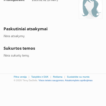
Prisiregistravo:
2026.02.02 (6 mėn.)
Paskutiniai atsakymai
Nėra atsakymų.
Sukurtos temos
Nėra sukurtų temų.
Pilna versija
|
Taisyklės ir DUK
|
Reklama
|
Susisiekite su mumis
© 2026 Tėvų Darželis.
Visos teisės saugomos.
Atsakomybės apribojimas