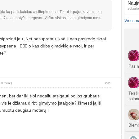
Nauja
sukurt
kia ką pasiskaičiau atsiliepimuose. Tikrai ir pajuokavom ir ką
 kažkokių patyčių negavau. Aišku viskas kitaip gimdymo metu
Visos n
NIPT 
atnauji
ipazinti jau. Net nesupratau ,kad ji nes pasirode tikrai
Ar NI
sypsena . 🤷🏽‍♀️ o kas dirbs gimdykloje rytoj, ir per
atnauji
ote?
20
sukurt
Pas m
Traum
 9 mėn.)
sukurt
Ten ku
n, bet dar iki šiol negaliu atsigauti po jos grubaus
Čakr
balan
iš vis leidžiama dirbti gimdymo įstaigoje? Išmesti ją iš
sukurt
aumuotų daugiau moterų !
Kęstu
atnauji
Blemb
Ko