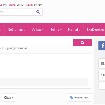
ių:
945
Mamų:
28.494
Narių:
66.710
Nėštumas
Vaikas
Šeima
Namai
Skaičiuoklės
»
Kur gimdyti: Kaunas
Kitas »
Komentuoti