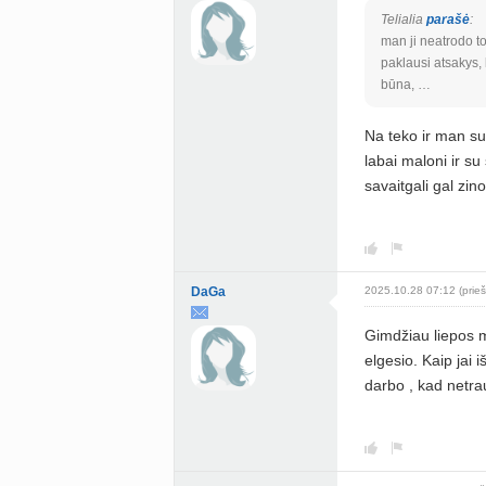
Telialia
parašė
:
man ji neatrodo to
paklausi atsakys,
būna, …
Na teko ir man sus
labai maloni ir su 
savaitgali gal zin
DaGa
2025.10.28 07:12 (prieš
Gimdžiau liepos me
elgesio. Kaip jai 
darbo , kad netr