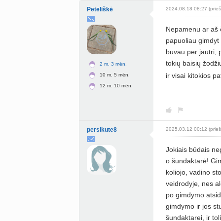
Peteliškė
2024.08.18 08:27 (prieš
Nepamenu ar aš či
papuoliau gimdyt 
buvau per jautri, 
tokių baisių žodži
2 m. 3 mėn.
ir visai kitokios pa
10 m. 5 mėn.
12 m. 10 mėn.
persikute8
2025.03.12 00:12 (prieš
Jokiais būdais neg
o šundaktarė! Gim
koliojo, vadino st
veidrodyje, nes al
po gimdymo atsidė
gimdymo ir jos st
šundaktarei, ir tol