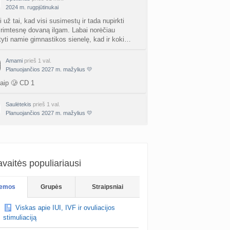
a
AgnieskaAdele
prieš 3 d.
2024 m. rugpjūtinukai
i už tai, kad visi susimestų ir tada nupirkti
is Jonas
 rimtesnę dovaną ilgam. Labai norėčiau
nta
linikea223
prieš 3 d.
tyti namie gimnastikos sienelę, kad ir koki…
rfo mokyklos
Amami
prieš 1 val.
a
babarikė
prieš 3 d.
Planuojančios 2027 m. mažylius 💛
taip 🥲 CD 1
ausi, rečiausi berniukų vardai :)
nta
Nerea
prieš 3 d.
Saulėtekis
prieš 1 val.
Planuojančios 2027 m. mažylius 💛
ne gelio (progesterono) naudojimas
ks abiems palaukti, pas mane greičiausiai
nta
Agne.baronaite
prieš 3 d.
nės ir Autoimuninės problemos😐
ėjimas dėl pardavėjo „Mantvis“
a
Soliaris73
prieš 3 d.
vaitės populiariausi
Kaip renkatės vaikų vardus: reikšmė, skambesys ar šeimos tradicija? (4)
emos
Grupės
Straipsniai
a
TD asistentė
prieš 4 d.
Viskas apie IUI, IVF ir ovuliacijos
kydliaukės hipotirozė ir nėštumas (+3)
stimuliaciją
nta
Šviesa777
prieš 4 d.