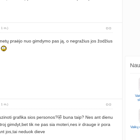
 1 m.)
metų praėjo nuo gimdymo pas ją, o negražius jos žodžius
u
Naud
Vai
s
 1 m.)
inoti grafika sios personos?🤣 buna taip? Nes ant dienu
roj gimdyt,bet tik ne pas sia moteri,nes ir drauge ir pora
Vaikų
ant jos,tai neduok dieve