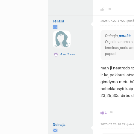
Telialia
2025.07.22 17:22 (prieš
Deinaja
parašė
:
O gal imanoma suz
terminas,noriu ant
papuol…
4 m. 2 sav.
man ji neatrodo t
ir ką paklausi ats
gimdymo metu būn
nebeklausyti kaip 
23,25,30d dirbs 
1
Deinaja
2025.07.23 18:27 (prieš