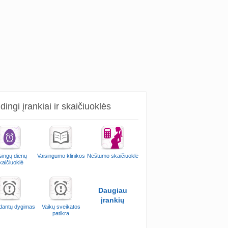
ingi įrankiai ir skaičiuoklės
singų dienų
Vaisingumo klinikos
Nėštumo skaičiuoklė
kaičiuoklė
Daugiau
įrankių
 dantų dygimas
Vaikų sveikatos
patikra