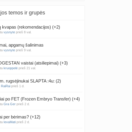
jos temos ir grupės
kvapas (rekomendacijos) (+2)
nta
vysnyte
prieš 8 val.
mai, apgamų šalinimas
nta
vysnyte
prieš 9 val.
ESTAN vaistai (atsiliepimai) (+3)
nta
kruoppelė
prieš 21 val.
m. rugsėjinukai SLAPTA :4u: (2)
a
RaiRai
prieš 1 d.
iai po FET (Frozen Embryo Transfer) (+4)
nta
Gra Ger
prieš 2 d.
ai per bėrimas? (+12)
nta
IevaMati
prieš 2 d.