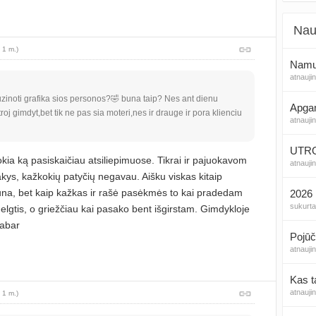
Nau
 1 m.)
Namų 
atnauji
inoti grafika sios personos?🤣 buna taip? Nes ant dienu
Apga
roj gimdyt,bet tik ne pas sia moteri,nes ir drauge ir pora klienciu
atnauji
UTROG
okia ką pasiskaičiau atsiliepimuose. Tikrai ir pajuokavom
atnauji
akys, kažkokių patyčių negavau. Aišku viskas kitaip
a, bet kaip kažkas ir rašė pasėkmės to kai pradedam
2026 
sukurt
elgtis, o griežčiau kai pasako bent išgirstam. Gimdykloje
dabar
Pojūč
atnauji
Kas t
atnauji
 1 m.)