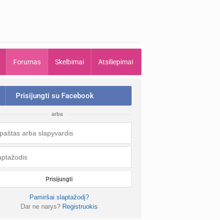
Forumas
Skelbimai
Atsiliepimai
Prisijungti su Facebook
arba
Prisijungti
Pamiršai slaptažodį?
Dar ne narys?
Registruokis