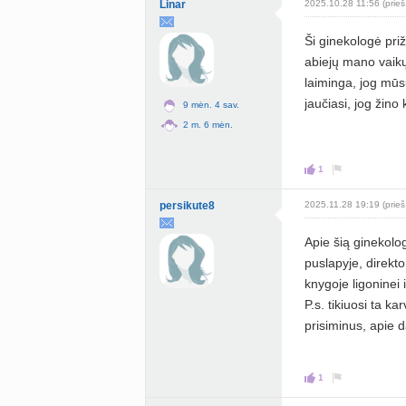
Linar
2025.10.28 11:56 (prieš
Ši ginekologė priž
abiejų mano vaikų 
laiminga, jog mūsų
jaučiasi, jog žino
9 mėn. 4 sav.
2 m. 6 mėn.
1
persikute8
2025.11.28 19:19 (prieš
Apie šią ginekolog
puslapyje, direkto
knygoje ligoninei 
P.s. tikiuosi ta k
prisiminus, apie 
1