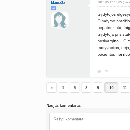
Mama2x
2026.05.12 13:05 (prieš
Gydytojos elgesys
Gimdymo pradžioje
nepatenkinta, taig
Gydytoja prisistat
nesivargino... Gi
motyvacijos, deja
pacientei, nei nu
«
1
5
8
9
11
Naujas komentaras