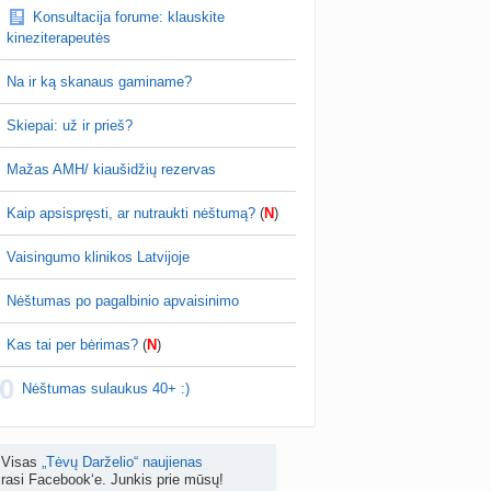
Konsultacija forume: klauskite
as po hemorojaus operacijos
kineziterapeutės
nta
Rasa Gal
prieš 4 d.
Na ir ką skanaus gaminame?
PV (žmogaus papilomos virusas) (+3)
nta
Svaja1234
prieš 5 d.
Skiepai: už ir prieš?
Koks vienas kasdienis šeimos įprotis labiausiai pasiteisino? (2)
Mažas AMH/ kiaušidžių rezervas
a
TD asistentė
prieš 5 d.
Kaip apsispręsti, ar nutraukti nėštumą?
(
N
)
žniausi klausimai apie cezario pjūvį (+2)
nta
Veronika99
prieš 5 d.
Vaisingumo klinikos Latvijoje
is brendimas (3)
Nėštumas po pagalbinio apvaisinimo
a
danguolyte
prieš 5 d.
Kas tai per bėrimas?
(
N
)
D testuotojos! (bendra tema)
0
nta
Karlitele
prieš 5 d.
Nėštumas sulaukus 40+ :)
 drabuziai (2)
a
danguolyte
prieš 6 d.
Visas
„Tėvų Darželio“ naujienas
rasi Facebook‘e. Junkis prie mūsų!