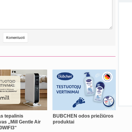
Priva
sukurt
sukurt
Visos
as tepalinis
BUBCHEN odos priežiūros
vas „Mill Gentle Air
produktai
0WIFI3“