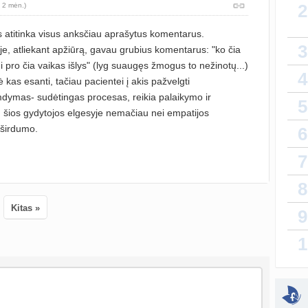
2
 2 mėn.)
Gijim
atnauji
 atitinka visus anksčiau aprašytus komentarus.
3
, atliekant apžiūrą, gavau grubius komentarus: "ko čia
Ž
i pro čia vaikas išlys" (lyg suaugęs žmogus to nežinotų...)
4
atnauji
ė kas esanti, tačiau pacientei į akis pažvelgti
mdymas- sudėtingas procesas, reikia palaikymo ir
5
, šios gydytojos elgesyje nemačiau nei empatijos
sukurt
oširdumo.
6
Da
7
atnauji
8
lytin
sukurt
Kitas »
9
T
1
atnauji
vaiko
sukurt