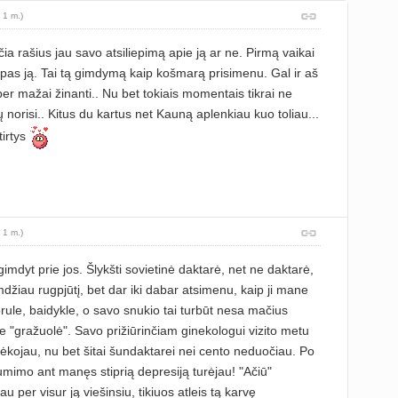
 1 m.)
a rašius jau savo atsiliepimą apie ją ar ne. Pirmą vaikai
pas ją. Tai tą gimdymą kaip košmarą prisimenu. Gal ir aš
per mažai žinanti.. Nu bet tokiais momentais tikrai ne
ų norisi.. Kitus du kartus net Kauną aplenkiau kuo toliau...
tirtys
 1 m.)
imdyt prie jos. Šlykšti sovietinė daktarė, net ne daktarė,
džiau rugpjūtį, bet dar iki dabar atsimenu, kaip ji mane
orule, baidykle, o savo snukio tai turbūt nesa mačius
e "gražuolė". Savo prižiūrinčiam ginekologui vizito metu
kojau, nu bet šitai šundaktarei nei cento neduočiau. Po
umimo ant manęs stiprią depresiją turėjau! "Ačiū"
iau per visur ją viešinsiu, tikiuos atleis tą karvę