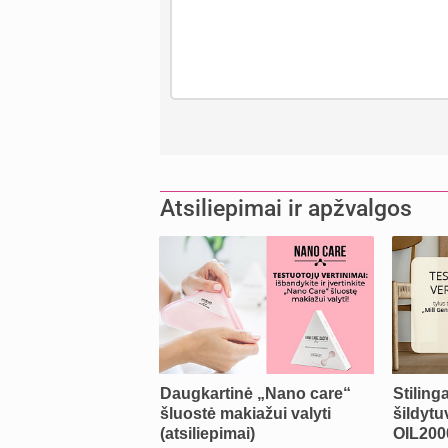
Atsiliepimai ir apžvalgos
Daugkartinė „Nano care“
Stiling
šluostė makiažui valyti
šildytu
(atsiliepimai)
OIL200