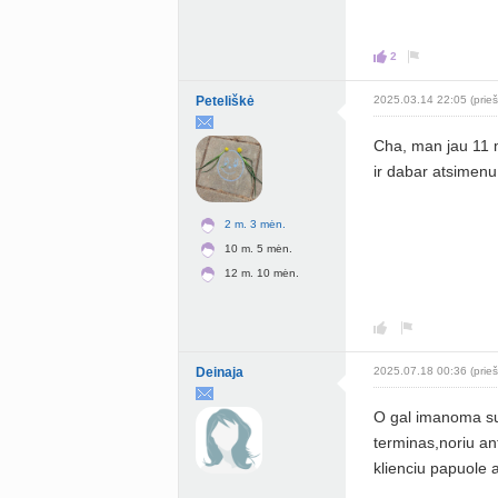
2
Peteliškė
2025.03.14 22:05 (prieš
Cha, man jau 11 
ir dabar atsimen
2 m. 3 mėn.
10 m. 5 mėn.
12 m. 10 mėn.
Deinaja
2025.07.18 00:36 (prieš
O gal imanoma suz
terminas,noriu ant
klienciu papuole 