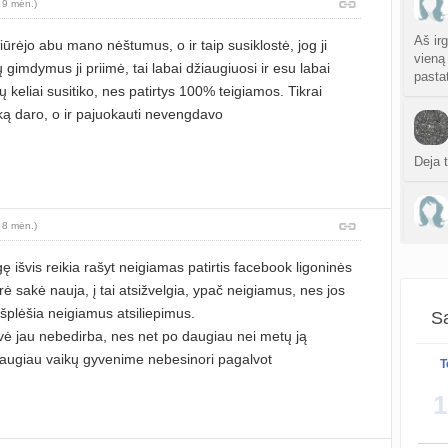
 9 mėn.)
sukurt
Aš irg
iūrėjo abu mano nėštumus, o ir taip susiklostė, jog ji
Anuž
vieną
gimdymus ji priimė, tai labai džiaugiuosi ir esu labai
atnauji
pasta
 keliai susitiko, nes patirtys 100% teigiamos. Tikrai
Valdo
 ką daro, o ir pajuokauti nevengdavo
sukurt
Deja 
Graži
atnauji
 8 mėn.)
Crino
Na te
atnauji
imuni
ę išvis reikia rašyt neigiamas patirtis facebook ligoninės
rė sakė nauja, į tai atsižvelgia, ypač neigiamus, nes jos
Persp
išplėšia neigiamus atsiliepimus.
sukurt
Sa
arvė jau nebedirba, nes net po daugiau nei metų ją
daugiau vaikų gyvenime nebesinori pagalvot
T
sukurt
1
S
atnauji