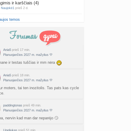
gimis ir karščiais (4)
a
Naujokė1
prieš 2 d.
aujos temos
false positive/false negative patirtys
nta
Liiepa
prieš 2 d.
PT tyrimo rezultatai būna klaidingi?
nta
Liiepa
prieš 2 d.
Ania5
prieš 17 min.
Planuojančios 2027 m. mažylius 💛
27 Vasario mėnesio mažyliai
a
Vasaris2027
prieš 2 d.
ane ir testas tuščias ir mm nėra
atologai Šiauliuose (2)
Ania5
prieš 18 min.
a
Ingri2tii
prieš 2 d.
Planuojančios 2027 m. mažylius 💛
r moters, tai ten inozitolis. Tas pats kas cycle
u valymas
ce.
a
siksnyteee
prieš 3 d.
paddingtonas
prieš 49 min.
tis Šklėrius
Planuojančios 2027 m. mažylius 💛
nta
gerdinas
prieš 3 d.
a, nervin kad man dar neparėjo 🙄
vo mėnesio dvyniai
Upeliukas
prieš 51 min.