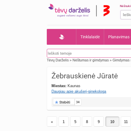
Nėštuk
Tinklalaidė
Planavimas
Tėvų Darželis
»
Nėštumas ir gimdymas
»
Gimdymas
Žebrauskienė Jūratė
Miestas:
Kaunas
Daugiau apie akušerį-ginekologą
Stebėti
34
«
1
5
8
9
11