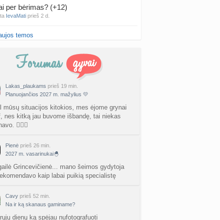
ai per bėrimas? (+12)
nta
IevaMati
prieš 2 d.
aujos temos
gimis ir karščiais (4)
a
Naujokė1
prieš 2 d.
false positive/false negative patirtys
nta
Liiepa
prieš 2 d.
Lakas_plaukams
prieš 19 min.
Planuojančios 2027 m. mažylius 💛
PT tyrimo rezultatai būna klaidingi?
nta
Liiepa
prieš 2 d.
l mūsų situacijos kitokios, mes ėjome grynai
vf, nes kitką jau buvome išbandę, tai niekas
avo. 🤷🏻‍♀️
27 Vasario mėnesio mažyliai
a
Vasaris2027
prieš 3 d.
Pienė
prieš 26 min.
2027 m. vasarinukai🐣
atologai Šiauliuose (2)
a
Ingri2tii
prieš 3 d.
igailė Grincevičienė... mano šeimos gydytoja
ekomendavo kaip labai puikią specialistę
u valymas
a
siksnyteee
prieš 3 d.
Cavy
prieš 52 min.
Na ir ką skanaus gaminame?
tis Šklėrius
rųjų dienų ką spėjau nufotografuoti