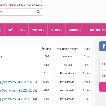
ių:
945
Mamų:
28.494
Narių:
66.710
Nėštumas
Vaikas
Šeima
Namai
Skaičiuoklės
Žinutės
Paskutinis atsakė
Prieš
ją
1664
Inanana
8 val.
4383
The Sea
1 d.
214
Rosesakura
1 mėn.
ją (Archyvas iki 2026.05.21)
5000
tevudarzelis
2 mėn.
ją (Archyvas iki 2026.01.05)
4995
tevudarzelis
7 mėn.
ją (Archyvas iki 2025.07.14)
4999
tevudarzelis
1 m.