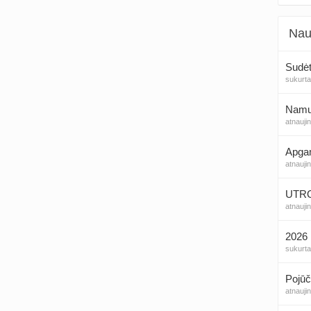
Nau
Sudėt
sukurt
Namų 
atnauji
Apga
atnauji
UTROG
atnauji
2026 
sukurt
Pojūč
atnauji