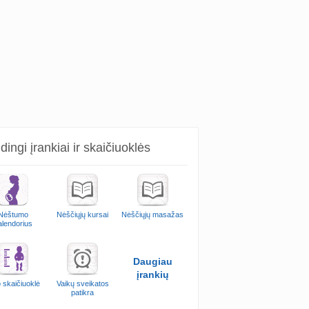
ingi įrankiai ir skaičiuoklės
Nėštumo
Nėščiųjų kursai
Nėščiųjų masažas
alendorius
Daugiau
įrankių
 skaičiuoklė
Vaikų sveikatos
patikra