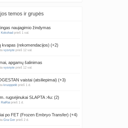
jos temos ir grupės
ingas naujagimio žindymas
a
Kokohad
prieš 1 val.
kvapas (rekomendacijos) (+2)
nta
vysnyte
prieš 12 val.
mai, apgamų šalinimas
nta
vysnyte
prieš 12 val.
ESTAN vaistai (atsiliepimai) (+3)
nta
kruoppelė
prieš 1 d.
m. rugsėjinukai SLAPTA :4u: (2)
a
RaiRai
prieš 1 d.
iai po FET (Frozen Embryo Transfer) (+4)
nta
Gra Ger
prieš 2 d.