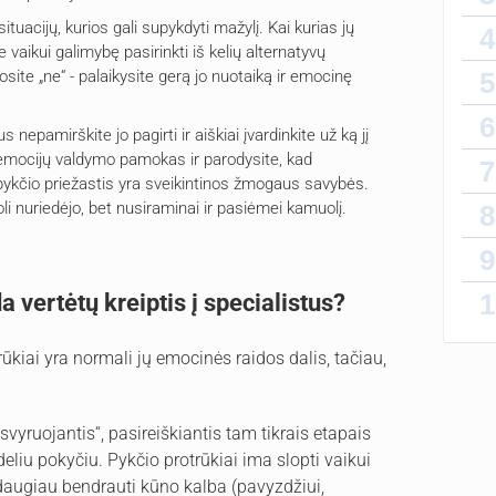
situacijų, kurios gali supykdyti mažylį. Kai kurias jų
4
e vaikui galimybę pasirinkti iš kelių alternatyvų
5
rtosite „ne“ - palaikysite gerą jo nuotaiką ir emocinę
6
 nepamirškite jo pagirti ir aiškiai įvardinkite už ką jį
as emocijų valdymo pamokas ir parodysite, kad
7
pykčio priežastis yra sveikintinos žmogaus savybės.
li nuriedėjo, bet nusiraminai ir pasiėmei kamuolį.
8
9
1
a vertėtų kreiptis į specialistus?
ūkiai yra normali jų emocinės raidos dalis, tačiau,
„svyruojantis“, pasireiškiantis tam tikrais etapais
eliu pokyčiu. Pykčio protrūkiai ima slopti vaikui
augiau bendrauti kūno kalba (pavyzdžiui,