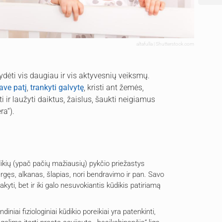
altafulla | Shutterstock.com
dėti vis daugiau ir vis aktyvesnių veiksmų.
ave patį
,
trankyti galvytę
, kristi ant žemės,
ti ir laužyti daiktus, žaislus, šaukti neigiamus
ra“).
ikių (ypač pačių mažiausių) pykčio priežastys
argęs, alkanas, šlapias, nori bendravimo ir pan. Savo
akyti, bet ir iki galo nesuvokiantis kūdikis patiriamą
diniai fiziologiniai kūdikio poreikiai yra patenkinti,