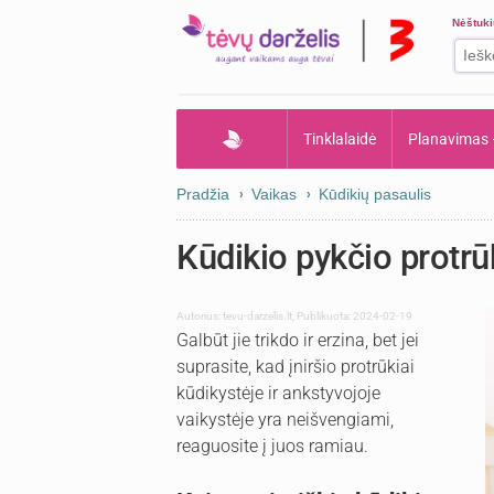
Nėštuk
Tinklalaidė
Planavimas
Pradžia
Vaikas
Kūdikių pasaulis
Kūdikio pykčio protrū
Autorius:
tevu-darzelis.lt
,
Publikuota: 2024-02-19
Galbūt jie trikdo ir erzina, bet jei
suprasite, kad įniršio protrūkiai
kūdikystėje ir ankstyvojoje
vaikystėje yra neišvengiami,
reaguosite į juos ramiau.