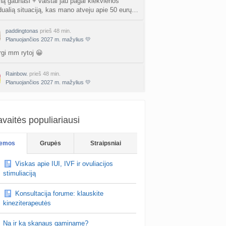
ną gaunasi + vaistai jau pagal kiekvienos
idualią situaciją, kas mano atveju apie 50 eurų…
paddingtonas
prieš 48 min.
Planuojančios 2027 m. mažylius 💛
rgi mm rytoj 😀
Rainbow.
prieš 48 min.
Planuojančios 2027 m. mažylius 💛
matau pagal save turėčiau ryt sulauk mm.
itestuosiu, pagyvensim sakiau pradėsiu
ot truputi paleisim, tik nesisaugosim, bet
vaitės populiariausi
s…
emos
Grupės
Straipsniai
Viskas apie IUI, IVF ir ovuliacijos
stimuliaciją
Konsultacija forume: klauskite
kineziterapeutės
Na ir ką skanaus gaminame?