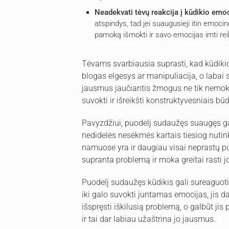
Neadekvati tėvų reakcija į kūdikio emo
atspindys, tad jei suaugusieji itin emocing
pamoką išmokti ir savo emocijas imti reik
Tėvams svarbiausia suprasti, kad kūdikio 
blogas elgesys ar manipuliacija, o labai s
jausmus jaučiantis žmogus ne tik nemoka 
suvokti ir išreikšti konstruktyvesniais būd
Pavyzdžiui, puodelį sudaužęs suaugęs gal
nedidelės nesėkmės kartais tiesiog nutin
namuose yra ir daugiau visai neprastų pu
supranta problemą ir moka greitai rasti 
Puodelį sudaužęs kūdikis gali sureaguoti
iki galo suvokti juntamas emocijas, jis dar
išspręsti iškilusią problemą, o galbūt jis
ir tai dar labiau užaštrina jo jausmus.