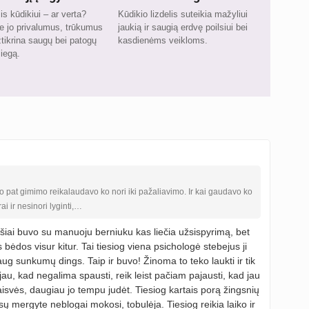
s kūdikiui – ar verta?
Kūdikio lizdelis suteikia mažyliui
e jo privalumus, trūkumus
jaukią ir saugią erdvę poilsiui bei
užtikrina saugų bei patogų
kasdienėms veikloms.
iegą.
o pat gimimo reikalaudavo ko nori iki pažaliavimo. Ir kai gaudavo ko
i ir nesinori lyginti,…
šiai buvo su manuoju berniuku kas liečia užsispyrimą, bet
 bėdos visur kitur. Tai tiesiog viena psichologė stebejus ji
ug sunkumų dings. Taip ir buvo! Žinoma to teko laukti ir tik
jau, kad negalima spausti, reik leist pačiam pajausti, kad jau
laisvės, daugiau jo tempu judėt. Tiesiog kartais porą žingsnių
ūsų mergyte neblogai mokosi, tobulėja. Tiesiog reikia laiko ir