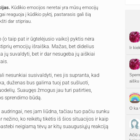
cijas.
Kūdikio emocijos neretai yra mūsų emocijų
ai reaguoja į kūdikio pyktį, pastarasis gali šią
šti dar stipriau.
(o taip pat ir ūgtelėjusio vaiko) pyktis nėra
tiprių emocijų išraiška. Mažas, bet didelius
Ir ki
jų suvaldyti, bet ir dar nesugeba jų aiškiai
ais.
i nesunkiai susivaldyti, nes jis supranta, kad
Sper
aišku
ka, duženas bus galima tuoj pat sušluoti,
odelių. Suaugęs žmogus jau turi patirties,
jos sprendimo būdą.
O ka v
 audringai, nes jam liūdna, tačiau tuo pačiu sunku
 nežino, ko reikėtų tikėtis iš šios situacijos ir kaip
 pastebi neigiamą tėvų ar kitų suaugusiųjų reakciją
Ačiū 