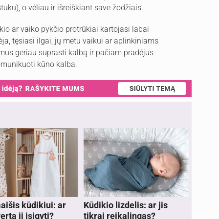
tuku), o vėliau ir išreiškiant save žodžiais.
ikio ar vaiko pykčio protrūkiai kartojasi labai
a, tęsiasi ilgai, jų metu vaikui ar aplinkiniams
ėmus geriau suprasti kalbą ir pačiam pradėjus
omunikuoti kūno kalba.
išis kūdikiui: ar
Kūdikio lizdelis: ar jis
erta jį įsigyti?
tikrai reikalingas?