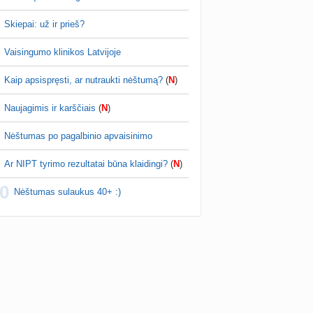
Skiepai: už ir prieš?
Vaisingumo klinikos Latvijoje
Kaip apsispręsti, ar nutraukti nėštumą?
(
N
)
Naujagimis ir karščiais
(
N
)
Nėštumas po pagalbinio apvaisinimo
Ar NIPT tyrimo rezultatai būna klaidingi?
(
N
)
0
Nėštumas sulaukus 40+ :)