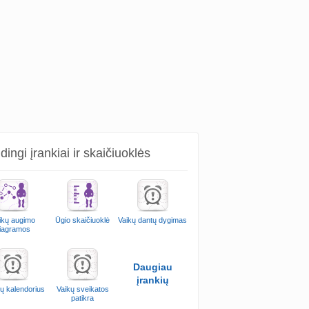
ingi įrankiai ir skaičiuoklės
ikų augimo
Ūgio skaičiuoklė
Vaikų dantų dygimas
iagramos
Daugiau
įrankių
ų kalendorius
Vaikų sveikatos
patikra