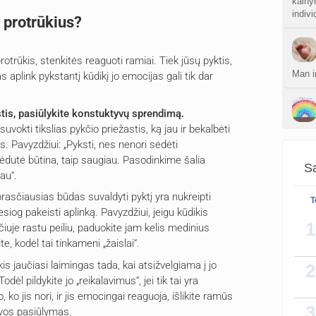
kainy
indiv
o protrūkius?
protrūkis, stenkitės reaguoti ramiai. Tiek jūsų pyktis,
Man i
 aplink pykstantį kūdikį jo emocijas gali tik dar
stis, pasiūlykite konstuktyvų sprendimą.
uvokti tikslias pykčio priežastis, ką jau ir bekalbėti
Kiek 
 Pavyzdžiui: „Pyksti, nes nenori sėdėti
Nebes
ėdutė būtina, taip saugiau. Pasodinkime šalia
sportu
Sa
nebe
au“.
rasčiausias būdas suvaldyti pyktį yra nukreipti
T
esiog pakeisti aplinką. Pavyzdžiui, jeigu kūdikis
1
čiuje rastu peiliu, paduokite jam kelis medinius
e, kodėl tai tinkameni „žaislai“.
is jaučiasi laimingas tada, kai atsižvelgiama į jo
2
dėl pildykite jo „reikalavimus“, jei tik tai yra
ko jis nori, ir jis emocingai reaguoja, išlikite ramūs
3
yvos pasiūlymas.