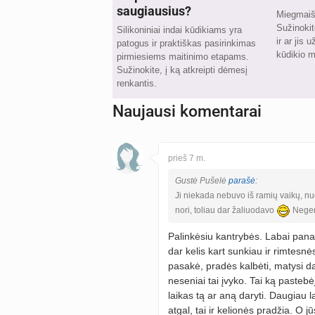
saugiausius?
Miegmaiši
Sužinokit
Silikoniniai indai kūdikiams yra
ir ar jis 
patogus ir praktiškas pasirinkimas
kūdikio m
pirmiesiems maitinimo etapams.
Sužinokite, į ką atkreipti dėmesį
renkantis.
Naujausi komentarai
prieš 7 m.
Gustė Pušelė
parašė
:
Ji niekada nebuvo iš ramių vaikų, nu
nori, toliau dar žaliuodavo
Negera
Palinkėsiu kantrybės. Labai pana
dar kelis kart sunkiau ir rimtesnės
pasakė, pradės kalbėti, matysi da
neseniai tai įvyko. Tai ką pastebė
laikas tą ar aną daryti. Daugiau 
atgal, tai ir kelionės pradžia. O j