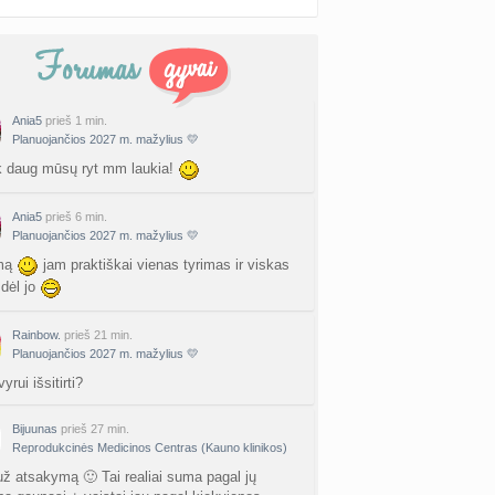
Ania5
prieš 1 min.
Planuojančios 2027 m. mažylius 💛
ek daug mūsų ryt mm laukia!
Ania5
prieš 6 min.
Planuojančios 2027 m. mažylius 💛
mą
jam praktiškai vienas tyrimas ir viskas
 dėl jo
Rainbow.
prieš 21 min.
Planuojančios 2027 m. mažylius 💛
yrui išsitirti?
Bijuunas
prieš 27 min.
Reprodukcinės Medicinos Centras (Kauno klinikos)
už atsakymą 🙂 Tai realiai suma pagal jų