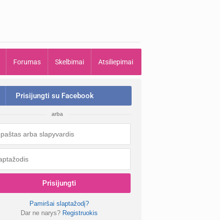
Forumas
Skelbimai
Atsiliepimai
Prisijungti su Facebook
arba
Prisijungti
Pamiršai slaptažodį?
Dar ne narys?
Registruokis