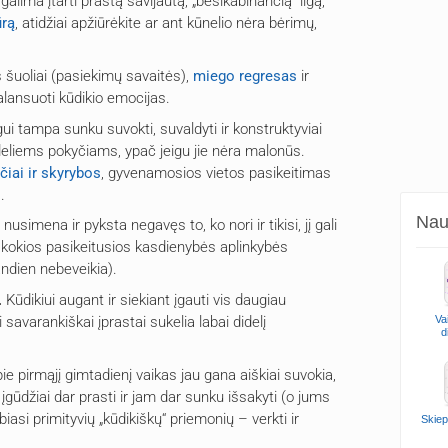
 galima įtarti prastą savijautą, „besikabinančią“ ligą,
ūrą
, atidžiai apžiūrėkite ar ant kūnelio nėra bėrimų,
s šuoliai (pasiekimų savaitės),
miego regresas
ir
balansuoti kūdikio emocijas.
i tampa sunku suvokti, suvaldyti ir konstruktyviai
deliems pokyčiams, ypač jeigu jie nėra malonūs.
čiai ir skyrybos
, gyvenamosios vietos pasikeitimas
.
Naud
 nusimena ir pyksta negavęs to, ko nori ir tikisi, jį gali
t kokios pasikeitusios kasdienybės aplinkybės
iandien nebeveikia).
.
Kūdikiui augant ir siekiant įgauti vis daugiau
Va
savarankiškai įprastai sukelia labai didelį
d
ie pirmąjį gimtadienį vaikas jau gana aiškiai suvokia,
 įgūdžiai dar prasti ir jam dar sunku išsakyti (o jums
ebiasi primityvių „kūdikiškų“ priemonių – verkti ir
Skiep