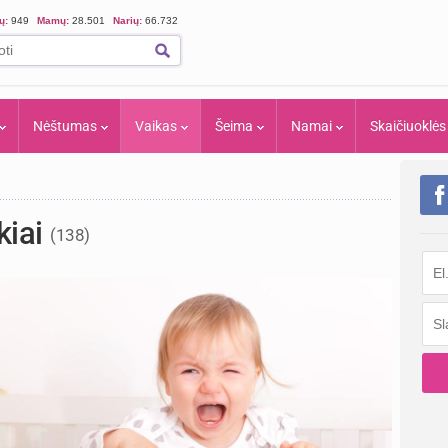
ių:
949
Mamų:
28.501
Narių:
66.732
Nėštumas
Vaikas
Šeima
Namai
Skaičiuoklės
kiai
(138)