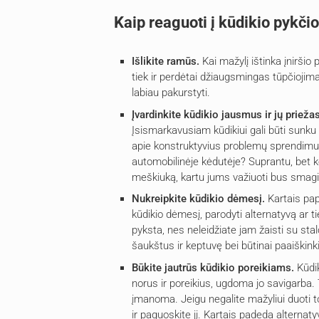
Kaip reaguoti į kūdikio pykči
Išlikite ramūs.
Kai mažylį ištinka įniršio 
tiek ir perdėtai džiaugsmingas tūpčiojimas
labiau pakurstyti.
Įvardinkite kūdikio jausmus ir jų prieža
Įsismarkavusiam kūdikiui gali būti sunku s
apie konstruktyvius problemų sprendimus.
automobilinėje kėdutėje? Suprantu, bet k
meškiuką, kartu jums važiuoti bus smagi
Nukreipkite kūdikio dėmesį.
Kartais pap
kūdikio dėmesį, parodyti alternatyvą ar ti
pyksta, nes neleidžiate jam žaisti su stal
šaukštus ir keptuvę bei būtinai paaiškinkit
Būkite jautrūs kūdikio poreikiams.
Kūdik
norus ir poreikius, ugdoma jo savigarba. To
įmanoma. Jeigu negalite mažyliui duoti to, 
ir paguoskite jį. Kartais padeda alternat