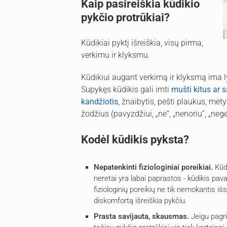
Kaip pasireiškia kūdikio
pykčio protrūkiai?
Kūdikiai pyktį išreiškia, visų pirma,
verkimu ir klyksmu.
Kūdikiui augant verkimą ir klyksmą ima ly
Supykęs kūdikis gali imti
mušti kitus ar s
kandžiotis
, žnaibytis, pešti plaukus, mėty
žodžius (pavyzdžiui, „ne“, „nenoriu“, „nege
Kodėl kūdikis pyksta?
Nepatenkinti fiziologiniai poreikiai.
Kūd
neretai yra labai paprastos - kūdikis pav
fiziologinių poreikių ne tik nemokantis išs
diskomfortą išreiškia pykčiu.
Prasta savijauta, skausmas.
Jeigu pagrin