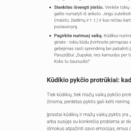
Stenkitės išvengti įniršio.
Venkite tokių 
galite numatyti iš anksto. Jeigu suteiksit
(maisto, žaidimų ir t. t.) ir kuo rečiau ka
pusiausvyrą.
Pagirkite nurimusį vaiką.
Kūdikiui nurimus
giriate - tokiu būdu įtvirtinsite pirmąsi
gebėjimas rasti sprendimą bei pašalinti 
Pavyzdžiui: „Supykai, nes kamuolys per to
Koks tu šaunuolis!“
Kūdikio pykčio protrūkiai: kad
Tiek kūdikių, tiek mažų vaikų pykčio protr
žinoma, perdėtas pyktis gali kelti nerimą.
Įprastai kūdikių ir mažų vaikų pyktis yra 
arba susijęs su konkrečia problema ar did
išmokus atpažinti savo emocijas, ėmus d