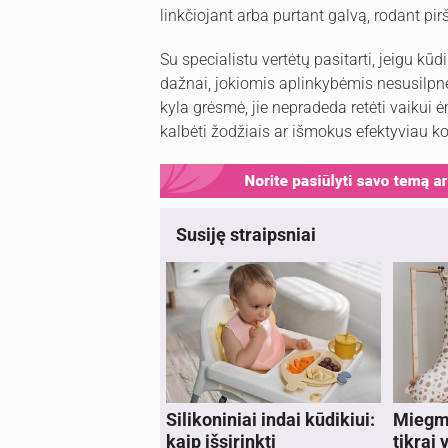
linkčiojant arba purtant galvą, rodant pirš
Su specialistu vertėtų pasitarti, jeigu kūd
dažnai, jokiomis aplinkybėmis nesusilpnėj
kyla grėsmė, jie nepradeda retėti vaikui 
kalbėti žodžiais ar išmokus efektyviau k
Susiję straipsniai
Silikoniniai indai kūdikiui:
Miegma
kaip išsirinkti
tikrai v