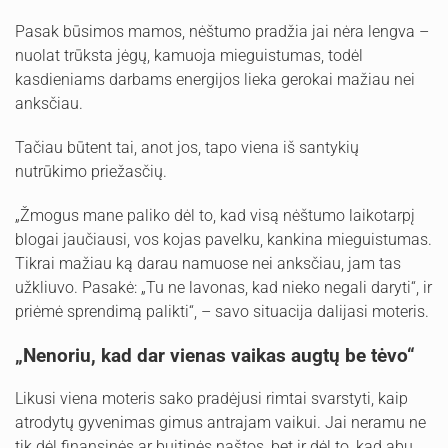
Pasak būsimos mamos, nėštumo pradžia jai nėra lengva –
nuolat trūksta jėgų, kamuoja mieguistumas, todėl
kasdieniams darbams energijos lieka gerokai mažiau nei
anksčiau.
Tačiau būtent tai, anot jos, tapo viena iš santykių
nutrūkimo priežasčių.
„Žmogus mane paliko dėl to, kad visą nėštumo laikotarpį
blogai jaučiausi, vos kojas pavelku, kankina mieguistumas.
Tikrai mažiau ką darau namuose nei anksčiau, jam tas
užkliuvo. Pasakė: „Tu ne lavonas, kad nieko negali daryti“, ir
priėmė sprendimą palikti“, – savo situacija dalijasi moteris.
„Nenoriu, kad dar vienas vaikas augtų be tėvo“
Likusi viena moteris sako pradėjusi rimtai svarstyti, kaip
atrodytų gyvenimas gimus antrajam vaikui. Jai neramu ne
tik dėl finansinės ar buitinės naštos, bet ir dėl to, kad abu