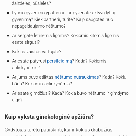
žaizdeles, pūsleles?
Lytinio gyvenimo ypatumai - ar gyvenate aktyvų lytinį
gyvenimą? Kiek partnerių turite? Kaip saugotės nuo
nepageidaujamo nėštumo?
Ar sergate lėtinėmis ligomis? Kokiomis kitomis ligomis
esate sirgusi?
Kokius vaistus vartojate?
Ar esate patyrusi
persileidimą
? Kada? Kokiomis
aplinkybėmis?
Ar jums buvo atliktas
nėštumo nutraukimas
? Kada? Kokiu
būdu? Kokiomis aplinkybėmis?
Ar esate gimdžiusi? Kada? Kokia buvo nėštumo ir gimdymo
eiga?
Kaip vyksta ginekologinė apžiūra?
Gydytojas turėtų paaiškinti, kur ir kokius drabužius