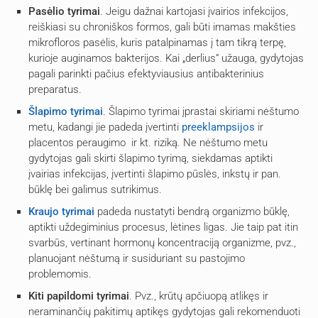
Pasėlio tyrimai
. Jeigu dažnai kartojasi įvairios infekcijos,
reiškiasi su chroniškos formos, gali būti imamas makšties
mikrofloros pasėlis, kuris patalpinamas į tam tikrą terpę,
kurioje auginamos bakterijos. Kai „derlius“ užauga, gydytojas
pagali parinkti pačius efektyviausius antibakterinius
preparatus.
Šlapimo tyrimai
. Šlapimo tyrimai įprastai skiriami nėštumo
metu, kadangi jie padeda įvertinti
preeklampsijos
ir
placentos peraugimo ir kt. riziką. Ne nėštumo metu
gydytojas gali skirti šlapimo tyrimą, siekdamas aptikti
įvairias infekcijas, įvertinti šlapimo pūslės, inkstų ir pan.
būklę bei galimus sutrikimus.
Kraujo tyrimai
padeda nustatyti bendrą organizmo būklę,
aptikti uždegiminius procesus, lėtines ligas. Jie taip pat itin
svarbūs, vertinant hormonų koncentraciją organizme, pvz.,
planuojant nėštumą ir susiduriant su pastojimo
problemomis.
Kiti papildomi tyrimai
. Pvz., krūtų apčiuopą atlikęs ir
neraminančių pakitimų aptikęs gydytojas gali rekomenduoti