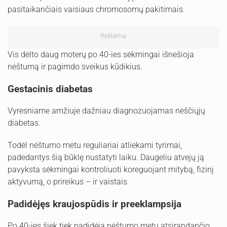
pasitaikančiais vaisiaus chromosomų pakitimais.
Reklama:
Vis dėlto daug moterų po 40-ies sėkmingai išnešioja
nėštumą ir pagimdo sveikus kūdikius.
Gestacinis diabetas
Vyresniame amžiuje dažniau diagnozuojamas nėščiųjų
diabetas.
Todėl nėštumo metu reguliariai atliekami tyrimai,
padedantys šią būklę nustatyti laiku. Daugeliu atvejų ją
pavyksta sėkmingai kontroliuoti koreguojant mitybą, fizinį
aktyvumą, o prireikus – ir vaistais.
Padidėjęs kraujospūdis ir preeklampsija
Po 40-ies šiek tiek padidėja nėštumo metu atsirandančio