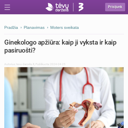
Prisijunk
Pradžia
Planavimas
Moters sveikata
Ginekologo apžiūra: kaip ji vyksta ir kaip
pasiruošti?
Autorius:
tevu-darzelis.lt
,
Publikuota: 2024-04-25