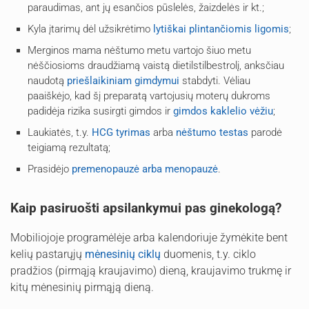
paraudimas, ant jų esančios pūslelės, žaizdelės ir kt.;
Kyla įtarimų dėl užsikrėtimo
lytiškai plintančiomis ligomis
;
Merginos mama nėštumo metu vartojo šiuo metu
nėščiosioms draudžiamą vaistą dietilstilbestrolį, anksčiau
naudotą
priešlaikiniam gimdymui
stabdyti. Vėliau
paaiškėjo, kad šį preparatą vartojusių moterų dukroms
padidėja rizika susirgti gimdos ir
gimdos kaklelio vėžiu
;
Laukiatės, t.y.
HCG tyrimas
arba
nėštumo testas
parodė
teigiamą rezultatą;
Prasidėjo
premenopauzė arba menopauzė
.
Kaip pasiruošti apsilankymui pas ginekologą?
Mobiliojoje programėlėje arba kalendoriuje žymėkite bent
kelių pastarųjų
mėnesinių ciklų
duomenis, t.y. ciklo
pradžios (pirmąją kraujavimo) dieną, kraujavimo trukmę ir
kitų mėnesinių pirmąją dieną.