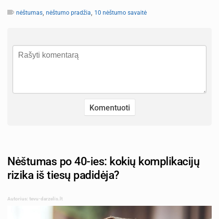
,
,
nėštumas
nėštumo pradžia
10 nėštumo savaitė
Nėštumas po 40-ies: kokių komplikacijų
rizika iš tiesų padidėja?
Autorius: tevu-darzelis.lt