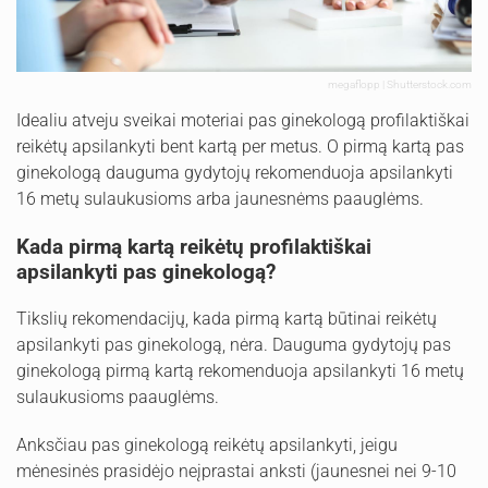
megaflopp | Shutterstock.com
Idealiu atveju sveikai moteriai pas ginekologą profilaktiškai
reikėtų apsilankyti bent kartą per metus. O pirmą kartą pas
ginekologą dauguma gydytojų rekomenduoja apsilankyti
16 metų sulaukusioms arba jaunesnėms paauglėms.
Kada pirmą kartą reikėtų profilaktiškai
apsilankyti pas ginekologą?
Tikslių rekomendacijų, kada pirmą kartą būtinai reikėtų
apsilankyti pas ginekologą, nėra. Dauguma gydytojų pas
ginekologą pirmą kartą rekomenduoja apsilankyti 16 metų
sulaukusioms paauglėms.
Anksčiau pas ginekologą reikėtų apsilankyti, jeigu
mėnesinės prasidėjo neįprastai anksti (jaunesnei nei 9-10