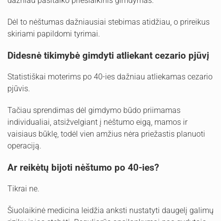
dažniau pasitaiko priešlaikinis gimdymas.
Dėl to nėštumas dažniausiai stebimas atidžiau, o prireikus
skiriami papildomi tyrimai.
Didesnė tikimybė gimdyti atliekant cezario pjūvį
Statistiškai moterims po 40-ies dažniau atliekamas cezario
pjūvis.
Tačiau sprendimas dėl gimdymo būdo priimamas
individualiai, atsižvelgiant į nėštumo eigą, mamos ir
vaisiaus būklę, todėl vien amžius nėra priežastis planuoti
operaciją.
Ar reikėtų bijoti nėštumo po 40-ies?
Tikrai ne.
Šiuolaikinė medicina leidžia anksti nustatyti daugelį galimų