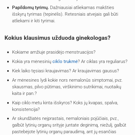
Papildomų tyrimų.
Dažniausiai atliekamas makšties
išskyrų tyrimas (tepinėlis). Retesniais atvejais gali būti
atliekami ir kiti tyrimai.
Kokius klausimus užduoda ginekologas?
Kokiame amžiuje prasidėjo menstruacijos?
Kokia yra mėnesinių
ciklo trukmė
? Ar ciklas yra reguliarus?
Kiek laiko tęsiasi kraujavimas? Ar kraujavimas gausus?
Ar mėnesines lydi kokie nors nemalonūs simptomai, pvz.
skausmas, pilvo pūtimas, virškinimo sutrikimai, nuotaikų
kaita ir pan.?
Kaip ciklo metu kinta išskyros? Koks jų kvapas, spalva,
konsistencija?
Ar skundžiatės neįprastais, nemaloniais pojūčiais, pvz.,
galbūt lytinių organų srityje juntate deginimą, niežulį, galbūt
pastebėjote lytinių organų paraudimą, ant jų esančias