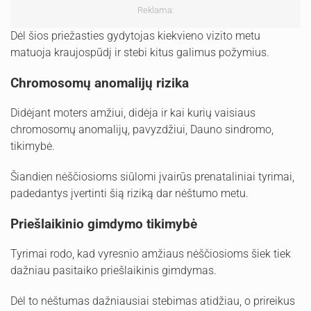
Reklama:
Dėl šios priežasties gydytojas kiekvieno vizito metu
matuoja kraujospūdį ir stebi kitus galimus požymius.
Chromosomų anomalijų rizika
Didėjant moters amžiui, didėja ir kai kurių vaisiaus
chromosomų anomalijų, pavyzdžiui, Dauno sindromo,
tikimybė.
Šiandien nėščiosioms siūlomi įvairūs prenataliniai tyrimai,
padedantys įvertinti šią riziką dar nėštumo metu.
Priešlaikinio gimdymo tikimybė
Tyrimai rodo, kad vyresnio amžiaus nėščiosioms šiek tiek
dažniau pasitaiko priešlaikinis gimdymas.
Dėl to nėštumas dažniausiai stebimas atidžiau, o prireikus