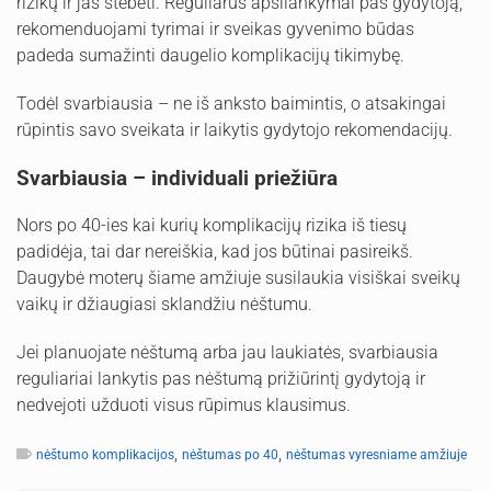
rizikų ir jas stebėti. Reguliarūs apsilankymai pas gydytoją,
rekomenduojami tyrimai ir sveikas gyvenimo būdas
padeda sumažinti daugelio komplikacijų tikimybę.
Todėl svarbiausia – ne iš anksto baimintis, o atsakingai
rūpintis savo sveikata ir laikytis gydytojo rekomendacijų.
Svarbiausia – individuali priežiūra
Nors po 40-ies kai kurių komplikacijų rizika iš tiesų
padidėja, tai dar nereiškia, kad jos būtinai pasireikš.
Daugybė moterų šiame amžiuje susilaukia visiškai sveikų
vaikų ir džiaugiasi sklandžiu nėštumu.
Jei planuojate nėštumą arba jau laukiatės, svarbiausia
reguliariai lankytis pas nėštumą prižiūrintį gydytoją ir
nedvejoti užduoti visus rūpimus klausimus.
,
,
nėštumo komplikacijos
nėštumas po 40
nėštumas vyresniame amžiuje