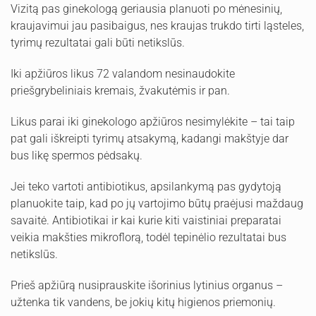
Vizitą pas ginekologą geriausia planuoti po mėnesinių,
kraujavimui jau pasibaigus, nes kraujas trukdo tirti ląsteles,
tyrimų rezultatai gali būti netikslūs.
Iki apžiūros likus 72 valandom nesinaudokite
priešgrybeliniais kremais, žvakutėmis ir pan.
Likus parai iki ginekologo apžiūros nesimylėkite – tai taip
pat gali iškreipti tyrimų atsakymą, kadangi makštyje dar
bus likę spermos pėdsakų.
Jei teko vartoti antibiotikus, apsilankymą pas gydytoją
planuokite taip, kad po jų vartojimo būtų praėjusi maždaug
savaitė. Antibiotikai ir kai kurie kiti vaistiniai preparatai
veikia makšties mikroflorą, todėl tepinėlio rezultatai bus
netikslūs.
Prieš apžiūrą nusiprauskite išorinius lytinius organus –
užtenka tik vandens, be jokių kitų higienos priemonių.