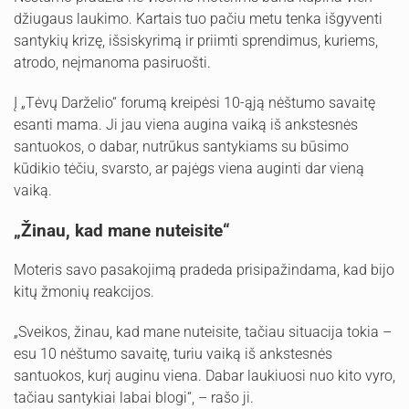
džiugaus laukimo. Kartais tuo pačiu metu tenka išgyventi
santykių krizę, išsiskyrimą ir priimti sprendimus, kuriems,
atrodo, neįmanoma pasiruošti.
Į „Tėvų Darželio“ forumą kreipėsi 10-ąją nėštumo savaitę
esanti mama. Ji jau viena augina vaiką iš ankstesnės
santuokos, o dabar, nutrūkus santykiams su būsimo
kūdikio tėčiu, svarsto, ar pajėgs viena auginti dar vieną
vaiką.
„Žinau, kad mane nuteisite“
Moteris savo pasakojimą pradeda prisipažindama, kad bijo
kitų žmonių reakcijos.
„Sveikos, žinau, kad mane nuteisite, tačiau situacija tokia –
esu 10 nėštumo savaitę, turiu vaiką iš ankstesnės
santuokos, kurį auginu viena. Dabar laukiuosi nuo kito vyro,
tačiau santykiai labai blogi“, – rašo ji.