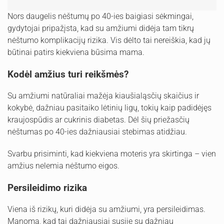
Nors daugelis nėštumų po 40-ies baigiasi sėkmingai,
gydytojai pripažįsta, kad su amžiumi didėja tam tikrų
nėštumo komplikacijų rizika. Vis dėlto tai nereiškia, kad jų
būtinai patirs kiekviena būsima mama.
Kodėl amžius turi reikšmės?
Su amžiumi natūraliai mažėja kiaušialąsčių skaičius ir
kokybė, dažniau pasitaiko lėtinių ligų, tokių kaip padidėjęs
kraujospūdis ar cukrinis diabetas. Dėl šių priežasčių
nėštumas po 40-ies dažniausiai stebimas atidžiau.
Svarbu prisiminti, kad kiekviena moteris yra skirtinga – vien
amžius nelemia nėštumo eigos.
Persileidimo rizika
Viena iš rizikų, kuri didėja su amžiumi, yra persileidimas.
Manoma, kad tai dažniausiai susiję su dažniau