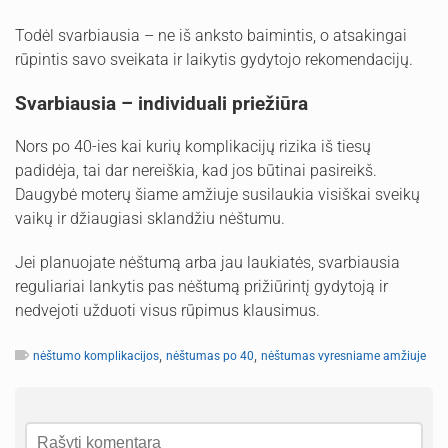
Todėl svarbiausia – ne iš anksto baimintis, o atsakingai
rūpintis savo sveikata ir laikytis gydytojo rekomendacijų.
Svarbiausia – individuali priežiūra
Nors po 40-ies kai kurių komplikacijų rizika iš tiesų
padidėja, tai dar nereiškia, kad jos būtinai pasireikš.
Daugybė moterų šiame amžiuje susilaukia visiškai sveikų
vaikų ir džiaugiasi sklandžiu nėštumu.
Jei planuojate nėštumą arba jau laukiatės, svarbiausia
reguliariai lankytis pas nėštumą prižiūrintį gydytoją ir
nedvejoti užduoti visus rūpimus klausimus.
,
,
nėštumo komplikacijos
nėštumas po 40
nėštumas vyresniame amžiuje