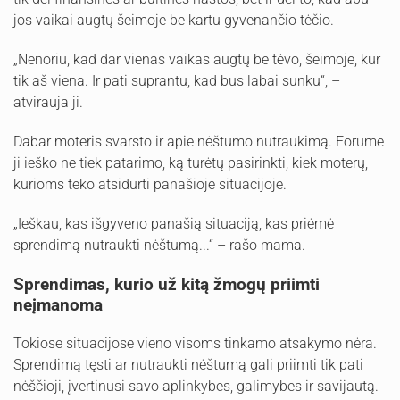
jos vaikai augtų šeimoje be kartu gyvenančio tėčio.
„Nenoriu, kad dar vienas vaikas augtų be tėvo, šeimoje, kur
tik aš viena. Ir pati suprantu, kad bus labai sunku“, –
atvirauja ji.
Dabar moteris svarsto ir apie nėštumo nutraukimą. Forume
ji ieško ne tiek patarimo, ką turėtų pasirinkti, kiek moterų,
kurioms teko atsidurti panašioje situacijoje.
„Ieškau, kas išgyveno panašią situaciją, kas priėmė
sprendimą nutraukti nėštumą...“ – rašo mama.
Sprendimas, kurio už kitą žmogų priimti
neįmanoma
Tokiose situacijose vieno visoms tinkamo atsakymo nėra.
Sprendimą tęsti ar nutraukti nėštumą gali priimti tik pati
nėščioji, įvertinusi savo aplinkybes, galimybes ir savijautą.