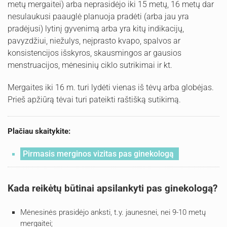
metų mergaitei) arba neprasidėjo iki 15 metų, 16 metų dar
nesulaukusi paauglė planuoja pradėti (arba jau yra
pradėjusi) lytinį gyvenimą arba yra kitų indikacijų,
pavyzdžiui, niežulys, neįprasto kvapo, spalvos ar
konsistencijos išskyros, skausmingos ar gausios
menstruacijos, mėnesinių ciklo sutrikimai ir kt.
Mergaites iki 16 m. turi lydėti vienas iš tėvų arba globėjas.
Prieš apžiūrą tėvai turi pateikti raštišką sutikimą.
Plačiau skaitykite:
Pirmasis merginos vizitas pas ginekologą
Kada reikėtų būtinai apsilankyti pas ginekologą?
Mėnesinės prasidėjo anksti, t.y. jaunesnei, nei 9-10 metų
mergaitei;