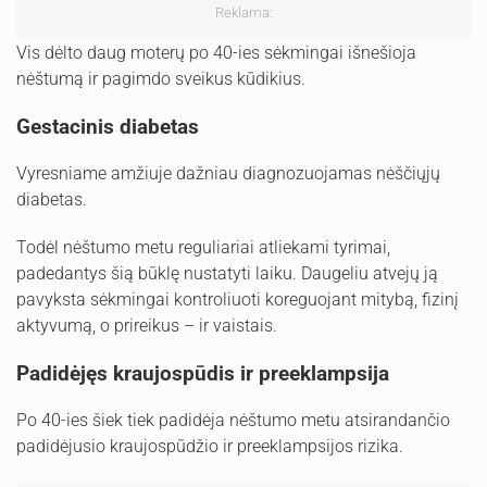
Reklama:
Vis dėlto daug moterų po 40-ies sėkmingai išnešioja
nėštumą ir pagimdo sveikus kūdikius.
Gestacinis diabetas
Vyresniame amžiuje dažniau diagnozuojamas nėščiųjų
diabetas.
Todėl nėštumo metu reguliariai atliekami tyrimai,
padedantys šią būklę nustatyti laiku. Daugeliu atvejų ją
pavyksta sėkmingai kontroliuoti koreguojant mitybą, fizinį
aktyvumą, o prireikus – ir vaistais.
Padidėjęs kraujospūdis ir preeklampsija
Po 40-ies šiek tiek padidėja nėštumo metu atsirandančio
padidėjusio kraujospūdžio ir preeklampsijos rizika.