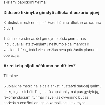
skiriami papildomi tyrimai.
Didesnė tikimybė gimdyti atliekant cezario pjūvį
Statistiškai moterims po 40-ies dažniau atliekamas cezario
pjūvis.
Tačiau sprendimas dėl gimdymo būdo priimamas
individualiai, atsižvelgiant į nėštumo eigą, mamos ir
vaisiaus būklę, todėl vien amžius nėra priežastis planuoti
operaciją.
Ar reikėtų bijoti nėštumo po 40-ies?
Tikrai ne.
Šiuolaikinė medicina leidžia anksti nustatyti daugelį galimų
rizikų ir jas stebėti. Reguliarūs apsilankymai pas gydytoją,
rekomenduojami tyrimai ir sveikas gyvenimo būdas
padeda sumažinti daugelio komplikacijų tikimybę.