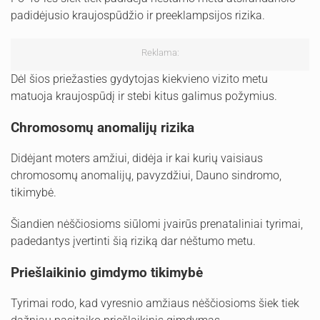
padidėjusio kraujospūdžio ir preeklampsijos rizika.
Reklama:
Dėl šios priežasties gydytojas kiekvieno vizito metu
matuoja kraujospūdį ir stebi kitus galimus požymius.
Chromosomų anomalijų rizika
Didėjant moters amžiui, didėja ir kai kurių vaisiaus
chromosomų anomalijų, pavyzdžiui, Dauno sindromo,
tikimybė.
Šiandien nėščiosioms siūlomi įvairūs prenataliniai tyrimai,
padedantys įvertinti šią riziką dar nėštumo metu.
Priešlaikinio gimdymo tikimybė
Tyrimai rodo, kad vyresnio amžiaus nėščiosioms šiek tiek