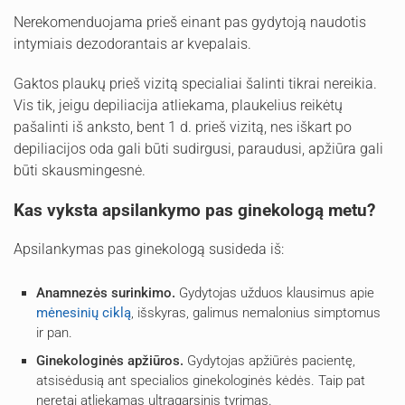
Nerekomenduojama prieš einant pas gydytoją naudotis
intymiais dezodorantais ar kvepalais.
Gaktos plaukų prieš vizitą specialiai šalinti tikrai nereikia.
Vis tik, jeigu depiliacija atliekama, plaukelius reikėtų
pašalinti iš anksto, bent 1 d. prieš vizitą, nes iškart po
depiliacijos oda gali būti sudirgusi, paraudusi, apžiūra gali
būti skausmingesnė.
Kas vyksta apsilankymo pas ginekologą metu?
Apsilankymas pas ginekologą susideda iš:
Anamnezės surinkimo.
Gydytojas užduos klausimus apie
mėnesinių ciklą
, išskyras, galimus nemalonius simptomus
ir pan.
Ginekologinės apžiūros.
Gydytojas apžiūrės pacientę,
atsisėdusią ant specialios ginekologinės kėdės. Taip pat
neretai atliekamas ultragarsinis tyrimas.