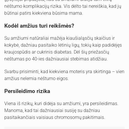
nėštumo komplikacijų rizika. Vis dėlto tai nereiškia, kad jų
būtinai patirs kiekviena būsima mama.
Kodėl amžius turi reikšmės?
Su amžiumi natūraliai mažėja kiaušialąsčių skaičius ir
kokybė, dažniau pasitaiko lėtinių ligų, tokių kaip padidėjęs
kraujospūdis ar cukrinis diabetas. Dėl šių priežasčių
nėštumas po 40-ies dažniausiai stebimas atidžiau.
Svarbu prisiminti, kad kiekviena moteris yra skirtinga – vien
amžius nelemia nėštumo eigos.
Persileidimo rizika
Viena iš rizikų, kuri didėja su amžiumi, yra persileidimas.
Manoma, kad tai dažniausiai susiję su dažniau
pasitaikančiais vaisiaus chromosomų pakitimais.