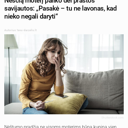
Nėščią moterį paliko dėl prastos
savijautos: „Pasakė – tu ne lavonas, kad
nieko negali daryti“
Autorius: tevu-darzelis.lt
Shutterstock.com
Nėštumo pradžia ne visoms moterims būna kupina vien