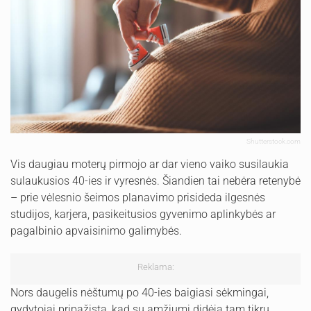
Shutterstock.com
Vis daugiau moterų pirmojo ar dar vieno vaiko susilaukia
sulaukusios 40-ies ir vyresnės. Šiandien tai nebėra retenybė
– prie vėlesnio šeimos planavimo prisideda ilgesnės
studijos, karjera, pasikeitusios gyvenimo aplinkybės ar
pagalbinio apvaisinimo galimybės.
Reklama:
Nors daugelis nėštumų po 40-ies baigiasi sėkmingai,
gydytojai pripažįsta, kad su amžiumi didėja tam tikrų