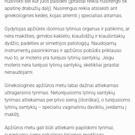
nusivilkti bei kur juos pasidėti (įprastai reikia nusirengti tik
apatinę drabužių dalį). Nusirengus reikia atsisėsti ant
ginekologinės kėdės, kojas atremti į specialias atramas.
Gydytojas apžiūrės išorinius lytinius organus ir patikrins, ar
nėra makšties, gimdos kaklelio, kiaušidžių ir kiaušintakių
dydžio, padėties ar simetrijos patologijų. Naudojamų
instrumentų pasirinkimas ir apžiūros pobūdis priklauso
nuo to, ar moteris yra turėjusi lytinių santykių. Jeigu
moteris nėra turėjusi lytinių santykių, skėtikliai įprastai
nenaudojami.
Ginekologinės apžiūros metu labai dažnai atliekamas
ultragarsinis tyrimas. Neturėjusioms lytinių santykių
tyrimas atliekamas per pilvo sieną (išoriškai), o turėjusioms
lytinių santykių – specialiu vaginaliniu davikliu, įvedamu į
makštį.
Apžiūros metu gali būti atliekami papildomi tyrimai,
surenkama jiems reikalinga tiriamoji medžiaga.