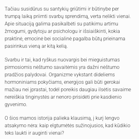
Tačiau susidūrus su santykių griūtimi ir būtinybe per
trumpą laiką priimti svarbų sprendimą, verta nelikti vienai.
Apie situaciją galima pasikalbėti su patikimu artimu
žmogumi, gydytoju ar psichologu ir išsiaiškinti, kokia
praktinė, emocinė bei socialinė pagalba būtų prieinama
pasirinkus vieną ar kitą kelią.
Svarbu ir tai, kad ryškus nuovargis bei mieguistumas
pirmosiomis nėštumo savaitėmis yra dažni nėštumo
pradžios palydovai. Organizme vykstant dideliems
hormoniniams pokyčiams, energijos gali būti gerokai
mažiau nei įprastai, todėl poreikis daugiau ilsėtis savaime
nereiškia tinginystės ar nenoro prisidėti prie kasdienio
gyvenimo.
O šios mamos istorija palieka klausimą, į kurį lengvo
atsakymo nėra: kaip elgtumėtės sužinojusios, kad kūdikio
teks laukti ir auginti vienai?