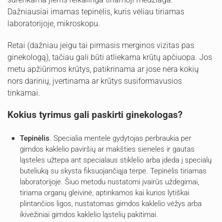
Dažniausiai imamas tepinėlis, kuris vėliau tiriamas
laboratorijoje, mikroskopu.
Retai (dažniau jeigu tai pirmasis merginos vizitas pas
ginekologą), tačiau gali būti atliekama krūtų apčiuopa. Jos
metu apžiūrimos krūtys, patikrinama ar jose nėra kokių
nors darinių, įvertinama ar krūtys susiformavusios
tinkamai.
Kokius tyrimus gali paskirti ginekologas?
Tepinėlis
. Specialia mentele gydytojas perbraukia per
gimdos kaklelio paviršių ar makšties sieneles ir gautas
ląsteles užtepa ant specialaus stiklelio arba įdeda į specialų
buteliuką su skysta fiksuojančiąja terpe. Tepinėlis tiriamas
laboratorijoje. Šiuo metodu nustatomi įvairūs uždegimai,
tiriama organų gleivinė, aptinkamos kai kurios lytiškai
plintančios ligos, nustatomas gimdos kaklelio vėžys arba
ikivėžiniai gimdos kaklelio ląstelių pakitimai.