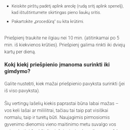
Keiskite pirštų padėtį aplink areolę (rudą sritį aplink spenelį),
kad ištuštintumėte skirtingas pieno liaukų sritis.
Pakartokite „procedūrą“ su kita krūtimi.
Priešpienį traukite ne ilgiau nei 10 min. (atitinkamai po 5
min. iš kiekvienos krūties). Priešpienį galima rinkti iki dviejų
kartų per dieną.
Kokį kiekį priešpienio įmanoma surinkti iki
gimdymo?
Galite nustebti, kiek mažai priešpienio pavyksta surinkti (jei
iš viso pavyksta).
Šių vertingų lašelių kiekis paprastai būna labai mažas –
vos keli lašai ar mililitrai, tačiau tai taip pat visiškai
normalu, taip ir turėtų būti. Naujagimis pirmosiomis
gyvenimo dienomis vieno maitinimo metu suvalgo vos