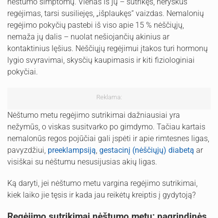
nėštumo simptomų. Vienas iš jų – sutrikęs, neryškus
regėjimas, tarsi susiliejęs, „išplaukęs“ vaizdas. Nemalonių
regėjimo pokyčių pastebi iš viso apie 15 % nėščiųjų,
nemaža jų dalis – nuolat nešiojančių akinius ar
kontaktinius lęšius. Nėščiųjų regėjimui įtakos turi hormonų
lygio svyravimai, skysčių kaupimasis ir kiti fiziologiniai
pokyčiai.
Reklama:
Nėštumo metu regėjimo sutrikimai dažniausiai yra
nežymūs, o viskas susitvarko po gimdymo. Tačiau kartais
nemalonūs regos pojūčiai gali įspėti ir apie rimtesnes ligas,
pavyzdžiui,
preeklampsiją
,
gestacinį (nėščiųjų) diabetą
ar
visiškai su nėštumu nesusijusias akių ligas.
Ką daryti, jei nėštumo metu vargina regėjimo sutrikimai,
kiek laiko jie tęsis ir kada jau reikėtų kreiptis į gydytoją?
Regėjimo sutrikimai nėštumo metu: pagrindinės