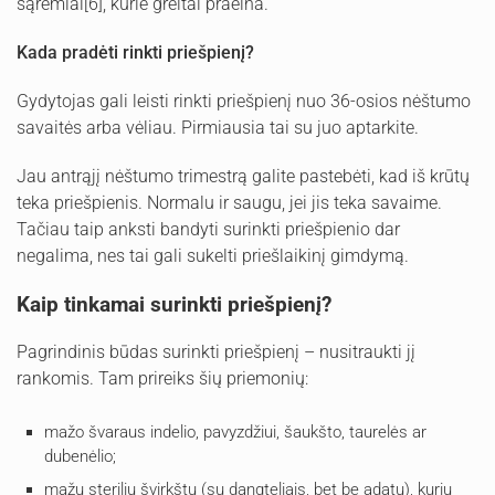
sąrėmiai[6], kurie greitai praeina.
Kada pradėti rinkti priešpienį?
Gydytojas gali leisti rinkti priešpienį nuo 36-osios nėštumo
savaitės arba vėliau. Pirmiausia tai su juo aptarkite.
Jau antrąjį nėštumo trimestrą galite pastebėti, kad iš krūtų
teka priešpienis. Normalu ir saugu, jei jis teka savaime.
Tačiau taip anksti bandyti surinkti priešpienio dar
negalima, nes tai gali sukelti priešlaikinį gimdymą.
Kaip tinkamai surinkti priešpienį?
Pagrindinis būdas surinkti priešpienį – nusitraukti jį
rankomis. Tam prireiks šių priemonių:
mažo švaraus indelio, pavyzdžiui, šaukšto, taurelės ar
dubenėlio;
mažų sterilių švirkštų (su dangteliais, bet be adatų), kurių