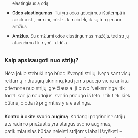
elastingiausią odą.
Odos elastingumas.
Tai yra odos gebėjimas išsitempti ir
susitraukti į pirminę būklę. Jam didelę įtaką turi genai ir
amžius.
Amžius.
Su amžiumi odos elastingumas mažėja, tad strijų
atsiradimo tikimybė - didėja.
Kaip apsisaugoti nuo strijų?
Nėra jokio stebuklingo būdo išvengti strijų. Nepaisant visų
reklamų ir draugių tikinimų, kad joms padėjo viena ar kita
priemonė nuo strijų, greičiausiai ji buvo "veiksminga" tik
todėl, kad ją naudojusi svorio priaugo iš lėto ir tik tiek, kiek
būtina, o oda iš prigimties yra elastinga.
Kontroliuokite svorio augimą.
Kadangi pagrindinė strijų
atsiradimo priežastis yra staigus svorio augimas,
patikimiausias būdas neleisti strijoms labai išryškėti –