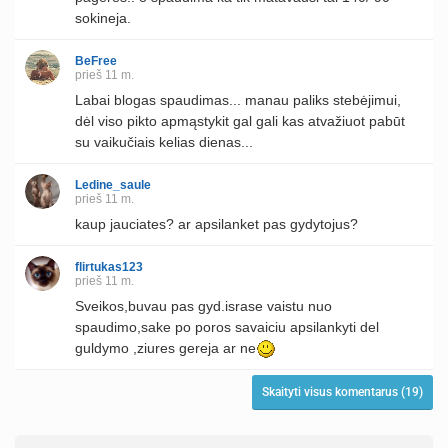
sokineja.
BeFree
prieš 11 m.
Labai blogas spaudimas... manau paliks stebėjimui,
dėl viso pikto apmąstykit gal gali kas atvažiuot pabūt
su vaikučiais kelias dienas...
Ledine_saule
prieš 11 m.
kaup jauciates? ar apsilanket pas gydytojus?
flirtukas123
prieš 11 m.
Sveikos,buvau pas gyd.israse vaistu nuo
spaudimo,sake po poros savaiciu apsilankyti del
guldymo ,ziures gereja ar ne
Skaityti visus komentarus (19)