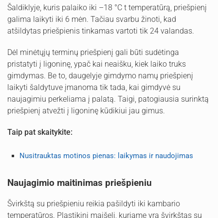
Šaldiklyje, kuris palaiko iki –18 °C t temperatūrą, priešpienį
galima laikyti iki 6 mėn. Tačiau svarbu žinoti, kad
atšildytas priešpienis tinkamas vartoti tik 24 valandas.
Dėl minėtųjų terminų priešpienį gali būti sudėtinga
pristatyti į ligoninę, ypač kai neaišku, kiek laiko truks
gimdymas. Be to, daugelyje gimdymo namų priešpienį
laikyti šaldytuve įmanoma tik tada, kai gimdyvė su
naujagimiu perkeliama į palatą. Taigi, patogiausia surinktą
priešpienį atvežti į ligoninę kūdikiui jau gimus.
Taip pat skaitykite:
Nusitrauktas motinos pienas: laikymas ir naudojimas
Naujagimio maitinimas priešpieniu
Švirkštą su priešpieniu reikia pašildyti iki kambario
temperatūros. Plastikinį maišelį, kuriame yra švirkštas su