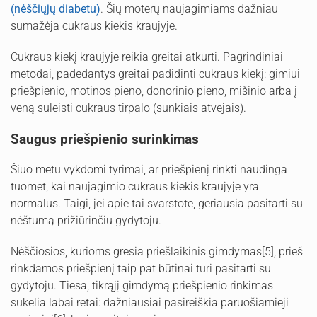
(nėščiųjų diabetu)
. Šių moterų naujagimiams dažniau
sumažėja cukraus kiekis kraujyje.
Cukraus kiekį kraujyje reikia greitai atkurti. Pagrindiniai
metodai, padedantys greitai padidinti cukraus kiekį: gimiui
priešpienio, motinos pieno, donorinio pieno, mišinio arba į
veną suleisti cukraus tirpalo (sunkiais atvejais).
Saugus priešpienio surinkimas
Šiuo metu vykdomi tyrimai, ar priešpienį rinkti naudinga
tuomet, kai naujagimio cukraus kiekis kraujyje yra
normalus. Taigi, jei apie tai svarstote, geriausia pasitarti su
nėštumą prižiūrinčiu gydytoju.
Nėščiosios, kurioms gresia priešlaikinis gimdymas[5], prieš
rinkdamos priešpienį taip pat būtinai turi pasitarti su
gydytoju. Tiesa, tikrąjį gimdymą priešpienio rinkimas
sukelia labai retai: dažniausiai pasireiškia paruošiamieji