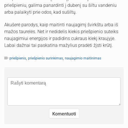
priešpieniu, galima panardinti į dubenį su šiltu vandeniu
arba palaikyti prie odos, kad sušiltų.
Akušerė parodys, kaip maitinti naujagimį švirkštu arba iš
mažos taurelės. Net ir nedidelis kiekis priešpienio suteiks
naujagimiui energijos ir padidins cukraus kiekį kraujyje.
Labai dažnai tai paskatina mažylius pradėti žįsti krūtį.
,
,
priešpienis
priešpienio surinkimas
naujagimio maitinimas