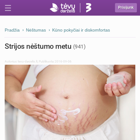
Prisijunk
Pradžia
Nėštumas
Kūno pokyčiai ir diskomfortas
Strijos nėštumo metu
(941)
Autorius:
tevu-darzelis.lt
,
Publikuota: 2016-09-06