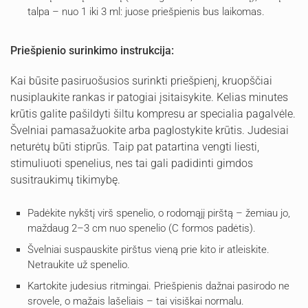
talpa – nuo 1 iki 3 ml: juose priešpienis bus laikomas.
Priešpienio surinkimo instrukcija:
Kai būsite pasiruošusios surinkti priešpienį, kruopščiai
nusiplaukite rankas ir patogiai įsitaisykite. Kelias minutes
krūtis galite pašildyti šiltu kompresu ar specialia pagalvėle.
Švelniai pamasažuokite arba paglostykite krūtis. Judesiai
neturėtų būti stiprūs. Taip pat patartina vengti liesti,
stimuliuoti spenelius, nes tai gali padidinti gimdos
susitraukimų tikimybę.
Padėkite nykštį virš spenelio, o rodomąjį pirštą – žemiau jo,
maždaug 2–3 cm nuo spenelio (C formos padėtis).
Švelniai suspauskite pirštus vieną prie kito ir atleiskite.
Netraukite už spenelio.
Kartokite judesius ritmingai. Priešpienis dažnai pasirodo ne
srovele, o mažais lašeliais – tai visiškai normalu.