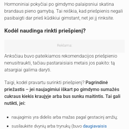
Hormoniniai pokyčiai po gimdymo palaipsniui skatina
brandaus pieno gamybą. Tai reiškia, kad priešpienis negali
pasibaigti dar prieš kūdikiui gimstant, net jei jį rinksite.
Kodėl naudinga rinkti priešpienį?
Reklama:
Anksčiau buvo pateikiamos rekomendacijos priešpienio
nenusitraukti, tačiau pastaraisiais metais jos pakito: tą
atsargiai galima daryti.
Taigi, kodėl pravartu surinkti priešpienį?
Pagrindinė
priežastis – jei naujagimiui iškart po gimdymo sumažės
cukraus kiekis kraujyje arba bus sunku maitintis. Tai gali
nutikti, jei:
naujagimis yra didelis arba mažas pagal gestacinį amžių;
susilaukėte dvynių arba trynukų (buvo
daugiavaisis