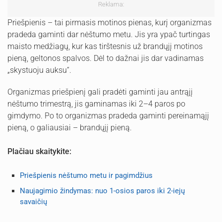
Reklama:
Priešpienis – tai pirmasis motinos pienas, kurį organizmas
pradeda gaminti dar nėštumo metu. Jis yra ypač turtingas
maisto medžiagų, kur kas tirštesnis už brandųjį motinos
pieną, geltonos spalvos. Dėl to dažnai jis dar vadinamas
„skystuoju auksu“.
Organizmas priešpienį gali pradėti gaminti jau antrąjį
nėštumo trimestrą, jis gaminamas iki 2–4 paros po
gimdymo. Po to organizmas pradeda gaminti pereinamąjį
pieną, o galiausiai – brandųjį pieną.
Plačiau skaitykite:
Priešpienis nėštumo metu ir pagimdžius
Naujagimio žindymas: nuo 1-osios paros iki 2-iejų
savaičių