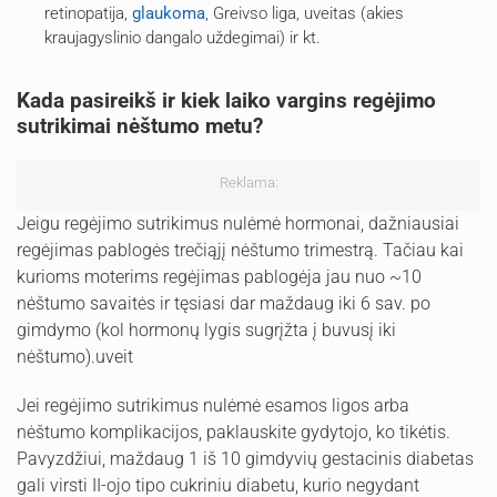
retinopatija,
glaukoma
, Greivso liga, uveitas (akies
kraujagyslinio dangalo uždegimai) ir kt.
Kada pasireikš ir kiek laiko vargins regėjimo
sutrikimai nėštumo metu?
Reklama:
Jeigu regėjimo sutrikimus nulėmė hormonai, dažniausiai
regėjimas pablogės trečiąjį nėštumo trimestrą. Tačiau kai
kurioms moterims regėjimas pablogėja jau nuo ~10
nėštumo savaitės ir tęsiasi dar maždaug iki 6 sav. po
gimdymo (kol hormonų lygis sugrįžta į buvusį iki
nėštumo).uveit
Jei regėjimo sutrikimus nulėmė esamos ligos arba
nėštumo komplikacijos, paklauskite gydytojo, ko tikėtis.
Pavyzdžiui, maždaug 1 iš 10 gimdyvių gestacinis diabetas
gali virsti II-ojo tipo cukriniu diabetu, kurio negydant