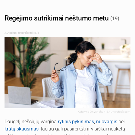
Regėjimo sutrikimai nėštumo metu
(19)
Autorius: tevu-darzelis.lt
Kateryna Onyshchuk | Shutterstock.com
Daugelį nėščiųjų vargina
rytinis pykinimas
,
nuovargis
bei
krūtų skausmas
, tačiau gali pasireikšti ir visiškai netikėtų