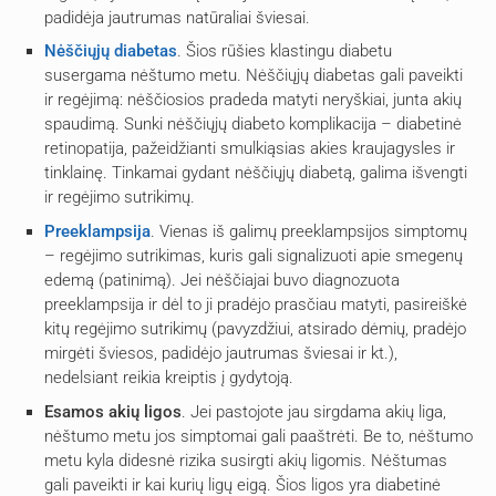
padidėja jautrumas natūraliai šviesai.
Nėščiųjų diabetas
. Šios rūšies klastingu diabetu
susergama nėštumo metu. Nėščiųjų diabetas gali paveikti
ir regėjimą: nėščiosios pradeda matyti neryškiai, junta akių
spaudimą. Sunki nėščiųjų diabeto komplikacija – diabetinė
retinopatija, pažeidžianti smulkiąsias akies kraujagysles ir
tinklainę. Tinkamai gydant nėščiųjų diabetą, galima išvengti
ir regėjimo sutrikimų.
Preeklampsija
. Vienas iš galimų preeklampsijos simptomų
– regėjimo sutrikimas, kuris gali signalizuoti apie smegenų
edemą (patinimą). Jei nėščiajai buvo diagnozuota
preeklampsija ir dėl to ji pradėjo prasčiau matyti, pasireiškė
kitų regėjimo sutrikimų (pavyzdžiui, atsirado dėmių, pradėjo
mirgėti šviesos, padidėjo jautrumas šviesai ir kt.),
nedelsiant reikia kreiptis į gydytoją.
Esamos akių ligos
. Jei pastojote jau sirgdama akių liga,
nėštumo metu jos simptomai gali paaštrėti. Be to, nėštumo
metu kyla didesnė rizika susirgti akių ligomis. Nėštumas
gali paveikti ir kai kurių ligų eigą. Šios ligos yra diabetinė