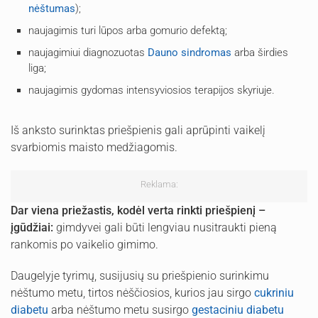
nėštumas
);
naujagimis turi lūpos arba gomurio defektą;
naujagimiui diagnozuotas
Dauno sindromas
arba širdies
liga;
naujagimis gydomas intensyviosios terapijos skyriuje.
Iš anksto surinktas priešpienis gali aprūpinti vaikelį
svarbiomis maisto medžiagomis.
Reklama:
Dar viena priežastis, kodėl verta rinkti priešpienį –
įgūdžiai:
gimdyvei gali būti lengviau nusitraukti pieną
rankomis po vaikelio gimimo.
Daugelyje tyrimų, susijusių su priešpienio surinkimu
nėštumo metu, tirtos nėščiosios, kurios jau sirgo
cukriniu
diabetu
arba nėštumo metu susirgo
gestaciniu diabetu