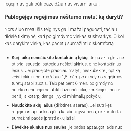
regėjimas gali būti pažeidžiamas visam laikui.
Pablogėjęs regėjimas nėštumo metu: ką daryti?
Nors šiuo metu šis teiginys gali mažai paguosti, tačiau
didelė tikimybė, kad po gimdymo viskas susitvarkys. O kol
kas darykite viską, kas padėtų sumažinti diskomfortą:
Kurį laiką nenešiokite kontaktinių lęšių
. Jeigu akių gleivinė
stipriai sausėja, patogiau nešioti akinius, o ne kontaktinius
lęšius. Jei pradėjote prasčiau matyti, neskubėkite į optiką
keisti akinių: per maždaug 1,5 mėn. po gimdymo regėjimas
turėtų stabilizuotis. Taip pat bent 6 mėn. po gimdymo
nerekomenduojama atlikti lazerinės akių korekcijos, nes ir
per šį laikotarpį dar gali įvykti minimalių pokyčių.
Naudokite akių lašus
(dirbtines ašaras). Jei sutrikęs
regėjimas apsunkina jūsų kasdienį gyvenimą, diskomfortą
sumažinti padės įprasti akių lašai.
Dėvėkite akinius nuo saulės
: jie padės apsaugoti akis nuo