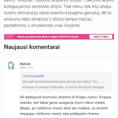
šalinti "šviežias" raudono atspalvio strijas. Frakciniu lazeriu
koreguojamos senesnės strijos. Tiek vienu, tiek kitu atveju
lazeris stimuliuoja odoje esančio kolageno gamybą, dėl to
atsikuria odos struktūra ir strijos tampa mažiau
pastebimos, o smulkesnės visai išnyksta.
Naujausi komentarai
Mykele
prieš 3 m.
Leila36
parašė
:
Gal galit parekomenduoti gerą kremą nuo strijų? Tos,
kurioms ne pirmas nėštumas, ar kurios domėjosi daugiau
Aš tepliojuosi kremuku strijoms iš Kvapu namu. Kvapas
nekoks, bet labai gerai susigeria (nors rūbus vistiek
ištepa, po nėštumo mesiu lauk tas maikes, su kuriom
miegojau nėštumo metu) oda pobtepimo kremu