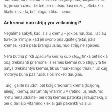
to, jie sumažina dėl tempimo atsiradusį niežulį. Stebuklo
tikėtis neverta, bet blogiau tikrai nebus.
Ar kremai nuo strijų yra veiksmingi?
Negalima sakyti, kad iš šių kremų – jokios naudos. Tačiau
turėkite mintyje, kad jei svorio priaugsite greitai, joks
kremas, kad ir pats brangiausias, nuo strijų neišgelbės.
Nėra būtina pirkti
specialių kremų nuo strijų
, tinka bet kokia
odą drėkinanti priemonė. Iš esmės kremai nuo strijų yra tie
patys drėkinantys kremai, tik su "marketingo triuku", už kurį
moterys būna pasiruošusios mokėti daugiau.
Taigi, galite naudoti bet kokį drėkinantį kremą (losjoną,
aliejų). Kremų, praturtintų vitaminu A (retinoliu), nėštumo
metu nenaudokite - per odą kremas patenka į kraujotaką, o
per dideli šio vitamino kiekiai gali pakenkti vaisiui.