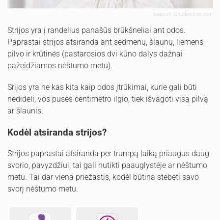
baipooh | Shutterstock.com
Strijos yra į randelius panašūs brūkšneliai ant odos.
Paprastai strijos atsiranda ant sėdmenų, šlaunų, liemens,
pilvo ir krūtinės (pastarosios dvi kūno dalys dažnai
pažeidžiamos nėštumo metu).
Srijos yra ne kas kita kaip odos įtrūkimai, kurie gali būti
nedideli, vos pusės centimetro ilgio, tiek išvagoti visą pilvą
ar šlaunis.
Kodėl atsiranda strijos?
Strijos paprastai atsiranda per trumpą laiką priaugus daug
svorio, pavyzdžiui, tai gali nutikti paauglystėje ar nėštumo
metu. Tai dar viena priežastis, kodėl būtina stebėti savo
svorį nėštumo metu.