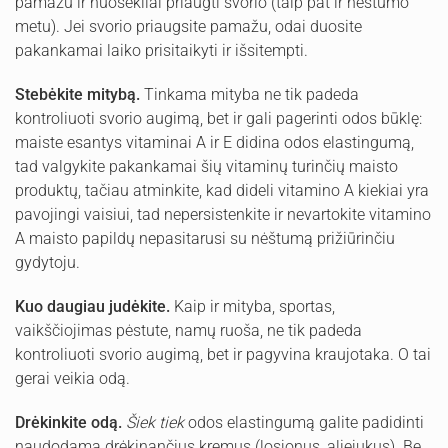
pamažu ir nuosekliai priaugti svorio (taip pat ir nėštumo
metu). Jei svorio priaugsite pamažu, odai duosite
pakankamai laiko prisitaikyti ir išsitempti.
Stebėkite mitybą.
Tinkama mityba ne tik padeda
kontroliuoti svorio augimą, bet ir gali pagerinti odos būklę:
maiste esantys vitaminai A ir E didina odos elastingumą,
tad valgykite pakankamai šių vitaminų turinčių maisto
produktų, tačiau atminkite, kad dideli vitamino A kiekiai yra
pavojingi vaisiui, tad nepersistenkite ir nevartokite vitamino
A maisto papildų nepasitarusi su nėštumą prižiūrinčiu
gydytoju.
Kuo daugiau judėkite.
Kaip ir mityba, sportas,
vaikščiojimas pėstute, namų ruoša, ne tik padeda
kontroliuoti svorio augimą, bet ir pagyvina kraujotaka. O tai
gerai veikia odą.
Drėkinkite odą.
Šiek tiek
odos elastingumą galite padidinti
naudodama drėkinančius kremus (losjonus, aliejukus). Be