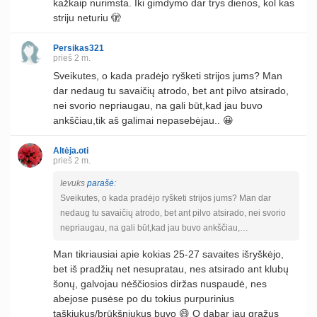
kažkaip nurimsta. Iki gimdymo dar trys dienos, kol kas
striju neturiu 🫣
Persikas321
prieš 2 m.
Sveikutes, o kada pradėjo ryšketi strijos jums? Man
dar nedaug tu savaičių atrodo, bet ant pilvo atsirado,
nei svorio nepriaugau, na gali būt,kad jau buvo
ankščiau,tik aš galimai nepasebėjau.. 😀
Altėja.oti
prieš 2 m.
Ievuks
parašė
:
Sveikutes, o kada pradėjo ryšketi strijos jums? Man dar
nedaug tu savaičių atrodo, bet ant pilvo atsirado, nei svorio
nepriaugau, na gali būt,kad jau buvo ankščiau,…
Man tikriausiai apie kokias 25-27 savaites išryškėjo,
bet iš pradžių net nesupratau, nes atsirado ant klubų
šonų, galvojau nėščiosios diržas nuspaudė, nes
abejose pusėse po du tokius purpurinius
taškiukus/brūkšniukus buvo 😄 O dabar jau gražus