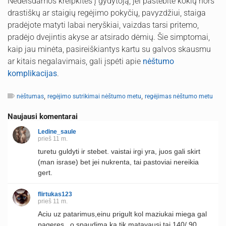
Nedelsdamos kreipkitės į gydytoją, jei pastebite kokių nors
drastiškų ar staigių regėjimo pokyčių, pavyzdžiui, staiga
pradėjote matyti labai neryškiai, vaizdas tarsi pritemo,
pradėjo dvejintis akyse ar atsirado dėmių. Šie simptomai,
kaip jau minėta, pasireiškiantys kartu su galvos skausmu
ar kitais negalavimais, gali įspėti apie
nėštumo
komplikacijas
.
,
,
nėštumas
regėjimo sutrikimai nėštumo metu
regėjimas nėštumo metu
Naujausi komentarai
Ledine_saule
prieš 11 m.
turetu guldyti ir stebet. vaistai irgi yra, juos gali skirt
(man israse) bet jei nukrenta, tai pastoviai nereikia
gert.
flirtukas123
prieš 11 m.
Aciu uz patarimus,einu prigult kol maziukai miega gal
pageres.. o spaudima ka tik matavausi tai 140/ 90