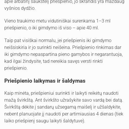
apie arbatinį šaukštelį priešpienio, jo skrandis yra maždaug
vyšnios dydžio.
Vieno traukimo metu vidutiniškai surenkama 1–3 ml
priešpienio, o iki gimdymo iš viso – apie 40 ml.
Taip pat visiškai normalu, jei priešpienis iki gimdymo
neišsiskiria ir jo surinkti neišeina. Priešpienio rinkimas dar
iki gimdymo nepaspartina pieno gamybos ir negarantuoja,
kad ilgai žindysite, tad nereikia savęs versti rinkti
priešpienio.
Priešpienio laikymas ir šaldymas
Kaip minėta, priešpieniui surinkti ir laikyti reikėtų naudoti
mažą švirkštą. Ant švirkšto užrašykite savo vardą bei datą.
Švirkštą dėkite į sandarų užsegamą maišelį ir užšaldykite,
nebent planuojate jį naudoti per artimiausias 4 dienas (tiek
laiko priešpienį saugu laikyti šaldytuve).