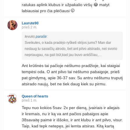
ratukas aplink klubus ir užpakalio viršų 😂 matyt
labiausiai pro čia plėčiausi 🤭
Laurute90
prieš 2 m.
Ievuks
parašė
:
Sveikutes, o kada pradėjo ryšketi strijos jums? Man dar
nedaug tu savaičių atrodo, bet ant pilvo atsirado, nei svorio
nepriaugau, na gali būt,kad jau buvo ankščiau,…
Ant krūtinės tai pačioje nėštumo pradžioje, kai staigiai
tempėsi oda. O ant pilvo tai nėštumo pabaigoje, prieš
pat gimdymą, apie 36-37 sav. Su antru nėštumu truputį
atsirado naujų, bet ne tiek daug kiek su pirmu.
Queen of hearts
prieš 1 m.
Tepu nuo kokios 5sav. 2x per dieną, įvairiais ir aliejais
ir kremais, nu ir ką va ant pačios pabaigos apie
38savaitę paimė ir iššoko, ir ant klubu ir ant pilvo, visur.
Taip, kad tepk netepęs, jei lemta atsiras. Kitą kartą