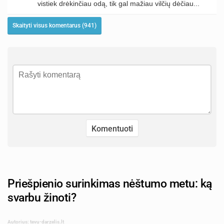
vistiek drėkinčiau odą, tik gal mažiau vilčių dėčiau...
Skaityti visus komentarus (941)
Priešpienio surinkimas nėštumo metu: ką
svarbu žinoti?
Autorius: tevu-darzelis.lt