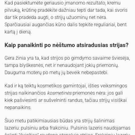
Kad pasiektumėte geriausio įmanomo rezultato, kremu
pilvuką, krūtinę pradėkite dažniau tepti dar tada, kai svoris
dar tik pradeda augti, o strijų užuominų net nėra.
Sparčiausiai augančias kūno dalis tepkite reguliariai, bent
kartą į dieną.
Kaip panaikinti po nėštumo atsiradusias strijas?
Gera žinia yra ta, kad strijos po gimdymo savaime šviesėja,
tampa blyškesnės, net ir nenaudojant jokių priemonių.
Dauguma moterų po metų jų beveik nebepastebi.
Kad ir ką teiktų kosmetikos gamintojai, išties veiksmingos
strijas naikinančios
kosmetinės
priemonės nėra: jos gali
kiek pašviesinti ar sušvelninti randus, tačiau strijų visiškai
nepanaikins.
Šiuo metu patikimiausias būdas yra strijų šalinimas
lazeriu: pulsiniu arba frakciniu. Pulsinis lazeris naudojamas