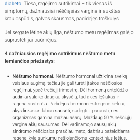
diabeto
. Tiesa, regėjimo sutrikimai – tik vienas iš
simptomų, dažniausiai nėščiąsias vargina ir aukštas
kraujospūdis, galvos skausmas, padidėjęs troškulys.
Jei sergate lėtine akių liga, nėštumo metu regėjimas galėjo
suprastėti jai paūmėjus.
4 dažniausios regėjimo sutrikimus nėštumo metu
lemiančios priežastys:
Nėštumo hormonai.
Nėštumo hormonai užtikrina sveiką
vaisiaus augimą, tačiau jie gali turėti įtakos nėščiosios
regėjimui, ypač trečiąjį trimestrą. Dėl hormonų antplūdžio
audiniai sulaiko daugiau skysčių, tad akies lęšiukas ir
ragena sustorėja. Padidėjus hormono estrogeno kiekiui,
akys linkusios labiau sausėti, sudirgti ir parausti, nes
organizmas gamina mažiau ašarų. Maždaug 50 % nėščiųjų
vargina akių sausumas. Dėl vadinamojo sausų akių
sindromo nėščiosios prasčiau mato, dažniau pažeidžiama
ragena, kyla sunkumų nešiojančioms kontaktinius lęšius,