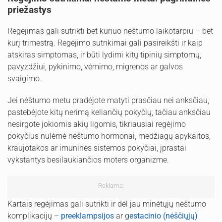
priežastys
Regėjimas gali sutrikti bet kuriuo nėštumo laikotarpiu – bet
kurį trimestrą. Regėjimo sutrikimai gali pasireikšti ir kaip
atskiras simptomas, ir būti lydimi kitų tipinių simptomų,
pavyzdžiui, pykinimo, vėmimo, migrenos ar galvos
svaigimo.
Jei nėštumo metu pradėjote matyti prasčiau nei anksčiau,
pastebėjote kitų nerimą keliančių pokyčių, tačiau anksčiau
nesirgote jokiomis akių ligomis, tikriausiai regėjimo
pokyčius nulėmė nėštumo hormonai, medžiagų apykaitos,
kraujotakos ar imuninės sistemos pokyčiai, įprastai
vykstantys besilaukiančios moters organizme.
Reklama:
Kartais regėjimas gali sutrikti ir dėl jau minėtųjų nėštumo
komplikacijų –
preeklampsijos
ar g
estacinio (nėščiųjų)