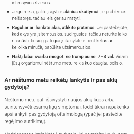
intensyvios šviesos.
Jeigu reikia, galite įsigyti ir
akinius skaitymui
: jie problemos
neišspręs, tačiau leis geriau matyti.
Reguliariai ilsinkite akis, atlikite pratimus
. Jei pastebėjote,
kad akys yra įsitempusios, sudirgusios, tačiau neturite laiko
nusnūsti, tiesiog patogiai įsitaisykite ir bent kelias ar
keliolika minučių pabūkite užsimerkusios.
Naktį labai svarbu miegoti ne trumpiau nei 7–8 val.
Visam
jūsų organizmui nėštumo metu reikia kuo daugiau poilsio.
Ar nėštumo metu reikėtų lankytis ir pas akių
gydytoją?
Nėštumo metu gali išsivystyti naujos akių ligos arba
suintensyvėti esamų ligų simptomai, todėl tikrai nepakenks
apsilankyti pas gydytoją oftalmologą (ypač jei pastebite
regėjimo sutrikimų).