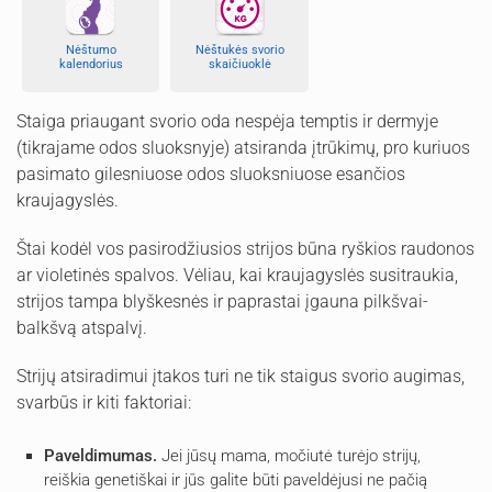
Nėštumo
Nėštukės svorio
kalendorius
skaičiuoklė
Staiga priaugant svorio oda nespėja temptis ir dermyje
(tikrajame odos sluoksnyje) atsiranda įtrūkimų, pro kuriuos
pasimato gilesniuose odos sluoksniuose esančios
kraujagyslės.
Štai kodėl vos pasirodžiusios strijos būna ryškios raudonos
ar violetinės spalvos. Vėliau, kai kraujagyslės susitraukia,
strijos tampa blyškesnės ir paprastai įgauna pilkšvai-
balkšvą atspalvį.
Strijų atsiradimui įtakos turi ne tik staigus svorio augimas,
svarbūs ir kiti faktoriai:
Paveldimumas.
Jei jūsų mama, močiutė turėjo strijų,
reiškia genetiškai ir jūs galite būti paveldėjusi ne pačią