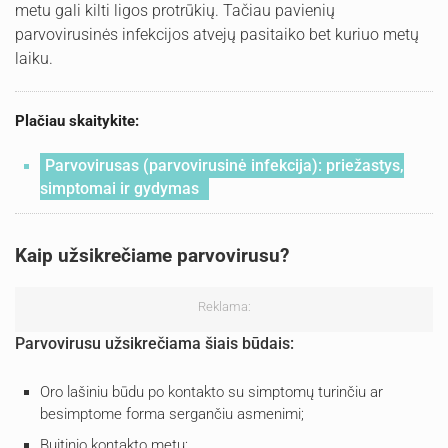
metu gali kilti ligos protrūkių. Tačiau pavienių
parvovirusinės infekcijos atvejų pasitaiko bet kuriuo metų
laiku.
Plačiau skaitykite:
Parvovirusas (parvovirusinė infekcija): priežastys,
simptomai ir gydymas
Kaip užsikrečiame parvovirusu?
Reklama:
Parvovirusu užsikrečiama šiais būdais:
Oro lašiniu būdu po kontakto su simptomų turinčiu ar
besimptome forma sergančiu asmenimi;
Buitinio kontakto metu;