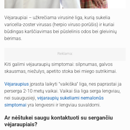
Vėjaraupiai – užkrečiama virusinė liga, kurią sukelia
varicella-zoster virusas (herpio viruso porūšis) ir kuriai
būdingas karščiavimas bei pūslelinis odos bei gleivinių
bėrimas.
Reklama:
Kiti galimi vėjauraupių simptomai: silpnumas, galvos
skausmas, niežulys, apetito stoka bei miego sutrikimai.
Vėjaraupius
įprasta laikyti "vaikiška" liga, nes paprastai ja
perserga 2-10 metų vaikai. Vaikai šia liga serga lengviau,
nei suaugusieji,
vėjaraupių sukeliami nemalonūs
simptomai
yra lengvesni ir lengviau suvaldomi.
Ar nėštukei saugu kontaktuoti su sergančiu
vėjaraupiais?