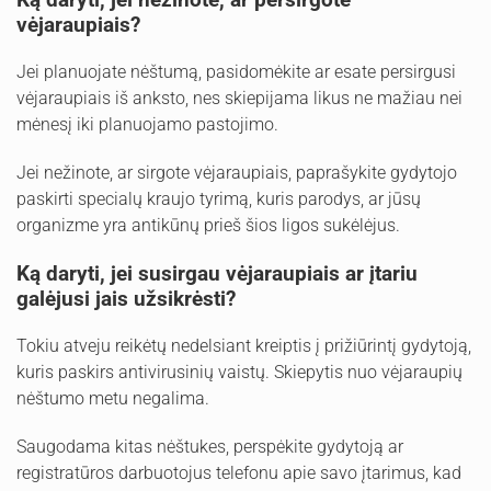
vėjaraupiais?
Jei planuojate nėštumą, pasidomėkite ar esate persirgusi
vėjaraupiais iš anksto, nes skiepijama likus ne mažiau nei
mėnesį iki planuojamo pastojimo.
Jei nežinote, ar sirgote vėjaraupiais, paprašykite gydytojo
paskirti specialų kraujo tyrimą, kuris parodys, ar jūsų
organizme yra antikūnų prieš šios ligos sukėlėjus.
Ką daryti, jei susirgau vėjaraupiais ar įtariu
galėjusi jais užsikrėsti?
Tokiu atveju reikėtų nedelsiant kreiptis į prižiūrintį gydytoją,
kuris paskirs antivirusinių vaistų. Skiepytis nuo vėjaraupių
nėštumo metu negalima.
Saugodama kitas nėštukes, perspėkite gydytoją ar
registratūros darbuotojus telefonu apie savo įtarimus, kad