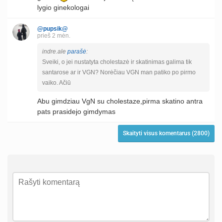
lygio ginekologai
@pupsik@
prieš 2 mėn.
indre.ale
parašė
:
Sveiki, o jei nustatyta cholestazė ir skatinimas galima tik
santarose ar ir VGN? Norėčiau VGN man patiko po pirmo
vaiko. Ačiū
Abu gimdziau VgN su cholestaze,pirma skatino antra
pats prasidejo gimdymas
Skaityti visus komentarus (2800)