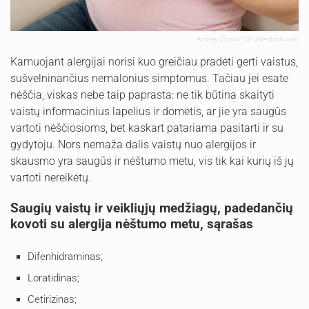
Andrey_Popov | Shutterstock.com
Kamuojant alergijai norisi kuo greičiau pradėti gerti vaistus,
sušvelninančius nemalonius simptomus. Tačiau jei esate
nėščia, viskas nebe taip paprasta: ne tik būtina skaityti
vaistų informacinius lapelius ir domėtis, ar jie yra saugūs
vartoti nėščiosioms, bet kaskart patariama pasitarti ir su
gydytoju. Nors nemaža dalis vaistų nuo alergijos ir
skausmo yra saugūs ir nėštumo metu, vis tik kai kurių iš jų
vartoti nereikėtų.
Saugių vaistų ir veikliųjų medžiagų, padedančių
kovoti su alergija nėštumo metu, sąrašas
Difenhidraminas;
Loratidinas;
Cetirizinas;