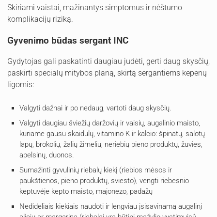
Skiriami vaistai, mažinantys simptomus ir nėštumo
komplikacijų riziką.
Gyvenimo būdas sergant INC
Gydytojas gali paskatinti daugiau judėti, gerti daug skysčių,
paskirti specialų mitybos planą, skirtą sergantiems kepenų
ligomis:
Valgyti dažnai ir po nedaug, vartoti daug skysčių.
Valgyti daugiau šviežių daržovių ir vaisių, augalinio maisto,
kuriame gausu skaidulų, vitamino K ir kalcio: špinatų, salotų
lapų, brokolių, žalių žirnelių, neriebių pieno produktų, žuvies,
apelsinų, duonos.
Sumažinti gyvulinių riebalų kiekį (riebios mėsos ir
paukštienos, pieno produktų, sviesto), vengti riebesnio
keptuvėje kepto maisto, majonezo, padažų
Nedideliais kiekiais naudoti ir lengviau įsisavinamą augalinį
aliejų ar margariną (riebalai yra būtini mažylio vystimuisi).