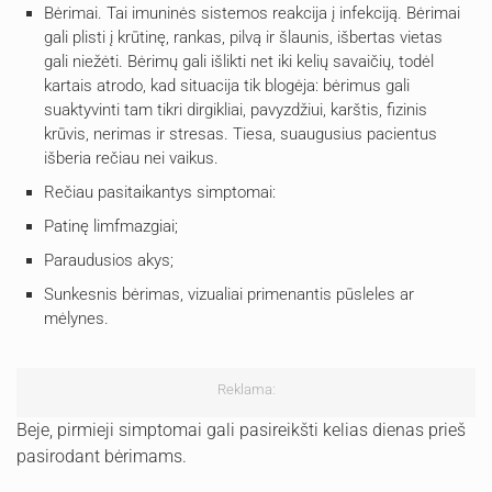
Bėrimai. Tai imuninės sistemos reakcija į infekciją. Bėrimai
gali plisti į krūtinę, rankas, pilvą ir šlaunis, išbertas vietas
gali niežėti. Bėrimų gali išlikti net iki kelių savaičių, todėl
kartais atrodo, kad situacija tik blogėja: bėrimus gali
suaktyvinti tam tikri dirgikliai, pavyzdžiui, karštis, fizinis
krūvis, nerimas ir stresas. Tiesa, suaugusius pacientus
išberia rečiau nei vaikus.
Rečiau pasitaikantys simptomai:
Patinę limfmazgiai;
Paraudusios akys;
Sunkesnis bėrimas, vizualiai primenantis pūsleles ar
mėlynes.
Reklama:
Beje, pirmieji simptomai gali pasireikšti kelias dienas prieš
pasirodant bėrimams.