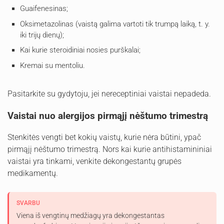
Guaifenesinas;
Oksimetazolinas (vaistą galima vartoti tik trumpą laiką, t. y.
iki trijų dienų);
Kai kurie steroidiniai nosies purškalai;
Kremai su mentoliu.
Pasitarkite su gydytoju, jei nereceptiniai vaistai nepadeda.
Vaistai nuo alergijos pirmąjį nėštumo trimestrą
Stenkitės vengti bet kokių vaistų, kurie nėra būtini, ypač
pirmąjį nėštumo trimestrą. Nors kai kurie antihistamininiai
vaistai yra tinkami, venkite dekongestantų grupės
medikamentų.
SVARBU
Viena iš vengtinų medžiagų yra dekongestantas