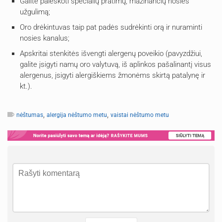
Galite paieškoti specialių pratimų, mažinančių nosies
užgulimą;
Oro drėkintuvas taip pat padės sudrėkinti orą ir nuraminti
nosies kanalus;
Apskritai stenkitės išvengti alergenų poveikio (pavyzdžiui,
galite įsigyti namų oro valytuvą, iš aplinkos pašalinantį visus
alergenus, įsigyti alergiškiems žmonėms skirtą patalynę ir
kt.).
,
,
nėštumas
alergija nėštumo metu
vaistai nėštumo metu