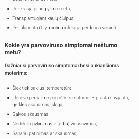
Per kraują jo perpylimo metu;
Transplantuojant kaulų čiulpus;
Per placentą (t. y. motina infekciją perduoda vaisiui).
Kokie yra parvoviruso simptomai nėštumo
metu?
Dažniausi parvoviruso simptomai besilaukiančioms
moterims:
Šiek tiek pakilusi temperatūra;
Į lengvo peršalimo panašūs simptomai – prasta savijauta,
gerklės skausmas, sloga;
Galvos skausmas;
Nedidelis pykinimas ir (arba) viduriavimas;
Sąnarių patinimas ar skausmas;