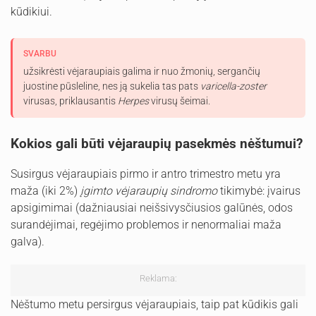
kūdikiui.
SVARBU
užsikrėsti vėjaraupiais galima ir nuo žmonių, sergančių
juostine pūsleline, nes ją sukelia tas pats
varicella-zoster
virusas, priklausantis
Herpes
virusų šeimai.
Kokios gali būti vėjaraupių pasekmės nėštumui?
Susirgus vėjaraupiais pirmo ir antro trimestro metu yra
maža (iki 2%)
įgimto vėjaraupių sindromo
tikimybė: įvairus
apsigimimai (dažniausiai neišsivysčiusios galūnės, odos
surandėjimai, regėjimo problemos ir nenormaliai maža
galva).
Reklama:
Nėštumo metu persirgus vėjaraupiais, taip pat kūdikis gali