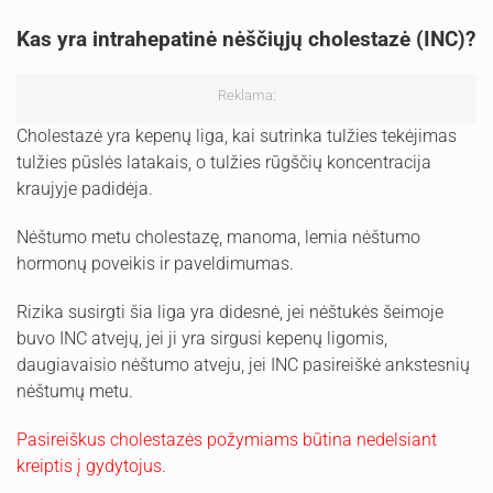
Kas yra intrahepatinė nėščiųjų cholestazė (INC)?
Reklama:
Cholestazė yra kepenų liga, kai sutrinka tulžies tekėjimas
tulžies pūslės latakais, o tulžies rūgščių koncentracija
kraujyje padidėja.
Nėštumo metu cholestazę, manoma, lemia nėštumo
hormonų poveikis ir paveldimumas.
Rizika susirgti šia liga yra didesnė, jei nėštukės šeimoje
buvo INC atvejų, jei ji yra sirgusi kepenų ligomis,
daugiavaisio nėštumo atveju, jei INC pasireiškė ankstesnių
nėštumų metu.
Pasireiškus cholestazės požymiams būtina nedelsiant
kreiptis į gydytojus.