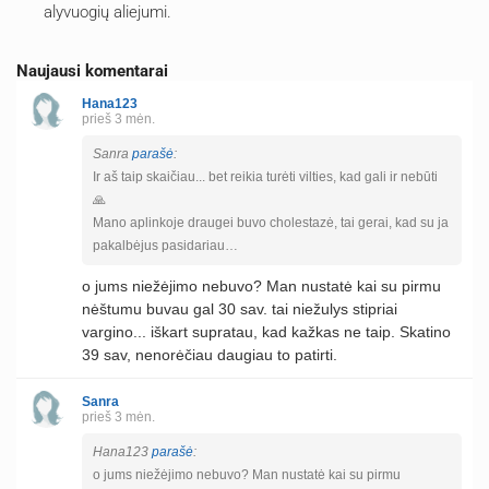
alyvuogių aliejumi.
Naujausi komentarai
Hana123
prieš 3 mėn.
Sanra
parašė
:
Ir aš taip skaičiau... bet reikia turėti vilties, kad gali ir nebūti
🙏
Mano aplinkoje draugei buvo cholestazė, tai gerai, kad su ja
pakalbėjus pasidariau…
o jums niežėjimo nebuvo? Man nustatė kai su pirmu
nėštumu buvau gal 30 sav. tai niežulys stipriai
vargino... iškart supratau, kad kažkas ne taip. Skatino
39 sav, nenorėčiau daugiau to patirti.
Sanra
prieš 3 mėn.
Hana123
parašė
:
o jums niežėjimo nebuvo? Man nustatė kai su pirmu