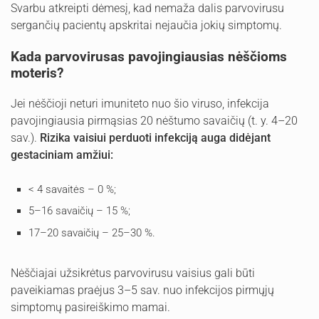
Svarbu atkreipti dėmesį, kad nemaža dalis parvovirusu
sergančių pacientų apskritai nejaučia jokių simptomų.
Kada parvovirusas pavojingiausias nėščioms
moteris?
Jei nėščioji neturi imuniteto nuo šio viruso, infekcija
pavojingiausia pirmąsias 20 nėštumo savaičių (t. y. 4–20
sav.).
Rizika vaisiui perduoti infekciją auga didėjant
gestaciniam amžiui:
< 4 savaitės – 0 %;
5–16 savaičių – 15 %;
17–20 savaičių – 25–30 %.
Nėščiajai užsikrėtus parvovirusu vaisius gali būti
paveikiamas praėjus 3–5 sav. nuo infekcijos pirmųjų
simptomų pasireiškimo mamai.