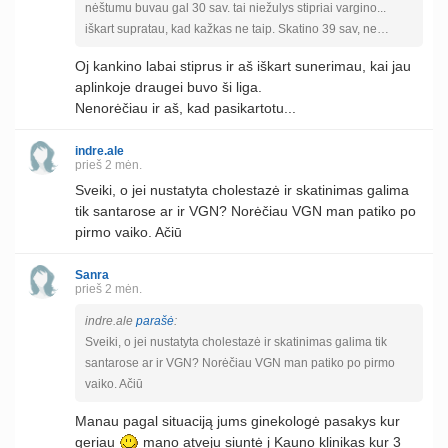
nėštumu buvau gal 30 sav. tai niežulys stipriai vargino...
iškart supratau, kad kažkas ne taip. Skatino 39 sav, ne…
Oj kankino labai stiprus ir aš iškart sunerimau, kai jau
aplinkoje draugei buvo ši liga.
Nenorėčiau ir aš, kad pasikartotu...
indre.ale
prieš 2 mėn.
Sveiki, o jei nustatyta cholestazė ir skatinimas galima
tik santarose ar ir VGN? Norėčiau VGN man patiko po
pirmo vaiko. Ačiū
Sanra
prieš 2 mėn.
indre.ale
parašė
:
Sveiki, o jei nustatyta cholestazė ir skatinimas galima tik
santarose ar ir VGN? Norėčiau VGN man patiko po pirmo
vaiko. Ačiū
Manau pagal situaciją jums ginekologė pasakys kur
geriau
mano atveju siuntė į Kauno klinikas kur 3