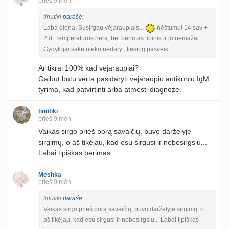
prieš 9 mėn.
tinutiki
parašė
:
Laba diena. Susirgau vėjaraupiais...
nėštumui 14 sav +
2 d. Temperatūros nėra, bet bėrimas tipinis ir jo nemažai...
Gydytojai sakė nieko nedaryt, tiesiog pasveik…
Ar tikrai 100% kad vejaraupiai?
Galbut butu verta pasidaryti vejaraupiu antikuniu IgM
tyrima, kad patvirtinti arba atmesti diagnoze.
tinutiki
prieš 9 mėn.
Vaikas sirgo prieš porą savaičių, buvo darželyje
sirgimų, o aš tikėjau, kad esu sirgusi ir nebesirgsiu...
Labai tipiškas bėrimas...
Meshka
prieš 9 mėn.
tinutiki
parašė
:
Vaikas sirgo prieš porą savaičių, buvo darželyje sirgimų, o
aš tikėjau, kad esu sirgusi ir nebesirgsiu... Labai tipiškas