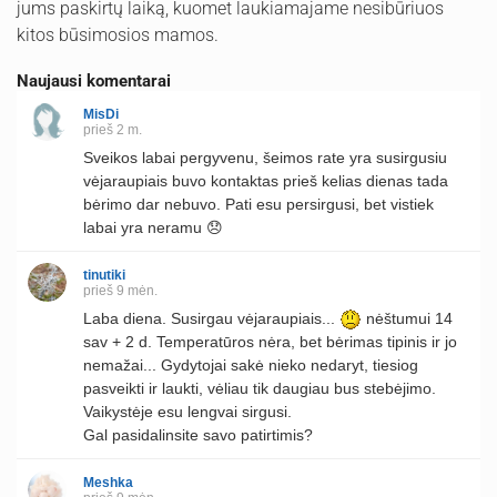
jums paskirtų laiką, kuomet laukiamajame nesibūriuos
kitos būsimosios mamos.
Naujausi komentarai
MisDi
prieš 2 m.
Sveikos labai pergyvenu, šeimos rate yra susirgusiu
vėjaraupiais buvo kontaktas prieš kelias dienas tada
bėrimo dar nebuvo. Pati esu persirgusi, bet vistiek
labai yra neramu 😞
tinutiki
prieš 9 mėn.
Laba diena. Susirgau vėjaraupiais...
nėštumui 14
sav + 2 d. Temperatūros nėra, bet bėrimas tipinis ir jo
nemažai... Gydytojai sakė nieko nedaryt, tiesiog
pasveikti ir laukti, vėliau tik daugiau bus stebėjimo.
Vaikystėje esu lengvai sirgusi.
Gal pasidalinsite savo patirtimis?
Meshka