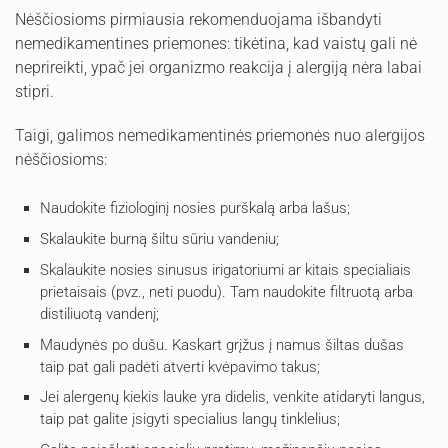
Nėščiosioms pirmiausia rekomenduojama išbandyti
nemedikamentines priemones: tikėtina, kad vaistų gali nė
neprireikti, ypač jei organizmo reakcija į alergiją nėra labai
stipri.
Taigi, galimos nemedikamentinės priemonės nuo alergijos
nėščiosioms:
Naudokite fiziologinį nosies purškalą arba lašus;
Skalaukite burną šiltu sūriu vandeniu;
Skalaukite nosies sinusus irigatoriumi ar kitais specialiais
prietaisais (pvz., neti puodu). Tam naudokite filtruotą arba
distiliuotą vandenį;
Maudynės po dušu. Kaskart grįžus į namus šiltas dušas
taip pat gali padėti atverti kvėpavimo takus;
Jei alergenų kiekis lauke yra didelis, venkite atidaryti langus,
taip pat galite įsigyti specialius langų tinklelius;