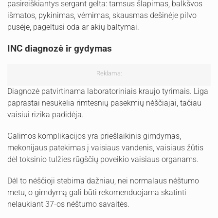
pasireiškiantys sergant gelta: tamsus šlapimas, balkšvos
išmatos, pykinimas, vėmimas, skausmas dešinėje pilvo
pusėje, pageltusi oda ar akių baltymai.
INC diagnozė ir gydymas
Reklama:
Diagnozė patvirtinama laboratoriniais kraujo tyrimais. Liga
paprastai nesukelia rimtesnių pasekmių nėščiajai, tačiau
vaisiui rizika padidėja.
Galimos komplikacijos yra priešlaikinis gimdymas,
mekonijaus patekimas į vaisiaus vandenis, vaisiaus žūtis
dėl toksinio tulžies rūgščių poveikio vaisiaus organams.
Dėl to nėščioji stebima dažniau, nei normalaus nėštumo
metu, o gimdymą gali būti rekomenduojama skatinti
nelaukiant 37-os nėštumo savaitės.