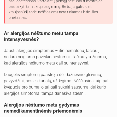
pseudoefedrinas. Vartojant jį pirmąjį nėštumo trimestrą gali
pasitaikyti tam tikrų apsigimimų. Be to, jis gali didinti
kraujospūdį, todėl nėščiosioms nėra tinkamas ir dėl šios
priežasties.
Ar alergijos nėštumo metu tampa
intensyvesnės?
Jausti alergijos simptomus – itin nemalonu, tačiau ji
nedaro neigiamo poveikio nėštumui. Tačiau yra žinoma,
kad alergijos nėštumo metu gali suintensyvėti.
Daugelis simptomų paaštrėja dėl dažnesnio gleivinių,
pavyzdžiui, nosies kanalų, uždegimo. Nėščiosios taip pat
kvėpuoja pro burną, o tai gali sukelti sausumą, dėl kurio
alergijos simptomai tampa dar akivaizdesni.
Alergijos nėštumo metu gydymas
nemedikamentinėmis priemonėmis