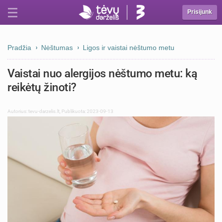
Prisijunk
Pradžia
Nėštumas
Ligos ir vaistai nėštumo metu
Vaistai nuo alergijos nėštumo metu: ką
reikėtų žinoti?
Autorius:
tevu-darzelis.lt
,
Publikuota: 2023-09-13