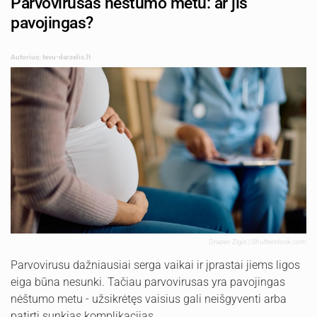
Parvovirusas nėštumo metu: ar jis
pavojingas?
Autorius: tevu-darzelis.lt
Drazen Zigic | Shutterstock.com
Parvovirusu dažniausiai serga vaikai ir įprastai jiems ligos
eiga būna nesunki. Tačiau parvovirusas yra pavojingas
nėštumo metu - užsikrėtęs vaisius gali neišgyventi arba
patirti sunkias komplikacijas.