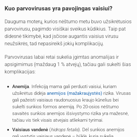
Kuo parvovirusas yra pavojingas vaisiui?
Dauguma moterų, kurios nėštumo metu buvo užsikrėtusios
parvovirusu, pagimdo visiškai sveikus kūdikius. Taip pat
didesnė tikimybė, kad įsčiose augantis vaisius virusu
neužsikrės, tad nepasireikš jokių komplikacijų.
Parvovirusas labai retai sukelia įgimtas anomalijas ir
apsigimimus (maždaug 1 % atvejų), tačiau gali sukelti šias
komplikacijas:
Anemija
. Infekciją mama gali perduoti vaisiui, kuriam
užsikrėtus didėja
anemijos (mažakraujystės)
rizika. Virusas
gali pažeisti vaisiaus raudonuosius kraujo kūnelius bei
sukelti sunkios formos anemiją. Po 20-osios nėštumo
savaitės sunkios anemijos išsivystymo rizika yra mažesnė,
tačiau vis tiek visais atvejais atliekami tyrimai.
Vaisiaus vandenė
(
hidrops fetalis
). Dėl sunkios anemijos
gali vystytis vaisiaus vandenė – būklė, kurią sukelia