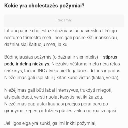
Kokie yra cholestazės požymiai?
Reklama:
Intrahepatinė cholestazė dažniausiai pasireiškia III-čiojo
nėštumo trimestro metu, nors gali pasireikšti ir anksčiau,
dažniausiai šaltuoju metų laiku.
Būdingiausias požymis (o dažnai ir vienintelis) –
stiprus
pėdų ir delnų niežulys
. Niežulys nėštumo metu nėra retas
reiškinys, tačiau INC atveju niežti galūnes: delnus ir padus.
Niežėjimas gali išplisti ir į kitas kūno vietas (kaklą, veidą).
Niežėjimas gali būti labai intensyvus, trukdyti miegoti,
atsipalaiduoti, versti nuolat kasytis net iki žaizdų.
Niežėjimas paprastai liaunasi praėjus porai parų po
gimdymo, kepenų ir tulžies pūslės veikla normalizuojasi.
Jei ligos eiga yra sunki, galimi ir kiti požymiai,