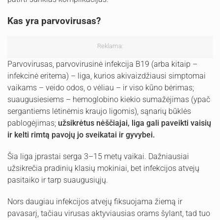
Kas yra parvovirusas?
Reklama:
Parvovirusas, parvovirusinė infekcija B19 (arba kitaip –
infekcinė eritema) – liga, kurios akivaizdžiausi simptomai
vaikams – veido odos, o vėliau – ir viso kūno bėrimas;
suaugusiesiems – hemoglobino kiekio sumažėjimas (ypač
sergantiems lėtinėmis kraujo ligomis), sąnarių būklės
pablogėjimas;
užsikrėtus nėščiajai, liga gali paveikti vaisių
ir kelti rimtą pavojų jo sveikatai ir gyvybei.
Šia liga įprastai serga 3–15 metų vaikai. Dažniausiai
užsikrečia pradinių klasių mokiniai, bet infekcijos atvejų
pasitaiko ir tarp suaugusiųjų.
Nors daugiau infekcijos atvejų fiksuojama žiemą ir
pavasarį, tačiau virusas aktyviausias orams šylant, tad tuo