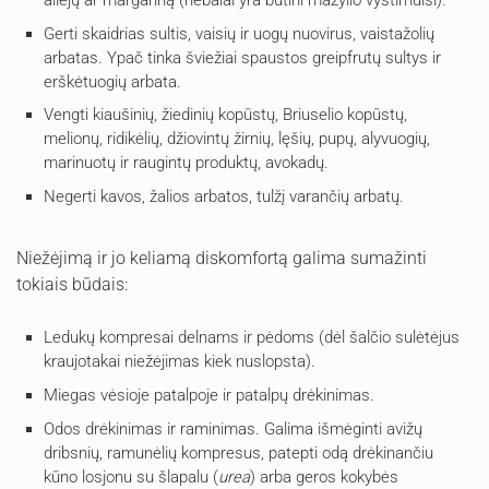
Gerti skaidrias sultis, vaisių ir uogų nuovirus, vaistažolių
arbatas. Ypač tinka šviežiai spaustos greipfrutų sultys ir
erškėtuogių arbata.
Vengti kiaušinių, žiedinių kopūstų, Briuselio kopūstų,
melionų, ridikėlių, džiovintų žirnių, lęšių, pupų, alyvuogių,
marinuotų ir raugintų produktų, avokadų.
Negerti kavos, žalios arbatos, tulžį varančių arbatų.
Niežėjimą ir jo keliamą diskomfortą galima sumažinti
tokiais būdais:
Ledukų kompresai delnams ir pėdoms (dėl šalčio sulėtėjus
kraujotakai niežėjimas kiek nuslopsta).
Miegas vėsioje patalpoje ir patalpų drėkinimas.
Odos drėkinimas ir raminimas. Galima išmėginti avižų
dribsnių, ramunėlių kompresus, patepti odą drėkinančiu
kūno losjonu su šlapalu (
urea
) arba geros kokybės