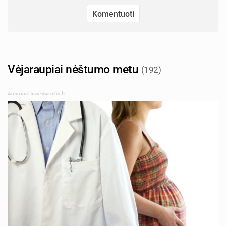
Vėjaraupiai nėštumo metu
(192)
Autorius: tevu-darzelis.lt