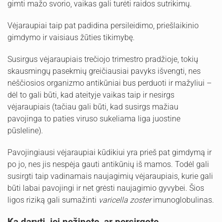
gimti mažo svorio, vaikas gali turėti raidos sutrikimų.
Vėjaraupiai taip pat padidina persileidimo, priešlaikinio
gimdymo ir vaisiaus žūties tikimybę.
Susirgus vėjaraupiais trečiojo trimestro pradžioje, tokių
skausmingų pasekmių greičiausiai pavyks išvengti, nes
nėščiosios organizmo antikūniai bus perduoti ir mažyliui –
dėl to gali būti, kad ateityje vaikas taip ir nesirgs
vėjaraupiais (tačiau gali būti, kad susirgs mažiau
pavojinga to paties viruso sukeliama liga juostine
pūsleline).
Pavojingiausi vėjaraupiai kūdikiui yra prieš pat gimdymą ir
po jo, nes jis nespėja gauti antikūnių iš mamos. Todėl gali
susirgti taip vadinamais naujagimių vėjaraupiais, kurie gali
būti labai pavojingi ir net grėsti naujagimio gyvybei. Šios
ligos riziką gali sumažinti
varicella zoster
imunoglobulinas.
Ką daryti, jei nežinote, ar persirgote