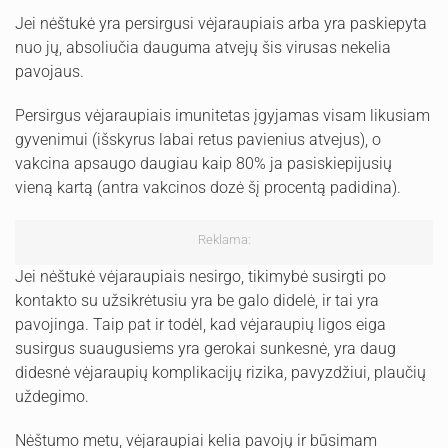
Jei nėštukė yra persirgusi vėjaraupiais arba yra paskiepyta
nuo jų, absoliučia dauguma atvejų šis virusas nekelia
pavojaus.
Persirgus vėjaraupiais imunitetas įgyjamas visam likusiam
gyvenimui (išskyrus labai retus pavienius atvejus), o
vakcina apsaugo daugiau kaip 80% ja pasiskiepijusių
vieną kartą (antra vakcinos dozė šį procentą padidina).
Reklama:
Jei nėštukė vėjaraupiais nesirgo, tikimybė susirgti po
kontakto su užsikrėtusiu yra be galo didelė, ir tai yra
pavojinga. Taip pat ir todėl, kad vėjaraupių ligos eiga
susirgus suaugusiems yra gerokai sunkesnė, yra daug
didesnė vėjaraupių komplikacijų rizika, pavyzdžiui, plaučių
uždegimo.
Nėštumo metu, vėjaraupiai kelia pavojų ir būsimam