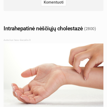
Intrahepatinė nėščiųjų cholestazė
(2800)
Autorius: tevu-darzelis.lt