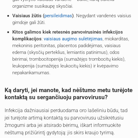
organizme susikaupę skysčiai.
Vaisiaus žūtis (
persileidimas
)
. Negydant vandenės vaisius
gimdoje gali žūti.
Kitos galimos kiek retesnės parvovirusinės infekcijos
komplikacijos
:
vaisiaus augimo sulėtėjimas
, miokarditas,
mekoninis peritonitas, placentos padidėjimas, vaisiaus
edema (skysčių perteklius, lemiantis patinimus), odos
bėrimai, trombocitopenija (sumažėjęs trombocitų kiekis),
leukopenija (sumažėjęs leukocitų kiekis) ir kvėpavimo
nepakankamumas.
Ką daryti, jei manote, kad nėštumo metu turėjote
kontaktą su sergančiuoju parvovirusu?
Infekcija dažniausiai perduodama oro lašeliniu būdu, tad
jei turėjote artimą kontaktą su parvovirusu užsikrėtusiu
žmogumi arba jei atsirado bėrimų, iškart informuokite
nėštumą prižiūrintį gydytoją: jis skirs kraujo tyrimą.