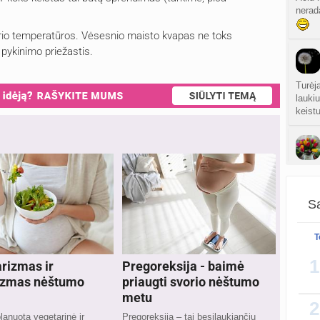
nerada
ario temperatūros. Vėsesnio maisto kvapas ne toks
 pykinimo priežastis.
Turėj
laukiu
keistu
Ryžių 
Sa
T
1
rizmas ir
Pregoreksija - baimė
izmas nėštumo
priaugti svorio nėštumo
metu
2
lanuota vegetarinė ir
Pregoreksija – tai besilaukiančių