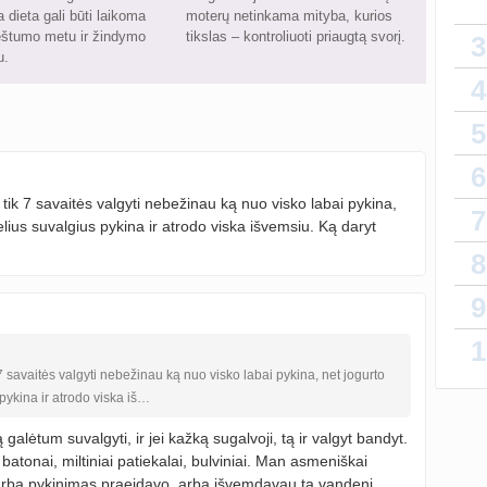
 dieta gali būti laikoma
moterų netinkama mityba, kurios
ėštumo metu ir žindymo
tikslas – kontroliuoti priaugtą svorį.
3
u.
4
5
Man ne
isardz
6
k 7 savaitės valgyti nebežinau ką nuo visko labai pykina,
7
elius suvalgius pykina ir atrodo viska išvemsiu. Ką daryt
8
9
1
savaitės valgyti nebežinau ką nuo visko labai pykina, net jogurto
pykina ir atrodo viska iš…
galėtum suvalgyti, ir jei kažką sugalvoji, tą ir valgyt bandyt.
atonai, miltiniai patiekalai, bulviniai. Man asmeniškai
rba pykinimas praeidavo, arba išvemdavau tą vandenį.