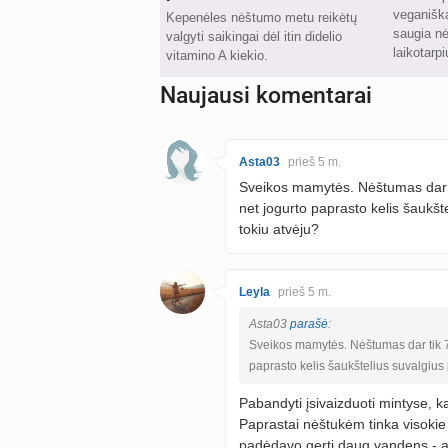
veganiška
Kepenėles nėštumo metu reikėtų
saugia n
valgyti saikingai dėl itin didelio
laikotarpi
vitamino A kiekio.
Naujausi komentarai
Asta03
prieš 5 m.
Sveikos mamytės. Nėštumas dar ti
net jogurto paprasto kelis šaukšt
tokiu atvėju?
Leyla
prieš 5 m.
Asta03
parašė
:
Sveikos mamytės. Nėštumas dar tik 7 
paprasto kelis šaukštelius suvalgius 
Pabandyti įsivaizduoti mintyse, ką 
Paprastai nėštukėm tinka visokie b
padėdavo gerti daug vandens - a