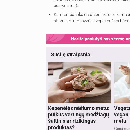
pusryčiams).
Karštus patiekalus atvėsinkite iki kamb
stiprus, o intensyvūs kvapai dažnai būna
Susiję straipsniai
Kepenėlės nėštumo metu:
Vegeta
puikus vertingų medžiagų
vegan
šaltinis ar rizikingas
metu
produktas?
Gerai sup