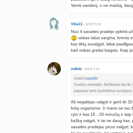
Vemti vandenį, o ne maistą, dau
Vika22.
prieš 5 m.
Nuo 4 savaites pradėjo pykinti,už 
viskas labai vargina, krenta s
kas tiktų suvalgyti, labai pasillg
kad viskas greitai baigsis. Kaip 
zuikite
prieš 5 m.
Asta03
parašė
:
Sveikos mamytės. Nėštumas dar tik 7 
paprasto kelis šaukštelius suvalgius 
Aš negalėjau valgyti ir gerti iki 
būtų organizme. Ir mane ne tas ž
ryto ir kas 15 - 20 minučių ir taip
kažką valgyti, ir tai ne daug kas
savaites pradėjau picos valgyti, be
tai ne suvalgysiu, tai vemsiu), o p