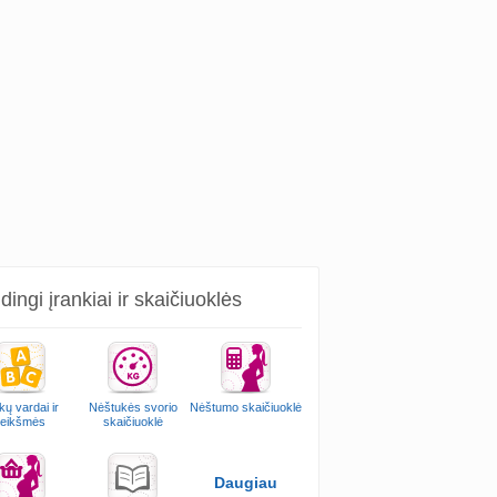
ingi įrankiai ir skaičiuoklės
kų vardai ir
Nėštukės svorio
Nėštumo skaičiuoklė
reikšmės
skaičiuoklė
Daugiau