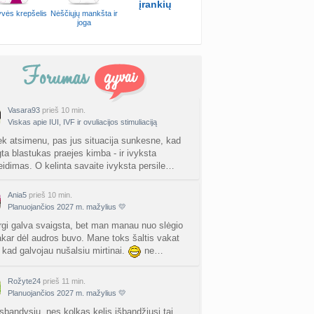
įrankių
vės krepšelis
Nėščiųjų mankšta ir
joga
Vasara93
prieš 10 min.
Viskas apie IUI, IVF ir ovuliacijos stimuliaciją
ek atsimenu, pas jus situacija sunkesne, kad
gta blastukas praejes kimba - ir ivyksta
leidimas. O kelinta savaite ivyksta persile…
Ania5
prieš 10 min.
Planuojančios 2027 m. mažylius 💛
rgi galva svaigsta, bet man manau nuo slėgio
akar dėl audros buvo. Mane toks šaltis vakat
, kad galvojau nušalsiu mirtinai.
ne…
Rožyte24
prieš 11 min.
Planuojančios 2027 m. mažylius 💛
isbandysiu ,nes kolkas kelis išbandžiusi tai