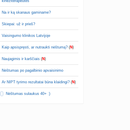
kineziterapeutės
Na ir ką skanaus gaminame?
Skiepai: už ir prieš?
Her997
prieš 32 min.
Planuojančios 2027 m. mažylius 💛
Vaisingumo klinikos Latvijoje
simato.. bet kaip sakiau jau pries tai reiktu
ius testa fotkinti, be stikliuko geriau matosi ;)
Kaip apsispręsti, ar nutraukti nėštumą?
(
N
)
Naujagimis ir karščiais
(
N
)
Nėštumas po pagalbinio apvaisinimo
Ar NIPT tyrimo rezultatai būna klaidingi?
(
N
)
0
Nėštumas sulaukus 40+ :)