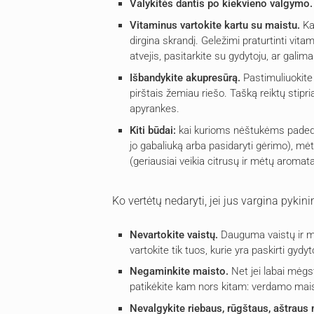
Valykitės dantis po kiekvieno valgymo.
Vitaminus vartokite kartu su maistu.
Ka
dirgina skrandį. Geležimi praturtinti vitam
atvejis, pasitarkite su gydytoju, ar galim
Išbandykite akupresūrą.
Pastimuliuokit
pirštais žemiau riešo. Tašką reiktų stipri
apyrankes.
Kiti būdai:
kai kurioms nėštukėms padeda 
jo gabaliuką arba pasidaryti gėrimo), mė
(geriausiai veikia citrusų ir mėtų aromata
Ko vertėtų nedaryti, jei jus vargina pykini
Nevartokite vaistų.
Dauguma vaistų ir mai
vartokite tik tuos, kurie yra paskirti gydyto
Negaminkite maisto.
Net jei labai mėg
patikėkite kam nors kitam: verdamo maist
Nevalgykite riebaus, rūgštaus, aštraus