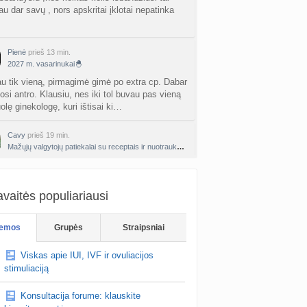
u dar savų , nors apskritai įklotai nepatinka
Pienė
prieš 13 min.
2027 m. vasarinukai🐣
au tik vieną, pirmagimė gimė po extra cp. Dabar
osi antro. Klausiu, nes iki tol buvau pas vieną
olę ginekologę, kuri ištisai ki…
Cavy
prieš 19 min.
Mažųjų valgytojų patiekalai su receptais ir nuotraukomis
košė su cukinija, balinta ir uogos.
vaitės populiariausi
emos
Grupės
Straipsniai
Viskas apie IUI, IVF ir ovuliacijos
stimuliaciją
Konsultacija forume: klauskite