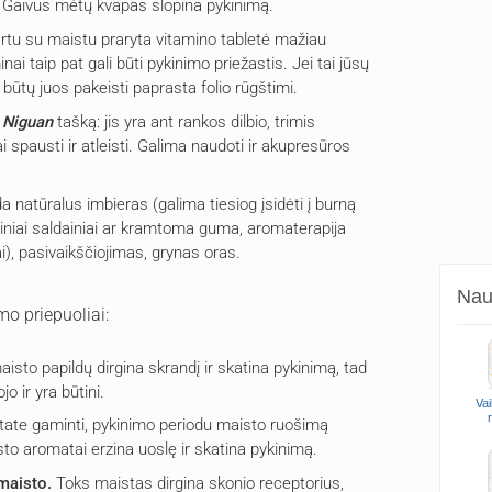
Gaivus mėtų kvapas slopina pykinimą.
rtu su maistu praryta vitamino tabletė mažiau
inai taip pat gali būti pykinimo priežastis. Jei tai jūsų
a būtų juos pakeisti paprasta folio rūgštimi.
e
Niguan
tašką: jis yra ant rankos dilbio, trimis
ai spausti ir atleisti. Galima naudoti ir akupresūros
natūralus imbieras (galima tiesiog įsidėti į burną
tiniai saldainiai ar kramtoma guma, aromaterapija
i), pasivaikščiojimas, grynas oras.
Naud
mo priepuoliai:
sto papildų dirgina skrandį ir skatina pykinimą, tad
jo ir yra būtini.
Vai
state gaminti, pykinimo periodu maisto ruošimą
o aromatai erzina uoslę ir skatina pykinimą.
 maisto.
Toks maistas dirgina skonio receptorius,