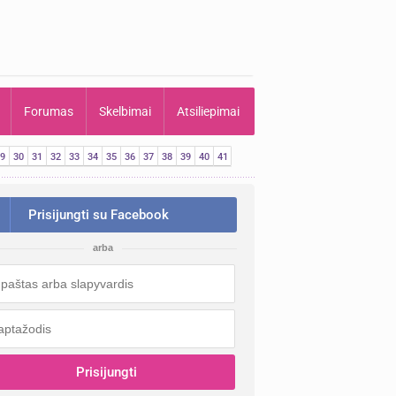
Forumas
Skelbimai
Atsiliepimai
9
30
31
32
33
34
35
36
37
38
39
40
41
Prisijungti su Facebook
arba
Prisijungti