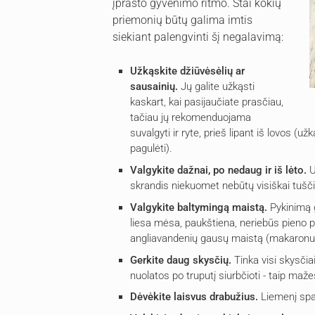
įprasto gyvenimo ritmo. Štai kokių
priemonių būtų galima imtis
siekiant palengvinti šį negalavimą:
Užkąskite džiūvėsėlių ar
sausainių.
Jų galite užkąsti
kaskart, kai pasijaučiate prasčiau,
tačiau jų rekomenduojama
suvalgyti ir ryte, prieš lipant iš lovos (
pagulėti).
Valgykite dažnai, po nedaug ir iš lėto.
U
skrandis niekuomet nebūtų visiškai tušči
Valgykite baltymingą maistą.
Pykinimą 
liesa mėsa, paukštiena, neriebūs pieno p
angliavandenių gausų maistą (makaronus,
Gerkite daug skysčių.
Tinka visi skysčiai
nuolatos po truputį siurbčioti - taip maže
Dėvėkite laisvus drabužius.
Liemenį spa