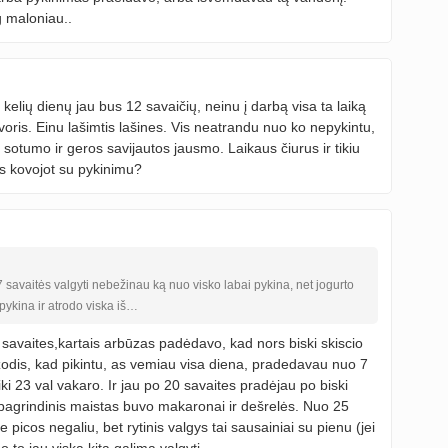
g maloniau..
kelių dienų jau bus 12 savaičių, neinu į darbą visa ta laiką
voris. Einu lašimtis lašines. Vis neatrandu nuo ko nepykintu,
au sotumo ir geros savijautos jausmo. Laikaus čiurus ir tikiu
jūs kovojot su pykinimu?
savaitės valgyti nebežinau ką nuo visko labai pykina, net jogurto
pykina ir atrodo viska iš…
20 savaites,kartais arbūzas padėdavo, kad nors biski skiscio
odis, kad pikintu, as vemiau visa diena, pradedavau nuo 7
 iki 23 val vakaro. Ir jau po 20 savaites pradėjau po biski
, pagrindinis maistas buvo makaronai ir dešrelės. Nuo 25
 picos negaliu, bet rytinis valgys tai sausainiai su pienu (jei
o to jau viską kita galima valgyti.