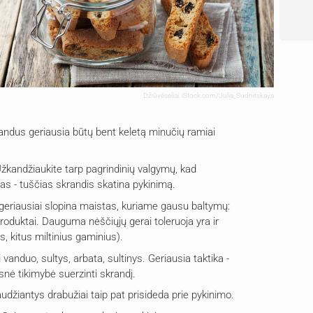
Džiūvėsėliai. iStock.com/Julia_Sudnitskaya
užkandus geriausia būtų bent keletą minučių ramiai
žkandžiaukite tarp pagrindinių valgymų, kad
as - tuščias skrandis skatina pykinimą.
geriausiai slopina maistas, kuriame gausu baltymų:
roduktai. Dauguma nėščiųjų gerai toleruoja yra ir
 kitus miltinius gaminius).
 vanduo, sultys, arbata, sultinys. Geriausia taktika -
snė tikimybė suerzinti skrandį.
udžiantys drabužiai taip pat prisideda prie pykinimo.