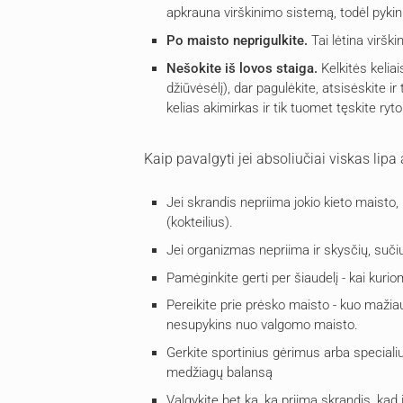
apkrauna virškinimo sistemą, todėl pykin
Po maisto neprigulkite.
Tai lėtina viršk
Nešokite iš lovos staiga.
Kelkitės kelia
džiūvėsėlį), dar pagulėkite, atsisėskite i
kelias akimirkas ir tik tuomet tęskite ryto
Kaip pavalgyti jei absoliučiai viskas lipa 
Jei skrandis nepriima jokio kieto maisto, 
(kokteilius).
Jei organizmas nepriima ir skysčių, sučiu
Pamėginkite gerti per šiaudelį - kai kur
Pereikite prie prėsko maisto - kuo mažia
nesupykins nuo valgomo maisto.
Gerkite sportinius gėrimus arba specialius 
medžiagų balansą
Valgykite bet ką, ką priima skrandis, kad