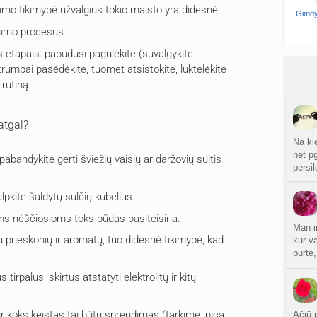
imo tikimybė užvalgius tokio maisto yra didesnė.
Gimdy
inimo procesus.
is etapais: pabudusi pagulėkite (suvalgykite
r trumpai pasėdėkite, tuomet atsistokite, luktelėkite
 rutiną.
atgal?
Na ki
net p
pabandykite gerti šviežių vaisių ar daržovių sultis
persi
lpkite šaldytų sulčių kubelius.
ioms nėščiosioms toks būdas pasiteisina.
Man i
u prieskonių ir aromatų, tuo didesnė tikimybė, kad
kur v
purtė
tirpalus, skirtus atstatyti elektrolitų ir kitų
 ir koks keistas tai būtų sprendimas (tarkime, pica
Ačiū 