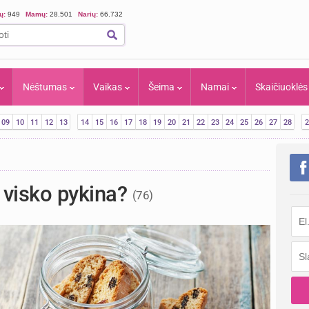
ių:
949
Mamų:
28.501
Narių:
66.732
Nėštumas
Vaikas
Šeima
Namai
Skaičiuoklės
09
10
11
12
13
14
15
16
17
18
19
20
21
22
23
24
25
26
27
28
2
u
o visko pykina?
(76)