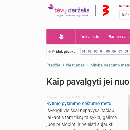
Nėštuk
Tinklalaidė
Planavimas
Pridėk pilvuką
01
02
03
04
05
06
07
08
Pradžia
Nėštumas
Mityba nėštumo met
Kaip pavalgyti jei nu
Autorius:
tevu-darzelis.lt
,
Publikuota: 2010-04-18
Rytinio pykinimo
nėštumo metu
išvengti visiškai nepavyks, tačiau
laikantis tam tikrų taisyklių galima
juos prislopinti ir neleisti sujaukti