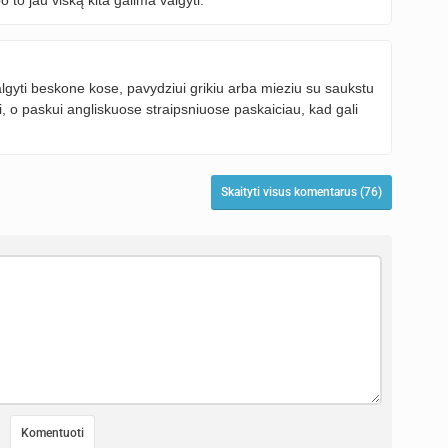
gyti beskone kose, pavydziui grikiu arba mieziu su saukstu
i, o paskui angliskuose straipsniuose paskaiciau, kad gali
Skaityti visus komentarus (76)