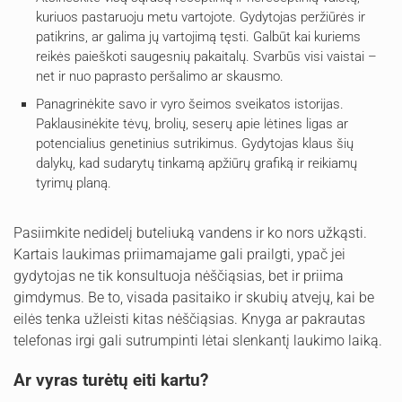
kuriuos pastaruoju metu vartojote. Gydytojas peržiūrės ir
patikrins, ar galima jų vartojimą tęsti. Galbūt kai kuriems
reikės paieškoti saugesnių pakaitalų. Svarbūs visi vaistai –
net ir nuo paprasto peršalimo ar skausmo.
Panagrinėkite savo ir vyro šeimos sveikatos istorijas.
Paklausinėkite tėvų, brolių, seserų apie lėtines ligas ar
potencialius genetinius sutrikimus. Gydytojas klaus šių
dalykų, kad sudarytų tinkamą apžiūrų grafiką ir reikiamų
tyrimų planą.
Pasiimkite nedidelį buteliuką vandens ir ko nors užkąsti.
Kartais laukimas priimamajame gali prailgti, ypač jei
gydytojas ne tik konsultuoja nėščiąsias, bet ir priima
gimdymus. Be to, visada pasitaiko ir skubių atvejų, kai be
eilės tenka užleisti kitas nėščiąsias. Knyga ar pakrautas
telefonas irgi gali sutrumpinti lėtai slenkantį laukimo laiką.
Ar vyras turėtų eiti kartu?