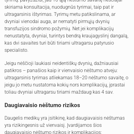
skiriama konsultacija, nuodugnūs tyrimai, taip pat ir
ultragarsinis ištyrimas. Tyrimų metu patikslinama, ar
dvyniai vienodai auga, ar nematyti pirmųjų dvynių
transfuzijos sindromo požymių. Net jei komplikacijų
nenustatyta, dvyniai, turintys bendrą kraujagyslinį dangalą,
kas dvi savaites turi būti tiriami ultragarsu patyrusio
specialisto.
Jeigu nėščioji laukiasi neidentiškų dvynių, dažniausiai
patikros – panašios kaip ir vienvaisio nėštumo atveju:
ultragarsinis tyrimas atliekamas 18–20 nėštumo savaitę, o
jeigu jo metu nustatoma kokių nors komplikacijų, įprastai
toliau dvyniai ultragarsu tiriami maždaug kas 4 sav.
Daugiavaisio nėštumo rizikos
Daugelis medikų yra įsitikinę, kad daugiavaisis nėštumas
yra rizikingesnis už vienvaisį. Įvardijamos šios
daugiavaisio nėštumo rizikos ir komplikacijos: