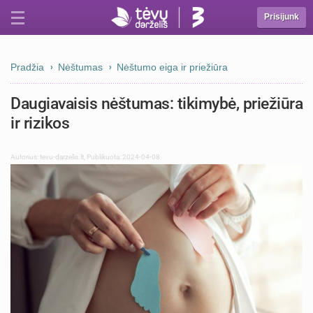
Prisijunk
Pradžia
Nėštumas
Nėštumo eiga ir priežiūra
Daugiavaisis nėštumas: tikimybė, priežiūra
ir rizikos
Autorius:
tevu-darzelis.lt
,
Publikuota: 2024-04-08