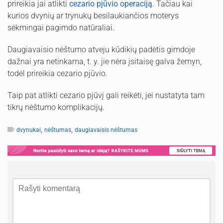
prireikia jai atlikti
cezario pjūvio operaciją
. Tačiau kai
kurios dvynių ar trynukų besilaukiančios moterys
sėkmingai pagimdo natūraliai.
Daugiavaisio nėštumo atveju kūdikių padėtis gimdoje
dažnai yra netinkama, t. y. jie nėra įsitaisę galva žemyn,
todėl prireikia cezario pjūvio.
Taip pat atlikti cezario pjūvį gali reikėti, jei nustatyta tam
tikrų nėštumo komplikacijų.
,
,
dvynukai
nėštumas
daugiavaisis nėštumas