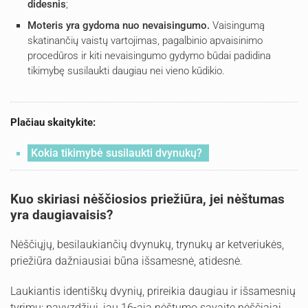
didesnis
;
Moteris yra gydoma nuo nevaisingumo.
Vaisingumą
skatinančių vaistų vartojimas, pagalbinio apvaisinimo
procedūros ir kiti nevaisingumo gydymo būdai padidina
tikimybę susilaukti daugiau nei vieno kūdikio.
Plačiau skaitykite:
Kokia tikimybė susilaukti dvynukų?
Kuo skiriasi nėščiosios priežiūra, jei nėštumas
yra daugiavaisis?
Nėščiųjų, besilaukiančių dvynukų, trynukų ar ketveriukės,
priežiūra dažniausiai būna išsamesnė, atidesnė.
Laukiantis identiškų dvynių, prireikia daugiau ir išsamesnių
tyrimų: pavyzdžiui, jau 16-ąją nėštumo savaitę nėščiajai