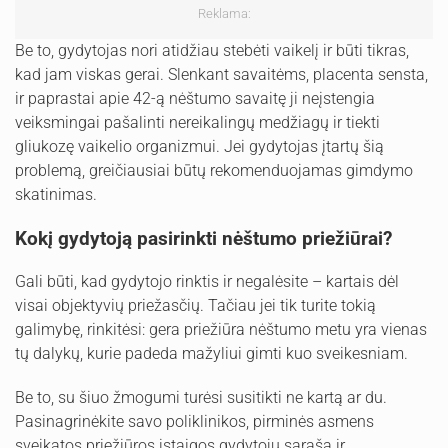
Reklama:
Be to, gydytojas nori atidžiau stebėti vaikelį ir būti tikras,
kad jam viskas gerai. Slenkant savaitėms, placenta sensta,
ir paprastai apie 42-ą nėštumo savaitę ji neįstengia
veiksmingai pašalinti nereikalingų medžiagų ir tiekti
gliukozę vaikelio organizmui. Jei gydytojas įtartų šią
problemą, greičiausiai būtų rekomenduojamas gimdymo
skatinimas.
Kokį gydytoją pasirinkti nėštumo priežiūrai?
Gali būti, kad gydytojo rinktis ir negalėsite – kartais dėl
visai objektyvių priežasčių. Tačiau jei tik turite tokią
galimybę, rinkitėsi: gera priežiūra nėštumo metu yra vienas
tų dalykų, kurie padeda mažyliui gimti kuo sveikesniam.
Be to, su šiuo žmogumi turėsi susitikti ne kartą ar du.
Pasinagrinėkite savo poliklinikos, pirminės asmens
sveikatos priežiūros įstaigos gydytojų sąrašą ir