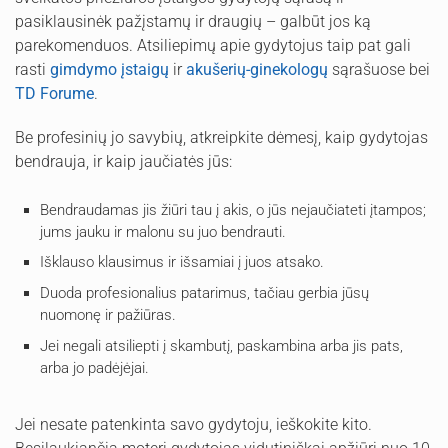
pasiklausinėk pažįstamų ir draugių – galbūt jos ką
parekomenduos. Atsiliepimų apie gydytojus taip pat gali
rasti
gimdymo įstaigų
ir
akušerių-ginekologų
sąrašuose bei
TD Forume
.
Be profesinių jo savybių, atkreipkite dėmesį, kaip gydytojas
bendrauja, ir kaip jaučiatės jūs:
Bendraudamas jis žiūri tau į akis, o jūs nejaučiateti įtampos;
jums jauku ir malonu su juo bendrauti.
Išklauso klausimus ir išsamiai į juos atsako.
Duoda profesionalius patarimus, tačiau gerbia jūsų
nuomonę ir pažiūras.
Jei negali atsiliepti į skambutį, paskambina arba jis pats,
arba jo padėjėjai.
Jei nesate patenkinta savo gydytoju, ieškokite kito.