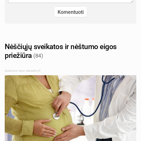
Nėščiųjų sveikatos ir nėštumo eigos
priežiūra
(84)
Autorius: tevu-darzelis.lt