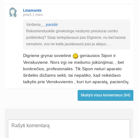
Linamante
prieš 1 mėn.
Verbena__
parašė
:
Rekomenduokite ginekologe nestumo priesiurai centro
poliklinikoj? Siaip lankydavausi pas Digriene, nu bet baisiai
nemaloni, vos ne kalta jaustavausi pas ja atejus..…
Digriene grynai sovietinė
geriausios Sipon ir
Venskuvienė. Nors irgi ne meilumo įsikūnijimai, , bet
konkrečios, profesionalės. Tik Sipon neturi aparato
širdelės dūžiams sekti, tai nepatiko, kad reikėdavo
taikytis prie Venskuvienės , kuri turi aparatą, pacienčių.
Skaityti visus komentarus (84)