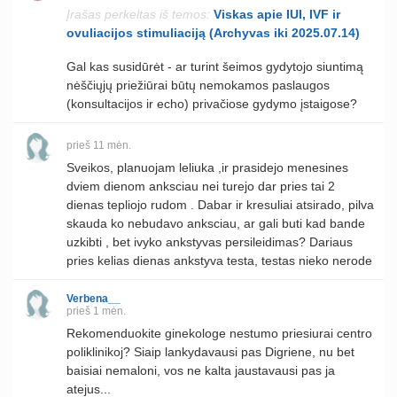
Įrašas perkeltas iš temos:
Viskas apie IUI, IVF ir
ovuliacijos stimuliaciją (Archyvas iki 2025.07.14)
Gal kas susidūrėt - ar turint šeimos gydytojo siuntimą
nėščiųjų priežiūrai būtų nemokamos paslaugos
(konsultacijos ir echo) privačiose gydymo įstaigose?
prieš 11 mėn.
Sveikos, planuojam leliuka ,ir prasidejo menesines
dviem dienom anksciau nei turejo dar pries tai 2
dienas tepliojo rudom . Dabar ir kresuliai atsirado, pilva
skauda ko nebudavo anksciau, ar gali buti kad bande
uzkibti , bet ivyko ankstyvas persileidimas? Dariaus
pries kelias dienas ankstyva testa, testas nieko nerode
Verbena__
prieš 1 mėn.
Rekomenduokite ginekologe nestumo priesiurai centro
poliklinikoj? Siaip lankydavausi pas Digriene, nu bet
baisiai nemaloni, vos ne kalta jaustavausi pas ja
atejus...