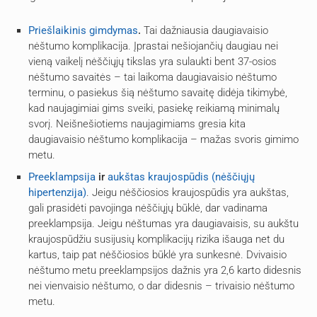
Priešlaikinis gimdymas
.
Tai dažniausia daugiavaisio
nėštumo komplikacija. Įprastai nešiojančių daugiau nei
vieną vaikelį nėščiųjų tikslas yra sulaukti bent 37-osios
nėštumo savaitės – tai laikoma daugiavaisio nėštumo
terminu, o pasiekus šią nėštumo savaitę didėja tikimybė,
kad naujagimiai gims sveiki, pasiekę reikiamą minimalų
svorį. Neišnešiotiems naujagimiams gresia kita
daugiavaisio nėštumo komplikacija – mažas svoris gimimo
metu.
Preeklampsija
ir
aukštas kraujospūdis (nėščiųjų
hipertenzija)
. Jeigu nėščiosios kraujospūdis yra aukštas,
gali prasidėti pavojinga nėščiųjų būklė, dar vadinama
preeklampsija. Jeigu nėštumas yra daugiavaisis, su aukštu
kraujospūdžiu susijusių komplikacijų rizika išauga net du
kartus, taip pat nėščiosios būklė yra sunkesnė. Dvivaisio
nėštumo metu preeklampsijos dažnis yra 2,6 karto didesnis
nei vienvaisio nėštumo, o dar didesnis – trivaisio nėštumo
metu.