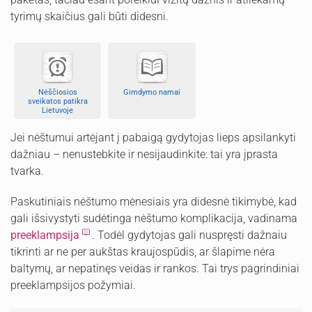
tyrimų skaičius gali būti didesni.
Nėščiosios
Gimdymo namai
sveikatos patikra
Lietuvoje
Jei nėštumui artėjant į pabaigą gydytojas lieps apsilankyti
dažniau – nenustebkite ir nesijaudinkite: tai yra įprasta
tvarka.
Paskutiniais nėštumo mėnesiais yra didesnė tikimybė, kad
gali išsivystyti sudėtinga nėštumo komplikacija, vadinama
preeklampsija
. Todėl gydytojas gali nuspręsti dažnaiu
tikrinti ar ne per aukštas kraujospūdis, ar šlapime nėra
baltymų, ar nepatinęs veidas ir rankos. Tai trys pagrindiniai
preeklampsijos požymiai.