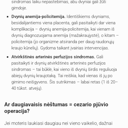
sindromas laiku nepastebimas, abu dvyniai gali žūti
gimdoje.
Dvynių anemija-policitemija.
Identiškiems dvyniams,
besidalijantiems viena placenta, gali pasitaikyti dar viena
komplikacija – dvynių anemija-policitemija, kai vienam iš
dvynių diagnozuojama anemija (mažakraujystė), o kitam –
policitemija (jo organizme atsiranda per daug raudonųjų
kraujo kūnelių). Gydoma taikant įvairias intervencijas.
Atvirkštinės arterinės perfuzijos sindromas.
Gali
pasitaikyti ir dvynių atvirkštinės arterinės perfuzijos
sindromas – tai būklė, kai vieno iš dvynių širdis reguliuoja
abiejų dvynių kraujotaką. Tai reiškia, kad vienas iš jų po
gimimo neišgyvens. Šis sutrikimas – labai retas (1 iš 20–
40 tūkst. atvejų).
Ar daugiavaisis nėštumas = cezario pjūvio
operacija?
Jei moteris laukiasi daugiau nei vieno vaikelio, dažnai