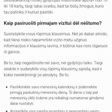
Besilaukiančią moterį gydytojas vidutiniškai apžiūri nuo 10
iki 18 kartų, taigi labai svarbu, kad tai būtų žmogus, kuris
tau patinka ir kuriuo pasitiki.
Kaip pasiruošti pirmajam vizitui dėl nėštumo?
Susirašykite visus rūpimus klausimus. Net jei dabar atrodo,
kad tikrai nieko nepamiršite vizito metu užgrius
informacijos ir klausimų lavina, ir būtinai kas nors išgaruos
iš galvos.
Be to, taip negaišinsite nei savo, nei gydytojo laiko. Taigi
sėskite ir sudarykite visų rūpimų klausimų sąrašą, kad ir
kokie nereikšmingi jie atrodytų. Be to:
Pasitikrinkite savo mėnesinių kalendorių ir įsidėmėkite
pirmąją paskutinių mėnesinių dieną. Ši diena o taip pat
mėnesinių ciklo trukmė yra reikalingi numatomai gimdymo
datai nustatyti.
Atsineškite visą sąrašą receptinių ir nereceptinių vaistų,