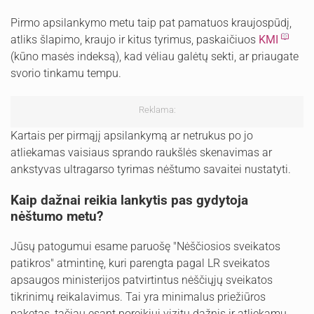
Pirmo apsilankymo metu taip pat pamatuos kraujospūdį,
atliks šlapimo, kraujo ir kitus tyrimus, paskaičiuos
KMI
(kūno masės indeksą), kad vėliau galėtų sekti, ar priaugate
svorio tinkamu tempu.
Reklama:
Kartais per pirmąjį apsilankymą ar netrukus po jo
atliekamas vaisiaus sprando raukšlės skenavimas ar
ankstyvas ultragarso tyrimas nėštumo savaitei nustatyti.
Kaip dažnai reikia lankytis pas gydytoja
nėštumo metu?
Jūsų patogumui esame paruošę "Nėščiosios sveikatos
patikros" atmintinę, kuri parengta pagal LR sveikatos
apsaugos ministerijos patvirtintus nėščiųjų sveikatos
tikrinimų reikalavimus. Tai yra minimalus priežiūros
paketas, tačiau esant poreikiui vizitų dažnis ir atliekamų