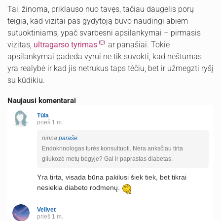
Tai, žinoma, priklauso nuo tavęs, tačiau daugelis porų
teigia, kad vizitai pas gydytoją buvo naudingi abiem
sutuoktiniams, ypač svarbesni apsilankymai – pirmasis
vizitas,
ultragarso tyrimas
ar panašiai. Tokie
apsilankymai padeda vyrui ne tik suvokti, kad nėštumas
yra realybė ir kad jis netrukus taps tėčiu, bet ir užmegzti ryšį
su kūdikiu.
Naujausi komentarai
Tūla
prieš 1 m.
ninna
parašė
:
Endokrinologas turės konsultuoti. Nėra anksčiau tirta
gliukozė metų bėgyje? Gal ir paprastas diabetas.
Yra tirta, visada būna pakilusi šiek tiek, bet tikrai
nesiekia diabeto rodmenų.
Vellvet
prieš 1 m.