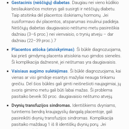
Gestacinis (nėščiųjų) diabetas
. Daugiau nei vieno kūdikio
besilaukiančios moterys gali susirgti ir nėščiųjų diabetu.
Taip atsitinka dėl placentos išskiriamų hormonų. Jei
susiformavo dvi placentos, atsparumas insulinui padidėja.
Nėščiųjų diabetas daugiavaisio nėštumo metu pasireiškia
dažniau (3–6 proc.) nei vienvaisio, o trynių atveju – dar
dažniau (22–39 proc.).7
Placentos atšoka (atsiskyrimas)
. Ši būklė diagnozuojama,
kai prieš gimdymą placenta atsiskiria nuo gimdos sienelės.
Ši komplikacija dažnesnė, jei nėštumas yra daugiavaisis.
Vaisiaus augimo sulėtėjimas
. Ši būklė diagnozuojama, kai
vienas ar visi gimdoje esantys mažyliai neauga tinkamu
greičiu. Dėl šios būklės gali gimti neišnešioti naujagimiai, jų
svoris gimimo metu gali būti labai mažas. Ši problema
pasitaiko beveik 50 proc. daugiavaisio nėštumo atvejų.
Dvynių transfuzijos sindromas.
Identiškiems dvyniams,
turintiems bendrą kraujagyslių dangalą placentoje, gali
pasireikšti dvynių transfuzijos sindromas. Komplikacija
pasitaiko maždaug 1 iš 8 identiškų dvynių porų. Jei