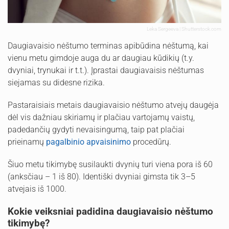
Leka Sergeeva | Shutterstock.com
Daugiavaisio nėštumo terminas apibūdina nėštumą, kai
vienu metu gimdoje auga du ar daugiau kūdikių (t.y.
dvyniai, trynukai ir t.t.). Įprastai daugiavaisis nėštumas
siejamas su didesne rizika.
Pastaraisiais metais daugiavaisio nėštumo atvejų daugėja
dėl vis dažniau skiriamų ir plačiau vartojamų vaistų,
padedančių gydyti nevaisingumą, taip pat plačiai
prieinamų
pagalbinio apvaisinimo
procedūrų.
Šiuo metu tikimybę susilaukti dvynių turi viena pora iš 60
(anksčiau – 1 iš 80). Identiški dvyniai gimsta tik 3–5
atvejais iš 1000.
Kokie veiksniai padidina daugiavaisio nėštumo
tikimybę?