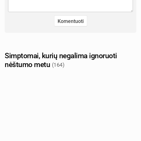
Simptomai, kurių negalima ignoruoti
nėštumo metu
(164)
Autorius: tevu-darzelis.lt