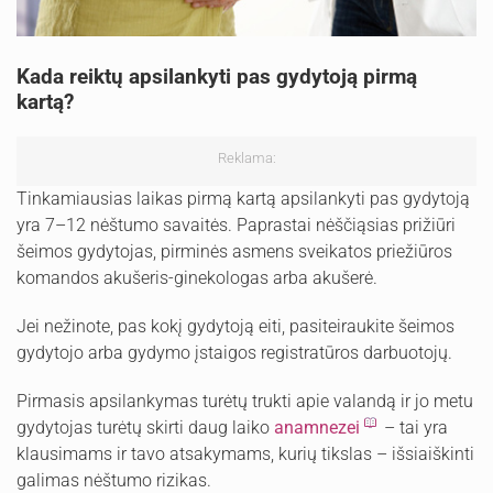
Kada reiktų apsilankyti pas gydytoją pirmą
kartą?
Reklama:
Tinkamiausias laikas pirmą kartą apsilankyti pas gydytoją
yra 7–12 nėštumo savaitės. Paprastai nėščiąsias prižiūri
šeimos gydytojas, pirminės asmens sveikatos priežiūros
komandos akušeris-ginekologas arba akušerė.
Jei nežinote, pas kokį gydytoją eiti, pasiteiraukite šeimos
gydytojo arba gydymo įstaigos registratūros darbuotojų.
Pirmasis apsilankymas turėtų trukti apie valandą ir jo metu
gydytojas turėtų skirti daug laiko
anamnezei
– tai yra
klausimams ir tavo atsakymams, kurių tikslas – išsiaiškinti
galimas nėštumo rizikas.