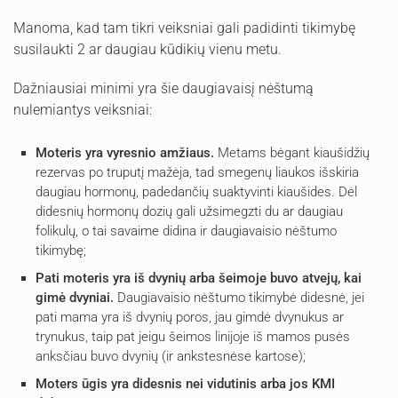
Manoma, kad tam tikri veiksniai gali padidinti tikimybę
susilaukti 2 ar daugiau kūdikių vienu metu.
Dažniausiai minimi yra šie daugiavaisį nėštumą
nulemiantys veiksniai:
Moteris yra vyresnio amžiaus.
Metams bėgant kiaušidžių
rezervas po truputį mažėja, tad smegenų liaukos išskiria
daugiau hormonų, padedančių suaktyvinti kiaušides. Dėl
didesnių hormonų dozių gali užsimegzti du ar daugiau
folikulų, o tai savaime didina ir daugiavaisio nėštumo
tikimybę;
Pati moteris yra iš dvynių arba šeimoje buvo atvejų, kai
gimė dvyniai.
Daugiavaisio nėštumo tikimybė didesnė, jei
pati mama yra iš dvynių poros, jau gimdė dvynukus ar
trynukus, taip pat jeigu šeimos linijoje iš mamos pusės
anksčiau buvo dvynių (ir ankstesnėse kartose);
Moters ūgis yra didesnis nei vidutinis arba jos KMI