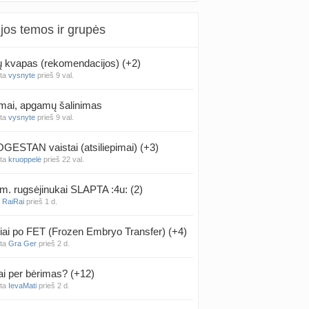
jos temos ir grupės
kvapas (rekomendacijos) (+2)
nta
vysnyte
prieš 9 val.
mai, apgamų šalinimas
nta
vysnyte
prieš 9 val.
ESTAN vaistai (atsiliepimai) (+3)
nta
kruoppelė
prieš 22 val.
m. rugsėjinukai SLAPTA :4u: (2)
a
RaiRai
prieš 1 d.
iai po FET (Frozen Embryo Transfer) (+4)
nta
Gra Ger
prieš 2 d.
ai per bėrimas? (+12)
nta
IevaMati
prieš 2 d.