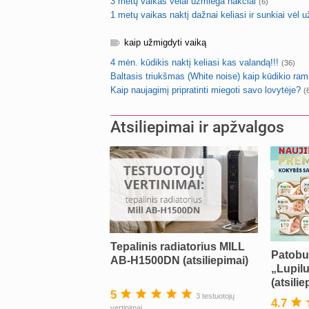
3 metų vaikas vėlai užmiega nakčiai
(6)
1 metų vaikas naktį dažnai keliasi ir sunkiai vėl 
kaip užmigdyti vaiką
4 mėn. kūdikis naktį keliasi kas valandą!!!
(36)
Baltasis triukšmas (White noise) kaip kūdikio ra
Kaip naujagimį pripratinti miegoti savo lovytėje?
(
Atsiliepimai ir apžvalgos
Tepalinis radiatorius MILL
Patobu
AB-H1500DN (atsiliepimai)
„Lupil
(atsilie
5
3 testuotojų
4.7
vertinimai