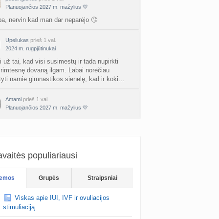
a
AgnieskaAdele
prieš 3 d.
Planuojančios 2027 m. mažylius 💛
a, nervin kad man dar neparėjo 🙄
is Jonas
nta
linikea223
prieš 3 d.
Upeliukas
prieš 1 val.
2024 m. rugpjūtinukai
rfo mokyklos
i už tai, kad visi susimestų ir tada nupirkti
a
babarikė
prieš 3 d.
 rimtesnę dovaną ilgam. Labai norėčiau
tyti namie gimnastikos sienelę, kad ir koki…
ausi, rečiausi berniukų vardai :)
nta
Nerea
prieš 3 d.
Amami
prieš 1 val.
Planuojančios 2027 m. mažylius 💛
ne gelio (progesterono) naudojimas
taip 🥲 CD 1
nta
Agne.baronaite
prieš 3 d.
ėjimas dėl pardavėjo „Mantvis“
a
Soliaris73
prieš 3 d.
vaitės populiariausi
Kaip renkatės vaikų vardus: reikšmė, skambesys ar šeimos tradicija? (4)
emos
Grupės
Straipsniai
a
TD asistentė
prieš 4 d.
Viskas apie IUI, IVF ir ovuliacijos
kydliaukės hipotirozė ir nėštumas (+3)
stimuliaciją
nta
Šviesa777
prieš 4 d.