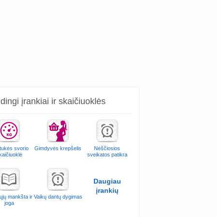
ingi įrankiai ir skaičiuoklės
ukės svorio
Gimdyvės krepšelis
Nėščiosios
kaičiuoklė
sveikatos patikra
Daugiau
įrankių
ųjų mankšta ir
Vaikų dantų dygimas
joga