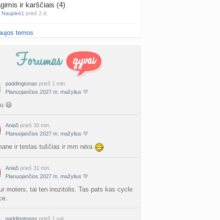
gimis ir karščiais (4)
a
Naujokė1
prieš 2 d.
aujos temos
false positive/false negative patirtys
nta
Liiepa
prieš 2 d.
PT tyrimo rezultatai būna klaidingi?
nta
Liiepa
prieš 2 d.
paddingtonas
prieš 1 min.
Planuojančios 2027 m. mažylius 💛
27 Vasario mėnesio mažyliai
a
Vasaris2027
prieš 2 d.
u 😃
atologai Šiauliuose (2)
Ania5
prieš 30 min.
a
Ingri2tii
prieš 3 d.
Planuojančios 2027 m. mažylius 💛
ane ir testas tuščias ir mm nėra
u valymas
a
siksnyteee
prieš 3 d.
Ania5
prieš 31 min.
Planuojančios 2027 m. mažylius 💛
tis Šklėrius
r moters, tai ten inozitolis. Tas pats kas cycle
nta
gerdinas
prieš 3 d.
ce.
vo mėnesio dvyniai
paddingtonas
prieš 1 val.