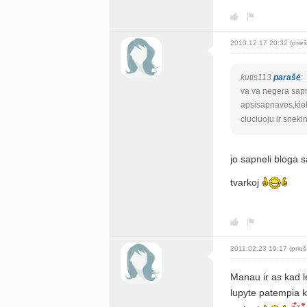
2010.12.17 20:32 (prieš
kutis113
parašė
:
va va negera sap
apsisapnaves,kiek 
ciuciuoju ir snekin
jo sapneli bloga
tvarkoj
2011.02.23 19:17 (prieš
Manau ir as kad le
lupyte patempia k