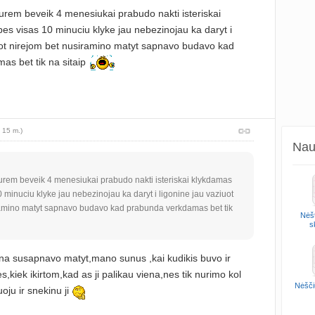
rem beveik 4 menesiukai prabudo nakti isteriskai
es visas 10 minuciu klyke jau nebezinojau ka daryt i
uot nirejom bet nusiramino matyt sapnavo budavo kad
as bet tik na sitaip
 15 m.)
Naud
rem beveik 4 menesiukai prabudo nakti isteriskai klykdamas
 minuciu klyke jau nebezinojau ka daryt i ligonine jau vaziuot
ramino matyt sapnavo budavo kad prabunda verkdamas bet tik
Nėšt
s
na susapnavo matyt,mano sunus ,kai kudikis buvo ir
,kiek ikirtom,kad as ji palikau viena,nes tik nurimo kol
Nėšči
oju ir snekinu ji