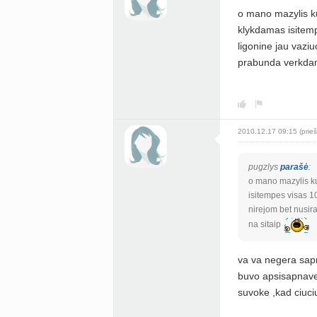
o mano mazylis ku
klykdamas isitemp
ligonine jau vazi
prabunda verkdam
2010.12.17 09:15 (prieš
pugzlys
parašė
:
o mano mazylis ku
isitempes visas 10
nirejom bet nusi
na sitaip
va va negera sap
buvo apsisapnaves
suvoke ,kad ciuciu