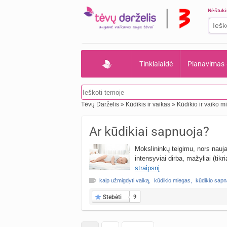
Nėštuk
Tinklalaidė
Planavimas
Tėvų Darželis
»
Kūdikis ir vaikas
»
Kūdikio ir vaiko m
Ar kūdikiai sapnuoja?
Mokslininkų teigimu, nors nauj
intensyviai dirba, mažyliai (tik
straipsnį
kaip užmigdyti vaiką
,
kūdikio miegas
,
kūdikio sapn
Stebėti
9