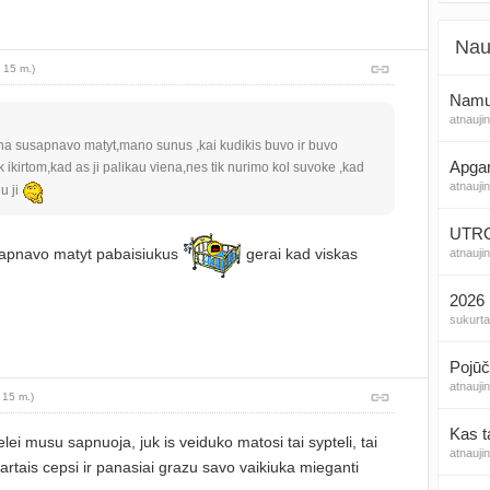
Nau
 15 m.)
Namų 
atnauji
na susapnavo matyt,mano sunus ,kai kudikis buvo ir buvo
Apga
ikirtom,kad as ji palikau viena,nes tik nurimo kol suvoke ,kad
atnauji
u ji
UTROG
 sapnavo matyt pabaisiukus
gerai kad viskas
atnauji
2026 
sukurt
Pojūč
atnauji
 15 m.)
Kas t
lei musu sapnuoja, juk is veiduko matosi tai sypteli, tai
atnauji
artais cepsi ir panasiai grazu savo vaikiuka mieganti