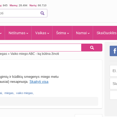
ių:
945
Mamų:
28.494
Narių:
66.710
Nėštumas
Vaikas
Šeima
Namai
Skaičiuoklės
iegas
»
Vaiko miego ABC - ką būtina žinoti
agimių ir kūdikių smegenys miego metu
riausiai) nesapnuoja.
Skaityti visą
ai
,
miegas
,
vaiko miegas
,