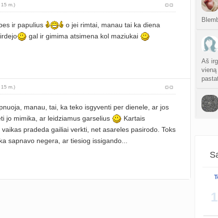
sukurt
 15 m.)
Blemb
Anuž
pes ir papulius
o jei rimtai, manau tai ka diena
atnauji
irdejo
gal ir gimima atsimena kol maziukai
Valdo
Aš irg
sukurt
vieną
pasta
Graži
 15 m.)
atnauji
uoja, manau, tai, ka teko isgyventi per dienele, ar jos
Crino
ti jo mimika, ar leidziamus garselius
Kartais
Deja 
atnauji
 vaikas pradeda gailiai verkti, net asareles pasirodo. Toks
a sapnavo negera, ar tiesiog issigando...
Persp
sukurt
Sa
T
sukurt
1
S
atnauji