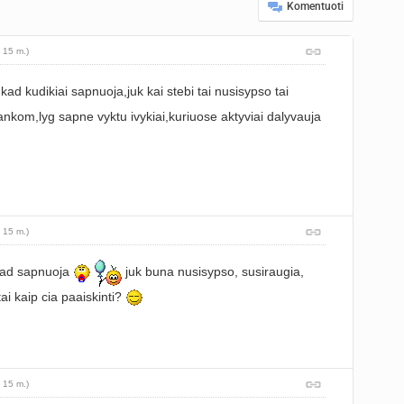
Komentuoti
 15 m.)
d kudikiai sapnuoja,juk kai stebi tai nusisypso tai
nkom,lyg sapne vyktu ivykiai,kuriuose aktyviai dalyvauja
 15 m.)
 kad sapnuoja
juk buna nusisypso, susiraugia,
 tai kaip cia paaiskinti?
 15 m.)