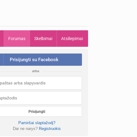
Forumas
Skelbimai
Atsiliepimai
Prisijungti su Facebook
arba
Prisijungti
Pamiršai slaptažodį?
Dar ne narys?
Registruokis