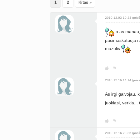
1
2
Kitas »
2010.12.03 10:24 (prieš
o as manau,ka
pasimaskatuoja ra
mazulis
2010.12.16 14:14 (prieš
As irgi galvojau,
juokiasi, verkia...
2010.12.16 23:36 (prieš