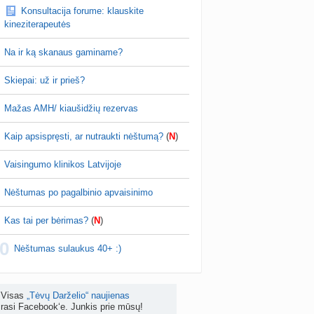
Konsultacija forume: klauskite
as po hemorojaus operacijos
kineziterapeutės
nta
Rasa Gal
prieš 4 d.
Na ir ką skanaus gaminame?
PV (žmogaus papilomos virusas) (+3)
nta
Svaja1234
prieš 5 d.
Skiepai: už ir prieš?
Koks vienas kasdienis šeimos įprotis labiausiai pasiteisino? (2)
Mažas AMH/ kiaušidžių rezervas
a
TD asistentė
prieš 5 d.
Kaip apsispręsti, ar nutraukti nėštumą?
(
N
)
žniausi klausimai apie cezario pjūvį (+2)
nta
Veronika99
prieš 5 d.
Vaisingumo klinikos Latvijoje
is brendimas (3)
Nėštumas po pagalbinio apvaisinimo
a
danguolyte
prieš 5 d.
Kas tai per bėrimas?
(
N
)
D testuotojos! (bendra tema)
0
nta
Karlitele
prieš 5 d.
Nėštumas sulaukus 40+ :)
 drabuziai (2)
a
danguolyte
prieš 6 d.
Visas
„Tėvų Darželio“ naujienas
rasi Facebook‘e. Junkis prie mūsų!