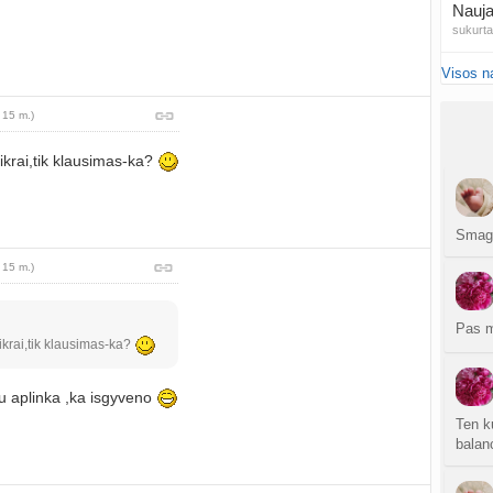
Nauja
sukurt
Visos n
NIPT 
atnauji
 15 m.)
Ar NI
ikrai,tik klausimas-ka?
atnauji
20
sukurt
Smag
 15 m.)
Traum
sukurt
Pas m
ikrai,tik klausimas-ka?
Čakr
sukurt
 aplinka ,ka isgyveno
Kęstu
Ten ku
atnauji
balan
Ko