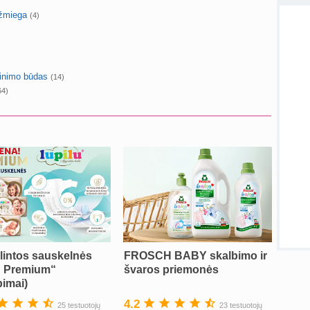
Priva
užmiega
(4)
sukurt
sukurt
minimo būdas
(14)
Visos
64)
lintos sauskelnės
FROSCH BABY skalbimo ir
u Premium“
švaros priemonės
pimai)
4.2
25 testuotojų
23 testuotojų