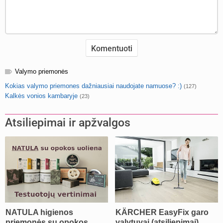
Valymo priemonės
Kokias valymo priemones dažniausiai naudojate namuose? :)
(127)
Kalkės vonios kambaryje
(23)
Atsiliepimai ir apžvalgos
NATULA higienos
KÄRCHER EasyFix garo
priemonės su opokos
valytuvai (atsiliepimai)