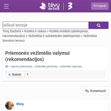
Prisijunk
Tėvų Darželis
»
Kūdikis ir vaikas
»
Kūdikio kraitelis (atsiliepimai,
rekomendacijos)
»
Vežimėliai ir autokėdutės (atsiliepimai)
»
Vežimėliai
(bendros temos)
Priemonės vežimėlio valymui
(rekomendacijos)
valymo priemonės
,
vežimėlio plovimas
,
vežimėlio valymas
,
Stebėti
3
Komentuoti
Mūny