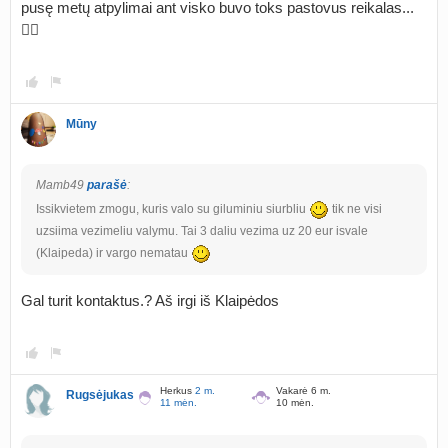
pusę metų atpylimai ant visko buvo toks pastovus reikalas...
🤦‍♀️
Mūny
Mamb49
parašė
:
Issikvietem zmogu, kuris valo su giluminiu siurbliu
tik ne visi
uzsiima vezimeliu valymu. Tai 3 daliu vezima uz 20 eur isvale
(Klaipeda) ir vargo nematau
Gal turit kontaktus.? Aš irgi iš Klaipėdos
Herkus
2 m.
Vakarė 6 m.
Rugsėjukas
11 mėn.
10 mėn.