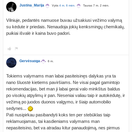
Justina_Marija
Vytis
4 m. 6 mėn.
Tauras 7 m. 2 mėn.
Vilniuje, pedantės namuose buvau užsakiusi vežimo valymą
su kėdute ir priedais. Nenaudoja jokių kenksmingų chemikalų,
puikiai išvalė ir kaina buvo padori.
Gervėsuoga
6 m.
Tokiems valymams man labai pasiteisinęs dalykas yra ta
nano šluostė kietiems paviršiams. Ne visai pagal gamintojo
rekomendacijas, bet man ji labai gerai valo minkštus baldus
po visokių atpylimų ir pan. Neseniai valiau taip ir autokėdutę, ir
vežimą po juodos duonos valgymo, ir šiaip automobilio
sedynes...
Pati nusipirkau pasibandyti koks ten per stebūklas taip
reklamuojamas, tai kasdieniams valymams man
nepasiteisino, bet va atradau kitur panaudojimą, nes pirmus