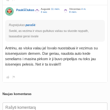
Augustė
11 mėn.
Vincentas
4 m.
Paukščiukas
3 sav.
8 mėn.
Rugsėjukas
parašė
:
Sveiki, as vezima ir visus gultukus valiau su sluoste raypath,
laaaaabai gerai isvale
Antrinu, as viska valau ja! Isvalo nuostabuai ir vezimus su
isisenejusiom demem. Dar geriau, naudota auto kede
seneliams i masina pirkom ir ji buvo pripelijus nu toks jau
isisenejes pelesis. Net ir ta isvale!!!
Naujas komentaras