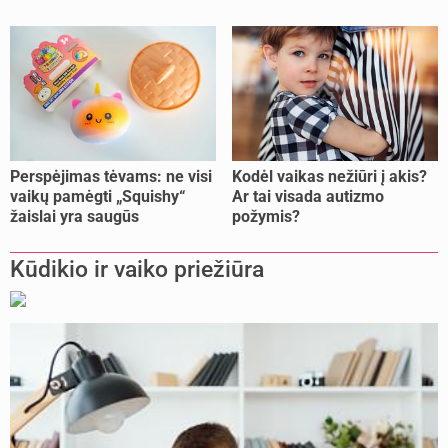
pasitikrinti?
Perspėjimas tėvams: ne visi
Kodėl vaikas nežiūri į akis?
vaikų pamėgti „Squishy“
Ar tai visada autizmo
žaislai yra saugūs
požymis?
Kūdikio ir vaiko priežiūra