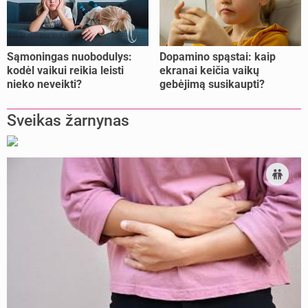
Sąmoningas nuobodulys:
Dopamino spąstai: kaip
kodėl vaikui reikia leisti
ekranai keičia vaikų
nieko neveikti?
gebėjimą susikaupti?
Sveikas žarnynas