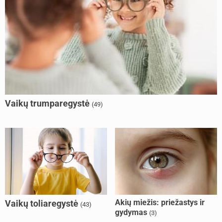
Vaikų trumparegystė
(49)
Akių miežis: priežastys ir
Vaikų toliaregystė
(43)
gydymas
(3)