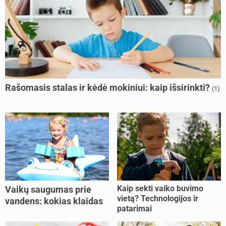
Rašomasis stalas ir kėdė mokiniui: kaip išsirinkti?
(1)
Kaip sekti vaiko buvimo
Vaikų saugumas prie
vietą? Technologijos ir
vandens: kokias klaidas
patarimai
dažniausiai daro tėvai?