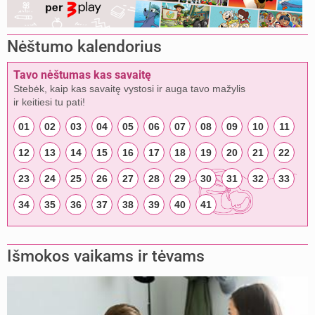
Nėštumo kalendorius
Tavo nėštumas kas savaitę
Stebėk, kaip kas savaitę vystosi ir auga tavo mažylis
ir keitiesi tu pati!
01
02
03
04
05
06
07
08
09
10
11
12
13
14
15
16
17
18
19
20
21
22
23
24
25
26
27
28
29
30
31
32
33
34
35
36
37
38
39
40
41
Išmokos vaikams ir tėvams