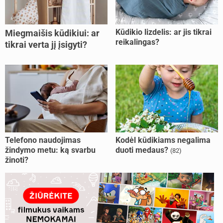
Kūdikio lizdelis: ar jis tikrai
Miegmaišis kūdikiui: ar
reikalingas?
tikrai verta jį įsigyti?
Telefono naudojimas
Kodėl kūdikiams negalima
žindymo metu: ką svarbu
duoti medaus?
(82)
žinoti?