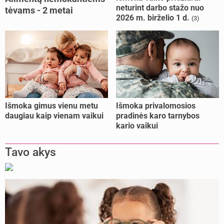
neturint darbo stažo nuo
tėvams - 2 metai
2026 m. birželio 1 d.
(3)
kalėjimo
Išmoka gimus vienu metu
Išmoka privalomosios
daugiau kaip vienam vaikui
pradinės karo tarnybos
kario vaikui
Tavo akys