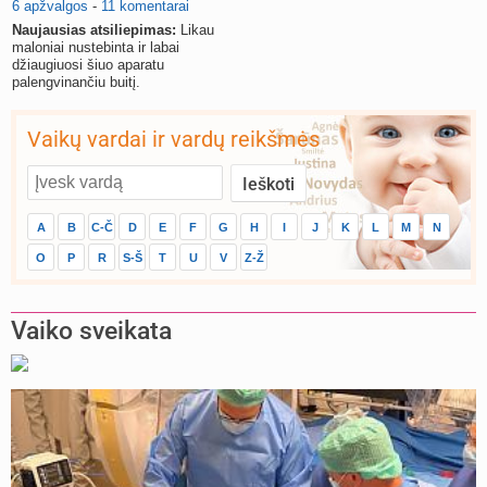
6 apžvalgos
-
11 komentarai
Naujausias atsiliepimas:
Likau
maloniai nustebinta ir labai
džiaugiuosi šiuo aparatu
palengvinančiu buitį.
Vaikų vardai ir vardų reikšmės
A
B
C-Č
D
E
F
G
H
I
J
K
L
M
N
O
P
R
S-Š
T
U
V
Z-Ž
Vaiko sveikata