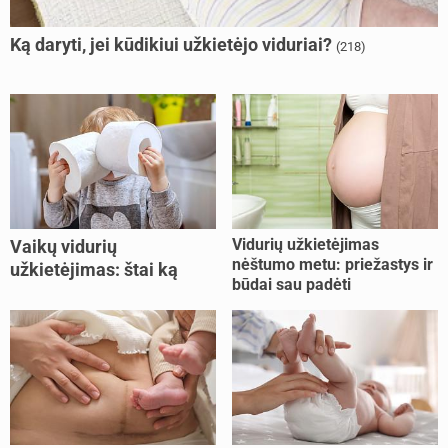
Ką daryti, jei kūdikiui užkietėjo viduriai?
(218)
Vidurių užkietėjimas
Vaikų vidurių
nėštumo metu: priežastys ir
užkietėjimas: štai ką
būdai sau padėti
daryti