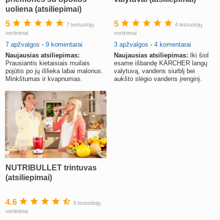
uoliena (atsiliepimai)
5
5
7 testuotojų
4 testuotojų
vertinimai
vertinimai
7 apžvalgos
-
9 komentarai
3 apžvalgos
-
4 komentarai
Naujausias atsiliepimas:
Naujausias atsiliepimas:
Iki šiol
Prausiantis kietaisiais muilais
esame išbandę KÄRCHER langų
pojūtis po jų išlieka labai malonus.
valytuvą, vandens siurblį bei
Minkštumas ir kvapnumas.
aukšto slėgio vandens įrenginį.
NUTRIBULLET trintuvas
(atsiliepimai)
4.6
9 testuotojų
vertinimai