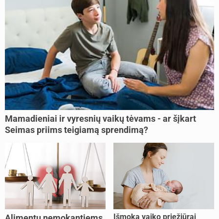
Mamadieniai ir vyresnių vaikų tėvams - ar šįkart
Seimas priims teigiamą sprendimą?
Išmoka vaiko priežiūrai
Alimentų nemokantiems