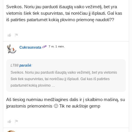
Sveikos. Noriu jau parduoti išaugtą vaiko vežimėlį, bet yra
vietomis šiek tiek supurvintas, tai norėčiau jį išplauti. Gal kas
iš patirties patartumėt kokią plovimo priemonę naudoti??
7 m. 1 mėn.
Cukrausvata
LT88
parašė
:
Sveikos. Noriu jau parduoti išaugtą vaiko vežimėlį, bet yra vietomis
šiek tiek supurvintas, tai norėčiau jį išplauti. Gal kas iš patirties
patartumėt kokią plovimo …
Aš tiesiog nuėmiau medžiagines dalis ir į skalbimo mašiną, su
įprastomis priemonėmis 🙂 Tik ne aukštoje gemp