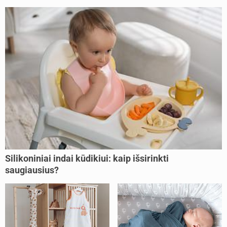
Silikoniniai indai kūdikiui: kaip išsirinkti
saugiausius?