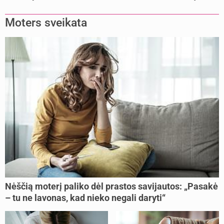
mamų?
Moters sveikata
Nėščią moterį paliko dėl prastos savijautos: „Pasakė
– tu ne lavonas, kad nieko negali daryti“