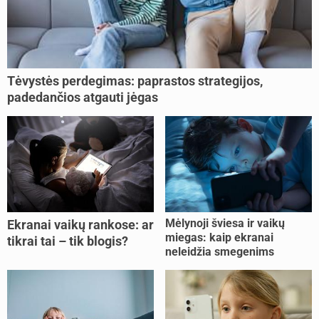
Tėvystės perdegimas: paprastos strategijos,
padedančios atgauti jėgas
Mėlynoji šviesa ir vaikų
Ekranai vaikų rankose: ar
miegas: kaip ekranai
tikrai tai – tik blogis?
neleidžia smegenims
pailsėti?