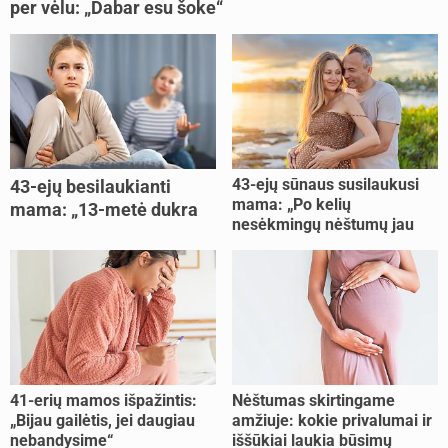
per vėlu: „Dabar esu šoke“
43-ejų sūnaus susilaukusi
43-ejų besilaukianti
mama: „Po kelių
mama: „13-metė dukra
nesėkmingų nėštumų jau
pasakė, kad ją išdaviau“
buvome praradę viltį“
41-erių mamos išpažintis:
Nėštumas skirtingame
„Bijau gailėtis, jei daugiau
amžiuje: kokie privalumai ir
nebandysime“
iššūkiai laukia būsimų