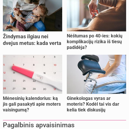
Nėštumas po 40-ies: kokių
Žindymas ilgiau nei
komplikacijų rizika iš tiesų
dvejus metus: kada verta
padidėja?
tęsti, o kada metas
nujunkyti?
Mėnesinių kalendorius: ką
Ginekologas vyras ar
jis gali pasakyti apie moters
moteris? Kodėl tai vis dar
vaisingumą?
kelia tiek diskusijų
Pagalbinis apvaisinimas