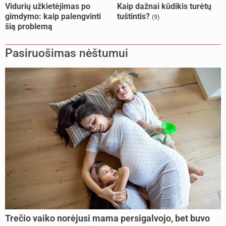
Vidurių užkietėjimas po
Kaip dažnai kūdikis turėtų
gimdymo: kaip palengvinti
tuštintis?
(9)
šią problemą
Pasiruošimas nėštumui
Trečio vaiko norėjusi mama persigalvojo, bet buvo