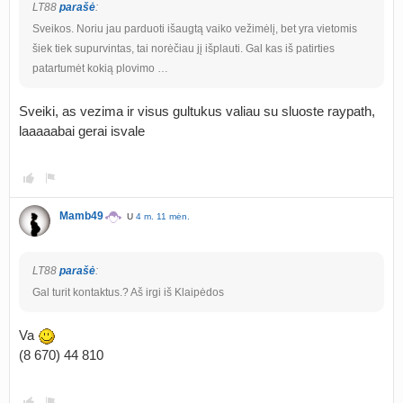
LT88
parašė
:
Sveikos. Noriu jau parduoti išaugtą vaiko vežimėlį, bet yra vietomis
šiek tiek supurvintas, tai norėčiau jį išplauti. Gal kas iš patirties
patartumėt kokią plovimo …
Sveiki, as vezima ir visus gultukus valiau su sluoste raypath,
laaaaabai gerai isvale
Mamb49
U
4 m. 11 mėn.
LT88
parašė
:
Gal turit kontaktus.? Aš irgi iš Klaipėdos
Va
(8 670) 44 810