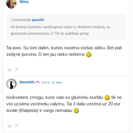
Mūny
Cukrausvata
parašė
:
Aš tiesiog nuėmiau medžiagines dalis ir į skalbimo mašiną, su
įprastomis priemonėmis 🙂 Tik ne aukštoje gemp
Tai jooo. Su tom dalim, kurios nusiima vis6as aišku. Bet pati
sėdynė purvina. O ten jau nieko neišimsi
Mamb49
U
4 m. 11 mėn.
Issikvietem zmogu, kuris valo su giluminiu siurbliu
tik ne
visi uzsiima vezimeliu valymu. Tai 3 daliu vezima uz 20 eur
isvale (Klaipeda) ir vargo nematau