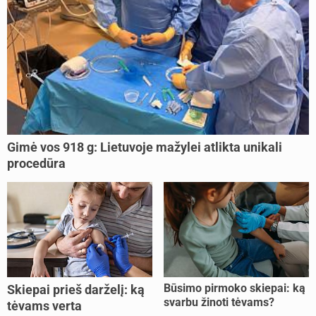
Gimė vos 918 g: Lietuvoje mažylei atlikta unikali
procedūra
Būsimo pirmoko skiepai: ką
Skiepai prieš darželį: ką
svarbu žinoti tėvams?
tėvams verta