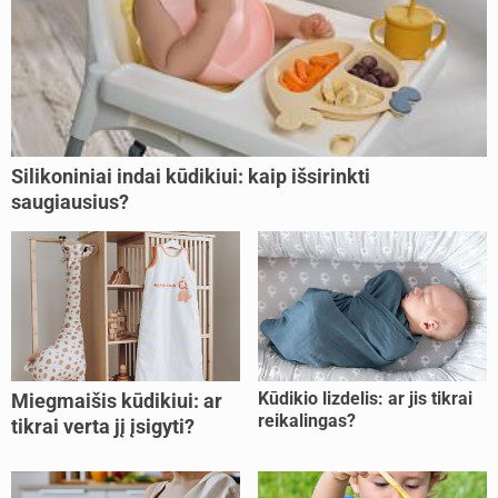
Silikoniniai indai kūdikiui: kaip išsirinkti
saugiausius?
Kūdikio lizdelis: ar jis tikrai
Miegmaišis kūdikiui: ar
reikalingas?
tikrai verta jį įsigyti?