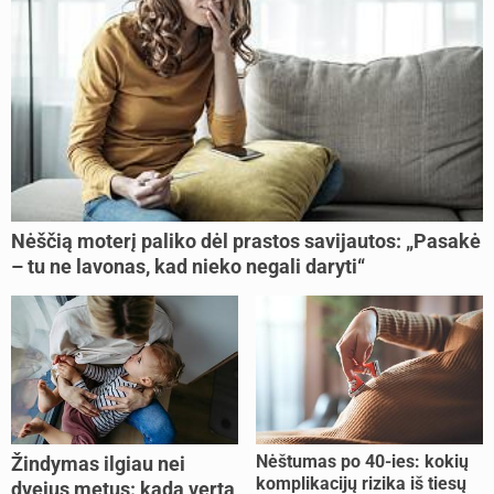
Nėščią moterį paliko dėl prastos savijautos: „Pasakė
– tu ne lavonas, kad nieko negali daryti“
Nėštumas po 40-ies: kokių
Žindymas ilgiau nei
komplikacijų rizika iš tiesų
dvejus metus: kada verta