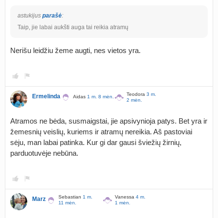
astukijus
parašė
:
Taip, jie labai aukšti auga tai reikia atramų
Nerišu leidžiu žeme augti, nes vietos yra.
Teodora
3 m.
Ermelinda
Aidas
1 m. 8 mėn.
2 mėn.
Atramos ne bėda, susmaigstai, jie apsivynioja patys. Bet yra ir
žemesnių veislių, kuriems ir atramų nereikia. Aš pastoviai
sėju, man labai patinka. Kur gi dar gausi šviežių žirnių,
parduotuvėje nebūna.
Sebastian
1 m.
Vanessa
4 m.
Marz
11 mėn.
1 mėn.