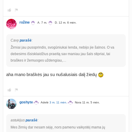
rožine
A. 7 m.
D. 12 m. 6 mėn.
Cavy
parašė
:
Žirniai jau pussprindis, svogūniukai lenda, nebijo jie šalnos. O va
debesims išsisklaidžius praeitą sav maniau jau šals stipriai, tai
braškes ir žemuoges uždengiau,…
aha mano braškės jau su nušalusiais dalį žiedų
goshyte
Adelė
3 m. 11 mėn.
Nora 11 m. 5 mėn.
astukijus
parašė
:
Mes žirnių dar nesam sėję, nors pamenu vaikystėj mama jų