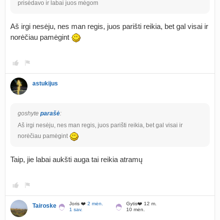
prisėdavo ir labai juos mėgom
Aš irgi nesėju, nes man regis, juos parišti reikia, bet gal visai ir
norėčiau pamėgint
astukijus
goshyte
parašė
:
Aš irgi nesėju, nes man regis, juos parišti reikia, bet gal visai ir
norėčiau pamėgint
Taip, jie labai aukšti auga tai reikia atramų
Joris ❤️
2 mėn.
Gytis❤️ 12 m.
Tairoske
1 sav.
10 mėn.