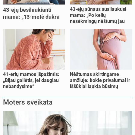
43-ejų sūnaus susilaukusi
43-ejų besilaukianti
mama: „Po kelių
mama: „13-metė dukra
nesėkmingų nėštumų jau
pasakė, kad ją išdaviau“
buvome praradę viltį“
41-erių mamos išpažintis:
Nėštumas skirtingame
„Bijau gailėtis, jei daugiau
amžiuje: kokie privalumai ir
nebandysime“
iššūkiai laukia būsimų
mamų?
Moters sveikata