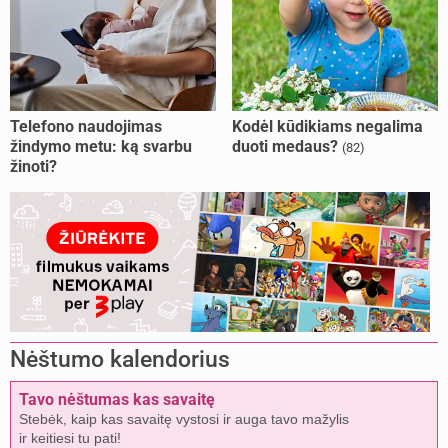
Telefono naudojimas
Kodėl kūdikiams negalima
žindymo metu: ką svarbu
duoti medaus?
(82)
žinoti?
Nėštumo kalendorius
Tavo nėštumas kas savaitę
Stebėk, kaip kas savaitę vystosi ir auga tavo mažylis
ir keitiesi tu pati!