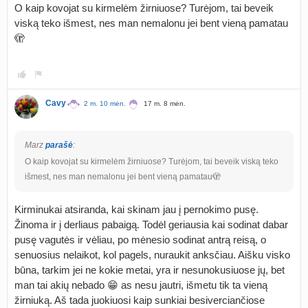
O kaip kovojat su kirmelėm žirniuose? Turėjom, tai beveik
viską teko išmest, nes man nemalonu jei bent vieną pamatau
🫣
Cavy
2 m. 10 mėn.
17 m. 8 mėn.
Marz
parašė
:
O kaip kovojat su kirmelėm žirniuose? Turėjom, tai beveik viską teko
išmest, nes man nemalonu jei bent vieną pamatau🫣
Kirminukai atsiranda, kai skinam jau į pernokimo pusę.
Žinoma ir į derliaus pabaigą. Todėl geriausia kai sodinat dabar
pusę vagutės ir vėliau, po mėnesio sodinat antrą reisą, o
senuosius nelaikot, kol pagels, nuraukit anksčiau. Aišku visko
būna, tarkim jei ne kokie metai, yra ir nesunokusiuose jų, bet
man tai akių nebado 😁 as nesu jautri, išmetu tik ta vieną
žirniuką. Aš tada juokiuosi kaip sunkiai besiverciančiose