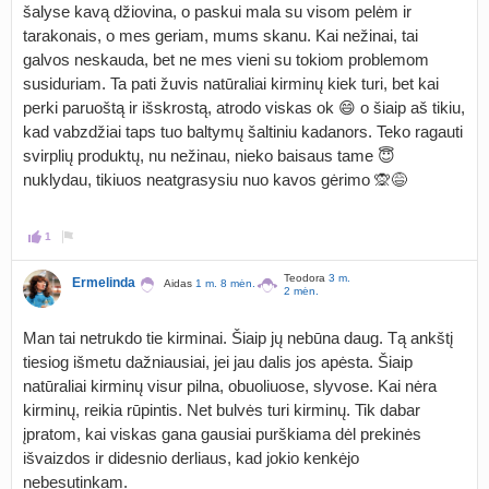
šalyse kavą džiovina, o paskui mala su visom pelėm ir
tarakonais, o mes geriam, mums skanu. Kai nežinai, tai
galvos neskauda, bet ne mes vieni su tokiom problemom
susiduriam. Ta pati žuvis natūraliai kirminų kiek turi, bet kai
perki paruoštą ir išskrostą, atrodo viskas ok 😄 o šiaip aš tikiu,
kad vabzdžiai taps tuo baltymų šaltiniu kadanors. Teko ragauti
svirplių produktų, nu nežinau, nieko baisaus tame 😇
nuklydau, tikiuos neatgrasysiu nuo kavos gėrimo 🙊😅
1
Teodora
3 m.
Ermelinda
Aidas
1 m. 8 mėn.
2 mėn.
Man tai netrukdo tie kirminai. Šiaip jų nebūna daug. Tą ankštį
tiesiog išmetu dažniausiai, jei jau dalis jos apėsta. Šiaip
natūraliai kirminų visur pilna, obuoliuose, slyvose. Kai nėra
kirminų, reikia rūpintis. Net bulvės turi kirminų. Tik dabar
įpratom, kai viskas gana gausiai purškiama dėl prekinės
išvaizdos ir didesnio derliaus, kad jokio kenkėjo
nebesutinkam.