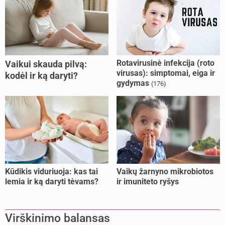
Rotavirusinė infekcija (roto
Vaikui skauda pilvą:
virusas): simptomai, eiga ir
kodėl ir ką daryti?
gydymas
(176)
Kūdikis viduriuoja: kas tai
Vaikų žarnyno mikrobiotos
lemia ir ką daryti tėvams?
ir imuniteto ryšys
Virškinimo balansas