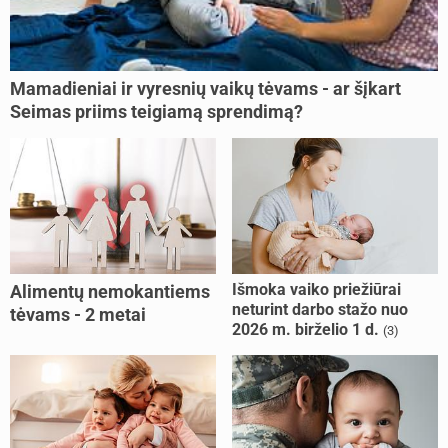
Mamadieniai ir vyresnių vaikų tėvams - ar šįkart
Seimas priims teigiamą sprendimą?
Išmoka vaiko priežiūrai
Alimentų nemokantiems
neturint darbo stažo nuo
tėvams - 2 metai
2026 m. birželio 1 d.
(3)
kalėjimo