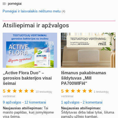
pomėgiai
Pomėgiai ir laisvalaikis nėštumo metu
(4)
Atsiliepimai ir apžvalgos
„Active Flora Duo“ –
Išmanus pakabinamas
gerosios bakterijos visai
šildytuvas „Mill
šeimai
PA700WIFI4“
5
5
10 testuotojų
1 testuotojų
vertinimai
vertinimai
9 apžvalgos
-
12 komentarai
1 apžvalgos
-
2 komentarai
Naujausias atsiliepimas:
Tai
Naujausias atsiliepimas:
maisto papildas, kurį įsimylėjome
Šildytuvas dirba labai tyliai, šiluma
visa šeima.
pamažu užliejo kambarį.