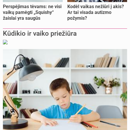
Perspėjimas tėvams: ne visi
Kodėl vaikas nežiūri į akis?
vaikų pamėgti „Squishy“
Ar tai visada autizmo
žaislai yra saugūs
požymis?
Kūdikio ir vaiko priežiūra