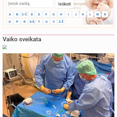
A
B
C-Č
D
E
F
G
H
I
J
K
L
M
N
O
P
R
S-Š
T
U
V
Z-Ž
Vaiko sveikata