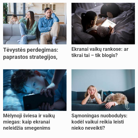
Ekranai vaikų rankose: ar
Tėvystės perdegimas:
tikrai tai – tik blogis?
paprastos strategijos,
padedančios atgauti
jėgas
Mėlynoji šviesa ir vaikų
Sąmoningas nuobodulys:
miegas: kaip ekranai
kodėl vaikui reikia leisti
neleidžia smegenims
nieko neveikti?
pailsėti?