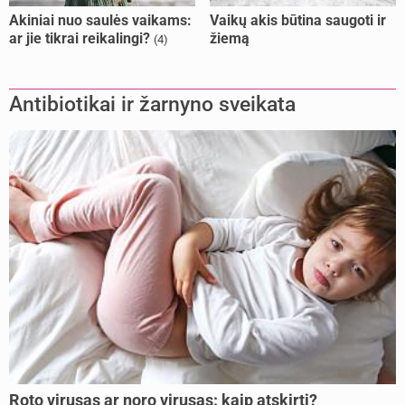
Akiniai nuo saulės vaikams:
Vaikų akis būtina saugoti ir
ar jie tikrai reikalingi?
žiemą
(4)
Antibiotikai ir žarnyno sveikata
Roto virusas ar noro virusas: kaip atskirti?