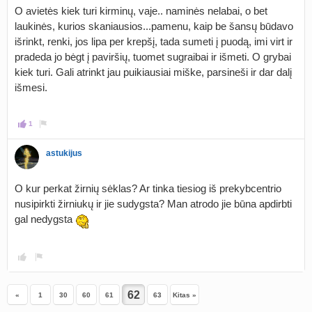
O avietės kiek turi kirminų, vaje.. naminės nelabai, o bet
laukinės, kurios skaniausios...pamenu, kaip be šansų būdavo
išrinkt, renki, jos lipa per krepšį, tada sumeti į puodą, imi virt ir
pradeda jo bėgt į paviršių, tuomet sugraibai ir išmeti. O grybai
kiek turi. Gali atrinkt jau puikiausiai miške, parsineši ir dar dalį
išmesi.
1
astukijus
O kur perkat žirnių sėklas? Ar tinka tiesiog iš prekybcentrio
nusipirkti žirniukų ir jie sudygsta? Man atrodo jie būna apdirbti
gal nedygsta
«
1
30
60
61
63
Kitas »