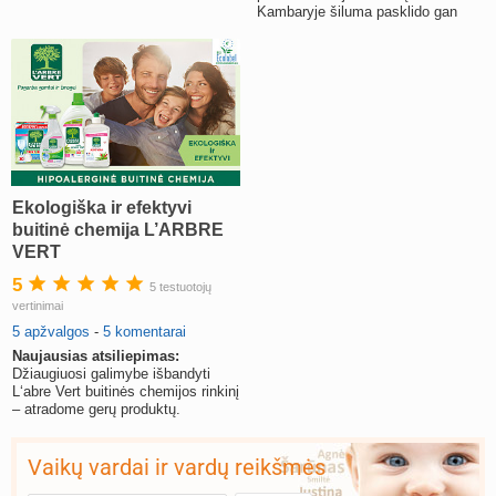
Kambaryje šiluma pasklido gan
tolygiai.
Ekologiška ir efektyvi
buitinė chemija L’ARBRE
VERT
5
5 testuotojų
vertinimai
5 apžvalgos
-
5 komentarai
Naujausias atsiliepimas:
Džiaugiuosi galimybe išbandyti
L‘abre Vert buitinės chemijos rinkinį
– atradome gerų produktų.
Vaikų vardai ir vardų reikšmės