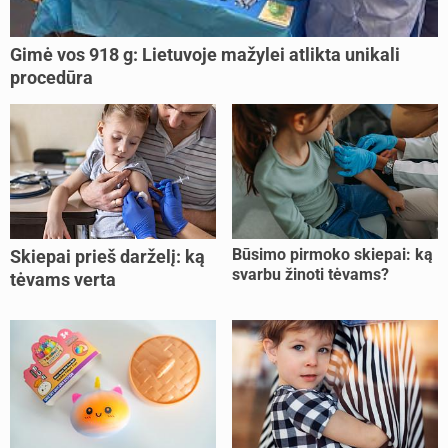
Gimė vos 918 g: Lietuvoje mažylei atlikta unikali
procedūra
Būsimo pirmoko skiepai: ką
Skiepai prieš darželį: ką
svarbu žinoti tėvams?
tėvams verta
pasitikrinti?