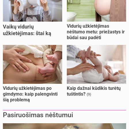
Vidurių užkietėjimas
Vaikų vidurių
nėštumo metu: priežastys ir
užkietėjimas: štai ką
būdai sau padėti
daryti
Vidurių užkietėjimas po
Kaip dažnai kūdikis turėtų
gimdymo: kaip palengvinti
tuštintis?
(9)
šią problemą
Pasiruošimas nėštumui