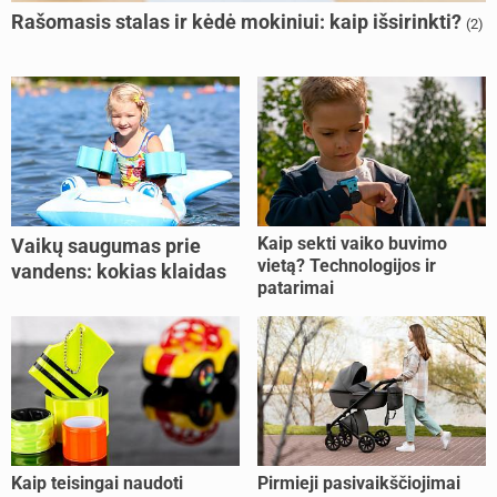
Rašomasis stalas ir kėdė mokiniui: kaip išsirinkti?
(2)
Kaip sekti vaiko buvimo
Vaikų saugumas prie
vietą? Technologijos ir
vandens: kokias klaidas
patarimai
dažniausiai daro tėvai?
Kaip teisingai naudoti
Pirmieji pasivaikščiojimai