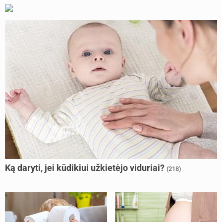
Ką daryti, jei kūdikiui užkietėjo viduriai?
(218)