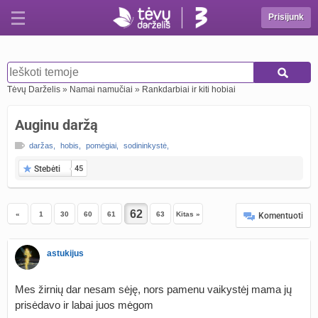
Prisijunk
Tėvų Darželis
»
Namai namučiai
»
Rankdarbiai ir kiti hobiai
Auginu daržą
daržas
,
hobis
,
pomėgiai
,
sodininkystė
,
Stebėti
45
«
1
30
60
61
63
Kitas »
Komentuoti
astukijus
Mes žirnių dar nesam sėję, nors pamenu vaikystėj mama jų
prisėdavo ir labai juos mėgom