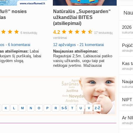
flu®“ nosies
Natūralūs „Supergarden“
Nau
las
užkandžiai BITES
(atsiliepimai)
2026 
4.2
sukurt
6 testuotojų
17 testuotojų
vertinimai
gos
-
6 komentarai
12 apžvalgos
-
21 komentarai
Pojūč
atnauji
as atsiliepimas:
Labai
Naujausias atsiliepimas:
ojam šį purškalą, labai
Ragautojai 2,5m. Labiausiai patiko
šsigydėm slogą.
vaisių užkandis, uogu taip pat
Kas t
neblogai įvertino. Mažiausiai
atnauji
sužavėjo daržovių užkandis
Nauja
sukurt
NIPT 
atnauji
K
L
M
N
O
P
R
S-Š
T
U
V
Z-Ž
Ar NI
atnauji