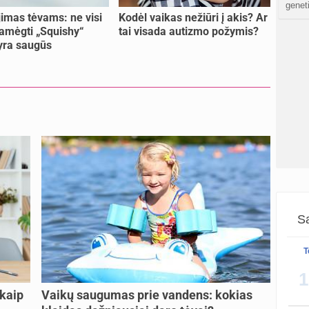
atnauji
genet
imas tėvams: ne visi
Kodėl vaikas nežiūri į akis? Ar
amėgti „Squishy“
tai visada autizmo požymis?
Crino
 yra saugūs
atnauji
Persp
sukurt
sukurt
S
atnauji
Gijim
atnauji
Sa
Ž
T
atnauji
1
 kaip
Vaikų saugumas prie vandens: kokias
sukurt