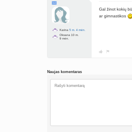
Gal žinot kokių b
ar gimnastikos
Karina
5 m. 4 mėn.
Oksana 10 m.
9 mėn.
Naujas komentaras