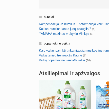
būreliai
Kompensacija už būrelius – neformaliojo vaikų šv
Kokius būrelius lanko jūsų paaugliai?
(4)
YAMAHA muzikos mokykla Vilniuje
(1)
popamokinė veikla
Kaip vaikui parinkti tinkamiausią muzikos instru
Vaikų teniso treniruotės Kaune
(6)
Vaikų popamokinė veikla/būreliai
(16)
Atsiliepimai ir apžvalgos