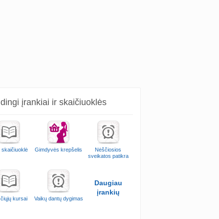
ingi įrankiai ir skaičiuoklės
 skaičiuoklė
Gimdyvės krepšelis
Nėščiosios
sveikatos patikra
Daugiau
įrankių
čiųjų kursai
Vaikų dantų dygimas