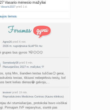
27 Vasario mėnesio mažyliai
a
Vasaris2027
prieš 1 d.
aujos temos
atologai Šiauliuose (2)
a
Ingri2tii
prieš 1 d.
u valymas
a
siksnyteee
prieš 1 d.
Agne26
prieš 6 min.
2026 m. rugsėjinukai SLAPTA :4u:
tis Šklėrius
nta
gerdinas
prieš 2 d.
bi grupes bus gyvos ?🤭🙂🙂🙂
vo mėnesio dvyniai
Somebody08
prieš 8 min.
a
AgnieskaAdele
prieš 2 d.
Planuojančios 2027 m. mažylius 💛
os, rytoj Mm, šiandien testas tuščias🙂 gerai,
is Jonas
skutinis testas, tikiuosi nebepirksiu testų, kol
nta
linikea223
prieš 2 d.
uos bent kelias dienas😂 galvoju,…
rfo mokyklos
ievaver
prieš 19 min.
a
babarikė
Reprodukcinės Medicinos Centras (Kauno klinikos)
prieš 2 d.
ėjau dvi stumiuliacijas, protokolai buvo visiškai
ausi, rečiausi berniukų vardai :)
ingi. Pirmajam IVF nepavykus, siuntė pas