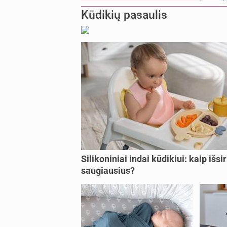
Kūdikių pasaulis
Silikoniniai indai kūdikiui: kaip išsir
saugiausius?