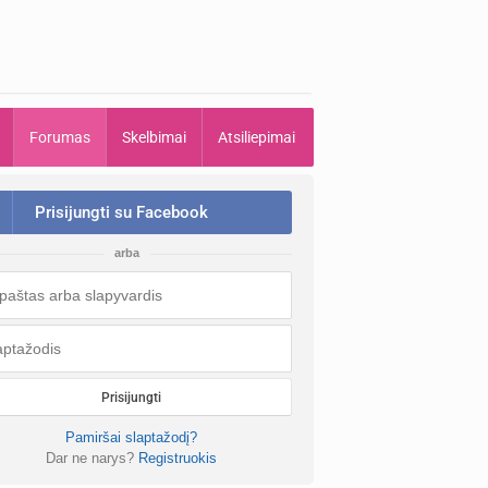
Forumas
Skelbimai
Atsiliepimai
Prisijungti su Facebook
arba
Prisijungti
Pamiršai slaptažodį?
Dar ne narys?
Registruokis