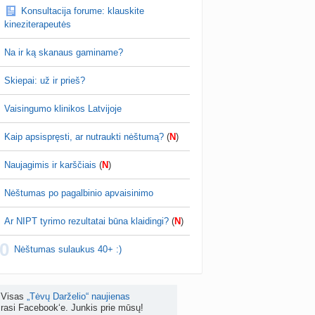
Konsultacija forume: klauskite
žniausi klausimai apie cezario pjūvį (+2)
kineziterapeutės
nta
Veronika99
prieš 4 d.
Na ir ką skanaus gaminame?
is brendimas (3)
a
danguolyte
prieš 4 d.
Skiepai: už ir prieš?
D testuotojos! (bendra tema)
Vaisingumo klinikos Latvijoje
nta
Karlitele
prieš 4 d.
Kaip apsispręsti, ar nutraukti nėštumą?
(
N
)
 drabuziai (2)
a
danguolyte
prieš 4 d.
Naujagimis ir karščiais
(
N
)
tumo ribos (11)
Nėštumas po pagalbinio apvaisinimo
a
danguolyte
prieš 5 d.
Ar NIPT tyrimo rezultatai būna klaidingi?
(
N
)
Gelis „Anaftin® Baby“ dygstant dantukams (atsiliepimai) (4)
0
a
Spindulėlė1
prieš 5 d.
Nėštumas sulaukus 40+ :)
apsispręsti, ar nutraukti nėštumą? (+22)
nta
Liudeselis
prieš 5 d.
Visas
„Tėvų Darželio“ naujienas
rasi Facebook‘e. Junkis prie mūsų!