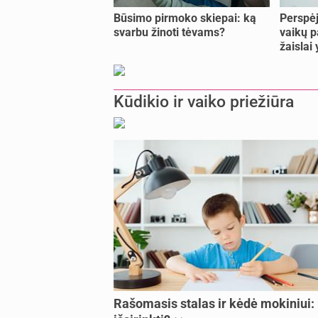
Būsimo pirmoko skiepai: ką
Perspėj
svarbu žinoti tėvams?
vaikų p
žaislai
Kūdikio ir vaiko priežiūra
Rašomasis stalas ir kėdė mokiniui: