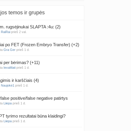
jos temos ir grupės
m. rugsėjinukai SLAPTA :4u: (2)
a
RaiRai
prieš 2 val.
iai po FET (Frozen Embryo Transfer) (+2)
nta
Gra Ger
prieš 1 d.
ai per bėrimas? (+11)
nta
IevaMati
prieš 1 d.
gimis ir karščiais (4)
a
Naujokė1
prieš 1 d.
false positive/false negative patirtys
nta
Liiepa
prieš 1 d.
PT tyrimo rezultatai būna klaidingi?
nta
Liiepa
prieš 1 d.