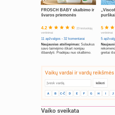
FROSCH BABY skalbimo ir
„Visco
švaros priemonės
purška
4.2
5
23 testuotojų
vertinimai
vertinimai
11 apžvalgos
-
32 komentarai
5 apžval
Naujausias atsiliepimas:
Sulaukus
Naujausi
savo laimėjimo iškart norėjau
rekomendu
išbandyti. Pradėjau nuo skalbimo.
greitai i
Vaikų vardai ir vardų reikšmės
A
B
C-Č
D
E
F
G
H
I
J
Vaiko sveikata