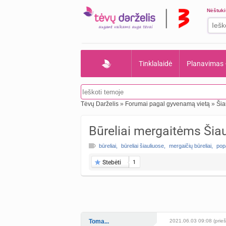
Nėštuk
Tinklalaidė
Planavimas
Tėvų Darželis
»
Forumai pagal gyvenamą vietą
»
Šia
Būreliai mergaitėms Šia
būreliai
,
būreliai šiauliuose
,
mergaičių būreliai
,
pop
Stebėti
1
Toma...
2021.06.03 09:08 (prieš