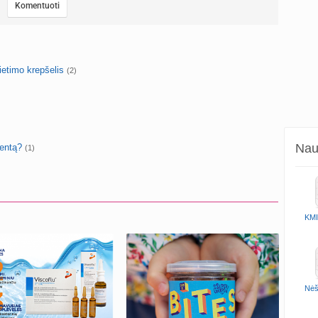
ietimo krepšelis
(2)
Naud
mentą?
(1)
KMI
Nėš