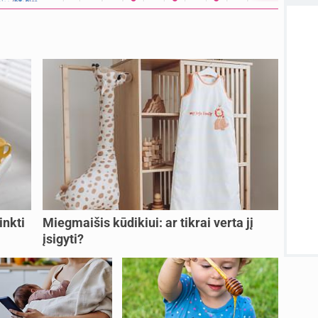
atnauji
atnauji
Visos
inkti
Miegmaišis kūdikiui: ar tikrai verta jį
įsigyti?