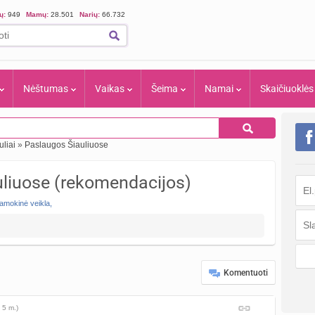
ių:
949
Mamų:
28.501
Narių:
66.732
Nėštumas
Vaikas
Šeima
Namai
Skaičiuoklės
uliai
»
Paslaugos Šiauliuose
uliuose (rekomendacijos)
amokinė veikla
,
Komentuoti
 5 m.)