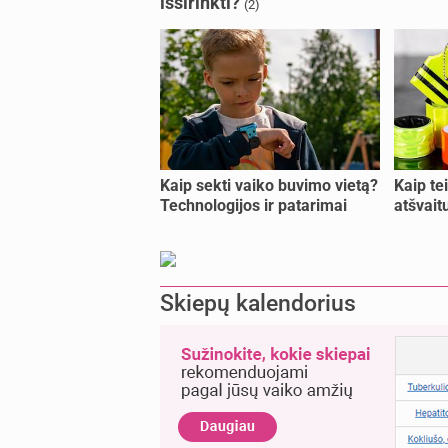
išsirinkti?
(2)
Kaip sekti vaiko buvimo vietą?
Kaip te
Technologijos ir patarimai
atšvait
Skiepų kalendorius