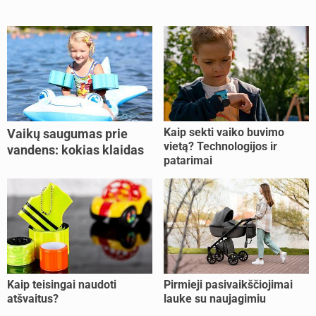
Kaip sekti vaiko buvimo
Vaikų saugumas prie
vietą? Technologijos ir
vandens: kokias klaidas
patarimai
dažniausiai daro tėvai?
Kaip teisingai naudoti
Pirmieji pasivaikščiojimai
atšvaitus?
lauke su naujagimiu