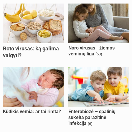
Noro virusas - žiemos
Roto virusas: ką galima
vėmimų liga
(50)
valgyti?
Kūdikis vemia: ar tai rimta?
Enterobiozė – spalinių
sukelta parazitinė
infekcija
(6)