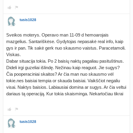
tusis1028
Sveikos moterys. Operavo man 11-09 d hemoarojais
mazgelius. Santariškėse. Gydytojas nepasakė real info, kaip
gys ir pan. Tik sakė gerk nuo skausmo vaistus. Paracetamoli.
Viskas.
Dabar situacija tokia. Po 2 baisių naktų pagaliau pasituštinus.
Dideli irgi guzeliai išlindę. Nežinau kaip reaguot. Jie sugys?
Čia pooperaciniai skaitos? Ar čia man nuo skausmo vėl
tokie.nes baisiai tempia or skauda baisiai. Vaikščiot negaliu
visai. Naktys baisios. Labiausiai domina ar sugys. Ar čia veltui
dariaus tą operaciją. Kur tokia skaisminga. Nekartočiau tikrai
tusis1028