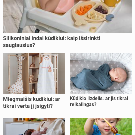
Silikoniniai indai kūdikiui: kaip išsirinkti
saugiausius?
Kūdikio lizdelis: ar jis tikrai
Miegmaišis kūdikiui: ar
reikalingas?
tikrai verta jį įsigyti?