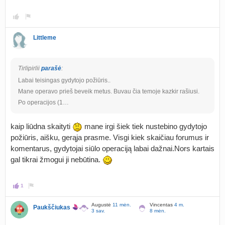
Littleme
Tirlipirlii
parašė
:
Labai teisingas gydytojo požiūris..
Mane operavo prieš beveik metus. Buvau čia temoje kazkir rašiusi.
Po operacijos (1…
kaip liūdna skaityti
mane irgi šiek tiek nustebino gydytojo
požiūris, aišku, gerąja prasme. Visgi kiek skaičiau forumus ir
komentarus, gydytojai siūlo operaciją labai dažnai.Nors kartais
gal tikrai žmogui ji nebūtina.
1
Augustė
11 mėn.
Vincentas
4 m.
Paukščiukas
3 sav.
8 mėn.