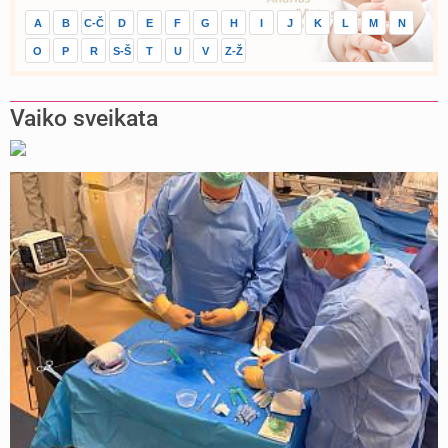
A
B
C-Č
D
E
F
G
H
I
J
K
L
M
N
O
P
R
S-Š
T
U
V
Z-Ž
Vaiko sveikata