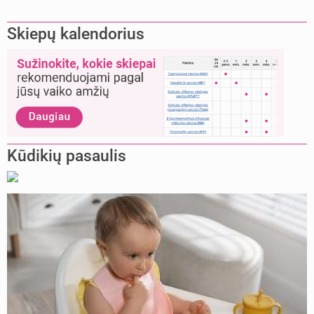
Skiepų kalendorius
Kūdikių pasaulis