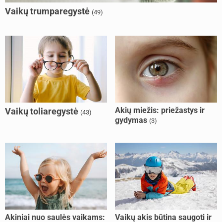
Vaikų trumparegystė
(49)
Akių miežis: priežastys ir
Vaikų toliaregystė
(43)
gydymas
(3)
Akiniai nuo saulės vaikams:
Vaikų akis būtina saugoti ir