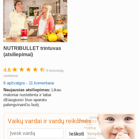
NUTRIBULLET trintuvas
(atsiliepimai)
4.6
9 testuotojų
vertinimai
6 apžvalgos
-
11 komentarai
Naujausias atsiliepimas:
Likau
maloniai nustebinta ir labai
džiaugiuosi šiuo aparatu
palengvinančiu buitį.
Vaikų vardai ir vardų reikšmės