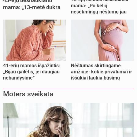
43-ejų besilaukianti
mama: „Po kelių
mama: „13-metė dukra
nesėkmingų nėštumų jau
pasakė, kad ją išdaviau“
buvome praradę viltį“
41-erių mamos išpažintis:
Nėštumas skirtingame
„Bijau gailėtis, jei daugiau
amžiuje: kokie privalumai ir
nebandysime“
iššūkiai laukia būsimų
mamų?
Moters sveikata