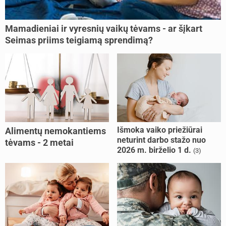
Mamadieniai ir vyresnių vaikų tėvams - ar šįkart
Seimas priims teigiamą sprendimą?
Išmoka vaiko priežiūrai
Alimentų nemokantiems
neturint darbo stažo nuo
tėvams - 2 metai
2026 m. birželio 1 d.
(3)
kalėjimo