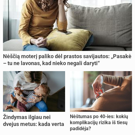
Nėščią moterį paliko dėl prastos savijautos: „Pasakė
– tu ne lavonas, kad nieko negali daryti“
Nėštumas po 40-ies: kokių
Žindymas ilgiau nei
komplikacijų rizika iš tiesų
dvejus metus: kada verta
padidėja?
tęsti, o kada metas