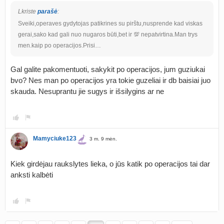
Lkriste
parašė
:
Sveiki,operaves gydytojas patikrines su pirštu,nusprende kad viskas
gerai,sako kad gali nuo nugaros būti,bet ir 💯 nepatvirtina.Man trys
men.kaip po operacijos.Prisi…
Gal galite pakomentuoti, sakykit po operacijos, jum guziukai
bvo? Nes man po operacijos yra tokie guzeliai ir db baisiai juo
skauda. Nesuprantu jie sugys ir išsilygins ar ne
Mamyciuke123
3 m. 9 mėn.
Kiek girdėjau raukslytes lieka, o jūs katik po operacijos tai dar
anksti kalbėti