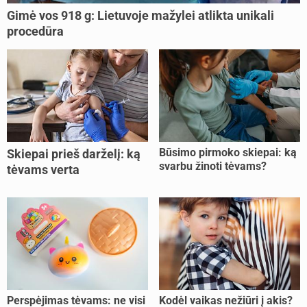
Gimė vos 918 g: Lietuvoje mažylei atlikta unikali
procedūra
Būsimo pirmoko skiepai: ką
Skiepai prieš darželį: ką
svarbu žinoti tėvams?
tėvams verta
pasitikrinti?
Perspėjimas tėvams: ne visi
Kodėl vaikas nežiūri į akis?