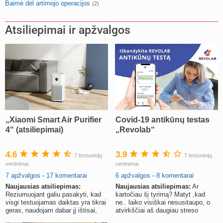
Baimė dėl artimojo operacijos
(2)
Atsiliepimai ir apžvalgos
„Xiaomi Smart Air Purifier
Covid-19 antikūnų testas
4“ (atsiliepimai)
„Revolab“
4.6
3.9
7 testuotojų
7 testuotojų
vertinimai
vertinimai
7 apžvalgos
-
17 komentarai
6 apžvalgos
-
8 komentarai
Naujausias atsiliepimas:
Naujausias atsiliepimas:
Ar
Reziumuojant galiu pasakyti, kad
kartočiau šį tyrimą? Matyt ,kad
visgi testuojamas daiktas yra tikrai
ne.. laiko visiškai nesusitaupo, o
geras, naudojam dabar jį ištisai,
atvirkščiai aš daugiau streso
rekomenduoju.
gavau.