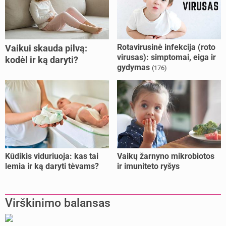
Rotavirusinė infekcija (roto
Vaikui skauda pilvą:
virusas): simptomai, eiga ir
kodėl ir ką daryti?
gydymas
(176)
Kūdikis viduriuoja: kas tai
Vaikų žarnyno mikrobiotos
lemia ir ką daryti tėvams?
ir imuniteto ryšys
Virškinimo balansas