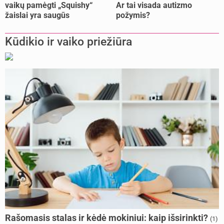
vaikų pamėgti „Squishy“
Ar tai visada autizmo
žaislai yra saugūs
požymis?
Kūdikio ir vaiko priežiūra
Rašomasis stalas ir kėdė mokiniui: kaip išsirinkti?
(1)