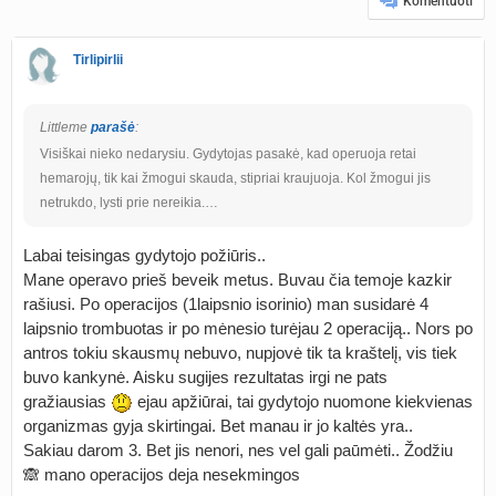
Komentuoti
Tirlipirlii
Littleme
parašė
:
Visiškai nieko nedarysiu. Gydytojas pasakė, kad operuoja retai
hemarojų, tik kai žmogui skauda, stipriai kraujuoja. Kol žmogui jis
netrukdo, lysti prie nereikia.…
Labai teisingas gydytojo požiūris..
Mane operavo prieš beveik metus. Buvau čia temoje kazkir
rašiusi. Po operacijos (1laipsnio isorinio) man susidarė 4
laipsnio trombuotas ir po mėnesio turėjau 2 operaciją.. Nors po
antros tokiu skausmų nebuvo, nupjovė tik ta kraštelį, vis tiek
buvo kankynė. Aisku sugijes rezultatas irgi ne pats
gražiausias
ejau apžiūrai, tai gydytojo nuomone kiekvienas
organizmas gyja skirtingai. Bet manau ir jo kaltės yra..
Sakiau darom 3. Bet jis nenori, nes vel gali paūmėti.. Žodžiu
🙈 mano operacijos deja nesekmingos