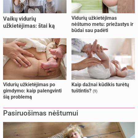
Vidurių užkietėjimas
Vaikų vidurių
nėštumo metu: priežastys ir
užkietėjimas: štai ką
būdai sau padėti
daryti
Vidurių užkietėjimas po
Kaip dažnai kūdikis turėtų
gimdymo: kaip palengvinti
tuštintis?
(9)
šią problemą
Pasiruošimas nėštumui