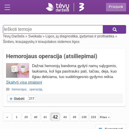
Prisijunk
Tėvų Darželis
»
Sveikata
»
Ligos, jų diagnostika, gydymas ir profilaktika
»
Širdies, kraujagyslių ir kraujotakos sistemos ligos
Hemorojaus operacija (atsiliepimai)
Dažnai hemorojų bandoma gydyti namų sąlygomis,
laukiama, kol liga pasitrauks pati, tačiau, deja, kuo
ilgiau delsiama, tuo sudėtingesnio gydymo reikia.
Skaityti visą straipsnį
hemorojus
,
operacija
,
Stebėti
217
«
1
20
40
41
43
45
130
222
Kitas »