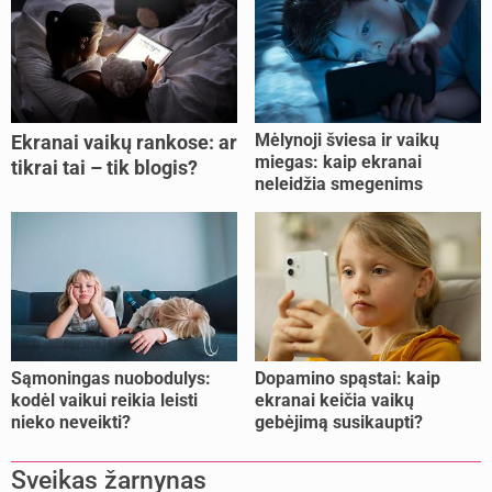
Mėlynoji šviesa ir vaikų
Ekranai vaikų rankose: ar
miegas: kaip ekranai
tikrai tai – tik blogis?
neleidžia smegenims
pailsėti?
Sąmoningas nuobodulys:
Dopamino spąstai: kaip
kodėl vaikui reikia leisti
ekranai keičia vaikų
nieko neveikti?
gebėjimą susikaupti?
Sveikas žarnynas