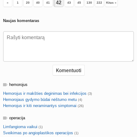
«
1
20
40
41
43
45
130
222
Kitas »
Naujas komentaras
hemorojus
Hemorojus ir makšties deginimas bei infekcijos
(3)
Hemorojaus gydymo būdai nėštumo metu
(4)
Hemorojus ir kiti neraminantys simptomai
(26)
operacija
Limfangioma vaikui
(1)
Sveikimas po angioplastikos operacijos
(1)