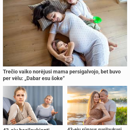
Trečio vaiko norėjusi mama persigalvojo, bet buvo
per vėlu: „Dabar esu šoke“
43-ejų sūnaus susilaukusi