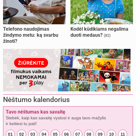
Telefono naudojimas
Kodėl kūdikiams negalima
žindymo metu: ką svarbu
duoti medaus?
(82)
žinoti?
Nėštumo kalendorius
Tavo nėštumas kas savaitę
Stebėk, kaip kas savaitę vystosi ir auga tavo mažylis
ir keitiesi tu pati!
01
02
03
04
05
06
07
08
09
10
11