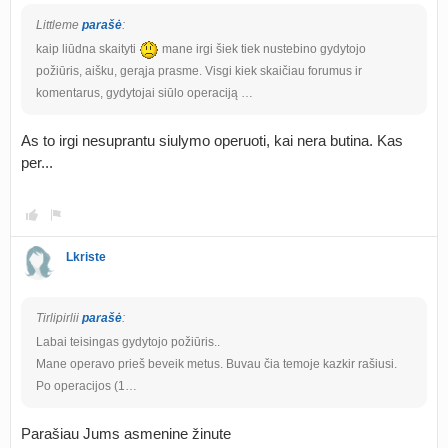
Littleme
parašė
:
kaip liūdna skaityti
mane irgi šiek tiek nustebino gydytojo
požiūris, aišku, gerąja prasme. Visgi kiek skaičiau forumus ir
komentarus, gydytojai siūlo operaciją …
As to irgi nesuprantu siulymo operuoti, kai nera butina. Kas
per...
Lkriste
Tirlipirlii
parašė
:
Labai teisingas gydytojo požiūris..
Mane operavo prieš beveik metus. Buvau čia temoje kazkir rašiusi.
Po operacijos (1…
Parašiau Jums asmenine žinute