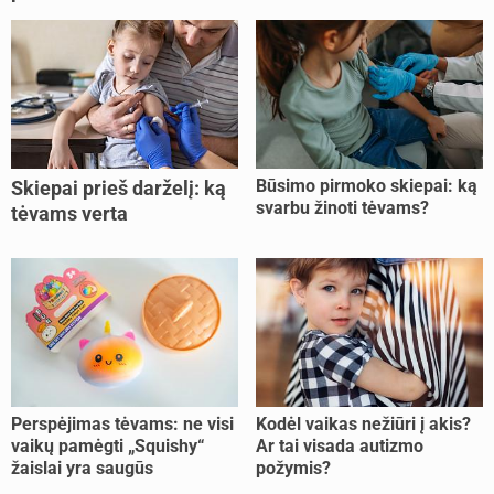
Būsimo pirmoko skiepai: ką
Skiepai prieš darželį: ką
svarbu žinoti tėvams?
tėvams verta
pasitikrinti?
Perspėjimas tėvams: ne visi
Kodėl vaikas nežiūri į akis?
vaikų pamėgti „Squishy“
Ar tai visada autizmo
žaislai yra saugūs
požymis?