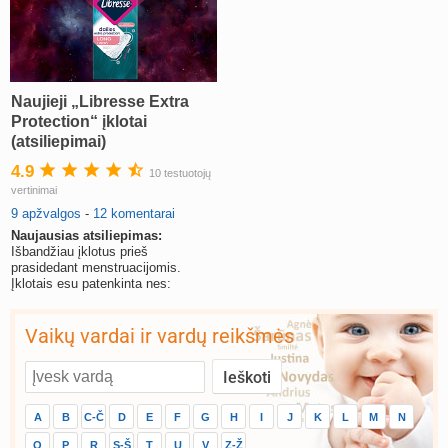
Naujieji „Libresse Extra
Protection“ įklotai
(atsiliepimai)
4.9
10 testuotojų
vertinimai
9 apžvalgos
-
12 komentarai
Naujausias atsiliepimas:
Išbandžiau įklotus prieš
prasidedant menstruacijomis.
Įklotais esu patenkinta nes:
Vaikų vardai ir vardų reikšmės
A
B
C-Č
D
E
F
G
H
I
J
K
L
M
N
O
P
R
S-Š
T
U
V
Z-Ž