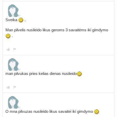
Sveika
.
Man pilvelis nusileido likus geroms 3 savaitėms iki gimdymo
.
man pilvukas pries kelias dienas nusileido
O mna pilvuzas nusileido likus savaitei iki gimdymo