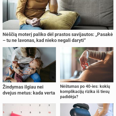
Nėščią moterį paliko dėl prastos savijautos: „Pasakė
– tu ne lavonas, kad nieko negali daryti“
Nėštumas po 40-ies: kokių
Žindymas ilgiau nei
komplikacijų rizika iš tiesų
dvejus metus: kada verta
padidėja?
tęsti, o kada metas
nujunkyti?