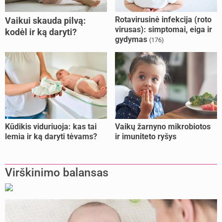
Rotavirusinė infekcija (roto
Vaikui skauda pilvą:
virusas): simptomai, eiga ir
kodėl ir ką daryti?
gydymas
(176)
Kūdikis viduriuoja: kas tai
Vaikų žarnyno mikrobiotos
lemia ir ką daryti tėvams?
ir imuniteto ryšys
Virškinimo balansas