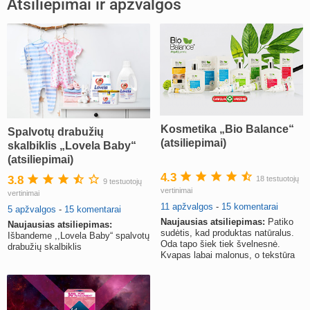
Atsiliepimai ir apžvalgos
Kosmetika „Bio Balance“
Spalvotų drabužių
(atsiliepimai)
skalbiklis „Lovela Baby“
(atsiliepimai)
4.3
3.8
18 testuotojų
9 testuotojų
vertinimai
vertinimai
11 apžvalgos
-
15 komentarai
5 apžvalgos
-
15 komentarai
Naujausias atsiliepimas:
Patiko
Naujausias atsiliepimas:
sudėtis, kad produktas natūralus.
Išbandeme ,,Lovela Baby“ spalvotų
Oda tapo šiek tiek švelnesnė.
drabužių skalbiklis
Kvapas labai malonus, o tekstūra
tobula