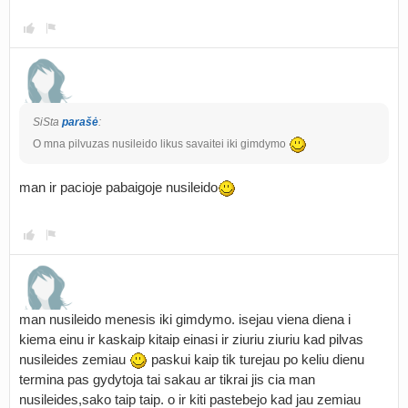
SiSta
parašė
:
O mna pilvuzas nusileido likus savaitei iki gimdymo
man ir pacioje pabaigoje nusileido
man nusileido menesis iki gimdymo. isejau viena diena i
kiema einu ir kaskaip kitaip einasi ir ziuriu ziuriu kad pilvas
nusileides zemiau
paskui kaip tik turejau po keliu dienu
termina pas gydytoja tai sakau ar tikrai jis cia man
nusileides,sako taip taip. o ir kiti pastebejo kad jau zemiau