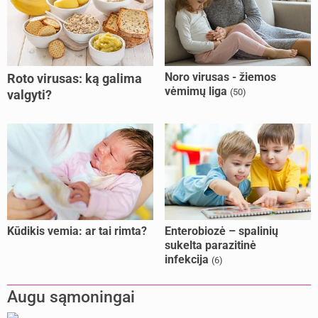
Noro virusas - žiemos
Roto virusas: ką galima
vėmimų liga
(50)
valgyti?
Kūdikis vemia: ar tai rimta?
Enterobiozė – spalinių
sukelta parazitinė
infekcija
(6)
Augu sąmoningai