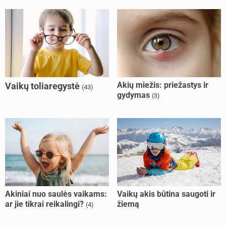
Akių miežis: priežastys ir
Vaikų toliaregystė
(43)
gydymas
(3)
Akiniai nuo saulės vaikams:
Vaikų akis būtina saugoti ir
ar jie tikrai reikalingi?
žiemą
(4)