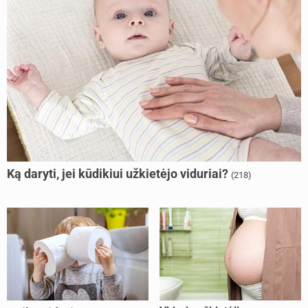
Ką daryti, jei kūdikiui užkietėjo viduriai?
(218)