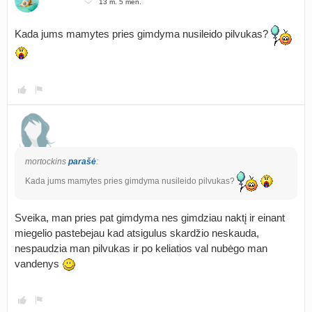
13 m. 5 mėn.
Kada jums mamytes pries gimdyma nusileido pilvukas?
mortockins
parašė
:
Kada jums mamytes pries gimdyma nusileido pilvukas?
Sveika, man pries pat gimdyma nes gimdziau naktį ir einant
miegelio pastebejau kad atsigulus skardžio neskauda,
nespaudzia man pilvukas ir po keliatios val nubėgo man
vandenys