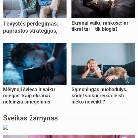
Ekranai vaikų rankose: ar
Tėvystės perdegimas:
tikrai tai – tik blogis?
paprastos strategijos,
padedančios atgauti
jėgas
Mėlynoji šviesa ir vaikų
Sąmoningas nuobodulys:
miegas: kaip ekranai
kodėl vaikui reikia leisti
neleidžia smegenims
nieko neveikti?
pailsėti?
Sveikas žarnynas