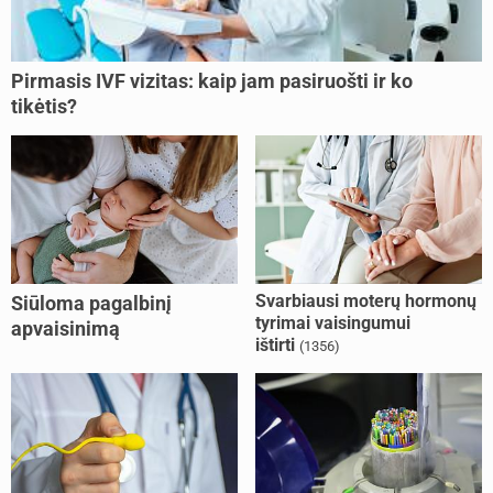
Pirmasis IVF vizitas: kaip jam pasiruošti ir ko
tikėtis?
Svarbiausi moterų hormonų
Siūloma pagalbinį
tyrimai vaisingumui
apvaisinimą
ištirti
(1356)
kompensuoti ir
nesusituokusiems, ir
vienišoms moterims
(10)