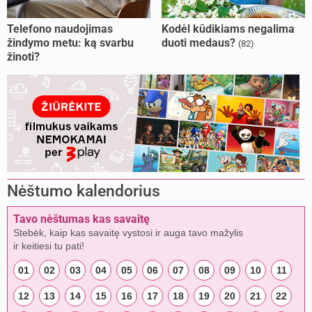
Telefono naudojimas
Kodėl kūdikiams negalima
žindymo metu: ką svarbu
duoti medaus?
(82)
žinoti?
Nėštumo kalendorius
Tavo nėštumas kas savaitę
Stebėk, kaip kas savaitę vystosi ir auga tavo mažylis
ir keitiesi tu pati!
01
02
03
04
05
06
07
08
09
10
11
12
13
14
15
16
17
18
19
20
21
22