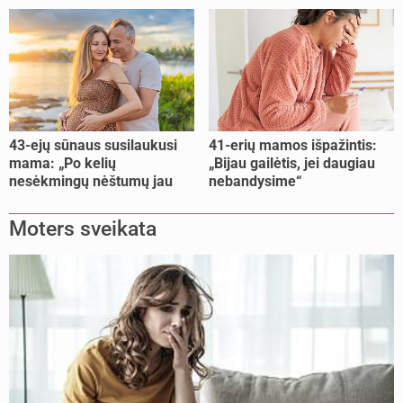
šoke“
43-ejų sūnaus susilaukusi
41-erių mamos išpažintis:
mama: „Po kelių
„Bijau gailėtis, jei daugiau
nesėkmingų nėštumų jau
nebandysime“
buvome praradę viltį“
Moters sveikata