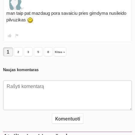
man taip pat mazdaug pora savaiciu pries gimdyma nusileido
pilvuzikas
2
3
5
8
Kitas »
Naujas komentaras