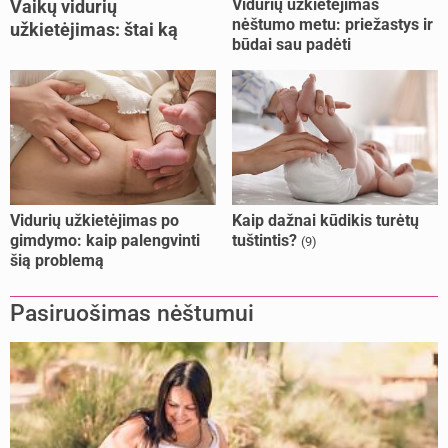
Vidurių užkietėjimas
Vaikų vidurių
nėštumo metu: priežastys ir
užkietėjimas: štai ką
būdai sau padėti
daryti
Vidurių užkietėjimas po
Kaip dažnai kūdikis turėtų
gimdymo: kaip palengvinti
tuštintis?
(9)
šią problemą
Pasiruošimas nėštumui