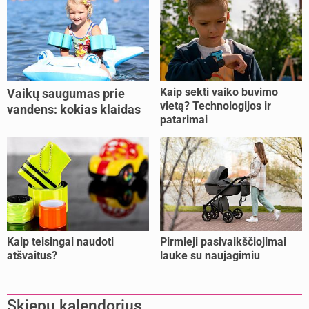
Kaip sekti vaiko buvimo
Vaikų saugumas prie
vietą? Technologijos ir
vandens: kokias klaidas
patarimai
dažniausiai daro tėvai?
Kaip teisingai naudoti
Pirmieji pasivaikščiojimai
atšvaitus?
lauke su naujagimiu
Skiepų kalendorius