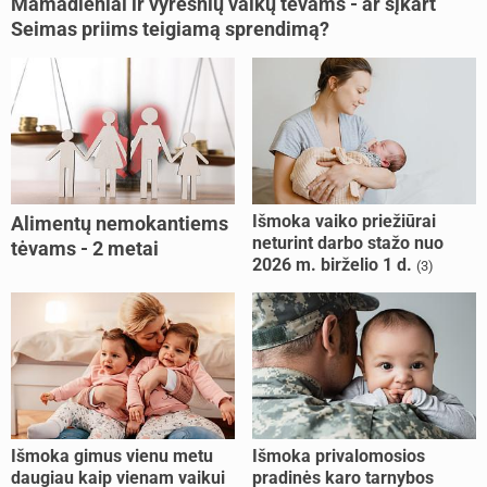
Mamadieniai ir vyresnių vaikų tėvams - ar šįkart
Seimas priims teigiamą sprendimą?
Išmoka vaiko priežiūrai
Alimentų nemokantiems
neturint darbo stažo nuo
tėvams - 2 metai
2026 m. birželio 1 d.
(3)
kalėjimo
Išmoka gimus vienu metu
Išmoka privalomosios
daugiau kaip vienam vaikui
pradinės karo tarnybos