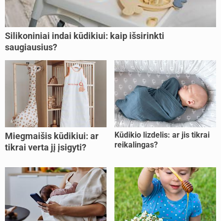
Silikoniniai indai kūdikiui: kaip išsirinkti
saugiausius?
Kūdikio lizdelis: ar jis tikrai
Miegmaišis kūdikiui: ar
reikalingas?
tikrai verta jį įsigyti?