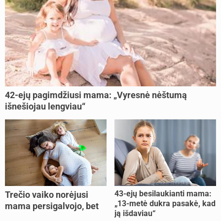
42-ejų pagimdžiusi mama: „Vyresnė nėštumą
išnešiojau lengviau“
43-ejų besilaukianti mama:
Trečio vaiko norėjusi
„13-metė dukra pasakė, kad
mama persigalvojo, bet
ją išdaviau“
buvo per vėlu: „Dabar esu