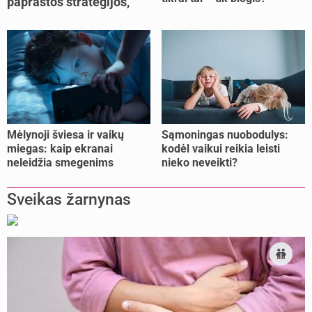
paprastos strategijos,
padedančios atgauti
jėgas
Mėlynoji šviesa ir vaikų
Sąmoningas nuobodulys:
miegas: kaip ekranai
kodėl vaikui reikia leisti
neleidžia smegenims
nieko neveikti?
pailsėti?
Sveikas žarnynas