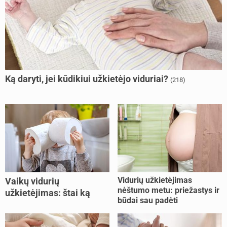
Ką daryti, jei kūdikiui užkietėjo viduriai?
(218)
Vidurių užkietėjimas
Vaikų vidurių
nėštumo metu: priežastys ir
užkietėjimas: štai ką
būdai sau padėti
daryti