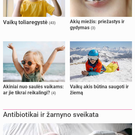
Akių miežis: priežastys ir
Vaikų toliaregystė
(43)
gydymas
(3)
Akiniai nuo saulės vaikams:
Vaikų akis būtina saugoti ir
ar jie tikrai reikalingi?
žiemą
(4)
Antibiotikai ir žarnyno sveikata