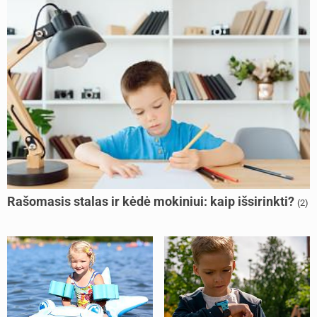
Rašomasis stalas ir kėdė mokiniui: kaip išsirinkti?
(2)