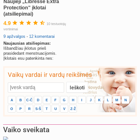
Naujieji „Libresse Extra
Protection“ įklotai
(atsiliepimai)
4.9
10 testuotojų
vertinimai
9 apžvalgos
-
12 komentarai
Naujausias atsiliepimas:
Išbandžiau įklotus prieš
prasidedant menstruacijomis.
Įklotais esu patenkinta nes:
Vaikų vardai ir vardų reikšmės
A
B
C-Č
D
E
F
G
H
I
J
K
L
M
N
O
P
R
S-Š
T
U
V
Z-Ž
Vaiko sveikata