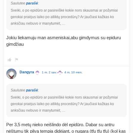
Saulutee
parašė
:
Sveiki, o po epidūro ar pasireiškė kokie nors skausmai ar požymiai
gerokai praėjus laiko po atliktų procedūrų? Ar jaučiasi kažkas ko
anksčiau nebuvo ir manytumėt, …
Jokiu liekamuju man asmeniskai,abu gimdymus su epiduru
gimdžiau
Dangyra
1 m. 2 sav.
4 m. 10 mėn.
Saulutee
parašė
:
Sveiki, o po epidūro ar pasireiškė kokie nors skausmai ar požymiai
gerokai praėjus laiko po atliktų procedūrų? Ar jaučiasi kažkas ko
anksčiau nebuvo ir manytumėt, …
Per 3,5 metų nieko neišlindo dėl epidūro. Dabar su antru
nėštumu tik pilvą tempia didėjant, o nugara (tfu tfu tfu) (kol kas