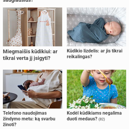
Kūdikio lizdelis: ar jis tikrai
Miegmaišis kūdikiui: ar
reikalingas?
tikrai verta jį įsigyti?
Telefono naudojimas
Kodėl kūdikiams negalima
žindymo metu: ką svarbu
duoti medaus?
(82)
žinoti?