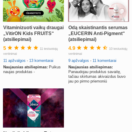
Vitaminizuoti vaikų draugai
Odą skaistinantis serumas
„VitirON Kids FRUITS“
„EUCERIN Anti-Pigment“
(atsiliepimai)
(atsiliepimai)
5
4.9
11 testuotojų
10 testuotojų
vertinimai
vertinimai
11 apžvalgos
-
13 komentarai
9 apžvalgos
-
11 komentarai
Naujausias atsiliepimas:
Puikus
Naujausias atsiliepimas:
naujas produktas -
Panaudojau produktus savaitę,
tačiau skirtumas akivaizdus buvo
jau po pirmo priemoniú
panaudojimo.