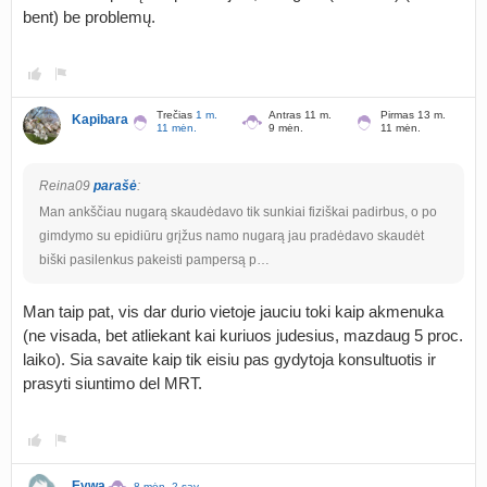
bent) be problemų.
Trečias
1 m.
Antras 11 m.
Pirmas 13 m.
Kapibara
11 mėn.
9 mėn.
11 mėn.
Reina09
parašė
:
Man ankščiau nugarą skaudėdavo tik sunkiai fiziškai padirbus, o po
gimdymo su epidiūru grįžus namo nugarą jau pradėdavo skaudėt
biški pasilenkus pakeisti pampersą p…
Man taip pat, vis dar durio vietoje jauciu toki kaip akmenuka
(ne visada, bet atliekant kai kuriuos judesius, mazdaug 5 proc.
laiko). Sia savaite kaip tik eisiu pas gydytoja konsultuotis ir
prasyti siuntimo del MRT.
Eywa
8 mėn. 2 sav.