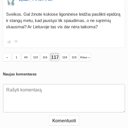
Sveikos. Gal žinote kokiose ligoninėse leidžia pasilikti epidūrą
ir stangų metu, kad jaustųsi tik spaudimas, o ne sąrėmių
skausmai? Ar Lietuvoje tas vis dar nėra taikoma?
«
1
60
115
116
118
119
Kitas »
Naujas komentaras