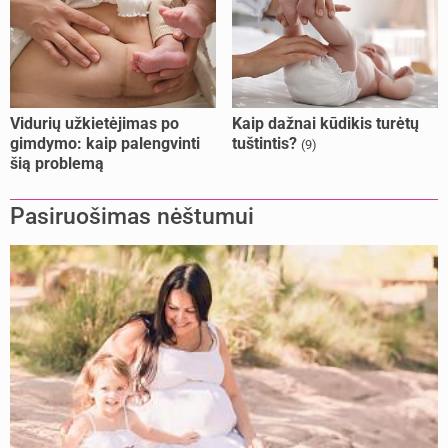
Vidurių užkietėjimas po
Kaip dažnai kūdikis turėtų
gimdymo: kaip palengvinti
tuštintis?
(9)
šią problemą
Pasiruošimas nėštumui