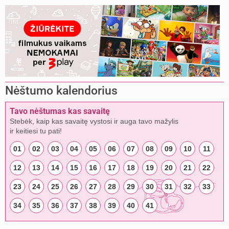
Nėštumo kalendorius
Tavo nėštumas kas savaitę
Stebėk, kaip kas savaitę vystosi ir auga tavo mažylis
ir keitiesi tu pati!
01
02
03
04
05
06
07
08
09
10
11
12
13
14
15
16
17
18
19
20
21
22
23
24
25
26
27
28
29
30
31
32
33
34
35
36
37
38
39
40
41