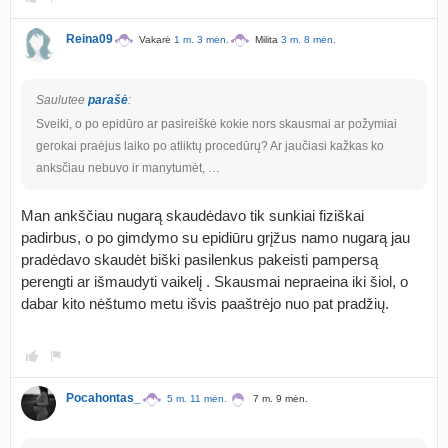
Reina09
Vakarė
1 m. 3 mėn.
Milita
3 m. 8 mėn.
Saulutee
parašė
:
Sveiki, o po epidūro ar pasireiškė kokie nors skausmai ar požymiai
gerokai praėjus laiko po atliktų procedūrų? Ar jaučiasi kažkas ko
anksčiau nebuvo ir manytumėt, …
Man ankščiau nugarą skaudėdavo tik sunkiai fiziškai
padirbus, o po gimdymo su epidiūru grįžus namo nugarą jau
pradėdavo skaudėt biški pasilenkus pakeisti pampersą
perengti ar išmaudyti vaikelį . Skausmai nepraeina iki šiol, o
dabar kito nėštumo metu išvis paaštrėjo nuo pat pradžių.
Pocahontas_
5 m. 11 mėn.
7 m. 9 mėn.