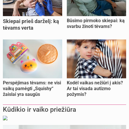
Būsimo pirmoko skiepai: ką
Skiepai prieš darželį: ką
svarbu žinoti tėvams?
tėvams verta
pasitikrinti?
Perspėjimas tėvams: ne visi
Kodėl vaikas nežiūri į akis?
vaikų pamėgti „Squishy“
Ar tai visada autizmo
žaislai yra saugūs
požymis?
Kūdikio ir vaiko priežiūra