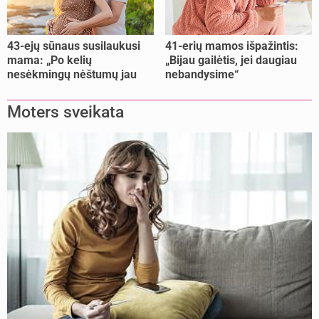
43-ejų sūnaus susilaukusi
41-erių mamos išpažintis:
mama: „Po kelių
„Bijau gailėtis, jei daugiau
nesėkmingų nėštumų jau
nebandysime“
buvome praradę viltį“
Moters sveikata