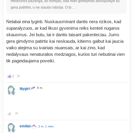
medicinos pažanga, aš norėjau, kad man gimdymas asocijuotųsi su
gera patirtim, o ne siaubo istorija. O to…
Nelabai eina lyginti. Nuskausminant dantis nera rizikos, kad
suparalyzuos, ar kad likusi gyvenima reiks kenteti nugaros
skausmus. Jei butu, tai ir dantis taisant pakenteciau. Jums
gera gimdymo patirtis kai neskauda, kitiems galbut kai jaucia
vaiko atejima su ivairiais niuansais, ar kai zino, kad
nedalyvaus nenaturalios medziagos, kurios turi nebutinai vien
tik pageidaujama poveiki.
2
6 m.
lilygirl
emilial
2 m. 1 mėn.