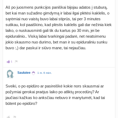
Aš po juosmens punkcijos paniškai bijojau adatos į stuburą,
bet kai man sužadino gimdymą ir labai ilgai plėtėsi kaklelis, o
sąrėmiai nuo vaistų buvo labai stiprūs, tai per 3 minutes
sutikau, kol paaiškino, kad plėstis kaklelis gali dar nežinia kiek
laiko, o nuskausminti gali tik du kartus po 30 min, jei be
epiduralinio.. Viską labai tvarkingai padarė, net neatsimenu
jokio skausmo nuo durimo, bet man ir su epiduraliniu sunku
buvo :,) dar paskui ir siūvo mane, tai nejaučiau.
1
Saulutee
1 m. 6 mėn.
Sveiki, o po epidūro ar pasireiškė kokie nors skausmai ar
požymiai gerokai praėjus laiko po atliktų procedūrų? Ar
jaučiasi kažkas ko anksčiau nebuvo ir manytumėt, kad tai
būtent po epidūro?