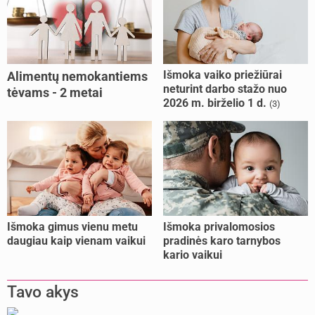
Išmoka vaiko priežiūrai
Alimentų nemokantiems
neturint darbo stažo nuo
tėvams - 2 metai
2026 m. birželio 1 d.
(3)
kalėjimo
Išmoka gimus vienu metu
Išmoka privalomosios
daugiau kaip vienam vaikui
pradinės karo tarnybos
kario vaikui
Tavo akys