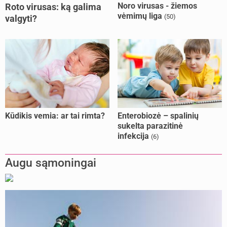
Noro virusas - žiemos
Roto virusas: ką galima
vėmimų liga
(50)
valgyti?
Kūdikis vemia: ar tai rimta?
Enterobiozė – spalinių
sukelta parazitinė
infekcija
(6)
Augu sąmoningai