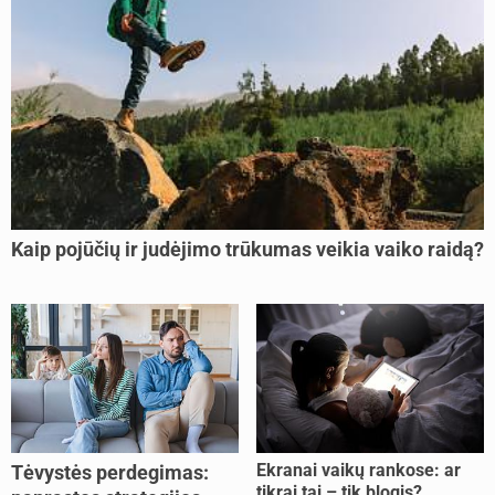
Kaip pojūčių ir judėjimo trūkumas veikia vaiko raidą?
Ekranai vaikų rankose: ar
Tėvystės perdegimas:
tikrai tai – tik blogis?