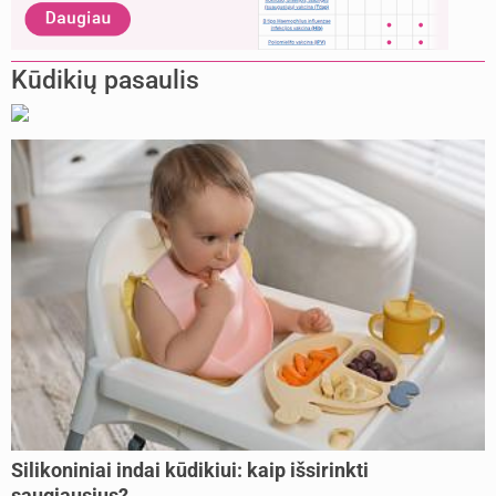
Kūdikių pasaulis
Silikoniniai indai kūdikiui: kaip išsirinkti
saugiausius?