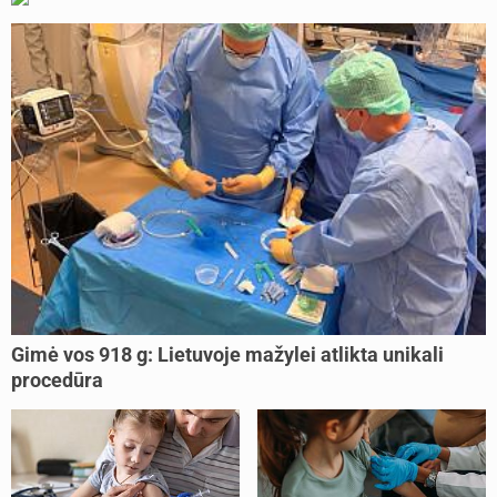
Gimė vos 918 g: Lietuvoje mažylei atlikta unikali
procedūra