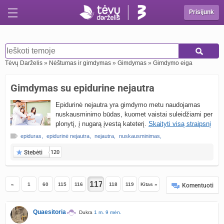
Prisijunk
Tėvų Darželis
»
Nėštumas ir gimdymas
»
Gimdymas
»
Gimdymo eiga
Gimdymas su epidurine nejautra
Epidurinė nejautra yra gimdymo metu naudojamas
nuskausminimo būdas, kuomet vaistai suleidžiami per
plonytį, į nugarą įvestą kateterį.
Skaityti visą straipsnį
epiduras
,
epidurinė nejautra
,
nejautra
,
nuskausminimas
,
Stebėti
120
«
1
60
115
116
118
119
Kitas »
Komentuoti
Quaesitoria
Dukra
1 m. 9 mėn.