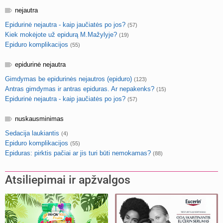
nejautra
Epidurinė nejautra - kaip jaučiatės po jos?
(57)
Kiek mokėjote už epidurą M.Mažylyje?
(19)
Epiduro komplikacijos
(55)
epidurinė nejautra
Gimdymas be epidurinės nejautros (epiduro)
(123)
Antras gimdymas ir antras epiduras. Ar nepakenks?
(15)
Epidurinė nejautra - kaip jaučiatės po jos?
(57)
nuskausminimas
Sedacija laukiantis
(4)
Epiduro komplikacijos
(55)
Epiduras: pirktis pačiai ar jis turi būti nemokamas?
(88)
Atsiliepimai ir apžvalgos