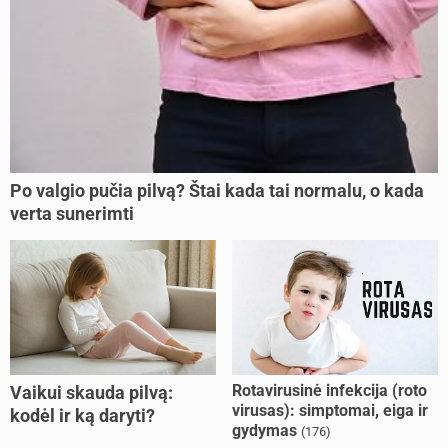
Po valgio pučia pilvą? Štai kada tai normalu, o kada
verta sunerimti
Rotavirusinė infekcija (roto
Vaikui skauda pilvą:
virusas): simptomai, eiga ir
kodėl ir ką daryti?
gydymas
(176)