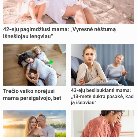
42-ejų pagimdžiusi mama: „Vyresnė nėštumą
išnešiojau lengviau“
43-ejų besilaukianti mama:
Trečio vaiko norėjusi
„13-metė dukra pasakė, kad
mama persigalvojo, bet
ją išdaviau“
buvo per vėlu: „Dabar esu
šoke“