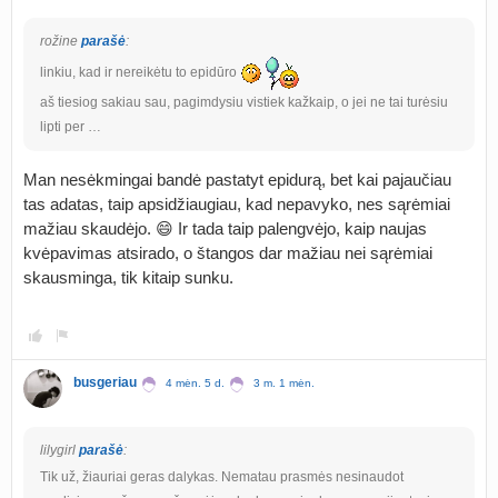
rožine
parašė
:
linkiu, kad ir nereikėtu to epidūro
aš tiesiog sakiau sau, pagimdysiu vistiek kažkaip, o jei ne tai turėsiu
lipti per …
Man nesėkmingai bandė pastatyt epidurą, bet kai pajaučiau
tas adatas, taip apsidžiaugiau, kad nepavyko, nes sąrėmiai
mažiau skaudėjo. 😄 Ir tada taip palengvėjo, kaip naujas
kvėpavimas atsirado, o štangos dar mažiau nei sąrėmiai
skausminga, tik kitaip sunku.
busgeriau
4 mėn. 5 d.
3 m. 1 mėn.
lilygirl
parašė
:
Tik už, žiauriai geras dalykas. Nematau prasmės nesinaudot