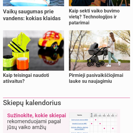
Kaip sekti vaiko buvimo
Vaikų saugumas prie
vietą? Technologijos ir
vandens: kokias klaidas
patarimai
dažniausiai daro tėvai?
Kaip teisingai naudoti
Pirmieji pasivaikščiojimai
atšvaitus?
lauke su naujagimiu
Skiepų kalendorius