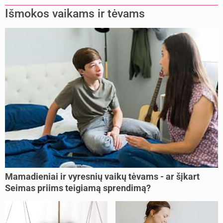
Išmokos vaikams ir tėvams
Mamadieniai ir vyresnių vaikų tėvams - ar šįkart
Seimas priims teigiamą sprendimą?