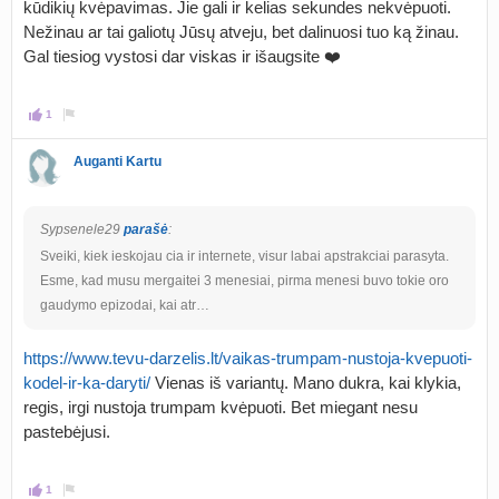
kūdikių kvėpavimas. Jie gali ir kelias sekundes nekvėpuoti.
Nežinau ar tai galiotų Jūsų atveju, bet dalinuosi tuo ką žinau.
Gal tiesiog vystosi dar viskas ir išaugsite ❤️
1
Auganti Kartu
Sypsenele29
parašė
:
Sveiki, kiek ieskojau cia ir internete, visur labai apstrakciai parasyta.
Esme, kad musu mergaitei 3 menesiai, pirma menesi buvo tokie oro
gaudymo epizodai, kai atr…
https://www.tevu-darzelis.lt/vaikas-trumpam-nustoja-kvepuoti-
kodel-ir-ka-daryti/
Vienas iš variantų. Mano dukra, kai klykia,
regis, irgi nustoja trumpam kvėpuoti. Bet miegant nesu
pastebėjusi.
1