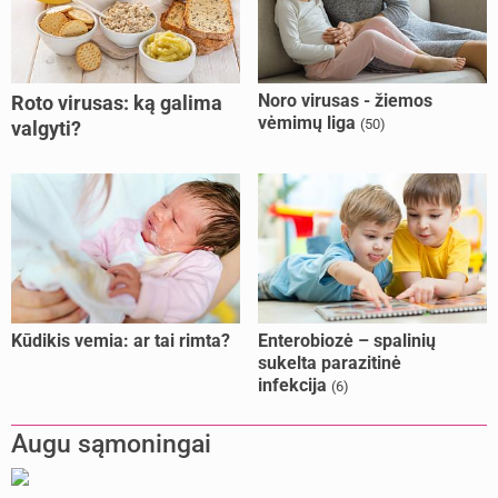
Noro virusas - žiemos
Roto virusas: ką galima
vėmimų liga
(50)
valgyti?
Kūdikis vemia: ar tai rimta?
Enterobiozė – spalinių
sukelta parazitinė
infekcija
(6)
Augu sąmoningai