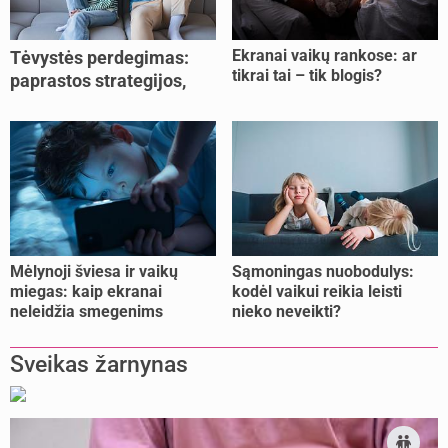
Ekranai vaikų rankose: ar
Tėvystės perdegimas:
tikrai tai – tik blogis?
paprastos strategijos,
padedančios atgauti
jėgas
Mėlynoji šviesa ir vaikų
Sąmoningas nuobodulys:
miegas: kaip ekranai
kodėl vaikui reikia leisti
neleidžia smegenims
nieko neveikti?
pailsėti?
Sveikas žarnynas