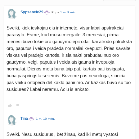
Sypsenele29
Pupa
1 m. 9 mėn.
Sveiki, kiek ieskojau cia ir internete, visur labai apstrakciai
parasyta. Esme, kad musu mergaitei 3 menesiai, pirma
menesi buvo tokie oro gaudymo epizodai, kai atrodo pritruksta
oro, paputus i veida pradeda normaliai kvepuoti. Pries savaite
viskas vel pradejo kartotis, ir sia nakti prabudau nuo oro
gaudymo, velgi, paputus i veida atsigauna ir kvepuoja
normaliai. Dienos metu buna taip pat, kartais pati issigasta,
buna paspringsta seilemis. Buvome pas neurologa, siuncia
pas vaiku ortopeda del kaklo panirimo. Ar kazkas buvo su tuo
susidures? Labai neramu. Aciu is anksto.
Tina
1 m. 10 mėn.
Sveiki. Nesu susidūrusi, bet žinau, kad iki metų vystosi