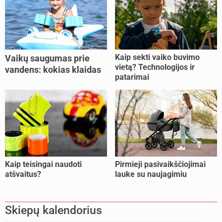
Kaip sekti vaiko buvimo
Vaikų saugumas prie
vietą? Technologijos ir
vandens: kokias klaidas
patarimai
dažniausiai daro tėvai?
Kaip teisingai naudoti
Pirmieji pasivaikščiojimai
atšvaitus?
lauke su naujagimiu
Skiepų kalendorius