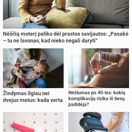
Nėščią moterį paliko dėl prastos savijautos: „Pasakė
– tu ne lavonas, kad nieko negali daryti“
Nėštumas po 40-ies: kokių
Žindymas ilgiau nei
komplikacijų rizika iš tiesų
dvejus metus: kada verta
padidėja?
tęsti, o kada metas
nujunkyti?