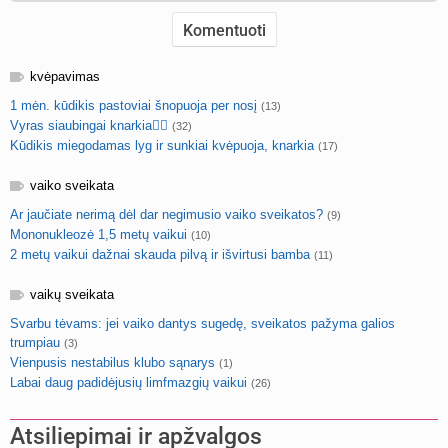
kvėpavimas
1 mėn. kūdikis pastoviai šnopuoja per nosį
(13)
Vyras siaubingai knarkia🤦‍♀️
(32)
Kūdikis miegodamas lyg ir sunkiai kvėpuoja, knarkia
(17)
vaiko sveikata
Ar jaučiate nerimą dėl dar negimusio vaiko sveikatos?
(9)
Mononukleozė 1,5 metų vaikui
(10)
2 metų vaikui dažnai skauda pilvą ir išvirtusi bamba
(11)
vaikų sveikata
Svarbu tėvams: jei vaiko dantys sugedę, sveikatos pažyma galios
trumpiau
(3)
Vienpusis nestabilus klubo sąnarys
(1)
Labai daug padidėjusių limfmazgių vaikui
(26)
Atsiliepimai ir apžvalgos