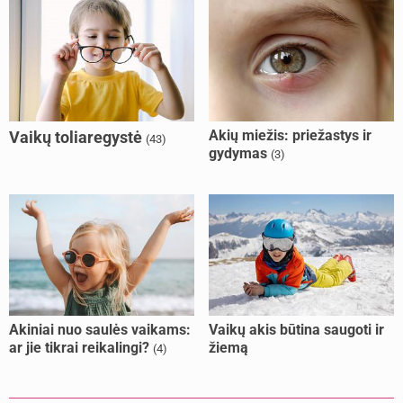
Akių miežis: priežastys ir
Vaikų toliaregystė
(43)
gydymas
(3)
Akiniai nuo saulės vaikams:
Vaikų akis būtina saugoti ir
ar jie tikrai reikalingi?
žiemą
(4)