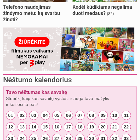
Telefono naudojimas
Kodėl kūdikiams negalima
žindymo metu: ką svarbu
duoti medaus?
(82)
žinoti?
Nėštumo kalendorius
Tavo nėštumas kas savaitę
Stebėk, kaip kas savaitę vystosi ir auga tavo mažylis
ir keitiesi tu pati!
01
02
03
04
05
06
07
08
09
10
11
12
13
14
15
16
17
18
19
20
21
22
23
24
25
26
27
28
29
30
31
32
33