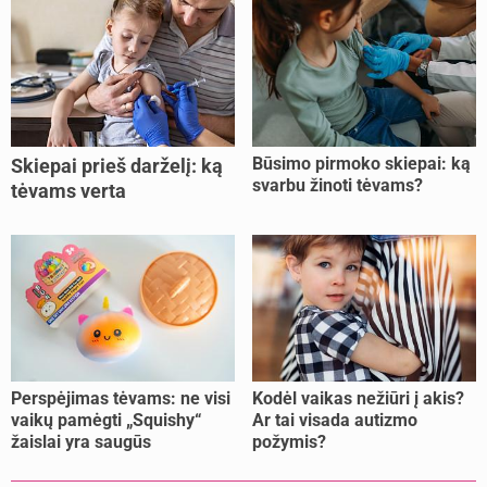
Būsimo pirmoko skiepai: ką
Skiepai prieš darželį: ką
svarbu žinoti tėvams?
tėvams verta
pasitikrinti?
Perspėjimas tėvams: ne visi
Kodėl vaikas nežiūri į akis?
vaikų pamėgti „Squishy“
Ar tai visada autizmo
žaislai yra saugūs
požymis?