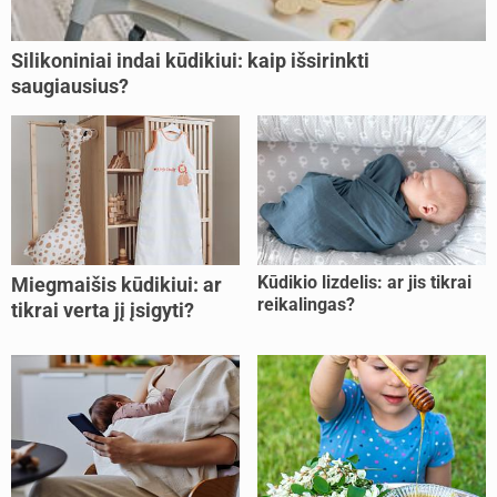
Silikoniniai indai kūdikiui: kaip išsirinkti
saugiausius?
Kūdikio lizdelis: ar jis tikrai
Miegmaišis kūdikiui: ar
reikalingas?
tikrai verta jį įsigyti?