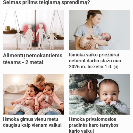
Seimas priims teigiamą sprendimą?
Išmoka vaiko priežiūrai
Alimentų nemokantiems
neturint darbo stažo nuo
tėvams - 2 metai
2026 m. birželio 1 d.
(3)
kalėjimo
Išmoka gimus vienu metu
Išmoka privalomosios
daugiau kaip vienam vaikui
pradinės karo tarnybos
kario vaikui