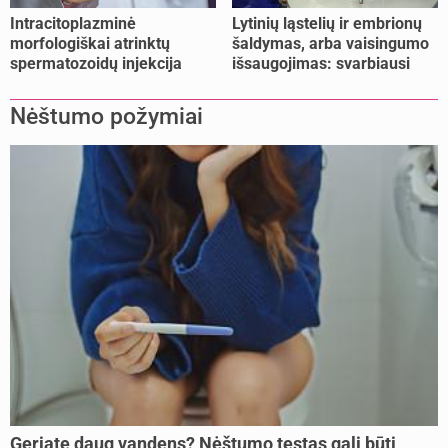
Intracitoplazminė
Lytinių ląstelių ir embrionų
morfologiškai atrinktų
šaldymas, arba vaisingumo
spermatozoidų injekcija
išsaugojimas: svarbiausi
(IMSI)
faktai
Nėštumo požymiai
Geriate daug vandens? Nėštumo testas gali būti