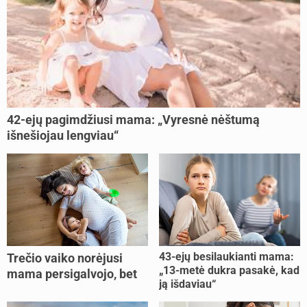
42-ejų pagimdžiusi mama: „Vyresnė nėštumą
išnešiojau lengviau“
43-ejų besilaukianti mama:
Trečio vaiko norėjusi
„13-metė dukra pasakė, kad
mama persigalvojo, bet
ją išdaviau“
buvo per vėlu: „Dabar esu
šoke“