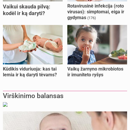
Rotavirusinė infekcija (roto
Vaikui skauda pilvą:
virusas): simptomai, eiga ir
kodėl ir ką daryti?
gydymas
(176)
Kūdikis viduriuoja: kas tai
Vaikų žarnyno mikrobiotos
lemia ir ką daryti tėvams?
ir imuniteto ryšys
Virškinimo balansas