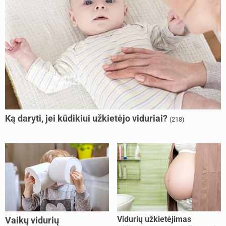
Ką daryti, jei kūdikiui užkietėjo viduriai?
(218)
Vidurių užkietėjimas
Vaikų vidurių