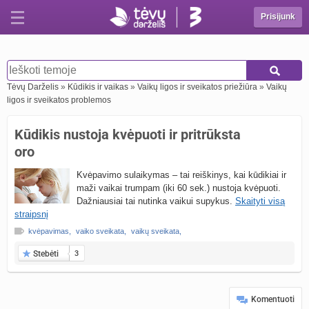
Prisijunk
Tėvų Darželis
»
Kūdikis ir vaikas
»
Vaikų ligos ir sveikatos priežiūra
»
Vaikų
ligos ir sveikatos problemos
Kūdikis nustoja kvėpuoti ir pritrūksta
oro
Kvėpavimo sulaikymas – tai reiškinys, kai kūdikiai ir
maži vaikai trumpam (iki 60 sek.) nustoja kvėpuoti.
Dažniausiai tai nutinka vaikui supykus.
Skaityti visą
straipsnį
kvėpavimas
,
vaiko sveikata
,
vaikų sveikata
,
Stebėti
3
Komentuoti