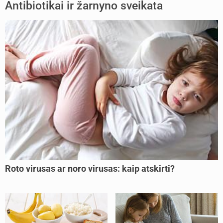
Antibiotikai ir žarnyno sveikata
Roto virusas ar noro virusas: kaip atskirti?