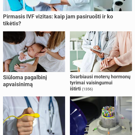
Pirmasis IVF vizitas: kaip jam pasiruošti ir ko
tikėtis?
Svarbiausi moterų hormonų
Siūloma pagalbinį
tyrimai vaisingumui
apvaisinimą
ištirti
(1356)
kompensuoti ir
nesusituokusiems, ir
vienišoms moterims
(10)