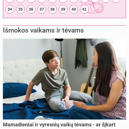
34
35
36
37
38
39
40
41
Išmokos vaikams ir tėvams
Mamadieniai ir vyresnių vaikų tėvams - ar šįkart