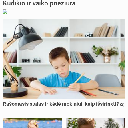
Kūdikio ir vaiko priežiūra
Rašomasis stalas ir kėdė mokiniui: kaip išsirinkti?
(2)