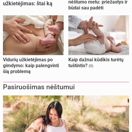
nėštumo metu: priežastys ir
užkietėjimas: štai ką
būdai sau padėti
daryti
Vidurių užkietėjimas po
Kaip dažnai kūdikis turėtų
gimdymo: kaip palengvinti
tuštintis?
(9)
šią problemą
Pasiruošimas nėštumui