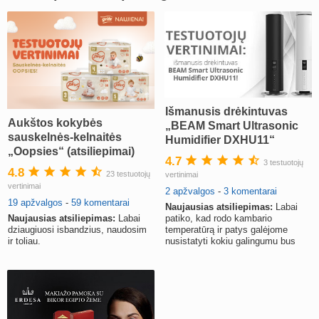
Išmanusis drėkintuvas
Aukštos kokybės
„BEAM Smart Ultrasonic
sauskelnės-kelnaitės
Humidifier DXHU11“
„Oopsies“ (atsiliepimai)
(atsiliepimai)
4.7
3 testuotojų
4.8
23 testuotojų
vertinimai
vertinimai
2 apžvalgos
-
3 komentarai
19 apžvalgos
-
59 komentarai
Naujausias atsiliepimas:
Labai
Naujausias atsiliepimas:
Labai
patiko, kad rodo kambario
dziaugiuosi isbandzius, naudosim
temperatūrą ir patys galėjome
ir toliau.
nusistatyti kokiu galingumu bus
drėkinama patalpa.