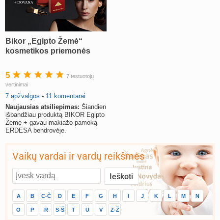
Bikor „Egipto Žemė“
kosmetikos priemonės
5
7 testuotojų
vertinimai
7 apžvalgos
-
11 komentarai
Naujausias atsiliepimas:
Šiandien
išbandžiau produktą BIKOR Egipto
Žemę + gavau makiažo pamoką
ERDESA bendrovėje.
Vaikų vardai ir vardų reikšmės
A
B
C-Č
D
E
F
G
H
I
J
K
L
M
N
O
P
R
S-Š
T
U
V
Z-Ž