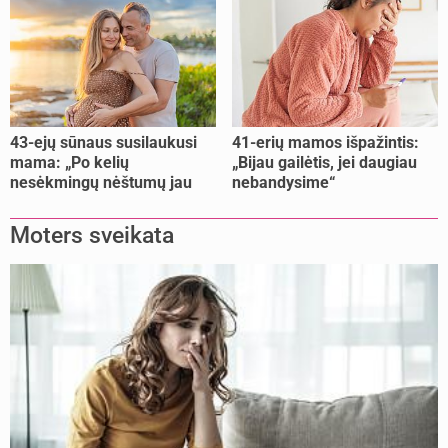
43-ejų sūnaus susilaukusi
41-erių mamos išpažintis:
mama: „Po kelių
„Bijau gailėtis, jei daugiau
nesėkmingų nėštumų jau
nebandysime“
buvome praradę viltį“
Moters sveikata