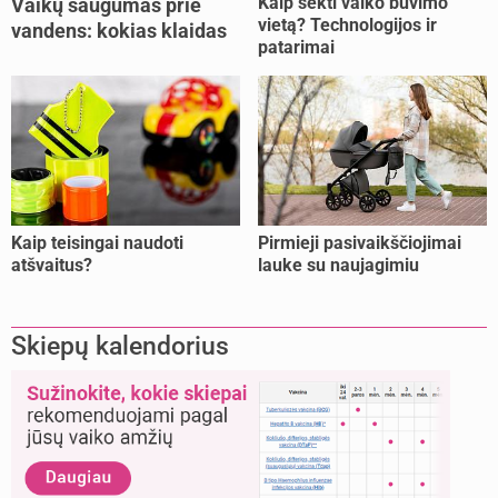
Kaip sekti vaiko buvimo
Vaikų saugumas prie
vietą? Technologijos ir
vandens: kokias klaidas
patarimai
dažniausiai daro tėvai?
Kaip teisingai naudoti
Pirmieji pasivaikščiojimai
atšvaitus?
lauke su naujagimiu
Skiepų kalendorius