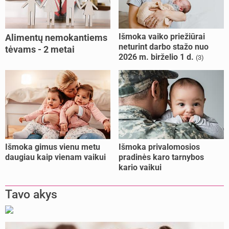
Išmoka vaiko priežiūrai
Alimentų nemokantiems
neturint darbo stažo nuo
tėvams - 2 metai
2026 m. birželio 1 d.
(3)
kalėjimo
Išmoka gimus vienu metu
Išmoka privalomosios
daugiau kaip vienam vaikui
pradinės karo tarnybos
kario vaikui
Tavo akys