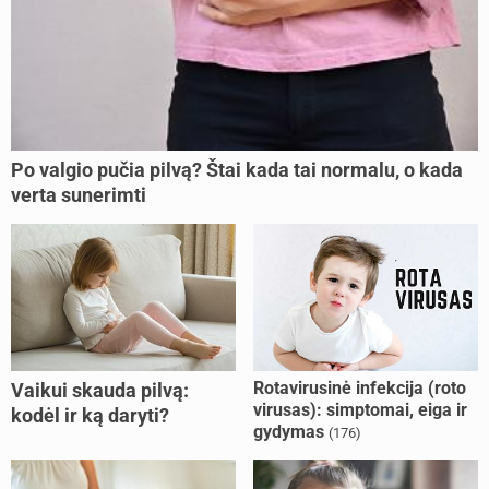
Po valgio pučia pilvą? Štai kada tai normalu, o kada
verta sunerimti
Rotavirusinė infekcija (roto
Vaikui skauda pilvą:
virusas): simptomai, eiga ir
kodėl ir ką daryti?
gydymas
(176)