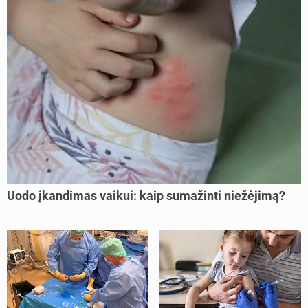
Uodo įkandimas vaikui: kaip sumažinti niežėjimą?