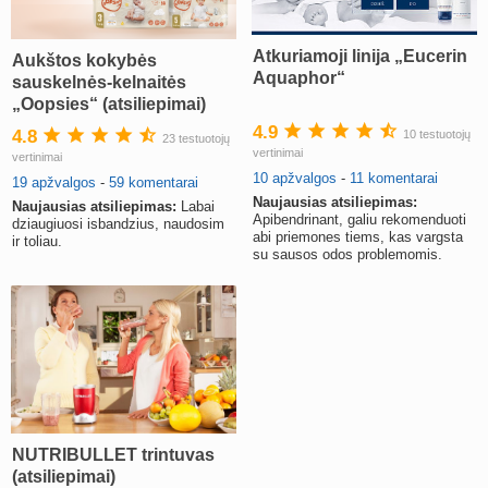
Atkuriamoji linija „Eucerin
Aukštos kokybės
Aquaphor“
sauskelnės-kelnaitės
„Oopsies“ (atsiliepimai)
4.9
4.8
10 testuotojų
23 testuotojų
vertinimai
vertinimai
10 apžvalgos
-
11 komentarai
19 apžvalgos
-
59 komentarai
Naujausias atsiliepimas:
Naujausias atsiliepimas:
Labai
Apibendrinant, galiu rekomenduoti
dziaugiuosi isbandzius, naudosim
abi priemones tiems, kas vargsta
ir toliau.
su sausos odos problemomis.
NUTRIBULLET trintuvas
(atsiliepimai)