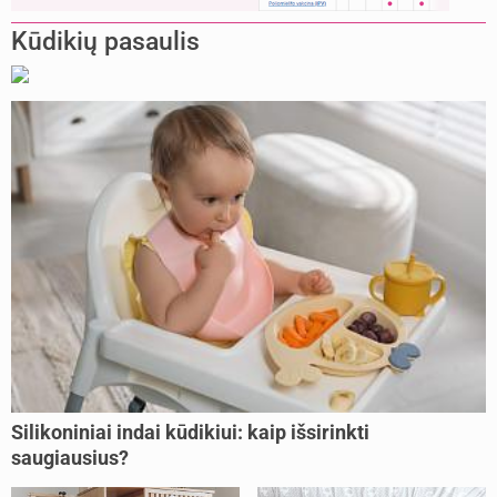
Kūdikių pasaulis
Silikoniniai indai kūdikiui: kaip išsirinkti
saugiausius?