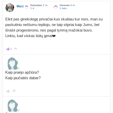
Sebastian
2 m.
Vanessa
4 m.
Marz
1 d.
1 mėn.
Eikit pas ginekologę privačiai kuo skubiau kur nors, man su
paskutiniu neštumu tepliojo, ne taip stipriai kaip Jums, bet
išrašė progesterono, nes pagal tyrimą mažokai buvo.
Linkiu, kad viskas būtų gerai❤️
2
Kaip praėjo apžiūra?
Kaip jaučiatės dabar?