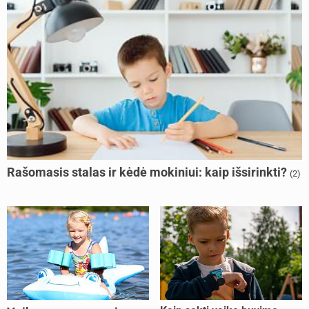
Rašomasis stalas ir kėdė mokiniui: kaip išsirinkti?
(2)