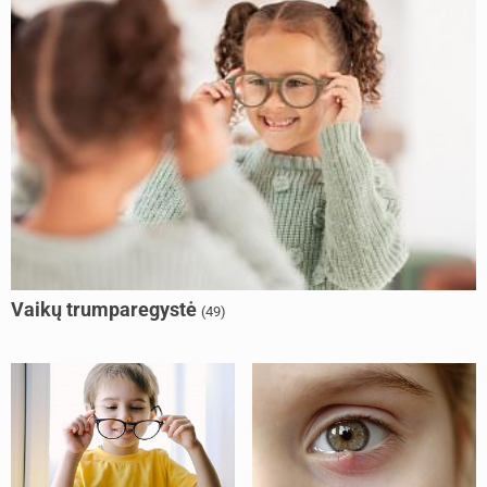
Vaikų trumparegystė
(49)