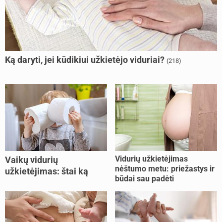
Ką daryti, jei kūdikiui užkietėjo viduriai?
(218)
Vidurių užkietėjimas
Vaikų vidurių
nėštumo metu: priežastys ir
užkietėjimas: štai ką
būdai sau padėti
daryti