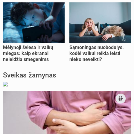
jėgas
Mėlynoji šviesa ir vaikų
Sąmoningas nuobodulys:
miegas: kaip ekranai
kodėl vaikui reikia leisti
neleidžia smegenims
nieko neveikti?
pailsėti?
Sveikas žarnynas