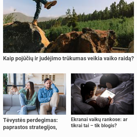
Kaip pojūčių ir judėjimo trūkumas veikia vaiko raidą?
Ekranai vaikų rankose: ar
Tėvystės perdegimas:
tikrai tai – tik blogis?
paprastos strategijos,
padedančios atgauti