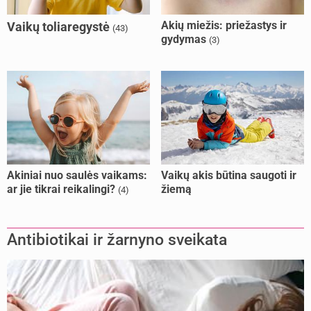
Akių miežis: priežastys ir
Vaikų toliaregystė
(43)
gydymas
(3)
Akiniai nuo saulės vaikams:
Vaikų akis būtina saugoti ir
ar jie tikrai reikalingi?
žiemą
(4)
Antibiotikai ir žarnyno sveikata