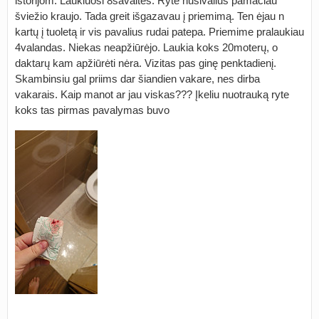
istorijom. Laukiuosi 8savaites. Ryte nusivalius pamačiau
šviežio kraujo. Tada greit išgazavau į priemimą. Ten ėjau n
kartų į tuoletą ir vis pavalius rudai patepa. Priemime pralaukiau
4valandas. Niekas neapžiūrėjo. Laukia koks 20moterų, o
daktarų kam apžiūrėti nėra. Vizitas pas ginę penktadienį.
Skambinsiu gal priims dar šiandien vakare, nes dirba
vakarais. Kaip manot ar jau viskas??? Įkeliu nuotrauką ryte
koks tas pirmas pavalymas buvo