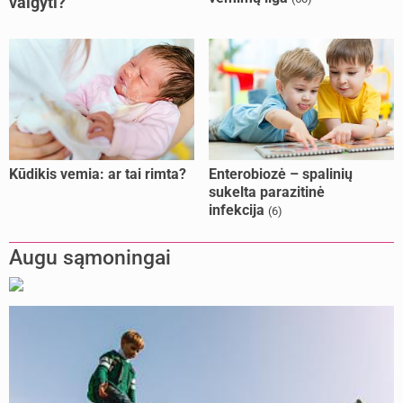
valgyti?
Kūdikis vemia: ar tai rimta?
Enterobiozė – spalinių
sukelta parazitinė
infekcija
(6)
Augu sąmoningai