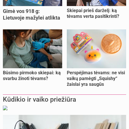
Skiepai prieš darželį: ką
Gimė vos 918 g:
tėvams verta pasitikrinti?
Lietuvoje mažylei atlikta
unikali procedūra
Būsimo pirmoko skiepai: ką
Perspėjimas tėvams: ne visi
svarbu žinoti tėvams?
vaikų pamėgti „Squishy“
žaislai yra saugūs
Kūdikio ir vaiko priežiūra