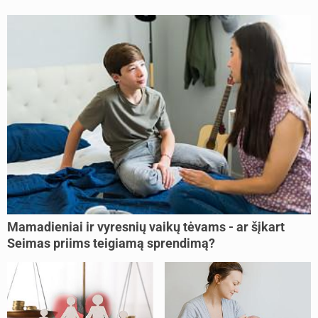
Mamadieniai ir vyresnių vaikų tėvams - ar šįkart
Seimas priims teigiamą sprendimą?