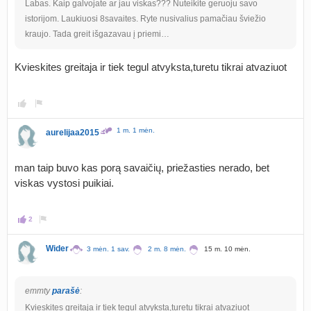
Labas. Kaip galvojate ar jau viskas??? Nuteikite geruoju savo
istorijom. Laukiuosi 8savaites. Ryte nusivalius pamačiau šviežio
kraujo. Tada greit išgazavau į priemi…
Kvieskites greitaja ir tiek tegul atvyksta,turetu tikrai atvaziuot
1 m. 1 mėn.
aurelijaa2015
man taip buvo kas porą savaičių, priežasties nerado, bet
viskas vystosi puikiai.
2
Wider
3 mėn. 1 sav.
2 m. 8 mėn.
15 m. 10 mėn.
emmty
parašė
:
Kvieskites greitaja ir tiek tegul atvyksta,turetu tikrai atvaziuot