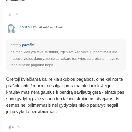
Zhuzhu
Aksel 6 m. 11 mėn.
emmty
parašė
:
na man kiek yra teke susidurti, irgi buvo kad vykau i priemima ir ale
nebuvo vietos daug zmoniu tai vakare issikvieciau greitaja ir nuveze
tada suteike pagalba nepa…
Greitoji kviečiama kai reikia skubios pagalbos, o ne kai norite
prašokti eilę žmonių, nes ilgai jums matote laukti. Jeigu
kraujavimas nėra gausus ir bendrą savijautą gera - einate pas
savo gydytoją. Jie visada turi talonų skubiems atvejams. Iš
esmės nei priimamasis nei gydytojas nieko padaryti negali
jeigu vyksta persileidimas.
6