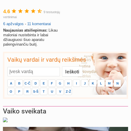
4.6
9 testuotojų
vertinimai
6 apžvalgos
-
11 komentarai
Naujausias atsiliepimas:
Likau
maloniai nustebinta ir labai
džiaugiuosi šiuo aparatu
palengvinančiu buitį.
Vaikų vardai ir vardų reikšmės
A
B
C-Č
D
E
F
G
H
I
J
K
L
M
N
O
P
R
S-Š
T
U
V
Z-Ž
Vaiko sveikata