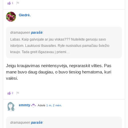
1
Giedrė.
dramaqueen
parašė
:
Labas. Kaip galvojate ar jau viskas??? Nuteikite geruoju savo
istorijom. Laukiuosi 8savaites. Ryte nusivalius pamačiau šviežio
kraujo. Tada greit išgazavau į priemi…
Jeigu kraujavimas neintensyvėja, nepraraskit vilties. Pas
mane buvo daug daugiau, o buvo tiesiog hematoma, kuri
valėsi.
2
emmty
Adelė
1 m. 2 mėn.
dramaqueen
parašė
: