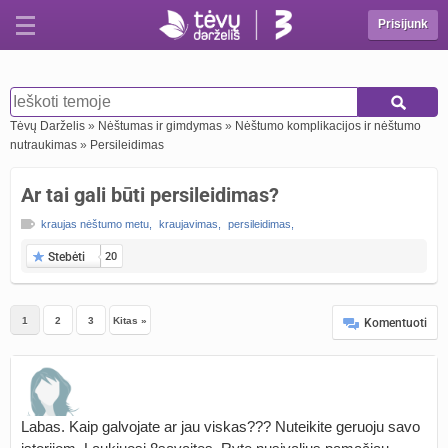
Prisijunk
Tėvų Darželis
»
Nėštumas ir gimdymas
»
Nėštumo komplikacijos ir nėštumo
nutraukimas
»
Persileidimas
Ar tai gali būti persileidimas?
kraujas nėštumo metu
,
kraujavimas
,
persileidimas
,
Stebėti
20
1
2
3
Kitas »
Komentuoti
Labas. Kaip galvojate ar jau viskas??? Nuteikite geruoju savo