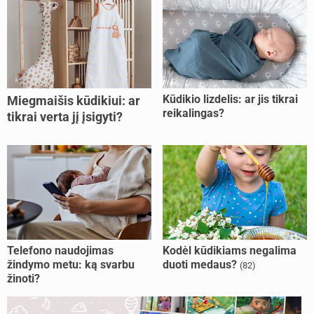
Kūdikio lizdelis: ar jis tikrai
Miegmaišis kūdikiui: ar
reikalingas?
tikrai verta jį įsigyti?
Telefono naudojimas
Kodėl kūdikiams negalima
žindymo metu: ką svarbu
duoti medaus?
(82)
žinoti?