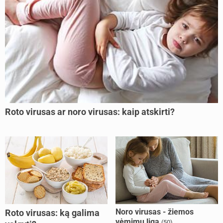
Roto virusas ar noro virusas: kaip atskirti?
Noro virusas - žiemos
Roto virusas: ką galima
vėmimų liga
(50)