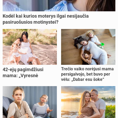
Kodėl kai kurios moterys ilgai nesijaučia
pasiruošusios motinystei?
Trečio vaiko norėjusi mama
42-ejų pagimdžiusi
persigalvojo, bet buvo per
mama: „Vyresnė
vėlu: „Dabar esu šoke“
nėštumą išnešiojau
lengviau“