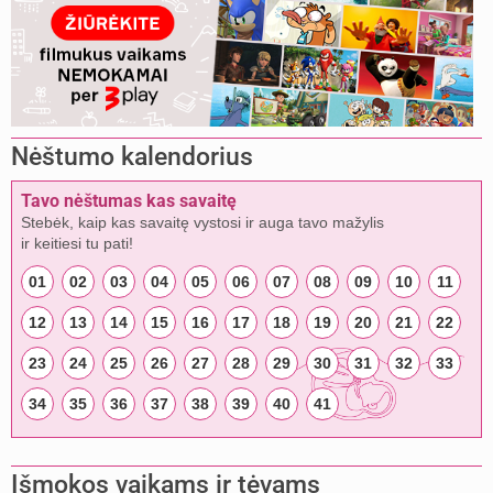
Nėštumo kalendorius
Tavo nėštumas kas savaitę
Stebėk, kaip kas savaitę vystosi ir auga tavo mažylis
ir keitiesi tu pati!
01
02
03
04
05
06
07
08
09
10
11
12
13
14
15
16
17
18
19
20
21
22
23
24
25
26
27
28
29
30
31
32
33
34
35
36
37
38
39
40
41
Išmokos vaikams ir tėvams