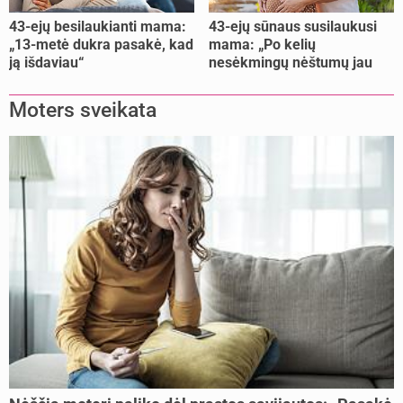
43-ejų besilaukianti mama:
43-ejų sūnaus susilaukusi
„13-metė dukra pasakė, kad
mama: „Po kelių
ją išdaviau“
nesėkmingų nėštumų jau
buvome praradę viltį“
Moters sveikata