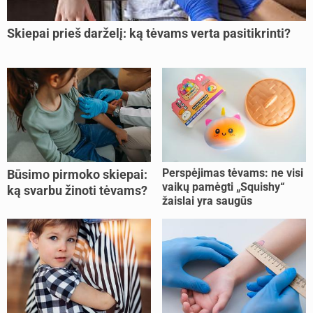
Skiepai prieš darželį: ką tėvams verta pasitikrinti?
Perspėjimas tėvams: ne visi
Būsimo pirmoko skiepai:
vaikų pamėgti „Squishy“
ką svarbu žinoti tėvams?
žaislai yra saugūs