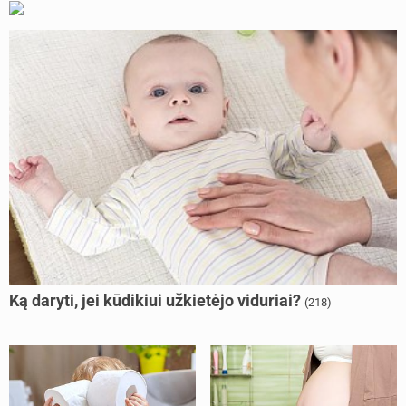
Ką daryti, jei kūdikiui užkietėjo viduriai?
(218)