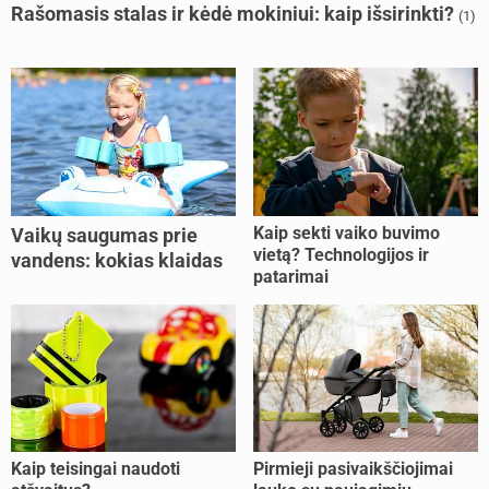
Rašomasis stalas ir kėdė mokiniui: kaip išsirinkti?
(1)
Kaip sekti vaiko buvimo
Vaikų saugumas prie
vietą? Technologijos ir
vandens: kokias klaidas
patarimai
dažniausiai daro tėvai?
Kaip teisingai naudoti
Pirmieji pasivaikščiojimai