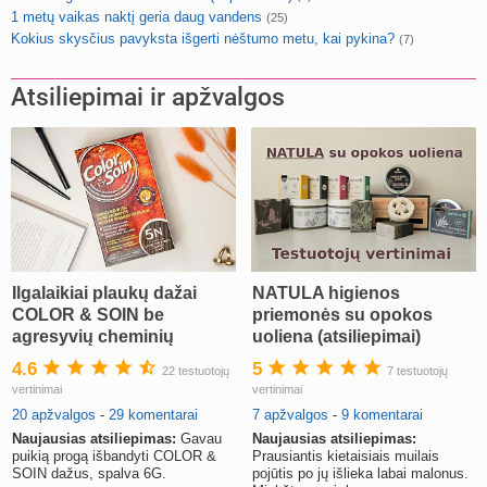
1 metų vaikas naktį geria daug vandens
(25)
Kokius skysčius pavyksta išgerti nėštumo metu, kai pykina?
(7)
Atsiliepimai ir apžvalgos
Ilgalaikiai plaukų dažai
NATULA higienos
COLOR & SOIN be
priemonės su opokos
agresyvių cheminių
uoliena (atsiliepimai)
medžiagų (atsiliepimai)
4.6
5
22 testuotojų
7 testuotojų
vertinimai
vertinimai
20 apžvalgos
-
29 komentarai
7 apžvalgos
-
9 komentarai
Naujausias atsiliepimas:
Gavau
Naujausias atsiliepimas:
puikią progą išbandyti COLOR &
Prausiantis kietaisiais muilais
SOIN dažus, spalva 6G.
pojūtis po jų išlieka labai malonus.