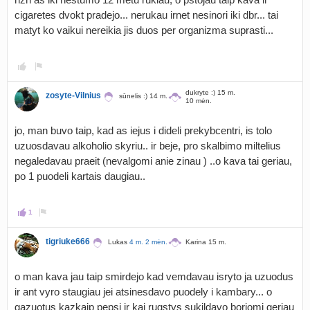
cigaretes dvokt pradejo... nerukau irnet nesinori iki dbr... tai
matyt ko vaikui nereikia jis duos per organizma suprasti...
dukryte :) 15 m.
zosyte-Vilnius
sūnelis :) 14 m.
10 mėn.
jo, man buvo taip, kad as iejus i dideli prekybcentri, is tolo
uzuosdavau alkoholio skyriu.. ir beje, pro skalbimo miltelius
negaledavau praeit (nevalgomi anie zinau ) ..o kava tai geriau,
po 1 puodeli kartais daugiau..
1
tigriuke666
Lukas
4 m. 2 mėn.
Karina 15 m.
o man kava jau taip smirdejo kad vemdavau isryto ja uzuodus
ir ant vyro staugiau jei atsinesdavo puodely i kambary... o
gazuotus kazkaip pepsi ir kai rugstys sukildavo borjomi geriau