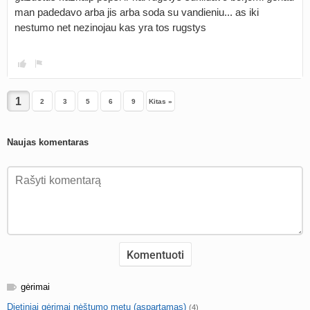
man padedavo arba jis arba soda su vandieniu... as iki
nestumo net nezinojau kas yra tos rugstys
2
3
5
6
9
Kitas »
Naujas komentaras
gėrimai
Dietiniai gėrimai nėštumo metu (aspartamas)
(4)