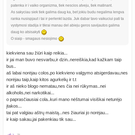
patenka ir i vaiko organizma, tiek nescios atveju, tiek matinant.
As sakyciau siek tiek galima daug ka, bet jokiu budu negalima lengva
ranka nusispjaut i tai ir perlenkt lazda. Juk dabar tavo vaikuciui pati ta
vystymosi stadija ir tikrai manau del abieju geros savijautos galima
daug ko atsisakyti
O siaip - smagaus nesiojimo
kiekviena sau žiūri kaip reikia...
ir jai man buvo nesvarbu,ir dzin..nereiškia,kad kažkam taip
bus..
aš labai norėjau colos,po kiekvieno valgymo atsigerdavau,nes
norėjau taip,kaip kitos agurkelių ir t.t
ir aš nieko blogo nematau,nes čia nei rūkymas..nei
alkoholis,nei narkotikai...
o paprasčiausiai cola..kuri mano nėštumai visiškai neturėjo
įtakos...
tai pat valgiau aštrų maistą...nes žiauriai jo norėjau...
ir kaip sakau,jai pakenkiau tik sau...
2