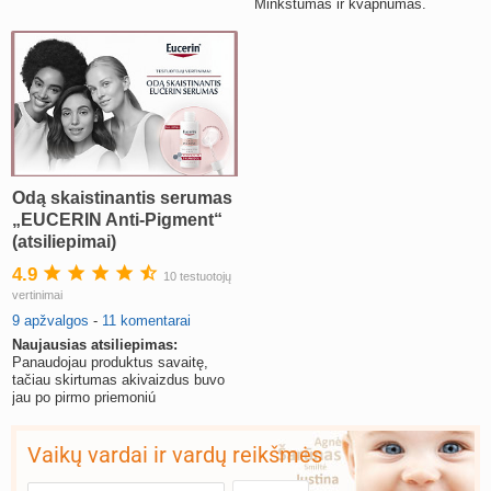
Minkštumas ir kvapnumas.
Odą skaistinantis serumas
„EUCERIN Anti-Pigment“
(atsiliepimai)
4.9
10 testuotojų
vertinimai
9 apžvalgos
-
11 komentarai
Naujausias atsiliepimas:
Panaudojau produktus savaitę,
tačiau skirtumas akivaizdus buvo
jau po pirmo priemoniú
panaudojimo.
Vaikų vardai ir vardų reikšmės