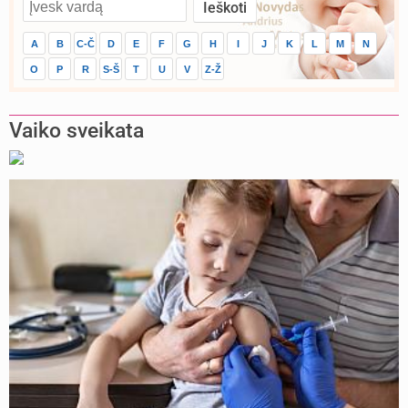
A
B
C-Č
D
E
F
G
H
I
J
K
L
M
N
O
P
R
S-Š
T
U
V
Z-Ž
Vaiko sveikata