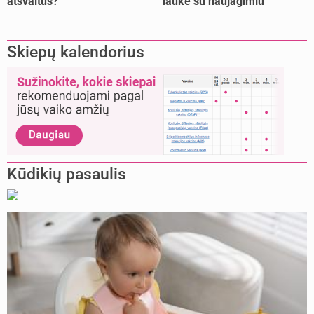
atšvaitus?
lauke su naujagimiu
Skiepų kalendorius
Kūdikių pasaulis