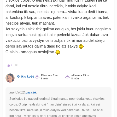
visokios colos. O taip neatsakingai "man dzin" ziureti i tai ka
darai, kai esi nescia tikrai nereikia, ir tokio dalyko kad
pakenkiau tik sau, nesciai irgi nera... viska ka tu dedi i burna,
ar kaskaip kitaip ant saves, patenka ir i vaiko organizma, tiek
nescios atveju, tiek matinant.
As sakyciau siek tiek galima daug ka, bet jokiu budu negalima
lengva ranka nusispjaut i tai ir perlenkt lazda. Juk dabar tavo
vaikuciui pati ta vystymosi stadija ir tikrai manau del abieju
geros savijautos galima daug ko atsisakyti
O siaip - smagaus nesiojimo
4
Elizabeta 7 m.
♥Zarina♥ 15 m.
Grikių košė
8 mėn.
8 mėn.
Ingrida012
parašė
:
Sveikatos tie gazuoti gerimai tikrai manau neprideda, ypac visokios
colos. O taip neatsakingai "man dzin" ziureti i tai ka darai, kai esi
nescia tikrai nereikia, ir tokio dalyko kad pakenkiau tik sau, nesciai
irgi nera... viska ka tu dedi i burna, ar kaskaip kitaip ant saves,