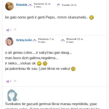
Samanta 11 m.
Rūtelėlė
Kamilis 14 m.
1 mėn.
be galo norisi gerti ir gerti Pepsi.. mmm skanumelis..
1
Elizabeta 7 m.
♥Zarina♥ 15 m.
Grikių košė
8 mėn.
8 mėn.
o aš geriau colos....ir sakyčiau gan daug...
man buvo dzin galima,negalima...
ir nieko....viskas ok
jai pakenkiau tik sau :),bet tikrai ne vaikui
6
Sveikatos tie gazuoti gerimai tikrai manau neprideda, ypac