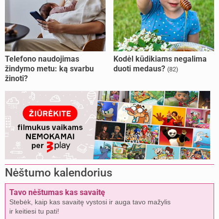
Telefono naudojimas
Kodėl kūdikiams negalima
žindymo metu: ką svarbu
duoti medaus?
(82)
žinoti?
Nėštumo kalendorius
Tavo nėštumas kas savaitę
Stebėk, kaip kas savaitę vystosi ir auga tavo mažylis
ir keitiesi tu pati!