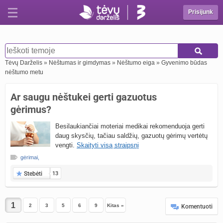
Prisijunk
Tėvų Darželis
»
Nėštumas ir gimdymas
»
Nėštumo eiga
»
Gyvenimo būdas
nėštumo metu
Ar saugu nėštukei gerti gazuotus
gėrimus?
Besilaukiančiai moteriai medikai rekomenduoja gerti
daug skysčių, tačiau saldžių, gazuotų gėrimų vertėtų
vengti.
Skaityti visą straipsnį
gėrimai
,
Stebėti
13
2
3
5
6
9
Kitas »
Komentuoti