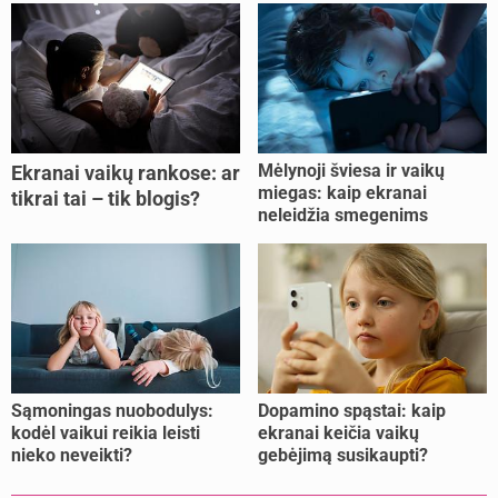
Mėlynoji šviesa ir vaikų
Ekranai vaikų rankose: ar
miegas: kaip ekranai
tikrai tai – tik blogis?
neleidžia smegenims
pailsėti?
Sąmoningas nuobodulys:
Dopamino spąstai: kaip
kodėl vaikui reikia leisti
ekranai keičia vaikų
nieko neveikti?
gebėjimą susikaupti?