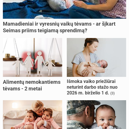
Mamadieniai ir vyresnių vaikų tėvams - ar šįkart
Seimas priims teigiamą sprendimą?
Išmoka vaiko priežiūrai
Alimentų nemokantiems
neturint darbo stažo nuo
tėvams - 2 metai
2026 m. birželio 1 d.
(3)
kalėjimo