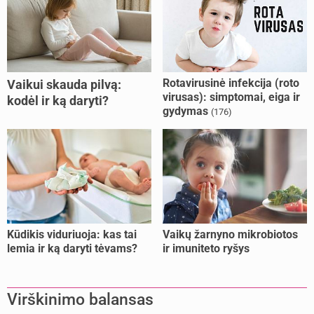
Rotavirusinė infekcija (roto
Vaikui skauda pilvą:
virusas): simptomai, eiga ir
kodėl ir ką daryti?
gydymas
(176)
Kūdikis viduriuoja: kas tai
Vaikų žarnyno mikrobiotos
lemia ir ką daryti tėvams?
ir imuniteto ryšys
Virškinimo balansas