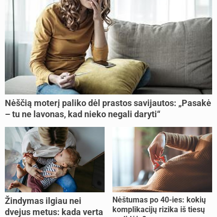
Nėščią moterį paliko dėl prastos savijautos: „Pasakė
– tu ne lavonas, kad nieko negali daryti“
Nėštumas po 40-ies: kokių
Žindymas ilgiau nei
komplikacijų rizika iš tiesų
dvejus metus: kada verta