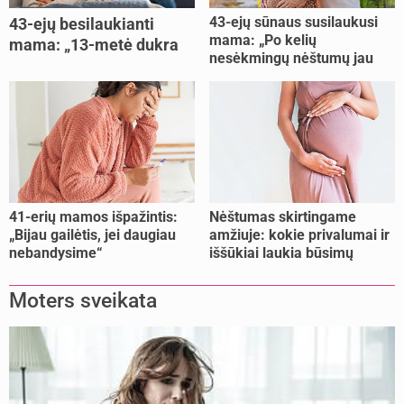
43-ejų sūnaus susilaukusi
43-ejų besilaukianti
mama: „Po kelių
mama: „13-metė dukra
nesėkmingų nėštumų jau
pasakė, kad ją išdaviau“
buvome praradę viltį“
41-erių mamos išpažintis:
Nėštumas skirtingame
„Bijau gailėtis, jei daugiau
amžiuje: kokie privalumai ir
nebandysime“
iššūkiai laukia būsimų
mamų?
Moters sveikata