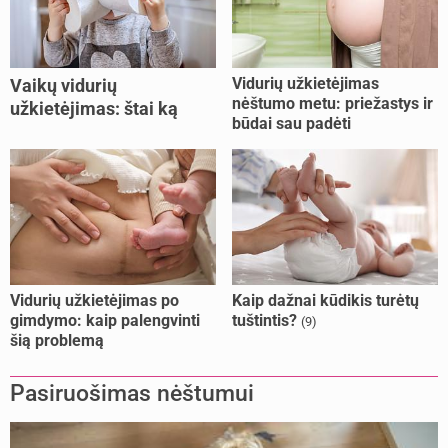
Vidurių užkietėjimas
Vaikų vidurių
nėštumo metu: priežastys ir
užkietėjimas: štai ką
būdai sau padėti
daryti
Vidurių užkietėjimas po
Kaip dažnai kūdikis turėtų
gimdymo: kaip palengvinti
tuštintis?
(9)
šią problemą
Pasiruošimas nėštumui