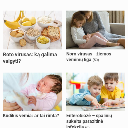
Noro virusas - žiemos
Roto virusas: ką galima
vėmimų liga
(50)
valgyti?
Kūdikis vemia: ar tai rimta?
Enterobiozė – spalinių
sukelta parazitinė
infekcija
(6)