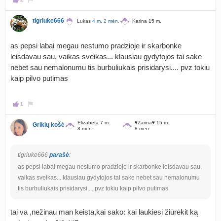
tigriuke666
Lukas
4 m. 2 mėn.
Karina 15 m.
as pepsi labai megau nestumo pradzioje ir skarbonke
leisdavau sau, vaikas sveikas... klausiau gydytojos tai sake
nebet sau nemalonumu tis burbuliukais prisidarysi.... pvz tokiu
kaip pilvo putimas
1
Elizabeta 7 m.
♥Zarina♥ 15 m.
Grikių košė
8 mėn.
8 mėn.
tigriuke666
parašė
:
as pepsi labai megau nestumo pradzioje ir skarbonke leisdavau sau,
vaikas sveikas... klausiau gydytojos tai sake nebet sau nemalonumu
tis burbuliukais prisidarysi.... pvz tokiu kaip pilvo putimas
tai va ,nežinau man keista,kai sako: kai laukiesi žiūrėkit ką