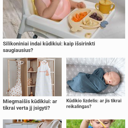
Silikoniniai indai kūdikiui: kaip išsirinkti
saugiausius?
Kūdikio lizdelis: ar jis tikrai
Miegmaišis kūdikiui: ar
reikalingas?
tikrai verta jį įsigyti?