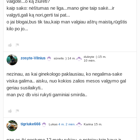
valgote...o ką žiūrėti?
kaip sako: nėštumas ne liga...mano gine taip sakė...ir
valgyti,gali ką nori,gerti tai pat...
o jai blogai,bus tik tau,kaip man valgiau aštrų maistą,rūgštis
kilo po jo...
dukryte :) 15 m.
zosyte-Vilnius
sūnelis :) 14 m.
10 mėn.
nezinau, as kai ginekologo paklausiau, ko negalima-sake
viska galima.. aisku, nuo kokios zalios mesos valgymo gal
geriau susilaikyti..
man pvz db visi rukyti gaminiai smirda..
tigriuke666
Lukas
4 m. 2 mėn.
Karina 15 m.
nzn as iki nestumo 12 metu rukiau, o pstojau taip kava ir