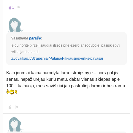
1
Rasimiene
parašė
:
jeigu norite birželį saugiai ilsėtis prie ežero ar sodyboje, pasiskiepyti
reikia jau balandį.
tavovaikas.lt/Straipsniai/Pataria/Pik-iausios-erk-s-pavasar
Kaip įdomiai kaina nurodyta tame straipsnyje... nors gal jis
senas, nepažiūrėjau kurių metų, dabar vienas skiepas apie
100 lt kainuoja, mes saviškiui jau paskutinį darom ir bus ramu