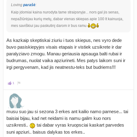
Loving
parašė
:
Kaip įdomiai kaina nurodyta tame straipsnyje... nors gal jis senas,
nepažiūrėjau kurių metų, dabar vienas skiepas apie 100 lt kainuoja,
mes saviškiui jau paskutinį darom ir bus ramu
As kazkaip skeptiskai ziuriu i tuos skiepus, nes vyro dede
buvo pasiskiepyjes visais etapais ir vistiek uzsikrete ir dar
paralyziavo zmogu. Manau geriausia apsauga balti rubai ir
budrumas, nuolat vaika apziurineti. Mes patys laikom suni ir
irgi pergyvenam, kad jis neatnestu-teks but budriems!!!
1
musu suo jau si sezona 3 erkes ant kailio namo parnese... tai
baisiai bijau, kad net neidami is namu galim kuo nors
uzsikresti..
tai dabar vyras kruopsciai kaskart parvedes
suni apziuri.. baisus dalykas tos erkes..