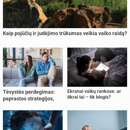
Kaip pojūčių ir judėjimo trūkumas veikia vaiko raidą?
Ekranai vaikų rankose: ar
Tėvystės perdegimas:
tikrai tai – tik blogis?
paprastos strategijos,
padedančios atgauti
jėgas