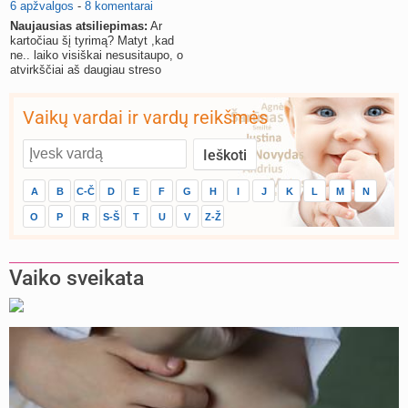
6 apžvalgos
-
8 komentarai
Naujausias atsiliepimas:
Ar
kartočiau šį tyrimą? Matyt ,kad
ne.. laiko visiškai nesusitaupo, o
atvirkščiai aš daugiau streso
gavau.
Vaikų vardai ir vardų reikšmės
A
B
C-Č
D
E
F
G
H
I
J
K
L
M
N
O
P
R
S-Š
T
U
V
Z-Ž
Vaiko sveikata