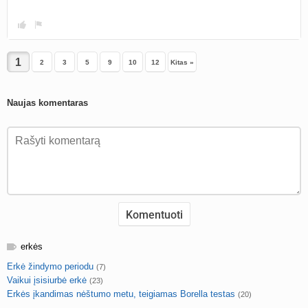
2
3
5
9
10
12
Kitas »
Naujas komentaras
erkės
Erkė žindymo periodu
(7)
Vaikui įsisiurbė erkė
(23)
Erkės įkandimas nėštumo metu, teigiamas Borella testas
(20)