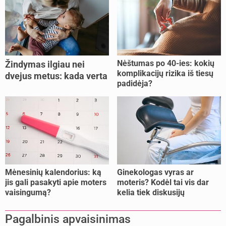
Nėštumas po 40-ies: kokių
Žindymas ilgiau nei
komplikacijų rizika iš tiesų
dvejus metus: kada verta
padidėja?
tęsti, o kada metas
nujunkyti?
Mėnesinių kalendorius: ką
Ginekologas vyras ar
jis gali pasakyti apie moters
moteris? Kodėl tai vis dar
vaisingumą?
kelia tiek diskusijų
Pagalbinis apvaisinimas