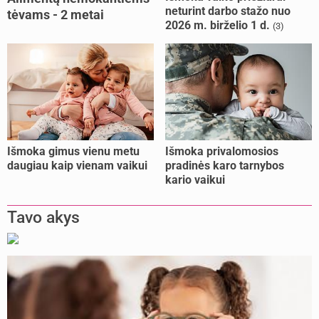
neturint darbo stažo nuo
tėvams - 2 metai
2026 m. birželio 1 d.
(3)
kalėjimo
Išmoka gimus vienu metu
Išmoka privalomosios
daugiau kaip vienam vaikui
pradinės karo tarnybos
kario vaikui
Tavo akys