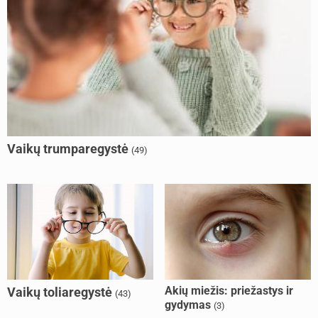
Vaikų trumparegystė
(49)
Akių miežis: priežastys ir
Vaikų toliaregystė
(43)
gydymas
(3)