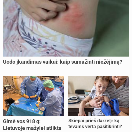
Uodo įkandimas vaikui: kaip sumažinti niežėjimą?
Skiepai prieš darželį: ką
Gimė vos 918 g:
tėvams verta pasitikrinti?
Lietuvoje mažylei atlikta