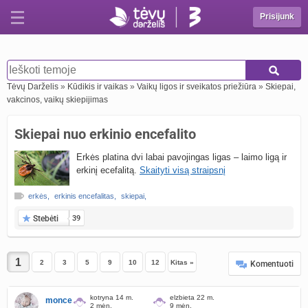
Prisijunk
Tėvų Darželis
»
Kūdikis ir vaikas
»
Vaikų ligos ir sveikatos priežiūra
»
Skiepai,
vakcinos, vaikų skiepijimas
Skiepai nuo erkinio encefalito
Erkės platina dvi labai pavojingas ligas – laimo ligą ir
erkinį ecefalitą.
Skaityti visą straipsnį
erkės
,
erkinis encefalitas
,
skiepai
,
Stebėti
39
2
3
5
9
10
12
Kitas »
Komentuoti
kotryna 14 m.
elzbieta 22 m.
monce
2 mėn.
9 mėn.