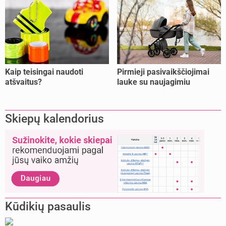
Kaip teisingai naudoti
Pirmieji pasivaikščiojimai
atšvaitus?
lauke su naujagimiu
Skiepų kalendorius
Kūdikių pasaulis