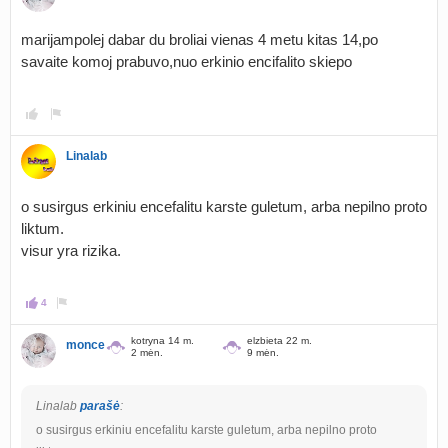
marijampolej dabar du broliai vienas 4 metu kitas 14,po
savaite komoj prabuvo,nuo erkinio encifalito skiepo
Linalab
o susirgus erkiniu encefalitu karste guletum, arba nepilno proto
liktum.
visur yra rizika.
4
kotryna 14 m.
elzbieta 22 m.
monce
2 mėn.
9 mėn.
Linalab
parašė
:
o susirgus erkiniu encefalitu karste guletum, arba nepilno proto