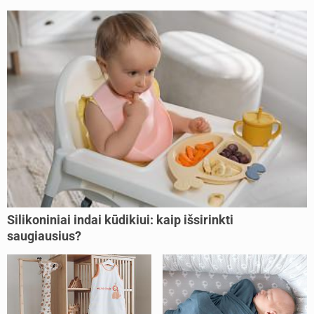
Silikoniniai indai kūdikiui: kaip išsirinkti
saugiausius?