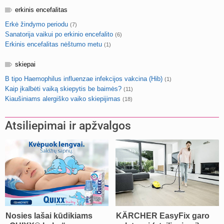
erkinis encefalitas
Erkė žindymo periodu
(7)
Sanatorija vaikui po erkinio encefalito
(6)
Erkinis encefalitas nėštumo metu
(1)
skiepai
B tipo Haemophilus influenzae infekcijos vakcina (Hib)
(1)
Kaip įkalbėti vaiką skiepytis be baimės?
(11)
Kiaušiniams alergiško vaiko skiepijimas
(18)
Atsiliepimai ir apžvalgos
Nosies lašai kūdikiams
KÄRCHER EasyFix garo