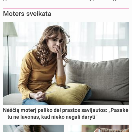
buvome praradę viltį“
Moters sveikata
Nėščią moterį paliko dėl prastos savijautos: „Pasakė
– tu ne lavonas, kad nieko negali daryti“