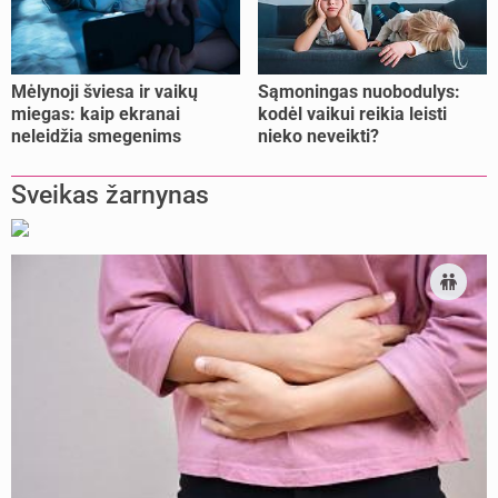
Mėlynoji šviesa ir vaikų
Sąmoningas nuobodulys:
miegas: kaip ekranai
kodėl vaikui reikia leisti
neleidžia smegenims
nieko neveikti?
pailsėti?
Sveikas žarnynas