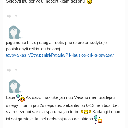
Skiepyti jau per velu..nebent kitam sezonui
5 mėn.
jeigu norite birželį saugiai ilsėtis prie ežero ar sodyboje,
pasiskiepyti reikia jau balandį.
tavovaikas.lt/Straipsniai/Pataria/Pik-iausios-erk-s-pavasar
Laba
As savo maziuke jau nuo Vasario men pradejau
skiepyti, turim jau 2skiepukus, sekantis po 6-12men bus, bet
siam sezonui sake atsparuma jau turim
Kadangi bunam
istisai gamtoje, tai net nedvejojau as del skiepo