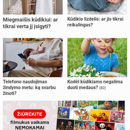
Kūdikio lizdelis: ar jis tikrai
Miegmaišis kūdikiui: ar
reikalingas?
tikrai verta jį įsigyti?
Telefono naudojimas
Kodėl kūdikiams negalima
žindymo metu: ką svarbu
duoti medaus?
(82)
žinoti?