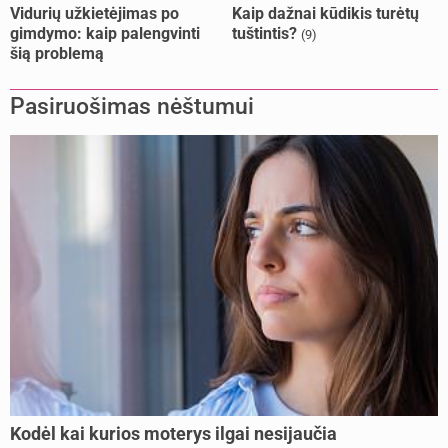
Vidurių užkietėjimas po
Kaip dažnai kūdikis turėtų
gimdymo: kaip palengvinti
tuštintis?
(9)
šią problemą
Pasiruošimas nėštumui
Kodėl kai kurios moterys ilgai nesijaučia