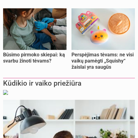
unikali procedūra
Būsimo pirmoko skiepai: ką
Perspėjimas tėvams: ne visi
svarbu žinoti tėvams?
vaikų pamėgti „Squishy“
žaislai yra saugūs
Kūdikio ir vaiko priežiūra