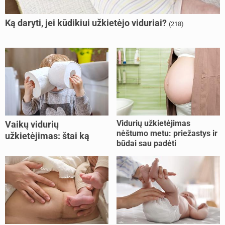
Ką daryti, jei kūdikiui užkietėjo viduriai?
(218)
Vidurių užkietėjimas
Vaikų vidurių
nėštumo metu: priežastys ir
užkietėjimas: štai ką
būdai sau padėti
daryti