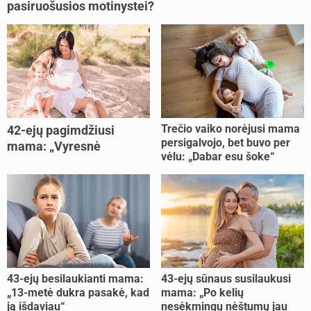
pasiruošusios motinystei?
Trečio vaiko norėjusi mama
42-ejų pagimdžiusi
persigalvojo, bet buvo per
mama: „Vyresnė
vėlu: „Dabar esu šoke“
nėštumą išnešiojau
lengviau“
43-ejų besilaukianti mama:
43-ejų sūnaus susilaukusi
„13-metė dukra pasakė, kad
mama: „Po kelių
ją išdaviau“
nesėkmingų nėštumų jau