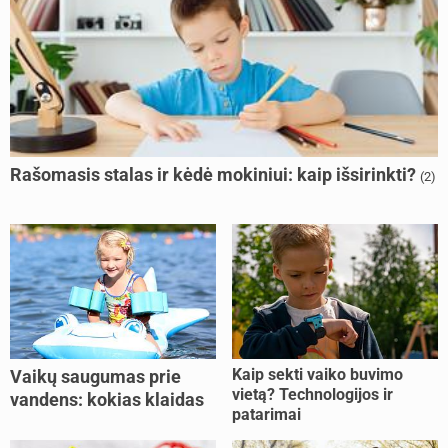
Rašomasis stalas ir kėdė mokiniui: kaip išsirinkti?
(2)
Kaip sekti vaiko buvimo
Vaikų saugumas prie
vietą? Technologijos ir
vandens: kokias klaidas
patarimai
dažniausiai daro tėvai?