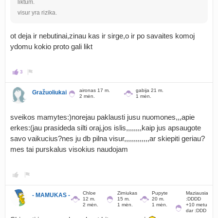
liktum.
visur yra rizika.
ot deja ir nebutinai,zinau kas ir sirge,o ir po savaites komoj
ydomu kokio proto gali likt
3
aironas 17 m.
gabija 21 m.
Gražuoliukai
2 mėn.
1 mėn.
sveikos mamytes:)norejau paklausti jusu nuomones,,,apie
erkes:(jau prasideda silti oraj,jos islis,,,,,,,,kaip jus apsaugote
savo vaikucius?nes ju db pilna visur,,,,,,,,,,,,,ar skiepiti geriau?
mes tai purskalus visokius naudojam
Chloe
Zirniukas
Pupyte
Maziausias
- MAMUKAS -
12 m.
15 m.
20 m.
:DDDD
2 mėn.
1 mėn.
1 mėn.
+10 metu
dar :DDD
39 m.