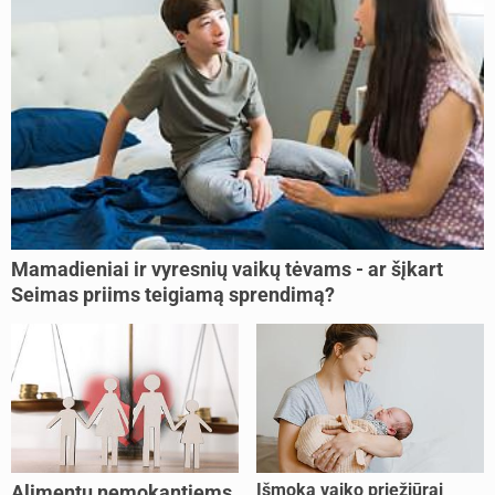
Mamadieniai ir vyresnių vaikų tėvams - ar šįkart
Seimas priims teigiamą sprendimą?
Išmoka vaiko priežiūrai
Alimentų nemokantiems