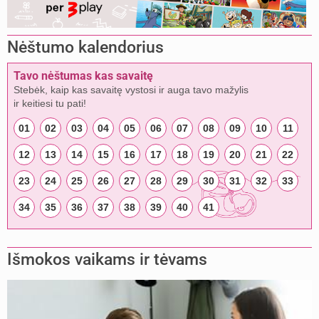
Nėštumo kalendorius
Tavo nėštumas kas savaitę
Stebėk, kaip kas savaitę vystosi ir auga tavo mažylis
ir keitiesi tu pati!
01
02
03
04
05
06
07
08
09
10
11
12
13
14
15
16
17
18
19
20
21
22
23
24
25
26
27
28
29
30
31
32
33
34
35
36
37
38
39
40
41
Išmokos vaikams ir tėvams