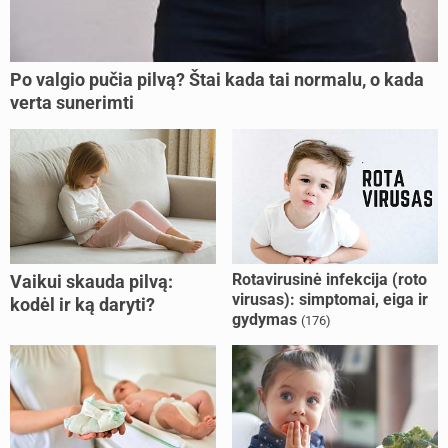
Po valgio pučia pilvą? Štai kada tai normalu, o kada
verta sunerimti
Rotavirusinė infekcija (roto
Vaikui skauda pilvą:
virusas): simptomai, eiga ir
kodėl ir ką daryti?
gydymas
(176)