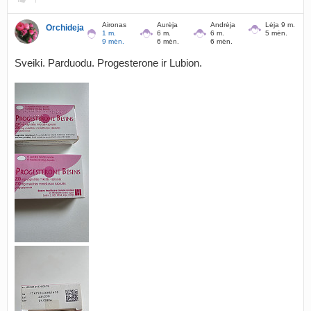
Aironas
Aurėja
Andrėja
Lėja 9 m.
Orchideja
1 m.
6 m.
6 m.
5 mėn.
9 mėn.
6 mėn.
6 mėn.
Sveiki. Parduodu. Progesterone ir Lubion.