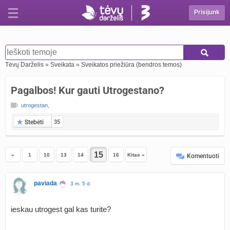
Prisijunk
Tėvų Darželis
»
Sveikata
»
Sveikatos priežiūra (bendros temos)
Pagalbos! Kur gauti Utrogestano?
utrogestan
,
Stebėti
35
«
1
10
13
14
16
Kitas »
Komentuoti
paviada
3 m. 5 d.
ieskau utrogest gal kas turite?