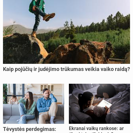
Kaip pojūčių ir judėjimo trūkumas veikia vaiko raidą?
Ekranai vaikų rankose: ar
Tėvystės perdegimas: