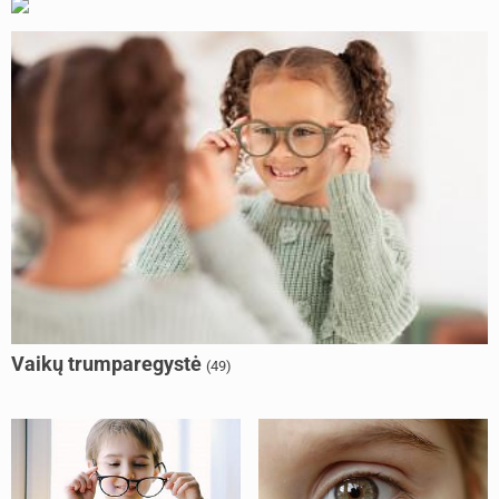
Vaikų trumparegystė
(49)