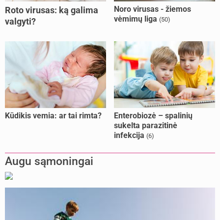
Noro virusas - žiemos
Roto virusas: ką galima
vėmimų liga
(50)
valgyti?
Kūdikis vemia: ar tai rimta?
Enterobiozė – spalinių
sukelta parazitinė
infekcija
(6)
Augu sąmoningai