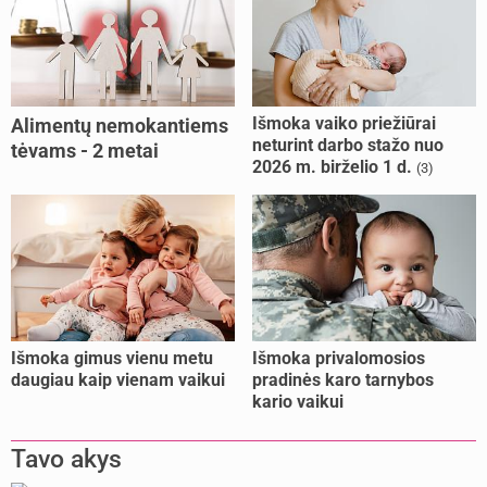
Išmoka vaiko priežiūrai
Alimentų nemokantiems
neturint darbo stažo nuo
tėvams - 2 metai
2026 m. birželio 1 d.
(3)
kalėjimo
Išmoka gimus vienu metu
Išmoka privalomosios
daugiau kaip vienam vaikui
pradinės karo tarnybos
kario vaikui
Tavo akys