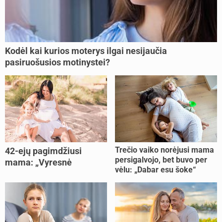
Kodėl kai kurios moterys ilgai nesijaučia
pasiruošusios motinystei?
Trečio vaiko norėjusi mama
42-ejų pagimdžiusi
persigalvojo, bet buvo per
mama: „Vyresnė
vėlu: „Dabar esu šoke“
nėštumą išnešiojau
lengviau“