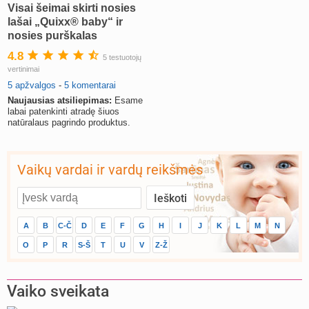
Visai šeimai skirti nosies
lašai „Quixx® baby“ ir
nosies purškalas
„Quixx®“
4.8
5 testuotojų
vertinimai
5 apžvalgos
-
5 komentarai
Naujausias atsiliepimas:
Esame
labai patenkinti atradę šiuos
natūralaus pagrindo produktus.
Vaikų vardai ir vardų reikšmės
A
B
C-Č
D
E
F
G
H
I
J
K
L
M
N
O
P
R
S-Š
T
U
V
Z-Ž
Vaiko sveikata