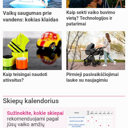
Kaip sekti vaiko buvimo
Vaikų saugumas prie
vietą? Technologijos ir
vandens: kokias klaidas
patarimai
dažniausiai daro tėvai?
Kaip teisingai naudoti
Pirmieji pasivaikščiojimai
atšvaitus?
lauke su naujagimiu
Skiepų kalendorius