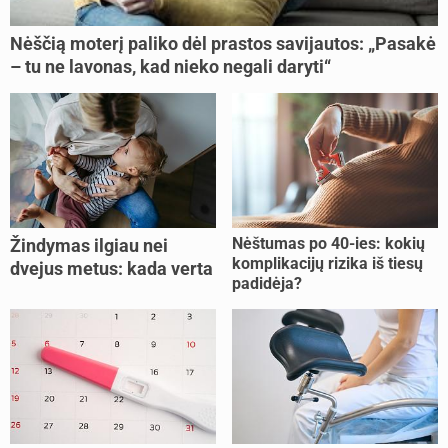
Nėščią moterį paliko dėl prastos savijautos: „Pasakė
– tu ne lavonas, kad nieko negali daryti“
Nėštumas po 40-ies: kokių
Žindymas ilgiau nei
komplikacijų rizika iš tiesų
dvejus metus: kada verta
padidėja?
tęsti, o kada metas
nujunkyti?