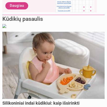
Kūdikių pasaulis
Silikoniniai indai kūdikiui: kaip išsirinkti