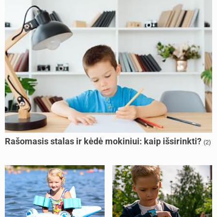
Rašomasis stalas ir kėdė mokiniui: kaip išsirinkti?
(2)