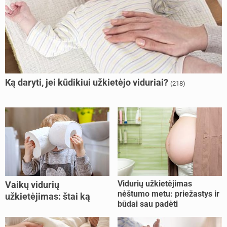
Ką daryti, jei kūdikiui užkietėjo viduriai?
(218)
Vidurių užkietėjimas
Vaikų vidurių
nėštumo metu: priežastys ir
užkietėjimas: štai ką
būdai sau padėti
daryti