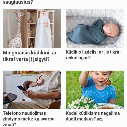
saugiausius?
Kūdikio lizdelis: ar jis tikrai
Miegmaišis kūdikiui: ar
reikalingas?
tikrai verta jį įsigyti?
Telefono naudojimas
Kodėl kūdikiams negalima
žindymo metu: ką svarbu
duoti medaus?
(82)
žinoti?