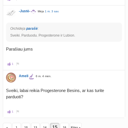
-Justė-
Mėja
1 m. 3 sav.
Orchideja
parašė
:
Sveiki. Parduodu. Progesterone ir Lubion.
Parašiau jums
1
Ameli
6 m. 4 mėn.
Sveiki, labai reikia Progesterone Besins, ar kas turite
parduoti?
1
«
1
10
13
14
16
Kitas »