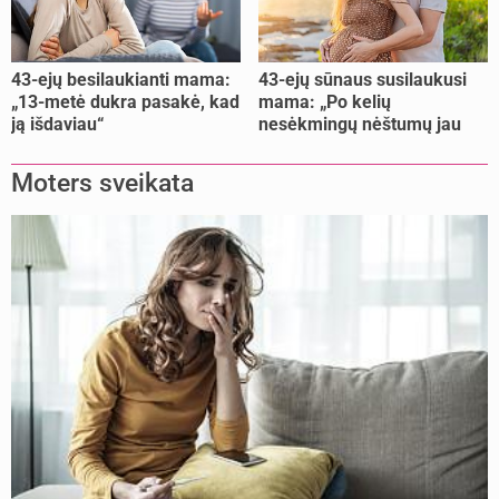
43-ejų besilaukianti mama:
43-ejų sūnaus susilaukusi
„13-metė dukra pasakė, kad
mama: „Po kelių
ją išdaviau“
nesėkmingų nėštumų jau
buvome praradę viltį“
Moters sveikata