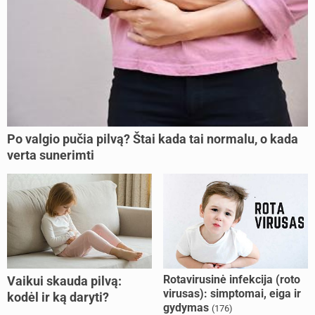
Po valgio pučia pilvą? Štai kada tai normalu, o kada
verta sunerimti
Rotavirusinė infekcija (roto
Vaikui skauda pilvą:
virusas): simptomai, eiga ir
kodėl ir ką daryti?
gydymas
(176)