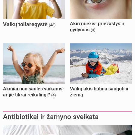
Akių miežis: priežastys ir
Vaikų toliaregystė
(43)
gydymas
(3)
Akiniai nuo saulės vaikams:
Vaikų akis būtina saugoti ir
ar jie tikrai reikalingi?
žiemą
(4)
Antibiotikai ir žarnyno sveikata