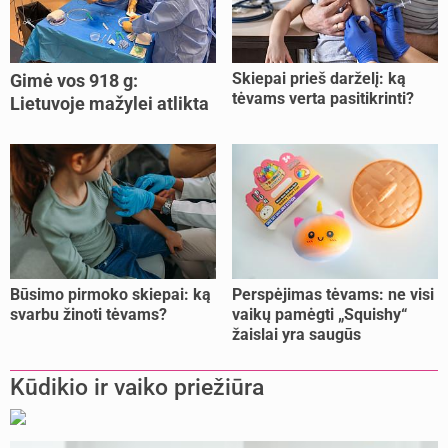
Skiepai prieš darželį: ką
Gimė vos 918 g:
tėvams verta pasitikrinti?
Lietuvoje mažylei atlikta
unikali procedūra
Būsimo pirmoko skiepai: ką
Perspėjimas tėvams: ne visi
svarbu žinoti tėvams?
vaikų pamėgti „Squishy“
žaislai yra saugūs
Kūdikio ir vaiko priežiūra