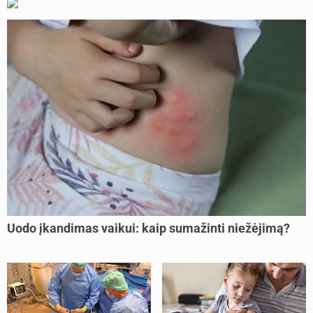
Uodo įkandimas vaikui: kaip sumažinti niežėjimą?