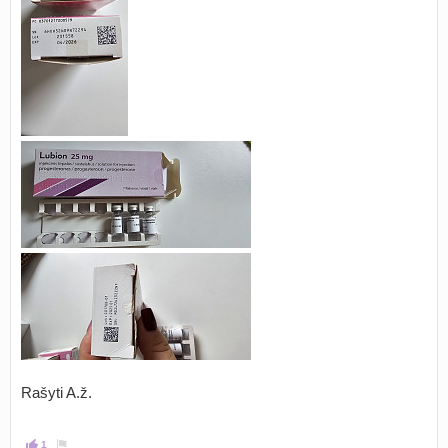
Rašyti A.ž.
1