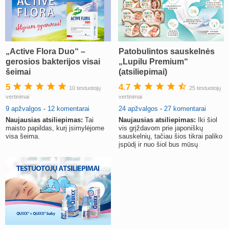
„Active Flora Duo“ –
Patobulintos sauskelnės
gerosios bakterijos visai
„Lupilu Premium“
šeimai
(atsiliepimai)
5
4.7
10 testuotojų
25 testuotojų
vertinimai
vertinimai
9 apžvalgos
-
12 komentarai
24 apžvalgos
-
27 komentarai
Naujausias atsiliepimas:
Tai
Naujausias atsiliepimas:
Iki šiol
maisto papildas, kurį įsimylėjome
vis grįždavom prie japoniškų
visa šeima.
sauskelnių, tačiau šios tikrai paliko
įspūdį ir nuo šiol bus mūsų
pasirinkimas.