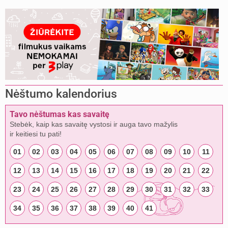
Nėštumo kalendorius
Tavo nėštumas kas savaitę
Stebėk, kaip kas savaitę vystosi ir auga tavo mažylis
ir keitiesi tu pati!
01
02
03
04
05
06
07
08
09
10
11
12
13
14
15
16
17
18
19
20
21
22
23
24
25
26
27
28
29
30
31
32
33
34
35
36
37
38
39
40
41