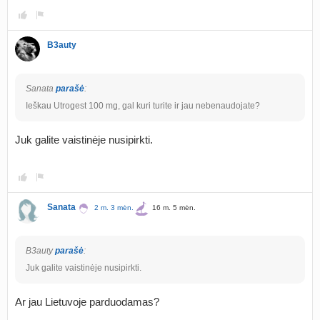
B3auty
Sanata
parašė
:
Ieškau Utrogest 100 mg, gal kuri turite ir jau nebenaudojate?
Juk galite vaistinėje nusipirkti.
Sanata
2 m. 3 mėn.
16 m. 5 mėn.
B3auty
parašė
:
Juk galite vaistinėje nusipirkti.
Ar jau Lietuvoje parduodamas?