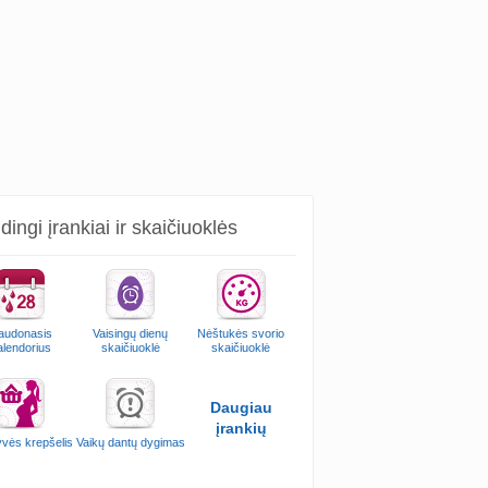
ingi įrankiai ir skaičiuoklės
audonasis
Vaisingų dienų
Nėštukės svorio
alendorius
skaičiuoklė
skaičiuoklė
Daugiau
įrankių
vės krepšelis
Vaikų dantų dygimas