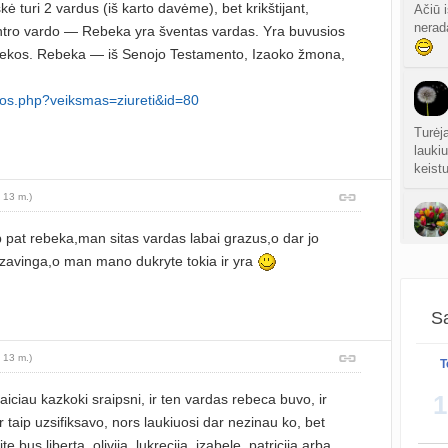
kė turi 2 vardus (iš karto davėme), bet krikštijant,
atnauji
Ačiū 
nerada
antro vardo — Rebeka yra šventas vardas. Yra buvusios
Persp
ebekos. Rebeka — iš Senojo Testamento, Izaoko žmona,
sukurt
gos.php?veiksmas=ziureti&id=80
sukurt
Turėj
laukiu
keistu
S
atnauji
 13 m.)
Gijim
 pat rebeka,man sitas vardas labai grazus,o dar jo
atnauji
 zavinga,o man mano dukryte tokia ir yra
Ž
atnauji
Sa
Ryžių
 13 m.)
T
sukurt
1
aiciau kazkoki sraipsni, ir ten vardas rebeca buvo, ir
Da
 taip uzsifiksavo, nors laukiuosi dar nezinau ko, bet
atnauji
Man ne
te bus liberta, olivija, lukrecija, izabele, patricija arba