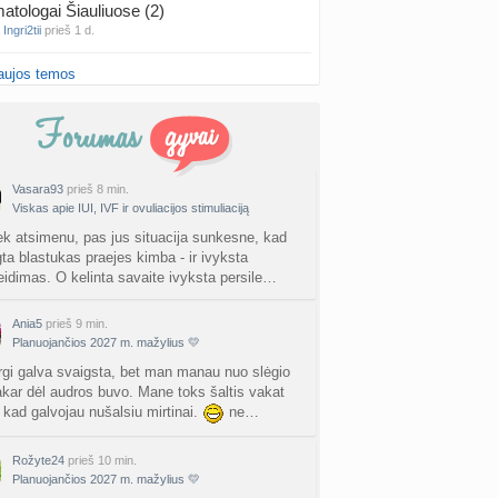
atologai Šiauliuose (2)
a
Ingri2tii
prieš 1 d.
aujos temos
u valymas
a
siksnyteee
prieš 1 d.
tis Šklėrius
nta
gerdinas
prieš 1 d.
Vasara93
prieš 8 min.
Viskas apie IUI, IVF ir ovuliacijos stimuliaciją
vo mėnesio dvyniai
a
AgnieskaAdele
prieš 1 d.
ek atsimenu, pas jus situacija sunkesne, kad
gta blastukas praejes kimba - ir ivyksta
leidimas. O kelinta savaite ivyksta persile…
is Jonas
nta
linikea223
prieš 2 d.
Ania5
prieš 9 min.
Planuojančios 2027 m. mažylius 💛
rfo mokyklos
a
babarikė
prieš 2 d.
rgi galva svaigsta, bet man manau nuo slėgio
akar dėl audros buvo. Mane toks šaltis vakat
, kad galvojau nušalsiu mirtinai.
ne…
ausi, rečiausi berniukų vardai :)
nta
Nerea
prieš 2 d.
Rožyte24
prieš 10 min.
Planuojančios 2027 m. mažylius 💛
ne gelio (progesterono) naudojimas