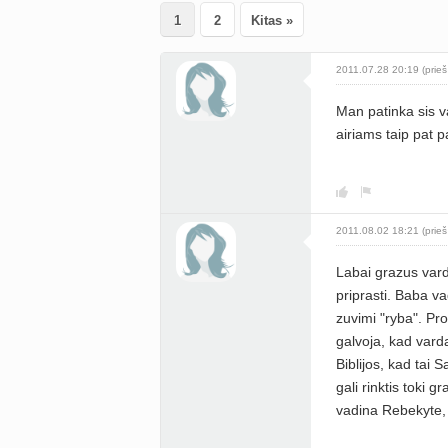
1
2
Kitas »
2011.07.28 20:19 (prieš
Man patinka sis 
airiams taip pat p
2011.08.02 18:21 (prieš
Labai grazus vard
priprasti. Baba v
zuvimi "ryba". Pr
galvoja, kad vard
Biblijos, kad tai 
gali rinktis toki 
vadina Rebekyte,