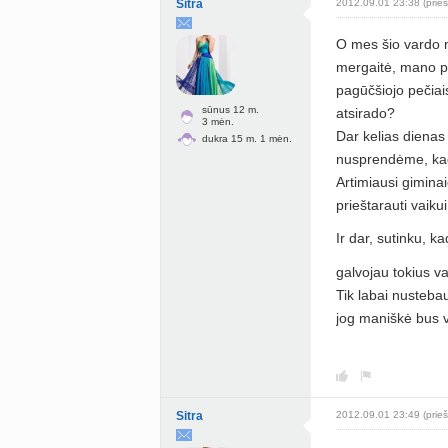
Sitra
2012.09.01 23:38 (prieš
O mes šio vardo ne
mergaitė, mano pi
pagūčšiojo pečiai
sūnus 12 m.
atsirado?
3 mėn.
Dar kelias dienas
dukra 15 m. 1 mėn.
nusprendėme, kad
Artimiausi gimina
prieštarauti vaiku
Ir dar, sutinku, 
galvojau tokius v
Tik labai nustebau
jog maniškė bus v
Sitra
2012.09.01 23:49 (prieš