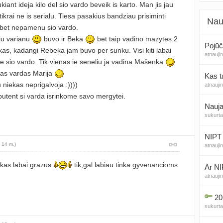
iant ideja kilo del sio vardo beveik is karto. Man jis jau
 tikrai ne is serialu. Tiesa pasakius bandziau prisiminti
Nau
 bet nepamenu sio vardo.
riu varianu
buvo ir Beka
bet taip vadino mazytes 2
Pojūč
as, kadangi Rebeka jam buvo per sunku. Visi kiti labai
atnauji
rie sio vardo. Tik vienas ie seneliu ja vadina Mašenka
as vardas Marija
Kas t
u niekas neprigalvoja :))))
atnauji
butent si varda isrinkome savo mergytei.
Nauja
sukurt
NIPT 
 14 m.)
atnauji
ukas labai grazus
tik,gal labiau tinka gyvenancioms
Ar NI
atnauji
20
sukurt