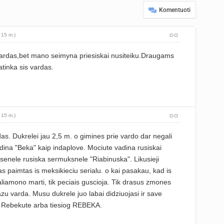
Komentuoti
 15 m.)
vardas,bet mano seimyna priesiskai nusiteiku.Draugams
atinka sis vardas.
 15 m.)
as. Dukrelei jau 2,5 m. o gimines prie vardo dar negali
adina "Beka" kaip indaplove. Mociute vadina rusiskai
osenele rusiska sermuksnele "Riabinuska". Likusieji
as paimtas is meksikieciu serialu. o kai pasakau, kad is
Saliamono marti, tik peciais guscioja. Tik drasus zmones
grazu varda. Musu dukrele juo labai didziuojasi ir save
 Rebekute arba tiesiog REBEKA.