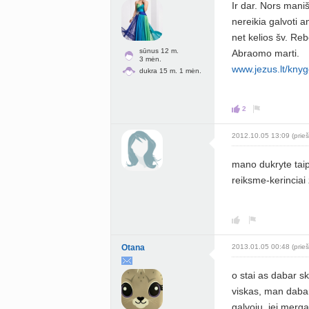
Ir dar. Nors maniš
nereikia galvoti 
net kelios šv. R
sūnus 12 m.
Abraomo marti.
3 mėn.
www.jezus.lt/kny
dukra 15 m. 1 mėn.
2
2012.10.05 13:09 (prieš
mano dukryte taip
reiksme-kerinciai
Otana
2013.01.05 00:48 (prieš
o stai as dabar sk
viskas, man dabar
galvoju, jei mergai