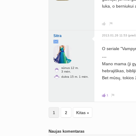
luka, o berniukui 
Sitra
2013.01.26 11:53 (prieš
O seriale "Vampyrų
---
Mano mama (ji gyv
sūnus 12 m.
hebrajiškas, bibli
3 mėn.
dukra 15 m. 1 mėn.
Bet mūsų, tokios
1
1
2
Kitas »
Naujas komentaras