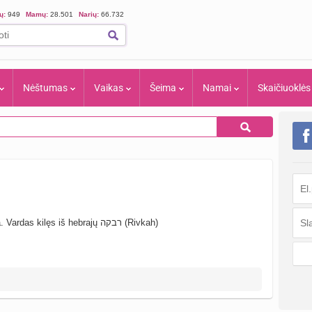
ių:
949
Mamų:
28.501
Narių:
66.732
Nėštumas
Vaikas
Šeima
Namai
Skaičiuoklės
 kilęs iš hebrajų רבקה (Rivkah)