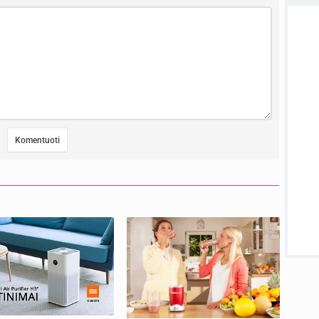
atnauji
sukurt
Visos