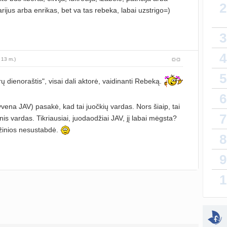
isardz
2
arijus arba enrikas, bet va tas rebeka, labai uzstrigo=)
lytin
sukurt
3
T
4
atnauji
 13 m.)
5
vaiko
 dienoraštis", visai dali aktorė, vaidinanti Rebeką.
sukurt
6
ena JAV) pasakė, kad tai juočkių vardas. Nors šiaip, tai
Priva
7
sukurt
jinis vardas. Tikriausiai, juodaodžiai JAV, jį labai mėgsta?
 žinios nesustabdė.
8
sukurt
9
Kaip 
1
atnauji
atnauji