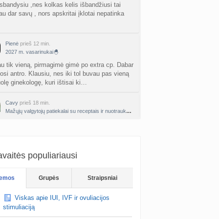
nta
Agne.baronaite
prieš 2 d.
isbandysiu ,nes kolkas kelis išbandžiusi tai
u dar savų , nors apskritai įklotai nepatinka
ėjimas dėl pardavėjo „Mantvis“
a
Soliaris73
prieš 2 d.
Pienė
prieš 12 min.
2027 m. vasarinukai🐣
Kaip renkatės vaikų vardus: reikšmė, skambesys ar šeimos tradicija? (4)
a
TD asistentė
prieš 3 d.
au tik vieną, pirmagimė gimė po extra cp. Dabar
osi antro. Klausiu, nes iki tol buvau pas vieną
olę ginekologę, kuri ištisai ki…
kydliaukės hipotirozė ir nėštumas (+3)
nta
Šviesa777
prieš 3 d.
Cavy
prieš 18 min.
Mažųjų valgytojų patiekalai su receptais ir nuotraukomis
as po hemorojaus operacijos
nta
Rasa Gal
prieš 3 d.
PV (žmogaus papilomos virusas) (+3)
nta
Svaja1234
prieš 3 d.
vaitės populiariausi
 košė su cukinija, balinta ir uogos.
Koks vienas kasdienis šeimos įprotis labiausiai pasiteisino? (2)
emos
Grupės
Straipsniai
a
TD asistentė
prieš 4 d.
Her997
prieš 30 min.
Viskas apie IUI, IVF ir ovuliacijos
Planuojančios 2027 m. mažylius 💛
žniausi klausimai apie cezario pjūvį (+2)
stimuliaciją
nta
Veronika99
prieš 4 d.
simato.. bet kaip sakiau jau pries tai reiktu