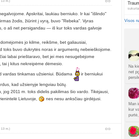
 13 m.)
Traum
sukurt
galvojome. Apskritai, laukiau berniuko. Ir kai "išlindo"
rmas žodis, žiūrint į vyrą, buvo "Rebeka". Vyras
Visos n
Čakr
s, o aš net persigandau — iš kur toks vardas galvoje
sukurt
Kęstu
 domėjomės jo kilme, reikšme, bet galiausiai,
atnauji
 toks buvo dukrytės noras ir argumentų nebeieškojome.
ičiai labai prieštaravo, bet jei mes nesugebėjome
Ko
i, tai į kitus nekreipėme dėmesio.
sukurt
Na ki
net p
kad vardas tinkamas užsieniui. Būdama
ir berniukui
persi
Anuž
ardus, kad užsienyje lengviau būtų.
atnauji
, jog 2011 m. toks didelis pakilimas šio vardo. Tikėjausi,
Valdo
ienintelė Lietuvoje,
nes nesu anksčiau girdėjusi.
sukurt
Man i
kur v
purtė
Graži
atnauji
 13 m.)
Crino