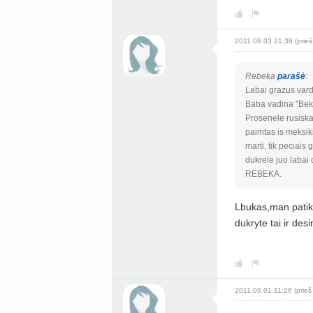
2011.08.03 21:38 (prieš
Rebeka
parašė
:
Labai grazus varda
Baba vadina "Beka
Prosenele rusiska
paimtas is meksiki
marti, tik peciais
dukrele juo labai
REBEKA.
Lbukas,man patiko
dukryte tai ir des
2011.09.01 11:26 (prieš