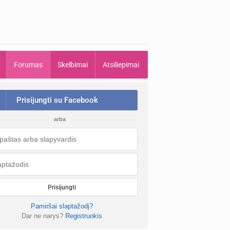
Forumas
Skelbimai
Atsiliepimai
Prisijungti su Facebook
arba
Prisijungti
Pamiršai slaptažodį?
Dar ne narys?
Registruokis