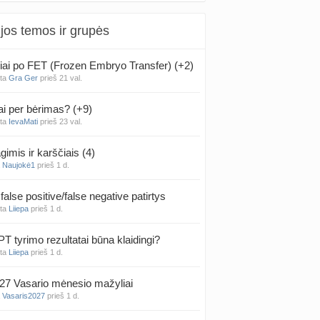
jos temos ir grupės
iai po FET (Frozen Embryo Transfer) (+2)
nta
Gra Ger
prieš 21 val.
ai per bėrimas? (+9)
nta
IevaMati
prieš 23 val.
gimis ir karščiais (4)
a
Naujokė1
prieš 1 d.
false positive/false negative patirtys
nta
Liiepa
prieš 1 d.
PT tyrimo rezultatai būna klaidingi?
nta
Liiepa
prieš 1 d.
27 Vasario mėnesio mažyliai
a
Vasaris2027
prieš 1 d.