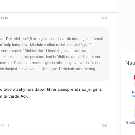
 15 m.)
s. Dukrelei jau 2,5 m. o gimines prie vardo dar negali priprasti.
" kaip indaplove. Mociute vadina rusiskai zuvimi "ryba".
 sermuksnele "Riabinuska". Likusieji galvoja, kad vardas
eciu serialu. o kai pasakau, kad is Biblijos, kad tai Saliamono
Naud
 guscioja. Tik drasus zmones gali rinktis toki grazu varda. Musu
 didziuojasi ir save vadina Rebekyte, Rebekute arba tiesiog
 tavo atsakymas,dabar tikrai apsisprendziau jei gims
R
im ta varda.Aciu.
k
Gimdy
 14 m.)