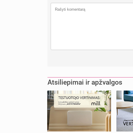
Atsiliepimai ir apžvalgos