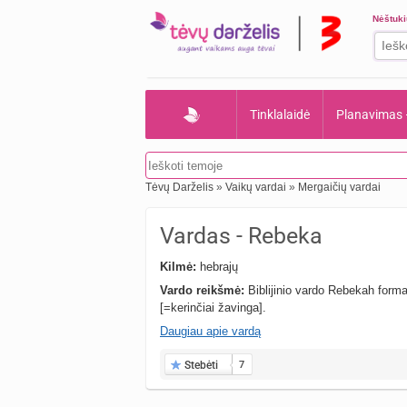
Nėštuk
Tinklalaidė
Planavimas
Tėvų Darželis
»
Vaikų vardai
»
Mergaičių vardai
Vardas - Rebeka
Kilmė:
hebrajų
Vardo reikšmė:
Biblijinio vardo Rebekah forma. Vardas
[=kerinčiai žavinga].
Daugiau apie vardą
Stebėti
7