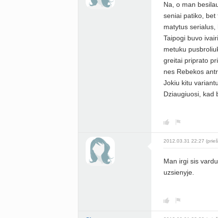
Na, o man besilauk
seniai patiko, bet
matytus serialus,
Taipogi buvo ivai
metuku pusbroliuk
greitai priprato p
nes Rebekos antr
Jokiu kitu variant
Dziaugiuosi, kad 
2012.03.31 22:27 (prieš
Man irgi sis vard
uzsienyje.