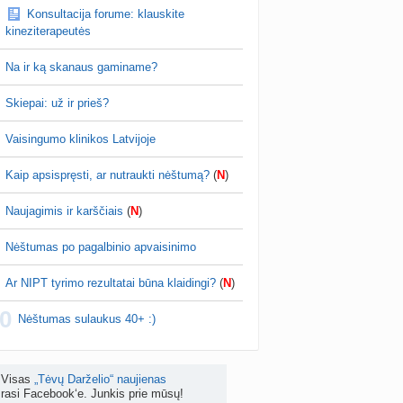
ius testa fotkinti, be stikliuko geriau matosi ;)
Konsultacija forume: klauskite
is brendimas (3)
kineziterapeutės
a
danguolyte
prieš 4 d.
Na ir ką skanaus gaminame?
D testuotojos! (bendra tema)
nta
Karlitele
prieš 4 d.
Skiepai: už ir prieš?
 drabuziai (2)
Vaisingumo klinikos Latvijoje
a
danguolyte
prieš 4 d.
Kaip apsispręsti, ar nutraukti nėštumą?
(
N
)
tumo ribos (11)
a
danguolyte
prieš 4 d.
Naujagimis ir karščiais
(
N
)
Gelis „Anaftin® Baby“ dygstant dantukams (atsiliepimai) (4)
Nėštumas po pagalbinio apvaisinimo
a
Spindulėlė1
prieš 4 d.
Ar NIPT tyrimo rezultatai būna klaidingi?
(
N
)
apsispręsti, ar nutraukti nėštumą? (+22)
0
nta
Liudeselis
prieš 5 d.
Nėštumas sulaukus 40+ :)
Dyson Airwrap plaukų formavimo prietaisas (atsiliepimai)
nta
RutaReads
prieš 6 d.
Visas
„Tėvų Darželio“ naujienas
rasi Facebook‘e. Junkis prie mūsų!