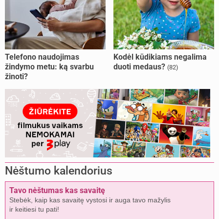
Telefono naudojimas
Kodėl kūdikiams negalima
žindymo metu: ką svarbu
duoti medaus?
(82)
žinoti?
Nėštumo kalendorius
Tavo nėštumas kas savaitę
Stebėk, kaip kas savaitę vystosi ir auga tavo mažylis
ir keitiesi tu pati!