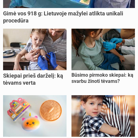
Gimė vos 918 g: Lietuvoje mažylei atlikta unikali
procedūra
Būsimo pirmoko skiepai: ką
Skiepai prieš darželį: ką
svarbu žinoti tėvams?
tėvams verta
pasitikrinti?