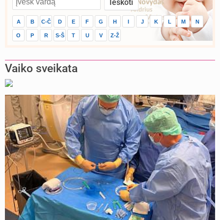
A
B
C-Č
D
E
F
G
H
I
J
K
L
M
N
O
P
R
S-Š
T
U
V
Z-Ž
Vaiko sveikata