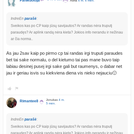
Panikuotoja
Adria
4 m. 4 mėn.
IndreEn
parašė
:
Sveikos kas po CP kaip jūsų savijautos? Ar randas nėra truputį
paraudęs? Ar aplink randą nėra kieta? Jokios info nerandu ir nežinau
ar čia norma..
As jau 2sav kaip po pirmo cp tai randas irgi truputi paraudes
bet tai sake normalu, o del kietumo tai pas mane buvo taip
labiau desinej pusej irgi sake gali but raumenys, o dabar net
jau ir geriau isvis su kiekviena diena vis nieko nejauciu🙂
Jonukas
4 m.
Rimantee8
5 mėn.
IndreEn
parašė
:
Sveikos kas po CP kaip jūsų savijautos? Ar randas nėra truputį
paraudęs? Ar aplink randą nėra kieta? Jokios info nerandu ir nežinau