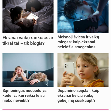
Mėlynoji šviesa ir vaikų
Ekranai vaikų rankose: ar
miegas: kaip ekranai
tikrai tai – tik blogis?
neleidžia smegenims
pailsėti?
Sąmoningas nuobodulys:
Dopamino spąstai: kaip
kodėl vaikui reikia leisti
ekranai keičia vaikų
nieko neveikti?
gebėjimą susikaupti?