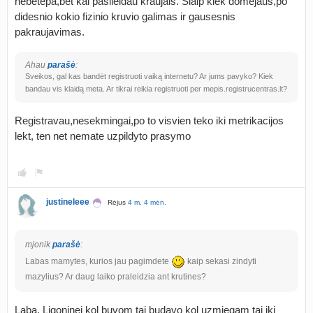
nebetepa,bet kai pasileidau kraujais. Šiaip kiek domejaus,po
didesnio kokio fizinio kruvio galimas ir gausesnis
pakraujavimas.
Ahau
parašė
:
Sveikos, gal kas bandėt registruoti vaiką internetu? Ar jums pavyko? Kiek
bandau vis klaidą meta. Ar tikrai reikia registruoti per mepis.registrucentras.lt?
Registravau,nesekmingai,po to visvien teko iki metrikacijos
lekt, ten net nemate uzpildyto prasymo
justineleee
Rėjus
4 m. 4 mėn.
mjonik
parašė
:
Labas mamytes, kurios jau pagimdete
kaip sekasi zindyti
mazylius? Ar daug laiko praleidzia ant krutines?
Laba, Ligoninej kol buvom tai budavo kol uzmiegam tai iki