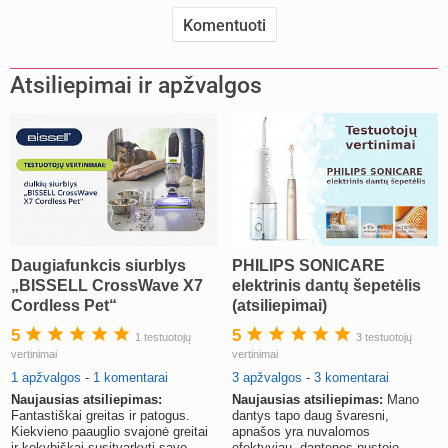
Atsiliepimai ir apžvalgos
Daugiafunkcis siurblys
PHILIPS SONICARE
„BISSELL CrossWave X7
elektrinis dantų šepetėlis
Cordless Pet“
(atsiliepimai)
5
5
1 testuotojų
3 testuotojų
vertinimai
vertinimai
1 apžvalgos
-
1 komentarai
3 apžvalgos
-
3 komentarai
Naujausias atsiliepimas:
Naujausias atsiliepimas:
Mano
Fantastiškai greitas ir patogus.
dantys tapo daug švaresni,
Kiekvieno paauglio svajonė greitai
apnašos yra nuvalomos
ir kokybiškai susitvarkyti savo
efektyviau, dantenos nustojo