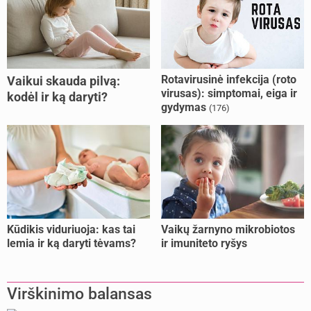
Rotavirusinė infekcija (roto
Vaikui skauda pilvą:
virusas): simptomai, eiga ir
kodėl ir ką daryti?
gydymas
(176)
Kūdikis viduriuoja: kas tai
Vaikų žarnyno mikrobiotos
lemia ir ką daryti tėvams?
ir imuniteto ryšys
Virškinimo balansas