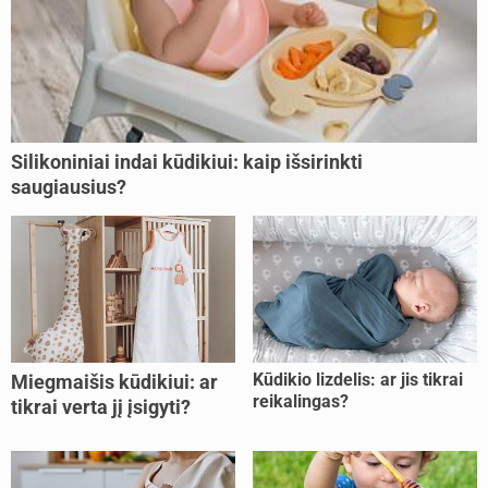
Silikoniniai indai kūdikiui: kaip išsirinkti
saugiausius?
Kūdikio lizdelis: ar jis tikrai
Miegmaišis kūdikiui: ar
reikalingas?
tikrai verta jį įsigyti?