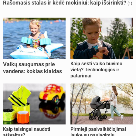
Rašomasis stalas ir kėdė mokiniui: kaip išsirinkti?
(1)
Kaip sekti vaiko buvimo
Vaikų saugumas prie
vietą? Technologijos ir
vandens: kokias klaidas
patarimai
dažniausiai daro tėvai?
Kaip teisingai naudoti
Pirmieji pasivaikščiojimai
atšvaitus?
lauke su naujagimiu