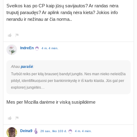
Sveikos kas po CP kaip jūsų savijautos? Ar randas nėra
truputį paraudęs? Ar aplink randą nėra kieta? Jokios info
nerandu ir nežinau ar čia norma..
IndreEn
4 m. 4 mėn.
Ahau
parašė
:
Turbūt reiks per kitą brauserį bandyt jungtis. Nes man nieko neleidžia
pildyt, identifikuojuosi per bankininkystę ir iš karto klaida. Jūs gal per
explorerį jungėtės…
Mes per Mozilla darėme ir viską susipildėme
Deina9
26 sav., liko 103 d.
4 m. 4 mėn.