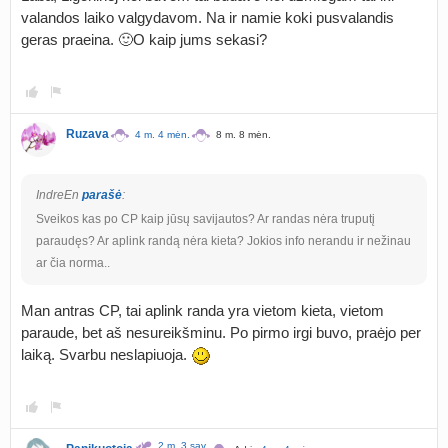
valandos laiko valgydavom. Na ir namie koki pusvalandis
geras praeina. 🙂O kaip jums sekasi?
Ruzava
4 m. 4 mėn.
8 m. 8 mėn.
IndreEn
parašė
:
Sveikos kas po CP kaip jūsų savijautos? Ar randas nėra truputį
paraudęs? Ar aplink randą nėra kieta? Jokios info nerandu ir nežinau
ar čia norma..
Man antras CP, tai aplink randa yra vietom kieta, vietom
paraude, bet aš nesureikšminu. Po pirmo irgi buvo, praėjo per
laiką. Svarbu neslapiuoja.
2 m. 3 sav.