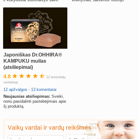
kambarį, kad mama atstotų.
kraujuoti.
Japoniškas Dr.OHHIRA®
KAMPUKU muilas
(atsiliepimai)
4.8
12 testuotojų
vertinimai
12 apžvalgos
-
13 komentarai
Naujausias atsiliepimas:
Sveiki,
noriu pasidalinti pastebėjimais apie
šį produktą.
Vaikų vardai ir vardų reikšmės