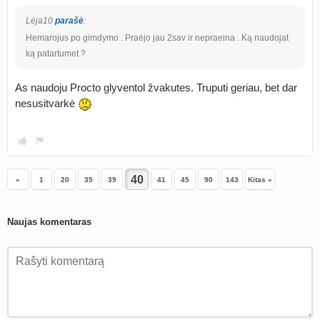
Lėja10
parašė
:
Hemarojus po gimdymo . Praėjo jau 2sav ir nepraeina . Ką naudojat
ką patartumet ?
As naudoju Procto glyventol žvakutes. Truputi geriau, bet dar
nesusitvarkė
«
1
20
35
39
41
45
90
143
Kitas »
Naujas komentaras