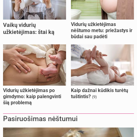
Vidurių užkietėjimas
Vaikų vidurių
nėštumo metu: priežastys ir
užkietėjimas: štai ką
būdai sau padėti
daryti
Vidurių užkietėjimas po
Kaip dažnai kūdikis turėtų
gimdymo: kaip palengvinti
tuštintis?
(9)
šią problemą
Pasiruošimas nėštumui