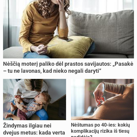
Nėščią moterį paliko dėl prastos savijautos: „Pasakė
– tu ne lavonas, kad nieko negali daryti“
Nėštumas po 40-ies: kokių
Žindymas ilgiau nei
komplikacijų rizika iš tiesų
dvejus metus: kada verta