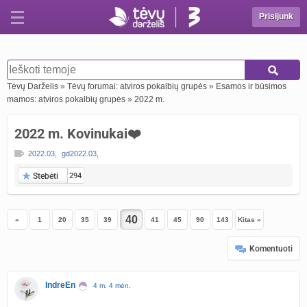
Prisijunk
Tėvų Darželis
»
Tėvų forumai: atviros pokalbių grupės
»
Esamos ir būsimos
mamos: atviros pokalbių grupės
»
2022 m.
2022 m. Kovinukai❤️
2022.03
,
gd2022.03
,
Stebėti
294
«
1
20
35
39
41
45
90
143
Kitas »
Komentuoti
IndreEn
4 m. 4 mėn.