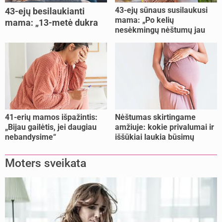
43-ejų sūnaus susilaukusi
43-ejų besilaukianti
mama: „Po kelių
mama: „13-metė dukra
nesėkmingų nėštumų jau
pasakė, kad ją išdaviau“
buvome praradę viltį“
41-erių mamos išpažintis:
Nėštumas skirtingame
„Bijau gailėtis, jei daugiau
amžiuje: kokie privalumai ir
nebandysime“
iššūkiai laukia būsimų
mamų?
Moters sveikata