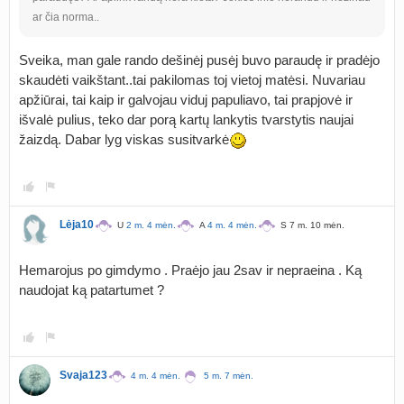
ar čia norma..
Sveika, man gale rando dešinėj pusėj buvo paraudę ir pradėjo
skaudėti vaikštant..tai pakilomas toj vietoj matėsi. Nuvariau
apžiūrai, tai kaip ir galvojau viduj papuliavo, tai prapjovė ir
išvalė pulius, teko dar porą kartų lankytis tvarstytis naujai
žaizdą. Dabar lyg viskas susitvarkė
Lėja10
U
2 m. 4 mėn.
A
4 m. 4 mėn.
S 7 m. 10 mėn.
Hemarojus po gimdymo . Praėjo jau 2sav ir nepraeina . Ką
naudojat ką patartumet ?
Svaja123
4 m. 4 mėn.
5 m. 7 mėn.