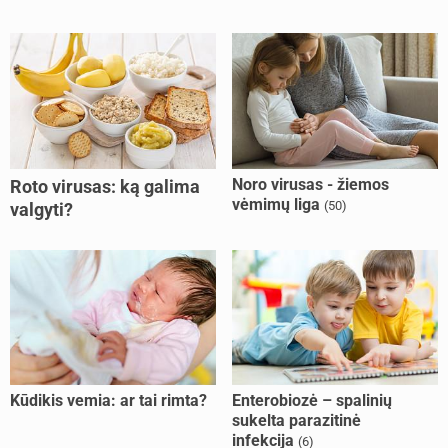
Noro virusas - žiemos
Roto virusas: ką galima
vėmimų liga
(50)
valgyti?
Kūdikis vemia: ar tai rimta?
Enterobiozė – spalinių
sukelta parazitinė
infekcija
(6)