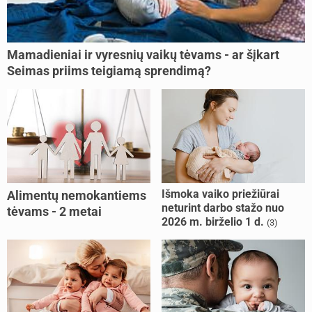
Mamadieniai ir vyresnių vaikų tėvams - ar šįkart
Seimas priims teigiamą sprendimą?
Išmoka vaiko priežiūrai
Alimentų nemokantiems
neturint darbo stažo nuo
tėvams - 2 metai
2026 m. birželio 1 d.
(3)
kalėjimo