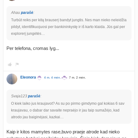
Ahau
parašė
:
Turbūt reiks per kitą brauserį bandyt jungtis. Nes man nieko neleidžia
pildyt, identifikuojuosi per bankininkystę ir iš karto klaida. Jūs gal per
explorerį jungėtės…
Per telefona, cromas lyg...
Eleonora
4 m. 4 mėn.
7 m. 2 mėn.
Svaja123
parašė
:
O kiek laiko jus kraujavot? As su po pirmo gimdymo gal kokias 6 sav
kraujavau, o dabar dar savaite nepraėjo ir jau taip sumažėjo, kad
atrodo jau baiginėjasi, kazkai…
Kaip ir kitos mamytes rase,buvo praeje atrode kad nieko