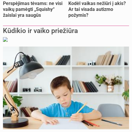
Perspėjimas tėvams: ne visi
Kodėl vaikas nežiūri į akis?
vaikų pamėgti „Squishy“
Ar tai visada autizmo
žaislai yra saugūs
požymis?
Kūdikio ir vaiko priežiūra