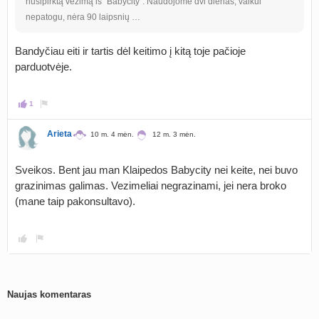
nusipirktą vežimą iš "Babycity". Naudojome dvi dienas, vaikui
nepatogu, nėra 90 laipsnių …
Bandyčiau eiti ir tartis dėl keitimo į kitą toje pačioje
parduotvėje.
1
Arieta
10 m. 4 mėn.
12 m. 3 mėn.
Sveikos. Bent jau man Klaipedos Babycity nei keite, nei buvo
grazinimas galimas. Vezimeliai negrazinami, jei nera broko
(mane taip pakonsultavo).
Naujas komentaras