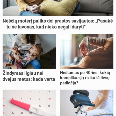
Nėščią moterį paliko dėl prastos savijautos: „Pasakė
– tu ne lavonas, kad nieko negali daryti“
Nėštumas po 40-ies: kokių
Žindymas ilgiau nei
komplikacijų rizika iš tiesų
dvejus metus: kada verta
padidėja?
tęsti, o kada metas
nujunkyti?