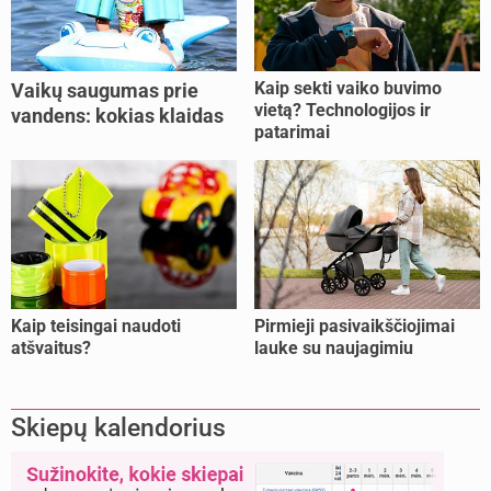
Kaip sekti vaiko buvimo
Vaikų saugumas prie
vietą? Technologijos ir
vandens: kokias klaidas
patarimai
dažniausiai daro tėvai?
Kaip teisingai naudoti
Pirmieji pasivaikščiojimai
atšvaitus?
lauke su naujagimiu
Skiepų kalendorius