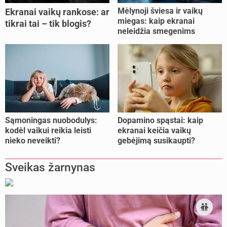
Mėlynoji šviesa ir vaikų
Ekranai vaikų rankose: ar
miegas: kaip ekranai
tikrai tai – tik blogis?
neleidžia smegenims
pailsėti?
Sąmoningas nuobodulys:
Dopamino spąstai: kaip
kodėl vaikui reikia leisti
ekranai keičia vaikų
nieko neveikti?
gebėjimą susikaupti?
Sveikas žarnynas