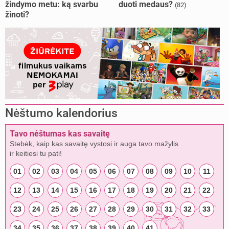
žindymo metu: ką svarbu
duoti medaus?
(82)
žinoti?
Nėštumo kalendorius
Tavo nėštumas kas savaitę
Stebėk, kaip kas savaitę vystosi ir auga tavo mažylis
ir keitiesi tu pati!
01
02
03
04
05
06
07
08
09
10
11
12
13
14
15
16
17
18
19
20
21
22
23
24
25
26
27
28
29
30
31
32
33
34
35
36
37
38
39
40
41