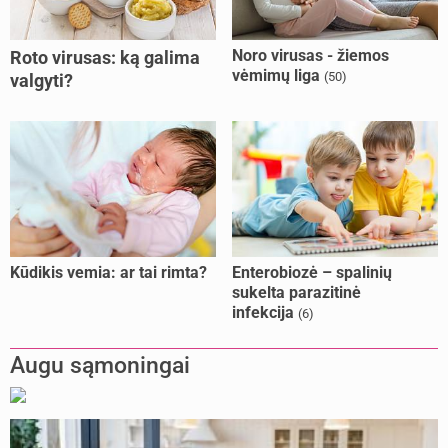
Noro virusas - žiemos
Roto virusas: ką galima
vėmimų liga
(50)
valgyti?
Kūdikis vemia: ar tai rimta?
Enterobiozė – spalinių
sukelta parazitinė
infekcija
(6)
Augu sąmoningai