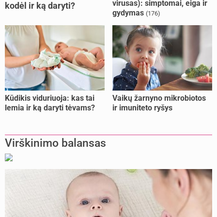
virusas): simptomai, eiga ir
kodėl ir ką daryti?
gydymas
(176)
Kūdikis viduriuoja: kas tai
Vaikų žarnyno mikrobiotos
lemia ir ką daryti tėvams?
ir imuniteto ryšys
Virškinimo balansas