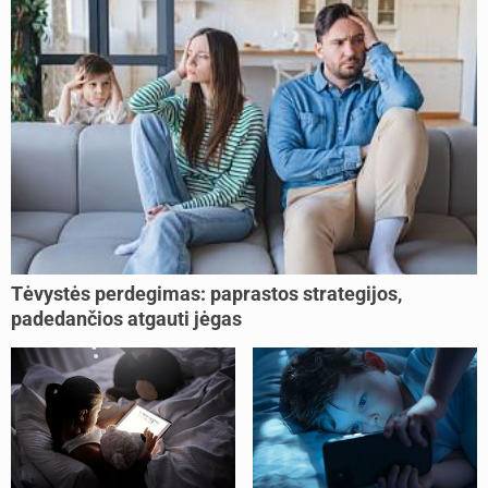
Tėvystės perdegimas: paprastos strategijos,
padedančios atgauti jėgas