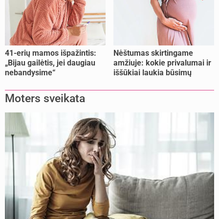
41-erių mamos išpažintis:
Nėštumas skirtingame
„Bijau gailėtis, jei daugiau
amžiuje: kokie privalumai ir
nebandysime“
iššūkiai laukia būsimų
mamų?
Moters sveikata