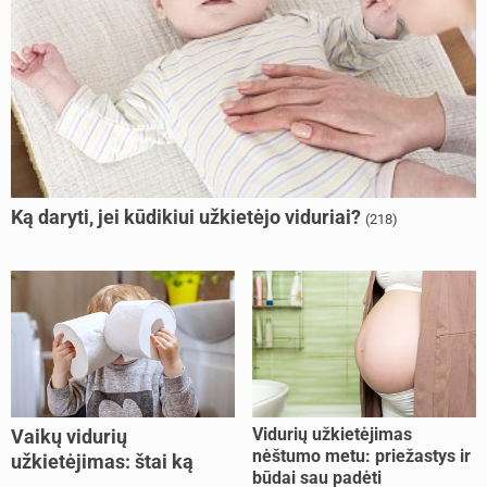
Ką daryti, jei kūdikiui užkietėjo viduriai?
(218)
Vidurių užkietėjimas
Vaikų vidurių
nėštumo metu: priežastys ir
užkietėjimas: štai ką
būdai sau padėti
daryti