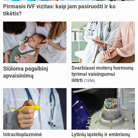
Pirmasis IVF vizitas: kaip jam pasiruošti ir ko
tikėtis?
Svarbiausi moterų hormonų
Siūloma pagalbinį
tyrimai vaisingumui
apvaisinimą
ištirti
(1356)
kompensuoti ir
nesusituokusiems, ir
vienišoms moterims
(10)
Intracitoplazminė
Lytinių ląstelių ir embrionų