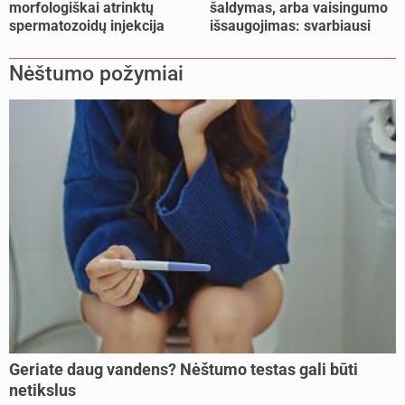
morfologiškai atrinktų
šaldymas, arba vaisingumo
spermatozoidų injekcija
išsaugojimas: svarbiausi
(IMSI)
faktai
Nėštumo požymiai
Geriate daug vandens? Nėštumo testas gali būti
netikslus