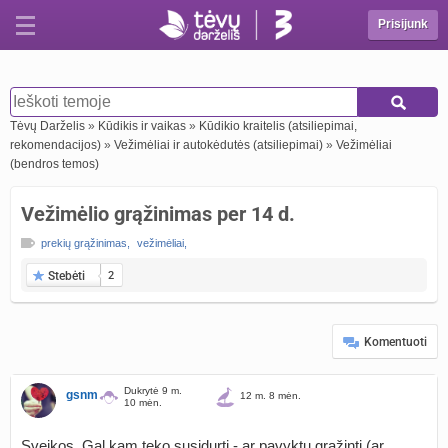
Prisijunk
Tėvų Darželis
»
Kūdikis ir vaikas
»
Kūdikio kraitelis (atsiliepimai,
rekomendacijos)
»
Vežimėliai ir autokėdutės (atsiliepimai)
»
Vežimėliai
(bendros temos)
Vežimėlio grąžinimas per 14 d.
prekių grąžinimas
,
vežimėliai
,
Stebėti
2
Komentuoti
Dukrytė 9 m.
gsnm
12 m. 8 mėn.
10 mėn.
Sveikos. Gal kam teko susidurti - ar pavyktų grąžinti (ar