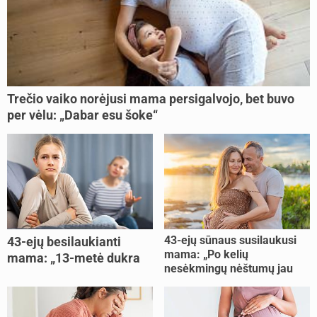
Trečio vaiko norėjusi mama persigalvojo, bet buvo
per vėlu: „Dabar esu šoke“
43-ejų sūnaus susilaukusi
43-ejų besilaukianti
mama: „Po kelių
mama: „13-metė dukra
nesėkmingų nėštumų jau
pasakė, kad ją išdaviau“
buvome praradę viltį“