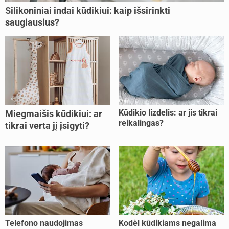
Silikoniniai indai kūdikiui: kaip išsirinkti
saugiausius?
Kūdikio lizdelis: ar jis tikrai
Miegmaišis kūdikiui: ar
reikalingas?
tikrai verta jį įsigyti?
Telefono naudojimas
Kodėl kūdikiams negalima