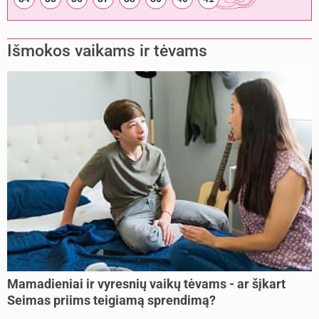
Išmokos vaikams ir tėvams
Mamadieniai ir vyresnių vaikų tėvams - ar šįkart
Seimas priims teigiamą sprendimą?