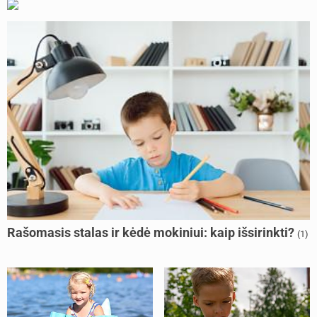
Rašomasis stalas ir kėdė mokiniui: kaip išsirinkti?
(1)