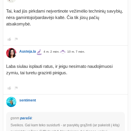
Tai, kad jūs pirkdami neįvertinote vežimėlio techninių savybių,
nėra gamintojo/pardavėjo kaltė. Čia tik jūsų pačių
atsakomybė.
Austeja.la
4 m. 2 mėn.
10 m. 7 mėn.
Laba siulau isplauti ratus, ir jeigu nesimato naudojimuosi
zymiu, tai turetu grazinti pinigus.
sentiment
gsnm
parašė
:
Sveikos. Gal kam teko susidurti - ar pavyktų grąžinti (ar pakeisti į kitą)