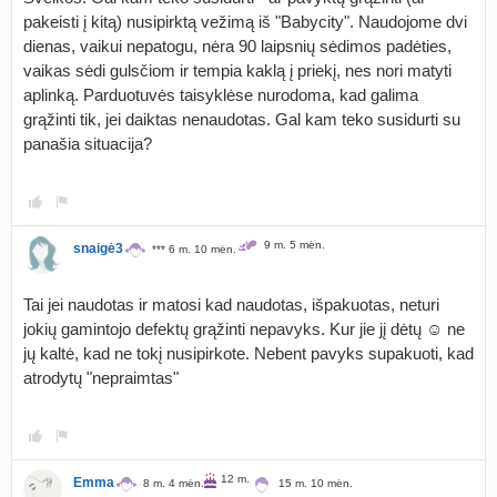
pakeisti į kitą) nusipirktą vežimą iš "Babycity". Naudojome dvi
dienas, vaikui nepatogu, nėra 90 laipsnių sėdimos padėties,
vaikas sėdi gulsčiom ir tempia kaklą į priekį, nes nori matyti
aplinką. Parduotuvės taisyklėse nurodoma, kad galima
grąžinti tik, jei daiktas nenaudotas. Gal kam teko susidurti su
panašia situacija?
9 m. 5 mėn.
snaigė3
*** 6 m. 10 mėn.
Tai jei naudotas ir matosi kad naudotas, išpakuotas, neturi
jokių gamintojo defektų grąžinti nepavyks. Kur jie jį dėtų ☺ ne
jų kaltė, kad ne tokį nusipirkote. Nebent pavyks supakuoti, kad
atrodytų "nepraimtas"
12 m.
Emma
8 m. 4 mėn.
15 m. 10 mėn.