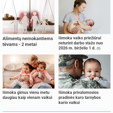
Išmoka vaiko priežiūrai
Alimentų nemokantiems
neturint darbo stažo nuo
tėvams - 2 metai
2026 m. birželio 1 d.
(3)
kalėjimo
Išmoka gimus vienu metu
Išmoka privalomosios
daugiau kaip vienam vaikui
pradinės karo tarnybos
kario vaikui