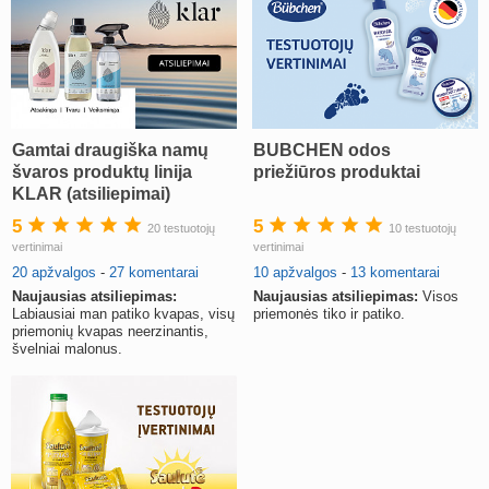
Gamtai draugiška namų
BUBCHEN odos
švaros produktų linija
priežiūros produktai
KLAR (atsiliepimai)
5
5
20 testuotojų
10 testuotojų
vertinimai
vertinimai
20 apžvalgos
-
27 komentarai
10 apžvalgos
-
13 komentarai
Naujausias atsiliepimas:
Naujausias atsiliepimas:
Visos
Labiausiai man patiko kvapas, visų
priemonės tiko ir patiko.
priemonių kvapas neerzinantis,
švelniai malonus.