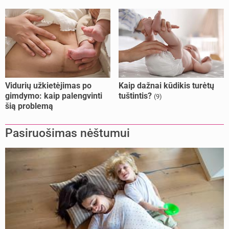
Vidurių užkietėjimas po
Kaip dažnai kūdikis turėtų
gimdymo: kaip palengvinti
tuštintis?
(9)
šią problemą
Pasiruošimas nėštumui