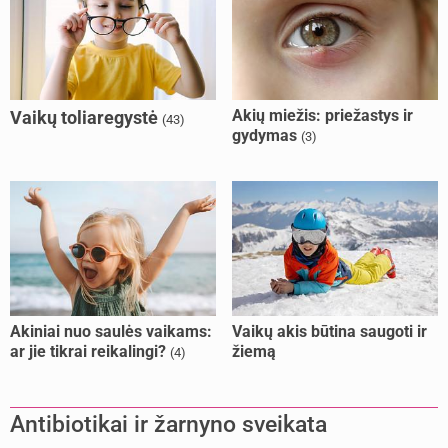
Akių miežis: priežastys ir
Vaikų toliaregystė
(43)
gydymas
(3)
Akiniai nuo saulės vaikams:
Vaikų akis būtina saugoti ir
ar jie tikrai reikalingi?
žiemą
(4)
Antibiotikai ir žarnyno sveikata