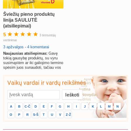
Šviežių pieno produktų
linija SAULUTĖ
(atsiliepimai)
5
3 testuotojų
vertinimai
3 apžvalgos
-
4 komentarai
Naujausias atsiliepimas:
Gavę
tokią gausybę produktų, su vyru
susimąstėm ar iki galiojimo termino
spėsim juos sunaudoti, tačiau vos
paragavę supratom
Vaikų vardai ir vardų reikšmės
A
B
C-Č
D
E
F
G
H
I
J
K
L
M
N
O
P
R
S-Š
T
U
V
Z-Ž