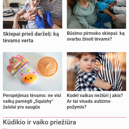
Būsimo pirmoko skiepai: ką
Skiepai prieš darželį: ką
svarbu žinoti tėvams?
tėvams verta
pasitikrinti?
Perspėjimas tėvams: ne visi
Kodėl vaikas nežiūri į akis?
vaikų pamėgti „Squishy“
Ar tai visada autizmo
žaislai yra saugūs
požymis?
Kūdikio ir vaiko priežiūra