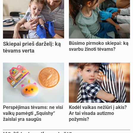
Būsimo pirmoko skiepai: ką
Skiepai prieš darželį: ką
svarbu žinoti tėvams?
tėvams verta
pasitikrinti?
Perspėjimas tėvams: ne visi
Kodėl vaikas nežiūri į akis?
vaikų pamėgti „Squishy“
Ar tai visada autizmo
žaislai yra saugūs
požymis?