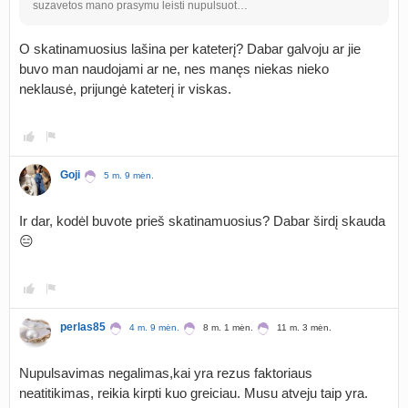
suzavetos mano prasymu leisti nupulsuot…
O skatinamuosius lašina per kateterį? Dabar galvoju ar jie
buvo man naudojami ar ne, nes manęs niekas nieko
neklausė, prijungė kateterį ir viskas.
Goji
5 m. 9 mėn.
Ir dar, kodėl buvote prieš skatinamuosius? Dabar širdį skauda
😑
perlas85
4 m. 9 mėn.
8 m. 1 mėn.
11 m. 3 mėn.
Nupulsavimas negalimas,kai yra rezus faktoriaus
neatitikimas, reikia kirpti kuo greiciau. Musu atveju taip yra.