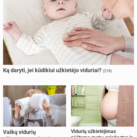
Ką daryti, jei kūdikiui užkietėjo viduriai?
(218)
Vidurių užkietėjimas
Vaikų vidurių