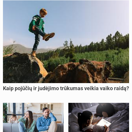
Kaip pojūčių ir judėjimo trūkumas veikia vaiko raidą?