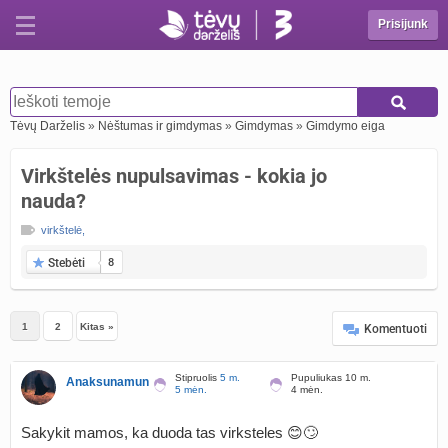
Prisijunk
Tėvų Darželis
»
Nėštumas ir gimdymas
»
Gimdymas
»
Gimdymo eiga
Virkštelės nupulsavimas - kokia jo
nauda?
virkštelė
,
Stebėti
8
1
2
Kitas »
Komentuoti
Stipruolis
5 m.
Pupuliukas 10 m.
Anaksunamun
5 mėn.
4 mėn.
Sakykit mamos, ka duoda tas virksteles 😊🙄