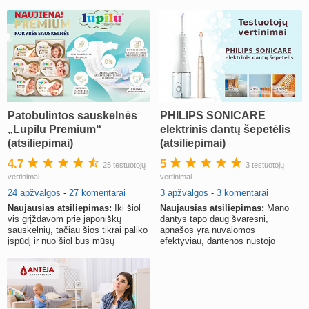
Patobulintos sauskelnės
PHILIPS SONICARE
„Lupilu Premium“
elektrinis dantų šepetėlis
(atsiliepimai)
(atsiliepimai)
4.7
5
25 testuotojų
3 testuotojų
vertinimai
vertinimai
24 apžvalgos
-
27 komentarai
3 apžvalgos
-
3 komentarai
Naujausias atsiliepimas:
Iki šiol
Naujausias atsiliepimas:
Mano
vis grįždavom prie japoniškų
dantys tapo daug švaresni,
sauskelnių, tačiau šios tikrai paliko
apnašos yra nuvalomos
įspūdį ir nuo šiol bus mūsų
efektyviau, dantenos nustojo
pasirinkimas.
kraujuoti.