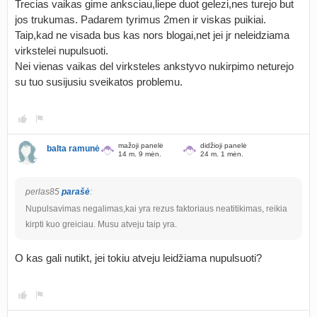
Trecias vaikas gime anksciau,liepe duot gelezi,nes turejo but
jos trukumas. Padarem tyrimus 2men ir viskas puikiai.
Taip,kad ne visada bus kas nors blogai,net jei jr neleidziama
virkstelei nupulsuoti.
Nei vienas vaikas del virksteles ankstyvo nukirpimo neturejo
su tuo susijusiu sveikatos problemu.
mažoji panelė
didžioji panelė
balta ramunė
14 m. 9 mėn.
24 m. 1 mėn.
perlas85
parašė
:
Nupulsavimas negalimas,kai yra rezus faktoriaus neatitikimas, reikia
kirpti kuo greiciau. Musu atveju taip yra.
O kas gali nutikt, jei tokiu atveju leidžiama nupulsuoti?