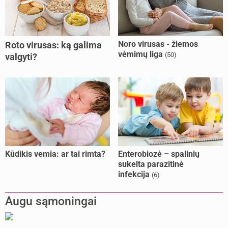
Noro virusas - žiemos
Roto virusas: ką galima
vėmimų liga
(50)
valgyti?
Kūdikis vemia: ar tai rimta?
Enterobiozė – spalinių
sukelta parazitinė
infekcija
(6)
Augu sąmoningai