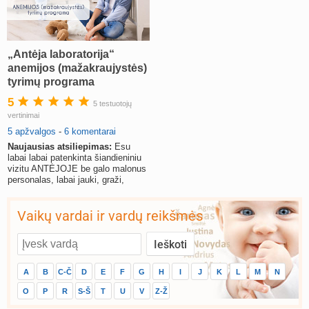
„Antėja laboratorija“
anemijos (mažakraujystės)
tyrimų programa
5
5 testuotojų
vertinimai
5 apžvalgos
-
6 komentarai
Naujausias atsiliepimas:
Esu
labai labai patenkinta šiandieniniu
vizitu ANTĖJOJE be galo malonus
personalas, labai jauki, graži,
estetiška aplinka, visk
Vaikų vardai ir vardų reikšmės
A
B
C-Č
D
E
F
G
H
I
J
K
L
M
N
O
P
R
S-Š
T
U
V
Z-Ž