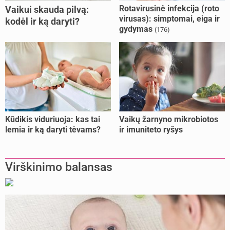
Rotavirusinė infekcija (roto
Vaikui skauda pilvą:
virusas): simptomai, eiga ir
kodėl ir ką daryti?
gydymas
(176)
Kūdikis viduriuoja: kas tai
Vaikų žarnyno mikrobiotos
lemia ir ką daryti tėvams?
ir imuniteto ryšys
Virškinimo balansas