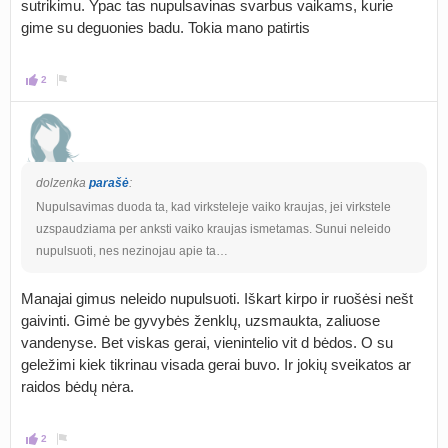
sutrikimu. Ypac tas nupulsavinas svarbus vaikams, kurie
gime su deguonies badu. Tokia mano patirtis
2
dolzenka
parašė
:
Nupulsavimas duoda ta, kad virksteleje vaiko kraujas, jei virkstele
uzspaudziama per anksti vaiko kraujas ismetamas. Sunui neleido
nupulsuoti, nes nezinojau apie ta…
Manajai gimus neleido nupulsuoti. Iškart kirpo ir ruošėsi nešt
gaivinti. Gimė be gyvybės ženklų, uzsmaukta, zaliuose
vandenyse. Bet viskas gerai, vienintelio vit d bėdos. O su
geležimi kiek tikrinau visada gerai buvo. Ir jokių sveikatos ar
raidos bėdų nėra.
2