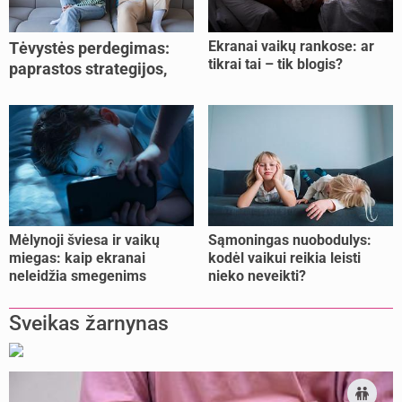
Ekranai vaikų rankose: ar
Tėvystės perdegimas:
tikrai tai – tik blogis?
paprastos strategijos,
padedančios atgauti
jėgas
Mėlynoji šviesa ir vaikų
Sąmoningas nuobodulys:
miegas: kaip ekranai
kodėl vaikui reikia leisti
neleidžia smegenims
nieko neveikti?
pailsėti?
Sveikas žarnynas