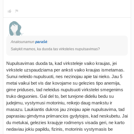
Anaksunamun
parašė
:
Sakykit mamos, ka duoda tas virksteles nupulsavimas?
Nupulsavimas duoda ta, kad virksteleje vaiko kraujas, jei
virkstele uzspaudziama per anksti vaiko kraujas ismetamas.
Sunui neleido nupulsuoti, nes nezinojau apie tai nieko. Jau 5
metai vaikui bet vis dar kovojame su gelezies tipo anemija,
gime priduses, tad neleidus nupulsuoti virkstelei smegenims
truko deguonies. Gal del to, bet turejone dideliu bedu su
judejimu, vystymusi motoriniu, reikejo daug mankstu ir
masazu. Laukiantis dukros jau zinojau apie nupulsavima, tad
paprasiau gimdyma priimancios gydytojos, kad neskubetu. Jai
du metukai, gelezies kraujyje rodmenys visada geri, ne karto
nedaviau jokiu papildu, fizinis, motorinis vystymasis be