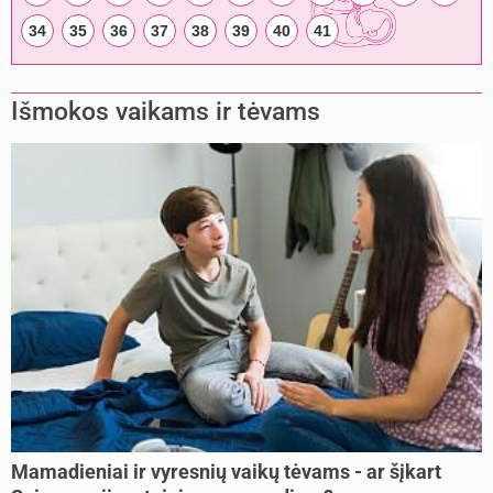
34
35
36
37
38
39
40
41
Išmokos vaikams ir tėvams
Mamadieniai ir vyresnių vaikų tėvams - ar šįkart