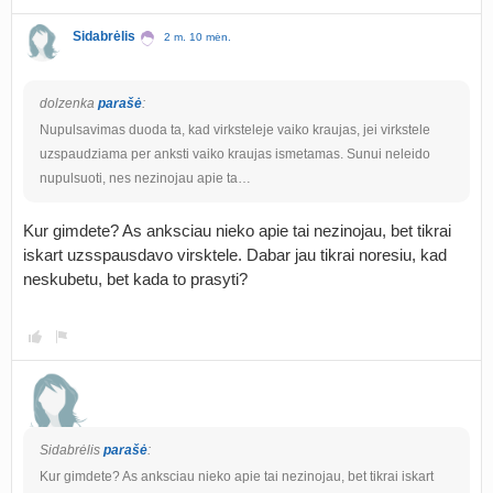
Sidabrėlis
2 m. 10 mėn.
dolzenka
parašė
:
Nupulsavimas duoda ta, kad virksteleje vaiko kraujas, jei virkstele
uzspaudziama per anksti vaiko kraujas ismetamas. Sunui neleido
nupulsuoti, nes nezinojau apie ta…
Kur gimdete? As anksciau nieko apie tai nezinojau, bet tikrai
iskart uzsspausdavo virsktele. Dabar jau tikrai noresiu, kad
neskubetu, bet kada to prasyti?
Sidabrėlis
parašė
:
Kur gimdete? As anksciau nieko apie tai nezinojau, bet tikrai iskart