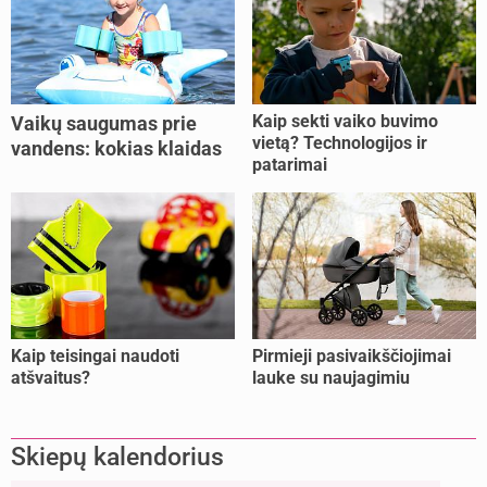
Kaip sekti vaiko buvimo
Vaikų saugumas prie
vietą? Technologijos ir
vandens: kokias klaidas
patarimai
dažniausiai daro tėvai?
Kaip teisingai naudoti
Pirmieji pasivaikščiojimai
atšvaitus?
lauke su naujagimiu
Skiepų kalendorius