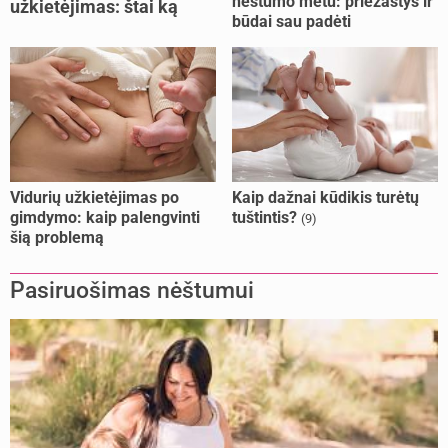
nėštumo metu: priežastys ir
užkietėjimas: štai ką
būdai sau padėti
daryti
Vidurių užkietėjimas po
Kaip dažnai kūdikis turėtų
gimdymo: kaip palengvinti
tuštintis?
(9)
šią problemą
Pasiruošimas nėštumui