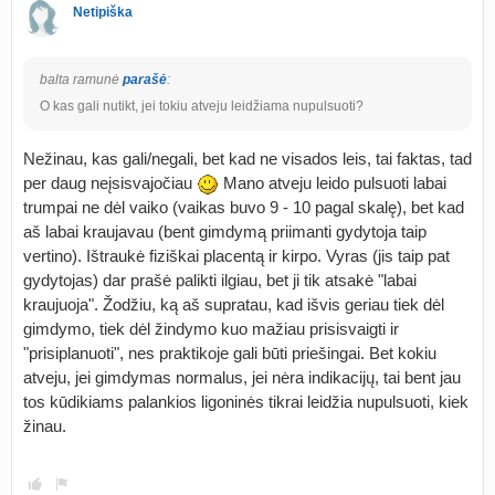
Netipiška
balta ramunė
parašė
:
O kas gali nutikt, jei tokiu atveju leidžiama nupulsuoti?
Nežinau, kas gali/negali, bet kad ne visados leis, tai faktas, tad
per daug neįsisvajočiau
Mano atveju leido pulsuoti labai
trumpai ne dėl vaiko (vaikas buvo 9 - 10 pagal skalę), bet kad
aš labai kraujavau (bent gimdymą priimanti gydytoja taip
vertino). Ištraukė fiziškai placentą ir kirpo. Vyras (jis taip pat
gydytojas) dar prašė palikti ilgiau, bet ji tik atsakė "labai
kraujuoja". Žodžiu, ką aš supratau, kad išvis geriau tiek dėl
gimdymo, tiek dėl žindymo kuo mažiau prisisvaigti ir
"prisiplanuoti", nes praktikoje gali būti priešingai. Bet kokiu
atveju, jei gimdymas normalus, jei nėra indikacijų, tai bent jau
tos kūdikiams palankios ligoninės tikrai leidžia nupulsuoti, kiek
žinau.