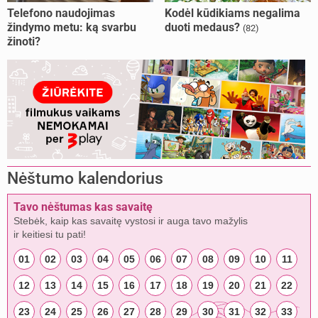
Telefono naudojimas
Kodėl kūdikiams negalima
žindymo metu: ką svarbu
duoti medaus?
(82)
žinoti?
Nėštumo kalendorius
Tavo nėštumas kas savaitę
Stebėk, kaip kas savaitę vystosi ir auga tavo mažylis
ir keitiesi tu pati!
01
02
03
04
05
06
07
08
09
10
11
12
13
14
15
16
17
18
19
20
21
22
23
24
25
26
27
28
29
30
31
32
33