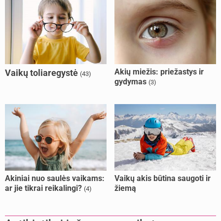
Akių miežis: priežastys ir
Vaikų toliaregystė
(43)
gydymas
(3)
Akiniai nuo saulės vaikams:
Vaikų akis būtina saugoti ir
ar jie tikrai reikalingi?
žiemą
(4)