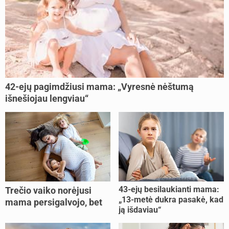
42-ejų pagimdžiusi mama: „Vyresnė nėštumą
išnešiojau lengviau“
43-ejų besilaukianti mama:
Trečio vaiko norėjusi
„13-metė dukra pasakė, kad
mama persigalvojo, bet
ją išdaviau“
buvo per vėlu: „Dabar esu
šoke“