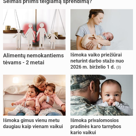
Seimas priims teigiamą sprendimą?
Išmoka vaiko priežiūrai
Alimentų nemokantiems
neturint darbo stažo nuo
tėvams - 2 metai
2026 m. birželio 1 d.
(3)
kalėjimo
Išmoka gimus vienu metu
Išmoka privalomosios
daugiau kaip vienam vaikui
pradinės karo tarnybos
kario vaikui