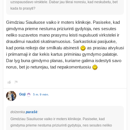
uzsspausdavo virsktele. Dabar jau tikrai noresiu, kad neskubetu, bet
kada to prasyti?
Gimdziau Siauliuose vaiko ir moters klinikoje. Pasiseke, kad
gimdyma prieme nestuma priziurinti gydytoja, nes sesutes
neliko suzavetos mano prasymu leisti nupulsuoti virkstelei ir
draudimui naudoti skatinamuosius. Sarkastiskai pasijuoke,
kad ponia reikejo dar smilkalu atsinesti
as prasiau atvykusi
i priimamaji ir dar kekis kartus priminiau gymdymo palatoje.
Dar lyg buna gimdymo planas, kuriame galima isdestyti savo
norus, bet jo neturejau, tad nepakomentuosiu
Goji
5 m. 9 mėn.
dolzenka
parašė
:
Gimdziau Siauliuose vaiko ir moters klinikoje. Pasiseke, kad
gimdyma prieme nestuma priziurinti gydytoja, nes sesutes neliko