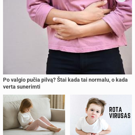
Po valgio pučia pilvą? Štai kada tai normalu, o kada
verta sunerimti