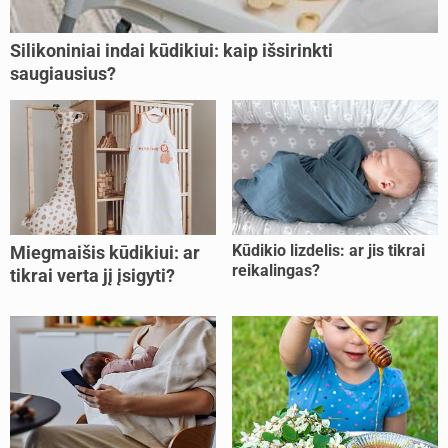
Silikoniniai indai kūdikiui: kaip išsirinkti
saugiausius?
Kūdikio lizdelis: ar jis tikrai
Miegmaišis kūdikiui: ar
reikalingas?
tikrai verta jį įsigyti?