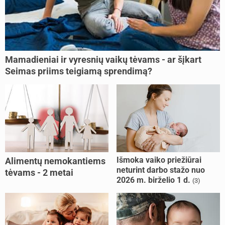
Mamadieniai ir vyresnių vaikų tėvams - ar šįkart
Seimas priims teigiamą sprendimą?
Išmoka vaiko priežiūrai
Alimentų nemokantiems
neturint darbo stažo nuo
tėvams - 2 metai
2026 m. birželio 1 d.
(3)
kalėjimo