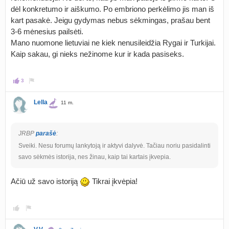
dėl konkretumo ir aiškumo. Po embriono perkėlimo jis man iš
kart pasakė. Jeigu gydymas nebus sėkmingas, prašau bent
3-6 mėnesius pailsėti.
Mano nuomone lietuviai ne kiek nenusileidžia Rygai ir Turkijai.
Kaip sakau, gi nieks nežinome kur ir kada pasiseks.
3
Lella
11 m.
JRBP
parašė
:
Sveiki. Nesu forumų lankytoją ir aktyvi dalyvė. Tačiau noriu pasidalinti
savo sėkmės istorija, nes žinau, kaip tai kartais įkvepia.
Ačiū už savo istoriją
Tikrai įkvėpia!