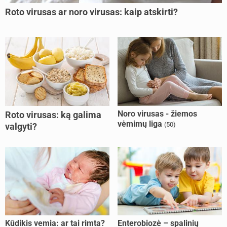
Roto virusas ar noro virusas: kaip atskirti?
Noro virusas - žiemos
Roto virusas: ką galima
vėmimų liga
(50)
valgyti?
Kūdikis vemia: ar tai rimta?
Enterobiozė – spalinių