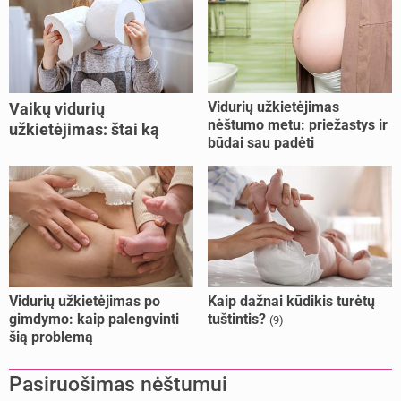
Vidurių užkietėjimas
Vaikų vidurių
nėštumo metu: priežastys ir
užkietėjimas: štai ką
būdai sau padėti
daryti
Vidurių užkietėjimas po
Kaip dažnai kūdikis turėtų
gimdymo: kaip palengvinti
tuštintis?
(9)
šią problemą
Pasiruošimas nėštumui