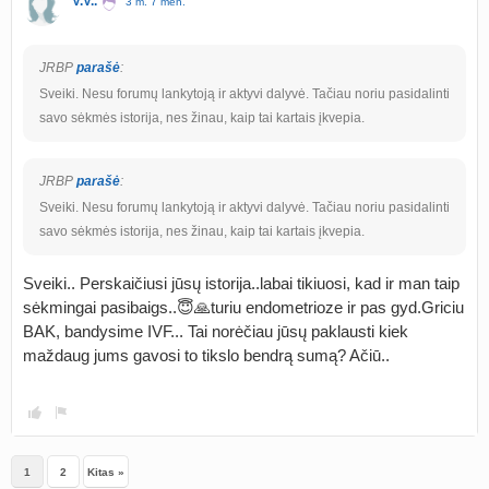
V.V..
3 m. 7 mėn.
JRBP
parašė
:
Sveiki. Nesu forumų lankytoją ir aktyvi dalyvė. Tačiau noriu pasidalinti
savo sėkmės istorija, nes žinau, kaip tai kartais įkvepia.
JRBP
parašė
:
Sveiki. Nesu forumų lankytoją ir aktyvi dalyvė. Tačiau noriu pasidalinti
savo sėkmės istorija, nes žinau, kaip tai kartais įkvepia.
Sveiki.. Perskaičiusi jūsų istorija..labai tikiuosi, kad ir man taip
sėkmingai pasibaigs..😇🙏turiu endometrioze ir pas gyd.Griciu
BAK, bandysime IVF... Tai norėčiau jūsų paklausti kiek
maždaug jums gavosi to tikslo bendrą sumą? Ačiū..
1
2
Kitas »