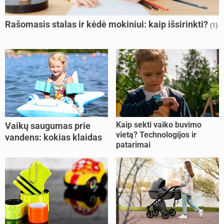
Rašomasis stalas ir kėdė mokiniui: kaip išsirinkti?
(1)
Kaip sekti vaiko buvimo
Vaikų saugumas prie
vietą? Technologijos ir
vandens: kokias klaidas
patarimai
dažniausiai daro tėvai?