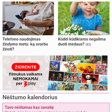
Telefono naudojimas
Kodėl kūdikiams negalima
žindymo metu: ką svarbu
duoti medaus?
(82)
žinoti?
Nėštumo kalendorius
Tavo nėštumas kas savaitę