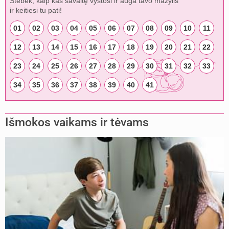
Stebėk, kaip kas savaitę vystosi ir auga tavo mažylis
ir keitiesi tu pati!
01
02
03
04
05
06
07
08
09
10
11
12
13
14
15
16
17
18
19
20
21
22
23
24
25
26
27
28
29
30
31
32
33
34
35
36
37
38
39
40
41
Išmokos vaikams ir tėvams