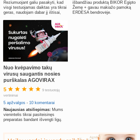
Reziumuojant galiu pasakyti, kad
išbandžiau produktą BIKOR Egipto
visgi testuojamas daiktas yra tikrai
Žemę + gavau makiažo pamoką
geras, naudojam dabar jį ištisai,
ERDESA bendrovėje.
rekomenduoju.
Nuo kvėpavimo takų
virusų saugantis nosies
purškalas AGOVIRAX
5
9 testuotojų
vertinimai
5 apžvalgos
-
10 komentarai
Naujausias atsiliepimas:
Mums
vienintelis tikrai pasiteisinęs
preparatas bandant išvengti ligų.