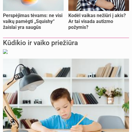
Perspėjimas tėvams: ne visi
Kodėl vaikas nežiūri į akis?
vaikų pamėgti „Squishy“
Ar tai visada autizmo
žaislai yra saugūs
požymis?
Kūdikio ir vaiko priežiūra