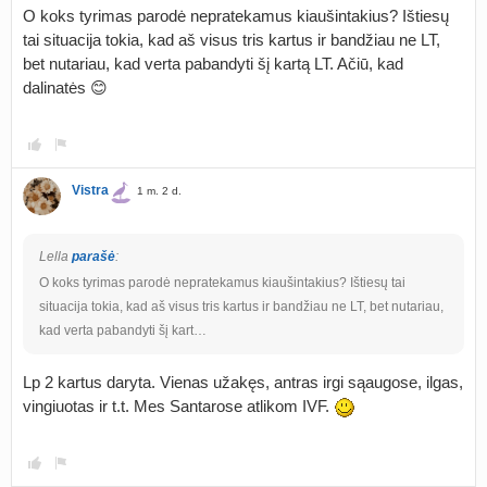
O koks tyrimas parodė nepratekamus kiaušintakius? Ištiesų
tai situacija tokia, kad aš visus tris kartus ir bandžiau ne LT,
bet nutariau, kad verta pabandyti šį kartą LT. Ačiū, kad
dalinatės 😊
Vistra
1 m. 2 d.
Lella
parašė
:
O koks tyrimas parodė nepratekamus kiaušintakius? Ištiesų tai
situacija tokia, kad aš visus tris kartus ir bandžiau ne LT, bet nutariau,
kad verta pabandyti šį kart…
Lp 2 kartus daryta. Vienas užakęs, antras irgi sąaugose, ilgas,
vingiuotas ir t.t. Mes Santarose atlikom IVF.