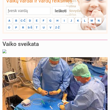
Vaikų vardai ir vardų reikšmės
A
B
C-Č
D
E
F
G
H
I
J
K
L
M
N
O
P
R
S-Š
T
U
V
Z-Ž
Vaiko sveikata