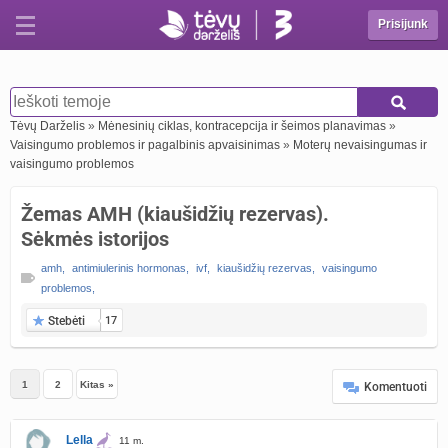
Prisijunk
Tėvų Darželis
»
Mėnesinių ciklas, kontracepcija ir šeimos planavimas
»
Vaisingumo problemos ir pagalbinis apvaisinimas
»
Moterų nevaisingumas ir
vaisingumo problemos
Žemas AMH (kiaušidžių rezervas).
Sėkmės istorijos
amh
,
antimiulerinis hormonas
,
ivf
,
kiaušidžių rezervas
,
vaisingumo
problemos
,
Stebėti
17
1
2
Kitas »
Komentuoti
Lella
11 m.