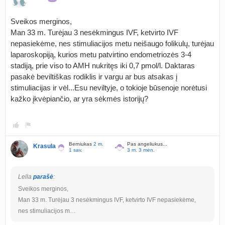
Sveikos merginos,
Man 33 m. Turėjau 3 nesėkmingus IVF, ketvirto IVF
nepasiekėme, nes stimuliacijos metu neišaugo folikulų, turėjau
laparoskopiją, kurios metu patvirtino endometriozės 3-4
stadiją, prie viso to AMH nukritęs iki 0,7 pmol/l. Daktaras
pasakė beviltiškas rodiklis ir vargu ar bus atsakas į
stimuliacijas ir vėl...Esu neviltyje, o tokioje būsenoje norėtusi
kažko įkvėpiančio, ar yra sėkmės istorijų?
Berniukas
2 m.
Pas angeliukus...
Krasula
1 sav.
3 m. 3 mėn.
Lella
parašė
:
Sveikos merginos,
Man 33 m. Turėjau 3 nesėkmingus IVF, ketvirto IVF nepasiekėme,
nes stimuliacijos m…