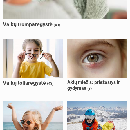
Vaikų trumparegystė
(49)
Akių miežis: priežastys ir
Vaikų toliaregystė
(43)
gydymas
(3)