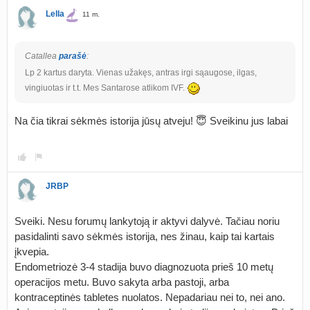
Lella
11 m.
Catallea
parašė
:
Lp 2 kartus daryta. Vienas užakęs, antras irgi sąaugose, ilgas,
vingiuotas ir t.t. Mes Santarose atlikom IVF.
Na čia tikrai sėkmės istorija jūsų atveju! 😇 Sveikinu jus labai
JRBP
Sveiki. Nesu forumų lankytoją ir aktyvi dalyvė. Tačiau noriu
pasidalinti savo sėkmės istorija, nes žinau, kaip tai kartais
įkvepia.
Endometriozė 3-4 stadija buvo diagnozuota prieš 10 metų
operacijos metu. Buvo sakyta arba pastoji, arba
kontraceptinės tabletes nuolatos. Nepadariau nei to, nei ano.