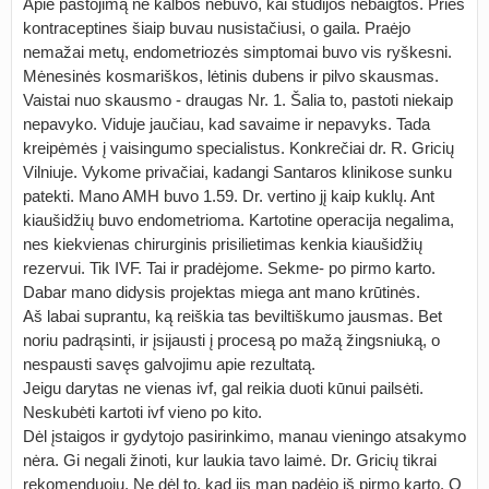
Apie pastojimą ne kalbos nebuvo, kai studijos nebaigtos. Prieš
kontraceptines šiaip buvau nusistačiusi, o gaila. Praėjo
nemažai metų, endometriozės simptomai buvo vis ryškesni.
Mėnesinės kosmariškos, lėtinis dubens ir pilvo skausmas.
Vaistai nuo skausmo - draugas Nr. 1. Šalia to, pastoti niekaip
nepavyko. Viduje jaučiau, kad savaime ir nepavyks. Tada
kreipėmės į vaisingumo specialistus. Konkrečiai dr. R. Gricių
Vilniuje. Vykome privačiai, kadangi Santaros klinikose sunku
patekti. Mano AMH buvo 1.59. Dr. vertino jį kaip kuklų. Ant
kiaušidžių buvo endometrioma. Kartotine operacija negalima,
nes kiekvienas chirurginis prisilietimas kenkia kiaušidžių
rezervui. Tik IVF. Tai ir pradėjome. Sekme- po pirmo karto.
Dabar mano didysis projektas miega ant mano krūtinės.
Aš labai suprantu, ką reiškia tas beviltiškumo jausmas. Bet
noriu padrąsinti, ir įsijausti į procesą po mažą žingsniuką, o
nespausti savęs galvojimu apie rezultatą.
Jeigu darytas ne vienas ivf, gal reikia duoti kūnui pailsėti.
Neskubėti kartoti ivf vieno po kito.
Dėl įstaigos ir gydytojo pasirinkimo, manau vieningo atsakymo
nėra. Gi negali žinoti, kur laukia tavo laimė. Dr. Gricių tikrai
rekomenduoju. Ne dėl to, kad jis man padėjo iš pirmo karto. O