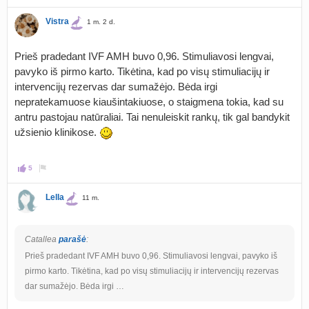
Vistra
1 m. 2 d.
Prieš pradedant IVF AMH buvo 0,96. Stimuliavosi lengvai,
pavyko iš pirmo karto. Tikėtina, kad po visų stimuliacijų ir
intervencijų rezervas dar sumažėjo. Bėda irgi
nepratekamuose kiaušintakiuose, o staigmena tokia, kad su
antru pastojau natūraliai. Tai nenuleiskit rankų, tik gal bandykit
užsienio klinikose.
5
Lella
11 m.
Catallea
parašė
:
Prieš pradedant IVF AMH buvo 0,96. Stimuliavosi lengvai, pavyko iš
pirmo karto. Tikėtina, kad po visų stimuliacijų ir intervencijų rezervas
dar sumažėjo. Bėda irgi …