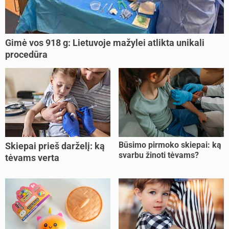
Gimė vos 918 g: Lietuvoje mažylei atlikta unikali
procedūra
Būsimo pirmoko skiepai: ką
Skiepai prieš darželį: ką
svarbu žinoti tėvams?
tėvams verta
pasitikrinti?