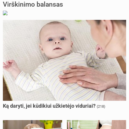
Virškinimo balansas
Ką daryti, jei kūdikiui užkietėjo viduriai?
(218)