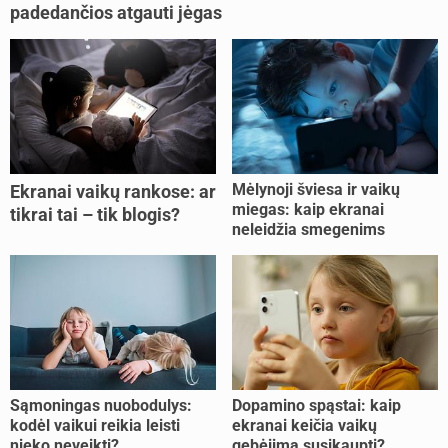
padedančios atgauti jėgas
Mėlynoji šviesa ir vaikų
Ekranai vaikų rankose: ar
miegas: kaip ekranai
tikrai tai – tik blogis?
neleidžia smegenims
pailsėti?
Sąmoningas nuobodulys:
Dopamino spąstai: kaip
kodėl vaikui reikia leisti
ekranai keičia vaikų
nieko neveikti?
gebėjimą susikaupti?