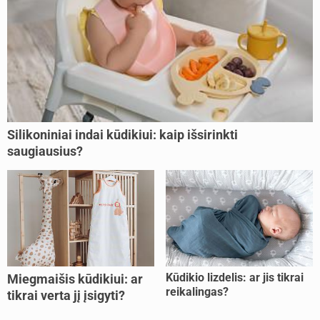
Silikoniniai indai kūdikiui: kaip išsirinkti
saugiausius?
Kūdikio lizdelis: ar jis tikrai
Miegmaišis kūdikiui: ar
reikalingas?
tikrai verta jį įsigyti?