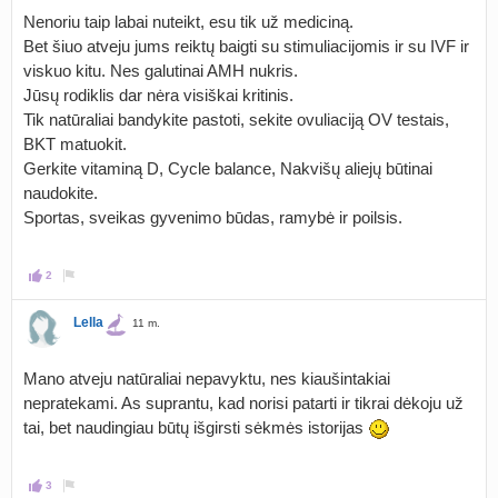
Nenoriu taip labai nuteikt, esu tik už mediciną.
Bet šiuo atveju jums reiktų baigti su stimuliacijomis ir su IVF ir
viskuo kitu. Nes galutinai AMH nukris.
Jūsų rodiklis dar nėra visiškai kritinis.
Tik natūraliai bandykite pastoti, sekite ovuliaciją OV testais,
BKT matuokit.
Gerkite vitaminą D, Cycle balance, Nakvišų aliejų būtinai
naudokite.
Sportas, sveikas gyvenimo būdas, ramybė ir poilsis.
2
Lella
11 m.
Mano atveju natūraliai nepavyktu, nes kiaušintakiai
nepratekami. As suprantu, kad norisi patarti ir tikrai dėkoju už
tai, bet naudingiau būtų išgirsti sėkmės istorijas
3