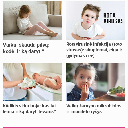
Rotavirusinė infekcija (roto
Vaikui skauda pilvą:
virusas): simptomai, eiga ir
kodėl ir ką daryti?
gydymas
(176)
Kūdikis viduriuoja: kas tai
Vaikų žarnyno mikrobiotos
lemia ir ką daryti tėvams?
ir imuniteto ryšys