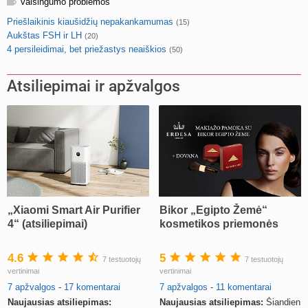
vaisingumo problemos
Priešlaikinis kiaušidžių nepakankamumas
(15)
Aukštas FSH ir LH
(20)
4 persileidimai, bet priežastys neaiškios
(50)
Atsiliepimai ir apžvalgos
„Xiaomi Smart Air Purifier
Bikor „Egipto Žemė“
4“ (atsiliepimai)
kosmetikos priemonės
4.6
5
7 testuotojų
7 testuotojų
vertinimai
vertinimai
7 apžvalgos
-
17 komentarai
7 apžvalgos
-
11 komentarai
Naujausias atsiliepimas:
Naujausias atsiliepimas:
Šiandien