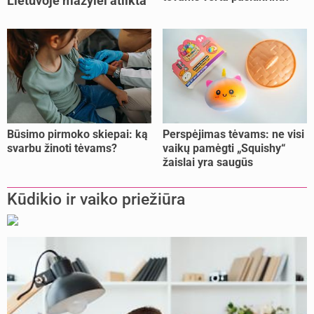
Lietuvoje mažylei atlikta
unikali procedūra
Būsimo pirmoko skiepai: ką
Perspėjimas tėvams: ne visi
svarbu žinoti tėvams?
vaikų pamėgti „Squishy“
žaislai yra saugūs
Kūdikio ir vaiko priežiūra