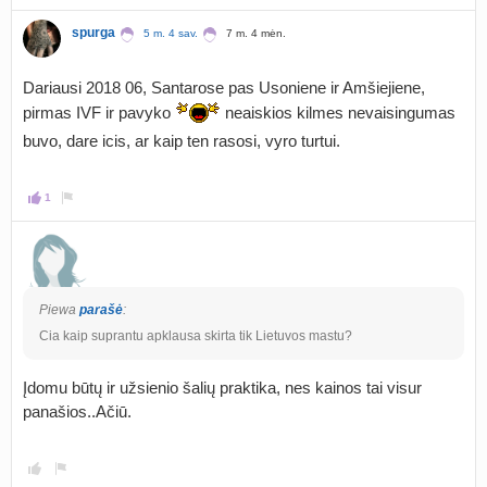
spurga
5 m. 4 sav.
7 m. 4 mėn.
Dariausi 2018 06, Santarose pas Usoniene ir Amšiejiene,
pirmas IVF ir pavyko
neaiskios kilmes nevaisingumas
buvo, dare icis, ar kaip ten rasosi, vyro turtui.
1
Piewa
parašė
:
Cia kaip suprantu apklausa skirta tik Lietuvos mastu?
Įdomu būtų ir užsienio šalių praktika, nes kainos tai visur
panašios..Ačiū.