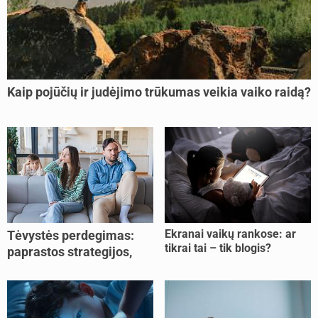
Kaip pojūčių ir judėjimo trūkumas veikia vaiko raidą?
Ekranai vaikų rankose: ar
Tėvystės perdegimas:
tikrai tai – tik blogis?
paprastos strategijos,
padedančios atgauti
jėgas