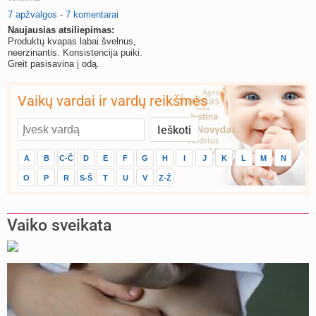
7 apžvalgos
-
7 komentarai
Naujausias atsiliepimas:
Produktų kvapas labai švelnus,
neerzinantis. Konsistencija puiki.
Greit pasisavina į odą.
Vaikų vardai ir vardų reikšmės
A
B
C-Č
D
E
F
G
H
I
J
K
L
M
N
O
P
R
S-Š
T
U
V
Z-Ž
Vaiko sveikata