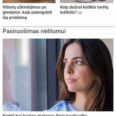
Vidurių užkietėjimas po
Kaip dažnai kūdikis turėtų
gimdymo: kaip palengvinti
tuštintis?
(9)
šią problemą
Pasiruošimas nėštumui
Kodėl kai kurios moterys ilgai nesijaučia