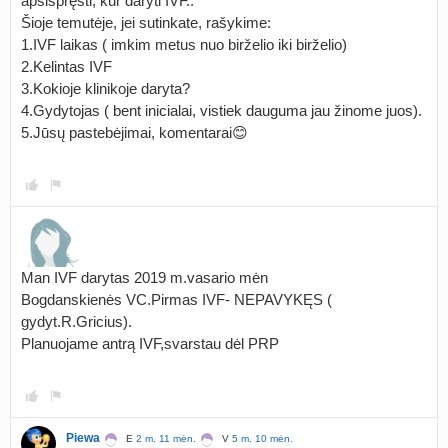
apsispręsti, kur daryti IVF..
Šioje temutėje, jei sutinkate, rašykime:
1.IVF laikas ( imkim metus nuo birželio iki birželio)
2.Kelintas IVF
3.Kokioje klinikoje daryta?
4.Gydytojas ( bent inicialai, vistiek dauguma jau žinome juos).
5.Jūsų pastebėjimai, komentarai😊
Man IVF darytas 2019 m.vasario mėn
Bogdanskienės VC.Pirmas IVF- NEPAVYKĘS (
gydyt.R.Gricius).
Planuojame antrą IVF,svarstau dėl PRP
Piewa
E
2 m. 11 mėn.
V
5 m. 10 mėn.