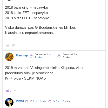
2018 balandi ivf - nepavyko
2018 lapkr FET - nepavyko
2019 birzeli FET - nepavyko
Viska dariausi pas G Bogdanskienes klinikoj.
Kiausintakiu nepratekamumas.
Domantas
4 m.
Deimantė 6 m.
Flaminga
9 mėn.
8 mėn.
2019 m vasaris Vaisingumo klinika Klaipeda, visos
proceduros Vilniuje Visockiene.
IVF+ picsi - SEKMINGAS
2
Piewa
E
2 m. 11 mėn.
V
5 m. 10 mėn.