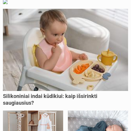
Silikoniniai indai kūdikiui: kaip išsirinkti
saugiausius?