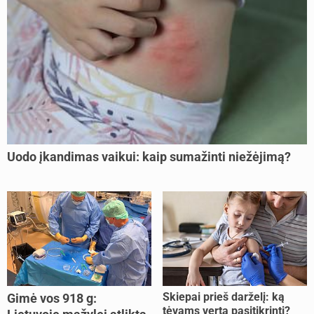
Uodo įkandimas vaikui: kaip sumažinti niežėjimą?
Skiepai prieš darželį: ką
Gimė vos 918 g:
tėvams verta pasitikrinti?