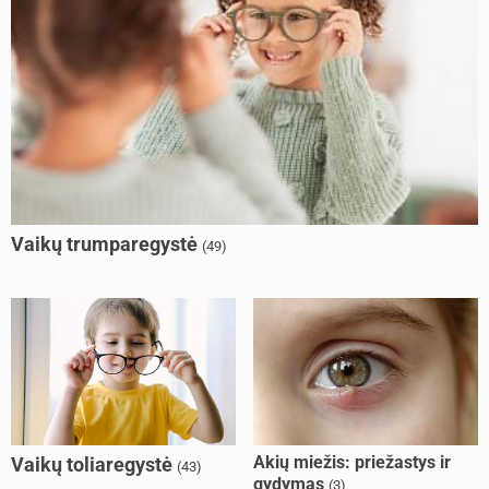
Vaikų trumparegystė
(49)
Akių miežis: priežastys ir
Vaikų toliaregystė
(43)
gydymas
(3)