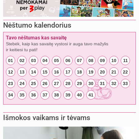
Nėštumo kalendorius
Tavo nėštumas kas savaitę
Stebėk, kaip kas savaitę vystosi ir auga tavo mažylis
ir keitiesi tu pati!
01
02
03
04
05
06
07
08
09
10
11
12
13
14
15
16
17
18
19
20
21
22
23
24
25
26
27
28
29
30
31
32
33
34
35
36
37
38
39
40
41
Išmokos vaikams ir tėvams