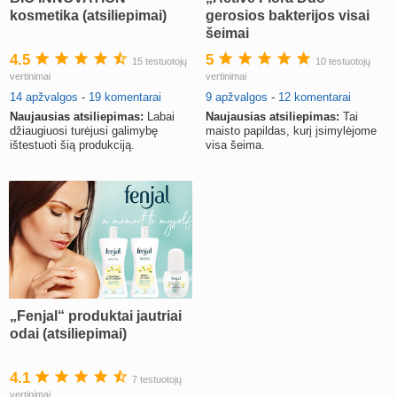
kosmetika (atsiliepimai)
gerosios bakterijos visai
šeimai
4.5
5
15 testuotojų
10 testuotojų
vertinimai
vertinimai
14 apžvalgos
-
19 komentarai
9 apžvalgos
-
12 komentarai
Naujausias atsiliepimas:
Labai
Naujausias atsiliepimas:
Tai
džiaugiuosi turėjusi galimybę
maisto papildas, kurį įsimylėjome
ištestuoti šią produkciją.
visa šeima.
„Fenjal“ produktai jautriai
odai (atsiliepimai)
4.1
7 testuotojų
vertinimai