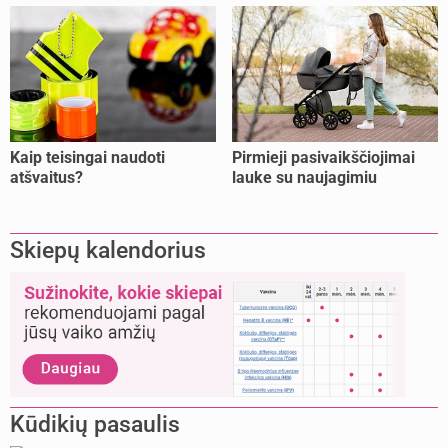
Kaip teisingai naudoti
Pirmieji pasivaikščiojimai
atšvaitus?
lauke su naujagimiu
Skiepų kalendorius
Kūdikių pasaulis