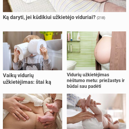
Ką daryti, jei kūdikiui užkietėjo viduriai?
(218)
Vidurių užkietėjimas
Vaikų vidurių
nėštumo metu: priežastys ir
užkietėjimas: štai ką
būdai sau padėti
daryti