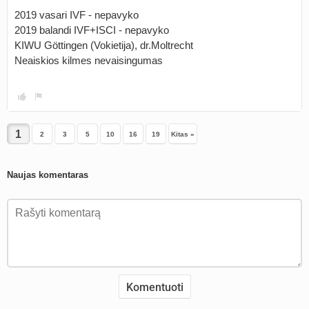
2019 vasari IVF - nepavyko
2019 balandi IVF+ISCI - nepavyko
KIWU Göttingen (Vokietija), dr.Moltrecht
Neaiskios kilmes nevaisingumas
2
3
5
10
16
19
Kitas »
Naujas komentaras