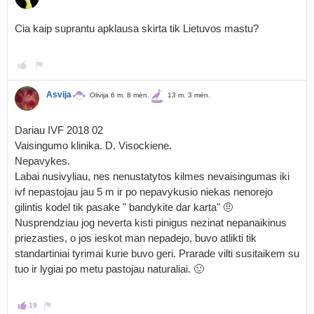
Cia kaip suprantu apklausa skirta tik Lietuvos mastu?
Asvija
Olivija 6 m. 8 mėn.
13 m. 3 mėn.
Dariau IVF 2018 02
Vaisingumo klinika. D. Visockiene.
Nepavykes.
Labai nusivyliau, nes nenustatytos kilmes nevaisingumas iki
ivf nepastojau jau 5 m ir po nepavykusio niekas nenorejo
gilintis kodel tik pasake " bandykite dar karta" 🤨
Nusprendziau jog neverta kisti pinigus nezinat nepanaikinus
priezasties, o jos ieskot man nepadejo, buvo atlikti tik
standartiniai tyrimai kurie buvo geri. Prarade vilti susitaikem su
tuo ir lygiai po metu pastojau naturaliai. 🙂
19