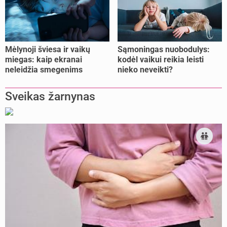
Mėlynoji šviesa ir vaikų
Sąmoningas nuobodulys:
miegas: kaip ekranai
kodėl vaikui reikia leisti
neleidžia smegenims
nieko neveikti?
pailsėti?
Sveikas žarnynas