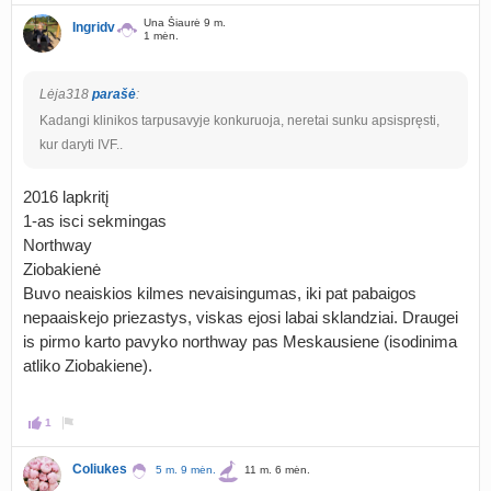
Una Šiaurė 9 m.
Ingridv
1 mėn.
Lėja318
parašė
:
Kadangi klinikos tarpusavyje konkuruoja, neretai sunku apsispręsti,
kur daryti IVF..
2016 lapkritį
1-as isci sekmingas
Northway
Ziobakienė
Buvo neaiskios kilmes nevaisingumas, iki pat pabaigos
nepaaiskejo priezastys, viskas ejosi labai sklandziai. Draugei
is pirmo karto pavyko northway pas Meskausiene (isodinima
atliko Ziobakiene).
1
Coliukes
5 m. 9 mėn.
11 m. 6 mėn.