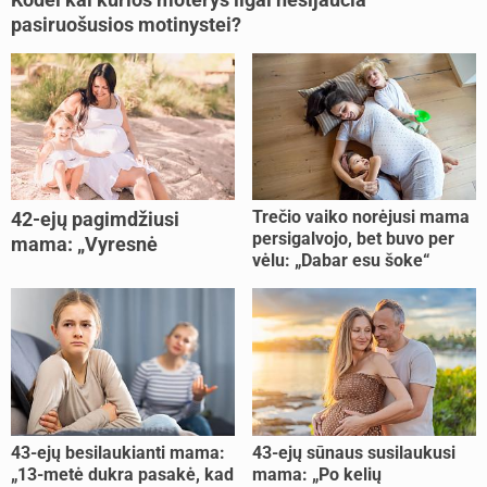
pasiruošusios motinystei?
Trečio vaiko norėjusi mama
42-ejų pagimdžiusi
persigalvojo, bet buvo per
mama: „Vyresnė
vėlu: „Dabar esu šoke“
nėštumą išnešiojau
lengviau“
43-ejų besilaukianti mama:
43-ejų sūnaus susilaukusi
„13-metė dukra pasakė, kad
mama: „Po kelių