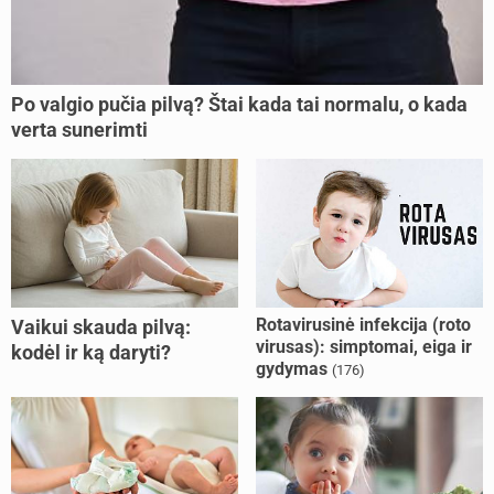
Po valgio pučia pilvą? Štai kada tai normalu, o kada
verta sunerimti
Rotavirusinė infekcija (roto
Vaikui skauda pilvą:
virusas): simptomai, eiga ir
kodėl ir ką daryti?
gydymas
(176)