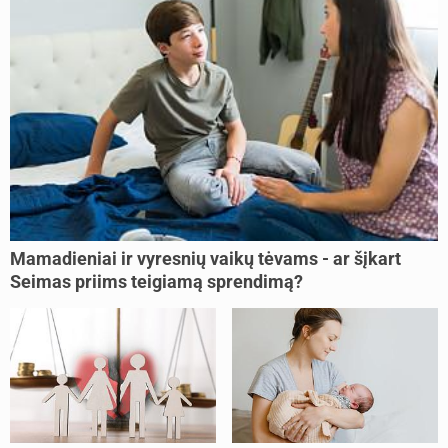
Mamadieniai ir vyresnių vaikų tėvams - ar šįkart
Seimas priims teigiamą sprendimą?