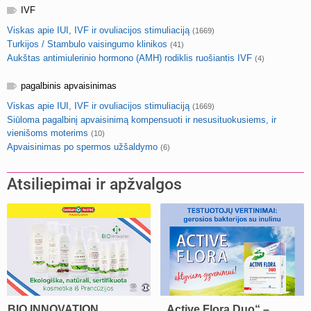
IVF
Viskas apie IUI, IVF ir ovuliacijos stimuliaciją
(1669)
Turkijos / Stambulo vaisingumo klinikos
(41)
Aukštas antimiulerinio hormono (AMH) rodiklis ruošiantis IVF
(4)
pagalbinis apvaisinimas
Viskas apie IUI, IVF ir ovuliacijos stimuliaciją
(1669)
Siūloma pagalbinį apvaisinimą kompensuoti ir nesusituokusiems, ir
vienišoms moterims
(10)
Apvaisinimas po spermos užšaldymo
(6)
Atsiliepimai ir apžvalgos
BIO INNOVATION
„Active Flora Duo“ –