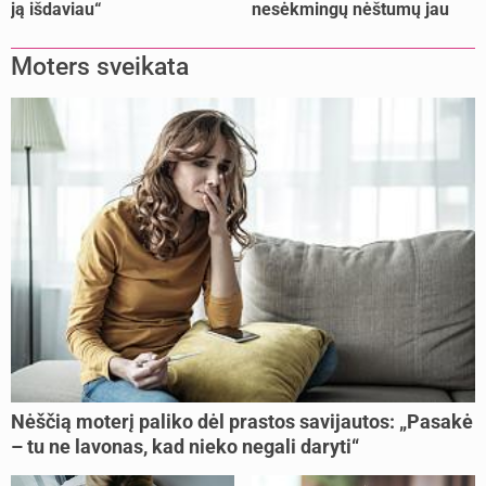
ją išdaviau“
nesėkmingų nėštumų jau
buvome praradę viltį“
Moters sveikata
Nėščią moterį paliko dėl prastos savijautos: „Pasakė
– tu ne lavonas, kad nieko negali daryti“