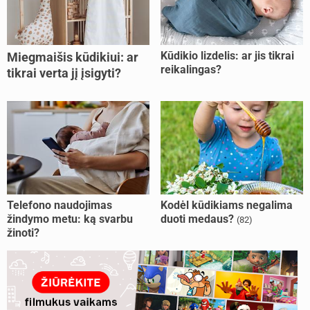
Kūdikio lizdelis: ar jis tikrai
Miegmaišis kūdikiui: ar
reikalingas?
tikrai verta jį įsigyti?
Telefono naudojimas
Kodėl kūdikiams negalima
žindymo metu: ką svarbu
duoti medaus?
(82)
žinoti?