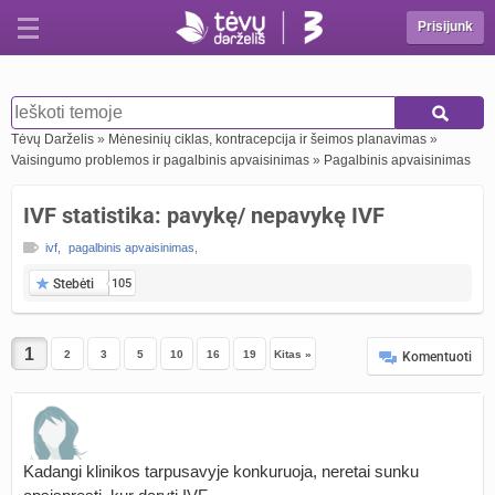
Prisijunk
Tėvų Darželis
»
Mėnesinių ciklas, kontracepcija ir šeimos planavimas
»
Vaisingumo problemos ir pagalbinis apvaisinimas
»
Pagalbinis apvaisinimas
IVF statistika: pavykę/ nepavykę IVF
ivf
,
pagalbinis apvaisinimas
,
Stebėti
105
2
3
5
10
16
19
Kitas »
Komentuoti
Kadangi klinikos tarpusavyje konkuruoja, neretai sunku