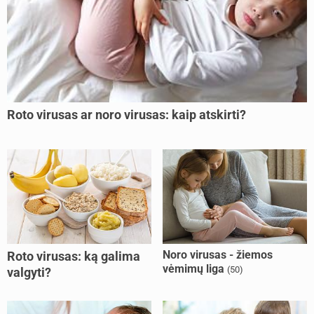
Roto virusas ar noro virusas: kaip atskirti?
Noro virusas - žiemos
Roto virusas: ką galima
vėmimų liga
(50)
valgyti?