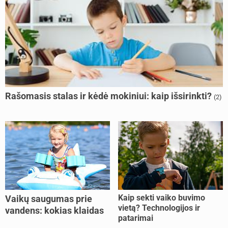
Rašomasis stalas ir kėdė mokiniui: kaip išsirinkti?
(2)
Kaip sekti vaiko buvimo
Vaikų saugumas prie
vietą? Technologijos ir
vandens: kokias klaidas
patarimai
dažniausiai daro tėvai?