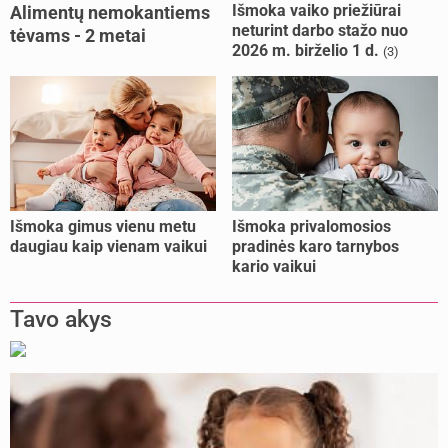
Išmoka vaiko priežiūrai
Alimentų nemokantiems
neturint darbo stažo nuo
tėvams - 2 metai
2026 m. birželio 1 d.
(3)
kalėjimo
Išmoka gimus vienu metu
Išmoka privalomosios
daugiau kaip vienam vaikui
pradinės karo tarnybos
kario vaikui
Tavo akys