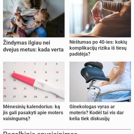
Nėštumas po 40-ies: kokių
Žindymas ilgiau nei
komplikacijų rizika iš tiesų
dvejus metus: kada verta
padidėja?
tęsti, o kada metas
nujunkyti?
Mėnesinių kalendorius: ką
Ginekologas vyras ar
jis gali pasakyti apie moters
moteris? Kodėl tai vis dar
vaisingumą?
kelia tiek diskusijų