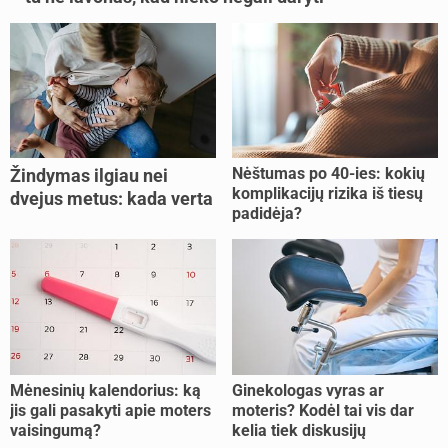
Nėštumas po 40-ies: kokių
Žindymas ilgiau nei
komplikacijų rizika iš tiesų
dvejus metus: kada verta
padidėja?
tęsti, o kada metas
nujunkyti?
Mėnesinių kalendorius: ką
Ginekologas vyras ar
jis gali pasakyti apie moters
moteris? Kodėl tai vis dar
vaisingumą?
kelia tiek diskusijų