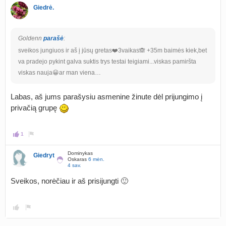
Giedrė.
Goldenn
parašė
:
sveikos jungiuos ir aš į jūsų gretas❤️3vaikas🙈 +35m baimės kiek,bet
va pradejo pykint galva suktis trys testai teigiami...viskas pamiršta
viskas nauja😀ar man viena…
Labas, aš jums parašysiu asmenine žinute dėl prijungimo į
privačią grupę
1
Dominykas
Giedryt
Oskaras
6 mėn.
4 sav.
Sveikos, norėčiau ir aš prisijungti 🙂