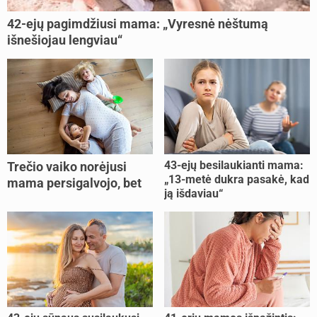
42-ejų pagimdžiusi mama: „Vyresnė nėštumą
išnešiojau lengviau“
43-ejų besilaukianti mama:
Trečio vaiko norėjusi
„13-metė dukra pasakė, kad
mama persigalvojo, bet
ją išdaviau“
buvo per vėlu: „Dabar esu
šoke“