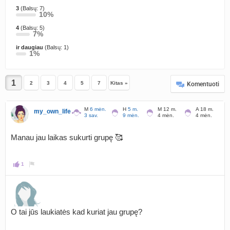
3
(Balsų: 7)
10%
4
(Balsų: 5)
7%
ir daugiau
(Balsų: 1)
1%
2
3
4
5
7
Kitas »
Komentuoti
M
6 mėn.
H
5 m.
M 12 m.
A 18 m.
my_own_life
3 sav.
9 mėn.
4 mėn.
4 mėn.
Manau jau laikas sukurti grupę 🥰
1
O tai jūs laukiatės kad kuriat jau grupę?