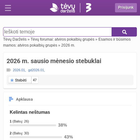
Prisijunk
Tėvų Darželis
»
Tėvų forumai: atviros pokalbių grupės
»
Esamos ir būsimos
mamos: atviros pokalbių grupės
»
2026 m.
2026 m. sausio mėnesio stebuklai
2026.01
,
gd2026.01
,
Stebėti
47
Apklausa
Kelintas neštumas
1
(Balsų: 26)
38%
2
(Balsų: 30)
43%