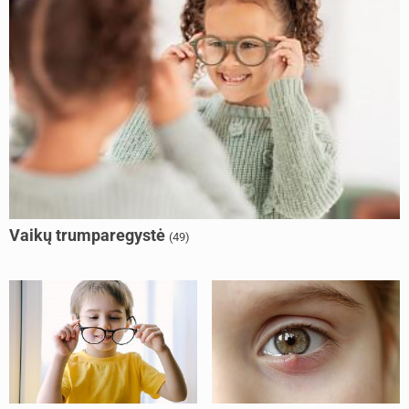
Vaikų trumparegystė
(49)