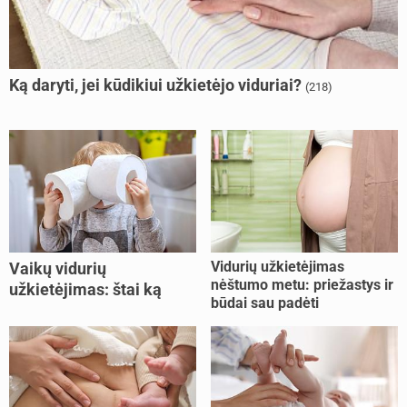
Ką daryti, jei kūdikiui užkietėjo viduriai?
(218)
Vidurių užkietėjimas
Vaikų vidurių
nėštumo metu: priežastys ir
užkietėjimas: štai ką
būdai sau padėti
daryti