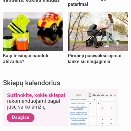
patarimai
dažniausiai daro tėvai?
Kaip teisingai naudoti
Pirmieji pasivaikščiojimai
atšvaitus?
lauke su naujagimiu
Skiepų kalendorius