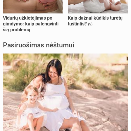
Vidurių užkietėjimas po
Kaip dažnai kūdikis turėtų
gimdymo: kaip palengvinti
tuštintis?
(9)
šią problemą
Pasiruošimas nėštumui