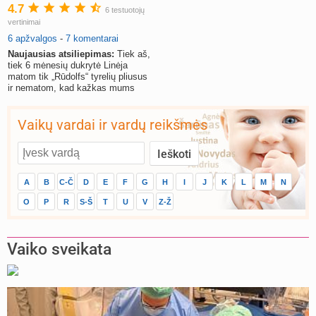
4.7
6 testuotojų
vertinimai
6 apžvalgos
-
7 komentarai
Naujausias atsiliepimas:
Tiek aš,
tiek 6 mėnesių dukrytė Linėja
matom tik „Rūdolfs“ tyrelių pliusus
ir nematom, kad kažkas mums
netiktų ir nepatiktų.
Vaikų vardai ir vardų reikšmės
A
B
C-Č
D
E
F
G
H
I
J
K
L
M
N
O
P
R
S-Š
T
U
V
Z-Ž
Vaiko sveikata