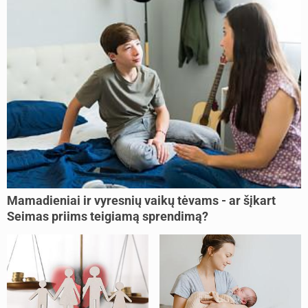
Mamadieniai ir vyresnių vaikų tėvams - ar šįkart
Seimas priims teigiamą sprendimą?