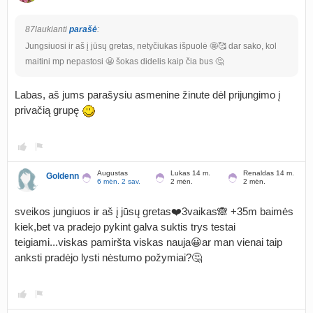
87laukianti
parašė
:
Jungsiuosi ir aš į jūsų gretas, netyčiukas išpuolė 🤩🥰 dar sako, kol
maitini mp nepastosi 😬 šokas didelis kaip čia bus 🤔
Labas, aš jums parašysiu asmenine žinute dėl prijungimo į
privačią grupę
Augustas
Lukas 14 m.
Renaldas 14 m.
Goldenn
6 mėn. 2 sav.
2 mėn.
2 mėn.
sveikos jungiuos ir aš į jūsų gretas❤️3vaikas🙈 +35m baimės
kiek,bet va pradejo pykint galva suktis trys testai
teigiami...viskas pamiršta viskas nauja😀ar man vienai taip
anksti pradėjo lysti nėstumo požymiai?🤔