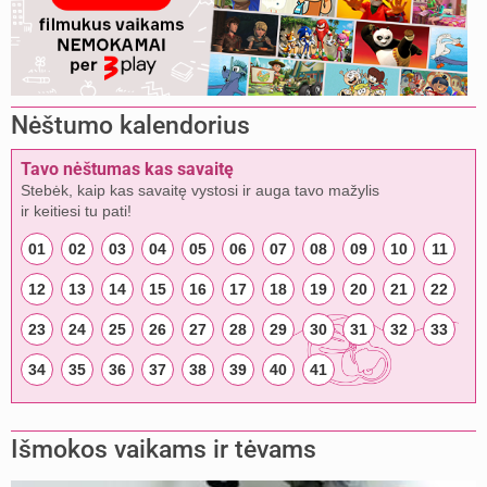
Nėštumo kalendorius
Tavo nėštumas kas savaitę
Stebėk, kaip kas savaitę vystosi ir auga tavo mažylis
ir keitiesi tu pati!
01
02
03
04
05
06
07
08
09
10
11
12
13
14
15
16
17
18
19
20
21
22
23
24
25
26
27
28
29
30
31
32
33
34
35
36
37
38
39
40
41
Išmokos vaikams ir tėvams