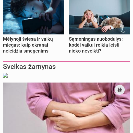
Mėlynoji šviesa ir vaikų
Sąmoningas nuobodulys:
miegas: kaip ekranai
kodėl vaikui reikia leisti
neleidžia smegenims
nieko neveikti?
pailsėti?
Sveikas žarnynas