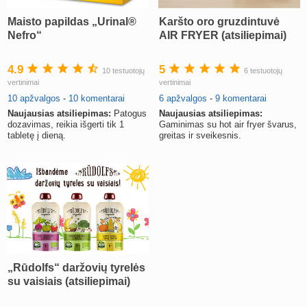
Maisto papildas „Urinal®
Karšto oro gruzdintuvė
Nefro“
AIR FRYER (atsiliepimai)
4.9
5
10 testuotojų
6 testuotojų
vertinimai
vertinimai
10 apžvalgos
-
10 komentarai
6 apžvalgos
-
9 komentarai
Naujausias atsiliepimas:
Patogus
Naujausias atsiliepimas:
dozavimas, reikia išgerti tik 1
Gaminimas su hot air fryer švarus,
tabletę į dieną.
greitas ir sveikesnis.
„Rūdolfs“ daržovių tyrelės
su vaisiais (atsiliepimai)