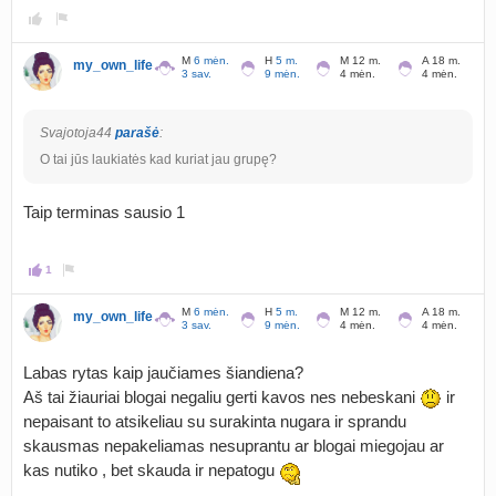
M
6 mėn.
H
5 m.
M 12 m.
A 18 m.
my_own_life
3 sav.
9 mėn.
4 mėn.
4 mėn.
Svajotoja44
parašė
:
O tai jūs laukiatės kad kuriat jau grupę?
Taip terminas sausio 1
1
M
6 mėn.
H
5 m.
M 12 m.
A 18 m.
my_own_life
3 sav.
9 mėn.
4 mėn.
4 mėn.
Labas rytas kaip jaučiames šiandiena?
Aš tai žiauriai blogai negaliu gerti kavos nes nebeskani
ir
nepaisant to atsikeliau su surakinta nugara ir sprandu
skausmas nepakeliamas nesuprantu ar blogai miegojau ar
kas nutiko , bet skauda ir nepatogu