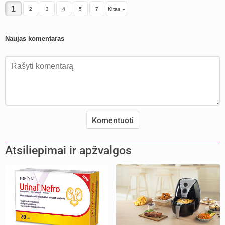
2
3
4
5
7
Kitas »
Naujas komentaras
Atsiliepimai ir apžvalgos