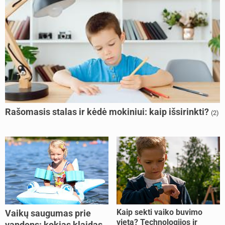
Rašomasis stalas ir kėdė mokiniui: kaip išsirinkti?
(2)
Kaip sekti vaiko buvimo
Vaikų saugumas prie
vietą? Technologijos ir
vandens: kokias klaidas