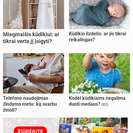
Kūdikio lizdelis: ar jis tikrai
Miegmaišis kūdikiui: ar
reikalingas?
tikrai verta jį įsigyti?
Telefono naudojimas
Kodėl kūdikiams negalima
žindymo metu: ką svarbu
duoti medaus?
(82)
žinoti?