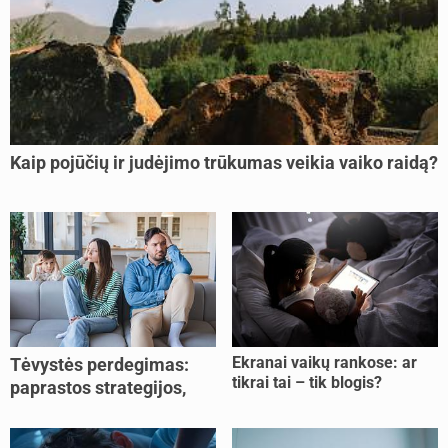
Kaip pojūčių ir judėjimo trūkumas veikia vaiko raidą?
Ekranai vaikų rankose: ar
Tėvystės perdegimas:
tikrai tai – tik blogis?
paprastos strategijos,
padedančios atgauti
jėgas