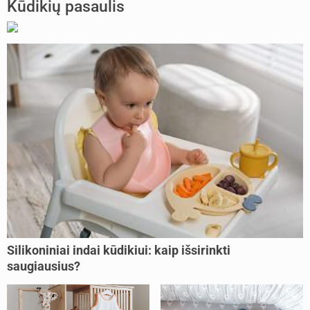
Kūdikių pasaulis
Silikoniniai indai kūdikiui: kaip išsirinkti
saugiausius?