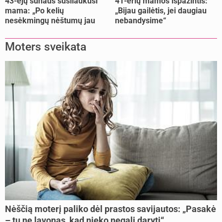
43-ejų sūnaus susilaukusi
41-erių mamos išpažintis:
mama: „Po kelių
„Bijau gailėtis, jei daugiau
nesėkmingų nėštumų jau
nebandysime“
buvome praradę viltį“
Moters sveikata
Nėščią moterį paliko dėl prastos savijautos: „Pasakė
– tu ne lavonas, kad nieko negali daryti“