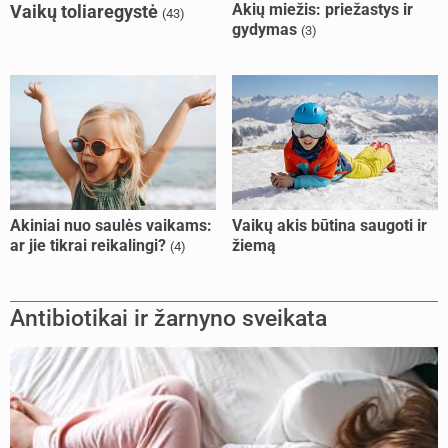
Akių miežis: priežastys ir
Vaikų toliaregystė
(43)
gydymas
(3)
Akiniai nuo saulės vaikams:
Vaikų akis būtina saugoti ir
ar jie tikrai reikalingi?
žiemą
(4)
Antibiotikai ir žarnyno sveikata