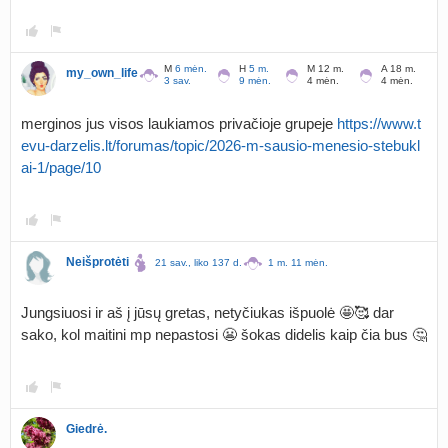
M
6 mėn.
H
5 m.
M 12 m.
A 18 m.
my_own_life
3 sav.
9 mėn.
4 mėn.
4 mėn.
merginos jus visos laukiamos privačioje grupeje
https://www.t
evu-darzelis.lt/forumas/topic/2026-m-sausio-menesio-stebukl
ai-1/page/10
Neišprotėti
21 sav., liko 137 d.
1 m. 11 mėn.
Jungsiuosi ir aš į jūsų gretas, netyčiukas išpuolė 🤩🥰 dar
sako, kol maitini mp nepastosi 😬 šokas didelis kaip čia bus 🤔
Giedrė.