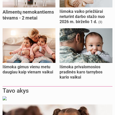
Išmoka vaiko priežiūrai
Alimentų nemokantiems
neturint darbo stažo nuo
tėvams - 2 metai
2026 m. birželio 1 d.
(3)
kalėjimo
Išmoka gimus vienu metu
Išmoka privalomosios
daugiau kaip vienam vaikui
pradinės karo tarnybos
kario vaikui
Tavo akys