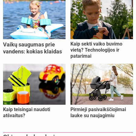
Kaip sekti vaiko buvimo
Vaikų saugumas prie
vietą? Technologijos ir
vandens: kokias klaidas
patarimai
dažniausiai daro tėvai?
Kaip teisingai naudoti
Pirmieji pasivaikščiojimai
atšvaitus?
lauke su naujagimiu