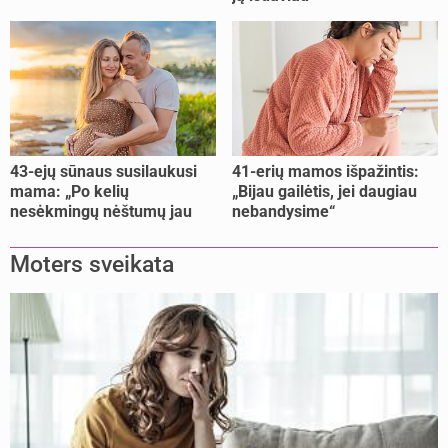
buvo per vėlu: „Dabar esu
šoke“
43-ejų sūnaus susilaukusi
41-erių mamos išpažintis:
mama: „Po kelių
„Bijau gailėtis, jei daugiau
nesėkmingų nėštumų jau
nebandysime“
buvome praradę viltį“
Moters sveikata