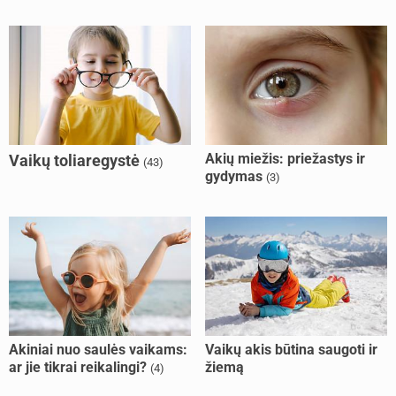
Akių miežis: priežastys ir
Vaikų toliaregystė
(43)
gydymas
(3)
Akiniai nuo saulės vaikams:
Vaikų akis būtina saugoti ir
ar jie tikrai reikalingi?
žiemą
(4)