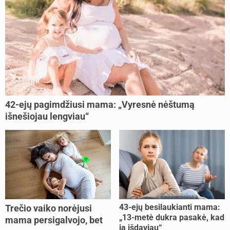
42-ejų pagimdžiusi mama: „Vyresnė nėštumą
išnešiojau lengviau“
43-ejų besilaukianti mama:
Trečio vaiko norėjusi
„13-metė dukra pasakė, kad
mama persigalvojo, bet
ją išdaviau“