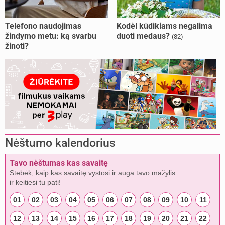
Telefono naudojimas
Kodėl kūdikiams negalima
žindymo metu: ką svarbu
duoti medaus?
(82)
žinoti?
Nėštumo kalendorius
Tavo nėštumas kas savaitę
Stebėk, kaip kas savaitę vystosi ir auga tavo mažylis
ir keitiesi tu pati!
01
02
03
04
05
06
07
08
09
10
11
12
13
14
15
16
17
18
19
20
21
22