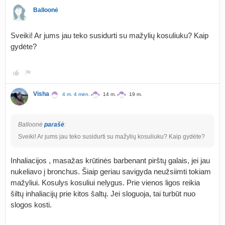
Balloonė
Sveiki! Ar jums jau teko susidurti su mažylių kosuliuku? Kaip
gydėte?
Visha
4 m. 4 mėn.
14 m.
19 m.
Balloonė
parašė
:
Sveiki! Ar jums jau teko susidurti su mažylių kosuliuku? Kaip gydėte?
Inhaliacijos , masažas krūtinės barbenant pirštų galais, jei jau
nukeliavo į bronchus. Šiaip geriau savigyda neužsiimti tokiam
mažyliui. Kosulys kosuliui nelygus. Prie vienos ligos reikia
šiltų inhaliacijų prie kitos šaltų. Jei sloguoja, tai turbūt nuo
slogos kosti.