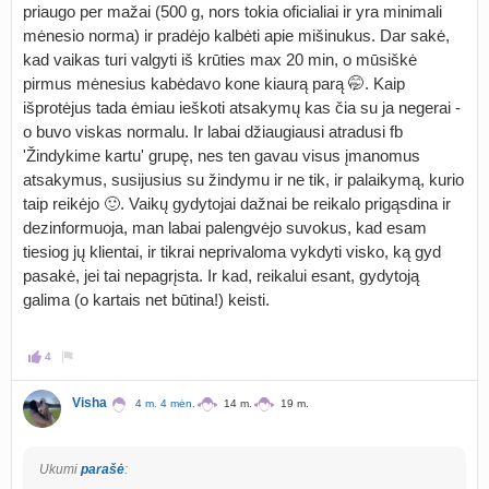
priaugo per mažai (500 g, nors tokia oficialiai ir yra minimali
mėnesio norma) ir pradėjo kalbėti apie mišinukus. Dar sakė,
kad vaikas turi valgyti iš krūties max 20 min, o mūsiškė
pirmus mėnesius kabėdavo kone kiaurą parą 🤭. Kaip
išprotėjus tada ėmiau ieškoti atsakymų kas čia su ja negerai -
o buvo viskas normalu. Ir labai džiaugiausi atradusi fb
'Žindykime kartu' grupę, nes ten gavau visus įmanomus
atsakymus, susijusius su žindymu ir ne tik, ir palaikymą, kurio
taip reikėjo 🙂. Vaikų gydytojai dažnai be reikalo prigąsdina ir
dezinformuoja, man labai palengvėjo suvokus, kad esam
tiesiog jų klientai, ir tikrai neprivaloma vykdyti visko, ką gyd
pasakė, jei tai nepagrįsta. Ir kad, reikalui esant, gydytoją
galima (o kartais net būtina!) keisti.
4
Visha
4 m. 4 mėn.
14 m.
19 m.
Ukumi
parašė
: