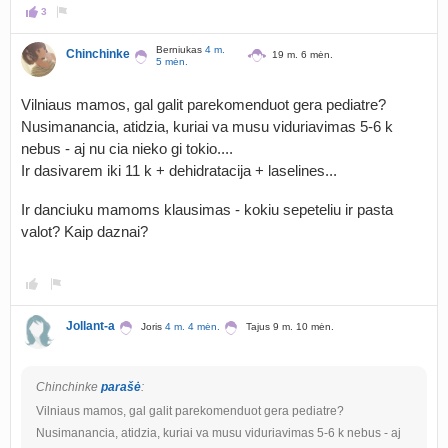
3
Berniukas
4 m.
Chinchinke
19 m. 6 mėn.
5 mėn.
Vilniaus mamos, gal galit parekomenduot gera pediatre?
Nusimanancia, atidzia, kuriai va musu viduriavimas 5-6 k
nebus - aj nu cia nieko gi tokio....
Ir dasivarem iki 11 k + dehidratacija + laselines...
Ir danciuku mamoms klausimas - kokiu sepeteliu ir pasta
valot? Kaip daznai?
Jollant-a
Joris
4 m. 4 mėn.
Tajus 9 m. 10 mėn.
Chinchinke
parašė
:
Vilniaus mamos, gal galit parekomenduot gera pediatre?
Nusimanancia, atidzia, kuriai va musu viduriavimas 5-6 k nebus - aj