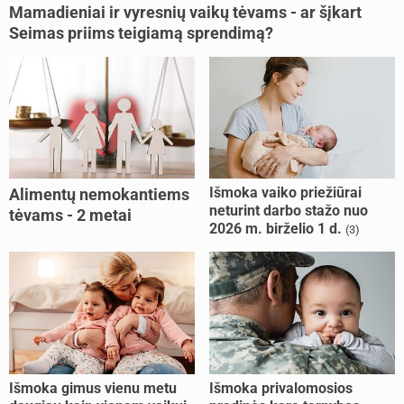
Mamadieniai ir vyresnių vaikų tėvams - ar šįkart
Seimas priims teigiamą sprendimą?
Išmoka vaiko priežiūrai
Alimentų nemokantiems
neturint darbo stažo nuo
tėvams - 2 metai
2026 m. birželio 1 d.
(3)
kalėjimo
Išmoka gimus vienu metu
Išmoka privalomosios