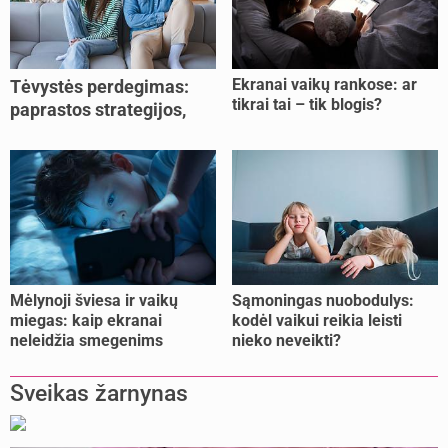
Ekranai vaikų rankose: ar
Tėvystės perdegimas:
tikrai tai – tik blogis?
paprastos strategijos,
padedančios atgauti
jėgas
Mėlynoji šviesa ir vaikų
Sąmoningas nuobodulys:
miegas: kaip ekranai
kodėl vaikui reikia leisti
neleidžia smegenims
nieko neveikti?
pailsėti?
Sveikas žarnynas