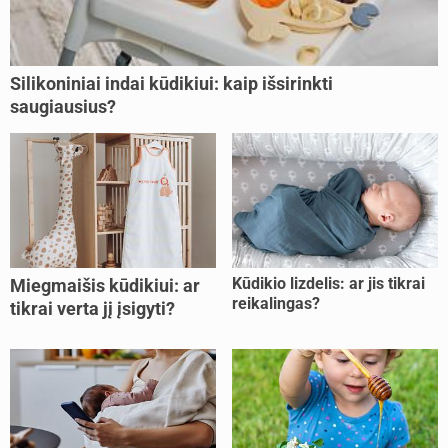
Silikoniniai indai kūdikiui: kaip išsirinkti
saugiausius?
Kūdikio lizdelis: ar jis tikrai
Miegmaišis kūdikiui: ar
reikalingas?
tikrai verta jį įsigyti?