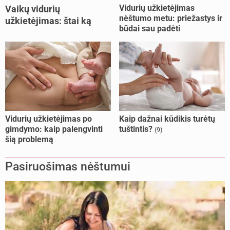
Vidurių užkietėjimas
Vaikų vidurių
nėštumo metu: priežastys ir
užkietėjimas: štai ką
būdai sau padėti
daryti
Vidurių užkietėjimas po
Kaip dažnai kūdikis turėtų
gimdymo: kaip palengvinti
tuštintis?
(9)
šią problemą
Pasiruošimas nėštumui