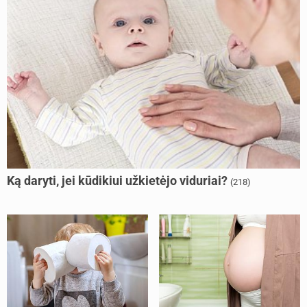
Ką daryti, jei kūdikiui užkietėjo viduriai?
(218)