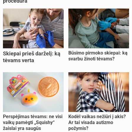
procedūra
Būsimo pirmoko skiepai: ką
Skiepai prieš darželį: ką
svarbu žinoti tėvams?
tėvams verta
pasitikrinti?
Perspėjimas tėvams: ne visi
Kodėl vaikas nežiūri į akis?
vaikų pamėgti „Squishy“
Ar tai visada autizmo
žaislai yra saugūs
požymis?