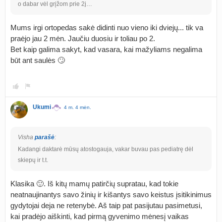
o dabar vėl grįžom prie 2j…
Mums irgi ortopedas sakė didinti nuo vieno iki dviejų... tik va
praėjo jau 2 mėn. Jaučiu duosiu ir toliau po 2.
Bet kaip galima sakyt, kad vasara, kai mažyliams negalima
būt ant saulės 🙄
Ukumi
4 m. 4 mėn.
Visha
parašė
:
Kadangi daktarė mūsų atostogauja, vakar buvau pas pediatrę dėl
skiepų ir t.t.
Klasika 🙂. Iš kitų mamų patirčių supratau, kad tokie
neatnaujinantys savo žinių ir kišantys savo keistus įsitikinimus
gydytojai deja ne retenybė. Aš taip pat pasijutau pasimetusi,
kai pradėjo aiškinti, kad pirmą gyvenimo mėnesį vaikas