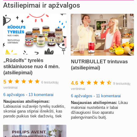
Atsiliepimai ir apžvalgos
„Rūdolfs“ tyrelės
NUTRIBULLET trintuvas
stiklainiuose nuo 4 mėn.
(atsiliepimai)
(atsiliepimai)
5
4.6
6 testuotojų
9 testuotojų
vertinimai
vertinimai
6 apžvalgos
-
13 komentarai
6 apžvalgos
-
11 komentarai
Naujausias atsiliepimas:
Naujausias atsiliepimas:
Likau
Labiausiai sužavėjo tyrelių sudėtis,
maloniai nustebinta ir labai
skoniai gana stipriai išreikšti, kas
džiaugiuosi šiuo aparatu
parodo puikius tiek daržovių, tiek
palengvinančiu buitį.
vaisių derinius.