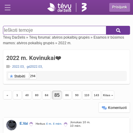
Prisijunk
Tėvų Darželis
»
Tėvų forumai: atviros pokalbių grupės
»
Esamos ir būsimos
mamos: atviros pokalbių grupės
»
2022 m.
2022 m. Kovinukai❤️
2022.03
,
gd2022.03
,
Stebėti
294
«
1
40
80
84
86
90
110
143
Kitas »
Komentuoti
Jonukas 10 m.
E.Vai
Herkus
4 m. 4 mėn.
10 mėn.