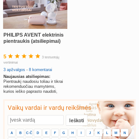
PHILIPS AVENT elektrinis
pientraukis (atsiliepimai)
5
3 testuotojų
vertinimai
3 apžvalgos
-
8 komentarai
Naujausias atsiliepimas:
Pientraukį naudosiu toliau ir tikrai
rekomenduočiau mamytėms,
kurios ieško paprasto naudoti,
greito ir švelnaus pientraukio.
Vaikų vardai ir vardų reikšmės
A
B
C-Č
D
E
F
G
H
I
J
K
L
M
N