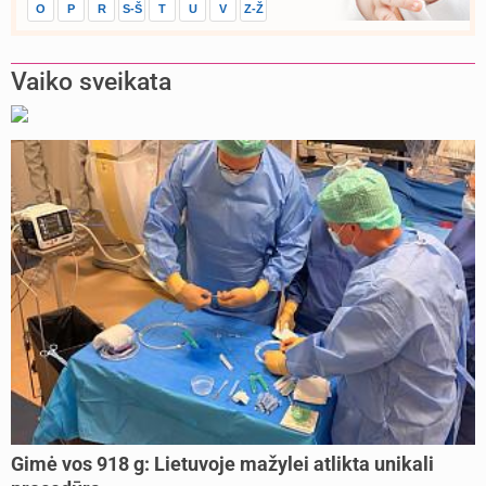
O
P
R
S-Š
T
U
V
Z-Ž
Vaiko sveikata
Gimė vos 918 g: Lietuvoje mažylei atlikta unikali