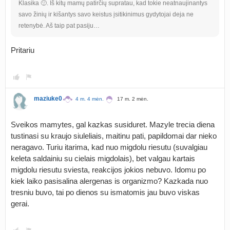
Klasika 🙂. Iš kitų mamų patirčių supratau, kad tokie neatnaujinantys
savo žinių ir kišantys savo keistus įsitikinimus gydytojai deja ne
retenybė. Aš taip pat pasiju…
Pritariu
maziuke0
4 m. 4 mėn.
17 m. 2 mėn.
Sveikos mamytes, gal kazkas susiduret. Mazyle trecia diena
tustinasi su kraujo siuleliais, maitinu pati, papildomai dar nieko
neragavo. Turiu itarima, kad nuo migdolu riesutu (suvalgiau
keleta saldainiu su cielais migdolais), bet valgau kartais
migdolu riesutu sviesta, reakcijos jokios nebuvo. Idomu po
kiek laiko pasisalina alergenas is organizmo? Kazkada nuo
tresniu buvo, tai po dienos su ismatomis jau buvo viskas
gerai.