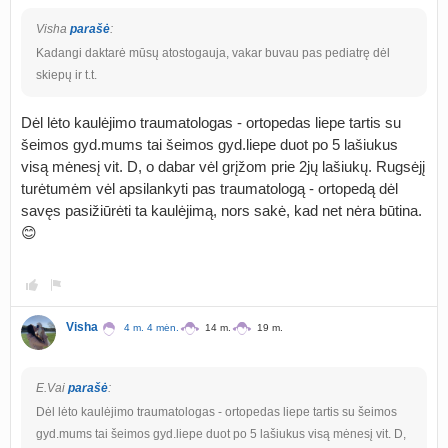
Visha
parašė
:
Kadangi daktarė mūsų atostogauja, vakar buvau pas pediatrę dėl
skiepų ir t.t.
Dėl lėto kaulėjimo traumatologas - ortopedas liepe tartis su
šeimos gyd.mums tai šeimos gyd.liepe duot po 5 lašiukus
visą mėnesį vit. D, o dabar vėl grįžom prie 2jų lašiukų. Rugsėjį
turėtumėm vėl apsilankyti pas traumatologą - ortopedą dėl
savęs pasižiūrėti ta kaulėjimą, nors sakė, kad net nėra būtina.
😊
Visha
4 m. 4 mėn.
14 m.
19 m.
E.Vai
parašė
:
Dėl lėto kaulėjimo traumatologas - ortopedas liepe tartis su šeimos
gyd.mums tai šeimos gyd.liepe duot po 5 lašiukus visą mėnesį vit. D,