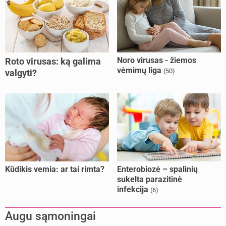
Noro virusas - žiemos
Roto virusas: ką galima
vėmimų liga
(50)
valgyti?
Kūdikis vemia: ar tai rimta?
Enterobiozė – spalinių
sukelta parazitinė
infekcija
(6)
Augu sąmoningai