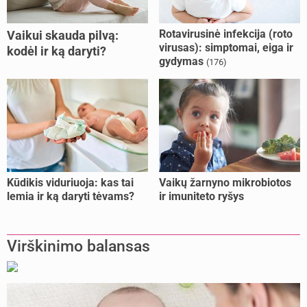
Rotavirusinė infekcija (roto
Vaikui skauda pilvą:
virusas): simptomai, eiga ir
kodėl ir ką daryti?
gydymas
(176)
Kūdikis viduriuoja: kas tai
Vaikų žarnyno mikrobiotos
lemia ir ką daryti tėvams?
ir imuniteto ryšys
Virškinimo balansas