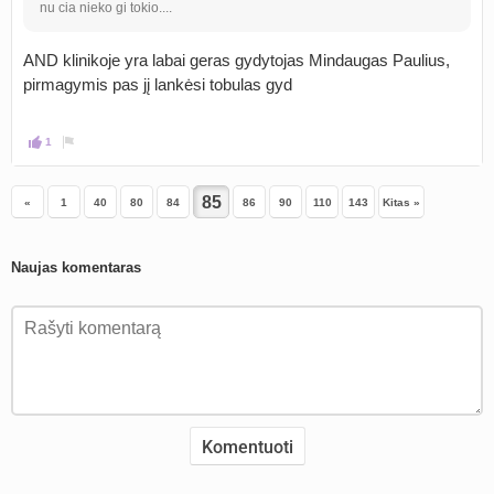
nu cia nieko gi tokio....
AND klinikoje yra labai geras gydytojas Mindaugas Paulius,
pirmagymis pas jį lankėsi tobulas gyd
1
«
1
40
80
84
86
90
110
143
Kitas »
Naujas komentaras