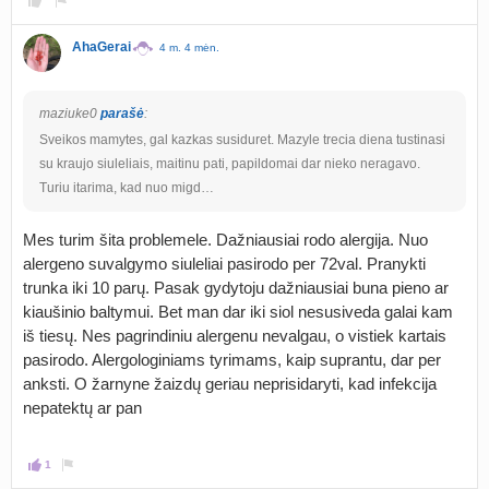
AhaGerai
4 m. 4 mėn.
maziuke0
parašė
:
Sveikos mamytes, gal kazkas susiduret. Mazyle trecia diena tustinasi
su kraujo siuleliais, maitinu pati, papildomai dar nieko neragavo.
Turiu itarima, kad nuo migd…
Mes turim šita problemele. Dažniausiai rodo alergija. Nuo
alergeno suvalgymo siuleliai pasirodo per 72val. Pranykti
trunka iki 10 parų. Pasak gydytoju dažniausiai buna pieno ar
kiaušinio baltymui. Bet man dar iki siol nesusiveda galai kam
iš tiesų. Nes pagrindiniu alergenu nevalgau, o vistiek kartais
pasirodo. Alergologiniams tyrimams, kaip suprantu, dar per
anksti. O žarnyne žaizdų geriau neprisidaryti, kad infekcija
nepatektų ar pan
1