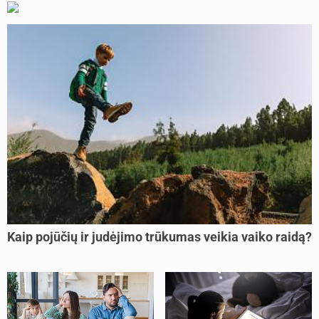
Kaip pojūčių ir judėjimo trūkumas veikia vaiko raidą?