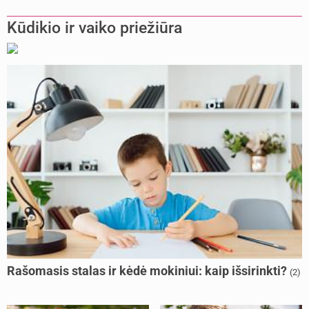
Kūdikio ir vaiko priežiūra
Rašomasis stalas ir kėdė mokiniui: kaip išsirinkti?
(2)