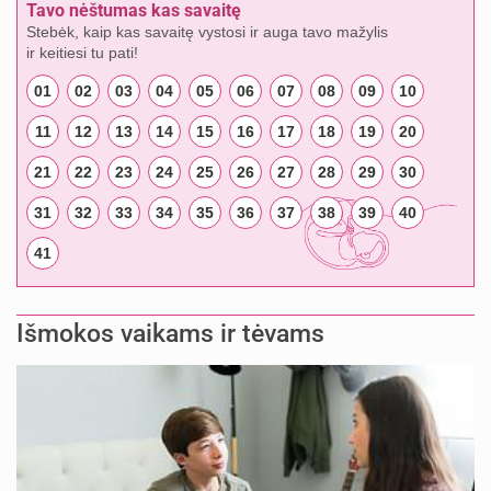
Tavo nėštumas kas savaitę
Stebėk, kaip kas savaitę vystosi ir auga tavo mažylis
ir keitiesi tu pati!
01
02
03
04
05
06
07
08
09
10
11
12
13
14
15
16
17
18
19
20
21
22
23
24
25
26
27
28
29
30
31
32
33
34
35
36
37
38
39
40
41
Išmokos vaikams ir tėvams