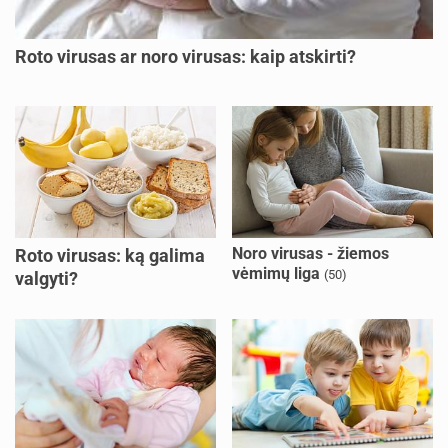
Roto virusas ar noro virusas: kaip atskirti?
Noro virusas - žiemos
Roto virusas: ką galima
vėmimų liga
(50)
valgyti?