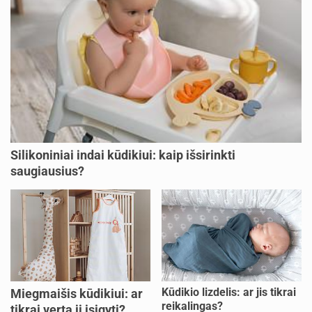
Silikoniniai indai kūdikiui: kaip išsirinkti
saugiausius?
Kūdikio lizdelis: ar jis tikrai
Miegmaišis kūdikiui: ar
reikalingas?
tikrai verta jį įsigyti?