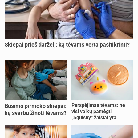
Skiepai prieš darželį: ką tėvams verta pasitikrinti?
Perspėjimas tėvams: ne
Būsimo pirmoko skiepai:
visi vaikų pamėgti
ką svarbu žinoti tėvams?
„Squishy“ žaislai yra
saugūs