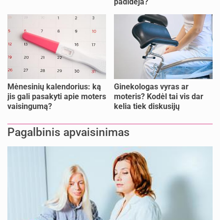
padidėja?
verta tęsti, o kada metas
nujunkyti?
Mėnesinių kalendorius: ką
Ginekologas vyras ar
jis gali pasakyti apie moters
moteris? Kodėl tai vis dar
vaisingumą?
kelia tiek diskusijų
Pagalbinis apvaisinimas