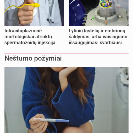
Intracitoplazminė
Lytinių ląstelių ir embrionų
morfologiškai atrinktų
šaldymas, arba vaisingumo
spermatozoidų injekcija
išsaugojimas: svarbiausi
(IMSI)
faktai
Nėštumo požymiai