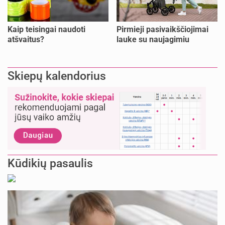
Kaip teisingai naudoti
Pirmieji pasivaikščiojimai
atšvaitus?
lauke su naujagimiu
Skiepų kalendorius
Kūdikių pasaulis