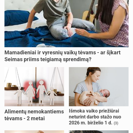
Mamadieniai ir vyresnių vaikų tėvams - ar šįkart
Seimas priims teigiamą sprendimą?
Išmoka vaiko priežiūrai
Alimentų nemokantiems
neturint darbo stažo nuo
tėvams - 2 metai
2026 m. birželio 1 d.
(3)
kalėjimo