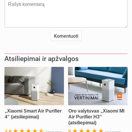
Atsiliepimai ir apžvalgos
„Xiaomi Smart Air Purifier
Oro valytuvas „Xiaomi MI
4“ (atsiliepimai)
Air Purifier H3“
(atsiliepimai)
4.6
5
7 testuotojų
2 testuotojų