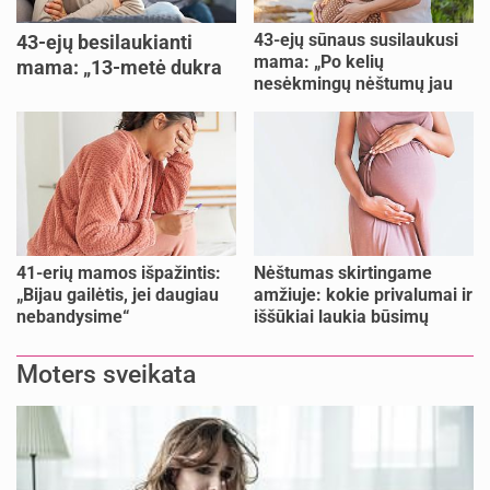
43-ejų sūnaus susilaukusi
43-ejų besilaukianti
mama: „Po kelių
mama: „13-metė dukra
nesėkmingų nėštumų jau
pasakė, kad ją išdaviau“
buvome praradę viltį“
41-erių mamos išpažintis:
Nėštumas skirtingame
„Bijau gailėtis, jei daugiau
amžiuje: kokie privalumai ir
nebandysime“
iššūkiai laukia būsimų
mamų?
Moters sveikata