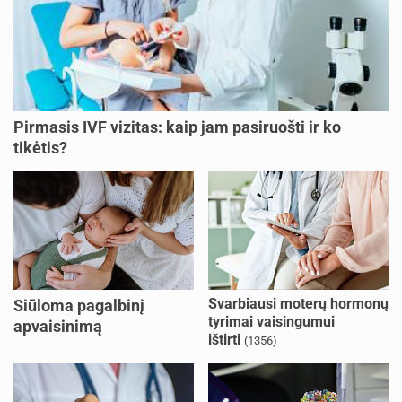
Pirmasis IVF vizitas: kaip jam pasiruošti ir ko
tikėtis?
Svarbiausi moterų hormonų
Siūloma pagalbinį
tyrimai vaisingumui
apvaisinimą
ištirti
(1356)
kompensuoti ir
nesusituokusiems, ir
vienišoms moterims
(10)