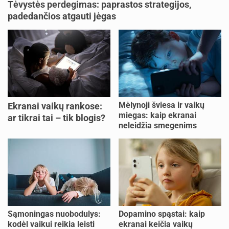
Tėvystės perdegimas: paprastos strategijos,
padedančios atgauti jėgas
Mėlynoji šviesa ir vaikų
Ekranai vaikų rankose:
miegas: kaip ekranai
ar tikrai tai – tik blogis?
neleidžia smegenims
pailsėti?
Sąmoningas nuobodulys:
Dopamino spąstai: kaip
kodėl vaikui reikia leisti
ekranai keičia vaikų