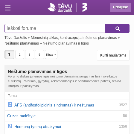
Prisijunk
Tėvų Darželis
»
Mėnesinių ciklas, kontracepcija ir šeimos planavimas
»
Nėštumo planavimas
» Nėštumo planavimas ir ligos
2
3
5
Kitas »
Kurti naują temą
Nėštumo planavimas ir ligos
Forumo diskusijų temos apie nėštumo planavimą sergant ar turint sveikatos
sutrikimų. Patarimai, gydytojų rekomendacijos ir bendruomenės patirtis, realios
istorijos ir palaikymas.
Tema
AFS (antifosfolipidinis sindromas) ir nėštumas
3527
Guzas makštyje
50
Hormonų tyrimų atsakymai
1356