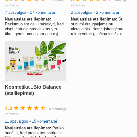
vertinimai
vertinimai
7 apžvalgos
-
17 komentarai
2 apžvalgos
-
2 komentarai
Naujausias atsiliepimas:
Naujausias atsiliepimas:
Su
Reziumuojant galiu pasakyti, kad
sūnumi draugaujame su
visgi testuojamas daiktas yra
alergijomis. Name įsirengėme
tikrai geras, naudojam dabar jį
rekuperatorių, tačiau visiškai
ištisai, rekomenduoju.
mūsų
Kosmetika „Bio Balance“
(atsiliepimai)
4.3
18 testuotojų
vertinimai
11 apžvalgos
-
15 komentarai
Naujausias atsiliepimas:
Patiko
sudėtis, kad produktas natūralus.