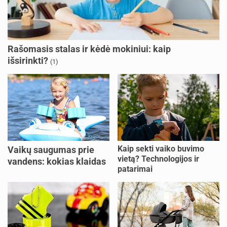
Rašomasis stalas ir kėdė mokiniui: kaip
išsirinkti?
(1)
Kaip sekti vaiko buvimo
Vaikų saugumas prie
vietą? Technologijos ir
vandens: kokias klaidas
patarimai
dažniausiai daro tėvai?