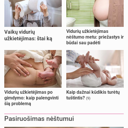
Vidurių užkietėjimas
Vaikų vidurių
nėštumo metu: priežastys ir
užkietėjimas: štai ką
būdai sau padėti
daryti
Vidurių užkietėjimas po
Kaip dažnai kūdikis turėtų
gimdymo: kaip palengvinti
tuštintis?
(9)
šią problemą
Pasiruošimas nėštumui