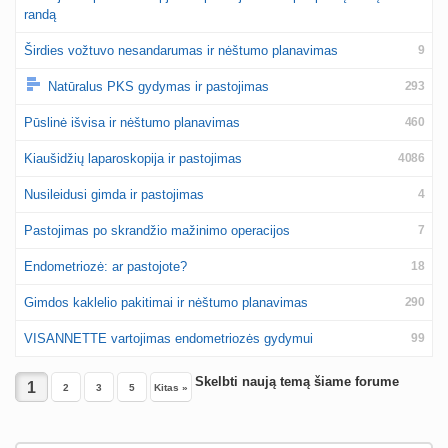
randą
Širdies vožtuvo nesandarumas ir nėštumo planavimas
9
Natūralus PKS gydymas ir pastojimas
293
Pūslinė išvisa ir nėštumo planavimas
460
Kiaušidžių laparoskopija ir pastojimas
4086
Nusileidusi gimda ir pastojimas
4
Pastojimas po skrandžio mažinimo operacijos
7
Endometriozė: ar pastojote?
18
Gimdos kaklelio pakitimai ir nėštumo planavimas
290
VISANNETTE vartojimas endometriozės gydymui
99
Skelbti naują temą šiame forume
2
3
5
Kitas »