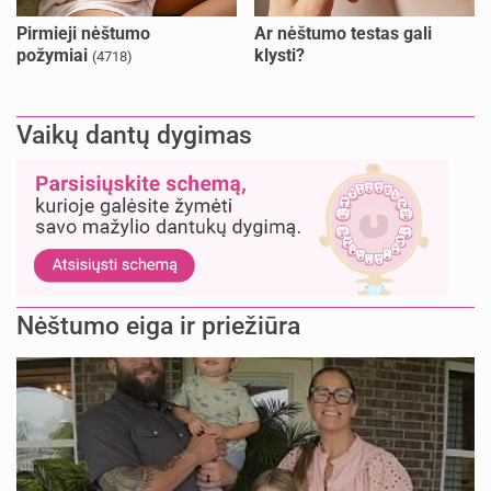
Pirmieji nėštumo
Ar nėštumo testas gali
požymiai
klysti?
(4718)
Vaikų dantų dygimas
Nėštumo eiga ir priežiūra