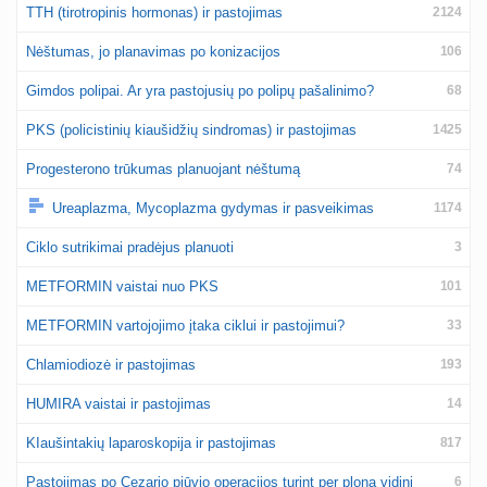
TTH (tirotropinis hormonas) ir pastojimas
2124
Nėštumas, jo planavimas po konizacijos
106
Gimdos polipai. Ar yra pastojusių po polipų pašalinimo?
68
PKS (policistinių kiaušidžių sindromas) ir pastojimas
1425
Progesterono trūkumas planuojant nėštumą
74
Ureaplazma, Mycoplazma gydymas ir pasveikimas
1174
Ciklo sutrikimai pradėjus planuoti
3
METFORMIN vaistai nuo PKS
101
METFORMIN vartojojimo įtaka ciklui ir pastojimui?
33
Chlamiodiozė ir pastojimas
193
HUMIRA vaistai ir pastojimas
14
KIaušintakių laparoskopija ir pastojimas
817
Pastojimas po Cezario pjūvio operacijos turint per ploną vidinį
6