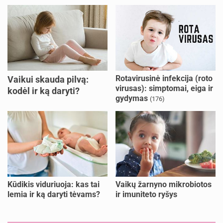
Rotavirusinė infekcija (roto
Vaikui skauda pilvą:
virusas): simptomai, eiga ir
kodėl ir ką daryti?
gydymas
(176)
Kūdikis viduriuoja: kas tai
Vaikų žarnyno mikrobiotos
lemia ir ką daryti tėvams?
ir imuniteto ryšys