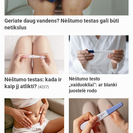
Geriate daug vandens? Nėštumo testas gali būti
netikslus
Nėštumo testo
Nėštumo testas: kada ir
„vaiduokliai“: ar blanki
kaip jį atlikti?
(4227)
juostelė rodo
nėštumą?
(1645)