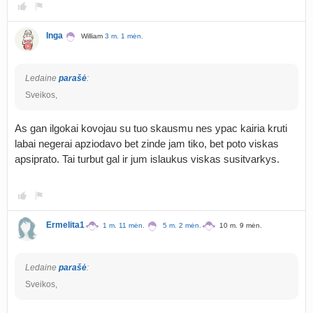
Inga
William
3 m. 1 mėn.
Ledaine
parašė
:
Sveikos,
As gan ilgokai kovojau su tuo skausmu nes ypac kairia kruti
labai negerai apziodavo bet zinde jam tiko, bet poto viskas
apsiprato. Tai turbut gal ir jum islaukus viskas susitvarkys.
Ermelita1
1 m. 11 mėn.
5 m. 2 mėn.
10 m. 9 mėn.
Ledaine
parašė
:
Sveikos,