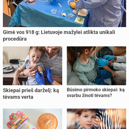
Gimė vos 918 g: Lietuvoje mažylei atlikta unikali
procedūra
Būsimo pirmoko skiepai: ką
Skiepai prieš darželį: ką
svarbu žinoti tėvams?
tėvams verta
pasitikrinti?