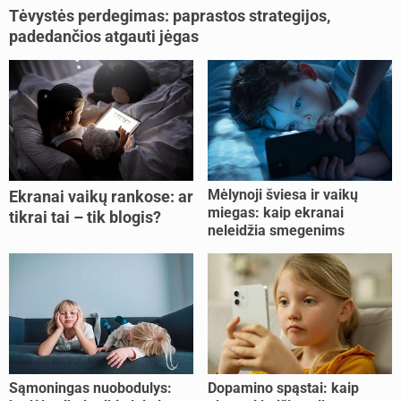
Tėvystės perdegimas: paprastos strategijos,
padedančios atgauti jėgas
Mėlynoji šviesa ir vaikų
Ekranai vaikų rankose: ar
miegas: kaip ekranai
tikrai tai – tik blogis?
neleidžia smegenims
pailsėti?
Sąmoningas nuobodulys:
Dopamino spąstai: kaip