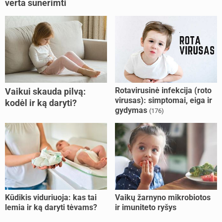
verta sunerimti
Rotavirusinė infekcija (roto
Vaikui skauda pilvą:
virusas): simptomai, eiga ir
kodėl ir ką daryti?
gydymas
(176)
Kūdikis viduriuoja: kas tai
Vaikų žarnyno mikrobiotos
lemia ir ką daryti tėvams?
ir imuniteto ryšys