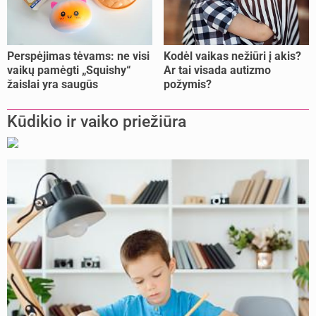
Perspėjimas tėvams: ne visi
Kodėl vaikas nežiūri į akis?
vaikų pamėgti „Squishy“
Ar tai visada autizmo
žaislai yra saugūs
požymis?
Kūdikio ir vaiko priežiūra