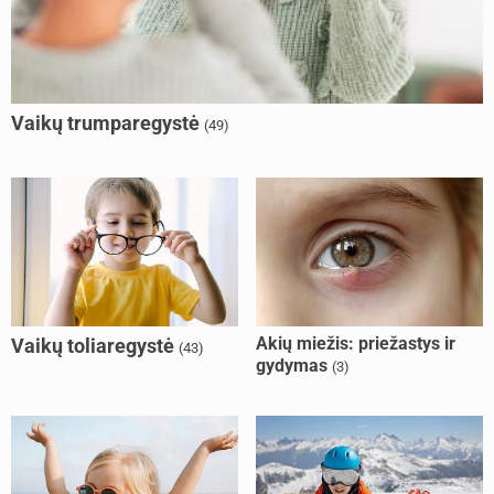
Vaikų trumparegystė
(49)
Akių miežis: priežastys ir
Vaikų toliaregystė
(43)
gydymas
(3)