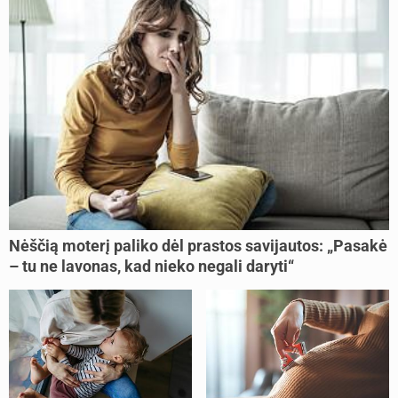
Nėščią moterį paliko dėl prastos savijautos: „Pasakė
– tu ne lavonas, kad nieko negali daryti“