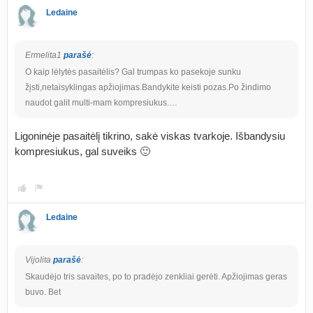
Ledaine
Ermelita1
parašė
:
O kaip lėlytės pasaitėlis? Gal trumpas ko pasekoje sunku
žįsti,netaisyklingas apžiojimas.Bandykite keisti pozas.Po žindimo
naudot galit multi-mam kompresiukus.…
Ligoninėje pasaitėlį tikrino, sakė viskas tvarkoje. Išbandysiu
kompresiukus, gal suveiks 🙂
Ledaine
Vijolita
parašė
:
Skaudėjo tris savaites, po to pradėjo zenkliai gerėti. Apžiojimas geras
buvo. Bet