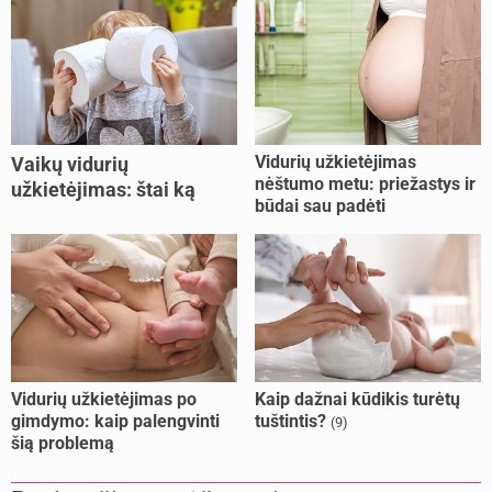
Vidurių užkietėjimas
Vaikų vidurių
nėštumo metu: priežastys ir
užkietėjimas: štai ką
būdai sau padėti
daryti
Vidurių užkietėjimas po
Kaip dažnai kūdikis turėtų
gimdymo: kaip palengvinti
tuštintis?
(9)
šią problemą