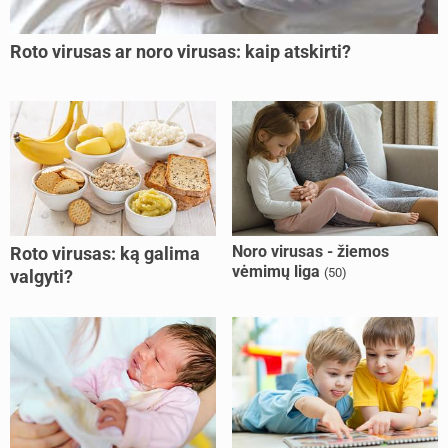
Roto virusas ar noro virusas: kaip atskirti?
Noro virusas - žiemos
Roto virusas: ką galima
vėmimų liga
(50)
valgyti?