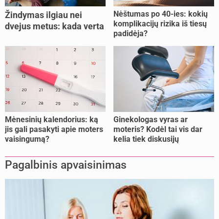
Nėštumas po 40-ies: kokių
Žindymas ilgiau nei
komplikacijų rizika iš tiesų
dvejus metus: kada verta
padidėja?
tęsti, o kada metas
nujunkyti?
Mėnesinių kalendorius: ką
Ginekologas vyras ar
jis gali pasakyti apie moters
moteris? Kodėl tai vis dar
vaisingumą?
kelia tiek diskusijų
Pagalbinis apvaisinimas