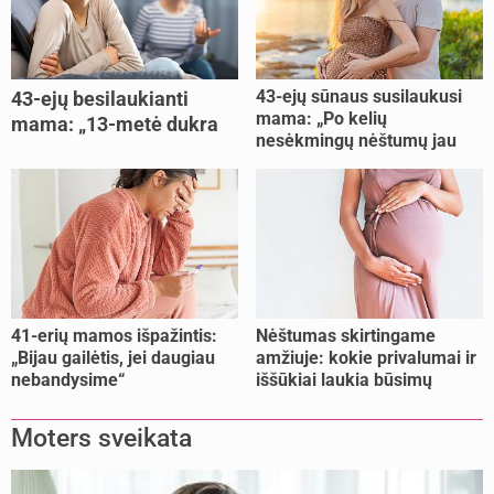
43-ejų sūnaus susilaukusi
43-ejų besilaukianti
mama: „Po kelių
mama: „13-metė dukra
nesėkmingų nėštumų jau
pasakė, kad ją išdaviau“
buvome praradę viltį“
41-erių mamos išpažintis:
Nėštumas skirtingame
„Bijau gailėtis, jei daugiau
amžiuje: kokie privalumai ir
nebandysime“
iššūkiai laukia būsimų
mamų?
Moters sveikata