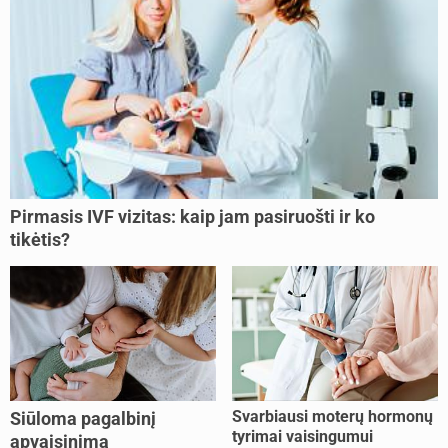
Pirmasis IVF vizitas: kaip jam pasiruošti ir ko
tikėtis?
Svarbiausi moterų hormonų
Siūloma pagalbinį
tyrimai vaisingumui
apvaisinimą