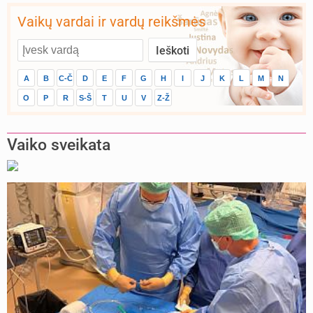
Vaikų vardai ir vardų reikšmės
A
B
C-Č
D
E
F
G
H
I
J
K
L
M
N
O
P
R
S-Š
T
U
V
Z-Ž
Vaiko sveikata