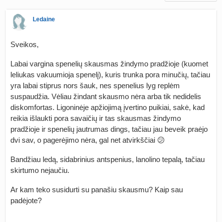
Ledaine
Sveikos,
Labai vargina spenelių skausmas žindymo pradžioje (kuomet
leliukas vakuumioja spenelį), kuris trunka pora minučių, tačiau
yra labai stiprus nors šauk, nes spenelius lyg replėm
suspaudžia. Vėliau žindant skausmo nėra arba tik nedidelis
diskomfortas. Ligoninėje apžiojimą įvertino puikiai, sakė, kad
reikia išlaukti pora savaičių ir tas skausmas žindymo
pradžioje ir spenelių jautrumas dings, tačiau jau beveik praėjo
dvi sav, o pagerėjimo nėra, gal net atvirkščiai 😕
Bandžiau ledą, sidabrinius antspenius, lanolino tepalą, tačiau
skirtumo nejaučiu.
Ar kam teko susidurti su panašiu skausmu? Kaip sau
padėjote?