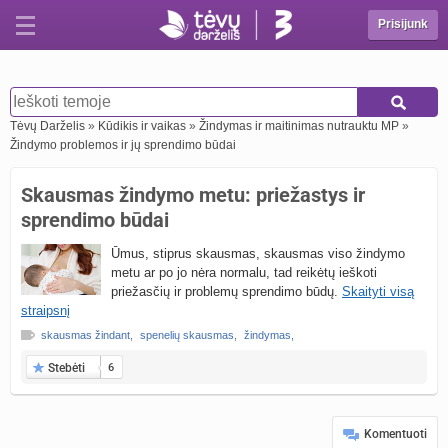
Prisijunk
Tėvų Darželis
»
Kūdikis ir vaikas
»
Žindymas ir maitinimas nutrauktu MP
»
Žindymo problemos ir jų sprendimo būdai
Skausmas žindymo metu: priežastys ir
sprendimo būdai
Ūmus, stiprus skausmas, skausmas viso žindymo
metu ar po jo nėra normalu, tad reikėtų ieškoti
priežasčių ir problemų sprendimo būdų.
Skaityti visą
straipsnį
skausmas žindant
,
spenelių skausmas
,
žindymas
,
Stebėti
6
Komentuoti