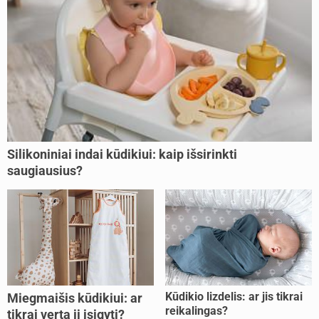
Silikoniniai indai kūdikiui: kaip išsirinkti
saugiausius?
Kūdikio lizdelis: ar jis tikrai
Miegmaišis kūdikiui: ar
reikalingas?
tikrai verta jį įsigyti?