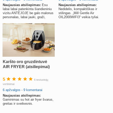
Naujausias atsiliepimas:
Esu
Naujausias atsiliepimas:
labai labai patenkinta šiandieniniu
Nedidelis, kompaktiškas ir
vizitu ANTĖJOJE be galo malonus
stilingas. „Mill Gentle Air
personalas, labai jauki, graži,
OIL2000WIFI3“ veikia tyliai.
estetiška aplinka, visk
Kambarys sušyla labai greitai ir
tolygiai.
Karšto oro gruzdintuvė
AIR FRYER (atsiliepimai)
5
6 testuotojų
vertinimai
6 apžvalgos
-
9 komentarai
Naujausias atsiliepimas:
Gaminimas su hot air fryer švarus,
greitas ir sveikesnis.