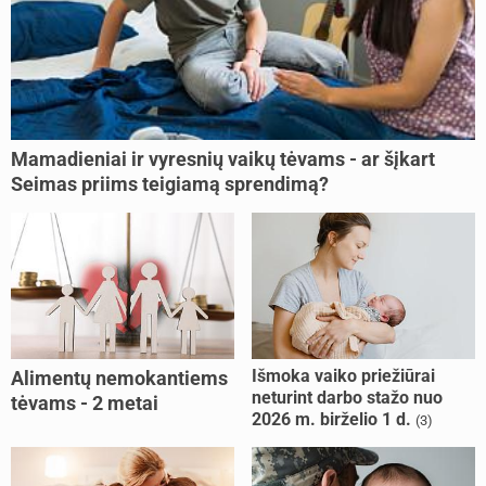
Mamadieniai ir vyresnių vaikų tėvams - ar šįkart
Seimas priims teigiamą sprendimą?
Išmoka vaiko priežiūrai
Alimentų nemokantiems
neturint darbo stažo nuo
tėvams - 2 metai
2026 m. birželio 1 d.
(3)
kalėjimo