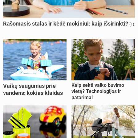
Rašomasis stalas ir kėdė mokiniui: kaip išsirinkti?
(1)
Kaip sekti vaiko buvimo
Vaikų saugumas prie
vietą? Technologijos ir
vandens: kokias klaidas
patarimai
dažniausiai daro tėvai?