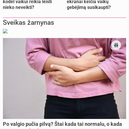
kodėl vaikui reikia leisti
ekranai keičia vaikų
nieko neveikti?
gebėjimą susikaupti?
Sveikas žarnynas
Po valgio pučia pilvą? Štai kada tai normalu, o kada