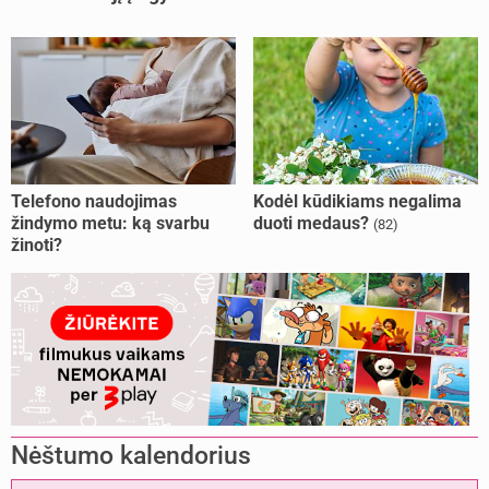
Telefono naudojimas
Kodėl kūdikiams negalima
žindymo metu: ką svarbu
duoti medaus?
(82)
žinoti?
Nėštumo kalendorius