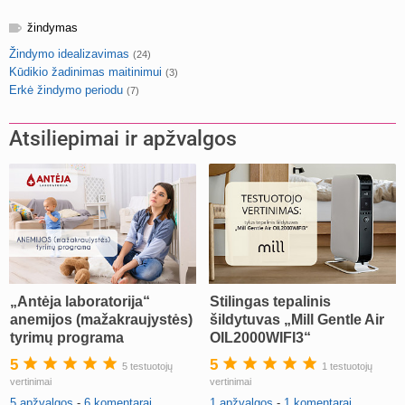
žindymas
Žindymo idealizavimas
(24)
Kūdikio žadinimas maitinimui
(3)
Erkė žindymo periodu
(7)
Atsiliepimai ir apžvalgos
„Antėja laboratorija“
Stilingas tepalinis
anemijos (mažakraujystės)
šildytuvas „Mill Gentle Air
tyrimų programa
OIL2000WIFI3“
5
5
5 testuotojų
1 testuotojų
vertinimai
vertinimai
5 apžvalgos
-
6 komentarai
1 apžvalgos
-
1 komentarai