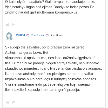
O kaip lėlytės pasaitėlis? Gal trumpas ko pasekoje sunku
žįsti,netaisyklingas apžiojimas.Bandykite keisti pozas.Po
žindimo naudot galit multi-mam kompresiukus.
Vijolita
2 m. 2 mėn.
7 m. 8 mėn.
Skaudėjo tris savaites, po to pradėjo zenkliai gerėti.
Apžiojimas geras buvo. Bet
skausmas iki apsiverkimo, nes labai dažnai valgydavo. Iš
tiesų ir man buvo pradėję blogėti antrą savaitę, nenustodavo
skaudėti po mimutės, i dar gilyn veriančiai plisdavo slausmas.
Kartu buvo atsiradę makšties pienligės simptomų, vaiko
užpakaliukas buvo paraudęs ir burnytėj balkšvas apnašas.
Visi šie simptomai leido įtart spenelių pienligę, išgėriau
flukonazolio 1 kapsulę ir po paros gerėt pradėjo.