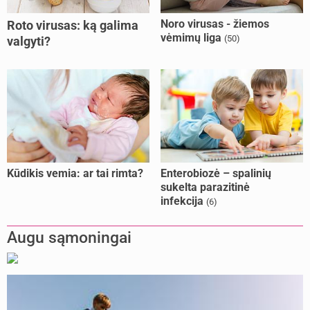
Noro virusas - žiemos
Roto virusas: ką galima
vėmimų liga
(50)
valgyti?
Kūdikis vemia: ar tai rimta?
Enterobiozė – spalinių
sukelta parazitinė
infekcija
(6)
Augu sąmoningai