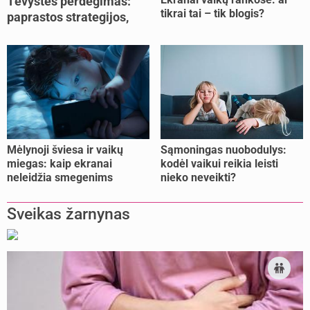
Tėvystės perdegimas:
tikrai tai – tik blogis?
paprastos strategijos,
padedančios atgauti
jėgas
Mėlynoji šviesa ir vaikų
Sąmoningas nuobodulys:
miegas: kaip ekranai
kodėl vaikui reikia leisti
neleidžia smegenims
nieko neveikti?
pailsėti?
Sveikas žarnynas