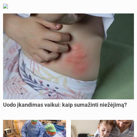
Uodo įkandimas vaikui: kaip sumažinti niežėjimą?