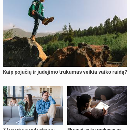
Kaip pojūčių ir judėjimo trūkumas veikia vaiko raidą?
Ekranai vaikų rankose: ar