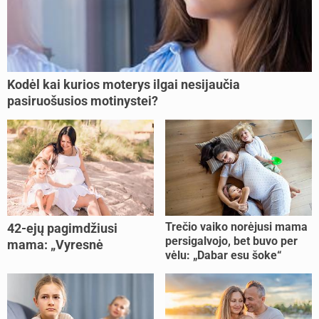
Kodėl kai kurios moterys ilgai nesijaučia
pasiruošusios motinystei?
Trečio vaiko norėjusi mama
42-ejų pagimdžiusi
persigalvojo, bet buvo per
mama: „Vyresnė
vėlu: „Dabar esu šoke“
nėštumą išnešiojau
lengviau“