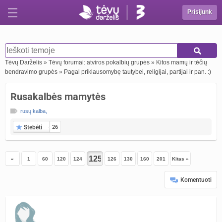
Prisijunk
Tėvų Darželis
»
Tėvų forumai: atviros pokalbių grupės
»
Kitos mamų ir tėčių
bendravimo grupės
»
Pagal priklausomybę tautybei, religijai, partijai ir pan. :)
Rusakalbės mamytės
rusų kalba
,
Stebėti
26
«
1
60
120
124
126
130
160
201
Kitas »
Komentuoti