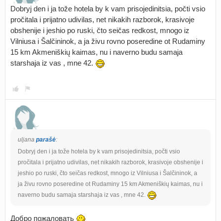
Dobryj den i ja tože hotela by k vam prisojedinitsia, počti vsio
pročitala i prijatno udivilas, net nikakih razborok, krasivoje
obshenije i jeshio po ruski, čto seičas redkost, mnogo iz
Vilniusa i Šalčininok, a ja živu rovno poseredine ot Rudaminy
15 km Akmeniškių kaimas, nu i naverno budu samaja
starshaja iz vas , mne 42.
uljana
parašė
:
Dobryj den i ja tože hotela by k vam prisojedinitsia, počti vsio
pročitala i prijatno udivilas, net nikakih razborok, krasivoje obshenije i
jeshio po ruski, čto seičas redkost, mnogo iz Vilniusa i Šalčininok, a
ja živu rovno poseredine ot Rudaminy 15 km Akmeniškių kaimas, nu i
naverno budu samaja starshaja iz vas , mne 42.
Добро пожаловать