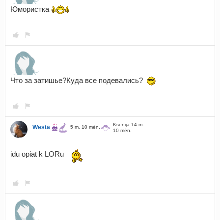
Юмористка
Что за затишье?Куда все подевались?
Ksenija 14 m.
Westa
5 m. 10 mėn.
10 mėn.
idu opiat k LORu