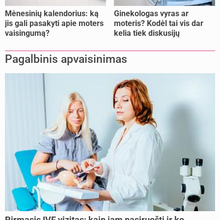
Mėnesinių kalendorius: ką
Ginekologas vyras ar
jis gali pasakyti apie moters
moteris? Kodėl tai vis dar
vaisingumą?
kelia tiek diskusijų
Pagalbinis apvaisinimas
Pirmasis IVF vizitas: kaip jam pasiruošti ir ko