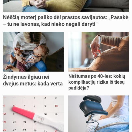
Nėščią moterį paliko dėl prastos savijautos: „Pasakė
– tu ne lavonas, kad nieko negali daryti“
Nėštumas po 40-ies: kokių
Žindymas ilgiau nei
komplikacijų rizika iš tiesų
dvejus metus: kada verta
padidėja?
tęsti, o kada metas
nujunkyti?