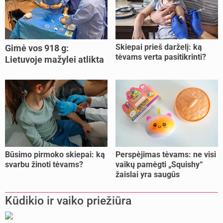
Skiepai prieš darželį: ką
Gimė vos 918 g:
tėvams verta pasitikrinti?
Lietuvoje mažylei atlikta
unikali procedūra
Būsimo pirmoko skiepai: ką
Perspėjimas tėvams: ne visi
svarbu žinoti tėvams?
vaikų pamėgti „Squishy“
žaislai yra saugūs
Kūdikio ir vaiko priežiūra