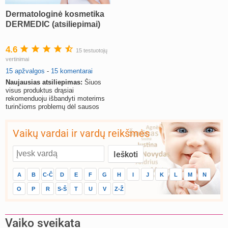
Dermatologinė kosmetika
DERMEDIC (atsiliepimai)
4.6
15 testuotojų
vertinimai
15 apžvalgos
-
15 komentarai
Naujausias atsiliepimas:
Šiuos
visus produktus drąsiai
rekomenduoju išbandyti moterims
turinčioms problemų dėl sausos
odos.
Vaikų vardai ir vardų reikšmės
A
B
C-Č
D
E
F
G
H
I
J
K
L
M
N
O
P
R
S-Š
T
U
V
Z-Ž
Vaiko sveikata