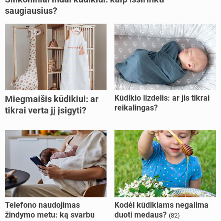
saugiausius?
Kūdikio lizdelis: ar jis tikrai
Miegmaišis kūdikiui: ar
reikalingas?
tikrai verta jį įsigyti?
Telefono naudojimas
Kodėl kūdikiams negalima
žindymo metu: ką svarbu
duoti medaus?
(82)