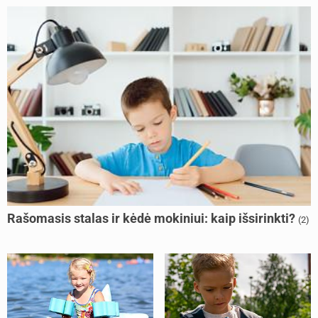
Rašomasis stalas ir kėdė mokiniui: kaip išsirinkti?
(2)