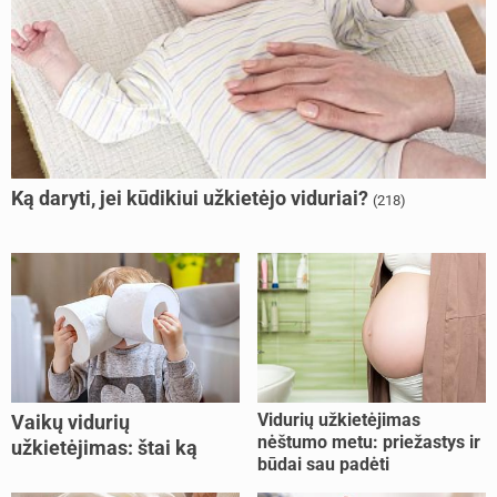
Ką daryti, jei kūdikiui užkietėjo viduriai?
(218)
Vidurių užkietėjimas
Vaikų vidurių
nėštumo metu: priežastys ir
užkietėjimas: štai ką
būdai sau padėti
daryti