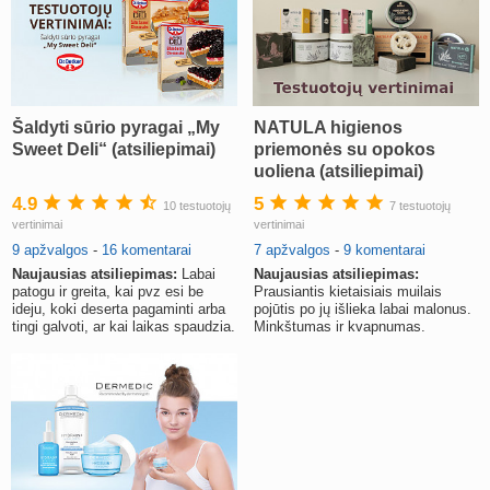
Šaldyti sūrio pyragai „My
NATULA higienos
Sweet Deli“ (atsiliepimai)
priemonės su opokos
uoliena (atsiliepimai)
4.9
5
10 testuotojų
7 testuotojų
vertinimai
vertinimai
9 apžvalgos
-
16 komentarai
7 apžvalgos
-
9 komentarai
Naujausias atsiliepimas:
Labai
Naujausias atsiliepimas:
patogu ir greita, kai pvz esi be
Prausiantis kietaisiais muilais
ideju, koki deserta pagaminti arba
pojūtis po jų išlieka labai malonus.
tingi galvoti, ar kai laikas spaudzia.
Minkštumas ir kvapnumas.