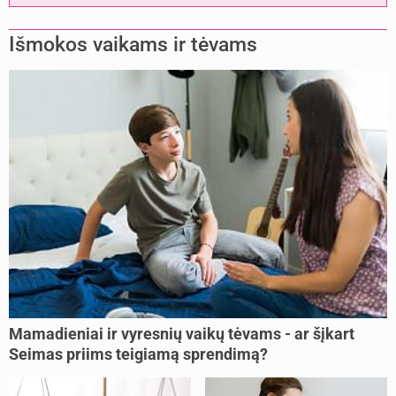
Išmokos vaikams ir tėvams
Mamadieniai ir vyresnių vaikų tėvams - ar šįkart
Seimas priims teigiamą sprendimą?