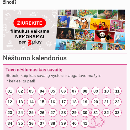
žinoti?
Nėštumo kalendorius
Tavo nėštumas kas savaitę
Stebėk, kaip kas savaitę vystosi ir auga tavo mažylis
ir keitiesi tu pati!
01
02
03
04
05
06
07
08
09
10
11
12
13
14
15
16
17
18
19
20
21
22
23
24
25
26
27
28
29
30
31
32
33
34
35
36
37
38
39
40
41