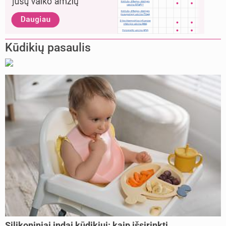
Kūdikių pasaulis
Silikoniniai indai kūdikiui: kaip išsirinkti