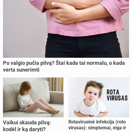
Po valgio pučia pilvą? Štai kada tai normalu, o kada
verta sunerimti
Rotavirusinė infekcija (roto
Vaikui skauda pilvą:
virusas): simptomai, eiga ir
kodėl ir ką daryti?