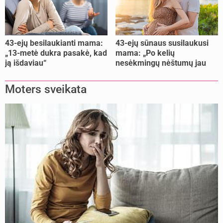
43-ejų besilaukianti mama:
43-ejų sūnaus susilaukusi
„13-metė dukra pasakė, kad
mama: „Po kelių
ją išdaviau“
nesėkmingų nėštumų jau
buvome praradę viltį“
Moters sveikata