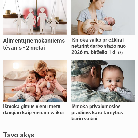
Išmoka vaiko priežiūrai
Alimentų nemokantiems
neturint darbo stažo nuo
tėvams - 2 metai
2026 m. birželio 1 d.
(3)
kalėjimo
Išmoka gimus vienu metu
Išmoka privalomosios
daugiau kaip vienam vaikui
pradinės karo tarnybos
kario vaikui
Tavo akys