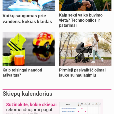
Kaip sekti vaiko buvimo
Vaikų saugumas prie
vietą? Technologijos ir
vandens: kokias klaidas
patarimai
dažniausiai daro tėvai?
Kaip teisingai naudoti
Pirmieji pasivaikščiojimai
atšvaitus?
lauke su naujagimiu
Skiepų kalendorius