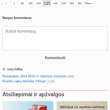
«
1
60
120
124
126
130
160
201
Kitas »
Naujas komentaras
rusų kalba
Rusakalbės 2014-2015 m. būsimos mamytės
(252)
Rusiški vaikų darželiai Vilniuje ;)
(16)
Atsiliepimai ir apžvalgos