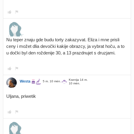
Nu teper znaju gde budu torty zakazyvat. Eliza i mne prisli
ceny i možet dlia devočki kakije obrazcy, ja vybrat hoču, a to
u dočki byl den roždenije 30, a 13 prazdnujet s druzjami.
Ksenija 14 m.
Westa
5 m. 10 mėn.
10 mėn.
Uljana, priwetik