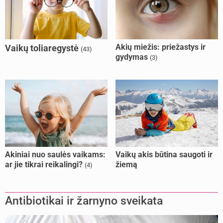
Akių miežis: priežastys ir
Vaikų toliaregystė
(43)
gydymas
(3)
Akiniai nuo saulės vaikams:
Vaikų akis būtina saugoti ir
ar jie tikrai reikalingi?
žiemą
(4)
Antibiotikai ir žarnyno sveikata