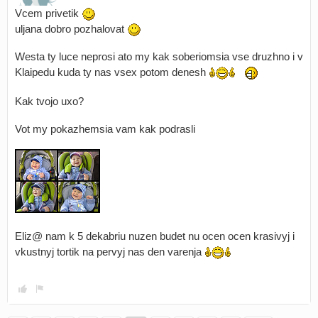
Vcem privetik
uljana dobro pozhalovat
Westa ty luce neprosi ato my kak soberiomsia vse druzhno i v
Klaipedu kuda ty nas vsex potom denesh
Kak tvojo uxo?
Vot my pokazhemsia vam kak podrasli
Eliz@ nam k 5 dekabriu nuzen budet nu ocen ocen krasivyj i
vkustnyj tortik na pervyj nas den varenja