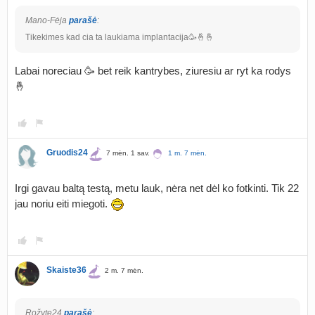
Mano-Fėja
parašė
:
Tikekimes kad cia ta laukiama implantacija🥳🤞🤞
Labai noreciau 🥳 bet reik kantrybes, ziuresiu ar ryt ka rodys
🤞
Gruodis24
7 mėn. 1 sav.
1 m. 7 mėn.
Irgi gavau baltą testą, metu lauk, nėra net dėl ko fotkinti. Tik 22
jau noriu eiti miegoti.
Skaiste36
2 m. 7 mėn.
Rožyte24
parašė
: