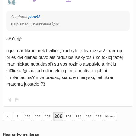
Sandraaa
parašė
:
Kaip smagu, sveikinimai 🥰🌸
ačiū! 😊
o jūs dar tikrai turėkit vilties, kad rytoj išlįs kažkas! man irgi
prieš dvi dienas buvo atsiradusios išskyros ( ko tokioj fazėj
man niekad nebūdavo!) su vos rožinio atspalvio turinčiu
siūliuku 😅 jau tada dingtelėjo pirma mintis, o gal tai
implantacinis? ir va prašau, šiandien neryški, bet tikrai
matoma juostelė 🥰
«
1
150
300
305
307
310
320
325
Kitas »
Naujas komentaras