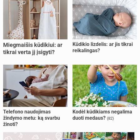
Kūdikio lizdelis: ar jis tikrai
Miegmaišis kūdikiui: ar
reikalingas?
tikrai verta jį įsigyti?
Telefono naudojimas
Kodėl kūdikiams negalima
žindymo metu: ką svarbu
duoti medaus?
(82)
žinoti?