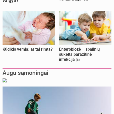
valgyti?
Kūdikis vemia: ar tai rimta?
Enterobiozė – spalinių
sukelta parazitinė
infekcija
(6)
Augu sąmoningai