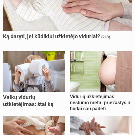
Ką daryti, jei kūdikiui užkietėjo viduriai?
(218)
Vidurių užkietėjimas
Vaikų vidurių
nėštumo metu: priežastys ir
užkietėjimas: štai ką
būdai sau padėti
daryti