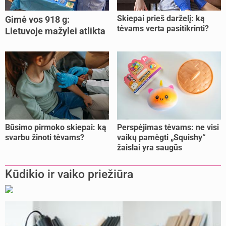
Skiepai prieš darželį: ką
Gimė vos 918 g:
tėvams verta pasitikrinti?
Lietuvoje mažylei atlikta
unikali procedūra
Būsimo pirmoko skiepai: ką
Perspėjimas tėvams: ne visi
svarbu žinoti tėvams?
vaikų pamėgti „Squishy“
žaislai yra saugūs
Kūdikio ir vaiko priežiūra