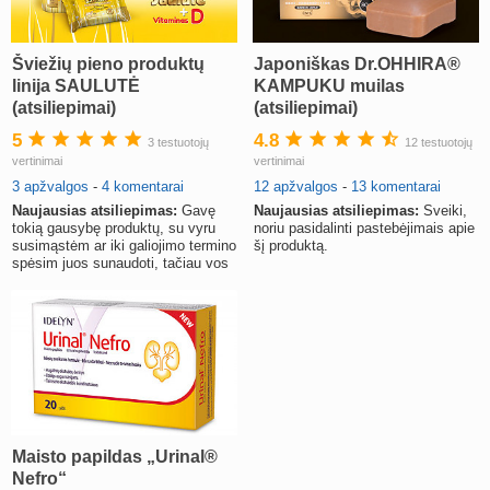
Šviežių pieno produktų
Japoniškas Dr.OHHIRA®
linija SAULUTĖ
KAMPUKU muilas
(atsiliepimai)
(atsiliepimai)
5
4.8
3 testuotojų
12 testuotojų
vertinimai
vertinimai
3 apžvalgos
-
4 komentarai
12 apžvalgos
-
13 komentarai
Naujausias atsiliepimas:
Gavę
Naujausias atsiliepimas:
Sveiki,
tokią gausybę produktų, su vyru
noriu pasidalinti pastebėjimais apie
susimąstėm ar iki galiojimo termino
šį produktą.
spėsim juos sunaudoti, tačiau vos
paragavę supratom
Maisto papildas „Urinal®
Nefro“