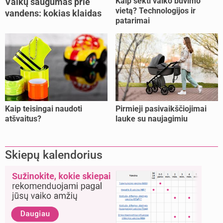
Kaip sekti vaiko buvimo
Vaikų saugumas prie
vietą? Technologijos ir
vandens: kokias klaidas
patarimai
dažniausiai daro tėvai?
Kaip teisingai naudoti
Pirmieji pasivaikščiojimai
atšvaitus?
lauke su naujagimiu
Skiepų kalendorius