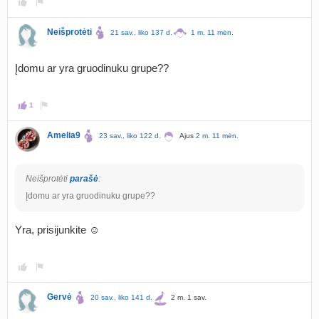
Neišprotėti
21 sav., liko 137 d.
1 m. 11 mėn.
Įdomu ar yra gruodinuku grupe??
1
Amelia9
23 sav., liko 122 d.
Ajus
2 m. 11 mėn.
Neišprotėti
parašė
:
Įdomu ar yra gruodinuku grupe??
Yra, prisijunkite ☺️
Gervė
20 sav., liko 141 d.
2 m. 1 sav.