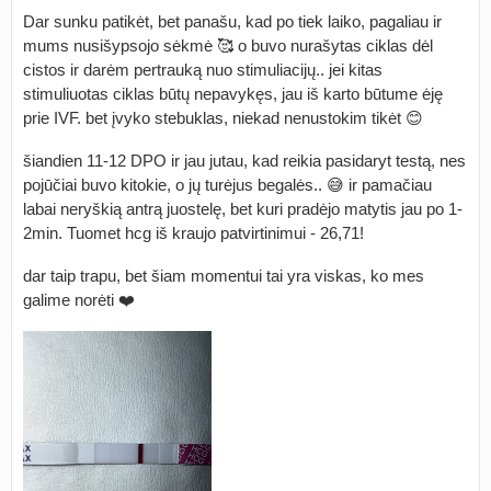
Dar sunku patikėt, bet panašu, kad po tiek laiko, pagaliau ir
mums nusišypsojo sėkmė 🥰 o buvo nurašytas ciklas dėl
cistos ir darėm pertrauką nuo stimuliacijų.. jei kitas
stimuliuotas ciklas būtų nepavykęs, jau iš karto būtume ėję
prie IVF. bet įvyko stebuklas, niekad nenustokim tikėt 😊
šiandien 11-12 DPO ir jau jutau, kad reikia pasidaryt testą, nes
pojūčiai buvo kitokie, o jų turėjus begalės.. 😅 ir pamačiau
labai neryškią antrą juostelę, bet kuri pradėjo matytis jau po 1-
2min. Tuomet hcg iš kraujo patvirtinimui - 26,71!
dar taip trapu, bet šiam momentui tai yra viskas, ko mes
galime norėti ❤️