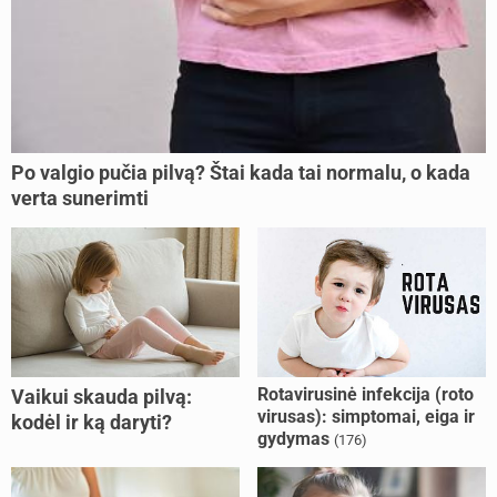
Po valgio pučia pilvą? Štai kada tai normalu, o kada
verta sunerimti
Rotavirusinė infekcija (roto
Vaikui skauda pilvą:
virusas): simptomai, eiga ir
kodėl ir ką daryti?
gydymas
(176)