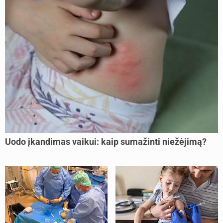
Uodo įkandimas vaikui: kaip sumažinti niežėjimą?