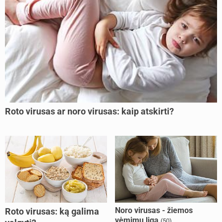
Roto virusas ar noro virusas: kaip atskirti?
Noro virusas - žiemos
Roto virusas: ką galima
vėmimų liga
(50)