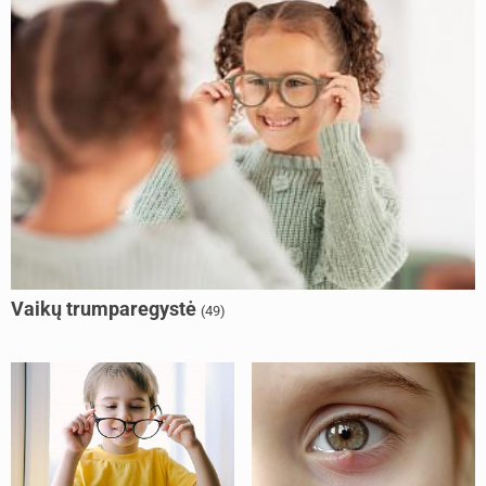
Vaikų trumparegystė
(49)