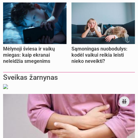
jėgas
Mėlynoji šviesa ir vaikų
Sąmoningas nuobodulys:
miegas: kaip ekranai
kodėl vaikui reikia leisti
neleidžia smegenims
nieko neveikti?
pailsėti?
Sveikas žarnynas