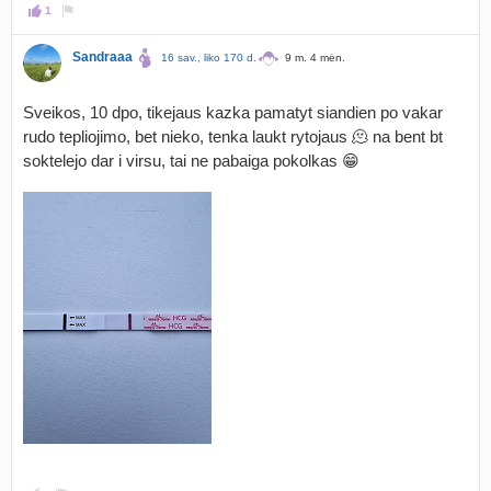
1
Sandraaa
16 sav., liko 170 d.
9 m. 4 mėn.
Sveikos, 10 dpo, tikejaus kazka pamatyt siandien po vakar
rudo tepliojimo, bet nieko, tenka laukt rytojaus 🫠 na bent bt
soktelejo dar i virsu, tai ne pabaiga pokolkas 😁