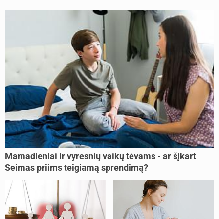
Mamadieniai ir vyresnių vaikų tėvams - ar šįkart
Seimas priims teigiamą sprendimą?