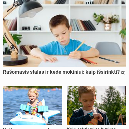
Rašomasis stalas ir kėdė mokiniui: kaip išsirinkti?
(2)