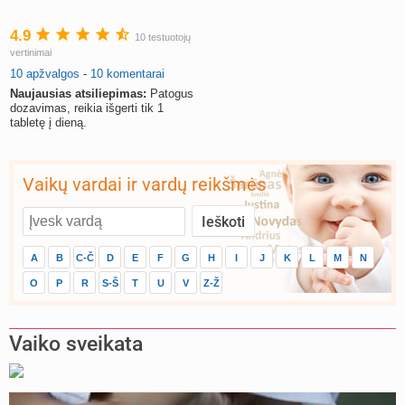
4.9
10 testuotojų
vertinimai
10 apžvalgos
-
10 komentarai
Naujausias atsiliepimas:
Patogus
dozavimas, reikia išgerti tik 1
tabletę į dieną.
Vaikų vardai ir vardų reikšmės
A
B
C-Č
D
E
F
G
H
I
J
K
L
M
N
O
P
R
S-Š
T
U
V
Z-Ž
Vaiko sveikata