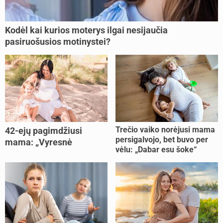
Kodėl kai kurios moterys ilgai nesijaučia
pasiruošusios motinystei?
Trečio vaiko norėjusi mama
42-ejų pagimdžiusi
persigalvojo, bet buvo per
mama: „Vyresnė
vėlu: „Dabar esu šoke“
nėštumą išnešiojau
lengviau“