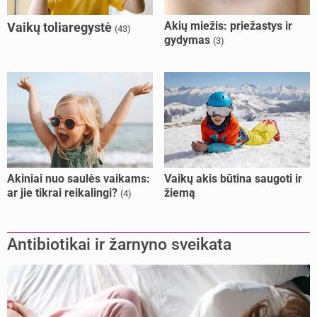
Akių miežis: priežastys ir
Vaikų toliaregystė
(43)
gydymas
(3)
Akiniai nuo saulės vaikams:
Vaikų akis būtina saugoti ir
ar jie tikrai reikalingi?
žiemą
(4)
Antibiotikai ir žarnyno sveikata