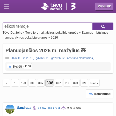
Prisijunk
Tėvų Darželis
»
Tėvų forumai: atviros pokalbių grupės
»
Esamos ir būsimos
mamos: atviros pokalbių grupės
»
2026 m.
Planuojančios 2026 m. mažylius 🧸
2026.11
,
2026.12
,
gd2026.11
,
gd2026.12
,
nėštumo planavimas
,
Stebėti
1188
«
1
150
300
305
307
310
320
325
Kitas »
Komentuoti
Sandraaa
16 sav., liko 170 d.
9 m. 4 mėn.