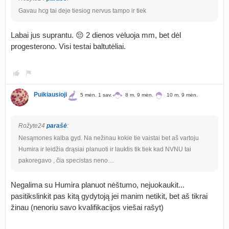
Gavau hcg tai deje tiesiog nervus tampo ir tiek
Labai jus suprantu. 😔 2 dienos vėluoja mm, bet dėl
progesterono. Visi testai baltutėliai.
Puikiausioji
5 mėn. 1 sav.
8 m. 9 mėn.
10 m. 9 mėn.
Rožyte24
parašė
:
Nesąmones kalba gyd. Na nežinau kokie tie vaistai bet aš vartoju
Humira ir leidžia drąsiai planuoti ir lauktis tik tiek kad NVNU tai
pakoregavo , čia specistas neno…
Negalima su Humira planuot nėštumo, nejuokaukit...
pasitikslinkit pas kitą gydytoją jei manim netikit, bet aš tikrai
žinau (nenoriu savo kvalifikacijos viešai rašyt)