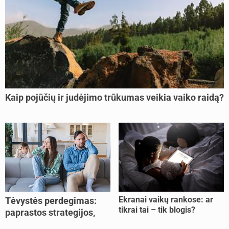
Kaip pojūčių ir judėjimo trūkumas veikia vaiko raidą?
Ekranai vaikų rankose: ar
Tėvystės perdegimas:
tikrai tai – tik blogis?
paprastos strategijos,
padedančios atgauti