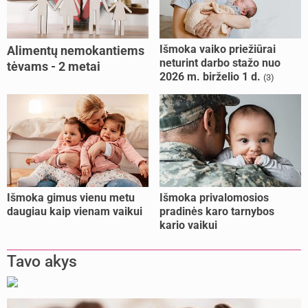
Išmoka vaiko priežiūrai
Alimentų nemokantiems
neturint darbo stažo nuo
tėvams - 2 metai
2026 m. birželio 1 d.
(3)
kalėjimo
Išmoka gimus vienu metu
Išmoka privalomosios
daugiau kaip vienam vaikui
pradinės karo tarnybos
kario vaikui
Tavo akys