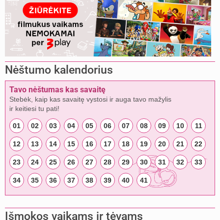
Nėštumo kalendorius
Tavo nėštumas kas savaitę
Stebėk, kaip kas savaitę vystosi ir auga tavo mažylis
ir keitiesi tu pati!
01
02
03
04
05
06
07
08
09
10
11
12
13
14
15
16
17
18
19
20
21
22
23
24
25
26
27
28
29
30
31
32
33
34
35
36
37
38
39
40
41
Išmokos vaikams ir tėvams