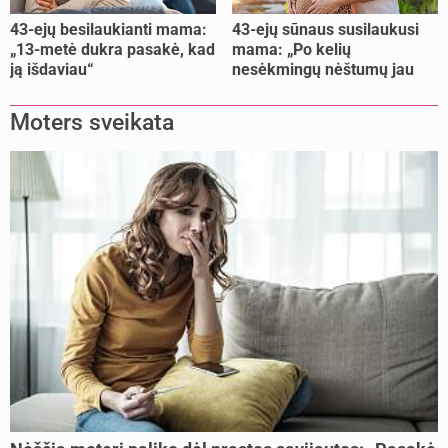
43-ejų besilaukianti mama:
43-ejų sūnaus susilaukusi
„13-metė dukra pasakė, kad
mama: „Po kelių
ją išdaviau“
nesėkmingų nėštumų jau
buvome praradę viltį“
Moters sveikata