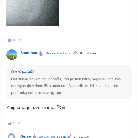
16
Sandraaa
16 sav., liko 170 d.
9 m. 4 mėn.
Gervė
parašė
:
Dar sunku patikėt, bet panašu, kad po tiek laiko, pagaliau ir mums
nusišypsojo sėkmė 🥰 o buvo nurašytas ciklas dėl cistos ir darėm
pertrauką nuo stimuliacijų.. jei …
Kaip smagu, sveikinimai 🥰🌸
2
Gervė
20 sav., liko 141 d.
2 m. 1 sav.