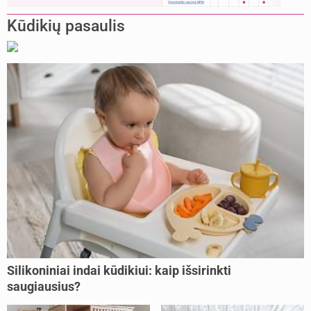
Kūdikių pasaulis
Silikoniniai indai kūdikiui: kaip išsirinkti
saugiausius?