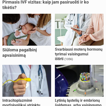
Pirmasis IVF vizitas: kaip jam pasiruošti ir ko
tikėtis?
Svarbiausi moterų hormonų
Siūloma pagalbinį
tyrimai vaisingumui
apvaisinimą
ištirti
(1356)
kompensuoti ir
nesusituokusiems, ir
vienišoms moterims
(10)
Intracitoplazminė
Lytinių ląstelių ir embrionų
morfologiškai atrinktų
šaldymas, arba vaisingumo