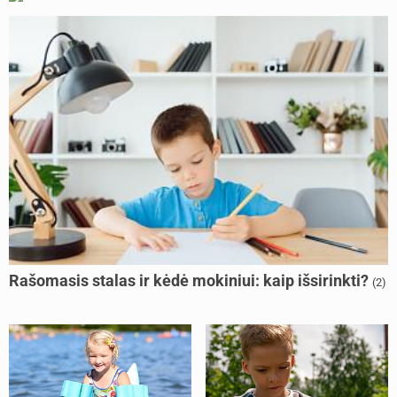
Rašomasis stalas ir kėdė mokiniui: kaip išsirinkti?
(2)