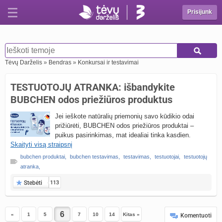
Prisijunk
Tėvų Darželis
»
Bendras
»
Konkursai ir testavimai
TESTUOTOJŲ ATRANKA: išbandykite
BUBCHEN odos priežiūros produktus
Jei ieškote natūralių priemonių savo kūdikio odai
prižiūrėti, BUBCHEN odos priežiūros produktai –
puikus pasirinkimas, mat idealiai tinka kasdien.
Skaityti visą straipsnį
bubchen produktai
,
bubchen testavimas
,
testavimas
,
testuotojai
,
testuotojų
atranka
,
Stebėti
113
«
1
5
7
10
14
Kitas »
Komentuoti