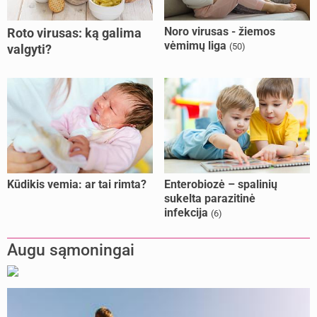
Noro virusas - žiemos
Roto virusas: ką galima
vėmimų liga
(50)
valgyti?
Kūdikis vemia: ar tai rimta?
Enterobiozė – spalinių
sukelta parazitinė
infekcija
(6)
Augu sąmoningai