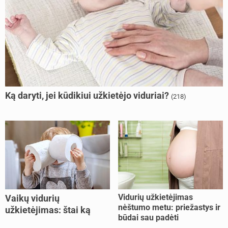
Ką daryti, jei kūdikiui užkietėjo viduriai?
(218)
Vidurių užkietėjimas
Vaikų vidurių
nėštumo metu: priežastys ir
užkietėjimas: štai ką
būdai sau padėti
daryti