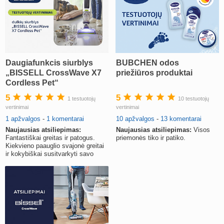
Daugiafunkcis siurblys
BUBCHEN odos
„BISSELL CrossWave X7
priežiūros produktai
Cordless Pet“
5
5
1 testuotojų
10 testuotojų
vertinimai
vertinimai
1 apžvalgos
-
1 komentarai
10 apžvalgos
-
13 komentarai
Naujausias atsiliepimas:
Naujausias atsiliepimas:
Visos
Fantastiškai greitas ir patogus.
priemonės tiko ir patiko.
Kiekvieno paauglio svajonė greitai
ir kokybiškai susitvarkyti savo
kambarį, kad mama atstotų.