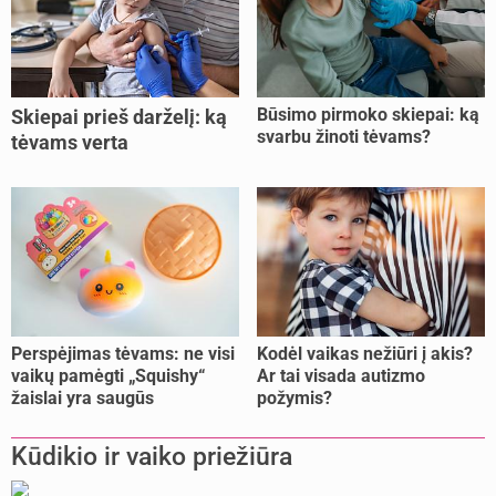
Būsimo pirmoko skiepai: ką
Skiepai prieš darželį: ką
svarbu žinoti tėvams?
tėvams verta
pasitikrinti?
Perspėjimas tėvams: ne visi
Kodėl vaikas nežiūri į akis?
vaikų pamėgti „Squishy“
Ar tai visada autizmo
žaislai yra saugūs
požymis?
Kūdikio ir vaiko priežiūra