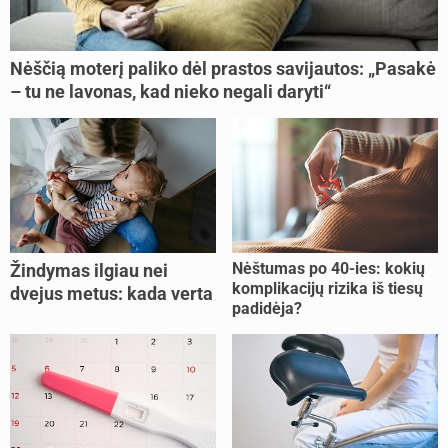
Nėščią moterį paliko dėl prastos savijautos: „Pasakė
– tu ne lavonas, kad nieko negali daryti“
Nėštumas po 40-ies: kokių
Žindymas ilgiau nei
komplikacijų rizika iš tiesų
dvejus metus: kada verta
padidėja?
tęsti, o kada metas
nujunkyti?