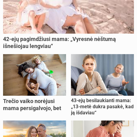
42-ejų pagimdžiusi mama: „Vyresnė nėštumą
išnešiojau lengviau“
43-ejų besilaukianti mama:
Trečio vaiko norėjusi
„13-metė dukra pasakė, kad
mama persigalvojo, bet
ją išdaviau“
buvo per vėlu: „Dabar esu
šoke“