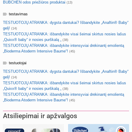
BUBCHEN odos priežiūros produktai
(13)
testavimas
TESTUOTOJŲ ATRANKA: dygsta dantukai? Išbandykite „Anaftin® Baby“
gelį!
(14)
TESTUOTOJŲ ATRANKA: išbandykite visai šeimai skirtus nosies lašus
„Quixx® baby“ ir nosies purškalą „
(38)
TESTUOTOJŲ ATRANKA: išbandykite intensyviai drėkinantį emolientą
„Bioderma Atoderm Intensive Baume“!
(45)
testuotojai
TESTUOTOJŲ ATRANKA: dygsta dantukai? Išbandykite „Anaftin® Baby“
gelį!
(14)
TESTUOTOJŲ ATRANKA: išbandykite visai šeimai skirtus nosies lašus
„Quixx® baby“ ir nosies purškalą „
(38)
TESTUOTOJŲ ATRANKA: išbandykite intensyviai drėkinantį emolientą
„Bioderma Atoderm Intensive Baume“!
(45)
Atsiliepimai ir apžvalgos