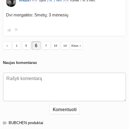
Andze7
Ugnė
2 m. 1 mėn.
Kamilė 7 m. 6 mėn.
Dvi mergaitės: 5metų; 3 mėnesių
«
1
5
7
10
14
Kitas »
Naujas komentaras
BUBCHEN produktai