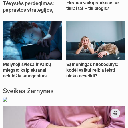
Ekranai vaikų rankose: ar
Tėvystės perdegimas:
tikrai tai – tik blogis?
paprastos strategijos,
padedančios atgauti
jėgas
Mėlynoji šviesa ir vaikų
Sąmoningas nuobodulys:
miegas: kaip ekranai
kodėl vaikui reikia leisti
neleidžia smegenims
nieko neveikti?
pailsėti?
Sveikas žarnynas