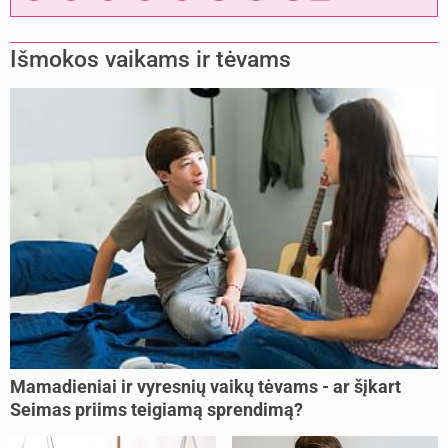
Išmokos vaikams ir tėvams
Mamadieniai ir vyresnių vaikų tėvams - ar šįkart
Seimas priims teigiamą sprendimą?