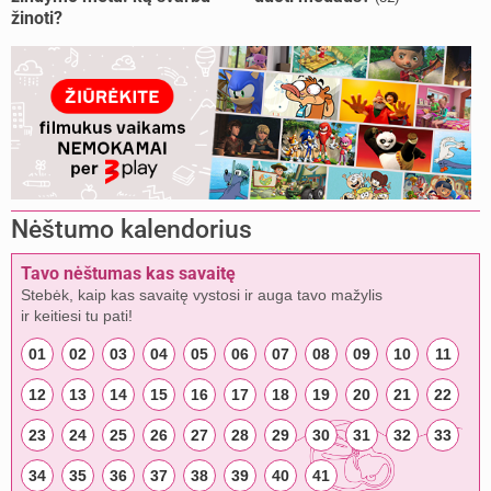
žinoti?
Nėštumo kalendorius
Tavo nėštumas kas savaitę
Stebėk, kaip kas savaitę vystosi ir auga tavo mažylis
ir keitiesi tu pati!
01
02
03
04
05
06
07
08
09
10
11
12
13
14
15
16
17
18
19
20
21
22
23
24
25
26
27
28
29
30
31
32
33
34
35
36
37
38
39
40
41