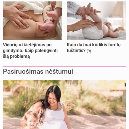
Vidurių užkietėjimas po
Kaip dažnai kūdikis turėtų
gimdymo: kaip palengvinti
tuštintis?
(9)
šią problemą
Pasiruošimas nėštumui