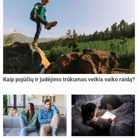
Kaip pojūčių ir judėjimo trūkumas veikia vaiko raidą?