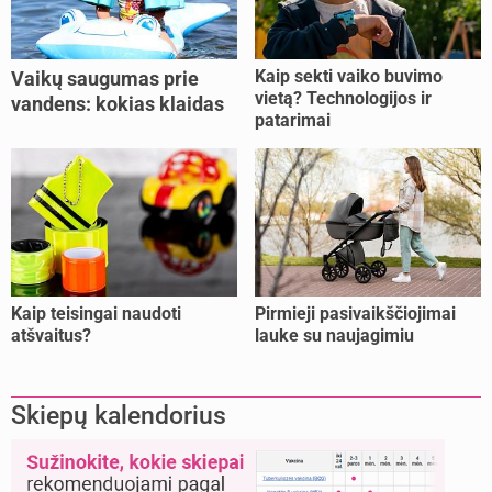
Kaip sekti vaiko buvimo
Vaikų saugumas prie
vietą? Technologijos ir
vandens: kokias klaidas
patarimai
dažniausiai daro tėvai?
Kaip teisingai naudoti
Pirmieji pasivaikščiojimai
atšvaitus?
lauke su naujagimiu
Skiepų kalendorius