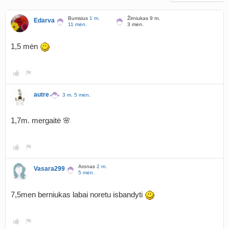
Bumsius
1 m.
Žirniukas 9 m.
Edarva
11 mėn.
3 mėn.
1,5 mėn
autre
3 m. 5 mėn.
1,7m. mergaitė 🌸
Aronas
2 m.
Vasara299
5 mėn.
7,5men berniukas labai noretu isbandyti