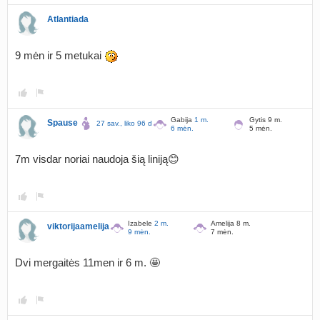
Atlantiada
9 mėn ir 5 metukai
Gabija
1 m.
Gytis 9 m.
Spause
27 sav., liko 96 d.
6 mėn.
5 mėn.
7m visdar noriai naudoja šią liniją😊
Izabele
2 m.
Amelija 8 m.
viktorijaamelija
9 mėn.
7 mėn.
Dvi mergaitės 11men ir 6 m. 🤩