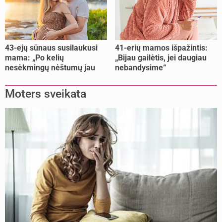
43-ejų sūnaus susilaukusi
41-erių mamos išpažintis:
mama: „Po kelių
„Bijau gailėtis, jei daugiau
nesėkmingų nėštumų jau
nebandysime“
buvome praradę viltį“
Moters sveikata