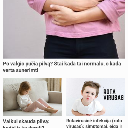
Po valgio pučia pilvą? Štai kada tai normalu, o kada
verta sunerimti
Rotavirusinė infekcija (roto
Vaikui skauda pilvą:
virusas): simptomai, eiga ir
kodėl ir ką daryti?