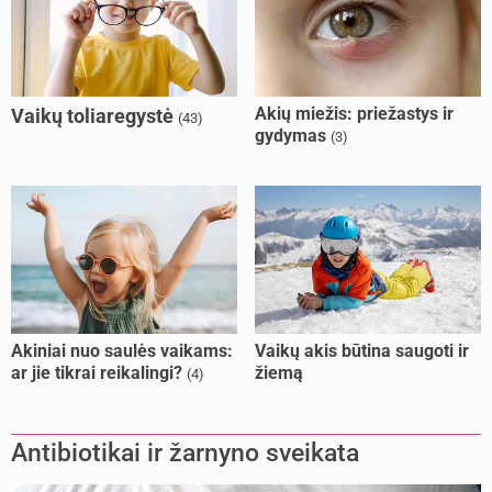
Akių miežis: priežastys ir
Vaikų toliaregystė
(43)
gydymas
(3)
Akiniai nuo saulės vaikams:
Vaikų akis būtina saugoti ir
ar jie tikrai reikalingi?
žiemą
(4)
Antibiotikai ir žarnyno sveikata