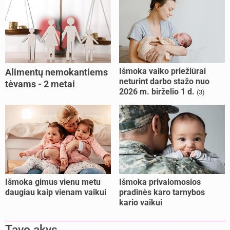
Išmoka vaiko priežiūrai
Alimentų nemokantiems
neturint darbo stažo nuo
tėvams - 2 metai
2026 m. birželio 1 d.
(3)
kalėjimo
Išmoka gimus vienu metu
Išmoka privalomosios
daugiau kaip vienam vaikui
pradinės karo tarnybos
kario vaikui
Tavo akys