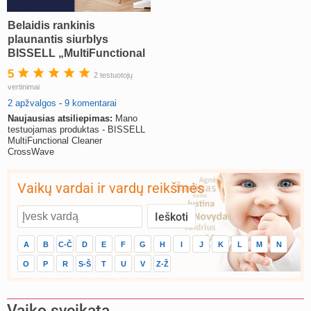
Belaidis rankinis
plaunantis siurblys
BISSELL „MultiFunctional
Cleaner CrossWave“
5
2 testuotojų
(atsiliepimai)
vertinimai
2 apžvalgos
-
9 komentarai
Naujausias atsiliepimas:
Mano
testuojamas produktas - BISSELL
MultiFunctional Cleaner
CrossWave
Vaikų vardai ir vardų reikšmės
A
B
C-Č
D
E
F
G
H
I
J
K
L
M
N
O
P
R
S-Š
T
U
V
Z-Ž
Vaiko sveikata