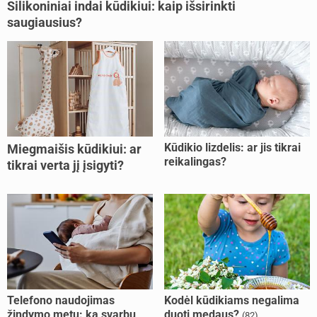
Silikoniniai indai kūdikiui: kaip išsirinkti
saugiausius?
Kūdikio lizdelis: ar jis tikrai
Miegmaišis kūdikiui: ar
reikalingas?
tikrai verta jį įsigyti?
Telefono naudojimas
Kodėl kūdikiams negalima
žindymo metu: ką svarbu
duoti medaus?
(82)