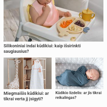
Silikoniniai indai kūdikiui: kaip išsirinkti
saugiausius?
Kūdikio lizdelis: ar jis tikrai
Miegmaišis kūdikiui: ar
reikalingas?
tikrai verta jį įsigyti?