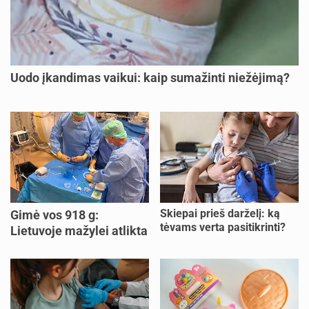
Uodo įkandimas vaikui: kaip sumažinti niežėjimą?
Skiepai prieš darželį: ką
Gimė vos 918 g:
tėvams verta pasitikrinti?
Lietuvoje mažylei atlikta
unikali procedūra