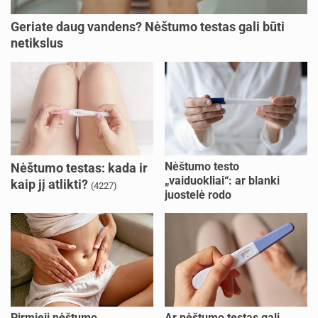
Geriate daug vandens? Nėštumo testas gali būti
netikslus
Nėštumo testo
Nėštumo testas: kada ir
„vaiduokliai“: ar blanki
kaip jį atlikti?
(4227)
juostelė rodo
nėštumą?
(1656)
Pirmieji nėštumo
Ar nėštumo testas gali