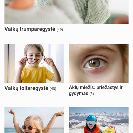
Vaikų trumparegystė
(49)
Akių miežis: priežastys ir
Vaikų toliaregystė
(43)
gydymas
(3)