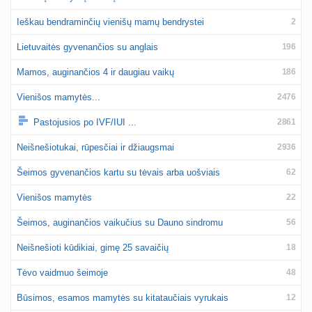
Ieškau bendraminčių vienišų mamų bendrystei
2
Lietuvaitės gyvenančios su anglais
196
Mamos, auginančios 4 ir daugiau vaikų
186
Vienišos mamytės...
2476
Pastojusios po IVF/IUI ...
2861
Neišnešiotukai, rūpesčiai ir džiaugsmai
2936
Šeimos gyvenančios kartu su tėvais arba uošviais
62
Vienišos mamytės
22
Šeimos, auginančios vaikučius su Dauno sindromu
56
Neišnešioti kūdikiai, gimę 25 savaičių
18
Tėvo vaidmuo šeimoje
48
Būsimos, esamos mamytės su kitataučiais vyrukais
12