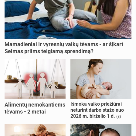
Mamadieniai ir vyresnių vaikų tėvams - ar šįkart
Seimas priims teigiamą sprendimą?
Išmoka vaiko priežiūrai
Alimentų nemokantiems
neturint darbo stažo nuo
tėvams - 2 metai
2026 m. birželio 1 d.
(3)
kalėjimo