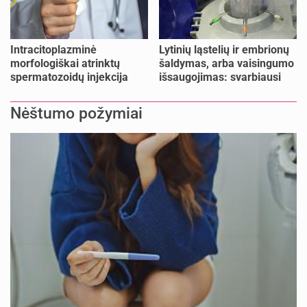
Intracitoplazminė
Lytinių ląstelių ir embrionų
morfologiškai atrinktų
šaldymas, arba vaisingumo
spermatozoidų injekcija
išsaugojimas: svarbiausi
(IMSI)
faktai
Nėštumo požymiai