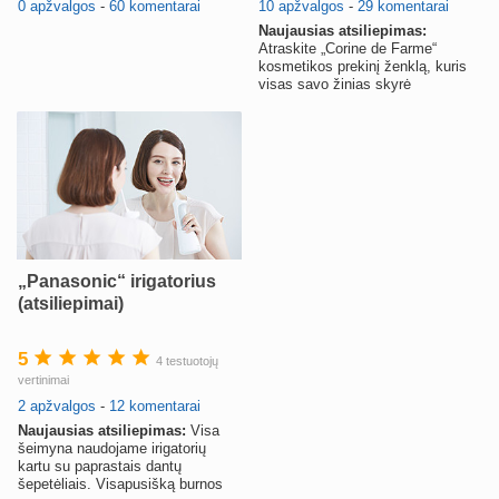
0 apžvalgos
-
60 komentarai
10 apžvalgos
-
29 komentarai
Naujausias atsiliepimas:
Atraskite „Corine de Farme“
kosmetikos prekinį ženklą, kuris
visas savo žinias skyrė
kūdikiams, mamoms ir visoms
moterims.
„Panasonic“ irigatorius
(atsiliepimai)
5
4 testuotojų
vertinimai
2 apžvalgos
-
12 komentarai
Naujausias atsiliepimas:
Visa
šeimyna naudojame irigatorių
kartu su paprastais dantų
šepetėliais. Visapusišką burnos