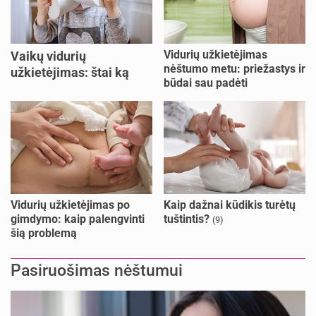
Vidurių užkietėjimas
Vaikų vidurių
nėštumo metu: priežastys ir
užkietėjimas: štai ką
būdai sau padėti
daryti
Vidurių užkietėjimas po
Kaip dažnai kūdikis turėtų
gimdymo: kaip palengvinti
tuštintis?
(9)
šią problemą
Pasiruošimas nėštumui