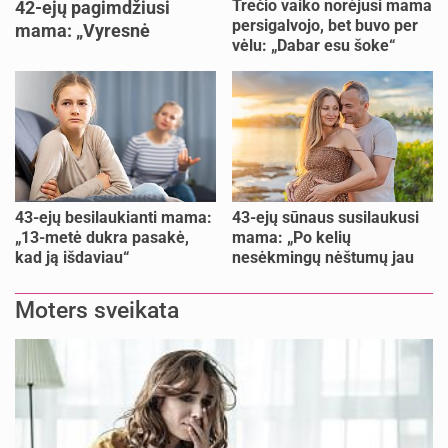
Trečio vaiko norėjusi mama
42-ejų pagimdžiusi
persigalvojo, bet buvo per
mama: „Vyresnė
vėlu: „Dabar esu šoke“
nėštumą išnešiojau
lengviau“
43-ejų besilaukianti mama:
43-ejų sūnaus susilaukusi
„13-metė dukra pasakė,
mama: „Po kelių
kad ją išdaviau“
nesėkmingų nėštumų jau
buvome praradę viltį“
Moters sveikata