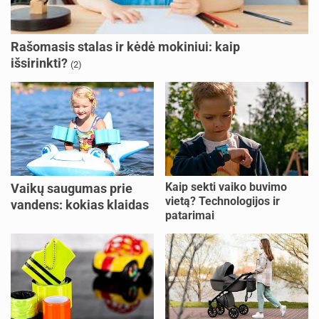
Rašomasis stalas ir kėdė mokiniui: kaip
išsirinkti?
(2)
Kaip sekti vaiko buvimo
Vaikų saugumas prie
vietą? Technologijos ir
vandens: kokias klaidas
patarimai
dažniausiai daro tėvai?