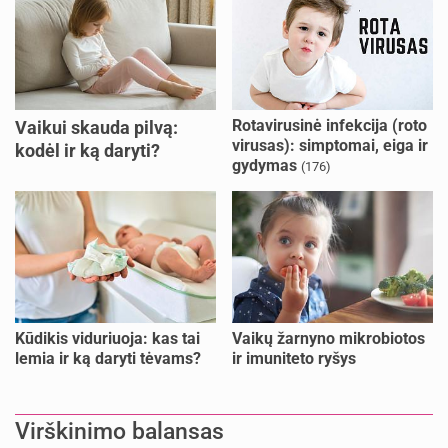
Rotavirusinė infekcija (roto
Vaikui skauda pilvą:
virusas): simptomai, eiga ir
kodėl ir ką daryti?
gydymas
(176)
Kūdikis viduriuoja: kas tai
Vaikų žarnyno mikrobiotos
lemia ir ką daryti tėvams?
ir imuniteto ryšys
Virškinimo balansas