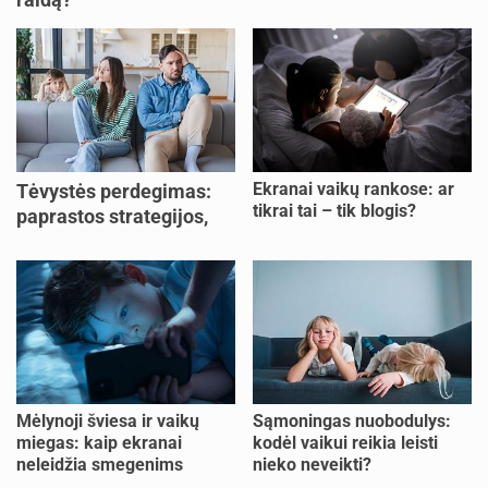
Ekranai vaikų rankose: ar
Tėvystės perdegimas:
tikrai tai – tik blogis?
paprastos strategijos,
padedančios atgauti
jėgas
Mėlynoji šviesa ir vaikų
Sąmoningas nuobodulys:
miegas: kaip ekranai
kodėl vaikui reikia leisti
neleidžia smegenims
nieko neveikti?
pailsėti?