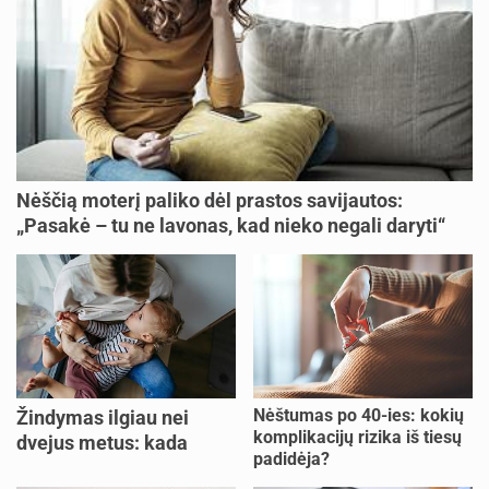
Nėščią moterį paliko dėl prastos savijautos:
„Pasakė – tu ne lavonas, kad nieko negali daryti“
Nėštumas po 40-ies: kokių
Žindymas ilgiau nei
komplikacijų rizika iš tiesų
dvejus metus: kada
padidėja?
verta tęsti, o kada metas