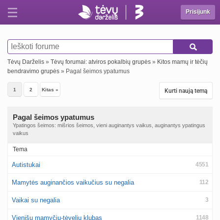
Prisijunk
Tėvų Darželis
»
Tėvų forumai: atviros pokalbių grupės
»
Kitos mamų ir tėčių
bendravimo grupės
» Pagal šeimos ypatumus
1
2
Kitas »
Kurti naują temą
Pagal šeimos ypatumus
Ypatingos šeimos: mišrios šeimos, vieni auginantys vaikus, auginantys ypatingus
vaikus
Tema
Autistukai
4551
Mamytės auginančios vaikučius su negalia
112
Vaikai su negalia
3
Vienišų mamyčių-tėvelių klubas
1148