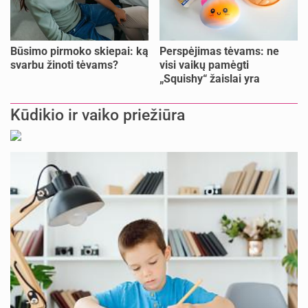
Būsimo pirmoko skiepai: ką
Perspėjimas tėvams: ne
svarbu žinoti tėvams?
visi vaikų pamėgti
„Squishy“ žaislai yra
saugūs
Kūdikio ir vaiko priežiūra