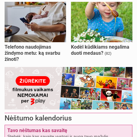
Telefono naudojimas
Kodėl kūdikiams negalima
žindymo metu: ką svarbu
duoti medaus?
(82)
žinoti?
Nėštumo kalendorius
Tavo nėštumas kas savaitę
Stebėk, kaip kas savaitę vystosi ir auga tavo mažylis