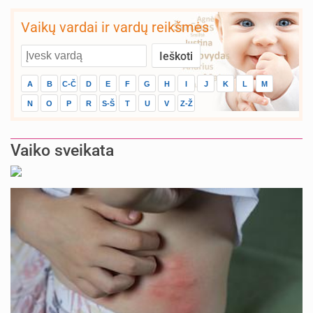
ertmės švarą mums užtikrina
Vaikų vardai ir vardų reikšmės
A
B
C-Č
D
E
F
G
H
I
J
K
L
M
N
O
P
R
S-Š
T
U
V
Z-Ž
Vaiko sveikata