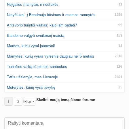
Neįgalios mamytės ir nėštukės
11
Netyčiukai ;) Bendrauja būsimos ir esamos mamytės
1269
Antsvorio turintis vaikas: kaip jam padėti?
99
Bandome valgyti sveikesnį maistą
159
Mamos, kurių vyrai jaunesni!
18
Mamytės, kurių vyras vyresnis daugiau nei 5 metais
2018
Turinčios vaiką iš pirmos santuokos
126
Tėtis užsienyje, mes Lietuvoje
2401
Moterytės, kurių vyrai išvykę
25
Skelbti naują temą šiame forume
1
2
Kitas »