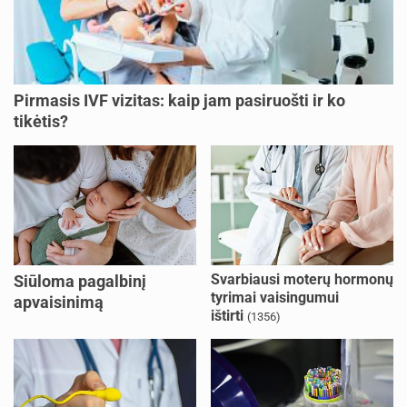
Pirmasis IVF vizitas: kaip jam pasiruošti ir ko
tikėtis?
Svarbiausi moterų hormonų
Siūloma pagalbinį
tyrimai vaisingumui
apvaisinimą
ištirti
(1356)
kompensuoti ir
nesusituokusiems, ir
vienišoms moterims
(10)