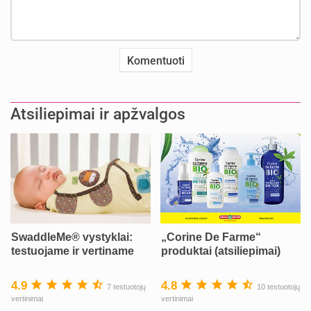
Atsiliepimai ir apžvalgos
SwaddleMe® vystyklai:
„Corine De Farme“
testuojame ir vertiname
produktai (atsiliepimai)
4.9
4.8
7 testuotojų
10 testuotojų
vertinimai
vertinimai