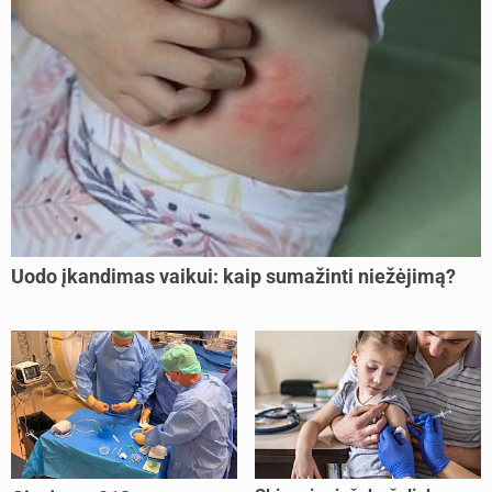
Uodo įkandimas vaikui: kaip sumažinti niežėjimą?