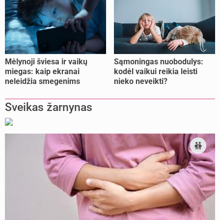
Mėlynoji šviesa ir vaikų
Sąmoningas nuobodulys:
miegas: kaip ekranai
kodėl vaikui reikia leisti
neleidžia smegenims
nieko neveikti?
pailsėti?
Sveikas žarnynas