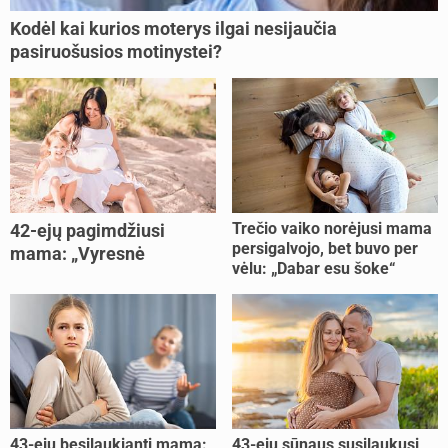
Kodėl kai kurios moterys ilgai nesijaučia
pasiruošusios motinystei?
Trečio vaiko norėjusi mama
42-ejų pagimdžiusi
persigalvojo, bet buvo per
mama: „Vyresnė
vėlu: „Dabar esu šoke“
nėštumą išnešiojau
lengviau“
43-ejų besilaukianti mama:
43-ejų sūnaus susilaukusi