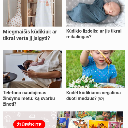
Kūdikio lizdelis: ar jis tikrai
Miegmaišis kūdikiui: ar
reikalingas?
tikrai verta jį įsigyti?
Telefono naudojimas
Kodėl kūdikiams negalima
žindymo metu: ką svarbu
duoti medaus?
(82)
žinoti?