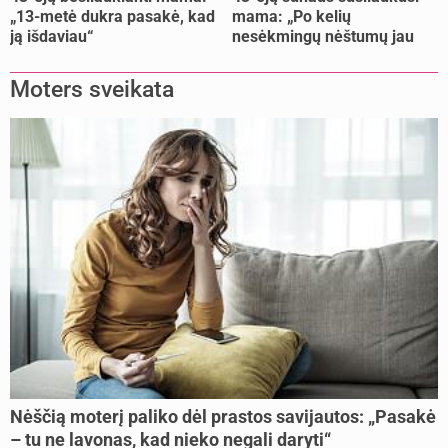
„13-metė dukra pasakė, kad
mama: „Po kelių
ją išdaviau“
nesėkmingų nėštumų jau
buvome praradę viltį“
Moters sveikata
Nėščią moterį paliko dėl prastos savijautos: „Pasakė
– tu ne lavonas, kad nieko negali daryti“