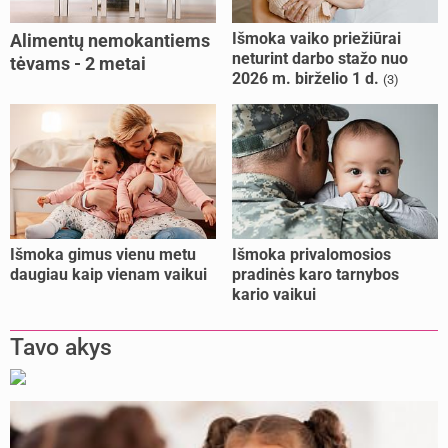
Išmoka vaiko priežiūrai
Alimentų nemokantiems
neturint darbo stažo nuo
tėvams - 2 metai
2026 m. birželio 1 d.
(3)
kalėjimo
Išmoka gimus vienu metu
Išmoka privalomosios
daugiau kaip vienam vaikui
pradinės karo tarnybos
kario vaikui
Tavo akys