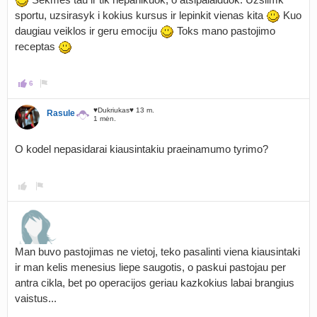
sportu, uzsirasyk i kokius kursus ir lepinkit vienas kita
Kuo
daugiau veiklos ir geru emociju
Toks mano pastojimo
receptas
6
♥Dukriukas♥ 13 m.
Rasule
1 mėn.
O kodel nepasidarai kiausintakiu praeinamumo tyrimo?
Man buvo pastojimas ne vietoj, teko pasalinti viena kiausintaki
ir man kelis menesius liepe saugotis, o paskui pastojau per
antra cikla, bet po operacijos geriau kazkokius labai brangius
vaistus...