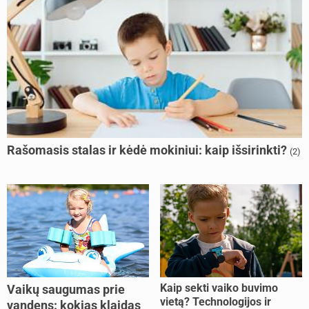
Rašomasis stalas ir kėdė mokiniui: kaip išsirinkti?
(2)
Kaip sekti vaiko buvimo
Vaikų saugumas prie
vietą? Technologijos ir
vandens: kokias klaidas