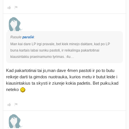
Rasule
parašė
:
Man kai dare LP irgi pravale, bet kiek minejo daktare, kad po LP
buna kartais labai sunku pastoti, ir reikalinga pakartotinai
kiausintakiu praeinamumo tyrimas. :4u…
Kad pakartotinai tai jo,man dave 4men pastoti ir po to butu
reikeje darti ta gimdos nuotrauka, kurios metu ir butut leide i
kiausintakius ta skysti ir ziureje kokia padetis. Bet puiku,kad
neteko