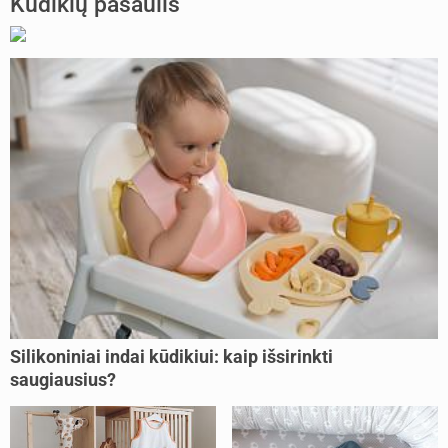
Kūdikių pasaulis
Silikoniniai indai kūdikiui: kaip išsirinkti
saugiausius?