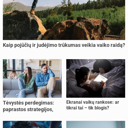
Kaip pojūčių ir judėjimo trūkumas veikia vaiko raidą?
Ekranai vaikų rankose: ar
Tėvystės perdegimas:
tikrai tai – tik blogis?
paprastos strategijos,
padedančios atgauti
jėgas