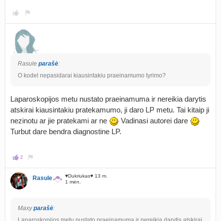
Rasule
parašė
:
O kodel nepasidarai kiausintakiu praeinamumo tyrimo?
Laparoskopijos metu nustato praeinamuma ir nereikia darytis
atskirai kiausintakiu pratekamumo, ji daro LP metu. Tai kitaip ji
nezinotu ar jie pratekami ar ne
Vadinasi autorei dare
Turbut dare bendra diagnostine LP.
2
♥Dukriukas♥ 13 m.
Rasule
1 mėn.
Maxy
parašė
:
Laparoskopijos metu nustato praeinamuma ir nereikia darytis atskirai