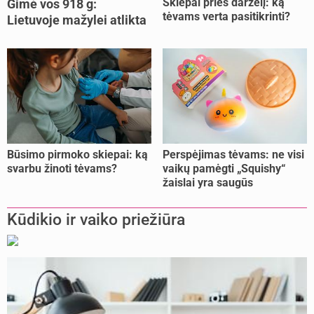
Skiepai prieš darželį: ką
Gimė vos 918 g:
tėvams verta pasitikrinti?
Lietuvoje mažylei atlikta
unikali procedūra
Būsimo pirmoko skiepai: ką
Perspėjimas tėvams: ne visi
svarbu žinoti tėvams?
vaikų pamėgti „Squishy“
žaislai yra saugūs
Kūdikio ir vaiko priežiūra