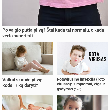
Po valgio pučia pilvą? Štai kada tai normalu, o kada
verta sunerimti
Rotavirusinė infekcija (roto
Vaikui skauda pilvą:
virusas): simptomai, eiga ir
kodėl ir ką daryti?
gydymas
(176)