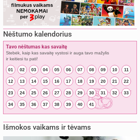
Nėštumo kalendorius
Tavo nėštumas kas savaitę
Stebėk, kaip kas savaitę vystosi ir auga tavo mažylis
ir keitiesi tu pati!
01
02
03
04
05
06
07
08
09
10
11
12
13
14
15
16
17
18
19
20
21
22
23
24
25
26
27
28
29
30
31
32
33
34
35
36
37
38
39
40
41
Išmokos vaikams ir tėvams