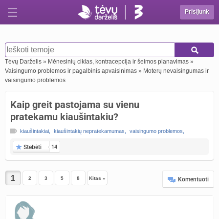
Prisijunk
Tėvų Darželis
»
Mėnesinių ciklas, kontracepcija ir šeimos planavimas
»
Vaisingumo problemos ir pagalbinis apvaisinimas
»
Moterų nevaisingumas ir
vaisingumo problemos
Kaip greit pastojama su vienu
pratekamu kiaušintakiu?
kiaušintakiai
,
kiaušintakių nepratekamumas
,
vaisingumo problemos
,
Stebėti
14
2
3
5
8
Kitas »
Komentuoti