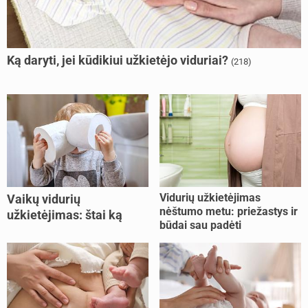
Ką daryti, jei kūdikiui užkietėjo viduriai?
(218)
Vidurių užkietėjimas
Vaikų vidurių
nėštumo metu: priežastys ir
užkietėjimas: štai ką
būdai sau padėti
daryti