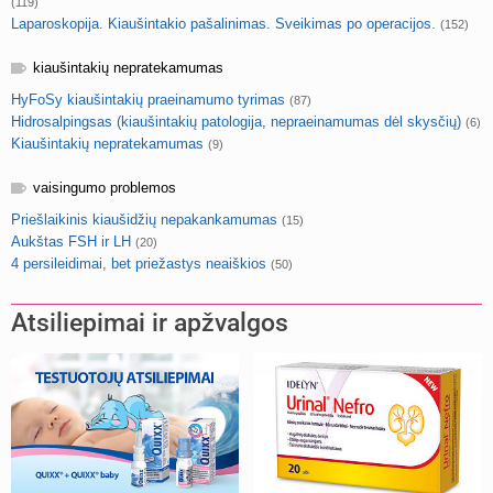
(119)
Laparoskopija. Kiaušintakio pašalinimas. Sveikimas po operacijos.
(152)
kiaušintakių nepratekamumas
HyFoSy kiaušintakių praeinamumo tyrimas
(87)
Hidrosalpingsas (kiaušintakių patologija, nepraeinamumas dėl skysčių)
(6)
Kiaušintakių nepratekamumas
(9)
vaisingumo problemos
Priešlaikinis kiaušidžių nepakankamumas
(15)
Aukštas FSH ir LH
(20)
4 persileidimai, bet priežastys neaiškios
(50)
Atsiliepimai ir apžvalgos