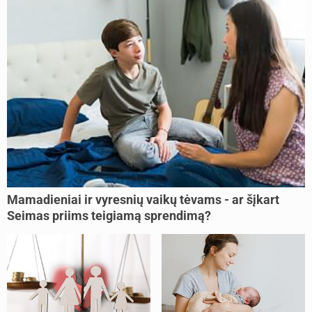
Mamadieniai ir vyresnių vaikų tėvams - ar šįkart
Seimas priims teigiamą sprendimą?