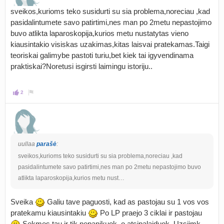
sveikos,kurioms teko susidurti su sia problema,noreciau ,kad
pasidalintumete savo patirtimi,nes man po 2metu nepastojimo
buvo atlikta laparoskopija,kurios metu nustatytas vieno
kiausintakio visiskas uzakimas,kitas laisvai pratekamas.Taigi
teoriskai galimybe pastoti turiu,bet kiek tai igyvendinama
praktiskai?Noretusi isgirsti laimingu istoriju..
2
uullaa
parašė
:
sveikos,kurioms teko susidurti su sia problema,noreciau ,kad
pasidalintumete savo patirtimi,nes man po 2metu nepastojimo buvo
atlikta laparoskopija,kurios metu nust…
Sveika
Galiu tave paguosti, kad as pastojau su 1 vos vos
pratekamu kiausintakiu
Po LP praejo 3 ciklai ir pastojau
Sekmes tau ir tik nepanikuok, o atsipalaiduok. Uzsiimk