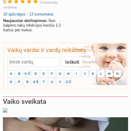
5
12 testuotojų
vertinimai
10 apžvalgos
-
13 komentarai
Naujausias atsiliepimas:
Nuo
šalpimo takų infekcijos kenčiu 1-2
kartus per metus.
Vaikų vardai ir vardų reikšmės
A
B
C-Č
D
E
F
G
H
I
J
K
L
M
N
O
P
R
S-Š
T
U
V
Z-Ž
Vaiko sveikata