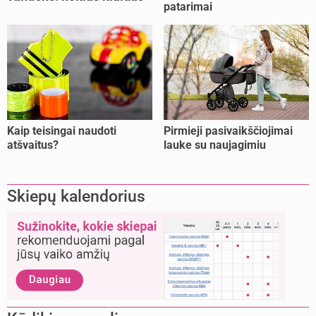
patarimai
dažniausiai daro tėvai?
Kaip teisingai naudoti
Pirmieji pasivaikščiojimai
atšvaitus?
lauke su naujagimiu
Skiepų kalendorius