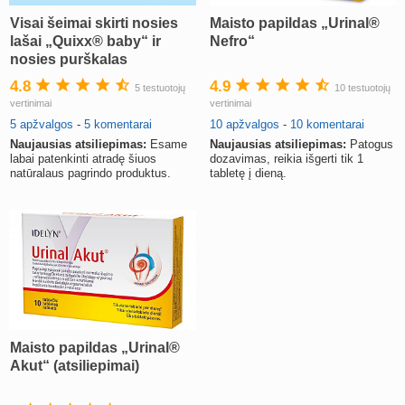
Visai šeimai skirti nosies
Maisto papildas „Urinal®
lašai „Quixx® baby“ ir
Nefro“
nosies purškalas
„Quixx®“
4.8
4.9
5 testuotojų
10 testuotojų
vertinimai
vertinimai
5 apžvalgos
-
5 komentarai
10 apžvalgos
-
10 komentarai
Naujausias atsiliepimas:
Esame
Naujausias atsiliepimas:
Patogus
labai patenkinti atradę šiuos
dozavimas, reikia išgerti tik 1
natūralaus pagrindo produktus.
tabletę į dieną.
Maisto papildas „Urinal®
Akut“ (atsiliepimai)