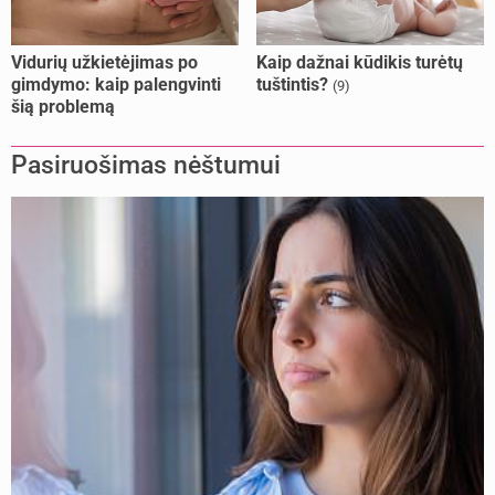
Vidurių užkietėjimas po
Kaip dažnai kūdikis turėtų
gimdymo: kaip palengvinti
tuštintis?
(9)
šią problemą
Pasiruošimas nėštumui