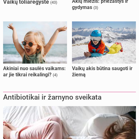
Akių miežis: priežastys ir
Vaikų toliaregystė
(43)
gydymas
(3)
Akiniai nuo saulės vaikams:
Vaikų akis būtina saugoti ir
ar jie tikrai reikalingi?
žiemą
(4)
Antibiotikai ir žarnyno sveikata