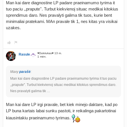
Man kai dare diagnostine LP padare praeinamumo tyrima it
tuo paciu ,,prapute''. Turbut kiekvienoj situac medikai kitokius
sprendimus daro. Nes pravalyti galima tik tuos, kurie bent
minimaliai pratekami. MAn pravale tik 1, nes kitas yra visikai
uzakes.
♥Dukriukas♥ 13 m.
Rasule
1 mėn.
Maxy
parašė
:
Man kai dare diagnostine LP padare praeinamumo tyrima it tuo paciu
,,prapute''. Turbut kiekvienoj situac medikai kitokius sprendimus daro.
Nes pravalyti galima tik …
Man kai dare LP irgi pravale, bet kiek minejo daktare, kad po
LP buna kartais labai sunku pastoti, ir reikalinga pakartotinai
kiausintakiu praeinamumo tyrimas.