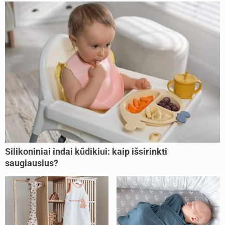
Silikoniniai indai kūdikiui: kaip išsirinkti
saugiausius?