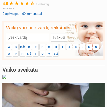
4.9
7 testuotojų
vertinimai
0 apžvalgos
-
60 komentarai
Vaikų vardai ir vardų reikšmės
A
B
C-Č
D
E
F
G
H
I
J
K
L
M
N
O
P
R
S-Š
T
U
V
Z-Ž
Vaiko sveikata