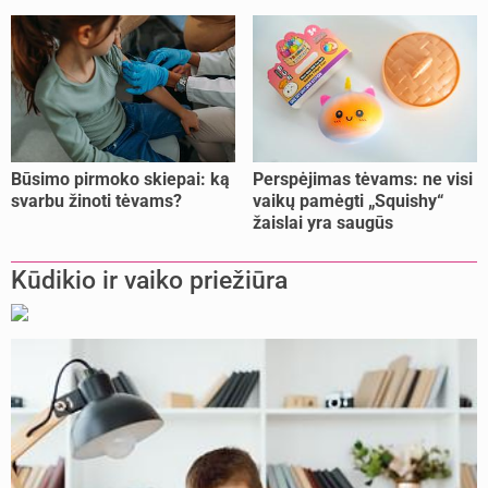
Būsimo pirmoko skiepai: ką
Perspėjimas tėvams: ne visi
svarbu žinoti tėvams?
vaikų pamėgti „Squishy“
žaislai yra saugūs
Kūdikio ir vaiko priežiūra