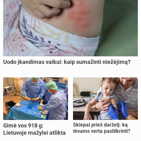
Uodo įkandimas vaikui: kaip sumažinti niežėjimą?
Skiepai prieš darželį: ką
Gimė vos 918 g:
tėvams verta pasitikrinti?
Lietuvoje mažylei atlikta
unikali procedūra