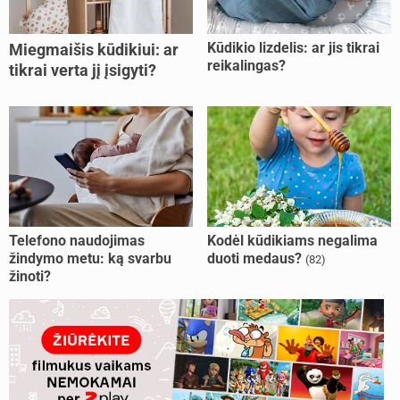
Kūdikio lizdelis: ar jis tikrai
Miegmaišis kūdikiui: ar
reikalingas?
tikrai verta jį įsigyti?
Telefono naudojimas
Kodėl kūdikiams negalima
žindymo metu: ką svarbu
duoti medaus?
(82)
žinoti?