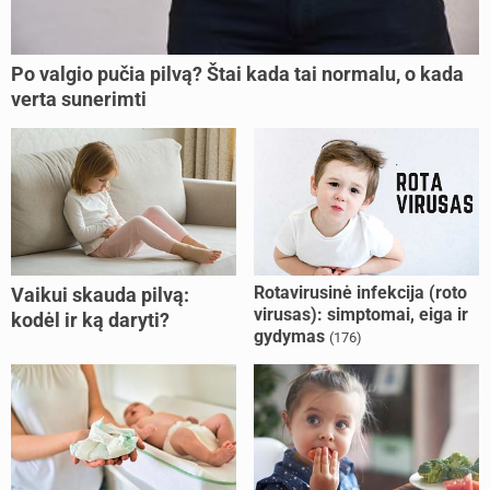
Po valgio pučia pilvą? Štai kada tai normalu, o kada
verta sunerimti
Rotavirusinė infekcija (roto
Vaikui skauda pilvą:
virusas): simptomai, eiga ir
kodėl ir ką daryti?
gydymas
(176)