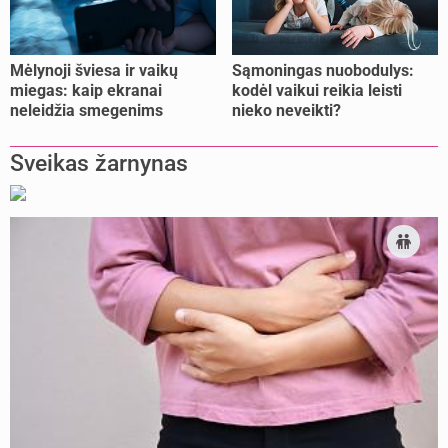
Mėlynoji šviesa ir vaikų
Sąmoningas nuobodulys:
miegas: kaip ekranai
kodėl vaikui reikia leisti
neleidžia smegenims
nieko neveikti?
pailsėti?
Sveikas žarnynas