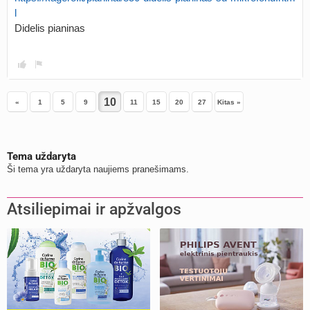
l
Didelis pianinas
«
1
5
9
11
15
20
27
Kitas »
Tema uždaryta
Ši tema yra uždaryta naujiems pranešimams.
Atsiliepimai ir apžvalgos