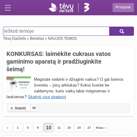
Prisijunk
Tėvų Darželis
»
Bendras
»
NAUJOS TEMOS
KONKURSAS: laimėkite cukraus vatos
gaminimo aparatą ir pradžiuginkite
šeimą!
Mėgstate stebinti ir džiuginti vaikus? O gal šeimos
šventės – jūsų arkliukas? Kokia šventė be
saldumyno, kuris vaikų labai mėgstamas ir
laukiamas?
Skaityti visą straipsnį
Stebėti
98
«
1
5
9
11
15
20
27
Kitas »