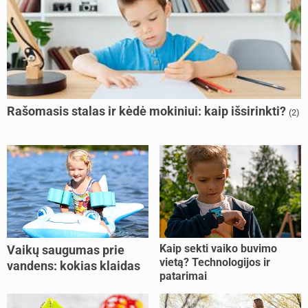
Rašomasis stalas ir kėdė mokiniui: kaip išsirinkti?
(2)
Kaip sekti vaiko buvimo
Vaikų saugumas prie
vietą? Technologijos ir
vandens: kokias klaidas
patarimai
dažniausiai daro tėvai?