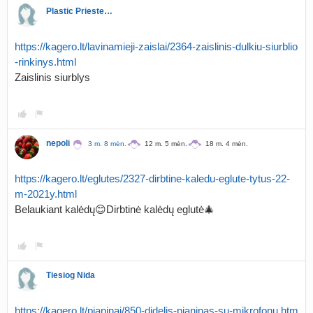
Plastic Priestess
https://kagero.lt/lavinamieji-zaislai/2364-zaislinis-dulkiu-siurblio
-rinkinys.html
Zaislinis siurblys
nepoli
3 m. 8 mėn.
12 m. 5 mėn.
18 m. 4 mėn.
https://kagero.lt/eglutes/2327-dirbtine-kaledu-eglute-tytus-22-
m-2021y.html
Belaukiant kalėdų😊Dirbtinė kalėdų eglutė🎄
Tiesiog Nida
https://kagero.lt/pianinai/850-didelis-pianinas-su-mikrofonu.htm