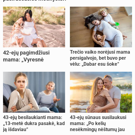
Trečio vaiko norėjusi mama
42-ejų pagimdžiusi
persigalvojo, bet buvo per
mama: „Vyresnė
vėlu: „Dabar esu šoke“
nėštumą išnešiojau
lengviau“
43-ejų besilaukianti mama:
43-ejų sūnaus susilaukusi
„13-metė dukra pasakė, kad
mama: „Po kelių
ją išdaviau“
nesėkmingų nėštumų jau