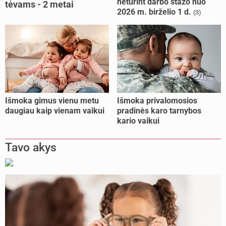
neturint darbo stažo nuo
tėvams - 2 metai
2026 m. birželio 1 d.
(3)
kalėjimo
Išmoka gimus vienu metu
Išmoka privalomosios
daugiau kaip vienam vaikui
pradinės karo tarnybos
kario vaikui
Tavo akys