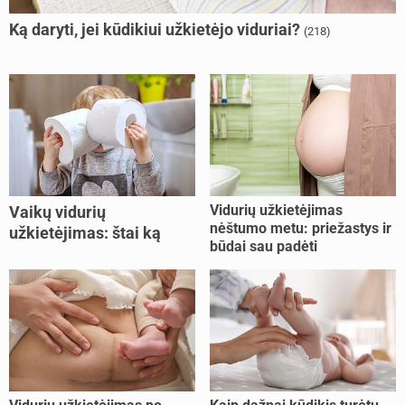
Ką daryti, jei kūdikiui užkietėjo viduriai?
(218)
Vidurių užkietėjimas
Vaikų vidurių
nėštumo metu: priežastys ir
užkietėjimas: štai ką
būdai sau padėti
daryti