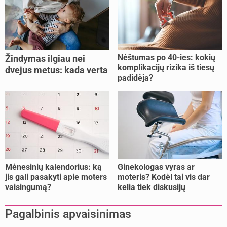
Nėštumas po 40-ies: kokių
Žindymas ilgiau nei
komplikacijų rizika iš tiesų
dvejus metus: kada verta
padidėja?
tęsti, o kada metas
nujunkyti?
Mėnesinių kalendorius: ką
Ginekologas vyras ar
jis gali pasakyti apie moters
moteris? Kodėl tai vis dar
vaisingumą?
kelia tiek diskusijų
Pagalbinis apvaisinimas