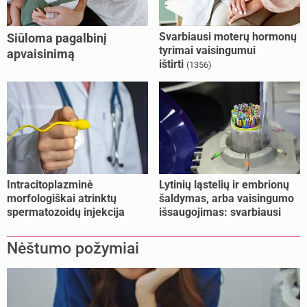
Svarbiausi moterų hormonų
Siūloma pagalbinį
tyrimai vaisingumui
apvaisinimą
ištirti
(1356)
kompensuoti ir
nesusituokusiems, ir
vienišoms moterims
(10)
Intracitoplazminė
Lytinių ląstelių ir embrionų
morfologiškai atrinktų
šaldymas, arba vaisingumo
spermatozoidų injekcija
išsaugojimas: svarbiausi
(IMSI)
faktai
Nėštumo požymiai