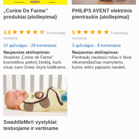
„Corine De Farme“
PHILIPS AVENT elektrinis
produktai (atsiliepimai)
pientraukis (atsiliepimai)
4.8
5
10 testuotojų
3 testuotojų
vertinimai
vertinimai
10 apžvalgos
-
29 komentarai
3 apžvalgos
-
8 komentarai
Naujausias atsiliepimas:
Naujausias atsiliepimas:
Atraskite „Corine de Farme“
Pientraukį naudosiu toliau ir tikrai
kosmetikos prekinį ženklą, kuris
rekomenduočiau mamytėms,
visas savo žinias skyrė kūdikiams,
kurios ieško paprasto naudoti,
mamoms ir visoms moterims.
greito ir švelnaus pientraukio.
SwaddleMe® vystyklai:
testuojame ir vertiname