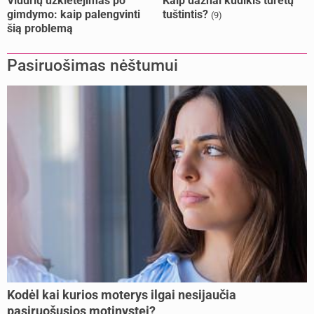
Vidurių užkietėjimas po
Kaip dažnai kūdikis turėtų
gimdymo: kaip palengvinti
tuštintis?
(9)
šią problemą
Pasiruošimas nėštumui
Kodėl kai kurios moterys ilgai nesijaučia
pasiruošusios motinystei?