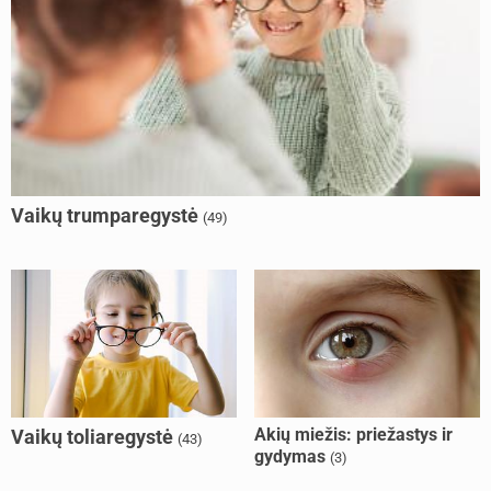
Vaikų trumparegystė
(49)
Akių miežis: priežastys ir
Vaikų toliaregystė
(43)
gydymas
(3)