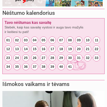
Nėštumo kalendorius
Tavo nėštumas kas savaitę
Stebėk, kaip kas savaitę vystosi ir auga tavo mažylis
ir keitiesi tu pati!
01
02
03
04
05
06
07
08
09
10
11
12
13
14
15
16
17
18
19
20
21
22
23
24
25
26
27
28
29
30
31
32
33
34
35
36
37
38
39
40
41
Išmokos vaikams ir tėvams