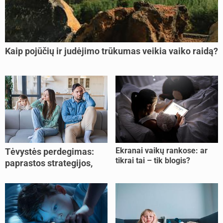
Kaip pojūčių ir judėjimo trūkumas veikia vaiko raidą?
Ekranai vaikų rankose: ar
Tėvystės perdegimas:
tikrai tai – tik blogis?
paprastos strategijos,
padedančios atgauti
jėgas