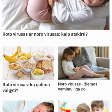
Roto virusas ar noro virusas: kaip atskirti?
Noro virusas - žiemos
Roto virusas: ką galima
vėmimų liga
(50)
valgyti?