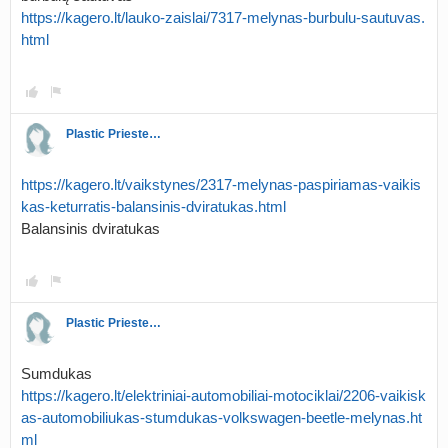
https://kagero.lt/lauko-zaislai/7317-melynas-burbulu-sautuvas.
html
Plastic Priestess
https://kagero.lt/vaikstynes/2317-melynas-paspiriamas-vaikis
kas-keturratis-balansinis-dviratukas.html
Balansinis dviratukas
Plastic Priestess
Sumdukas
https://kagero.lt/elektriniai-automobiliai-motociklai/2206-vaikisk
as-automobiliukas-stumdukas-volkswagen-beetle-melynas.ht
ml