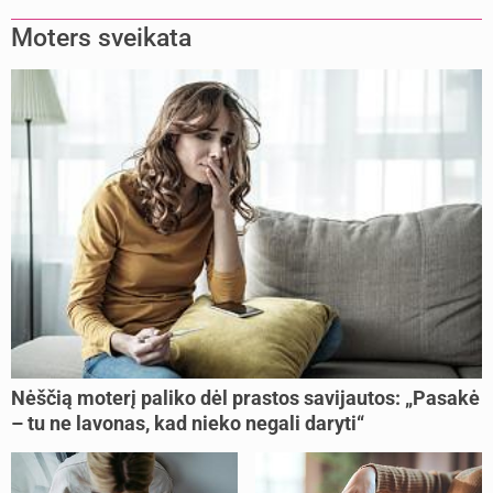
buvome praradę viltį“
Moters sveikata
Nėščią moterį paliko dėl prastos savijautos: „Pasakė
– tu ne lavonas, kad nieko negali daryti“