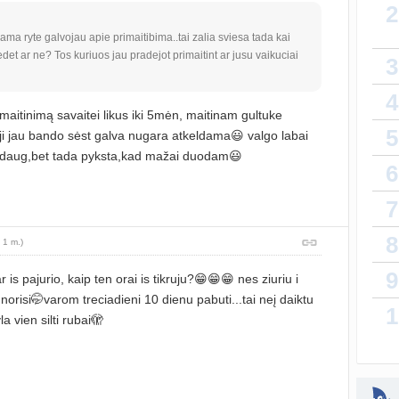
2
Priva
ma ryte galvojau apie primaitibima..tai zalia sviesa tada kai
sukurt
et ar ne? Tos kuriuos jau pradejot primaitint ar jusu vaikuciai
3
4
sukurt
aitinimą savaitei likus iki 5mėn, maitinam gultuke
5
Kaip 
t ji jau bando sėst galva nugara atkeldama😃 valgo labai
atnauji
daug,bet tada pyksta,kad mažai duodam😃
6
7
atnauji
8
 1 m.)
atnauji
9
 is pajurio, kaip ten orai is tikruju?😁😁😁 nes ziuriu i
norisi🤭varom treciadieni 10 dienu pabuti...tai neį daiktu
1
sukurt
a vien silti rubai🫣
Nėštu
atnauji