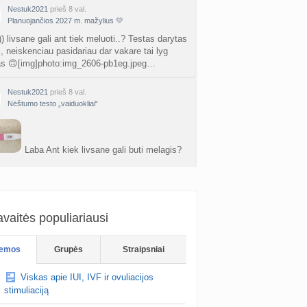
nta
Šviesa777
prieš 1 d.
Nestuk2021
prieš 8 val.
Planuojančios 2027 m. mažylius 💛
as po hemorojaus operacijos
) livsane gali ant tiek meluoti..? Testas darytas
nta
Rasa Gal
prieš 2 d.
., neiskenciau pasidariau dar vakare tai lyg
as 🙃[img]photo:img_2606-pb1eg.jpeg…
PV (žmogaus papilomos virusas) (+3)
nta
Svaja1234
prieš 2 d.
Nestuk2021
prieš 8 val.
Nėštumo testo „vaiduokliai“
Koks vienas kasdienis šeimos įprotis labiausiai pasiteisino? (2)
a
TD asistentė
prieš 2 d.
Laba Ant kiek livsane gali buti melagis?
žniausi klausimai apie cezario pjūvį (+2)
 3 min., isryskejo (darytas apie 15val) ar cia
nta
Veronika99
prieš 3 d.
otas Neisken…
is brendimas (2)
a
danguolyte
prieš 3 d.
vaitės populiariausi
D testuotojos! (bendra tema)
emos
Grupės
Straipsniai
nta
Karlitele
prieš 3 d.
Viskas apie IUI, IVF ir ovuliacijos
 drabuziai (2)
stimuliaciją
a
danguolyte
prieš 3 d.