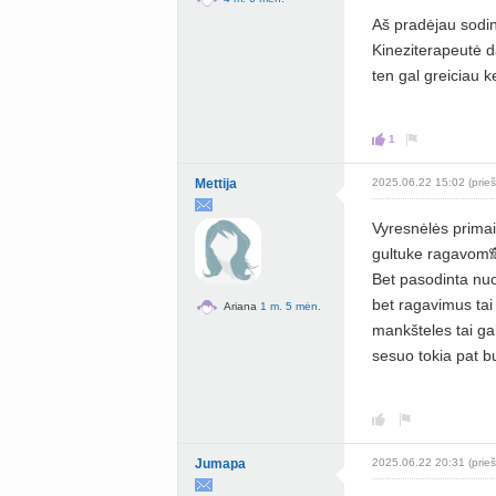
Aš pradėjau sodint
Kineziterapeutė d
ten gal greiciau k
1
Mettija
2025.06.22 15:02 (prieš
Vyresnėlės prima
gultuke ragavom🙈
Bet pasodinta nuo
bet ragavimus tai
Ariana
1 m. 5 mėn.
mankšteles tai ga
sesuo tokia pat 
Jumapa
2025.06.22 20:31 (prieš