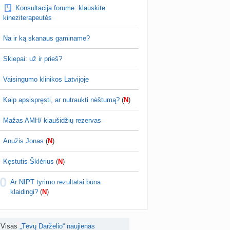
Konsultacija forume: klauskite
tumo ribos (11)
kineziterapeutės
a
danguolyte
prieš 3 d.
Na ir ką skanaus gaminame?
Gelis „Anaftin® Baby“ dygstant dantukams (atsiliepimai) (4)
a
Spindulėlė1
prieš 3 d.
Skiepai: už ir prieš?
apsispręsti, ar nutraukti nėštumą? (+17)
Vaisingumo klinikos Latvijoje
nta
Liudeselis
prieš 4 d.
Kaip apsispręsti, ar nutraukti nėštumą?
(
N
)
Dyson Airwrap plaukų formavimo prietaisas (atsiliepimai)
nta
RutaReads
prieš 4 d.
Mažas AMH/ kiaušidžių rezervas
Kas geriau - gyventi senos statybos bute ar imti paskolą kotedžui arba namui?
Anužis Jonas
(
N
)
nta
RutaReads
prieš 4 d.
Kęstutis Šklėrius
(
N
)
Rašomasis stalas ir kėdė mokiniui: kaip išsirinkti?
0
a
winterscott999
prieš 5 d.
Ar NIPT tyrimo rezultatai būna
klaidingi?
(
N
)
mo planavimas po persileidimo (+5)
nta
DingDong
prieš 5 d.
Visas
„Tėvų Darželio“ naujienas