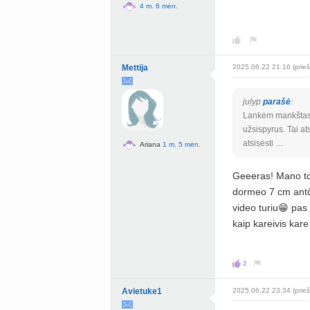
4 m. 6 mėn.
Mettija
2025.06.22 21:16 (prieš
julyp
parašė
:
Lankėm mankštas s
užsispyrus. Tai at
atsisėsti …
Ariana
1 m. 5 mėn.
Geeeras! Mano to
dormeo 7 cm antči
video turiu😁 pas
kaip kareivis kare
2
Avietuke1
2025.06.22 23:34 (prieš