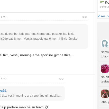
Ko
sukurt
Visos n
Anuž
 1 m.)
atnauji
Valdo
u dukra, bet kaip pati kineziterapeute pasake, jau tokia
sukurt
sisėdo pati 8 men. Verstis pradėjo gal 6 men. Ir išvis išmoko
Graži
atnauji
Neatro
l tiktų vesti į meninę arba sportinę gimnastiką..
tokio 
Crino
atnauji
Persp
Na ši
 1 m.)
sukurt
testa
rašė
:
l tiktų vesti į meninę arba sportinę gimnastiką..
sukurt
labai 
S
i taip padarė man baisu buvo 😃