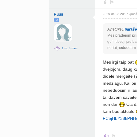
Ruuu
2025.06.23 20:35 (prieš
Avietuke1
parašė
Mes pradėjom prim
gulint,bet ji jau
noriai,neduodam
1 m. 6 mėn.
Mes irgi taip pat
dvejojom, daug ku
didele mergaite (7
medziagu. Kai pir
nebeduosim ir lau
tai davem savaite 
nori dar
Cia da
kam bus aktualu
FC5jHbY38kPNH/
1