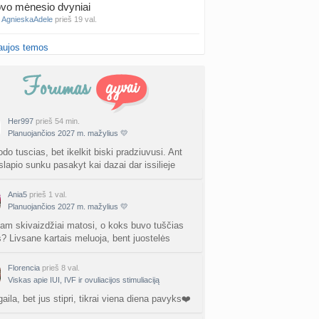
vo mėnesio dvyniai
a
AgnieskaAdele
prieš 19 val.
aujos temos
is Jonas
nta
linikea223
prieš 21 val.
rfo mokyklos
a
babarikė
prieš 1 d.
Her997
prieš 54 min.
Planuojančios 2027 m. mažylius 💛
ausi, rečiausi berniukų vardai :)
nta
Nerea
prieš 1 d.
do tuscias, bet ikelkit biski pradziuvusi. Ant
slapio sunku pasakyt kai dazai dar issilieje
ne gelio (progesterono) naudojimas
nta
Agne.baronaite
prieš 1 d.
Ania5
prieš 1 val.
Planuojančios 2027 m. mažylius 💛
ėjimas dėl pardavėjo „Mantvis“
tam skivaizdžiai matosi, o koks buvo tuščias
a
Soliaris73
prieš 1 d.
s? Livsane kartais meluoja, bent juostelės
Kaip renkatės vaikų vardus: reikšmė, skambesys ar šeimos tradicija? (4)
Florencia
prieš 8 val.
a
TD asistentė
Viskas apie IUI, IVF ir ovuliacijos stimuliaciją
prieš 1 d.
gaila, bet jus stipri, tikrai viena diena pavyks❤️
kydliaukės hipotirozė ir nėštumas (+3)