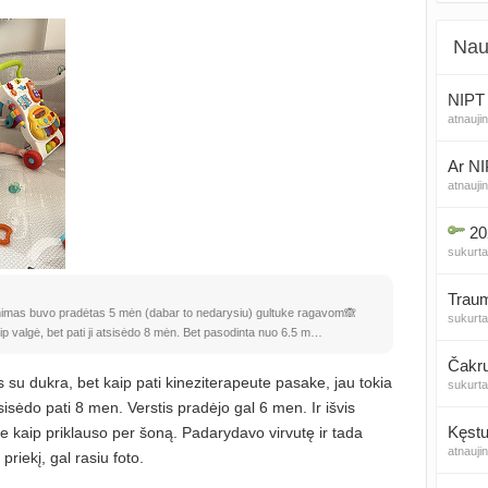
Nau
NIPT 
atnauji
Ar NI
atnauji
20
sukurt
Traum
inimas buvo pradėtas 5 mėn (dabar to nedarysiu) gultuke ragavom🙈
sukurt
ip valgė, bet pati ji atsisėdo 8 mėn. Bet pasodinta nuo 6.5 m…
Čakr
u dukra, bet kaip pati kineziterapeute pasake, jau tokia
sukurt
sisėdo pati 8 men. Verstis pradėjo gal 6 men. Ir išvis
Kęstu
ne kaip priklauso per šoną. Padarydavo virvutę ir tada
atnauji
priekį, gal rasiu foto.