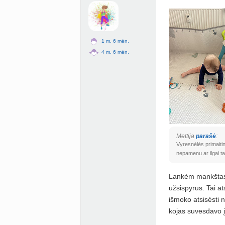
1 m. 6 mėn.
4 m. 6 mėn.
Mettija
parašė
:
Vyresnėlės primait
nepamenu ar ilgai ta
Lankėm mankštas s
užsispyrus. Tai at
išmoko atsisėsti 
kojas suvesdavo į 