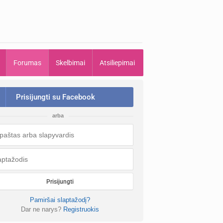
Forumas
Skelbimai
Atsiliepimai
Prisijungti su Facebook
arba
Prisijungti
Pamiršai slaptažodį?
Dar ne narys?
Registruokis