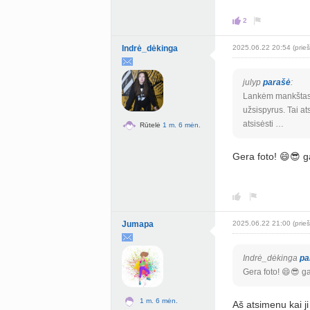
2
Indrė_dėkinga
2025.06.22 20:54 (prieš
julyp
parašė
:
Lankėm mankštas s
užsispyrus. Tai at
atsisėsti …
Rūtelė
1 m. 6 mėn.
Gera foto! 😄😎 ga
Jumapa
2025.06.22 21:00 (prieš
Indrė_dėkinga
pa
Gera foto! 😄😎 ga
1 m. 6 mėn.
Aš atsimenu kai j