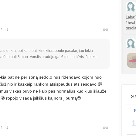
atnauji
Gijim
Laba:)
atnauji
15val
tusci
 1 m.)
Ž
atnauji
u dukra, bet kaip pati kineziterapeute pasake, jau tokia
sisėdo pati 8 men. Verstis pradėjo gal 6 men. Ir išvis išmoko
sukurt
Da
😂 per
atnauji
kia pat ne per šoną sėdo,o nusiridendavo kojom nuo
broku
užinio ir kažkaip rankom atsispaudus atsisėsdavo 🤯
lytin
 mus viskas buvo ne kaip pas normalius kūdikius šliaužė
sukurt
Sa
 🫢 ropojo visada įsikišus ką nors į burną😃
T
T
atnauji
1
vaiko
 1 m.)
sukurt