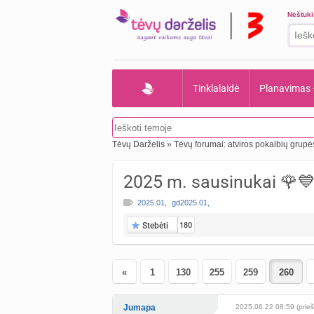
Nėštuk
Tinklalaidė
Planavimas
Tėvų Darželis
»
Tėvų forumai: atviros pokalbių grupė
2025 m. sausinukai 🌹
2025.01
,
gd2025.01
,
Stebėti
180
«
1
130
255
259
Jumapa
2025.06.22 08:59 (prieš