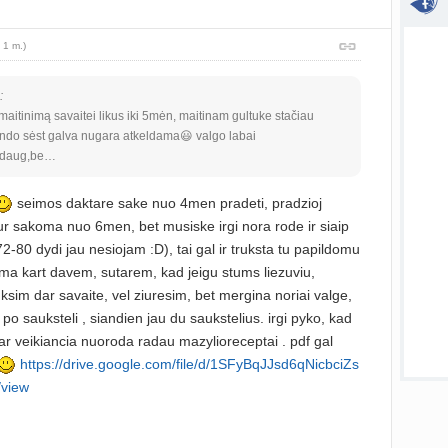
atnauji
 1 m.)
P
atnauji
:
aitinimą savaitei likus iki 5mėn, maitinam gultuke stačiau
Visos
 bando sėst galva nugara atkeldama😃 valgo labai
 daug,be…
seimos daktare sake nuo 4men pradeti, pradzioj
r sakoma nuo 6men, bet musiske irgi nora rode ir siaip
2-80 dydi jau nesiojam :D), tai gal ir truksta tu papildomu
ma kart davem, sutarem, kad jeigu stums liezuviu,
ksim dar savaite, vel ziuresim, bet mergina noriai valge,
po sauksteli , siandien jau du saukstelius. irgi pyko, kad
r veikiancia nuoroda radau mazylioreceptai . pdf gal
https://drive.google.com/file/d/1SFyBqJJsd6qNicbciZs
view