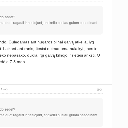
ndo sedet?
ma duot ragauti ir nesiojant, ant keliu pusiau gulom pasodinant
ando. Gulėdamas ant nugaros pilnai galvą atkelia, lyg
 Laikant ant rankų tiesiai neįmanoma nulaikyti, nes ir
ieko nepasako, dukra irgi galvą kilnojo ir rietėsi anksti. O
sėdėjo 7-8 men.
 1 m.)
ndo sedet?
ma duot ragauti ir nesiojant, ant keliu pusiau gulom pasodinant