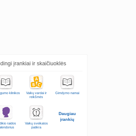
ingi įrankiai ir skaičiuoklės
ngumo klinikos
Vaikų vardai ir
Gimdymo namai
reikšmės
Daugiau
įrankių
ikio raidos
Vaikų sveikatos
alendorius
patikra