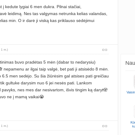
 į kedute lygiai 6 men dukra. Pilnai stačiai,
avė leidimą. Nes tas valgymas netrunka kelias valandas,
elias min. O ir darė ji viską kas priklauso sėdėjimui
 1 m.)
itinimas buvo pradėtas 5 mėn (dabar to nedarysiu)
Naud
 nepamenu ar ilgai taip valgė, bet pati ji atsisėdo 8 mėn.
 6.5 men sedėjo. Su šia žiūrėsim gal atsises pati greičiau
 tik gultuke darysim nuo 6 jei nesės pati. Lankom
l pavyks, nes mes dar nesivartom, išvis tingim ką daryt🫣
Vaisi
buvo ne į mamą vaikai😭
Kūd
 1 m.)
k