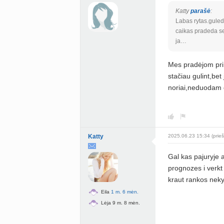
Katty
parašė
:
Labas rytas.guleda
caikas pradeda sed
ja…
Mes pradėjom prim
stačiau gulint,be
noriai,neduodam 
Katty
2025.06.23 15:34 (prieš
Gal kas pajuryje ar
prognozes i verkt 
kraut rankos nekyl
Eila
1 m. 6 mėn.
Lėja 9 m. 8 mėn.