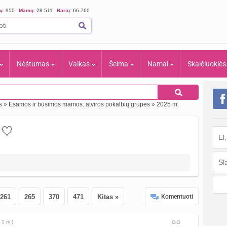
ių:
950
Mamų:
28.511
Narių:
66.760
Nėštumas
Vaikas
Šeima
Namai
Skaičiuoklės
s
»
Esamos ir būsimos mamos: atviros pokalbių grupės
»
2025 m.
🤍
261
265
370
471
Kitas »
Komentuoti
 1 m.)