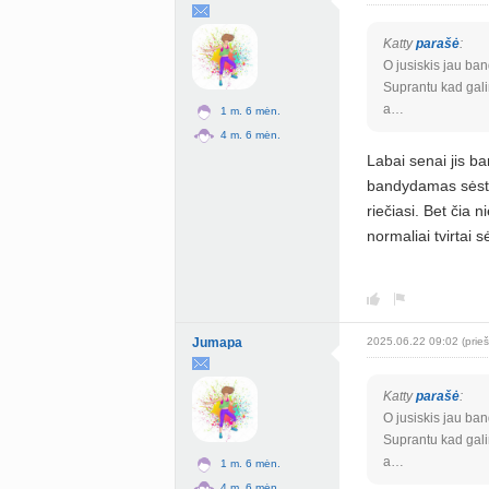
Katty
parašė
:
O jusiskis jau ba
Suprantu kad gali
a…
1 m. 6 mėn.
4 m. 6 mėn.
Labai senai jis b
bandydamas sėsti.
riečiasi. Bet čia n
normaliai tvirtai 
Jumapa
2025.06.22 09:02 (prieš
Katty
parašė
:
O jusiskis jau ba
Suprantu kad gali
a…
1 m. 6 mėn.
4 m. 6 mėn.