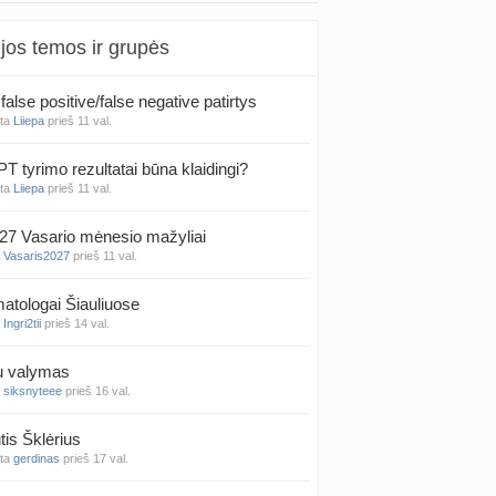
jos temos ir grupės
false positive/false negative patirtys
nta
Liiepa
prieš 11 val.
PT tyrimo rezultatai būna klaidingi?
nta
Liiepa
prieš 11 val.
27 Vasario mėnesio mažyliai
a
Vasaris2027
prieš 11 val.
atologai Šiauliuose
a
Ingri2tii
prieš 14 val.
u valymas
a
siksnyteee
prieš 16 val.
tis Šklėrius
nta
gerdinas
prieš 17 val.