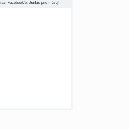
Kokia reali tikimybė pastoti mėnesinių metu? (+2)
rasi Facebook‘e. Junkis prie mūsų!
nta
as40
prieš 5 d.
irmieji nėštumo požymiai (+2)
nta
Žanetaj
prieš 5 d.
 temos (8000+)