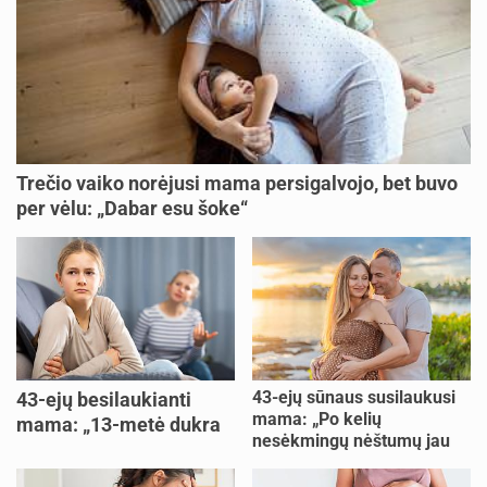
Trečio vaiko norėjusi mama persigalvojo, bet buvo
per vėlu: „Dabar esu šoke“
43-ejų sūnaus susilaukusi
43-ejų besilaukianti
mama: „Po kelių
mama: „13-metė dukra
nesėkmingų nėštumų jau
pasakė, kad ją išdaviau“
buvome praradę viltį“