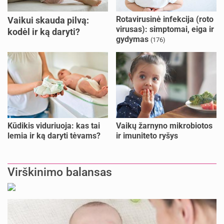
Rotavirusinė infekcija (roto
Vaikui skauda pilvą:
virusas): simptomai, eiga ir
kodėl ir ką daryti?
gydymas
(176)
Kūdikis viduriuoja: kas tai
Vaikų žarnyno mikrobiotos
lemia ir ką daryti tėvams?
ir imuniteto ryšys
Virškinimo balansas