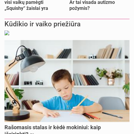
visi vaikų pamėgti
Ar tai visada autizmo
„Squishy“ žaislai yra
požymis?
saugūs
Kūdikio ir vaiko priežiūra
Rašomasis stalas ir kėdė mokiniui: kaip