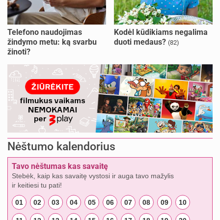
Telefono naudojimas
Kodėl kūdikiams negalima
žindymo metu: ką svarbu
duoti medaus?
(82)
žinoti?
Nėštumo kalendorius
Tavo nėštumas kas savaitę
Stebėk, kaip kas savaitę vystosi ir auga tavo mažylis
ir keitiesi tu pati!
01
02
03
04
05
06
07
08
09
10