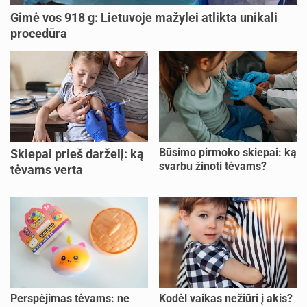
Gimė vos 918 g: Lietuvoje mažylei atlikta unikali
procedūra
Būsimo pirmoko skiepai: ką
Skiepai prieš darželį: ką
svarbu žinoti tėvams?
tėvams verta
pasitikrinti?
Perspėjimas tėvams: ne
Kodėl vaikas nežiūri į akis?