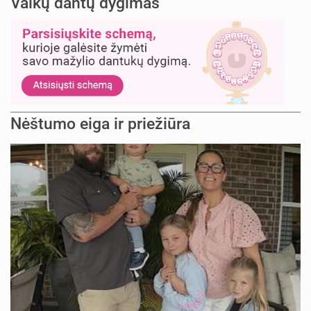
Vaikų dantų dygimas
Nėštumo eiga ir priežiūra