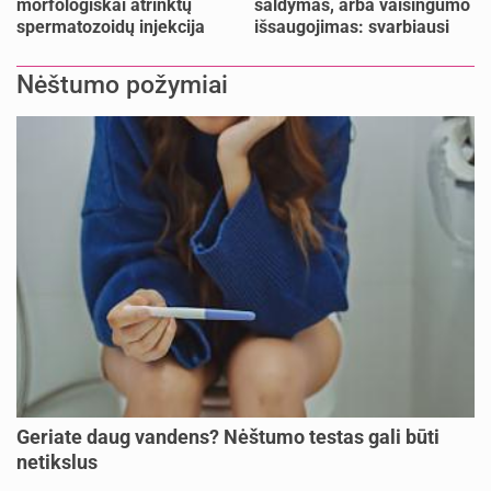
morfologiškai atrinktų
šaldymas, arba vaisingumo
spermatozoidų injekcija
išsaugojimas: svarbiausi
(IMSI)
faktai
Nėštumo požymiai
Geriate daug vandens? Nėštumo testas gali būti
netikslus