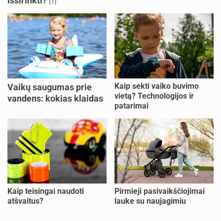
išsirinkti?
(1)
Kaip sekti vaiko buvimo
Vaikų saugumas prie
vietą? Technologijos ir
vandens: kokias klaidas
patarimai
dažniausiai daro tėvai?
Kaip teisingai naudoti
Pirmieji pasivaikščiojimai
atšvaitus?
lauke su naujagimiu