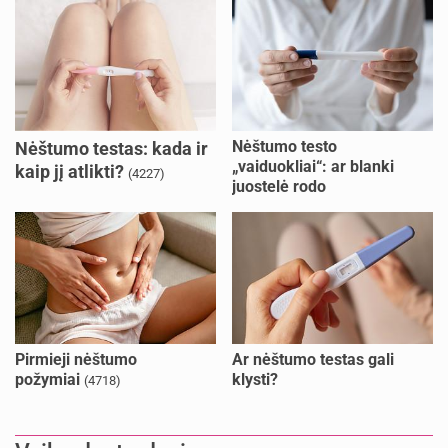
Nėštumo testo
Nėštumo testas: kada ir
„vaiduokliai“: ar blanki
kaip jį atlikti?
(4227)
juostelė rodo
nėštumą?
(1654)
Pirmieji nėštumo
Ar nėštumo testas gali
požymiai
klysti?
(4718)