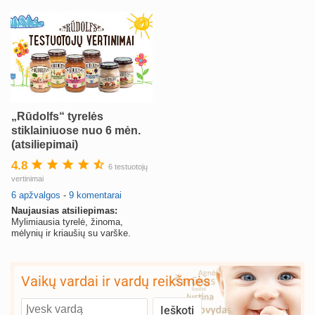
mūsų
„Rūdolfs“ tyrelės
stiklainiuose nuo 6 mėn.
(atsiliepimai)
4.8
6 testuotojų
vertinimai
6 apžvalgos
-
9 komentarai
Naujausias atsiliepimas:
Mylimiausia tyrelė, žinoma,
mėlynių ir kriaušių su varške.
Vaikų vardai ir vardų reikšmės