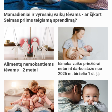
Mamadieniai ir vyresnių vaikų tėvams - ar šįkart
Seimas priims teigiamą sprendimą?
Išmoka vaiko priežiūrai
Alimentų nemokantiems
neturint darbo stažo nuo
tėvams - 2 metai
2026 m. birželio 1 d.
(3)
kalėjimo