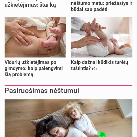
nėštumo metu: priežastys ir
užkietėjimas: štai ką
būdai sau padėti
daryti
Vidurių užkietėjimas po
Kaip dažnai kūdikis turėtų
gimdymo: kaip palengvinti
tuštintis?
(9)
šią problemą
Pasiruošimas nėštumui