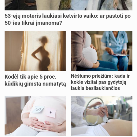
53-ejų moteris laukiasi ketvirto vaiko: ar pastoti po
50-ies tikrai įmanoma?
Nėštumo priežiūra: kada ir
Kodėl tik apie 5 proc.
kokie vizitai pas gydytoją
kūdikių gimsta numatytą
laukia besilaukiančios
dieną?
moters?