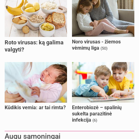
Noro virusas - žiemos
Roto virusas: ką galima
vėmimų liga
(50)
valgyti?
Kūdikis vemia: ar tai rimta?
Enterobiozė – spalinių
sukelta parazitinė
infekcija
(6)
Augu sąmoningai