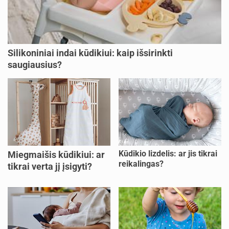
Silikoniniai indai kūdikiui: kaip išsirinkti
saugiausius?
Kūdikio lizdelis: ar jis tikrai
Miegmaišis kūdikiui: ar
reikalingas?
tikrai verta jį įsigyti?