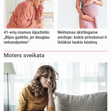
41-erių mamos išpažintis:
Nėštumas skirtingame
„Bijau gailėtis, jei daugiau
amžiuje: kokie privalumai ir
nebandysime“
iššūkiai laukia būsimų
mamų?
Moters sveikata