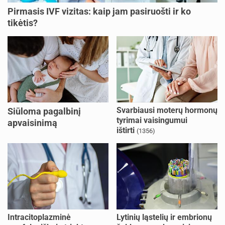
Pirmasis IVF vizitas: kaip jam pasiruošti ir ko
tikėtis?
Svarbiausi moterų hormonų
Siūloma pagalbinį
tyrimai vaisingumui
apvaisinimą
ištirti
(1356)
kompensuoti ir
nesusituokusiems, ir
vienišoms moterims
(10)
Intracitoplazminė
Lytinių ląstelių ir embrionų