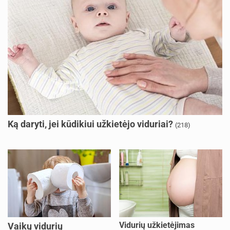
Ką daryti, jei kūdikiui užkietėjo viduriai?
(218)
Vidurių užkietėjimas
Vaikų vidurių