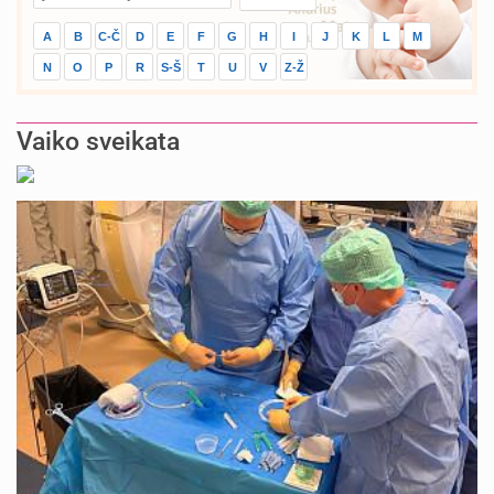
A
B
C-Č
D
E
F
G
H
I
J
K
L
M
N
O
P
R
S-Š
T
U
V
Z-Ž
Vaiko sveikata