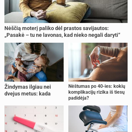
Nėščią moterį paliko dėl prastos savijautos:
„Pasakė – tu ne lavonas, kad nieko negali daryti“
Nėštumas po 40-ies: kokių
Žindymas ilgiau nei
komplikacijų rizika iš tiesų
dvejus metus: kada
padidėja?
verta tęsti, o kada metas
nujunkyti?