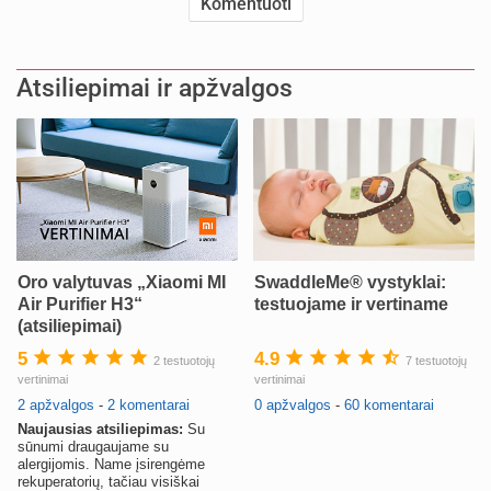
Atsiliepimai ir apžvalgos
Oro valytuvas „Xiaomi MI
SwaddleMe® vystyklai:
Air Purifier H3“
testuojame ir vertiname
(atsiliepimai)
5
4.9
2 testuotojų
7 testuotojų
vertinimai
vertinimai
2 apžvalgos
-
2 komentarai
0 apžvalgos
-
60 komentarai
Naujausias atsiliepimas:
Su
sūnumi draugaujame su
alergijomis. Name įsirengėme
rekuperatorių, tačiau visiškai