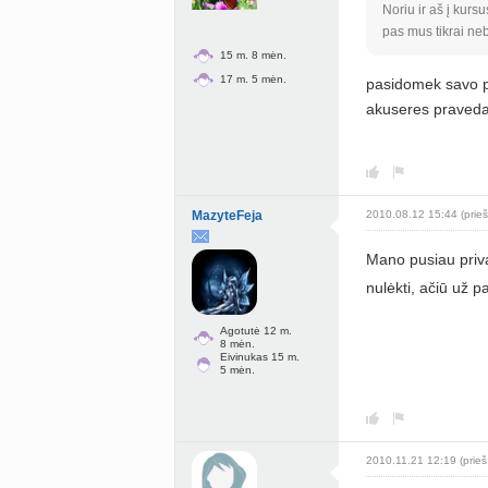
Noriu ir aš į kurs
pas mus tikrai ne
15 m. 8 mėn.
17 m. 5 mėn.
pasidomek savo po
akuseres praveda 
MazyteFeja
2010.08.12 15:44 (prieš
Mano pusiau privat
nulėkti, ačiū už 
Agotutė 12 m.
8 mėn.
Eivinukas 15 m.
5 mėn.
2010.11.21 12:19 (prieš