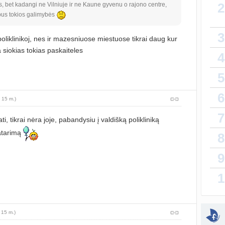
2
us, bet kadangi ne Vilniuje ir ne Kaune gyvenu o rajono centre,
bus tokios galimybės
sukurt
3
liklinikoj, nes ir mazesniuose miestuose tikrai daug kur
Da
siokias tokias paskaiteles
4
atnauji
5
lytin
sukurt
6
 15 m.)
T
7
atnauji
i, tikrai nėra joje, pabandysiu į valdišką polikliniką
patarimą
8
vaiko
sukurt
9
Priva
1
sukurt
sukurt
 15 m.)