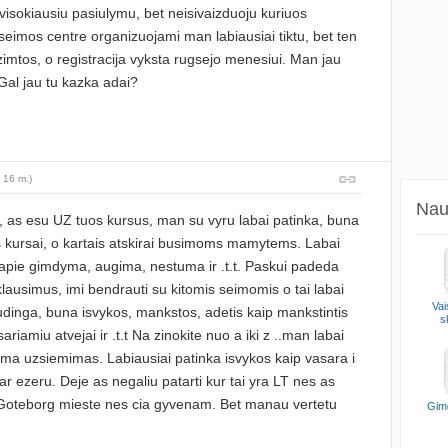
 visokiausiu pasiulymu, bet neisivaizduoju kuriuos
u seimos centre organizuojami man labiausiai tiktu, bet ten
zimtos, o registracija vyksta rugsejo menesiui. Man jau
. Gal jau tu kazka adai?
 16 m.)
Naud
 as esu UZ tuos kursus, man su vyru labai patinka, buna
ms kursai, o kartais atskirai busimoms mamytems. Labai
apie gimdyma, augima, nestuma ir .t.t. Paskui padeda
s klausimus, imi bendrauti su kitomis seimomis o tai labai
Vai
dinga, buna isvykos, mankstos, adetis kaip mankstintis
s
ariamiu atvejai ir .t.t Na zinokite nuo a iki z ..man labai
noma uzsiemimas. Labiausiai patinka isvykos kaip vasara i
ar ezeru. Deje as negaliu patarti kur tai yra LT nes as
 Goteborg mieste nes cia gyvenam. Bet manau vertetu
Gim