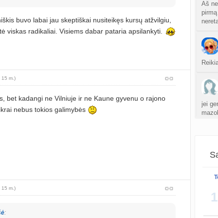
sukurt
Aš ne 
pirmą 
niškis buvo labai jau skeptiškai nusiteikęs kursų atžvilgiu,
neret
Graži
ė viskas radikaliai. Visiems dabar pataria apsilankyti.
atnauji
Crino
Reikia
atnauji
 15 m.)
Persp
sukurt
us, bet kadangi ne Vilniuje ir ne Kaune gyvenu o rajono
jei g
ikrai nebus tokios galimybės
mazok
supra
sukurt
S
atnauji
Sa
Gijim
T
atnauji
As ka
 15 m.)
1
Ž
atnauji
šė
: