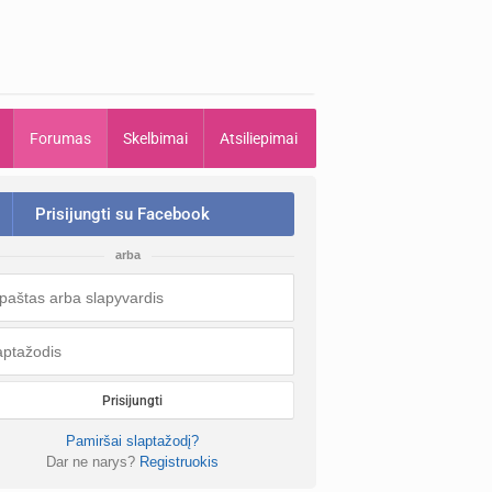
Forumas
Skelbimai
Atsiliepimai
Prisijungti su Facebook
arba
Prisijungti
Pamiršai slaptažodį?
Dar ne narys?
Registruokis