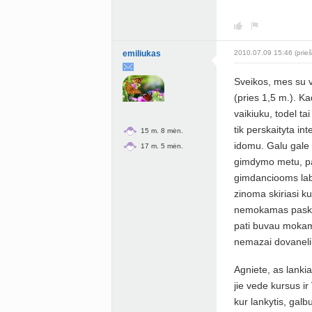
emiliukas
2010.07.09 15:46 (prieš
Sveikos, mes su 
(pries 1,5 m.). K
vaikiuku, todel t
tik perskaityta in
15 m. 8 mėn.
idomu. Galu gale 
17 m. 5 mėn.
gimdymo metu, pa
gimdanciooms lab
zinoma skiriasi ku
nemokamas paskait
pati buvau mokamu
nemazai dovanel
Agniete, as lanki
jie vede kursus ir
kur lankytis, galb