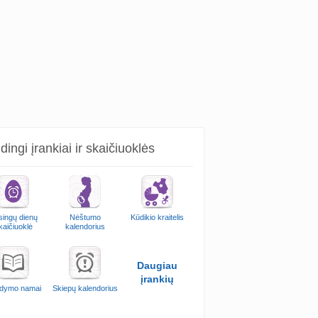
ingi įrankiai ir skaičiuoklės
singų dienų
Nėštumo
Kūdikio kraitelis
kaičiuoklė
kalendorius
Daugiau
įrankių
dymo namai
Skiepų kalendorius