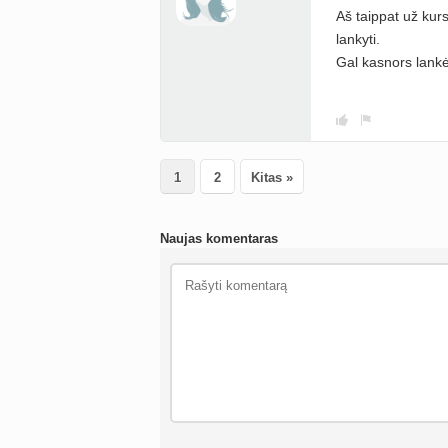
Aš taippat už kur
lankyti.
Gal kasnors lankė
1
2
Kitas »
Naujas komentaras