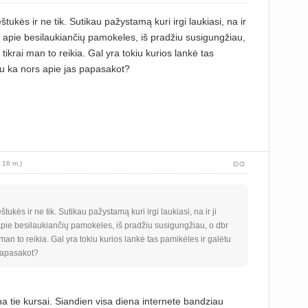
tukės ir ne tik. Sutikau pažystamą kuri irgi laukiasi, na ir
t apie besilaukiančių pamokeles, iš pradžiu susigungžiau,
 tikrai man to reikia. Gal yra tokiu kurios lankė tas
tu ka nors apie jas papasakot?
 16 m.)
ukės ir ne tik. Sutikau pažystamą kuri irgi laukiasi, na ir ji
pie besilaukiančių pamokeles, iš pradžiu susigungžiau, o dbr
 man to reikia. Gal yra tokiu kurios lankė tas pamikėles ir galėtu
papasakot?
a tie kursai. Siandien visa diena internete bandziau