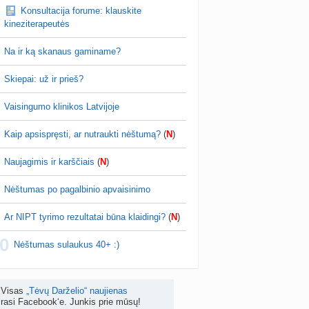
Konsultacija forume: klauskite
Koks vienas kasdienis šeimos įprotis labiausiai pasiteisino? (2)
kineziterapeutės
a
TD asistentė
prieš 4 d.
Na ir ką skanaus gaminame?
žniausi klausimai apie cezario pjūvį (+2)
nta
Veronika99
prieš 5 d.
Skiepai: už ir prieš?
is brendimas (3)
Vaisingumo klinikos Latvijoje
a
danguolyte
prieš 5 d.
Kaip apsispręsti, ar nutraukti nėštumą?
(
N
)
D testuotojos! (bendra tema)
nta
Karlitele
prieš 5 d.
Naujagimis ir karščiais
(
N
)
 drabuziai (2)
Nėštumas po pagalbinio apvaisinimo
a
danguolyte
prieš 5 d.
Ar NIPT tyrimo rezultatai būna klaidingi?
(
N
)
tumo ribos (11)
0
a
danguolyte
prieš 5 d.
Nėštumas sulaukus 40+ :)
Gelis „Anaftin® Baby“ dygstant dantukams (atsiliepimai) (4)
a
Spindulėlė1
prieš 5 d.
Visas
„Tėvų Darželio“ naujienas
rasi Facebook‘e. Junkis prie mūsų!