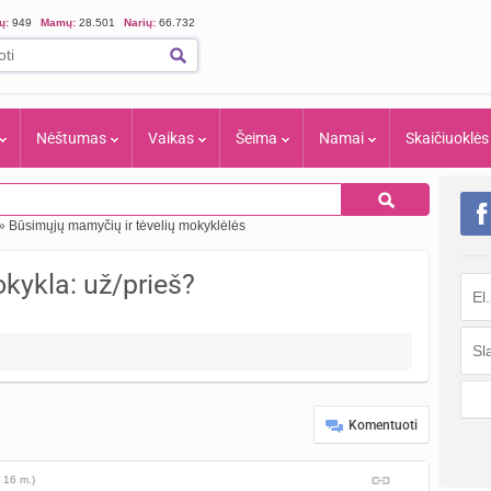
ių:
949
Mamų:
28.501
Narių:
66.732
Nėštumas
Vaikas
Šeima
Namai
Skaičiuoklės
»
Būsimųjų mamyčių ir tėvelių mokyklėlės
kykla: už/prieš?
Komentuoti
 16 m.)