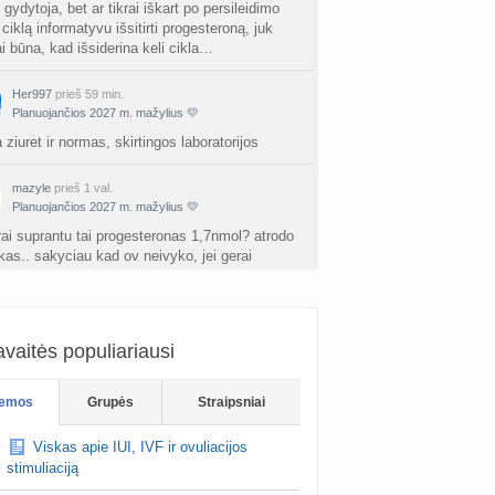
a
gydytoja, bet ar tikrai iškart po persileidimo
babarikė
prieš 3 d.
ciklą informatyvu išsitirti progesteroną, juk
ai būna, kad išsiderina keli cikla…
ausi, rečiausi berniukų vardai :)
nta
Nerea
prieš 3 d.
Her997
prieš 59 min.
Planuojančios 2027 m. mažylius 💛
ne gelio (progesterono) naudojimas
 ziuret ir normas, skirtingos laboratorijos
nta
Agne.baronaite
prieš 3 d.
ėjimas dėl pardavėjo „Mantvis“
mazyle
prieš 1 val.
Planuojančios 2027 m. mažylius 💛
a
Soliaris73
prieš 3 d.
erai suprantu tai progesteronas 1,7nmol? atrodo
as.. sakyciau kad ov neivyko, jei gerai
Kaip renkatės vaikų vardus: reikšmė, skambesys ar šeimos tradicija? (4)
tau rodmenis
a
TD asistentė
prieš 3 d.
kydliaukės hipotirozė ir nėštumas (+3)
P@ndulė
prieš 1 val.
Planuojančios 2027 m. mažylius 💛
nta
Šviesa777
prieš 3 d.
vaitės populiariausi
as po hemorojaus operacijos
emos
Grupės
Straipsniai
nta
Rasa Gal
prieš 4 d.
ip dariausi 21 cd tai buvo 47,19 .
Viskas apie IUI, IVF ir ovuliacijos
PV (žmogaus papilomos virusas) (+3)
stimuliaciją
nta
Svaja1234
prieš 4 d.