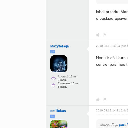
labai pritariu. Ma
o paskiau apsivert
MazyteFeja
2010.08.12 14:04 (prieš
Noriu ir aš į kurs
centre, pas mus t
Agotutė 12 m.
8 mėn.
Eivinukas 15 m.
5 mėn.
emiliukas
2010.08.12 14:21 (prieš
MazyteFeja
para