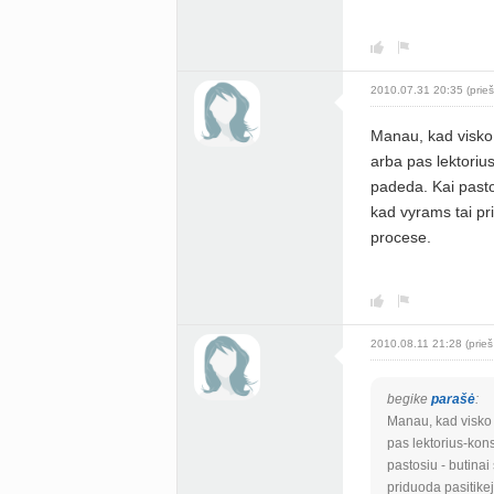
2010.07.31 20:35 (prieš
Manau, kad visko 
arba pas lektorius
padeda. Kai pasto
kad vyrams tai pr
procese.
2010.08.11 21:28 (prieš
begike
parašė
:
Manau, kad visko 
pas lektorius-kons
pastosiu - butina
priduoda pasitike