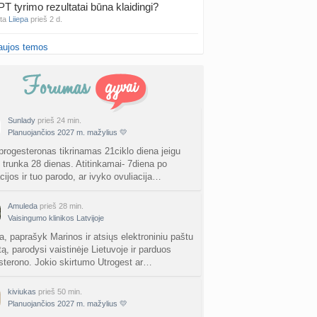
PT tyrimo rezultatai būna klaidingi?
nta
Liiepa
prieš 2 d.
aujos temos
27 Vasario mėnesio mažyliai
a
Vasaris2027
prieš 2 d.
atologai Šiauliuose (2)
a
Ingri2tii
prieš 2 d.
Sunlady
prieš 24 min.
Planuojančios 2027 m. mažylius 💛
u valymas
a
siksnyteee
prieš 2 d.
 progesteronas tikrinamas 21ciklo diena jeigu
s trunka 28 dienas. Atitinkamai- 7diena po
cijos ir tuo parodo, ar ivyko ovuliacija…
tis Šklėrius
nta
gerdinas
prieš 2 d.
Amuleda
prieš 28 min.
Vaisingumo klinikos Latvijoje
vo mėnesio dvyniai
a
AgnieskaAdele
prieš 2 d.
a, paprašyk Marinos ir atsiųs elektroniniu paštu
ą, parodysi vaistinėje Lietuvoje ir parduos
sterono. Jokio skirtumo Utrogest ar…
is Jonas
nta
linikea223
prieš 2 d.
kiviukas
prieš 50 min.
Planuojančios 2027 m. mažylius 💛
rfo mokyklos