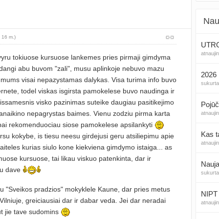
Nau
 16 m.)
UTROG
atnauji
vyru tokiuose kursuose lankemes pries pirmaji gimdyma
adangi abu buvom "zali", musu aplinkoje nebuvo mazu
2026 
ai mums visai nepazystamas dalykas. Visa turima info buvo
sukurt
ternete, todel viskas isgirsta pamokelese buvo naudinga ir
issamesnis visko pazinimas suteike daugiau pasitikejimo
Pojūč
naikino nepagrystas baimes. Vienu zodziu pirma karta
atnauji
ai rekomenduociau siose pamokelese apsilankyti
Kas t
rsu kokybe, is tiesu neesu girdejusi geru atsiliepimu apie
atnauji
eles kurias siulo kone kiekviena gimdymo istaiga... as
ose kursuose, tai likau viskuo patenkinta, dar ir
Nauja
iu dave
sukurt
au "Sveikos pradzios" mokyklele Kaune, dar pries metus
NIPT 
 Vilniuje, greiciausiai dar ir dabar veda. Jei dar neradai
atnauji
ut jie tave sudomins