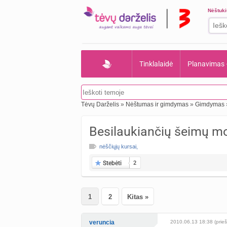
Nėštuk
Tinklalaidė
Planavimas
Tėvų Darželis
»
Nėštumas ir gimdymas
»
Gimdymas
Besilaukiančių šeimų mo
nėščiųjų kursai
,
Stebėti
2
1
2
Kitas »
veruncia
2010.06.13 18:38 (prieš