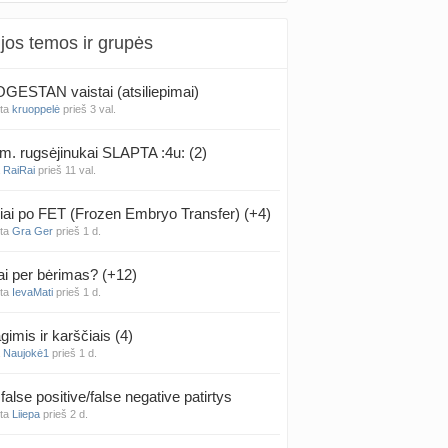
jos temos ir grupės
ESTAN vaistai (atsiliepimai)
nta
kruoppelė
prieš 3 val.
m. rugsėjinukai SLAPTA :4u: (2)
a
RaiRai
prieš 11 val.
iai po FET (Frozen Embryo Transfer) (+4)
nta
Gra Ger
prieš 1 d.
ai per bėrimas? (+12)
nta
IevaMati
prieš 1 d.
gimis ir karščiais (4)
a
Naujokė1
prieš 1 d.
false positive/false negative patirtys
nta
Liiepa
prieš 2 d.