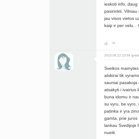
ieskoti info, daug
pasirinkti. Vilnia
jau visos vietos u
kaip ir per velu..
2010.06.22 23:59 (prieš
Sveikos mamytes,
atskirai tik vyra
sauniai pasakoja 
atsakyti i ivairiu
buna idomu ir nau
su vyru, be vyro, s
patinka ir yra zi
gamta, prie juros 
lankau Svedijoje
nueiti.