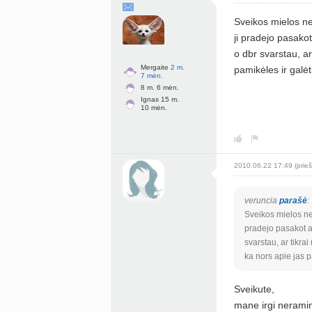
Sveikos mielos neš
ji pradejo pasako
o dbr svarstau, ar
Mergaite
2 m.
pamikėles ir galė
7 mėn.
8 m. 6 mėn.
Ignas 15 m.
10 mėn.
2010.06.22 17:49 (prieš
veruncia
parašė
:
Sveikos mielos nešt
pradejo pasakot a
svarstau, ar tikrai
ka nors apie jas 
Sveikute,
mane irgi neramin