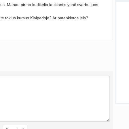
Kaip 
sus. Manau pirmo kudikėlio laukiantis ypač svarbu juos
atnauji
te tokius kursus Klaipėdoje? Ar patenkintos jeis?
atnauji
Visos