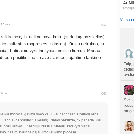
Ar NI
atnauji
Visos n
20
 16 m.)
sukurt
reikia mokytis: galima savo kailiu (sudetingesnis kelias)
Traum
-konsultantus (paprastesnis kelias). Zinios netrukdo, tik
sukurt
siu - butinai su vyru lankysiu nesciuju kursus. Manau,
iduoda pasitikejimo ir savo svarbos pajautimo laukimo
Čakr
sukurt
Taip,
cikla
ovulia
Kęstu
atnauji
 16 m.)
Ko
sukurt
Sveik
recept
proge
Anuž
reikia mokytis: galima savo kailiu (sudetingesnis kelias) arba
atnauji
ultantus (paprastesnis kelias). Zinios netrukdo, tik padeda. Kai
i su vyru lankysiu nesciuju kursus. Manau, kad vyrams tai
Valdo
jimo ir savo svarbos pajautimo laukimo procese.