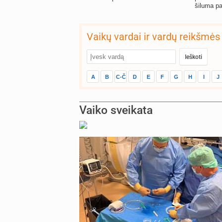
šiluma pa
Vaikų vardai ir vardų reikšmės
A
B
C-Č
D
E
F
G
H
I
J
Vaiko sveikata