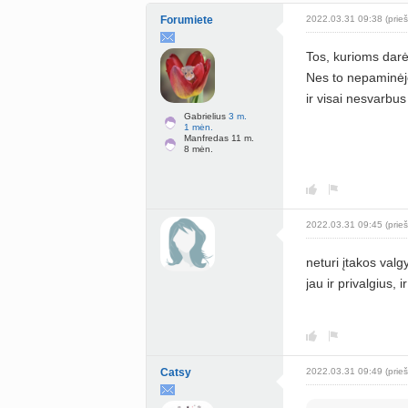
Forumiete
2022.03.31 09:38 (prieš
Tos, kurioms darė 
Nes to nepaminėjo,
ir visai nesvarbu
Gabrielius
3 m.
1 mėn.
Manfredas 11 m.
8 mėn.
2022.03.31 09:45 (prieš
neturi įtakos valg
jau ir privalgius,
Catsy
2022.03.31 09:49 (prieš