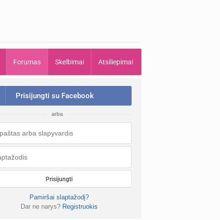
Forumas
Skelbimai
Atsiliepimai
Prisijungti su Facebook
arba
Prisijungti
Pamiršai slaptažodį?
Dar ne narys?
Registruokis