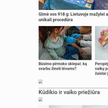
Gimė vos 918 g: Lietuvoje mažylei a
unikali procedūra
Būsimo pirmoko skiepai: ką
Perspėj
svarbu žinoti tėvams?
vaikų p
žaislai
Kūdikio ir vaiko priežiūra