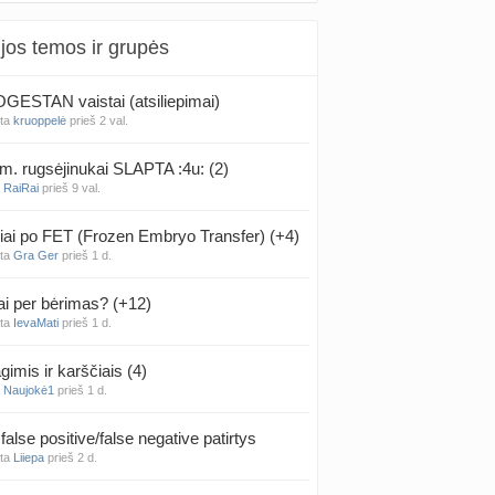
jos temos ir grupės
ESTAN vaistai (atsiliepimai)
nta
kruoppelė
prieš 2 val.
m. rugsėjinukai SLAPTA :4u: (2)
a
RaiRai
prieš 9 val.
iai po FET (Frozen Embryo Transfer) (+4)
nta
Gra Ger
prieš 1 d.
ai per bėrimas? (+12)
nta
IevaMati
prieš 1 d.
gimis ir karščiais (4)
a
Naujokė1
prieš 1 d.
false positive/false negative patirtys
nta
Liiepa
prieš 2 d.