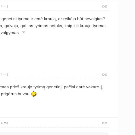
 4 m.)
genetinį tyrimą ir emė kraują, ar reikėjo būt nevalgius?
 galvoju, gal tas tyrimas netoks, kaip kiti kraujo tyrimai,
s valgymas...?
 4 m.)
ymas prieš kraujo tyrimą genetinį. pačiai darė vakare jį,
 ir prigėrus buvau
 4 m.)