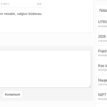
 3 mėn.)
Nau
eko nesakė, valgius būdavau.
UTROG
atnauji
2026 
sukurt
Pojūč
atnauji
Kas t
atnauji
Nauja
sukurt
NIPT 
atnauji