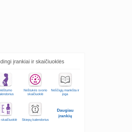
ingi įrankiai ir skaičiuoklės
Nėštumo
Nėštukės svorio
Nėščiųjų mankšta ir
alendorius
skaičiuoklė
joga
Daugiau
įrankių
 skaičiuoklė
Skiepų kalendorius