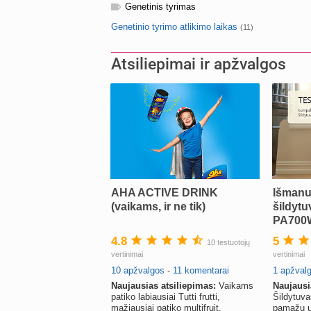
Genetinis tyrimas
Genetinio tyrimo atlikimo laikas
(11)
Atsiliepimai ir apžvalgos
AHA ACTIVE DRINK
Išmanu
(vaikams, ir ne tik)
šildytu
PA700W
4.8
5
10 testuotojų
vertinimai
vertinimai
10 apžvalgos
-
11 komentarai
1 apžval
Naujausias atsiliepimas:
Vaikams
Naujausi
patiko labiausiai Tutti frutti,
Šildytuvas
mažiausiai patiko multifruit.
pamažu u