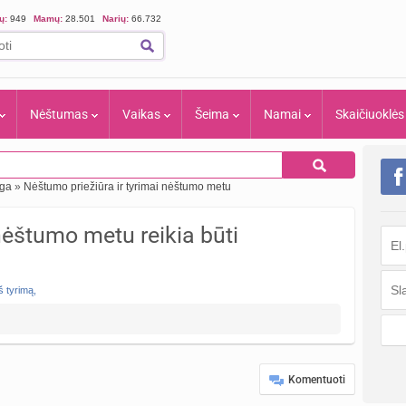
ių:
949
Mamų:
28.501
Narių:
66.732
Nėštumas
Vaikas
Šeima
Namai
Skaičiuoklės
iga
»
Nėštumo priežiūra ir tyrimai nėštumo metu
 nėštumo metu reikia būti
š tyrimą
,
Komentuoti