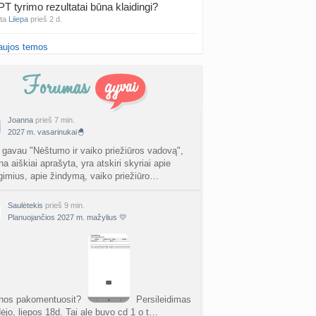
PT tyrimo rezultatai būna klaidingi?
nta
Liiepa
prieš 2 d.
aujos temos
27 Vasario mėnesio mažyliai
a
Vasaris2027
prieš 2 d.
atologai Šiauliuose (2)
a
Ingri2tii
prieš 2 d.
Joanna
prieš 7 min.
2027 m. vasarinukai🐣
u valymas
a
siksnyteee
prieš 2 d.
 gavau "Nėštumo ir vaiko priežiūros vadovą",
na aiškiai aprašyta, yra atskiri skyriai apie
gimius, apie žindymą, vaiko priežiūro…
tis Šklėrius
nta
gerdinas
prieš 2 d.
Saulėtekis
prieš 9 min.
Planuojančios 2027 m. mažylius 💛
vo mėnesio dvyniai
a
AgnieskaAdele
prieš 2 d.
is Jonas
nta
linikea223
prieš 2 d.
nos pakomentuosit?
Persileidimas
rfo mokyklos
dėjo, liepos 18d. Tai ale buvo cd 1 o t…