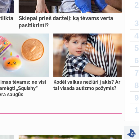
2
indiku
kokyb
sukurt
tlikta
Skiepai prieš darželį: ką tėvams verta
3
pasitikrinti?
Da
4
atnauji
5
lytin
sukurt
6
T
7
atnauji
imas tėvams: ne visi
Kodėl vaikas nežiūri į akis? Ar
8
vaiko
amėgti „Squishy“
tai visada autizmo požymis?
sukurt
 yra saugūs
9
Priva
1
sukurt
sukurt