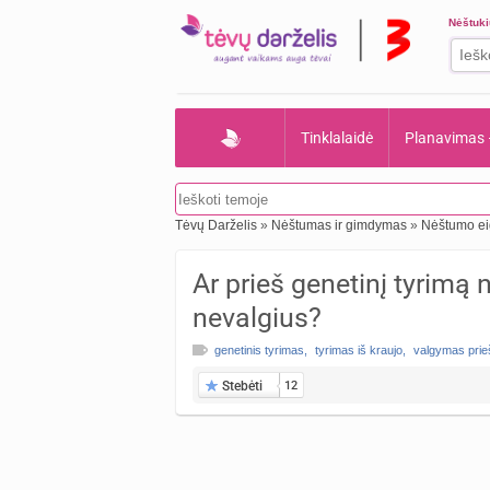
Nėštuk
Tinklalaidė
Planavimas
Tėvų Darželis
»
Nėštumas ir gimdymas
»
Nėštumo e
Ar prieš genetinį tyrimą
nevalgius?
genetinis tyrimas
,
tyrimas iš kraujo
,
valgymas prie
Stebėti
12