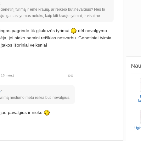
ė
:
genetinį tyrimą ir emė kraują, ar reikėjo būt nevalgius? Nes to
u, gal tas tyrimas netoks, kaip kiti kraujo tyrimai, ir visai ne…
ngas pagrinde tik gliukozės tyrimui
dėl nevalgymo
pėja, jei nieko nemini reiškias nesvarbu. Genetiniai tyimia
 įtakos išoriniai veiksniai
Naud
š 10 mėn.)
ė
:
tyrimą nėštumo metu reikia būti nevalgius.
k
jau pavalgius ir nieko
Ūgio