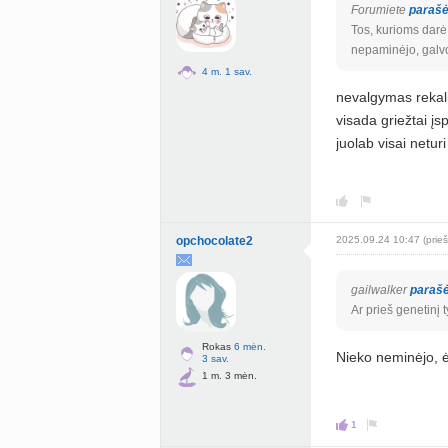
Forumiete
paraš
Tos, kurioms darė 
nepaminėjo, galvoj
4 m. 1 sav.
nevalgymas rekali
visada griežtai įs
juolab visai neturi
opchocolate2
2025.09.24 10:47 (prie
gailwalker
paraš
Ar prieš genetinį 
Rokas
6 mėn.
Nieko neminėjo, ė
3 sav.
1 m. 3 mėn.
1