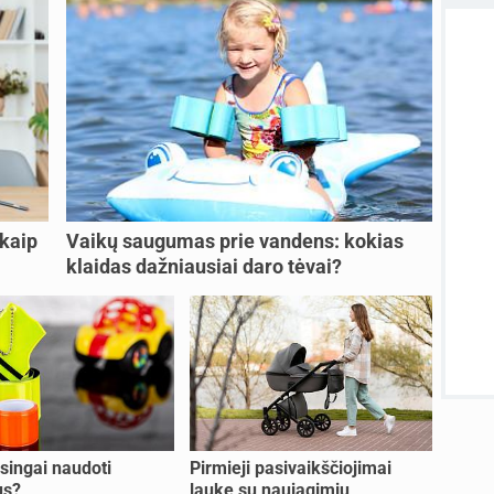
Kaip 
atnauji
atnauji
Visos
 kaip
Vaikų saugumas prie vandens: kokias
klaidas dažniausiai daro tėvai?
isingai naudoti
Pirmieji pasivaikščiojimai
us?
lauke su naujagimiu