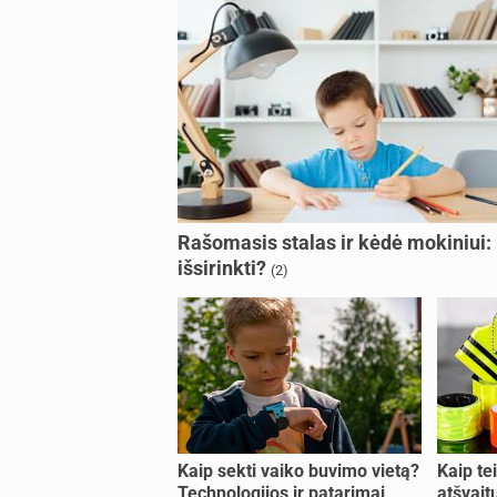
Rašomasis stalas ir kėdė mokiniui:
išsirinkti?
(2)
Kaip sekti vaiko buvimo vietą?
Kaip te
Technologijos ir patarimai
atšvait