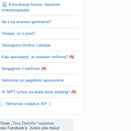
oja, kad folikulai nebus kokybiski, arba
Konsultacija forume: klauskite
Koks vienas kasdienis šeimos įprotis labiausiai pasiteisino? (2)
isku bus labai nedaug. Viskas jau labai an…
kineziterapeutės
a
TD asistentė
prieš 4 d.
Na ir ką skanaus gaminame?
žniausi klausimai apie cezario pjūvį (+2)
nta
Veronika99
prieš 5 d.
Skiepai: už ir prieš?
is brendimas (3)
Vaisingumo klinikos Latvijoje
a
danguolyte
prieš 5 d.
Kaip apsispręsti, ar nutraukti nėštumą?
(
N
)
D testuotojos! (bendra tema)
nta
Karlitele
prieš 5 d.
Naujagimis ir karščiais
(
N
)
 drabuziai (2)
Nėštumas po pagalbinio apvaisinimo
a
danguolyte
prieš 5 d.
Ar NIPT tyrimo rezultatai būna klaidingi?
(
N
)
tumo ribos (11)
0
a
danguolyte
prieš 5 d.
Nėštumas sulaukus 40+ :)
Gelis „Anaftin® Baby“ dygstant dantukams (atsiliepimai) (4)
a
Spindulėlė1
prieš 5 d.
Visas
„Tėvų Darželio“ naujienas
rasi Facebook‘e. Junkis prie mūsų!