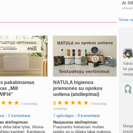
Ar NI
atnauji
Visos n
20
sukurt
Traum
sukurt
Čakr
sukurt
Vakar
tai ga
nauja
Kęstu
atnauji
s pakabinamas
NATULA higienos
vas „Mill
priemonės su opokos
Ko
IFI4“
uoliena (atsiliepimai)
sukurt
5
1 testuotojų
7 testuotojų
vertinimai
Anuž
gos
-
2 komentarai
7 apžvalgos
-
9 komentarai
atnauji
as atsiliepimas:
Naujausias atsiliepimas:
Mergi
 dirba labai tyliai, šiluma
Prausiantis kietaisiais muilais
Valdo
prasi
žliejo kambarį. Kambaryje
pojūtis po jų išlieka labai malonus.