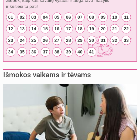
Stebėk, kaip kas savaitę vystosi ir auga tavo mažylis
ir keitiesi tu pati!
01
02
03
04
05
06
07
08
09
10
11
12
13
14
15
16
17
18
19
20
21
22
23
24
25
26
27
28
29
30
31
32
33
34
35
36
37
38
39
40
41
Išmokos vaikams ir tėvams