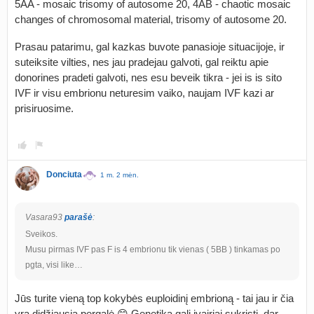
5AA - mosaic trisomy of autosome 20, 4AB - chaotic mosaic
changes of chromosomal material, trisomy of autosome 20.
Prasau patarimu, gal kazkas buvote panasioje situacijoje, ir
suteiksite vilties, nes jau pradejau galvoti, gal reiktu apie
donorines pradeti galvoti, nes esu beveik tikra - jei is is sito
IVF ir visu embrionu neturesim vaiko, naujam IVF kazi ar
prisiruosime.
Donciuta
1 m. 2 mėn.
Vasara93
parašė
:
Sveikos.
Musu pirmas IVF pas F is 4 embrionu tik vienas ( 5BB ) tinkamas po
pgta, visi like…
Jūs turite vieną top kokybės euploidinį embrioną - tai jau ir čia
yra didžiausia pergalė 😊 Genetika gali įvairiai sukristi, dar