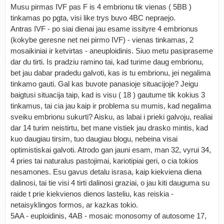
Musu pirmas IVF pas F is 4 embrionu tik vienas ( 5BB )
tinkamas po pgta, visi like trys buvo 4BC nepraejo.
Antras IVF - po siai dienai jau esame issityre 4 embrionus
(kokybe geresne net nei pirmo IVF) - vienas tinkamas, 2
mosaikiniai ir ketvirtas - aneuploidinis. Siuo metu pasipraseme
dar du tirti. Is pradziu ramino tai, kad turime daug embrionu,
bet jau dabar pradedu galvoti, kas is tu embrionu, jei negalima
tinkamo gauti. Gal kas buvote panasioje situacijoje? Jeigu
baigtusi situacija taip, kad is visu ( 18 ) gautume tik kokius 3
tinkamus, tai cia jau kaip ir problema su mumis, kad negalima
sveiku embrionu sukurti? Aisku, as labai i prieki galvoju, realiai
dar 14 turim neistirtu, bet mane vistiek jau drasko mintis, kad
kuo daugiau tirsim, tuo daugiau blogu, nebeina visai
optimistiskai galvoti. Atrodo gan jauni esam, man 32, vyrui 34,
4 pries tai naturalus pastojimai, kariotipiai geri, o cia tokios
nesamones. Esu gavus detalu israsa, kaip kiekviena diena
dalinosi, tai tie visi 4 tirti dalinosi graziai, o jau kiti dauguma su
raide t prie kiekvienos dienos lasteliu, kas reiskia -
netaisyklingos formos, ar kazkas tokio.
5AA - euploidinis, 4AB - mosaic monosomy of autosome 17,