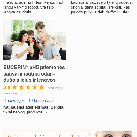
mano atradimas! Nesitikėjau, kad
Labiausiai sužavėjo tyrelių sudėtis,
langų valymo robotu yra taip
skoniai gana stipriai išreikšti, kas
lengva naudotis.
parodo puikius tiek daržovių, tiek
vaisių derinius.
®
EUCERIN
pH5 priemonės
sausai ir jautriai odai –
dušo aliejus ir lengvos
tekstūros kūno losjonas
4.9
9 testuotojų
vertinimai
9 apžvalgos
-
10 komentarai
Naujausias atsiliepimas:
Bendrai,
tikrai neblogi produktai :)