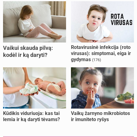
Rotavirusinė infekcija (roto
Vaikui skauda pilvą:
virusas): simptomai, eiga ir
kodėl ir ką daryti?
gydymas
(176)
Kūdikis viduriuoja: kas tai
Vaikų žarnyno mikrobiotos
lemia ir ką daryti tėvams?
ir imuniteto ryšys