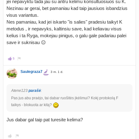
jei nepavyktu tada jau su antru kelimu konsultuosiuos su K.
Nezinau ar gerai, bet pamaniau kad taip jausiuos isbandzius
visus variantus.
Nes pamaniau, kad jei iskarto "is salies" pradesiu taikyt K
metodus , ir nepavyks, kaltinsiu save, kad keliavau visus
kelius i ta Ryga, mokejau pinigus, o galu gale padariau palei
save ir suknisau 😑
5
Saulegraza7
3 m. 1 d.
Atene123
parašė
:
Pas jus abu praėjo, tai dabar ruošitės įkėlimui? Kokį protokolą F
taikys - blokuota ar kitą?
Jus dabar gal taip pat turesite kelima?