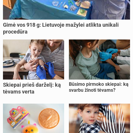
Gimė vos 918 g: Lietuvoje mažylei atlikta unikali
procedūra
Būsimo pirmoko skiepai: ką
Skiepai prieš darželį: ką
svarbu žinoti tėvams?
tėvams verta
pasitikrinti?