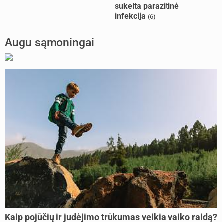
sukelta parazitinė
infekcija
(6)
Augu sąmoningai
Kaip pojūčių ir judėjimo trūkumas veikia vaiko raidą?