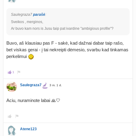
Saulegraza7
parašė
:
Sveikos , merginos,
Ar buvo kam nors is Jusu taip pat ivardine "ambigious profile"?
Buvo, aš klausiau pas F - sakė, kad dažnai dabar taip rašo,
bet viskas gerai - į tai nekreipti dėmesio, svarbu kad tinkamas
perkelimui
1
Saulegraza7
3 m. 1 d.
Aciu, nuraminote labai 🙏🤍
Atene123