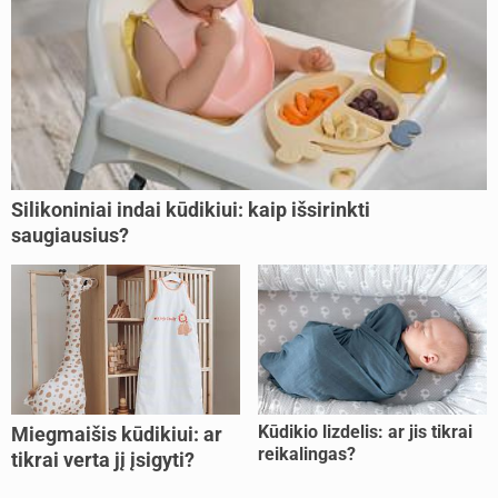
Silikoniniai indai kūdikiui: kaip išsirinkti
saugiausius?
Kūdikio lizdelis: ar jis tikrai
Miegmaišis kūdikiui: ar
reikalingas?
tikrai verta jį įsigyti?