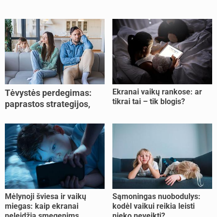
Ekranai vaikų rankose: ar
Tėvystės perdegimas:
tikrai tai – tik blogis?
paprastos strategijos,
padedančios atgauti
jėgas
Mėlynoji šviesa ir vaikų
Sąmoningas nuobodulys:
miegas: kaip ekranai
kodėl vaikui reikia leisti
neleidžia smegenims
nieko neveikti?