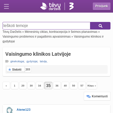
Prisijunk
Tėvų Darželis
»
Mėnesinių ciklas, kontracepcija ir šeimos planavimas
»
Vaisingumo problemos ir pagalbinis apvaisinimas
»
Vaisingumo klinikos ir
gydytojai
Vaisingumo klinikos Latvijoje
ginekologai
,
gydytojai
,
latvija
,
Stebėti
203
«
1
20
30
34
36
40
50
57
Kitas »
Komentuoti
Atene123