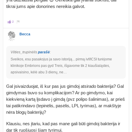
tikrai jums apie donorines nereikia galvot.
2
Becca
Vilties_trupinėlis
parašė
:
Sveikos, esu pasakojus ja savo istoriją... pirmą ivf/ICSI turėjome
klinikoje Embrions pas gyd Treis, išgavome tik 2 kiaušialąstes,
apsivaisino, kėlė abu 3 dienų, ne…
Gal įsivaizduojat, iš kur pas jus gimdoj atsirado bakterija? Gal
gimdymas buvo su komplikacijom? Ar po gimdymo, kai
kiekvieną kartą lįsdavo į gimdą (pvz polipo šalinimas), ar prieš
tai patikrindavo (tepinėlis, pasėlis, LPL tyrimas), ar makštyje
nėra blogų bakterijų?
Klausiu, nes įtariu, kad pas mane gali būti gimdoj bakterija ir
dar tik ruošiuosi šiam tyrimui.