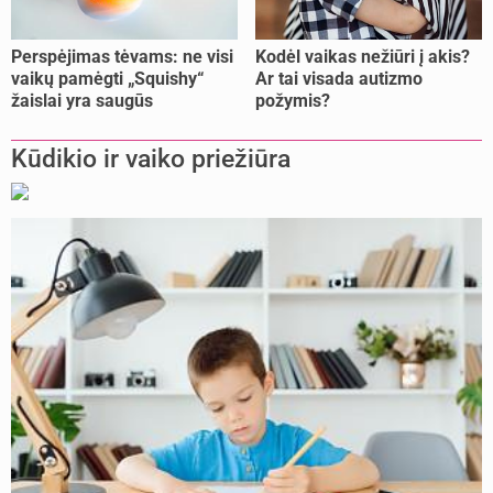
Perspėjimas tėvams: ne visi
Kodėl vaikas nežiūri į akis?
vaikų pamėgti „Squishy“
Ar tai visada autizmo
žaislai yra saugūs
požymis?
Kūdikio ir vaiko priežiūra