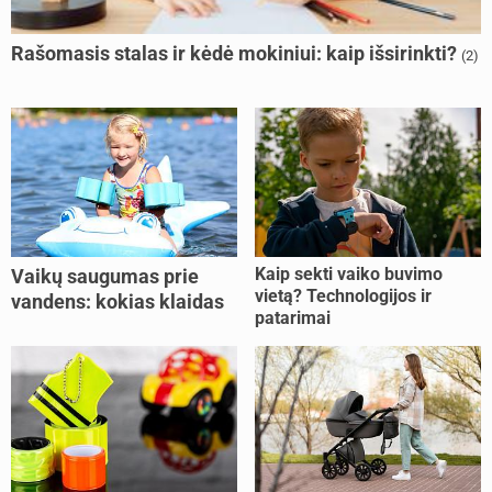
Rašomasis stalas ir kėdė mokiniui: kaip išsirinkti?
(2)
Kaip sekti vaiko buvimo
Vaikų saugumas prie
vietą? Technologijos ir
vandens: kokias klaidas
patarimai
dažniausiai daro tėvai?