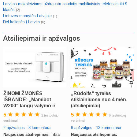
Latvijos moksleiviams uždrausta naudotis mobiliaisiais telefonais iki 9
klasės
(2)
Lietuvės mamytės Latvijoje
(1)
Dėl kelionės į Latvija
(6)
Atsiliepimai ir apžvalgos
ŽINOMI ŽMONĖS
„Rūdolfs“ tyrelės
IŠBANDĖ: „Mamibot
stiklainiuose nuo 4 mėn.
W200“ langų valymo ir
(atsiliepimai)
siurbimo robotas
5
5
2 testuotojų
6 testuotojų
vertinimai
vertinimai
2 apžvalgos
-
3 komentarai
6 apžvalgos
-
13 komentarai
Naujausias atsiliepimas:
Tikrai
Naujausias atsiliepimas: