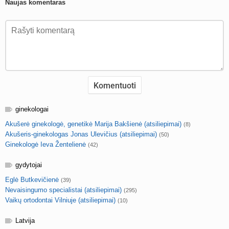
Naujas komentaras
ginekologai
Akušerė ginekologė, genetikė Marija Bakšienė (atsiliepimai)
(8)
Akušeris-ginekologas Jonas Ulevičius (atsiliepimai)
(50)
Ginekologė Ieva Žentelienė
(42)
gydytojai
Eglė Butkevičienė
(39)
Nevaisingumo specialistai (atsiliepimai)
(295)
Vaikų ortodontai Vilniuje (atsiliepimai)
(10)
Latvija