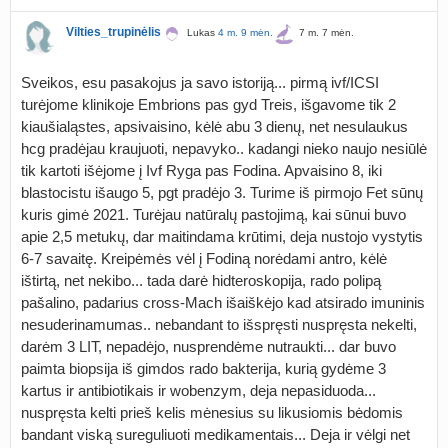
Vilties_trupinėlis
Lukas
4 m. 9 mėn.
7 m. 7 mėn.
Sveikos, esu pasakojus ja savo istoriją... pirmą ivf/ICSI
turėjome klinikoje Embrions pas gyd Treis, išgavome tik 2
kiaušialąstes, apsivaisino, kėlė abu 3 dienų, net nesulaukus
hcg pradėjau kraujuoti, nepavyko.. kadangi nieko naujo nesiūlė
tik kartoti išėjome į Ivf Ryga pas Fodina. Apvaisino 8, iki
blastocistu išaugo 5, pgt pradėjo 3. Turime iš pirmojo Fet sūnų
kuris gimė 2021. Turėjau natūralų pastojimą, kai sūnui buvo
apie 2,5 metukų, dar maitindama krūtimi, deja nustojo vystytis
6-7 savaitę. Kreipėmės vėl į Fodiną norėdami antro, kėlė
ištirtą, net nekibo... tada darė hidteroskopija, rado polipą
pašalino, padarius cross-Mach išaiškėjo kad atsirado imuninis
nesuderinamumas.. nebandant to išspręsti nuspręsta nekelti,
darėm 3 LIT, nepadėjo, nusprendėme nutraukti... dar buvo
paimta biopsija iš gimdos rado bakterija, kurią gydėme 3
kartus ir antibiotikais ir wobenzym, deja nepasiduoda...
nuspręsta kelti prieš kelis mėnesius su likusiomis bėdomis
bandant viską sureguliuoti medikamentais... Deja ir vėlgi net