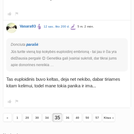
Vasara93
12 sav., liko 200 d.
5 m. 2 mėn.
Donciuta
parašė
:
Jūs turite vieną top kokybės euploidinį embrioną - tai jau ir čia yra
didžiausia pergalė 😊 Genetika gali įvairiai sukristi, dar tikrai jums
apie donorines nereikia …
Tas euploidinis buvo keltas, deja net nekibo, dabar tiriames
kitam kelimui, todel mane tokia panika ir ima...
«
1
20
30
34
36
40
50
57
Kitas »