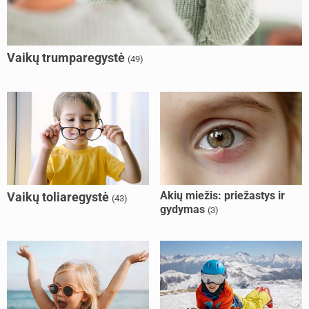
Vaikų trumparegystė
(49)
Akių miežis: priežastys ir
Vaikų toliaregystė
(43)
gydymas
(3)