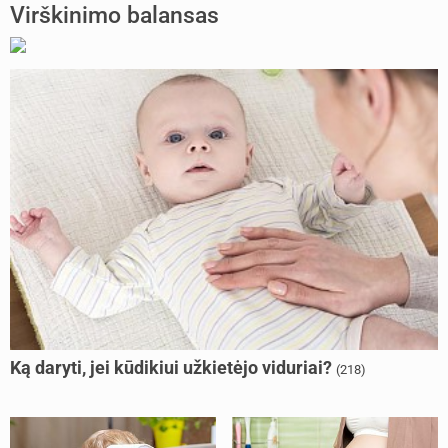
Virškinimo balansas
Ką daryti, jei kūdikiui užkietėjo viduriai?
(218)