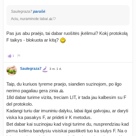
Saulegraza7
parašė
:
Aciu, nuraminote labai 🙏🤍
Pas jus abu praėjo, tai dabar ruošitės įkėlimui? Kokį protokolą
F taikys - blokuota ar kitą?
1
Saulegraza7
3 m. 1 d.
Taip, du kuriuos tyreme praejo, siandien suzinojom, po ilgo
nerimo pagaliau gera zinia 🙏
18d dabar turime vizita, treciam LIT, ir tada jau kalbesim su F
del protokolo.
Kadangi turiu dar imuniniu dalyku, labai ilgai galvojau, ar daryti
viska ka pasakys F, ar prideti ir K metodus.
Bet dabar kai suzinojau kad visgi turime du, nusprendziau kad
pirma kelima bandysiu visiskai pasitiketi tuo ka siulys F. Na o