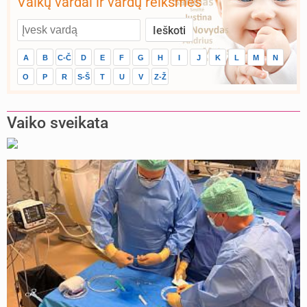
Vaikų vardai ir vardų reikšmės
A
B
C-Č
D
E
F
G
H
I
J
K
L
M
N
O
P
R
S-Š
T
U
V
Z-Ž
Vaiko sveikata