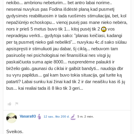
nekibo... ambrionu nebeturim... bet antro labai norime..
nesenai nuvykus pas Fodina išdėstė planą kad pusmetį
gydysimės reabilituosim ir tada ruošimės stimuliacijai, bet, kol
nepažiūrėjo echoskopu... vienoj pusėj pas mane nieko nebėra,
nors ir prieš 5 metus buvo tik 1... kitoj pusėj tik 2
vos
nepradėjau verkti... gydytoja sako: "planas keičiasi, kadangi
per tą pusmetį nieko gali nebelikti"... nuvykau 4c.d sako siūlau
apsispręsti ir stimuliuoti jau dabar, šį ciklą... nebuvom tam
pasiruošę nei psichologisai nei finansiškai nes visgi jų
paskaičiuota suma apie 8000... nusprendėme palaukti ir
birželio galo..gaunasi du ciklai ir galbūt bandyti... naudoja dbr
su vyru papildus... gal kam buvo tokia situacija, gal turite ką
patarti? Labai sunku kai žinai kad tik 2 ir dar neaišku kas iš jų
bus... kai realiai tada iš 8 liko tik 3 geri...
Vasara93
12 sav., liko 200 d.
5 m. 2 mėn.
Sveikos.