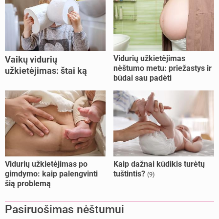
Vidurių užkietėjimas
Vaikų vidurių
nėštumo metu: priežastys ir
užkietėjimas: štai ką
būdai sau padėti
daryti
Vidurių užkietėjimas po
Kaip dažnai kūdikis turėtų
gimdymo: kaip palengvinti
tuštintis?
(9)
šią problemą
Pasiruošimas nėštumui