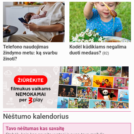
Telefono naudojimas
Kodėl kūdikiams negalima
žindymo metu: ką svarbu
duoti medaus?
(82)
žinoti?
Nėštumo kalendorius
Tavo nėštumas kas savaitę