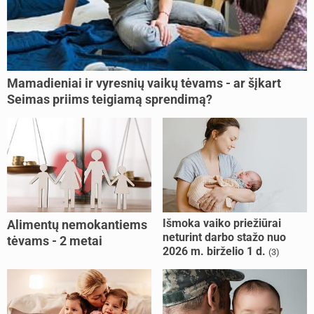
Mamadieniai ir vyresnių vaikų tėvams - ar šįkart
Seimas priims teigiamą sprendimą?
Išmoka vaiko priežiūrai
Alimentų nemokantiems
neturint darbo stažo nuo
tėvams - 2 metai
2026 m. birželio 1 d.
(3)
kalėjimo