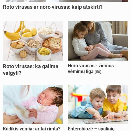
Roto virusas ar noro virusas: kaip atskirti?
Noro virusas - žiemos
Roto virusas: ką galima
vėmimų liga
(50)
valgyti?
Kūdikis vemia: ar tai rimta?
Enterobiozė – spalinių