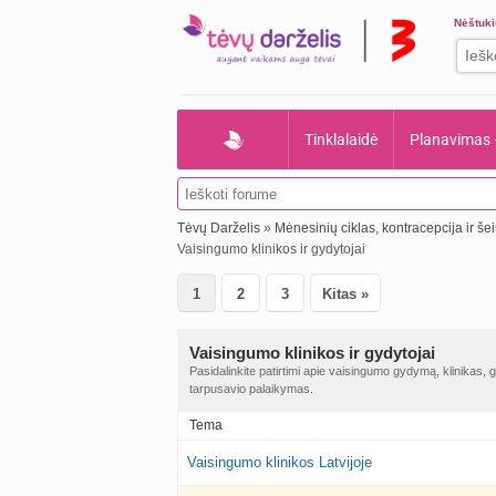
Nėštuk
Tinklalaidė
Planavimas
Tėvų Darželis
»
Mėnesinių ciklas, kontracepcija ir š
Vaisingumo klinikos ir gydytojai
1
2
3
Kitas »
Vaisingumo klinikos ir gydytojai
Pasidalinkite patirtimi apie vaisingumo gydymą, klinikas,
tarpusavio palaikymas.
Tema
Vaisingumo klinikos Latvijoje