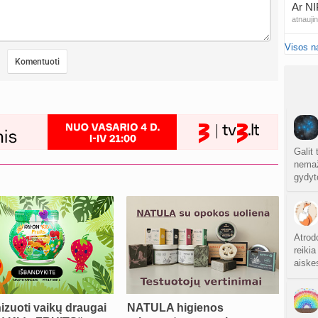
Ar NI
atnauji
Visos n
20
sukurt
Traum
sukurt
Čakr
sukurt
Galit 
nemaža
gydyt
Kęstu
atnauji
Ko
sukurt
Atrod
reikia
aiskes
Anuž
atnauji
izuoti vaikų draugai
NATULA higienos
Valdo