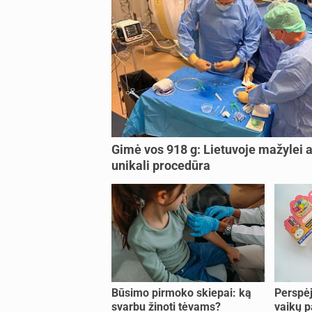
Gimė vos 918 g: Lietuvoje mažylei a
unikali procedūra
Būsimo pirmoko skiepai: ką
Perspėj
svarbu žinoti tėvams?
vaikų p