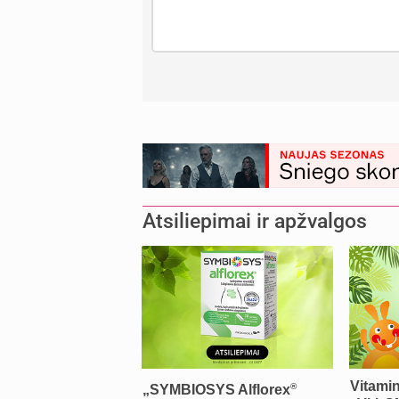
Atsiliepimai ir apžvalgos
Vitamin
®
„SYMBIOSYS Alflorex