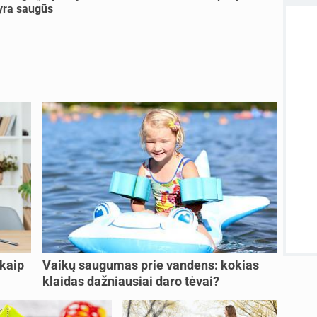
Kaip 
 yra saugūs
atnauji
atnauji
Visos
 kaip
Vaikų saugumas prie vandens: kokias
klaidas dažniausiai daro tėvai?