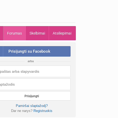
Forumas
Skelbimai
Atsiliepimai
Prisijungti su Facebook
arba
Prisijungti
Pamiršai slaptažodį?
Dar ne narys?
Registruokis