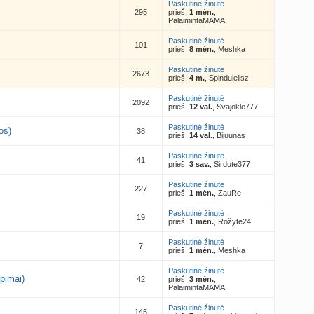
Paskutinė žinutė
295
prieš:
1 mėn.
,
PalaimintaMAMA
Paskutinė žinutė
101
prieš:
8 mėn.
, Meshka
Paskutinė žinutė
2673
prieš:
4 m.
, Spindulelisz
Paskutinė žinutė
2092
prieš:
12 val.
, Svajoklė777
Paskutinė žinutė
os)
38
prieš:
14 val.
, Bijuunas
Paskutinė žinutė
41
prieš:
3 sav.
, Sirdute377
Paskutinė žinutė
227
prieš:
1 mėn.
, ZauRe
Paskutinė žinutė
19
prieš:
1 mėn.
, Rožyte24
Paskutinė žinutė
7
prieš:
1 mėn.
, Meshka
Paskutinė žinutė
pimai)
42
prieš:
3 mėn.
,
PalaimintaMAMA
Paskutinė žinutė
145