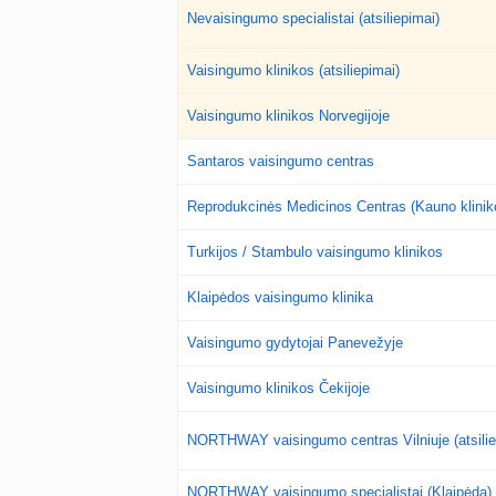
Nevaisingumo specialistai (atsiliepimai)
Vaisingumo klinikos (atsiliepimai)
Vaisingumo klinikos Norvegijoje
Santaros vaisingumo centras
Reprodukcinės Medicinos Centras (Kauno klinik
Turkijos / Stambulo vaisingumo klinikos
Klaipėdos vaisingumo klinika
Vaisingumo gydytojai Panevežyje
Vaisingumo klinikos Čekijoje
NORTHWAY vaisingumo centras Vilniuje (atsilie
NORTHWAY vaisingumo specialistai (Klaipėda)