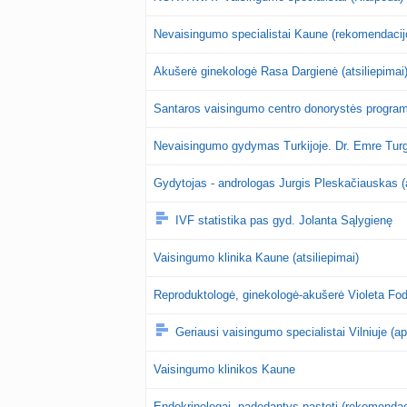
Nevaisingumo specialistai Kaune (rekomendacij
Akušerė ginekologė Rasa Dargienė (atsiliepimai
Santaros vaisingumo centro donorystės progra
Nevaisingumo gydymas Turkijoje. Dr. Emre Turg
Gydytojas - andrologas Jurgis Pleskačiauskas (a
IVF statistika pas gyd. Jolanta Sąlygienę
Vaisingumo klinika Kaune (atsiliepimai)
Reproduktologė, ginekologė-akušerė Violeta Fodin
Geriausi vaisingumo specialistai Vilniuje (a
Vaisingumo klinikos Kaune
Endokrinologai, padedantys pastoti (rekomendac