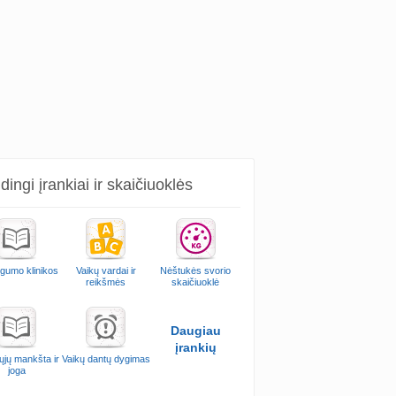
ingi įrankiai ir skaičiuoklės
ngumo klinikos
Vaikų vardai ir
Nėštukės svorio
reikšmės
skaičiuoklė
Daugiau
įrankių
ųjų mankšta ir
Vaikų dantų dygimas
joga