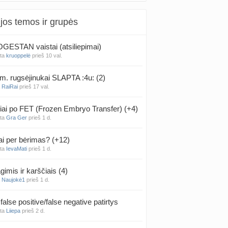
jos temos ir grupės
ESTAN vaistai (atsiliepimai)
nta
kruoppelė
prieš 10 val.
m. rugsėjinukai SLAPTA :4u: (2)
a
RaiRai
prieš 17 val.
iai po FET (Frozen Embryo Transfer) (+4)
nta
Gra Ger
prieš 1 d.
ai per bėrimas? (+12)
nta
IevaMati
prieš 1 d.
gimis ir karščiais (4)
a
Naujokė1
prieš 1 d.
false positive/false negative patirtys
nta
Liiepa
prieš 2 d.