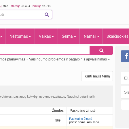
ių:
945
Mamų:
28.494
Narių:
66.710
Nėštumas
Vaikas
Šeima
Namai
Skaičiuoklės
eimos planavimas
»
Vaisingumo problemos ir pagalbinis apvaisinimas
»
Kurti naują temą
 gydytojus, paslaugų kokybę, gydymo rezultatus. Naudingi patarimai ir
Žinutės
Paskutinė žinutė
Paskutinė žinutė
569
prieš:
6 val.
, Amuleda