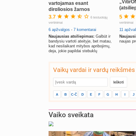
„Vitir
vartojamas esant
(atsilie
dirgliosios žarnos
sindromui (DŽS)“
3.7
5
6 testuotojų
(atsiliepimai)
vertinimai
vertinimai
6 apžvalgos
-
7 komentarai
11 apžva
Naujausias atsiliepimas:
Galbūt ir
Naujausi
bandysiu vartoti ateityje, bet matau,
naujas pr
kad nesilaikant mitybos apribojimų,
deja, jokie papildai stebuklų
nepadaro.
Vaikų vardai ir vardų reikšmės
A
B
C-Č
D
E
F
G
H
I
J
Vaiko sveikata