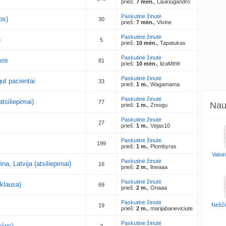
prieš:
7 mėn.
, Laukiugandro
Paskutinė žinutė
os)
30
prieš:
7 mėn.
, Vivine
Paskutinė žinutė
)
5
prieš:
10 mėn.
, Tapatukas
Paskutinė žinutė
mos
81
prieš:
10 mėn.
, lizaMthfr
Paskutinė žinutė
ut pacientai
33
prieš:
1 m.
, Wagamama
Paskutinė žinutė
tsiliepimai)
77
Naud
prieš:
1 m.
, Zmogu
Paskutinė žinutė
27
prieš:
1 m.
, Vėjas10
Paskutinė žinutė
199
prieš:
1 m.
, Plombyras
Vaisi
Paskutinė žinutė
a, Latvija (atsiliepimai)
16
prieš:
2 m.
, lineaaa
Paskutinė žinutė
pklausa)
69
prieš:
2 m.
, Onaaa
Paskutinė žinutė
Nėšči
19
prieš:
2 m.
, marijabaneviciute
Paskutinė žinutė
ijos)