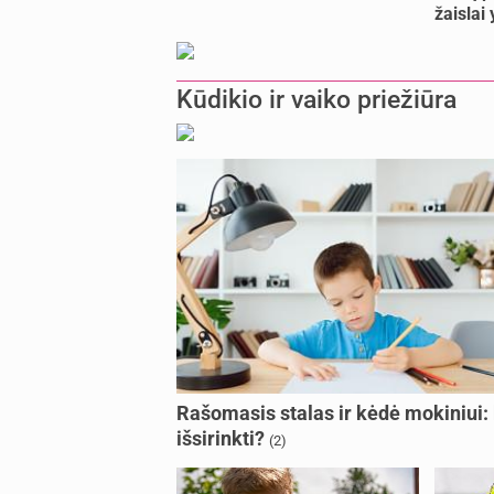
žaislai
Kūdikio ir vaiko priežiūra
Rašomasis stalas ir kėdė mokiniui:
išsirinkti?
(2)