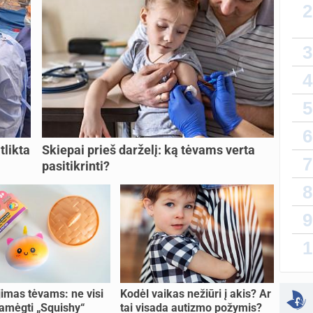
2
sukurt
3
Taip,
Da
cikla
4
atnauji
ovulia
5
lytin
sukurt
6
Sveik
T
tlikta
Skiepai prieš darželį: ką tėvams verta
recept
7
atnauji
proge
pasitikrinti?
8
vaiko
sukurt
9
Priva
1
sukurt
sukurt
imas tėvams: ne visi
Kodėl vaikas nežiūri į akis? Ar
amėgti „Squishy“
tai visada autizmo požymis?