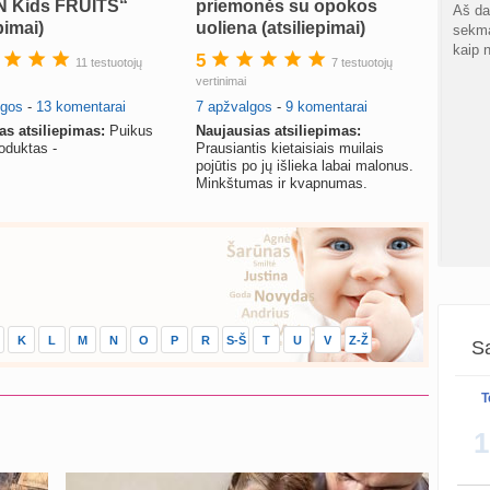
ON Kids FRUITS“
priemonės su opokos
sukurt
Aš da
pimai)
uoliena (atsiliepimai)
sekma
kaip 
Graži
5
11 testuotojų
7 testuotojų
atnauji
vertinimai
lgos
-
13 komentarai
7 apžvalgos
-
9 komentarai
Crino
as atsiliepimas:
Puikus
Naujausias atsiliepimas:
atnauji
oduktas -
Prausiantis kietaisiais muilais
pojūtis po jų išlieka labai malonus.
Minkštumas ir kvapnumas.
Persp
sukurt
sukurt
S
atnauji
K
L
M
N
O
P
R
S-Š
T
U
V
Z-Ž
Sa
…
Gijim
T
atnauji
1
Taaai
Ž
daug 
atnauji
greit