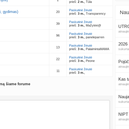
2
prieš:
2 m.
, Tūla
Paskutinė žinutė
i, gydimas)
Nau
20
prieš:
3 m.
, Transparency
Paskutinė žinutė
39
prieš:
3 m.
, Mažytėė@
UTROG
atnauji
Paskutinė žinutė
96
prieš:
3 m.
, paneleparren
2026 
Paskutinė žinutė
13
prieš:
3 m.
, PalaimintaMAMA
sukurt
Paskutinė žinutė
22
prieš:
3 m.
, Peone
Pojūč
atnauji
Paskutinė žinutė
11
prieš:
3 m.
,
Kas t
emą šiame forume
atnauji
Nauja
sukurt
NIPT 
atnauji