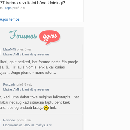
PT tyrimo rezultatai būna klaidingi?
nta
Liiepa
prieš 2 d.
aujos temos
27 Vasario mėnesio mažyliai
a
Vasaris2027
prieš 2 d.
atologai Šiauliuose (2)
a
Ingri2tii
prieš 2 d.
MaiaM45
prieš 5 val.
Mažas AMH/ kiaušidžių rezervas
u valymas
a
siksnyteee
prieš 2 d.
tikėti, galit netikėti, bet forumo narės čia praėję
i 'š...' ir jau žiniomis lenkia kai kurias
ojas... Jeigu įdomu - mano istor…
tis Šklėrius
nta
gerdinas
prieš 2 d.
FoxLady
prieš 5 val.
Mažas AMH/ kiaušidžių rezervas
vo mėnesio dvyniai
a
AgnieskaAdele
prieš 2 d.
o, kad jums dabar toks neigimo laikotarpis.. bet
 labai nedaug kad situacija taptu bent kiek
ne, tiesiog priduoti krauja
link…
is Jonas
nta
linikea223
prieš 2 d.
Rainbow.
prieš 5 val.
Planuojančios 2027 m. mažylius 💛
rfo mokyklos