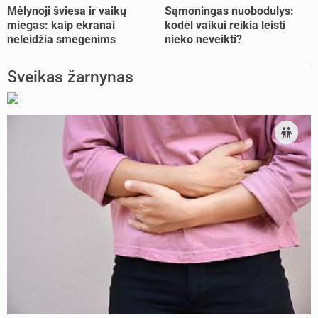
Mėlynoji šviesa ir vaikų
Sąmoningas nuobodulys:
miegas: kaip ekranai
kodėl vaikui reikia leisti
neleidžia smegenims
nieko neveikti?
pailsėti?
Sveikas žarnynas