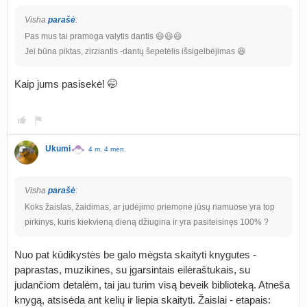
Visha
parašė
:
Pas mus tai pramoga valytis dantis 😃😃😃
Jei būna piktas, zirziantis -dantų šepetėlis išsigelbėjimas 😆
Kaip jums pasisekė! 🤭
Ukumi
4 m. 4 mėn.
Visha
parašė
:
Koks žaislas, žaidimas, ar judėjimo priemonė jūsų namuose yra top
pirkinys, kuris kiekvieną dieną džiugina ir yra pasiteisinęs 100% ?
Nuo pat kūdikystės be galo mėgsta skaityti knygutes -
paprastas, muzikines, su įgarsintais eilėraštukais, su
judančiom detalėm, tai jau turim visą beveik biblioteką. Atneša
knygą, atsisėda ant kelių ir liepia skaityti. Žaislai - etapais: