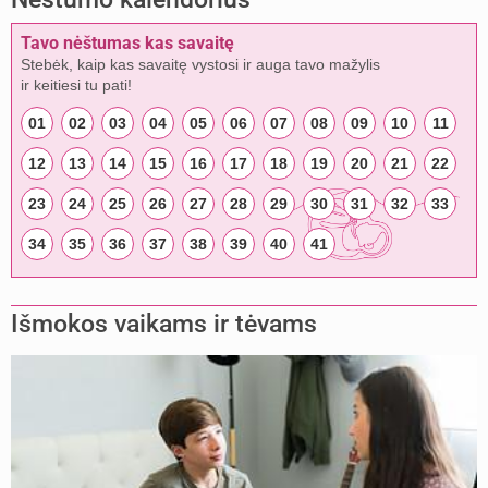
Tavo nėštumas kas savaitę
Stebėk, kaip kas savaitę vystosi ir auga tavo mažylis
ir keitiesi tu pati!
01
02
03
04
05
06
07
08
09
10
11
12
13
14
15
16
17
18
19
20
21
22
23
24
25
26
27
28
29
30
31
32
33
34
35
36
37
38
39
40
41
Išmokos vaikams ir tėvams