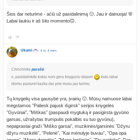
Šios dar neturime - ačiū už pasidalinimą 🙂. Jau ir dainuoja! 🌸
Labai laukiu ir aš šito momento🙃.
Ukumi
4 m. 4 mėn.
Chinchinke
parašė
:
o, pasidalinkite kokiu nors geru knyguciu idejom
butu labai
idomu paziuret kazka dar prie musu jau turimu
Tų knygelių visa gausybė yra, įvairių 🙂. Mūsų namuose labai
mėgstamos "Paliesk pajusk išgirsk" serijos knygelės
"Gyvūnai", "Miškas" (paspaudi mygtuką ir pasigirsta gyvūno
garsas, užrašytas trumputis pokalbis su tuo gyvūnu),
nepaprastai graži "Miško garsai", muzikinės/garsinės "Džyru
džyru muzikėlė", "Pelenė", "Kai mėnulyje buvau", "Opa opa
opapa", "Mano dainelės", "Mano lopšinės", "Du gaideliai". Dar