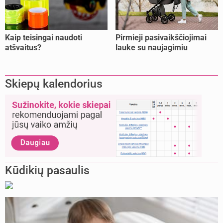
Kaip teisingai naudoti
Pirmieji pasivaikščiojimai
atšvaitus?
lauke su naujagimiu
Skiepų kalendorius
Kūdikių pasaulis