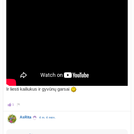
Ir liesti kailiukus ir gyvūnų garsai
1
AsRita
4 m. 4 mėn.