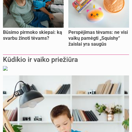
Būsimo pirmoko skiepai: ką
Perspėjimas tėvams: ne visi
svarbu žinoti tėvams?
vaikų pamėgti „Squishy“
žaislai yra saugūs
Kūdikio ir vaiko priežiūra