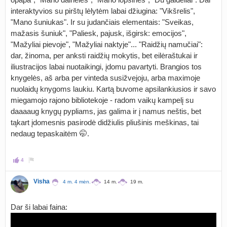
interaktyvios su pirštų lėlytėm labai džiugina: "Vikšrelis",
"Mano šuniukas". Ir su judančiais elementais: "Sveikas,
mažasis šuniuk", "Paliesk, pajusk, išgirsk: emocijos",
"Mažyliai pievoje", "Mažyliai naktyje"... "Raidžių namučiai":
dar, žinoma, per anksti raidžių mokytis, bet eilėraštukai ir
iliustracijos labai nuotaikingi, įdomu pavartyti. Brangios tos
knygelės, aš arba per vinteda susižvejoju, arba maximoje
nuolaidų knygoms laukiu. Kartą buvome apsilankiusios ir savo
miegamojo rajono bibliotekoje - radom vaikų kampelį su
daaaaug knygų pypliams, jas galima ir į namus neštis, bet
tąkart įdomesnis pasirodė didžiulis pliušinis meškinas, tai
nedaug tepaskaitėm 🤭.
4
Visha
4 m. 4 mėn.
14 m.
19 m.
Dar ši labai faina: