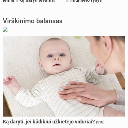
lemia ir ką daryti tėvams?
ir imuniteto ryšys
Virškinimo balansas
Ką daryti, jei kūdikiui užkietėjo viduriai?
(218)