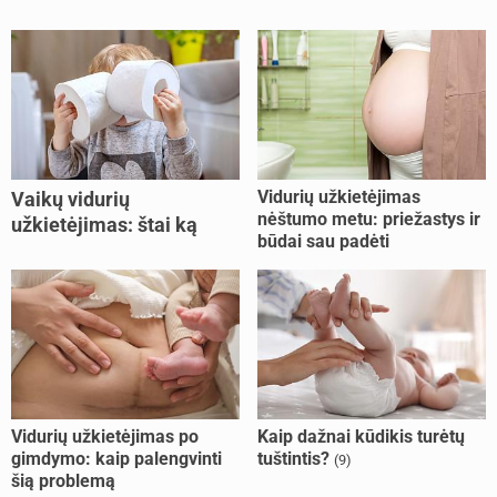
Vidurių užkietėjimas
Vaikų vidurių
nėštumo metu: priežastys ir
užkietėjimas: štai ką
būdai sau padėti
daryti
Vidurių užkietėjimas po
Kaip dažnai kūdikis turėtų
gimdymo: kaip palengvinti
tuštintis?
(9)
šią problemą