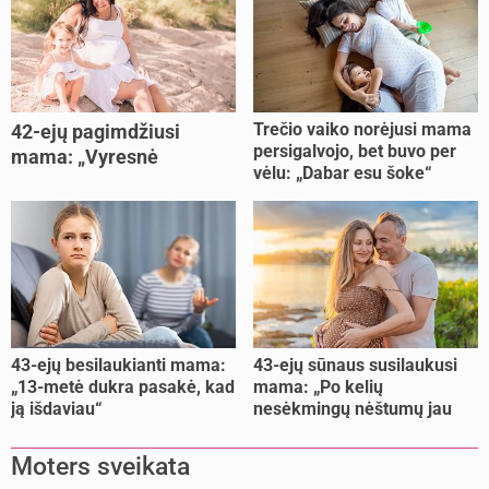
Trečio vaiko norėjusi mama
42-ejų pagimdžiusi
persigalvojo, bet buvo per
mama: „Vyresnė
vėlu: „Dabar esu šoke“
nėštumą išnešiojau
lengviau“
43-ejų besilaukianti mama:
43-ejų sūnaus susilaukusi
„13-metė dukra pasakė, kad
mama: „Po kelių
ją išdaviau“
nesėkmingų nėštumų jau
buvome praradę viltį“
Moters sveikata