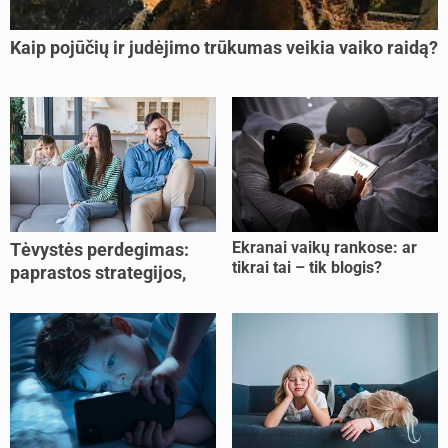
Kaip pojūčių ir judėjimo trūkumas veikia vaiko raidą?
Ekranai vaikų rankose: ar
Tėvystės perdegimas:
tikrai tai – tik blogis?
paprastos strategijos,
padedančios atgauti
jėgas