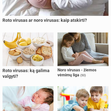
Roto virusas ar noro virusas: kaip atskirti?
Noro virusas - žiemos
Roto virusas: ką galima
vėmimų liga
(50)
valgyti?