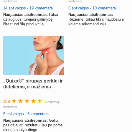
vertinimai
vertinimai
14 apžvalgos
-
19 komentarai
6 apžvalgos
-
10 komentarai
Naujausias atsiliepimas:
Labai
Naujausias atsiliepimas:
džiaugiuosi turėjusi galimybę
Reziumė: toliau tikrai naudosiu ir
ištestuoti šią produkciją.
kitiems rekomenduoju.
„Quixx®“ sirupas gerklei ir
dideliems, ir mažiems
4.8
5 testuotojų
vertinimai
5 apžvalgos
-
5 komentarai
Naujausias atsiliepimas:
Galiu
pasidžiaugti rezultatu, jau po poros
dienų kosulys dingo.