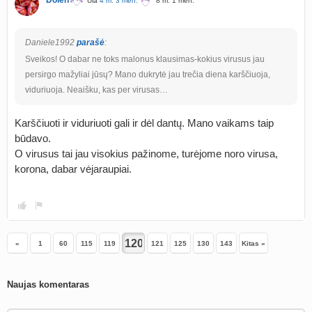
Dolen
Ūla
4 m. 3 mėn.
8 m. 1 mėn.
Daniele1992
parašė
:
Sveikos! O dabar ne toks malonus klausimas-kokius virusus jau
persirgo mažyliai jūsų? Mano dukrytė jau trečia diena karščiuoja,
viduriuoja. Neaišku, kas per virusas…
Karščiuoti ir viduriuoti gali ir dėl dantų. Mano vaikams taip
būdavo.
O virusus tai jau visokius pažinome, turėjome noro virusa,
korona, dabar vėjaraupiai.
«
1
60
115
119
121
125
130
143
Kitas »
Naujas komentaras