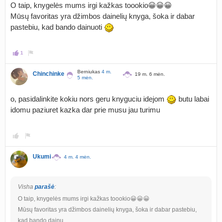
O taip, knygelės mums irgi kažkas toookio😀😀😀
Mūsų favoritas yra džimbos dainelių knyga, šoka ir dabar
pastebiu, kad bando dainuoti
1
Berniukas
4 m.
Chinchinke
19 m. 6 mėn.
5 mėn.
o, pasidalinkite kokiu nors geru knyguciu idejom
butu labai
idomu paziuret kazka dar prie musu jau turimu
Ukumi
4 m. 4 mėn.
Visha
parašė
:
O taip, knygelės mums irgi kažkas toookio😀😀😀
Mūsų favoritas yra džimbos dainelių knyga, šoka ir dabar pastebiu,
kad bando dainu…