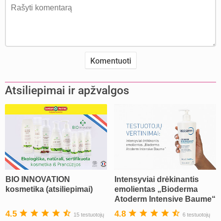
Atsiliepimai ir apžvalgos
BIO INNOVATION
Intensyviai drėkinantis
kosmetika (atsiliepimai)
emolientas „Bioderma
Atoderm Intensive Baume“
4.5
4.8
15 testuotojų
6 testuotojų