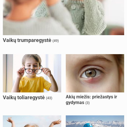
Vaikų trumparegystė
(49)
Akių miežis: priežastys ir
Vaikų toliaregystė
(43)
gydymas
(3)