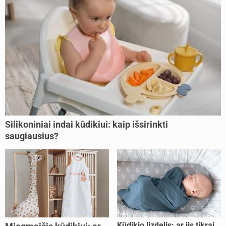
Silikoniniai indai kūdikiui: kaip išsirinkti
saugiausius?
Kūdikio lizdelis: ar jis tikrai