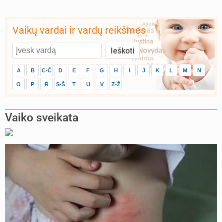
Vaikų vardai ir vardų reikšmės
A
B
C-Č
D
E
F
G
H
I
J
K
L
M
N
O
P
R
S-Š
T
U
V
Z-Ž
Vaiko sveikata