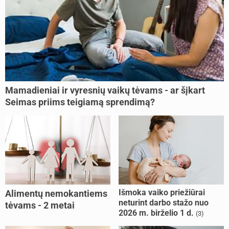
Mamadieniai ir vyresnių vaikų tėvams - ar šįkart
Seimas priims teigiamą sprendimą?
Išmoka vaiko priežiūrai
Alimentų nemokantiems
neturint darbo stažo nuo
tėvams - 2 metai
2026 m. birželio 1 d.
(3)
kalėjimo