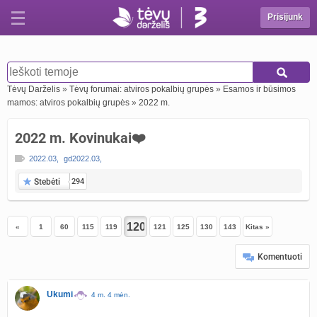
Prisijunk
Tėvų Darželis
»
Tėvų forumai: atviros pokalbių grupės
»
Esamos ir būsimos
mamos: atviros pokalbių grupės
»
2022 m.
2022 m. Kovinukai❤️
2022.03
,
gd2022.03
,
Stebėti
294
«
1
60
115
119
121
125
130
143
Kitas »
Komentuoti
Ukumi
4 m. 4 mėn.