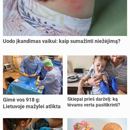
Uodo įkandimas vaikui: kaip sumažinti niežėjimą?
Skiepai prieš darželį: ką
Gimė vos 918 g:
tėvams verta pasitikrinti?
Lietuvoje mažylei atlikta
unikali procedūra