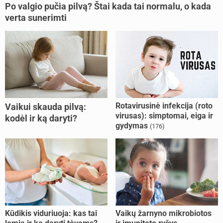
Po valgio pučia pilvą? Štai kada tai normalu, o kada
verta sunerimti
Rotavirusinė infekcija (roto
Vaikui skauda pilvą:
virusas): simptomai, eiga ir
kodėl ir ką daryti?
gydymas
(176)
Kūdikis viduriuoja: kas tai
Vaikų žarnyno mikrobiotos