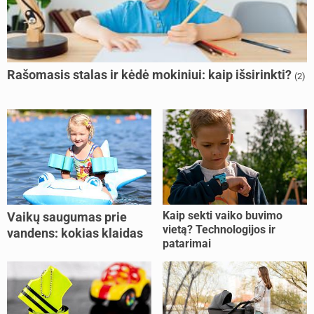
Rašomasis stalas ir kėdė mokiniui: kaip išsirinkti?
(2)
Kaip sekti vaiko buvimo
Vaikų saugumas prie
vietą? Technologijos ir
vandens: kokias klaidas
patarimai
dažniausiai daro tėvai?