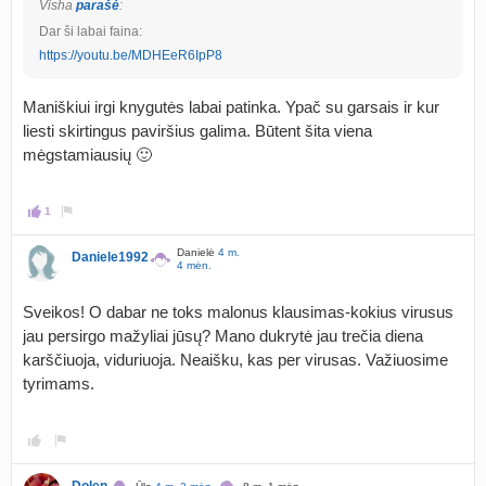
Visha
parašė
:
Dar ši labai faina:
https://youtu.be/MDHEeR6IpP8
Maniškiui irgi knygutės labai patinka. Ypač su garsais ir kur
liesti skirtingus paviršius galima. Būtent šita viena
mėgstamiausių 🙂
1
Danielė
4 m.
Daniele1992
4 mėn.
Sveikos! O dabar ne toks malonus klausimas-kokius virusus
jau persirgo mažyliai jūsų? Mano dukrytė jau trečia diena
karščiuoja, viduriuoja. Neaišku, kas per virusas. Važiuosime
tyrimams.