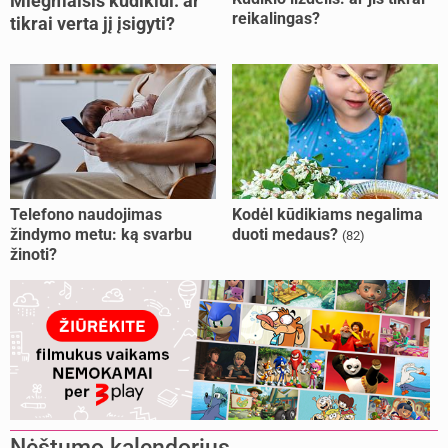
Miegmaišis kūdikiui: ar
reikalingas?
tikrai verta jį įsigyti?
Telefono naudojimas
Kodėl kūdikiams negalima
žindymo metu: ką svarbu
duoti medaus?
(82)
žinoti?
Nėštumo kalendorius