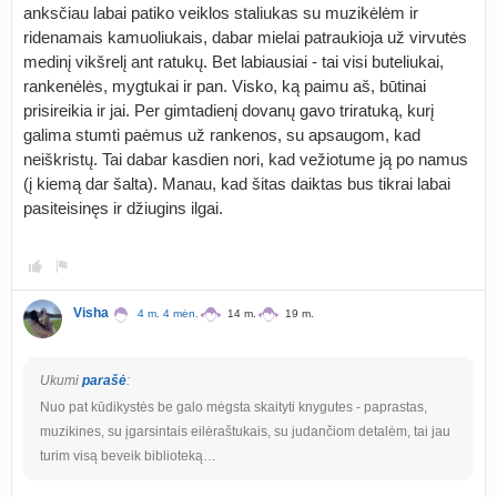
anksčiau labai patiko veiklos staliukas su muzikėlėm ir
ridenamais kamuoliukais, dabar mielai patraukioja už virvutės
medinį vikšrelį ant ratukų. Bet labiausiai - tai visi buteliukai,
rankenėlės, mygtukai ir pan. Visko, ką paimu aš, būtinai
prisireikia ir jai. Per gimtadienį dovanų gavo triratuką, kurį
galima stumti paėmus už rankenos, su apsaugom, kad
neiškristų. Tai dabar kasdien nori, kad vežiotume ją po namus
(į kiemą dar šalta). Manau, kad šitas daiktas bus tikrai labai
pasiteisinęs ir džiugins ilgai.
Visha
4 m. 4 mėn.
14 m.
19 m.
Ukumi
parašė
:
Nuo pat kūdikystės be galo mėgsta skaityti knygutes - paprastas,
muzikines, su įgarsintais eilėraštukais, su judančiom detalėm, tai jau
turim visą beveik biblioteką…