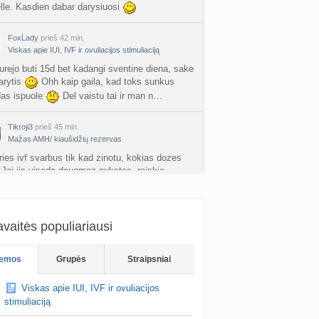
a
Ingri2tii
prieš 3 d.
elle. Kasdien dabar darysiuosi
u valymas
FoxLady
prieš 42 min.
a
siksnyteee
prieš 3 d.
Viskas apie IUI, IVF ir ovuliacijos stimuliaciją
urejo buti 15d bet kadangi sventine diena, sake
tis Šklėrius
arytis
Ohh kaip gaila, kad toks sunkus
nta
gerdinas
prieš 3 d.
das ispuole
Del vaistu tai ir man n…
vo mėnesio dvyniai
Tikroji3
prieš 45 min.
a
AgnieskaAdele
prieš 3 d.
Mažas AMH/ kiaušidžių rezervas
ries ivf svarbus tik kad zinotu, kokias dozes
is Jonas
. Jei jis visada daugmaz aukstas, reiskia
nta
linikea223
prieš 4 d.
ides jau snkiai atsaka duoda, tai dozes b…
rfo mokyklos
FoxLady
prieš 47 min.
a
babarikė
prieš 4 d.
vaitės populiariausi
Planuojančios 2027 m. mažylius 💛
inimai!
Jus lyg pries kelis men jau kelete
ausi, rečiausi berniukų vardai :)
ama testa.. nesekmingas buvo? :/
emos
Grupės
Straipsniai
nta
Nerea
prieš 4 d.
Viskas apie IUI, IVF ir ovuliacijos
ne gelio (progesterono) naudojimas
stimuliaciją
nta
Agne.baronaite
prieš 4 d.