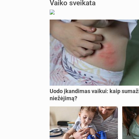
Vaiko sveikata
Uodo įkandimas vaikui: kaip sumaži
niežėjimą?