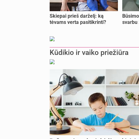
Skiepai prieš darželį: ką
Būsimo 
tėvams verta pasitikrinti?
svarbu 
Kūdikio ir vaiko priežiūra