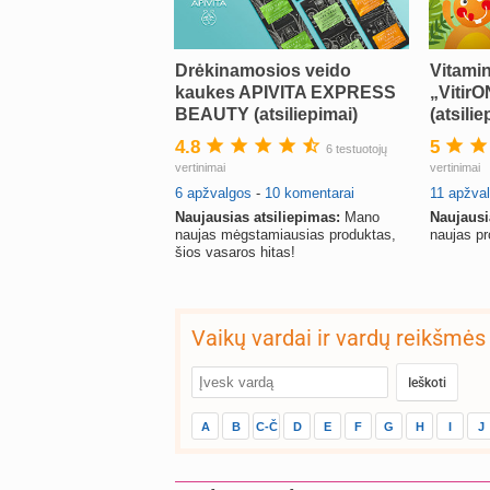
Drėkinamosios veido
Vitamin
kaukes APIVITA EXPRESS
„Vitir
BEAUTY (atsiliepimai)
(atsilie
4.8
5
6 testuotojų
vertinimai
vertinimai
6 apžvalgos
-
10 komentarai
11 apžva
Naujausias atsiliepimas:
Mano
Naujausi
naujas mėgstamiausias produktas,
naujas pr
šios vasaros hitas!
Vaikų vardai ir vardų reikšmės
A
B
C-Č
D
E
F
G
H
I
J