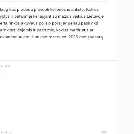
 daug kas pradeda planuoti keliones iš anksto. Kokios
yptys ir patarimai keliaujant su mažais vaikais Lietuvoje
rta rinktis aktyvaus poilsio poilsį ar geriau pasirinkti
inkitės idėjomis ir patirtimis, kokius maršrutus ar
ekomenduojate iš anksto rezervuoti 2026 metų vasarą.
 2
 2 mėn.)