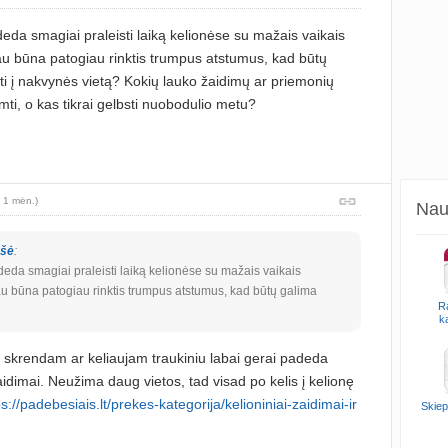
deda smagiai praleisti laiką kelionėse su mažais vaikais
u būna patogiau rinktis trumpus atstumus, kad būtų
žti į nakvynės vietą? Kokių lauko žaidimų ar priemonių
ti, o kas tikrai gelbsti nuobodulio metu?
 1 mėn.)
Naud
ašė
:
deda smagiai praleisti laiką kelionėse su mažais vaikais
u būna patogiau rinktis trumpus atstumus, kad būtų galima
R
k
l skrendam ar keliaujam traukiniu labai gerai padeda
žaidimai. Neužima daug vietos, tad visad po kelis į kelionę
ps://padebesiais.lt/prekes-kategorija/kelioniniai-zaidimai-ir
Skiep