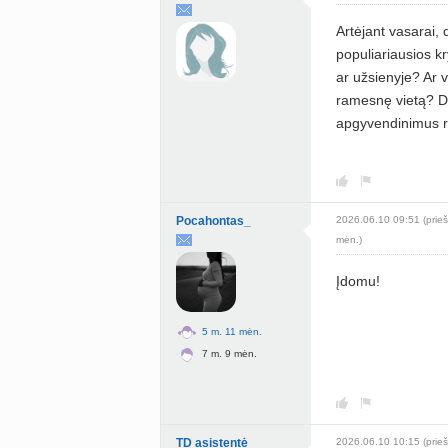
Artėjant vasarai,
populiariausios kr
ar užsienyje? Ar ve
ramesnę vietą? Dal
apgyvendinimus r
Pocahontas_
2026.06.10 09:51 (prieš
mėn.)
Įdomu!
5 m. 11 mėn.
7 m. 9 mėn.
TD asistentė
2026.06.10 10:15 (prieš