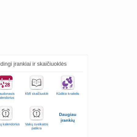
ingi įrankiai ir skaičiuoklės
audonasis
KMI skaičiuoklė
Kūdikio kraitelis
alendorius
Daugiau
įrankių
ų kalendorius
Vaikų sveikatos
patikra