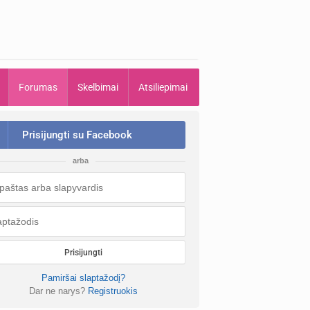
Forumas
Skelbimai
Atsiliepimai
Prisijungti su Facebook
arba
Prisijungti
Pamiršai slaptažodį?
Dar ne narys?
Registruokis