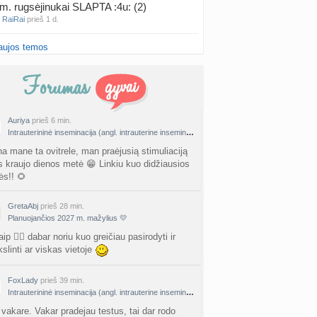
m. rugsėjinukai SLAPTA :4u: (2)
a
RaiRai
prieš 1 d.
aujos temos
iai po FET (Frozen Embryo Transfer) (+4)
nta
Gra Ger
prieš 2 d.
ai per bėrimas? (+12)
nta
IevaMati
prieš 2 d.
Auriya
prieš 6 min.
Intrauterininė inseminacija (angl. intrauterine insemination, IUI)
gimis ir karščiais (4)
a
Naujokė1
prieš 3 d.
na mane ta ovitrele, man praėjusią stimuliaciją
as kraujo dienos metė 😁 Linkiu kuo didžiausios
s!! 🌻
false positive/false negative patirtys
nta
Liiepa
prieš 3 d.
GretaAbj
prieš 28 min.
Planuojančios 2027 m. mažylius 💛
PT tyrimo rezultatai būna klaidingi?
nta
Liiepa
prieš 3 d.
aip 🙂‍↕️ dabar noriu kuo greičiau pasirodyti ir
kslinti ar viskas vietoje
27 Vasario mėnesio mažyliai
a
Vasaris2027
prieš 3 d.
FoxLady
prieš 39 min.
Intrauterininė inseminacija (angl. intrauterine insemination, IUI)
atologai Šiauliuose (2)
 vakare. Vakar pradejau testus, tai dar rodo