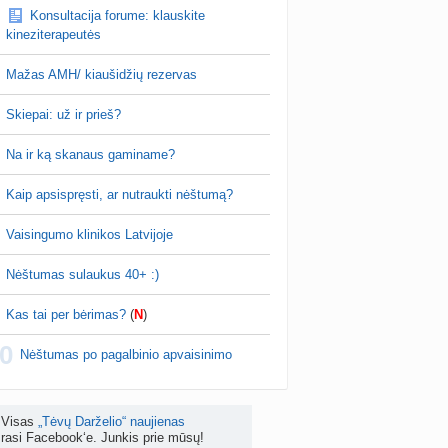
Konsultacija forume: klauskite
ėjimas dėl pardavėjo „Mantvis“
kineziterapeutės
a
Soliaris73
prieš 4 d.
Mažas AMH/ kiaušidžių rezervas
Kaip renkatės vaikų vardus: reikšmė, skambesys ar šeimos tradicija? (4)
a
TD asistentė
prieš 5 d.
Skiepai: už ir prieš?
kydliaukės hipotirozė ir nėštumas (+3)
Na ir ką skanaus gaminame?
nta
Šviesa777
prieš 5 d.
Kaip apsispręsti, ar nutraukti nėštumą?
as po hemorojaus operacijos
nta
Rasa Gal
prieš 5 d.
Vaisingumo klinikos Latvijoje
PV (žmogaus papilomos virusas) (+3)
Nėštumas sulaukus 40+ :)
nta
Svaja1234
prieš 5 d.
Kas tai per bėrimas?
(
N
)
Koks vienas kasdienis šeimos įprotis labiausiai pasiteisino? (2)
0
a
TD asistentė
prieš 6 d.
Nėštumas po pagalbinio apvaisinimo
žniausi klausimai apie cezario pjūvį (+2)
nta
Veronika99
prieš 6 d.
Visas
„Tėvų Darželio“ naujienas
rasi Facebook‘e. Junkis prie mūsų!