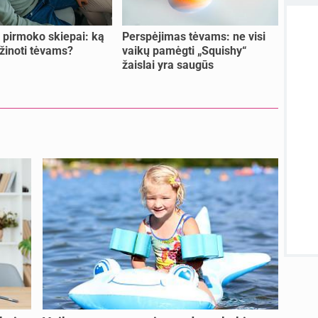
lytin
sukurt
pirmoko skiepai: ką
Perspėjimas tėvams: ne visi
T
žinoti tėvams?
vaikų pamėgti „Squishy“
atnauji
žaislai yra saugūs
Visos