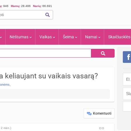
ių:
946
Mamų:
28.486
Narių:
66.691
Nėštumas
Vaikas
Šeima
Namai
Skaičiuoklės
a keliaujant su vaikais vasarą?
lionėms
,
Komentuoti
 2 mėn.)