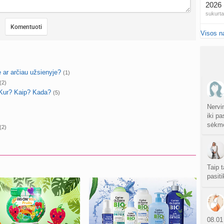
2026 
sukurt
Visos n
Pojūč
atnauji
Kas t
e ar arčiau užsienyje?
(1)
atnauji
(2)
: Kur? Kaip? Kada?
(5)
Nauja
sukurt
Nervi
iki p
sėkmė
NIPT 
(2)
atnauji
Ar NI
atnauji
Taip t
pasiti
20
sukurt
Traum
08.01