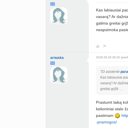
Kas labiausiai pa
vasarą? Ar dažnia
galima greitai grį
neapsimoka pasiim
arnuska
2026.06.28 08:20 (prieš
TD asistentė
par
Kas labiausiai pa
vasarą? Ar dažnia
greitai grįžti …
Prastumt laiką ko
kelioniniai stalo 
pasiimam
htt
-pramogos/