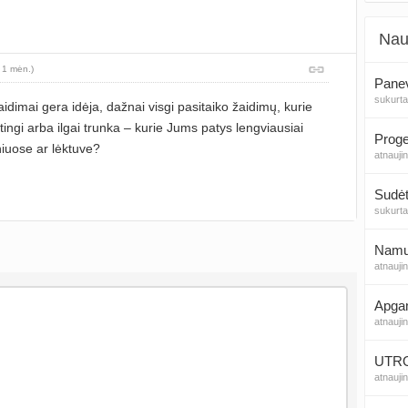
Nau
 1 mėn.)
Panev
sukurt
žaidimai gera idėja, dažnai visgi pasitaiko žaidimų, kurie
ingi arba ilgai trunka – kurie Jums patys lengviausiai
niuose ar lėktuve?
atnauji
Sudėt
sukurt
Namų 
atnauji
Apga
atnauji
UTROG
atnauji