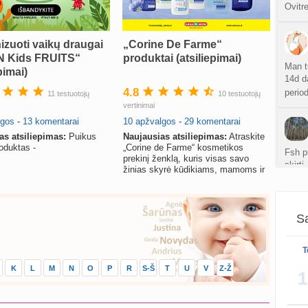
sukurt
Ovitr
Čakr
izuoti vaikų draugai
„Corine De Farme“
sukurt
ON Kids FRUITS“
produktai (atsiliepimai)
Man t
pimai)
Kęstu
14d d
atnauji
4.8
perio
11 testuotojų
10 testuotojų
vertinimai
Ko
lgos
-
13 komentarai
10 apžvalgos
-
29 komentarai
sukurt
as atsiliepimas:
Puikus
Naujausias atsiliepimas:
Atraskite
oduktas -
„Corine de Farme“ kosmetikos
Fsh p
prekinį ženklą, kuris visas savo
Anuž
skirti
žinias skyrė kūdikiams, mamoms ir
atnauji
kiaus
visoms moterims.
Valdo
sukurt
Sa
Sveik
Graži
teigi
T
atnauji
K
L
M
N
O
P
R
S-Š
T
U
V
Z-Ž
1
Crino
atnauji