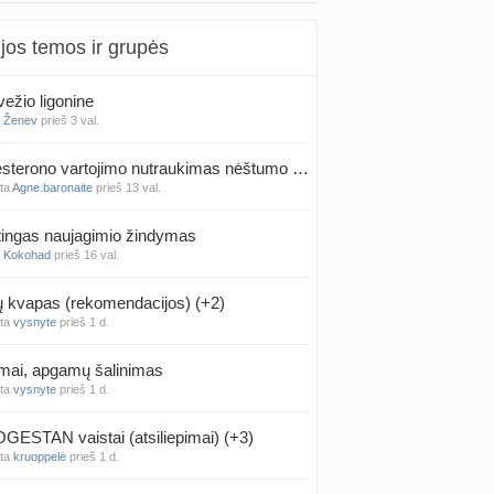
jos temos ir grupės
ežio ligonine
a
Ženev
prieš 3 val.
Progesterono vartojimo nutraukimas nėštumo metu
nta
Agne.baronaite
prieš 13 val.
ingas naujagimio žindymas
a
Kokohad
prieš 16 val.
kvapas (rekomendacijos) (+2)
nta
vysnyte
prieš 1 d.
mai, apgamų šalinimas
nta
vysnyte
prieš 1 d.
ESTAN vaistai (atsiliepimai) (+3)
nta
kruoppelė
prieš 1 d.