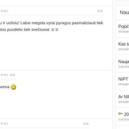
 3 m.)
Nau
u ir uošviu! Labai mėgsta vyrai pyragus pasmaliziauti tiek
Pojūč
atos puodelio tiek svečiuose ☺️☺️
atnauji
Kas t
atnauji
Nauja
sukurt
 3 m.)
NIPT 
atnauji
šeima
Ar NI
atnauji
20
sukurt
 3 m.)