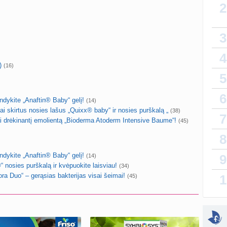
2
lytin
sukurt
3
T
4
atnauji
)
(16)
5
vaiko
sukurt
6
kite „Anaftin® Baby“ gelį!
(14)
Priva
kirtus nosies lašus „Quixx® baby“ ir nosies purškalą „
(38)
7
sukurt
rėkinantį emolientą „Bioderma Atoderm Intensive Baume“!
(45)
8
sukurt
kite „Anaftin® Baby“ gelį!
9
(14)
sies purškalą ir kvėpuokite laisviau!
(34)
Kaip 
Duo“ – gerąsias bakterijas visai šeimai!
1
(45)
atnauji
atnauji