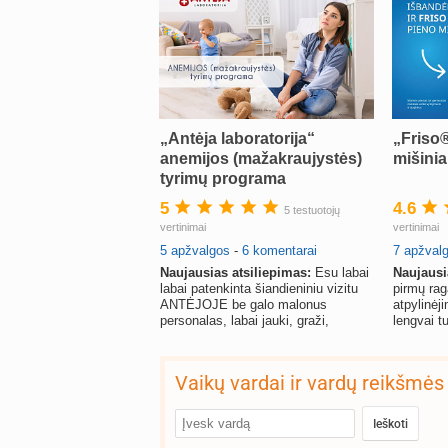
„Antėja laboratorija“
„Friso
anemijos (mažakraujystės)
mišinia
tyrimų programa
5
4.6
5 testuotojų
vertinimai
vertinimai
5 apžvalgos
-
6 komentarai
7 apžval
Naujausias atsiliepimas:
Esu labai
Naujausi
labai patenkinta šiandieniniu vizitu
pirmų ra
ANTĖJOJE be galo malonus
atpylinėj
personalas, labai jauki, graži,
lengvai t
estetiška aplinka, visk
pūtimo, b
Vaikų vardai ir vardų reikšmės