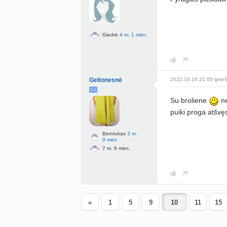
Giedrė
4 m. 1 mėn.
Geltonesnė
2022.10.18 21:05 (prieš
Su broliene
ne
puiki proga atšv
Berniukas
3 m.
9 mėn.
7 m. 6 mėn.
«
1
5
9
11
15