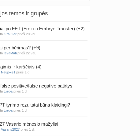
jos temos ir grupės
iai po FET (Frozen Embryo Transfer) (+2)
nta
Gra Ger
prieš 20 val.
ai per bėrimas? (+9)
nta
IevaMati
prieš 22 val.
gimis ir karščiais (4)
a
Naujokė1
prieš 1 d.
false positive/false negative patirtys
nta
Liiepa
prieš 1 d.
PT tyrimo rezultatai būna klaidingi?
nta
Liiepa
prieš 1 d.
27 Vasario mėnesio mažyliai
a
Vasaris2027
prieš 1 d.