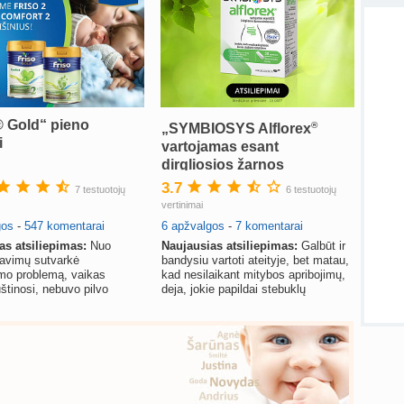
atnauji
sukurt
Visos
® Gold“ pieno
®
„SYMBIOSYS Alflorex
i
vartojamas esant
dirgliosios žarnos
sindromui (DŽS)“
3.7
7 testuotojų
6 testuotojų
(atsiliepimai)
vertinimai
gos
-
547 komentarai
6 apžvalgos
-
7 komentarai
as atsiliepimas:
Nuo
Naujausias atsiliepimas:
Galbūt ir
gavimų sutvarkė
bandysiu vartoti ateityje, bet matau,
imo problemą, vaikas
kad nesilaikant mitybos apribojimų,
uštinosi, nebuvo pilvo
deja, jokie papildai stebuklų
uvo aktyvus ir laimingas.
nepadaro.