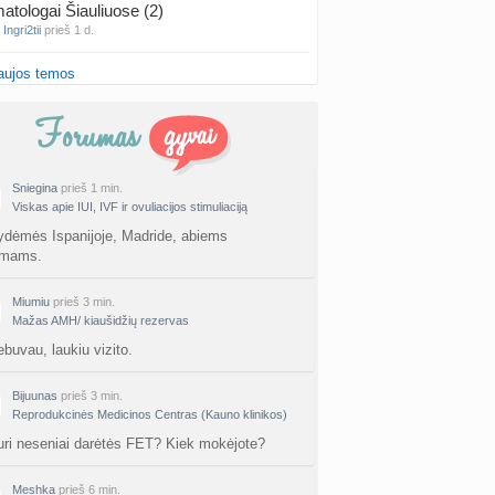
atologai Šiauliuose (2)
a
Ingri2tii
prieš 1 d.
aujos temos
u valymas
a
siksnyteee
prieš 1 d.
tis Šklėrius
nta
gerdinas
prieš 1 d.
Sniegina
prieš 1 min.
Viskas apie IUI, IVF ir ovuliacijos stimuliaciją
vo mėnesio dvyniai
a
AgnieskaAdele
prieš 1 d.
ydėmės Ispanijoje, Madride, abiems
umams.
is Jonas
nta
linikea223
prieš 1 d.
Miumiu
prieš 3 min.
Mažas AMH/ kiaušidžių rezervas
rfo mokyklos
ebuvau, laukiu vizito.
a
babarikė
prieš 2 d.
Bijuunas
prieš 3 min.
ausi, rečiausi berniukų vardai :)
Reprodukcinės Medicinos Centras (Kauno klinikos)
nta
Nerea
prieš 2 d.
uri neseniai darėtės FET? Kiek mokėjote?
ne gelio (progesterono) naudojimas
Meshka
prieš 6 min.