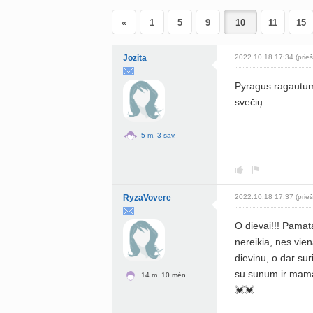
«
1
5
9
11
15
Jozita
2022.10.18 17:34 (prieš
Pyragus ragautume
svečių.
5 m. 3 sav.
RyzaVovere
2022.10.18 17:37 (prieš
O dievai!!! Pamata
nereikia, nes vien
dievinu, o dar sur
su sunum ir mama
14 m. 10 mėn.
💓💓