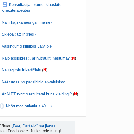
Konsultacija forume: klauskite
is brendimas (3)
kineziterapeutės
a
danguolyte
prieš 4 d.
Na ir ką skanaus gaminame?
D testuotojos! (bendra tema)
nta
Karlitele
prieš 4 d.
Skiepai: už ir prieš?
 drabuziai (2)
Vaisingumo klinikos Latvijoje
a
danguolyte
prieš 4 d.
Kaip apsispręsti, ar nutraukti nėštumą?
(
N
)
tumo ribos (11)
a
danguolyte
prieš 4 d.
Naujagimis ir karščiais
(
N
)
Gelis „Anaftin® Baby“ dygstant dantukams (atsiliepimai) (4)
Nėštumas po pagalbinio apvaisinimo
a
Spindulėlė1
prieš 4 d.
Ar NIPT tyrimo rezultatai būna klaidingi?
(
N
)
apsispręsti, ar nutraukti nėštumą? (+22)
0
nta
Liudeselis
prieš 5 d.
Nėštumas sulaukus 40+ :)
Dyson Airwrap plaukų formavimo prietaisas (atsiliepimai)
nta
RutaReads
prieš 5 d.
Visas
„Tėvų Darželio“ naujienas
rasi Facebook‘e. Junkis prie mūsų!