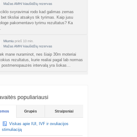
nta
Agne.baronaite
prieš 2 d.
Mažas AMH/ kiaušidžių rezervas
 ciklo svyravimai rodo kad galimas zemas
ėjimas dėl pardavėjo „Mantvis“
bet tiksliai atsakys tik tyrimas. Kaip jusu
a
Soliaris73
prieš 2 d.
ologe pakomentavo tyrimu rezultatus? Ka
…
Kaip renkatės vaikų vardus: reikšmė, skambesys ar šeimos tradicija? (4)
a
TD asistentė
prieš 3 d.
Miumiu
prieš 10 min.
Mažas AMH/ kiaušidžių rezervas
kydliaukės hipotirozė ir nėštumas (+3)
ek mane nuraminot, nes šiaip 30m moteriai
nta
Šviesa777
prieš 3 d.
tokius rezultatus, kurie realiai pagal lab normas
 į postmenopauzės intervalą yra šokas…
as po hemorojaus operacijos
nta
Rasa Gal
prieš 3 d.
Meshka
prieš 16 min.
Mažas AMH/ kiaušidžių rezervas
PV (žmogaus papilomos virusas) (+3)
aro dauguma didziuju kraujo tyrimu
nta
Svaja1234
prieš 3 d.
vaitės populiariausi
atoriju. Jeigu daryti Vln, rekomenduociau
iskiu laboratorijoje, arba HILA Grybo g., bet is
Koks vienas kasdienis šeimos įprotis labiausiai pasiteisino? (2)
emos
Grupės
Straipsniai
a
TD asistentė
prieš 4 d.
Viskas apie IUI, IVF ir ovuliacijos
žniausi klausimai apie cezario pjūvį (+2)
stimuliaciją
nta
Veronika99
prieš 4 d.