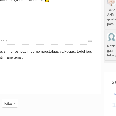
atnauji
Tokie
Persp
AHM, 
sukurt
ginek
pata
sukurt
 3 m.)
S
Kažki
atnauji
gauti 
s šį mėnesį pagimdėme nuostabius vaikučius, todėl bus
telpa
ęsti mamytėms.
Gijim
atnauji
Ž
AMH d
atnauji
Sa
labor
Santar
es…
T
sukurt
1
Kitas »
Da
atnauji