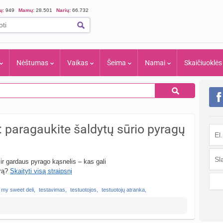
ių:
949
Mamų:
28.501
Narių:
66.732
Nėštumas
Vaikas
Šeima
Namai
Skaičiuoklės
aragaukite šaldytų sūrio pyragų
ir gardaus pyrago kąsnelis – kas gali
arą?
Skaityti visą straipsnį
my sweet deli
,
testavimas
,
testuotojos
,
testuotojų atranka
,