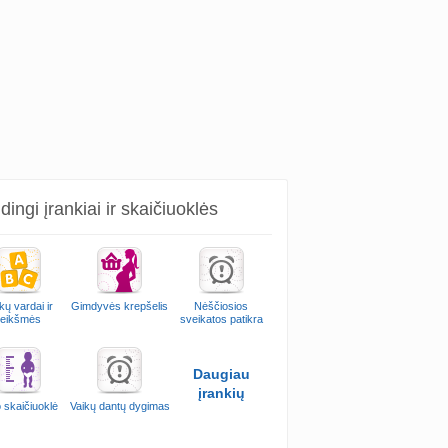
ingi įrankiai ir skaičiuoklės
kų vardai ir
Gimdyvės krepšelis
Nėščiosios
reikšmės
sveikatos patikra
Daugiau
įrankių
 skaičiuoklė
Vaikų dantų dygimas