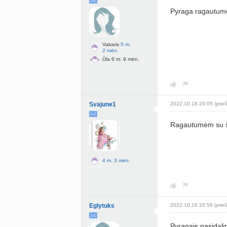
Pyraga ragautumė
Vakaris
5 m.
2 mėn.
Ūla 6 m. 9 mėn.
Svajune1
2022.10.18 20:05 (prieš
Ragautumėm su 
4 m. 3 mėn.
Eglytuks
2022.10.18 20:58 (prieš
Pyragais pasidali