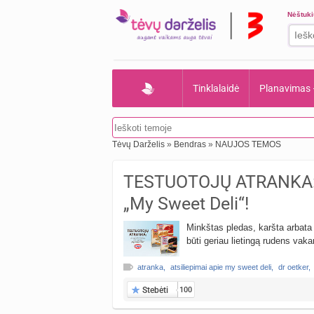
Nėštuk
Tinklalaidė
Planavimas
Tėvų Darželis
»
Bendras
»
NAUJOS TEMOS
TESTUOTOJŲ ATRANKA: p
„My Sweet Deli“!
Minkštas pledas, karšta arbata 
būti geriau lietingą rudens vak
atranka
,
atsiliepimai apie my sweet deli
,
dr oetker
,
Stebėti
100