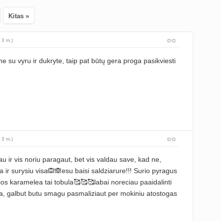
Kitas »
 3 m.)
 su vyru ir dukryte, taip pat būtų gera proga pasikviesti
 3 m.)
u ir vis noriu paragaut, bet vis valdau save, kad ne,
a ir surysiu visa🙉🙈esu baisi saldziarure!!! Surio pyragus
ios karamelea tai tobula🥰🥰🥰labai noreciau paaidalinti
, galbut butu smagu pasmaliziaut per mokiniu atostogas