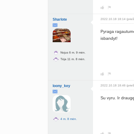
Sharlote
2022.10.18 18:14 (prieš
Pyraga ragautume
isbandyt!
Nojus 6 m. 9 mėn.
Tėja 11 m. 8 mėn.
loony_key
2022.10.18 18:46 (prieš
Su vyru. Ir draugę
4 m. 8 mėn.