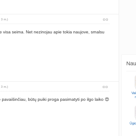
 3 m.)
 visa seima. Net nezinojau apie tokia naujove, smalsu
Naud
 3 m.)
Vai
 pavaišinčiau, būtų puiki proga pasimatyti po ilgo laiko 😍
Ūgio