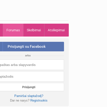
Forumas
Skelbimai
Atsiliepimai
Prisijungti su Facebook
arba
Prisijungti
Pamiršai slaptažodį?
Dar ne narys?
Registruokis