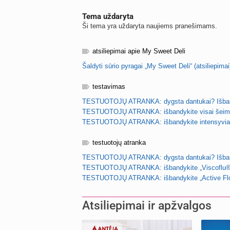
Tema uždaryta
Ši tema yra uždaryta naujiems pranešimams.
atsiliepimai apie My Sweet Deli
Šaldyti sūrio pyragai „My Sweet Deli“ (atsiliepimai
testavimas
TESTUOTOJŲ ATRANKA: dygsta dantukai? Išbandy
TESTUOTOJŲ ATRANKA: išbandykite visai šeimai s
TESTUOTOJŲ ATRANKA: išbandykite intensyviai d
testuotojų atranka
TESTUOTOJŲ ATRANKA: dygsta dantukai? Išbandy
TESTUOTOJŲ ATRANKA: išbandykite „Viscoflu®“ no
TESTUOTOJŲ ATRANKA: išbandykite „Active Flora 
Atsiliepimai ir apžvalgos