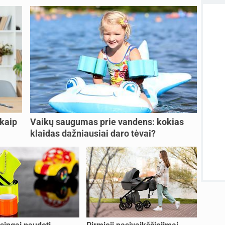
atnauji
atnauji
Visos
 kaip
Vaikų saugumas prie vandens: kokias
klaidas dažniausiai daro tėvai?