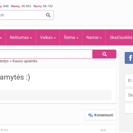
ių:
949
Mamų:
28.501
Narių:
66.732
Nėštumas
Vaikas
Šeima
Namai
Skaičiuoklės
kritys
»
Kauno apskritis
amytės :)
Komentuoti
 9 m.)