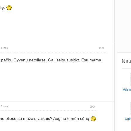
utę.
 4 m.)
o pačio. Gyvenu netoliese. Gal iseitu susitikt. Esu mama
Naud
Vaisi
 3 m.)
netoliese su mažais vaikais? Auginu 6 mėn sūnų
Ūgio