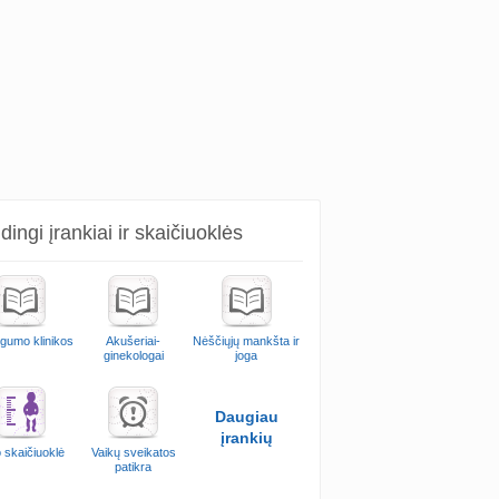
ingi įrankiai ir skaičiuoklės
ngumo klinikos
Akušeriai-
Nėščiųjų mankšta ir
ginekologai
joga
Daugiau
įrankių
 skaičiuoklė
Vaikų sveikatos
patikra