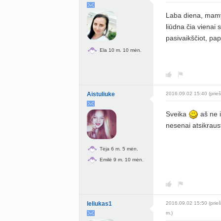
Laba diena, mam
liūdna čia vienai 
pasivaikščiot, pa
Ela 10 m. 10 mėn.
Aistuliuke
2016.09.02 15:40 (prieš
Sveika
aš ne i
nesenai atsikrau
Tėja 6 m. 5 mėn.
Emilė 9 m. 10 mėn.
leliukas1
2016.09.02 15:50 (prieš
m.)