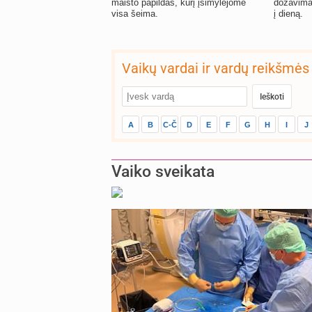
maisto papildas, kurį įsimylėjome
dozavimas,
visa šeima.
į dieną.
Vaikų vardai ir vardų reikšmės
A
B
C-Č
D
E
F
G
H
I
J
Vaiko sveikata