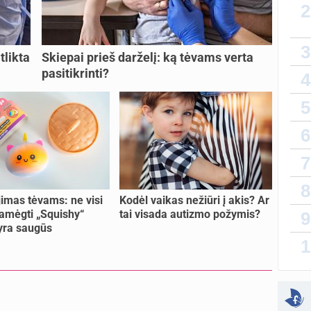
2
Da
atnauji
3
tlikta
Skiepai prieš darželį: ką tėvams verta
lytin
pasitikrinti?
4
sukurt
5
T
atnauji
6
vaiko
7
sukurt
8
Priva
imas tėvams: ne visi
Kodėl vaikas nežiūri į akis? Ar
sukurt
amėgti „Squishy“
tai visada autizmo požymis?
9
 yra saugūs
1
sukurt
Kaip 
atnauji