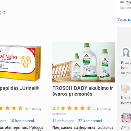
20
sukurt
)
(2)
Visos n
Traum
sukurt
Čakr
sukurt
Kęstu
atnauji
Kiaul
tyrim
va pa
Ko
sukurt
 papildas „Urinal®
FROSCH BABY skalbimo ir
Anuž
švaros priemonės
atnauji
Koks 
tyrim
4.2
Valdo
10 testuotojų
23 testuotojų
vertinimai
sukurt
lgos
-
10 komentarai
11 apžvalgos
-
32 komentarai
Graži
as atsiliepimas:
Patogus
Naujausias atsiliepimas:
Sulaukus
Ačiū. 