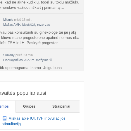
nta
ė, kad ne aknė kūdikių, todėl su tokiu mažiuku
Nerea
prieš 2 d.
komendavo važiuoti iškart į priimamaj…
ne gelio (progesterono) naudojimas
nta
Agne.baronaite
Miumiu
prieš 16 min.
prieš 2 d.
Mažas AMH/ kiaušidžių rezervas
ėjimas dėl pardavėjo „Mantvis“
vau pasikonsultuoti su ginekologe tai jai į akį
u kliuvo mano progesterono apatinė normos riba
a
Soliaris73
prieš 2 d.
ukšti FSH ir LH. Paskyrė progester…
Kaip renkatės vaikų vardus: reikšmė, skambesys ar šeimos tradicija? (4)
Sunlady
prieš 23 min.
a
TD asistentė
prieš 3 d.
Planuojančios 2027 m. mažylius 💛
 tik spermograma tiriama. Jeigu buna
kydliaukės hipotirozė ir nėštumas (+3)
eidimu 3 ir daugiau tai daro genetiniu dar ir jiem
nta
Šviesa777
prieš 3 d.
ipai ir t.t)
as po hemorojaus operacijos
Ania5
prieš 28 min.
nta
Rasa Gal
prieš 3 d.
vaitės populiariausi
Planuojančios 2027 m. mažylius 💛
u neužsibūti
PV (žmogaus papilomos virusas) (+3)
emos
Grupės
Straipsniai
nta
Svaja1234
prieš 4 d.
Viskas apie IUI, IVF ir ovuliacijos
Koks vienas kasdienis šeimos įprotis labiausiai pasiteisino? (2)
stimuliaciją
a
TD asistentė
prieš 4 d.