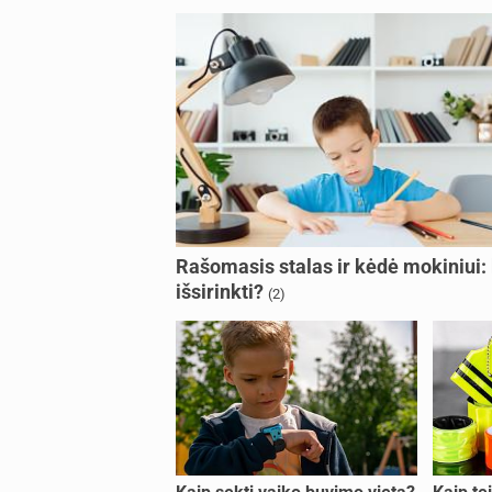
Rašomasis stalas ir kėdė mokiniui:
išsirinkti?
(2)