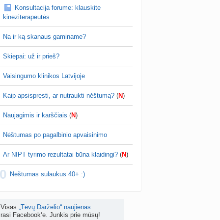
Konsultacija forume: klauskite
žniausi klausimai apie cezario pjūvį (+2)
kineziterapeutės
nta
Veronika99
prieš 4 d.
Na ir ką skanaus gaminame?
is brendimas (3)
a
danguolyte
prieš 4 d.
Skiepai: už ir prieš?
D testuotojos! (bendra tema)
Vaisingumo klinikos Latvijoje
nta
Karlitele
prieš 4 d.
Kaip apsispręsti, ar nutraukti nėštumą?
(
N
)
 drabuziai (2)
a
danguolyte
prieš 5 d.
Naujagimis ir karščiais
(
N
)
tumo ribos (11)
Nėštumas po pagalbinio apvaisinimo
a
danguolyte
prieš 5 d.
Ar NIPT tyrimo rezultatai būna klaidingi?
(
N
)
Gelis „Anaftin® Baby“ dygstant dantukams (atsiliepimai) (4)
0
a
Spindulėlė1
prieš 5 d.
Nėštumas sulaukus 40+ :)
apsispręsti, ar nutraukti nėštumą? (+22)
nta
Liudeselis
prieš 5 d.
Visas
„Tėvų Darželio“ naujienas
rasi Facebook‘e. Junkis prie mūsų!