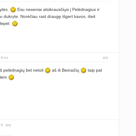
ytės.
Esu neseniai atsikrausčiųsi į Pelėdnagius ir
su dukryte. Norėčiau rast draugę išgert kavos, išeit
plepėt.
 9 m.)
š pelėdnagių bet netoli
aš iš Beinaičių
taip pat
stėm
 9