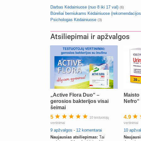
Darbas Kėdainiuose (nuo 8 iki 17 val)
(6)
Būreliai berniukams Kėdainiuose (rekomendacijos
Psichologas Kėdainiuose
(3)
Atsiliepimai ir apžvalgos
„Active Flora Duo“ –
Maisto
gerosios bakterijos visai
Nefro“
šeimai
5
4.9
10 testuotojų
vertinimai
vertinimai
9 apžvalgos
-
12 komentarai
10 apžva
Naujausias atsiliepimas:
Tai
Naujausi