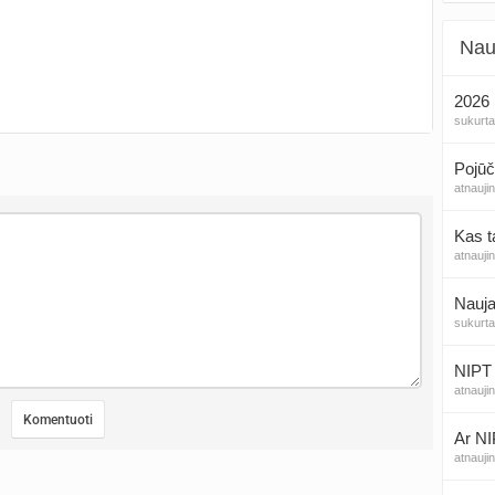
Nau
2026 
sukurt
Pojūč
atnauji
Kas t
atnauji
Nauja
sukurt
NIPT 
atnauji
Ar NI
atnauji