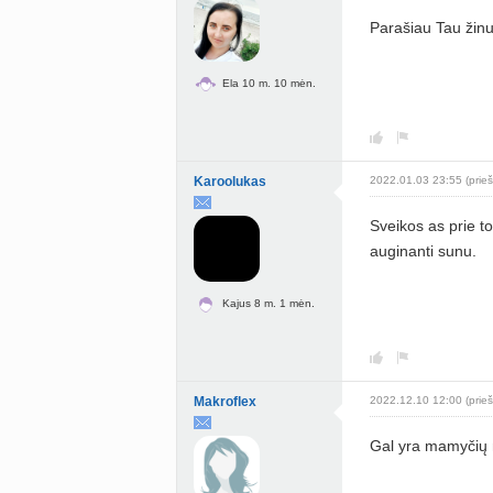
Parašiau Tau žin
Ela 10 m. 10 mėn.
Karoolukas
2022.01.03 23:55 (prieš
Sveikos as prie t
auginanti sunu.
Kajus 8 m. 1 mėn.
Makroflex
2022.12.10 12:00 (prieš
Gal yra mamyčių 