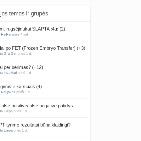
jos temos ir grupės
m. rugsėjinukai SLAPTA :4u: (2)
a
RaiRai
prieš 4 val.
iai po FET (Frozen Embryo Transfer) (+3)
nta
Gra Ger
prieš 1 d.
ai per bėrimas? (+12)
nta
IevaMati
prieš 1 d.
gimis ir karščiais (4)
a
Naujokė1
prieš 1 d.
false positive/false negative patirtys
nta
Liiepa
prieš 1 d.
PT tyrimo rezultatai būna klaidingi?
nta
Liiepa
prieš 1 d.