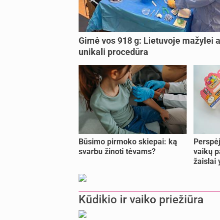
Gimė vos 918 g: Lietuvoje mažylei a
unikali procedūra
Būsimo pirmoko skiepai: ką
Perspėj
svarbu žinoti tėvams?
vaikų p
žaislai
Kūdikio ir vaiko priežiūra