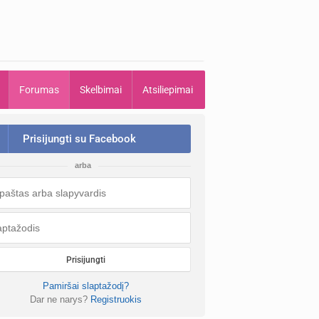
Forumas
Skelbimai
Atsiliepimai
Prisijungti su Facebook
arba
Prisijungti
Pamiršai slaptažodį?
Dar ne narys?
Registruokis