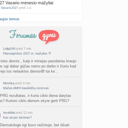
27 Vasario mėnesio mažyliai
a
Vasaris2027
prieš 1 d.
aujos temos
atologai Šiauliuose (2)
a
Ingri2tii
prieš 1 d.
u valymas
a
siksnyteee
prieš 2 d.
Lelija249
prieš 7 min.
Planuojančios 2027 m. mažylius 💛
tis Šklėrius
nta
gerdinas
prieš 2 d.
ystes desnis , kaip ir minejau pasidariau kraujo
us ogi dabar grįžau namo po darbo ir žiuriu kad
rejo tos nelauktos dienos🫣 tai ke…
vo mėnesio dvyniai
a
AgnieskaAdele
prieš 2 d.
Meshka
prieš 9 min.
Mažas AMH/ kiaušidžių rezervas
is Jonas
nta
linikea223
prieš 2 d.
PRG rezultatas, ir kuria ciklo diena darytas
as? Kuriom ciklo dienom skyre gerti PRG?
rfo mokyklos
a
babarikė
prieš 2 d.
IevaMati
prieš 12 min.
Kas tai per bėrimas?
ausi, rečiausi berniukų vardai :)
Dermatologė irgi buvo nežinioje, bet iškart