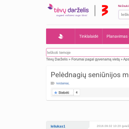
Nėštuk
Tinklalaidė
Planavimas
Tėvų Darželis
»
Forumai pagal gyvenamą vietą
»
Aps
Pelėdnagių seniūnijos m
kėdainiai
,
Stebėti
4
leliukas1
2016.09.02 10:20 (prieš