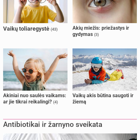
Akių miežis: priežastys ir
Vaikų toliaregystė
(43)
gydymas
(3)
Akiniai nuo saulės vaikams:
Vaikų akis būtina saugoti ir
ar jie tikrai reikalingi?
žiemą
(4)
Antibiotikai ir žarnyno sveikata