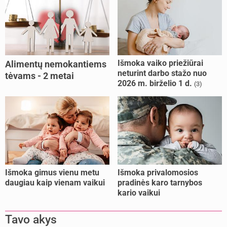
Išmoka vaiko priežiūrai
Alimentų nemokantiems
neturint darbo stažo nuo
tėvams - 2 metai
2026 m. birželio 1 d.
(3)
kalėjimo
Išmoka gimus vienu metu
Išmoka privalomosios
daugiau kaip vienam vaikui
pradinės karo tarnybos
kario vaikui
Tavo akys