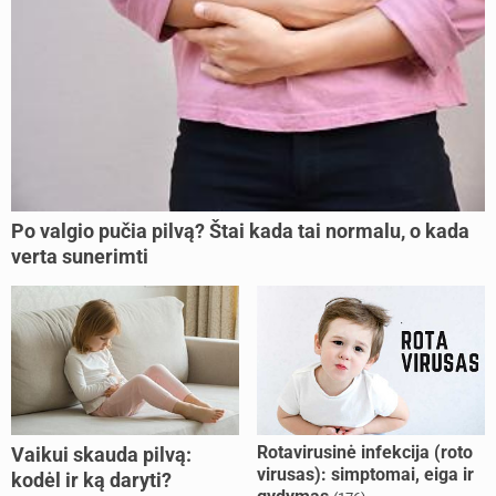
Po valgio pučia pilvą? Štai kada tai normalu, o kada
verta sunerimti
Rotavirusinė infekcija (roto
Vaikui skauda pilvą:
virusas): simptomai, eiga ir
kodėl ir ką daryti?