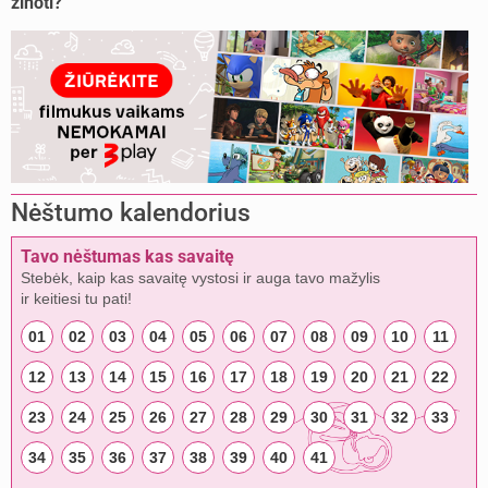
žinoti?
Nėštumo kalendorius
Tavo nėštumas kas savaitę
Stebėk, kaip kas savaitę vystosi ir auga tavo mažylis
ir keitiesi tu pati!
01
02
03
04
05
06
07
08
09
10
11
12
13
14
15
16
17
18
19
20
21
22
23
24
25
26
27
28
29
30
31
32
33
34
35
36
37
38
39
40
41