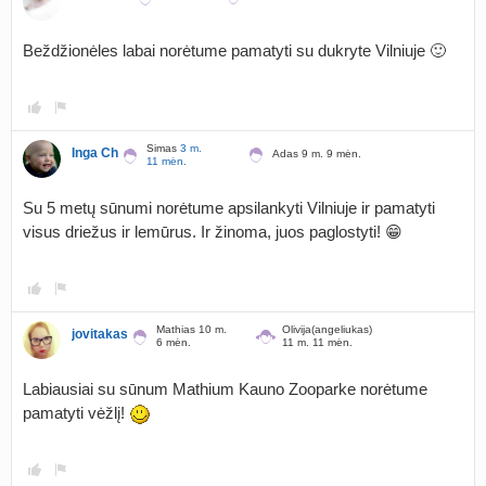
Beždžionėles labai norėtume pamatyti su dukryte Vilniuje 🙂
Simas
3 m.
Inga Ch
Adas 9 m. 9 mėn.
11 mėn.
Su 5 metų sūnumi norėtume apsilankyti Vilniuje ir pamatyti
visus driežus ir lemūrus. Ir žinoma, juos paglostyti! 😁
Mathias 10 m.
Olivija(angeliukas)
jovitakas
6 mėn.
11 m. 11 mėn.
Labiausiai su sūnum Mathium Kauno Zooparke norėtume
pamatyti vėžlį!