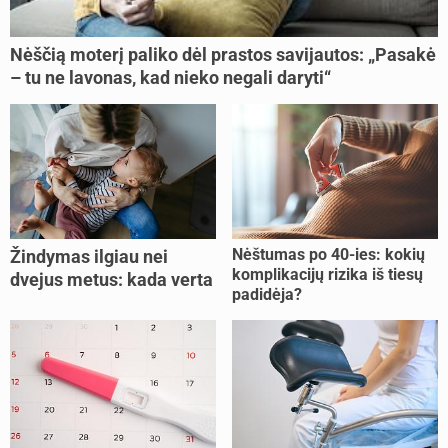
Nėščią moterį paliko dėl prastos savijautos: „Pasakė
– tu ne lavonas, kad nieko negali daryti“
Nėštumas po 40-ies: kokių
Žindymas ilgiau nei
komplikacijų rizika iš tiesų
dvejus metus: kada verta
padidėja?
tęsti, o kada metas
nujunkyti?