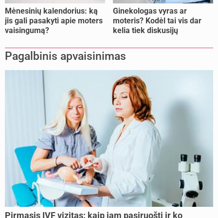
Mėnesinių kalendorius: ką
Ginekologas vyras ar
jis gali pasakyti apie moters
moteris? Kodėl tai vis dar
vaisingumą?
kelia tiek diskusijų
Pagalbinis apvaisinimas
Pirmasis IVF vizitas: kaip jam pasiruošti ir ko