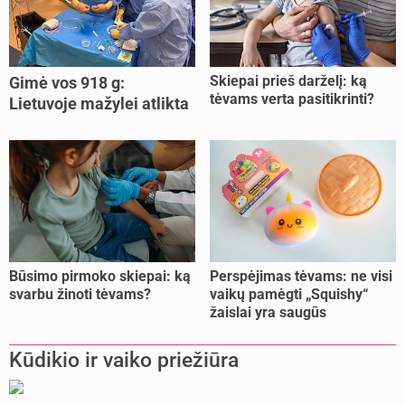
Skiepai prieš darželį: ką
Gimė vos 918 g:
tėvams verta pasitikrinti?
Lietuvoje mažylei atlikta
unikali procedūra
Būsimo pirmoko skiepai: ką
Perspėjimas tėvams: ne visi
svarbu žinoti tėvams?
vaikų pamėgti „Squishy“
žaislai yra saugūs
Kūdikio ir vaiko priežiūra