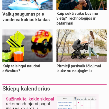
Kaip sekti vaiko buvimo
Vaikų saugumas prie
vietą? Technologijos ir
vandens: kokias klaidas
patarimai
dažniausiai daro tėvai?
Kaip teisingai naudoti
Pirmieji pasivaikščiojimai
atšvaitus?
lauke su naujagimiu
Skiepų kalendorius