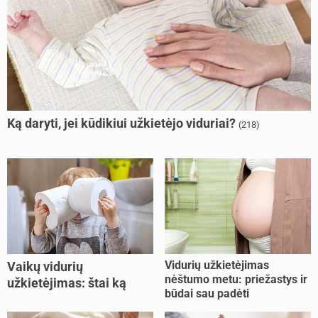
Ką daryti, jei kūdikiui užkietėjo viduriai?
(218)
Vidurių užkietėjimas
Vaikų vidurių
nėštumo metu: priežastys ir
užkietėjimas: štai ką
būdai sau padėti
daryti