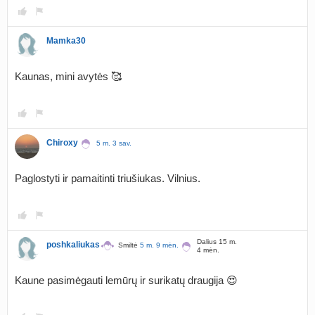
Mamka30
Kaunas, mini avytės 🥰
Chiroxy
5 m. 3 sav.
Paglostyti ir pamaitinti triušiukas. Vilnius.
Dalius 15 m.
poshkaliukas
Smiltė
5 m. 9 mėn.
4 mėn.
Kaune pasimėgauti lemūrų ir surikatų draugija 😍