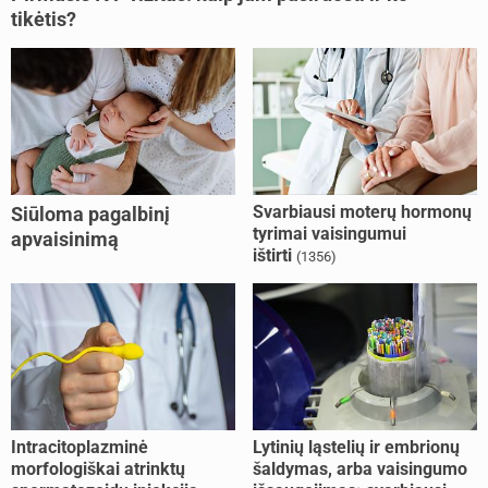
tikėtis?
Svarbiausi moterų hormonų
Siūloma pagalbinį
tyrimai vaisingumui
apvaisinimą
ištirti
(1356)
kompensuoti ir
nesusituokusiems, ir
vienišoms moterims
(10)
Intracitoplazminė
Lytinių ląstelių ir embrionų
morfologiškai atrinktų
šaldymas, arba vaisingumo