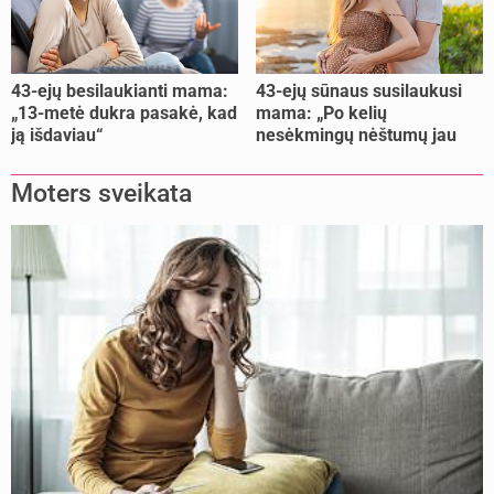
43-ejų besilaukianti mama:
43-ejų sūnaus susilaukusi
„13-metė dukra pasakė, kad
mama: „Po kelių
ją išdaviau“
nesėkmingų nėštumų jau
buvome praradę viltį“
Moters sveikata