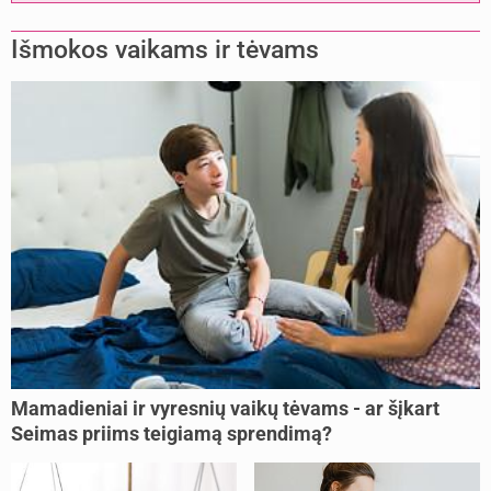
Išmokos vaikams ir tėvams
Mamadieniai ir vyresnių vaikų tėvams - ar šįkart
Seimas priims teigiamą sprendimą?