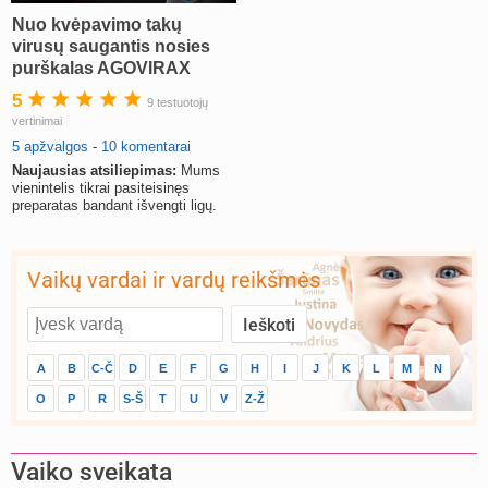
Nuo kvėpavimo takų
virusų saugantis nosies
purškalas AGOVIRAX
5
9 testuotojų
vertinimai
5 apžvalgos
-
10 komentarai
Naujausias atsiliepimas:
Mums
vienintelis tikrai pasiteisinęs
preparatas bandant išvengti ligų.
Vaikų vardai ir vardų reikšmės
A
B
C-Č
D
E
F
G
H
I
J
K
L
M
N
O
P
R
S-Š
T
U
V
Z-Ž
Vaiko sveikata