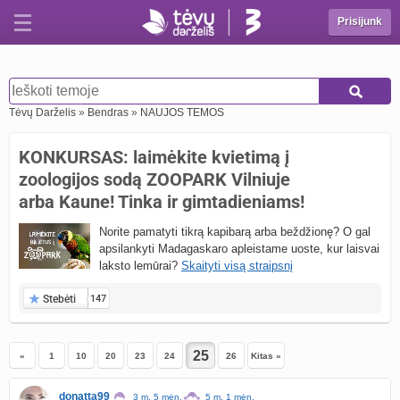
Prisijunk
Tėvų Darželis
»
Bendras
»
NAUJOS TEMOS
KONKURSAS: laimėkite kvietimą į
zoologijos sodą ZOOPARK Vilniuje
arba Kaune! Tinka ir gimtadieniams!
Norite pamatyti tikrą kapibarą arba beždžionę? O gal
apsilankyti Madagaskaro apleistame uoste, kur laisvai
laksto lemūrai?
Skaityti visą straipsnį
Stebėti
147
«
1
10
20
23
24
26
Kitas »
donatta99
3 m. 5 mėn.
5 m. 1 mėn.