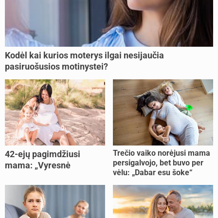
Kodėl kai kurios moterys ilgai nesijaučia
pasiruošusios motinystei?
Trečio vaiko norėjusi mama
42-ejų pagimdžiusi
persigalvojo, bet buvo per
mama: „Vyresnė
vėlu: „Dabar esu šoke“
nėštumą išnešiojau
lengviau“