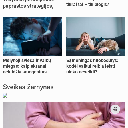
tikrai tai – tik blogis?
paprastos strategijos,
padedančios atgauti
jėgas
Mėlynoji šviesa ir vaikų
Sąmoningas nuobodulys:
miegas: kaip ekranai
kodėl vaikui reikia leisti
neleidžia smegenims
nieko neveikti?
pailsėti?
Sveikas žarnynas