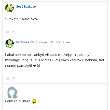
Sesė ilgakasė
Surikatą Kaune 🐾🐾
varliuska
5 m. 8 mėn.
10 m. 1 mėn.
Labai norime apsilankyti Vilniaus muziejuje ir pamatyti
melynąja varlę, sūnus Matas (5m) sako kad tokių nebūna, tad
norime pamatyti! ❤️😁
Lemūrai Vilniuje