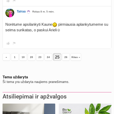
Tairaa
Rokas 8 m. 5 mėn.
Norėtume apsilankyti Kaune
pirmiausia aplankytumeme su
seima surikatas, o paskui Arieli☺️
«
1
10
20
23
24
26
Kitas »
Tema uždaryta
Ši tema yra uždaryta naujiems pranešimams.
Atsiliepimai ir apžvalgos