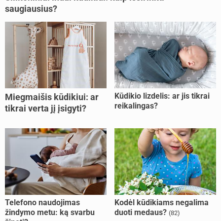
saugiausius?
Kūdikio lizdelis: ar jis tikrai
Miegmaišis kūdikiui: ar
reikalingas?
tikrai verta jį įsigyti?
Telefono naudojimas
Kodėl kūdikiams negalima
žindymo metu: ką svarbu
duoti medaus?
(82)