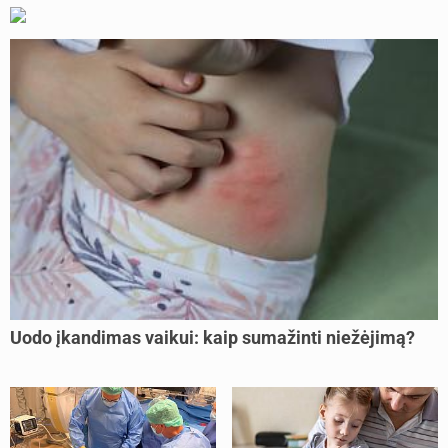
Uodo įkandimas vaikui: kaip sumažinti niežėjimą?