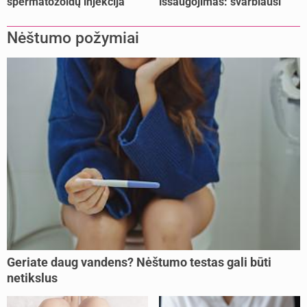
spermatozoidų injekcija
išsaugojimas: svarbiausi
(IMSI)
faktai
Nėštumo požymiai
Geriate daug vandens? Nėštumo testas gali būti
netikslus