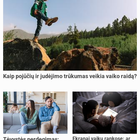
Kaip pojūčių ir judėjimo trūkumas veikia vaiko raidą?
Ekranai vaikų rankose: ar
Tėvystės perdegimas: