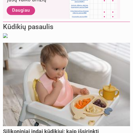
Kūdikių pasaulis
Silikoniniai indai kūdikiui: kaip išsirinkti