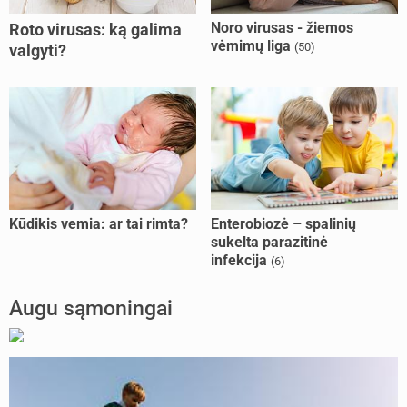
Noro virusas - žiemos
Roto virusas: ką galima
vėmimų liga
(50)
valgyti?
Kūdikis vemia: ar tai rimta?
Enterobiozė – spalinių
sukelta parazitinė
infekcija
(6)
Augu sąmoningai