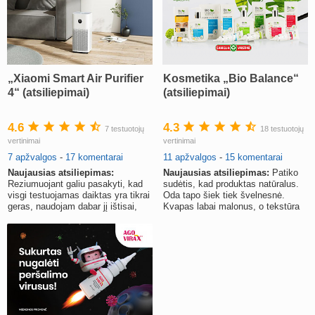
„Xiaomi Smart Air Purifier
Kosmetika „Bio Balance“
4“ (atsiliepimai)
(atsiliepimai)
4.6
4.3
7 testuotojų
18 testuotojų
vertinimai
vertinimai
7 apžvalgos
-
17 komentarai
11 apžvalgos
-
15 komentarai
Naujausias atsiliepimas:
Naujausias atsiliepimas:
Patiko
Reziumuojant galiu pasakyti, kad
sudėtis, kad produktas natūralus.
visgi testuojamas daiktas yra tikrai
Oda tapo šiek tiek švelnesnė.
geras, naudojam dabar jį ištisai,
Kvapas labai malonus, o tekstūra
rekomenduoju.
tobula