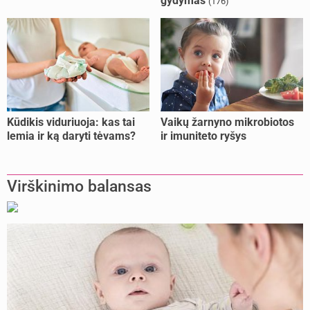
gydymas
(176)
Kūdikis viduriuoja: kas tai
Vaikų žarnyno mikrobiotos
lemia ir ką daryti tėvams?
ir imuniteto ryšys
Virškinimo balansas