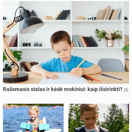
Rašomasis stalas ir kėdė mokiniui: kaip išsirinkti?
(2)