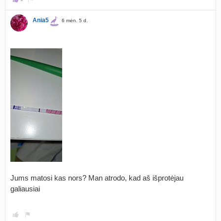
Ania5
6 mėn. 5 d.
Jums matosi kas nors? Man atrodo, kad aš išprotėjau
galiausiai