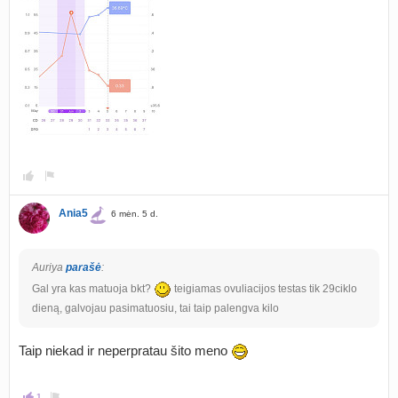
Ania5
6 mėn. 5 d.
Auriya
parašė
:
Gal yra kas matuoja bkt?
teigiamas ovuliacijos testas tik 29ciklo
dieną, galvojau pasimatuosiu, tai taip palengva kilo
Taip niekad ir neperpratau šito meno
1