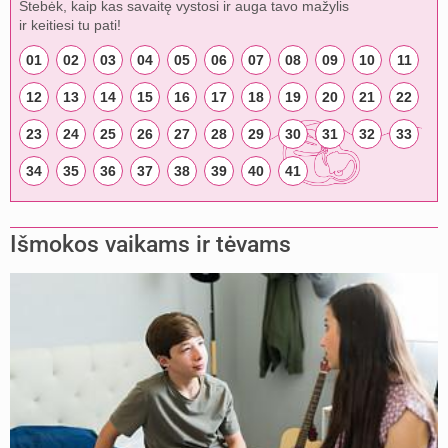
Stebėk, kaip kas savaitę vystosi ir auga tavo mažylis
ir keitiesi tu pati!
01
02
03
04
05
06
07
08
09
10
11
12
13
14
15
16
17
18
19
20
21
22
23
24
25
26
27
28
29
30
31
32
33
34
35
36
37
38
39
40
41
Išmokos vaikams ir tėvams