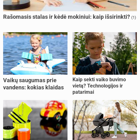
Rašomasis stalas ir kėdė mokiniui: kaip išsirinkti?
(1)
Kaip sekti vaiko buvimo
Vaikų saugumas prie
vietą? Technologijos ir
vandens: kokias klaidas
patarimai
dažniausiai daro tėvai?