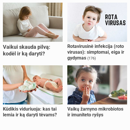
Rotavirusinė infekcija (roto
Vaikui skauda pilvą:
virusas): simptomai, eiga ir
kodėl ir ką daryti?
gydymas
(176)
Kūdikis viduriuoja: kas tai
Vaikų žarnyno mikrobiotos
lemia ir ką daryti tėvams?
ir imuniteto ryšys