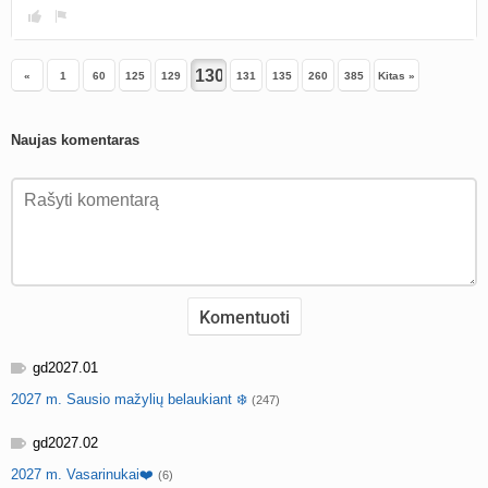
«
1
60
125
129
131
135
260
385
Kitas »
Naujas komentaras
gd2027.01
2027 m. Sausio mažylių belaukiant ❄️
(247)
gd2027.02
2027 m. Vasarinukai❤️
(6)