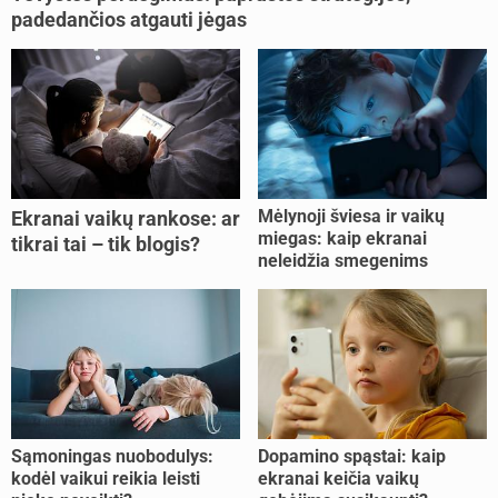
padedančios atgauti jėgas
Mėlynoji šviesa ir vaikų
Ekranai vaikų rankose: ar
miegas: kaip ekranai
tikrai tai – tik blogis?
neleidžia smegenims
pailsėti?
Sąmoningas nuobodulys:
Dopamino spąstai: kaip
kodėl vaikui reikia leisti
ekranai keičia vaikų