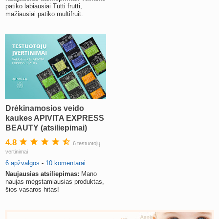
patiko labiausiai Tutti frutti,
mažiausiai patiko multifruit.
Drėkinamosios veido
kaukes APIVITA EXPRESS
BEAUTY (atsiliepimai)
4.8
6 testuotojų
vertinimai
6 apžvalgos
-
10 komentarai
Naujausias atsiliepimas:
Mano
naujas mėgstamiausias produktas,
šios vasaros hitas!