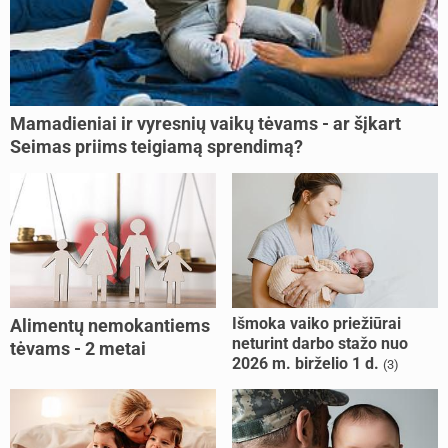
Mamadieniai ir vyresnių vaikų tėvams - ar šįkart
Seimas priims teigiamą sprendimą?
Išmoka vaiko priežiūrai
Alimentų nemokantiems
neturint darbo stažo nuo
tėvams - 2 metai
2026 m. birželio 1 d.
(3)
kalėjimo