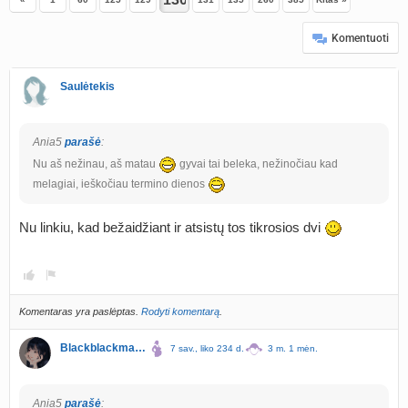
Komentuoti
Saulėtekis
Ania5
parašė
:
Nu aš nežinau, aš matau
gyvai tai beleka, nežinočiau kad
melagiai, ieškočiau termino dienos
Nu linkiu, kad bežaidžiant ir atsistų tos tikrosios dvi
Komentaras yra paslėptas.
Rodyti komentarą
.
Blackblackmagic
7 sav., liko 234 d.
3 m. 1 mėn.
Ania5
parašė
: