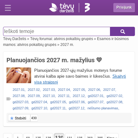
Prisijunk
Tėvų Darželis
»
Tėvų forumai: atviros pokalbių grupės
»
Esamos ir būsimos
mamos: atviros pokalbių grupės
»
2027 m.
Planuojančios 2027 m. mažylius 💛
Planuojančios 2027-ųjų mažylius moterys forume
atvirai kalba apie savo baimes ir lūkesčius.
Skaityti
visą straipsnį
2027.01
,
2027.02
,
2027.03
,
2027.04
,
2027.05
,
2027.06
,
2027.07
,
2027.08
,
2027.09
,
2027.10
,
2027.11
,
2027.12
,
gd2027.01
,
gd2027.02
,
gd2027.03
,
gd2027.04
,
gd2027.05
,
gd2027.06
,
gd2027.07
,
gd2027.08
,
gd2027.09
,
gd2027.10
,
gd2027.11
,
gd2027.12
,
nėštumo planavimas
,
Stebėti
430
«
1
60
125
129
131
135
260
385
Kitas »