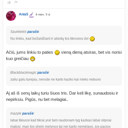
Ania5
6 mėn. 5 d.
Saulėtekis
parašė
:
Nu linkiu, kad bežaidžiant ir atsistų tos tikrosios dvi
Ačiū, jums linkiu to paties
vieną dieną atsiras, bet vis norisi
kuo greičiau
Blackblackmagic
parašė
:
zaliu galu turejau, nerode ne karto kazko kai nieko nebuvo
Aj aš iš senų laikų turiu šiuos tris. Dar keli likę, sunaudosiu ir
nepirksiu. Pigūs, nu bet melagiai..
mazyle
parašė
:
labai tikiuosi kad tikrai yra! tam raudonam lyg kazkas labai silpnai
matosi. man tos shein melynos tai nei karto nemelavo, jos pacios