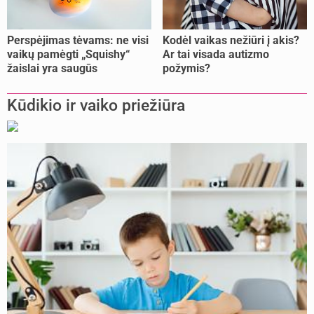
Perspėjimas tėvams: ne visi
Kodėl vaikas nežiūri į akis?
vaikų pamėgti „Squishy“
Ar tai visada autizmo
žaislai yra saugūs
požymis?
Kūdikio ir vaiko priežiūra