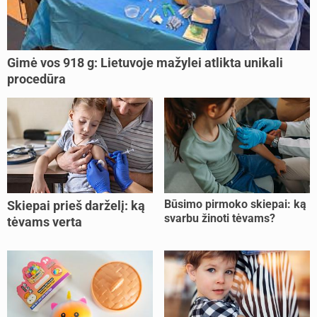
Gimė vos 918 g: Lietuvoje mažylei atlikta unikali
procedūra
Būsimo pirmoko skiepai: ką
Skiepai prieš darželį: ką
svarbu žinoti tėvams?
tėvams verta
pasitikrinti?