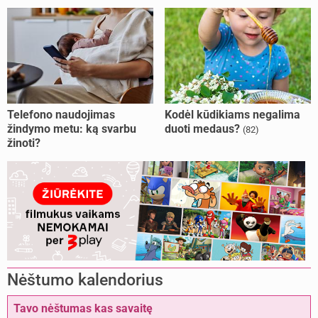
Telefono naudojimas
Kodėl kūdikiams negalima
žindymo metu: ką svarbu
duoti medaus?
(82)
žinoti?
Nėštumo kalendorius
Tavo nėštumas kas savaitę