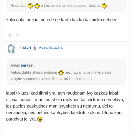
Rodo abu
o trečias iš sheino žaliu galu - tuščias
zaliu galu turejau, nerode ne karto kazko kai nieko nebuvo
mazyle
9 sav., liko 223 d.
Ania5
parašė
:
Antras dublis sheino melagių
nežinau ar jums matysis, nes
kokybė suprastėja įkėlus. Realiai tai žiauriai matosi
labai tikiuosi kad tikrai yra! tam raudonam lyg kazkas labai
silpnai matosi. man tos shein melynos tai nei karto nemelavo,
jos pacios paskutines man isryskejo su nestumu, del to
nenaudoju, nes neturiu kantrybes laukti iki kokios 14dpo kad
parodytu jei yra