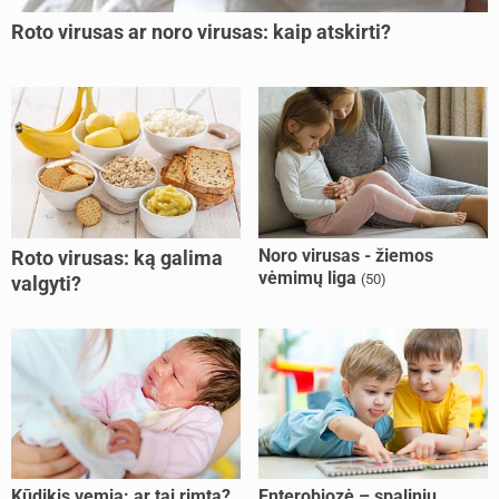
Roto virusas ar noro virusas: kaip atskirti?
Noro virusas - žiemos
Roto virusas: ką galima
vėmimų liga
(50)
valgyti?
Kūdikis vemia: ar tai rimta?
Enterobiozė – spalinių