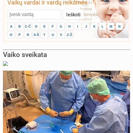
Vaikų vardai ir vardų reikšmės
A
B
C-Č
D
E
F
G
H
I
J
K
L
M
N
O
P
R
S-Š
T
U
V
Z-Ž
Vaiko sveikata