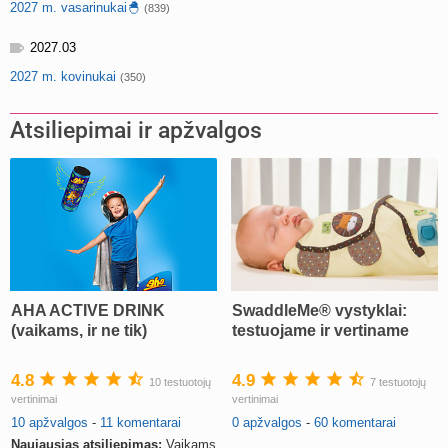
2027 m. vasarinukai🐣
(839)
2027.03
2027 m. kovinukai
(350)
Atsiliepimai ir apžvalgos
AHA ACTIVE DRINK
SwaddleMe® vystyklai:
(vaikams, ir ne tik)
testuojame ir vertiname
4.8
4.9
10 testuotojų
7 testuotojų
vertinimai
vertinimai
10 apžvalgos
-
11 komentarai
0 apžvalgos
-
60 komentarai
Naujausias atsiliepimas:
Vaikams