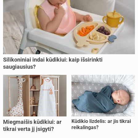
Silikoniniai indai kūdikiui: kaip išsirinkti
saugiausius?
Kūdikio lizdelis: ar jis tikrai
Miegmaišis kūdikiui: ar
reikalingas?
tikrai verta jį įsigyti?