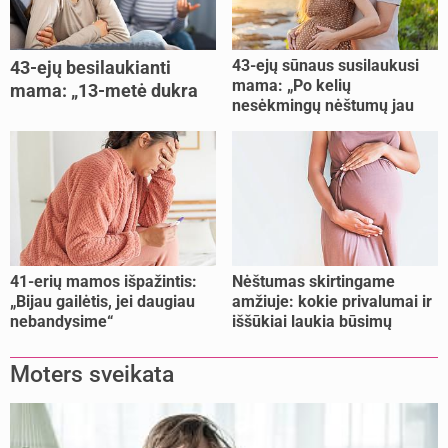
43-ejų sūnaus susilaukusi
43-ejų besilaukianti
mama: „Po kelių
mama: „13-metė dukra
nesėkmingų nėštumų jau
pasakė, kad ją išdaviau“
buvome praradę viltį“
41-erių mamos išpažintis:
Nėštumas skirtingame
„Bijau gailėtis, jei daugiau
amžiuje: kokie privalumai ir
nebandysime“
iššūkiai laukia būsimų
mamų?
Moters sveikata