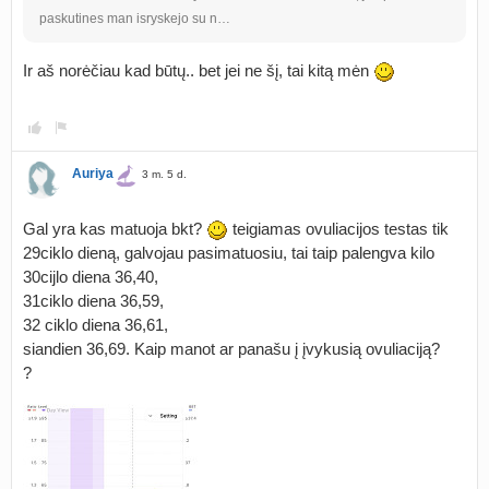
paskutines man isryskejo su n…
Ir aš norėčiau kad būtų.. bet jei ne šį, tai kitą mėn
Auriya
3 m. 5 d.
Gal yra kas matuoja bkt?
teigiamas ovuliacijos testas tik
29ciklo dieną, galvojau pasimatuosiu, tai taip palengva kilo
30cijlo diena 36,40,
31ciklo diena 36,59,
32 ciklo diena 36,61,
siandien 36,69. Kaip manot ar panašu į įvykusią ovuliaciją?
?