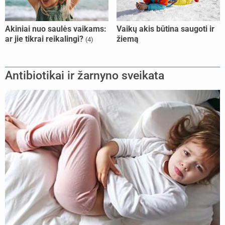
Akiniai nuo saulės vaikams:
Vaikų akis būtina saugoti ir
ar jie tikrai reikalingi?
žiemą
(4)
Antibiotikai ir žarnyno sveikata