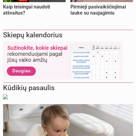
Kaip teisingai naudoti
Pirmieji pasivaikščiojimai
atšvaitus?
lauke su naujagimiu
Skiepų kalendorius
Kūdikių pasaulis