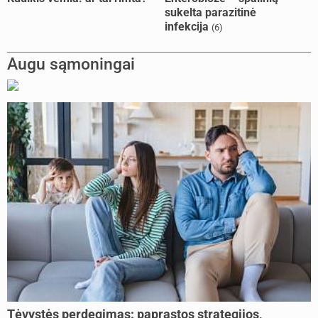
sukelta parazitinė
infekcija
(6)
Augu sąmoningai
Tėvystės perdegimas: paprastos strategijos,