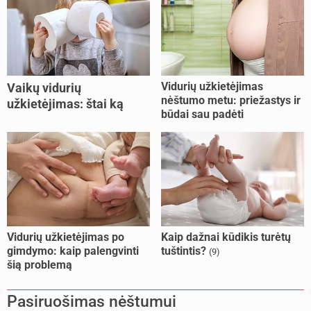
Vidurių užkietėjimas
Vaikų vidurių
nėštumo metu: priežastys ir
užkietėjimas: štai ką
būdai sau padėti
daryti
Vidurių užkietėjimas po
Kaip dažnai kūdikis turėtų
gimdymo: kaip palengvinti
tuštintis?
(9)
šią problemą
Pasiruošimas nėštumui