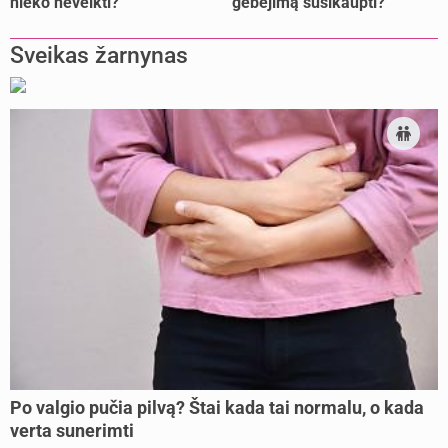
nieko neveikti?
gebėjimą susikaupti?
Sveikas žarnynas
Po valgio pučia pilvą? Štai kada tai normalu, o kada
verta sunerimti