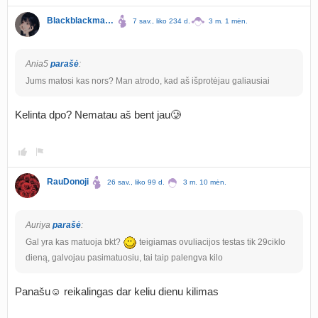
Blackblackmagic
7 sav., liko 234 d.
3 m. 1 mėn.
Ania5
parašė
:
Jums matosi kas nors? Man atrodo, kad aš išprotėjau galiausiai
Kelinta dpo? Nematau aš bent jau🥲
RauDonoji
26 sav., liko 99 d.
3 m. 10 mėn.
Auriya
parašė
:
Gal yra kas matuoja bkt?
teigiamas ovuliacijos testas tik 29ciklo
dieną, galvojau pasimatuosiu, tai taip palengva kilo
Panašu☺️ reikalingas dar keliu dienu kilimas