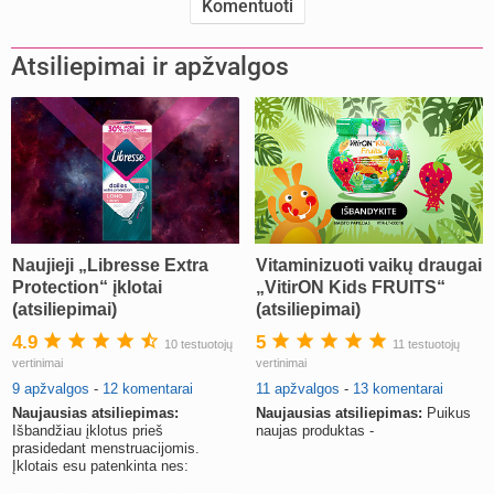
Atsiliepimai ir apžvalgos
Naujieji „Libresse Extra
Vitaminizuoti vaikų draugai
Protection“ įklotai
„VitirON Kids FRUITS“
(atsiliepimai)
(atsiliepimai)
4.9
5
10 testuotojų
11 testuotojų
vertinimai
vertinimai
9 apžvalgos
-
12 komentarai
11 apžvalgos
-
13 komentarai
Naujausias atsiliepimas:
Naujausias atsiliepimas:
Puikus
Išbandžiau įklotus prieš
naujas produktas -
prasidedant menstruacijomis.
Įklotais esu patenkinta nes: