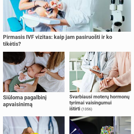
Pirmasis IVF vizitas: kaip jam pasiruošti ir ko
tikėtis?
Svarbiausi moterų hormonų
Siūloma pagalbinį
tyrimai vaisingumui
apvaisinimą
ištirti
(1356)
kompensuoti ir
nesusituokusiems, ir
vienišoms moterims
(10)