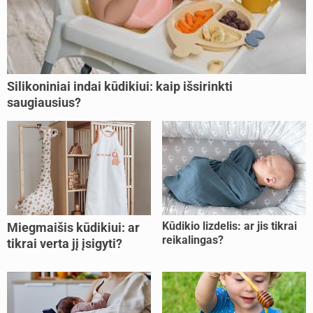
Silikoniniai indai kūdikiui: kaip išsirinkti
saugiausius?
Kūdikio lizdelis: ar jis tikrai
Miegmaišis kūdikiui: ar
reikalingas?
tikrai verta jį įsigyti?