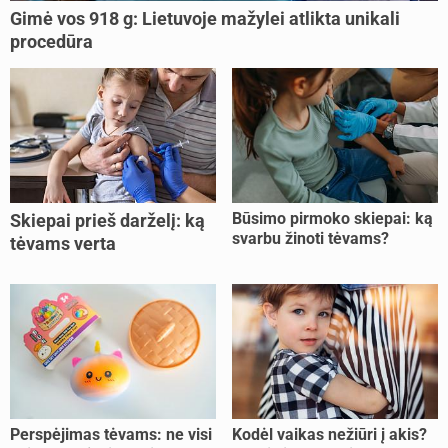
Gimė vos 918 g: Lietuvoje mažylei atlikta unikali
procedūra
Būsimo pirmoko skiepai: ką
Skiepai prieš darželį: ką
svarbu žinoti tėvams?
tėvams verta
pasitikrinti?
Perspėjimas tėvams: ne visi
Kodėl vaikas nežiūri į akis?