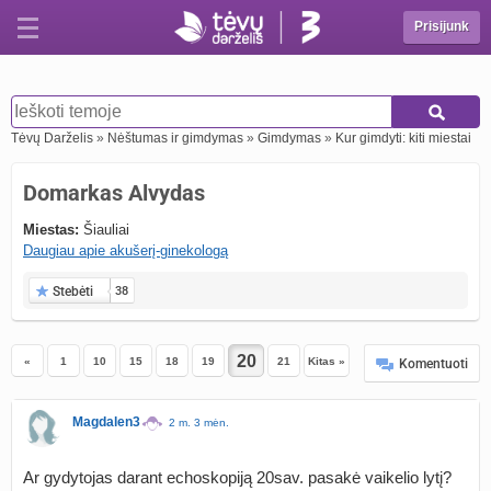
Prisijunk
Tėvų Darželis
»
Nėštumas ir gimdymas
»
Gimdymas
»
Kur gimdyti: kiti miestai
Domarkas Alvydas
Miestas:
Šiauliai
Daugiau apie akušerį-ginekologą
Stebėti
38
«
1
10
15
18
19
21
Kitas »
Komentuoti
Magdalen3
2 m. 3 mėn.
Ar gydytojas darant echoskopiją 20sav. pasakė vaikelio lytį?