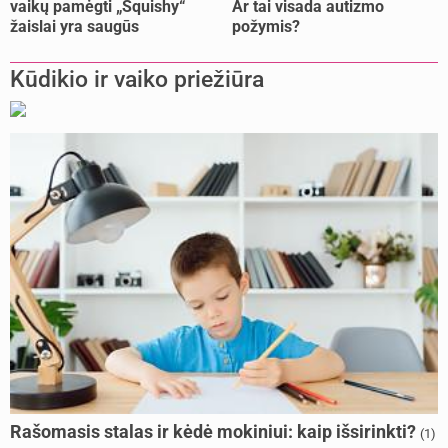
vaikų pamėgti „Squishy“
Ar tai visada autizmo
žaislai yra saugūs
požymis?
Kūdikio ir vaiko priežiūra
Rašomasis stalas ir kėdė mokiniui: kaip išsirinkti?
(1)