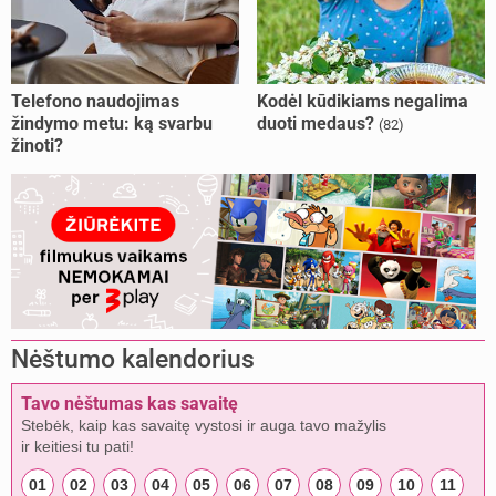
Telefono naudojimas
Kodėl kūdikiams negalima
žindymo metu: ką svarbu
duoti medaus?
(82)
žinoti?
Nėštumo kalendorius
Tavo nėštumas kas savaitę
Stebėk, kaip kas savaitę vystosi ir auga tavo mažylis
ir keitiesi tu pati!
01
02
03
04
05
06
07
08
09
10
11