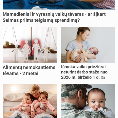
Mamadieniai ir vyresnių vaikų tėvams - ar šįkart
Seimas priims teigiamą sprendimą?
Išmoka vaiko priežiūrai
Alimentų nemokantiems
neturint darbo stažo nuo
tėvams - 2 metai
2026 m. birželio 1 d.
(3)
kalėjimo