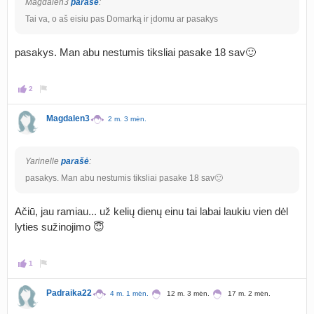
Magdalen3
parašė
:
Tai va, o aš eisiu pas Domarką ir įdomu ar pasakys
pasakys. Man abu nestumis tiksliai pasake 18 sav🙂
2
Magdalen3
2 m. 3 mėn.
Yarinelle
parašė
:
pasakys. Man abu nestumis tiksliai pasake 18 sav🙂
Ačiū, jau ramiau... už kelių dienų einu tai labai laukiu vien dėl
lyties sužinojimo 😇
1
Padraika22
4 m. 1 mėn.
12 m. 3 mėn.
17 m. 2 mėn.