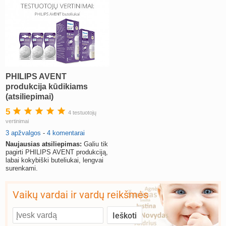
PHILIPS AVENT
produkcija kūdikiams
(atsiliepimai)
5
4 testuotojų
vertinimai
3 apžvalgos
-
4 komentarai
Naujausias atsiliepimas:
Galiu tik
pagirti PHILIPS AVENT produkciją,
labai kokybiški buteliukai, lengvai
surenkami.
Vaikų vardai ir vardų reikšmės