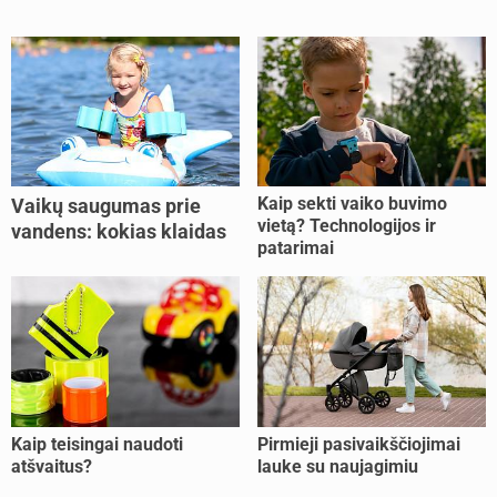
Kaip sekti vaiko buvimo
Vaikų saugumas prie
vietą? Technologijos ir
vandens: kokias klaidas
patarimai
dažniausiai daro tėvai?
Kaip teisingai naudoti
Pirmieji pasivaikščiojimai
atšvaitus?
lauke su naujagimiu