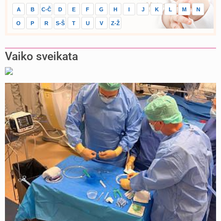
A
B
C-Č
D
E
F
G
H
I
J
K
L
M
N
O
P
R
S-Š
T
U
V
Z-Ž
Vaiko sveikata