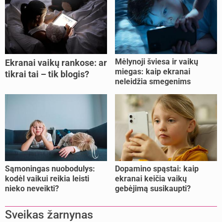
Mėlynoji šviesa ir vaikų
Ekranai vaikų rankose: ar
miegas: kaip ekranai
tikrai tai – tik blogis?
neleidžia smegenims
pailsėti?
Sąmoningas nuobodulys:
Dopamino spąstai: kaip
kodėl vaikui reikia leisti
ekranai keičia vaikų
nieko neveikti?
gebėjimą susikaupti?
Sveikas žarnynas