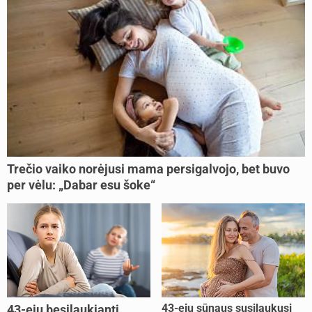
Trečio vaiko norėjusi mama persigalvojo, bet buvo
per vėlu: „Dabar esu šoke“
43-ejų sūnaus susilaukusi
43-ejų besilaukianti