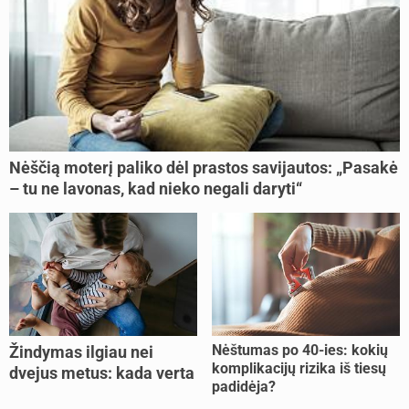
Nėščią moterį paliko dėl prastos savijautos: „Pasakė
– tu ne lavonas, kad nieko negali daryti“
Nėštumas po 40-ies: kokių
Žindymas ilgiau nei
komplikacijų rizika iš tiesų
dvejus metus: kada verta
padidėja?
tęsti, o kada metas