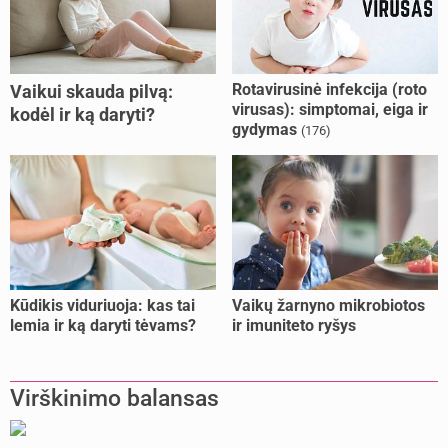
Rotavirusinė infekcija (roto
Vaikui skauda pilvą:
virusas): simptomai, eiga ir
kodėl ir ką daryti?
gydymas
(176)
Kūdikis viduriuoja: kas tai
Vaikų žarnyno mikrobiotos
lemia ir ką daryti tėvams?
ir imuniteto ryšys
Virškinimo balansas