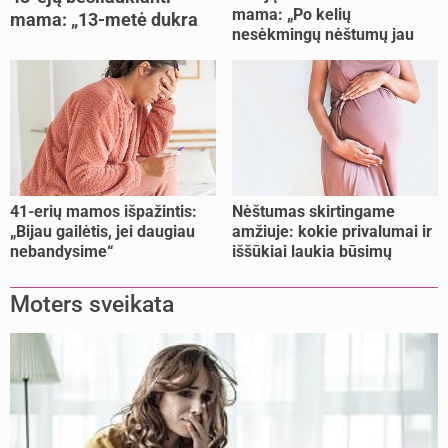
mama: „Po kelių
mama: „13-metė dukra
nesėkmingų nėštumų jau
pasakė, kad ją išdaviau“
buvome praradę viltį“
41-erių mamos išpažintis:
Nėštumas skirtingame
„Bijau gailėtis, jei daugiau
amžiuje: kokie privalumai ir
nebandysime“
iššūkiai laukia būsimų
mamų?
Moters sveikata