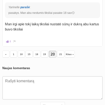
Yarinelle
parašė
:
pasakys. Man abu nestumis tiksliai pasake 18 sav🙂
Man irgi apie tokį laiką tiksliai nustatė sūnų ir dukrą abu kartus
buvo tiksliai
2
«
1
10
15
18
19
21
Kitas »
Naujas komentaras