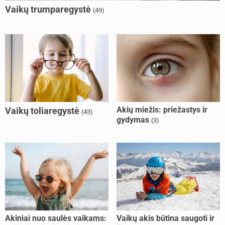
Vaikų trumparegystė
(49)
Akių miežis: priežastys ir
Vaikų toliaregystė
(43)
gydymas
(3)
Akiniai nuo saulės vaikams:
Vaikų akis būtina saugoti ir